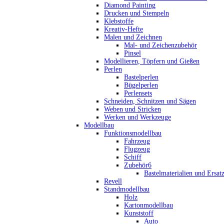
Diamond Painting
Drucken und Stempeln
Klebstoffe
Kreativ-Hefte
Malen und Zeichnen
Mal- und Zeichenzubehör
Pinsel
Modellieren, Töpfern und Gießen
Perlen
Bastelperlen
Bügelperlen
Perlensets
Schneiden, Schnitzen und Sägen
Weben und Stricken
Werken und Werkzeuge
Modellbau
Funktionsmodellbau
Fahrzeug
Flugzeug
Schiff
Zubehör6
Bastelmaterialien und Ersatz
Revell
Standmodellbau
Holz
Kartonmodellbau
Kunststoff
Auto