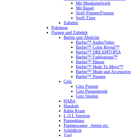
Mit Musikspielwerk
Mit Rassel
Stoff-Puppen/Figuren
Stoff-Tiere
Zubehör
Pokémon
Puppen und Zubehör
Barbie und Ähnliche
Barbie™ Audio/Video
Barbie™ Color Reveal™
Barbie™ DREAMTOPIA
Barbie™ Fashionistas™
Barbie™ Häuser
Barbie™ Made To Move™
Barbie™ Mode und Accessoires
Barbie™ Puppen
Götz
Götz Puppen
Götz Puppenmode
Götz Spielen
HABA
Haushalt
Käthe Kruse
L.O.L Surprise
Puppenhaus
Puppenwagen, -betten etc.
Schildkröt
Zapf