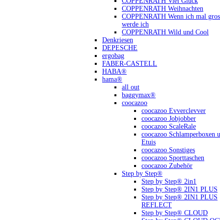
COPPENRATH Viel Glück
COPPENRATH Weihnachten
COPPENRATH Wenn ich mal gross
werde ich
COPPENRATH Wild und Cool
Denkriesen
DEPESCHE
ergobag
FABER-CASTELL
HABA®
hama®
all out
baggymax®
coocazoo
coocazoo Evverclevver
coocazoo Jobjobber
coocazoo ScaleRale
coocazoo Schlamperboxen 
Etuis
coocazoo Sonstiges
coocazoo Sporttaschen
coocazoo Zubehör
Step by Step®
Step by Step® 2in1
Step by Step® 2IN1 PLUS
Step by Step® 2IN1 PLUS
REFLECT
Step by Step® CLOUD