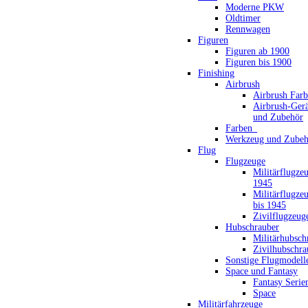
Moderne PKW
Oldtimer
Rennwagen
Figuren
Figuren ab 1900
Figuren bis 1900
Finishing
Airbrush
Airbrush Far
Airbrush-Gerä
und Zubehör
Farben_
Werkzeug und Zubeh
Flug
Flugzeuge
Militärflugze
1945
Militärflugze
bis 1945
Zivilflugzeug
Hubschrauber
Militärhubsch
Zivilhubschra
Sonstige Flugmodell
Space und Fantasy
Fantasy Serie
Space
Militärfahrzeuge