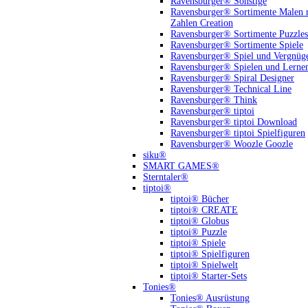
Ravensburger® Sonstige
Ravensburger® Sortimente Malen 
Zahlen Creation
Ravensburger® Sortimente Puzzles
Ravensburger® Sortimente Spiele
Ravensburger® Spiel und Vergnüg
Ravensburger® Spielen und Lerne
Ravensburger® Spiral Designer
Ravensburger® Technical Line
Ravensburger® Think
Ravensburger® tiptoi
Ravensburger® tiptoi Download
Ravensburger® tiptoi Spielfiguren
Ravensburger® Woozle Goozle
siku®
SMART GAMES®
Sterntaler®
tiptoi®
tiptoi® Bücher
tiptoi® CREATE
tiptoi® Globus
tiptoi® Puzzle
tiptoi® Spiele
tiptoi® Spielfiguren
tiptoi® Spielwelt
tiptoi® Starter-Sets
Tonies®
Tonies® Ausrüstung