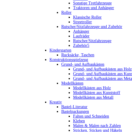
Sonstige Tretfahrzeuge
Traktoren und Anhänger
Roller
Klassische Roller
Streetroller
Rutscher/Sitzfahrzeuge und Zubehör
Anhänger
Laufräder
Rutscher/Sitzfahrzeuge
Zubehör5
Kindergarten
Rucksäcke, Taschen
Konstruktionsspielzeug
Grund- und Aufbaukästen
Grund- und Aufbaukästen aus Holz
Grund- und Aufbaukästen aus Kuns
Grund- und Aufbaukästen aus Meta
Modellkästen
Modellkästen aus Holz
Modellkästen aus Kunststoff
Modellkästen aus Metall
Kreativ
Bastel-Literatur
Bastelpackungen
Falten und Schneiden
Kleben
Malen & Malen nach Zahlen
Stricken, Sticken und Häkeln