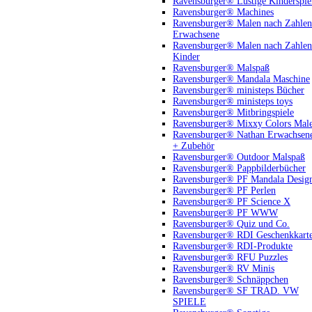
Ravensburger® Lustige Kinderspie
Ravensburger® Machines
Ravensburger® Malen nach Zahlen
Erwachsene
Ravensburger® Malen nach Zahlen
Kinder
Ravensburger® Malspaß
Ravensburger® Mandala Maschine
Ravensburger® ministeps Bücher
Ravensburger® ministeps toys
Ravensburger® Mitbringspiele
Ravensburger® Mixxy Colors Mal
Ravensburger® Nathan Erwachsen
+ Zubehör
Ravensburger® Outdoor Malspaß
Ravensburger® Pappbilderbücher
Ravensburger® PF Mandala Desig
Ravensburger® PF Perlen
Ravensburger® PF Science X
Ravensburger® PF WWW
Ravensburger® Quiz und Co.
Ravensburger® RDI Geschenkkart
Ravensburger® RDI-Produkte
Ravensburger® RFU Puzzles
Ravensburger® RV Minis
Ravensburger® Schnäppchen
Ravensburger® SF TRAD. VW
SPIELE