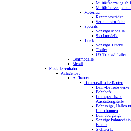
Militärfahrzeuge ab 
Militärfahrzeuge bis
Motorrad
Rennmotorräder
Serienmotorräder
Specials
Sonstige Modelle
Steckmodelle
Truck
Sonstige Trucks
Trailer
US Trucks/Trailer
Lehrmodelle
Metall
Modelleisenbahn
Anlagenbau
Aufbauten
Bahnspezifische Bauten
Bahn-Betriebswerke
Bahnhöfe
Bahnspezifische
Ausstattungsteile
Bahnsteige, Hallen u
Lokschuppen
Bahnübergänge
Sonstige bahntechnis
Bauten
Stellwerke