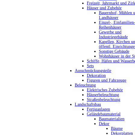
Freizeit, Jahrmarkt und Zir
Häuser und Zubehör
Bauernhof, Mühlen 
Landhäuser
Einzel-, Einfamilien
Reihenhäuser
Gewerbe und
Industriegebäude
Kapellen, Kirchen u
öffentl. Einrichtung
Sonstige Gebäude
Wohnhäuser in der S
Schiffe, Häfen und Wasserb
Sets
Ausschmückungsteile
Dekoration
Figuren und Fahrzeuge
Beleuchtung
Elektrisches Zubehör
Häuserbeleuchtung
Straßenbeleuchtung
Landschaftsbau
Fertiganlagen
Geländebaumaterial
Baumaterialien
Dekor
Bäume
Dekorplatten