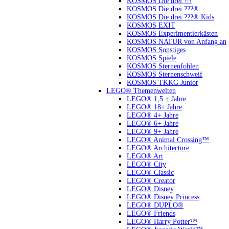
KOSMOS Die drei !!!
KOSMOS Die drei ???®
KOSMOS Die drei ???® Kids
KOSMOS EXIT
KOSMOS Experimentierkästen
KOSMOS NATUR von Anfang an
KOSMOS Sonstiges
KOSMOS Spiele
KOSMOS Sternenfohlen
KOSMOS Sternenschweif
KOSMOS TKKG Junior
LEGO® Themenwelten
LEGO® 1,5 + Jahre
LEGO® 18+ Jahre
LEGO® 4+ Jahre
LEGO® 6+ Jahre
LEGO® 9+ Jahre
LEGO® Animal Crossing™
LEGO® Architecture
LEGO® Art
LEGO® City
LEGO® Classic
LEGO® Creator
LEGO® Disney
LEGO® Disney Princess
LEGO® DUPLO®
LEGO® Friends
LEGO® Harry Potter™