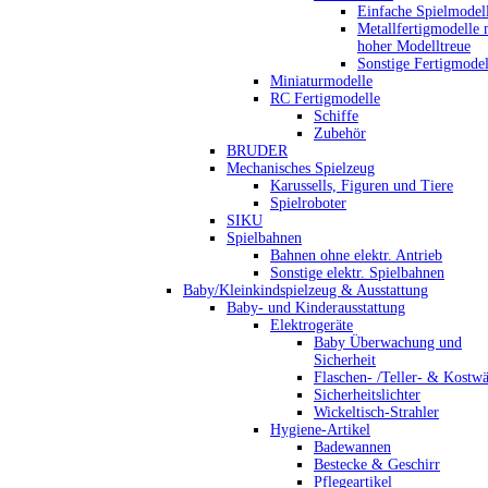
Einfache Spielmodel
Metallfertigmodelle 
hoher Modelltreue
Sonstige Fertigmodel
Miniaturmodelle
RC Fertigmodelle
Schiffe
Zubehör
BRUDER
Mechanisches Spielzeug
Karussells, Figuren und Tiere
Spielroboter
SIKU
Spielbahnen
Bahnen ohne elektr. Antrieb
Sonstige elektr. Spielbahnen
Baby/Kleinkindspielzeug & Ausstattung
Baby- und Kinderausstattung
Elektrogeräte
Baby Überwachung und
Sicherheit
Flaschen- /Teller- & Kostw
Sicherheitslichter
Wickeltisch-Strahler
Hygiene-Artikel
Badewannen
Bestecke & Geschirr
Pflegeartikel