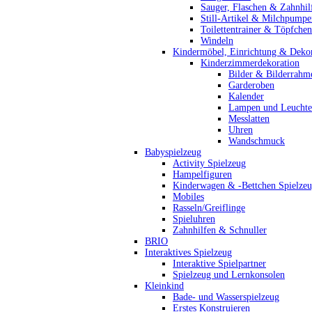
Sauger, Flaschen & Zahnhil
Still-Artikel & Milchpumpe
Toilettentrainer & Töpfchen
Windeln
Kindermöbel, Einrichtung & Dekor
Kinderzimmerdekoration
Bilder & Bilderrahm
Garderoben
Kalender
Lampen und Leucht
Messlatten
Uhren
Wandschmuck
Babyspielzeug
Activity Spielzeug
Hampelfiguren
Kinderwagen & -Bettchen Spielze
Mobiles
Rasseln/Greiflinge
Spieluhren
Zahnhilfen & Schnuller
BRIO
Interaktives Spielzeug
Interaktive Spielpartner
Spielzeug und Lernkonsolen
Kleinkind
Bade- und Wasserspielzeug
Erstes Konstruieren