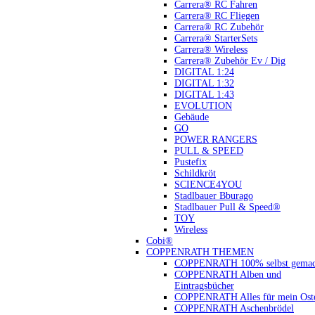
Carrera® RC Fahren
Carrera® RC Fliegen
Carrera® RC Zubehör
Carrera® StarterSets
Carrera® Wireless
Carrera® Zubehör Ev / Dig
DIGITAL 1:24
DIGITAL 1:32
DIGITAL 1:43
EVOLUTION
Gebäude
GO
POWER RANGERS
PULL & SPEED
Pustefix
Schildkröt
SCIENCE4YOU
Stadlbauer Bburago
Stadlbauer Pull & Speed®
TOY
Wireless
Cobi®
COPPENRATH THEMEN
COPPENRATH 100% selbst gemac
COPPENRATH Alben und
Eintragsbücher
COPPENRATH Alles für mein Oste
COPPENRATH Aschenbrödel