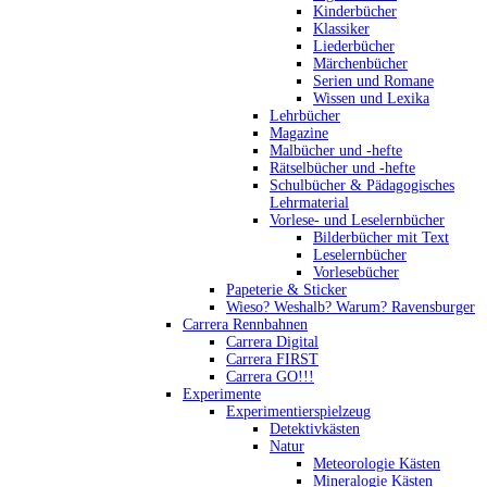
Kinderbücher
Klassiker
Liederbücher
Märchenbücher
Serien und Romane
Wissen und Lexika
Lehrbücher
Magazine
Malbücher und -hefte
Rätselbücher und -hefte
Schulbücher & Pädagogisches
Lehrmaterial
Vorlese- und Leselernbücher
Bilderbücher mit Text
Leselernbücher
Vorlesebücher
Papeterie & Sticker
Wieso? Weshalb? Warum? Ravensburger
Carrera Rennbahnen
Carrera Digital
Carrera FIRST
Carrera GO!!!
Experimente
Experimentierspielzeug
Detektivkästen
Natur
Meteorologie Kästen
Mineralogie Kästen