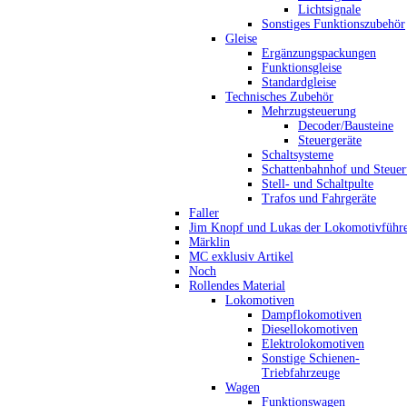
Lichtsignale
Sonstiges Funktionszubehör
Gleise
Ergänzungspackungen
Funktionsgleise
Standardgleise
Technisches Zubehör
Mehrzugsteuerung
Decoder/Bausteine
Steuergeräte
Schaltsysteme
Schattenbahnhof und Steue
Stell- und Schaltpulte
Trafos und Fahrgeräte
Faller
Jim Knopf und Lukas der Lokomotivführ
Märklin
MC exklusiv Artikel
Noch
Rollendes Material
Lokomotiven
Dampflokomotiven
Diesellokomotiven
Elektrolokomotiven
Sonstige Schienen-
Triebfahrzeuge
Wagen
Funktionswagen