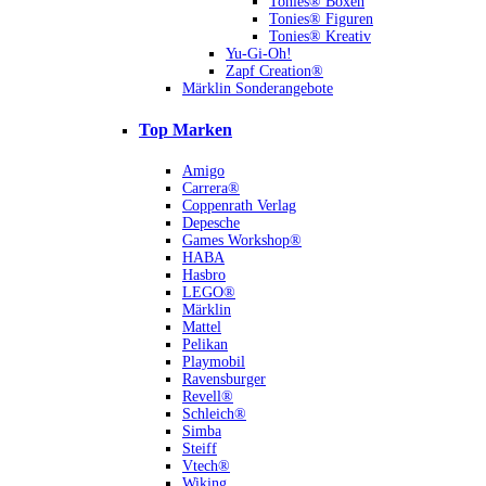
Tonies® Boxen
Tonies® Figuren
Tonies® Kreativ
Yu-Gi-Oh!
Zapf Creation®
Märklin Sonderangebote
Top Marken
Amigo
Carrera®
Coppenrath Verlag
Depesche
Games Workshop®
HABA
Hasbro
LEGO®
Märklin
Mattel
Pelikan
Playmobil
Ravensburger
Revell®
Schleich®
Simba
Steiff
Vtech®
Wiking