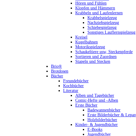
Hören und Fühlen
Klopfen und Hämmern
Krabbeln und Laufenlernen
Krabbelspielzeug
Nachziehspielzeug
Schiebespielzeug
Sonstiges Lauflernspielzeug
Kreisel
Kugelbahnen
Motorikspielzeug
Schaukeltiere usw, Steckenpferde
Sortieren und Zuordnen
Stapeln und Stecken
Brio®
Brotdosen
Bücher
Freundebücher
Kochbücher
Literatur
Alben und Tagebücher
Comic-Hefte und -Alben
Erste Bücher
Badewannenbücher
Erste Bilderbücher & Lepar
Holzbilderbücher
Kinder- & Jugendbücher
E-Books
Jugendbücher