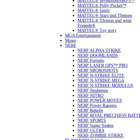
MATTEL® MyMiniMixieQ ́s™
MATTEL® Polly Pocket™
MATTEL® Spirit
MATTEL® Stars und Themen
MATTEL® Thomas und seine
Freunde®
MATTEL® Toy story
MGA Entertainment
Moses
NERF
NERF ALPHA STRIKE
NERF DOOMLANDS
NERF Fortnite
NERF LASER OPS™ PRO
NERF MICROSHOTS
NERF N-STRIKE ELITE
NERF N-STRIKE MEGA
NERF N-STRIKE MODULUS
NERF Neuheiten
NERF NITRO
NERF POWER MOVES
NERF Power Rangers
NERF Rebelle
NERF RIVAL PRECISION BATT
NERF SPORTS
NERF Super Soaker
NERF ULTRA
NERF ZOMBIE STRIKE