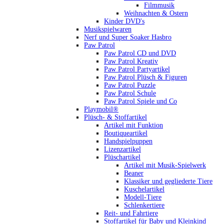
Filmmusik
Weihnachten & Ostern
Kinder DVD's
Musikspielwaren
Nerf und Super Soaker Hasbro
Paw Patrol
Paw Patrol CD und DVD
Paw Patrol Kreativ
Paw Patrol Partyartikel
Paw Patrol Plüsch & Figuren
Paw Patrol Puzzle
Paw Patrol Schule
Paw Patrol Spiele und Co
Playmobil®
Plüsch- & Stoffartikel
Artikel mit Funktion
Boutiqueartikel
Handspielpuppen
Lizenzartikel
Plüschartikel
Artikel mit Musik-Spielwerk
Beaner
Klassiker und gegliederte Tiere
Kuschelartikel
Modell-Tiere
Schlenkertiere
Reit- und Fahrtiere
Stoffartikel für Baby und Kleinkind