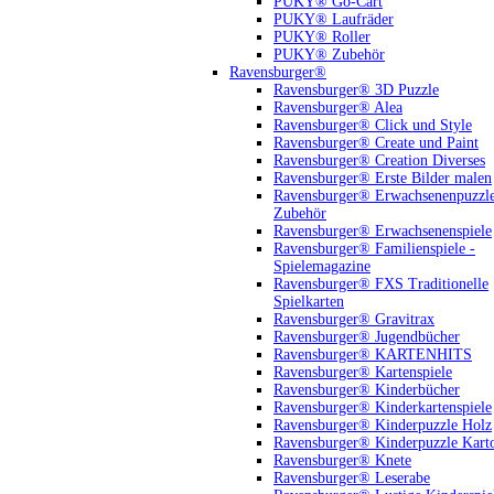
PUKY® Go-Cart
PUKY® Laufräder
PUKY® Roller
PUKY® Zubehör
Ravensburger®
Ravensburger® 3D Puzzle
Ravensburger® Alea
Ravensburger® Click und Style
Ravensburger® Create und Paint
Ravensburger® Creation Diverses
Ravensburger® Erste Bilder malen
Ravensburger® Erwachsenenpuzzl
Zubehör
Ravensburger® Erwachsenenspiele
Ravensburger® Familienspiele -
Spielemagazine
Ravensburger® FXS Traditionelle
Spielkarten
Ravensburger® Gravitrax
Ravensburger® Jugendbücher
Ravensburger® KARTENHITS
Ravensburger® Kartenspiele
Ravensburger® Kinderbücher
Ravensburger® Kinderkartenspiele
Ravensburger® Kinderpuzzle Holz
Ravensburger® Kinderpuzzle Kart
Ravensburger® Knete
Ravensburger® Leserabe