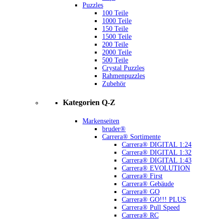
Puzzles
100 Teile
1000 Teile
150 Teile
1500 Teile
200 Teile
2000 Teile
500 Teile
Crystal Puzzles
Rahmenpuzzles
Zubehör
Kategorien Q-Z
Markenseiten
bruder®
Carrera® Sortimente
Carrera® DIGITAL 1:24
Carrera® DIGITAL 1:32
Carrera® DIGITAL 1:43
Carrera® EVOLUTION
Carrera® First
Carrera® Gebäude
Carrera® GO
Carrera® GO!!! PLUS
Carrera® Pull Speed
Carrera® RC