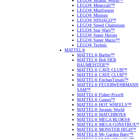
LEGO® Jurassic World™
LEGO® Minecraft™
LEGO® Minifigures
LEGO® Minions
LEGO® NINJAGO™
LEGO® Speed Champions
LEGO® Star Wars™
LEGO® Super Heroes
LEGO® Super Mario™
LEGO® Technic
MATTEL®
MATTEL® Barbie™
MATTEL® Bob DER
BAUMEISTER™
MATTEL® CAVE CLUB™
MATTEL® CAVE CLUB™
MATTEL® EnchanTimals™
MATTEL® FEUERWEHRMANN
SAM™
MATTEL® Fisher-Price®
MATTEL® Games™
MATTEL® HOT WHEELS™
MATTEL® Jurassic World
MATTEL® MATCHBOX®
MATTEL® MEGA BLOKS®
MATTEL® MEGA CONSTRUX
MATTEL® MONSTER HIGH™
MATTEL® My Garden Baby™