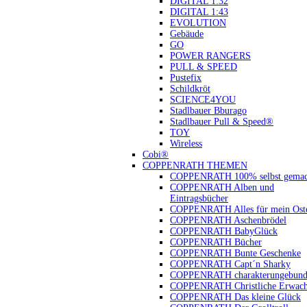
DIGITAL 1:32
DIGITAL 1:43
EVOLUTION
Gebäude
GO
POWER RANGERS
PULL & SPEED
Pustefix
Schildkröt
SCIENCE4YOU
Stadlbauer Bburago
Stadlbauer Pull & Speed®
TOY
Wireless
Cobi®
COPPENRATH THEMEN
COPPENRATH 100% selbst gemac
COPPENRATH Alben und
Eintragsbücher
COPPENRATH Alles für mein Oste
COPPENRATH Aschenbrödel
COPPENRATH BabyGlück
COPPENRATH Bücher
COPPENRATH Bunte Geschenke
COPPENRATH Capt´n Sharky
COPPENRATH charakterungebund
COPPENRATH Christliche Erwach
COPPENRATH Das kleine Glück