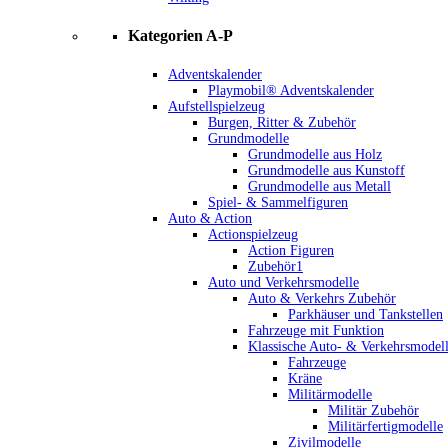
Kategorien A-P
Adventskalender
Playmobil® Adventskalender
Aufstellspielzeug
Burgen, Ritter & Zubehör
Grundmodelle
Grundmodelle aus Holz
Grundmodelle aus Kunstoff
Grundmodelle aus Metall
Spiel- & Sammelfiguren
Auto & Action
Actionspielzeug
Action Figuren
Zubehör1
Auto und Verkehrsmodelle
Auto & Verkehrs Zubehör
Parkhäuser und Tankstellen
Fahrzeuge mit Funktion
Klassische Auto- & Verkehrsmodel
Fahrzeuge
Kräne
Militärmodelle
Militär Zubehör
Militärfertigmodelle
Zivilmodelle