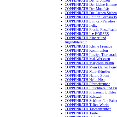
COPPENRATH Der Grolltroll
COPPENRATH Der kleine Himmel
COPPENRATH Der Mondbär
COPPENRATH Die Lieben Sieben
COPPENRATH Edition Barbara B
COPPENRATH Einhorn-Paradies
COPPENRATH Felix
COPPENRATH Freche Rasselband
COPPENRATH I ♥ HORSES
COPPENRATH Kinder und
Jugendliteratur
COPPENRATH Kleine Freunde
COPPENRATH Kommunion
COPPENRATH Lustige Tierparad
COPPENRATH Mal-Werkstatt
COPPENRATH Marjolein Bastin
COPPENRATH Mein kleiner Pony
COPPENRATH Mini-Künstler
COPPENRATH Nature Zoom
COPPENRATH Nella Nixe
COPPENRATH Pferdefreunde
COPPENRATH Plüschtiere und Pu
COPPENRATH Prinzessin Lillifee
COPPENRATH Reisezeit
COPPENRATH Schönes fürs Fahr
COPPENRATH T-Rex World
COPPENRATH Taschenzauber
COPPENRATH Taufe