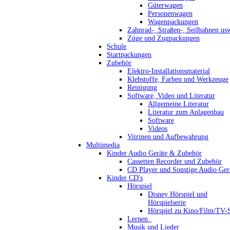
Güterwagen
Personenwagen
Wagenpackungen
Zahnrad-, Straßen-, Seilbahnen us
Züge und Zugpackungen
Schule
Startpackungen
Zubehör
Elektro-Installationsmaterial
Klebstoffe, Farben und Werkzeuge
Reinigung
Software, Video und Literatur
Allgemeine Literatur
Literatur zum Anlagenbau
Software
Videos
Vitrinen und Aufbewahrung
Multimedia
Kinder Audio Geräte & Zubehör
Cassetten Recorder und Zubehör
CD Player und Sonstige Audio Ger
Kinder CD's
Hörspiel
Disney Hörspiel und
Hörspielserie
Hörspiel zu Kino/Film/TV-S
Lernen_
Musik und Lieder