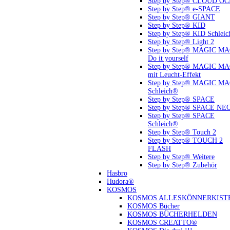
Step by Step® CLOUD O
Step by Step® e-SPACE
Step by Step® GIANT
Step by Step® KID
Step by Step® KID Schlei
Step by Step® Light 2
Step by Step® MAGIC M
Do it yourself
Step by Step® MAGIC M
mit Leucht-Effekt
Step by Step® MAGIC M
Schleich®
Step by Step® SPACE
Step by Step® SPACE NE
Step by Step® SPACE
Schleich®
Step by Step® Touch 2
Step by Step® TOUCH 2
FLASH
Step by Step® Weitere
Step by Step® Zubehör
Hasbro
Hudora®
KOSMOS
KOSMOS ALLESKÖNNERKIST
KOSMOS Bücher
KOSMOS BÜCHERHELDEN
KOSMOS CREATTO®