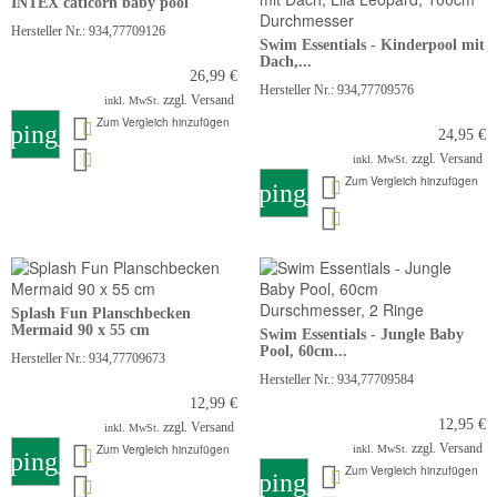
INTEX caticorn baby pool
Hersteller Nr.: 934,77709126
Swim Essentials - Kinderpool mit
Dach,...
26,99 €
Hersteller Nr.: 934,77709576
zzgl. Versand
inkl. MwSt.
Zum Vergleich hinzufügen
pping_cart
24,95 €
zzgl. Versand
inkl. MwSt.
Zum Vergleich hinzufügen
shopping_cart
Splash Fun Planschbecken
Mermaid 90 x 55 cm
Swim Essentials - Jungle Baby
Pool, 60cm...
Hersteller Nr.: 934,77709673
Hersteller Nr.: 934,77709584
12,99 €
12,95 €
zzgl. Versand
inkl. MwSt.
zzgl. Versand
Zum Vergleich hinzufügen
inkl. MwSt.
pping_cart
Zum Vergleich hinzufügen
shopping_cart