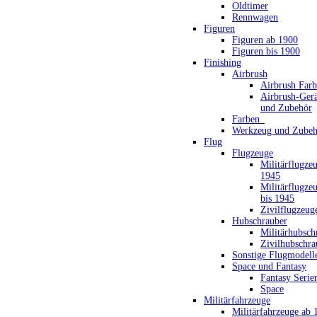
Oldtimer
Rennwagen
Figuren
Figuren ab 1900
Figuren bis 1900
Finishing
Airbrush
Airbrush Far
Airbrush-Gerä
und Zubehör
Farben_
Werkzeug und Zubeh
Flug
Flugzeuge
Militärflugze
1945
Militärflugze
bis 1945
Zivilflugzeug
Hubschrauber
Militärhubsch
Zivilhubschra
Sonstige Flugmodell
Space und Fantasy
Fantasy Serie
Space
Militärfahrzeuge
Militärfahrzeuge ab 