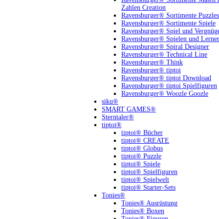
Zahlen Creation
Ravensburger® Sortimente Puzzles
Ravensburger® Sortimente Spiele
Ravensburger® Spiel und Vergnüg
Ravensburger® Spielen und Lerne
Ravensburger® Spiral Designer
Ravensburger® Technical Line
Ravensburger® Think
Ravensburger® tiptoi
Ravensburger® tiptoi Download
Ravensburger® tiptoi Spielfiguren
Ravensburger® Woozle Goozle
siku®
SMART GAMES®
Sterntaler®
tiptoi®
tiptoi® Bücher
tiptoi® CREATE
tiptoi® Globus
tiptoi® Puzzle
tiptoi® Spiele
tiptoi® Spielfiguren
tiptoi® Spielwelt
tiptoi® Starter-Sets
Tonies®
Tonies® Ausrüstung
Tonies® Boxen
Tonies® Figuren