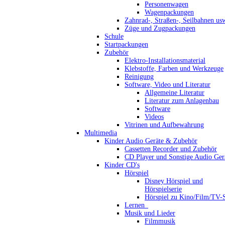
Personenwagen
Wagenpackungen
Zahnrad-, Straßen-, Seilbahnen us
Züge und Zugpackungen
Schule
Startpackungen
Zubehör
Elektro-Installationsmaterial
Klebstoffe, Farben und Werkzeuge
Reinigung
Software, Video und Literatur
Allgemeine Literatur
Literatur zum Anlagenbau
Software
Videos
Vitrinen und Aufbewahrung
Multimedia
Kinder Audio Geräte & Zubehör
Cassetten Recorder und Zubehör
CD Player und Sonstige Audio Ger
Kinder CD's
Hörspiel
Disney Hörspiel und
Hörspielserie
Hörspiel zu Kino/Film/TV-S
Lernen_
Musik und Lieder
Filmmusik