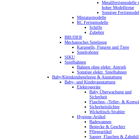
Metallfertigmodelle 
hoher Modelltreue
Sonstige Fertigmodel
Miniaturmodelle
RC Fertigmodelle
Schiffe
Zubehör
BRUDER
Mechanisches Spielzeug
Karussells, Figuren und Tiere
Spielroboter
SIKU
Spielbahnen
Bahnen ohne elektr. Antrieb
Sonstige elektr. Spielbahnen
Baby/Kleinkindspielzeug & Ausstattung
Baby- und Kinderausstattung
Elektrogeräte
Baby Überwachung und
Sicherheit
Flaschen- /Teller- & Kostw
Sicherheitslichter
Wickeltisch-Strahler
Hygiene-Artikel
Badewannen
Bestecke & Geschirr
Pflegeartikel
Sauger, Flaschen & Zahnhil