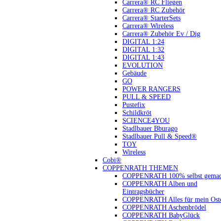
Carrera® RC Fliegen
Carrera® RC Zubehör
Carrera® StarterSets
Carrera® Wireless
Carrera® Zubehör Ev / Dig
DIGITAL 1:24
DIGITAL 1:32
DIGITAL 1:43
EVOLUTION
Gebäude
GO
POWER RANGERS
PULL & SPEED
Pustefix
Schildkröt
SCIENCE4YOU
Stadlbauer Bburago
Stadlbauer Pull & Speed®
TOY
Wireless
Cobi®
COPPENRATH THEMEN
COPPENRATH 100% selbst gemac
COPPENRATH Alben und
Eintragsbücher
COPPENRATH Alles für mein Oste
COPPENRATH Aschenbrödel
COPPENRATH BabyGlück