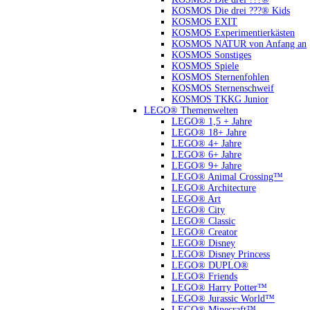
KOSMOS Die drei ???® Kids
KOSMOS EXIT
KOSMOS Experimentierkästen
KOSMOS NATUR von Anfang an
KOSMOS Sonstiges
KOSMOS Spiele
KOSMOS Sternenfohlen
KOSMOS Sternenschweif
KOSMOS TKKG Junior
LEGO® Themenwelten
LEGO® 1,5 + Jahre
LEGO® 18+ Jahre
LEGO® 4+ Jahre
LEGO® 6+ Jahre
LEGO® 9+ Jahre
LEGO® Animal Crossing™
LEGO® Architecture
LEGO® Art
LEGO® City
LEGO® Classic
LEGO® Creator
LEGO® Disney
LEGO® Disney Princess
LEGO® DUPLO®
LEGO® Friends
LEGO® Harry Potter™
LEGO® Jurassic World™
LEGO® Minecraft™