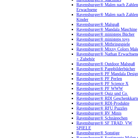
Ravensburger® Malen nach Zahlen
Erwachsene
Ravensburger® Malen nach Zahlen
Kinder
Ravensburger® Malspaß
Ravensburger® Mandala Maschine
Ravensburger® ministeps Bücher
Ravensburger® ministeps toys
Ravensburger® Mitbringspiele
Ravensburger® Mixxy Colors Mal
Ravensburger® Nathan Erwachsen
+ Zubehör
Ravensburger® Outdoor Malspaß
Ravensburger® Pappbilderbücher
Ravensburger® PF Mandala Desig
Ravensburger® PF Perlen
Ravensburger® PF Science X
Ravensburger® PF WWW
Ravensburger® Quiz und Co.
Ravensburger® RDI Geschenkkart
Ravensburger® RDI-Produkte
Ravensburger® RFU Puzzles
Ravensburger® RV Minis
Ravensburger® Schnäppchen
Ravensburger® SF TRAD. VW
SPIELE
Ravensburger® Sonstige
Ravensburger® Sortimente Malen 