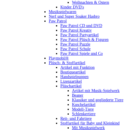
Weihnachten & Ostern
Kinder DVD's
Musikspielwaren
Nerf und Super Soaker Hasbro
Paw Patrol
Paw Patrol CD und DVD
Paw Patrol Kreativ
Paw Patrol Partyartikel
Paw Patrol Plüsch & Figuren
Paw Patrol Puzzle
Paw Patrol Schule
Paw Patrol Spiele und Co
Playmobil®
Plüsch- & Stoffartikel
Artikel mit Funktion
Boutiqueartikel
Handspielpuppen
Lizenzartikel
Plüschartikel
Artikel mit Musik-Spielwerk
Beaner
Klassiker und gegliederte Tiere
Kuschelartikel
Modell-Tiere
Schlenkertiere
Reit- und Fahrtiere
Stoffartikel für Baby und Kleinkind
Mit Musikspielwerk