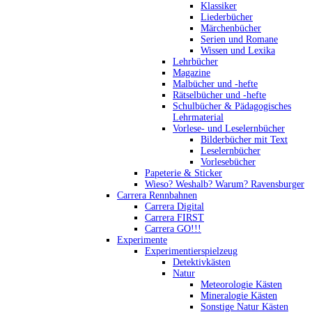
Klassiker
Liederbücher
Märchenbücher
Serien und Romane
Wissen und Lexika
Lehrbücher
Magazine
Malbücher und -hefte
Rätselbücher und -hefte
Schulbücher & Pädagogisches
Lehrmaterial
Vorlese- und Leselernbücher
Bilderbücher mit Text
Leselernbücher
Vorlesebücher
Papeterie & Sticker
Wieso? Weshalb? Warum? Ravensburger
Carrera Rennbahnen
Carrera Digital
Carrera FIRST
Carrera GO!!!
Experimente
Experimentierspielzeug
Detektivkästen
Natur
Meteorologie Kästen
Mineralogie Kästen
Sonstige Natur Kästen