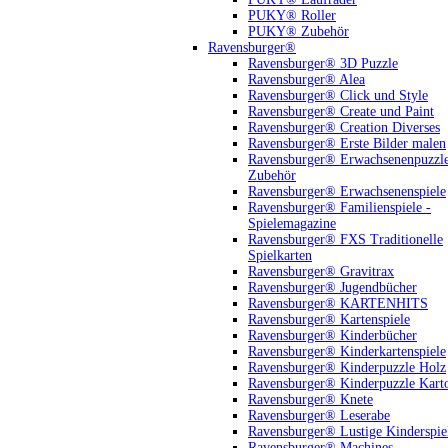
PUKY® Roller
PUKY® Zubehör
Ravensburger®
Ravensburger® 3D Puzzle
Ravensburger® Alea
Ravensburger® Click und Style
Ravensburger® Create und Paint
Ravensburger® Creation Diverses
Ravensburger® Erste Bilder malen
Ravensburger® Erwachsenenpuzzl
Zubehör
Ravensburger® Erwachsenenspiele
Ravensburger® Familienspiele -
Spielemagazine
Ravensburger® FXS Traditionelle
Spielkarten
Ravensburger® Gravitrax
Ravensburger® Jugendbücher
Ravensburger® KARTENHITS
Ravensburger® Kartenspiele
Ravensburger® Kinderbücher
Ravensburger® Kinderkartenspiele
Ravensburger® Kinderpuzzle Holz
Ravensburger® Kinderpuzzle Kart
Ravensburger® Knete
Ravensburger® Leserabe
Ravensburger® Lustige Kinderspie
Ravensburger® Machines