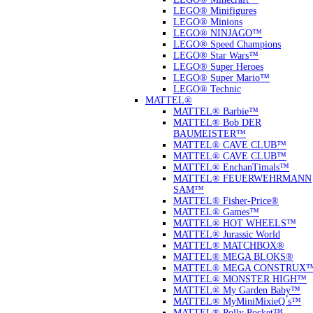
LEGO® Minifigures
LEGO® Minions
LEGO® NINJAGO™
LEGO® Speed Champions
LEGO® Star Wars™
LEGO® Super Heroes
LEGO® Super Mario™
LEGO® Technic
MATTEL®
MATTEL® Barbie™
MATTEL® Bob DER
BAUMEISTER™
MATTEL® CAVE CLUB™
MATTEL® CAVE CLUB™
MATTEL® EnchanTimals™
MATTEL® FEUERWEHRMANN
SAM™
MATTEL® Fisher-Price®
MATTEL® Games™
MATTEL® HOT WHEELS™
MATTEL® Jurassic World
MATTEL® MATCHBOX®
MATTEL® MEGA BLOKS®
MATTEL® MEGA CONSTRUX
MATTEL® MONSTER HIGH™
MATTEL® My Garden Baby™
MATTEL® MyMiniMixieQ ́s™
MATTEL® Polly Pocket™