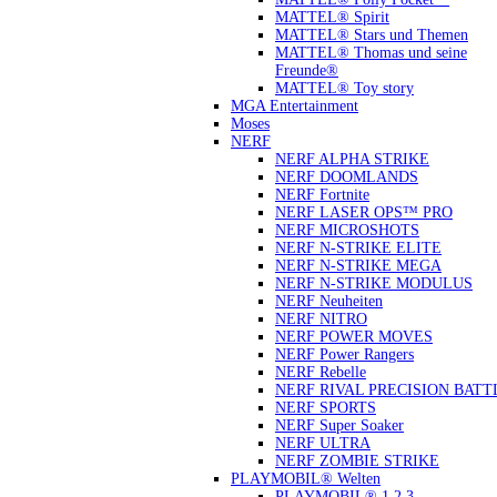
MATTEL® Spirit
MATTEL® Stars und Themen
MATTEL® Thomas und seine
Freunde®
MATTEL® Toy story
MGA Entertainment
Moses
NERF
NERF ALPHA STRIKE
NERF DOOMLANDS
NERF Fortnite
NERF LASER OPS™ PRO
NERF MICROSHOTS
NERF N-STRIKE ELITE
NERF N-STRIKE MEGA
NERF N-STRIKE MODULUS
NERF Neuheiten
NERF NITRO
NERF POWER MOVES
NERF Power Rangers
NERF Rebelle
NERF RIVAL PRECISION BATT
NERF SPORTS
NERF Super Soaker
NERF ULTRA
NERF ZOMBIE STRIKE
PLAYMOBIL® Welten
PLAYMOBIL® 1.2.3.