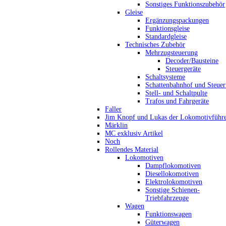
Sonstiges Funktionszubehör
Gleise
Ergänzungspackungen
Funktionsgleise
Standardgleise
Technisches Zubehör
Mehrzugsteuerung
Decoder/Bausteine
Steuergeräte
Schaltsysteme
Schattenbahnhof und Steue
Stell- und Schaltpulte
Trafos und Fahrgeräte
Faller
Jim Knopf und Lukas der Lokomotivführ
Märklin
MC exklusiv Artikel
Noch
Rollendes Material
Lokomotiven
Dampflokomotiven
Diesellokomotiven
Elektrolokomotiven
Sonstige Schienen-
Triebfahrzeuge
Wagen
Funktionswagen
Güterwagen