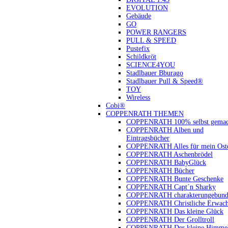
EVOLUTION
Gebäude
GO
POWER RANGERS
PULL & SPEED
Pustefix
Schildkröt
SCIENCE4YOU
Stadlbauer Bburago
Stadlbauer Pull & Speed®
TOY
Wireless
Cobi®
COPPENRATH THEMEN
COPPENRATH 100% selbst gemac
COPPENRATH Alben und
Eintragsbücher
COPPENRATH Alles für mein Oste
COPPENRATH Aschenbrödel
COPPENRATH BabyGlück
COPPENRATH Bücher
COPPENRATH Bunte Geschenke
COPPENRATH Capt´n Sharky
COPPENRATH charakterungebund
COPPENRATH Christliche Erwach
COPPENRATH Das kleine Glück
COPPENRATH Der Grolltroll
COPPENRATH Der kleine Himmel