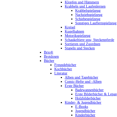
Klopfen und Hämmern
Krabbeln und Laufenlernen
Krabbelspielzeug
Nachziehspielzeug
Schiebespielzeug
Sonstiges Lauflernspielzeug
Kreisel
Kugelbahnen
Motorikspielzeug
Schaukeltiere usw, Steckenpferde
Sortieren und Zuordnen
Stapeln und Stecken
Brio®
Brotdosen
Bücher
Freundebücher
Kochbücher
Literatur
Alben und Tagebücher
Comic-Hefte und -Alben
Erste Bücher
Badewannenbücher
Erste Bilderbücher & Lepar
Holzbilderbücher
Kinder- & Jugendbücher
E-Books
Jugendbücher
Kinderbücher