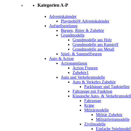
Kategorien A-P
Adventskalender
Playmobil® Adventskalender
Aufstellspielzeug
Burgen, Ritter & Zubehör
Grundmodelle
Grundmodelle aus Holz
Grundmodelle aus Kunstoff
Grundmodelle aus Metall
Spiel- & Sammelfiguren
Auto & Action
Actionspielzeug
Action Figuren
Zubehör1
Auto und Verkehrsmodelle
Auto & Verkehrs Zubehör
Parkhäuser und Tankstellen
Fahrzeuge mit Funktion
Klassische Auto- & Verkehrsmodel
Fahrzeuge
Kräne
Militärmodelle
Militär Zubehör
Militärfertigmodelle
Zivilmodelle
Einfache Spielmodel