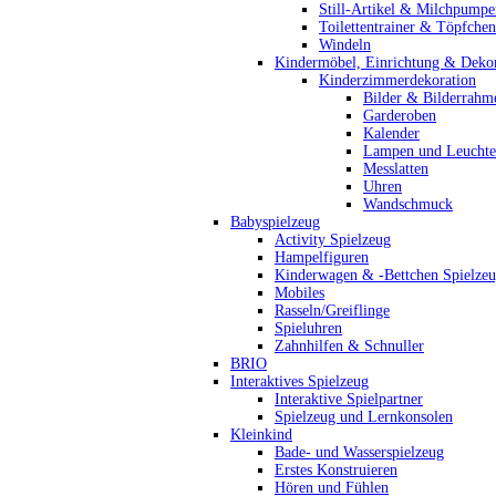
Still-Artikel & Milchpumpe
Toilettentrainer & Töpfchen
Windeln
Kindermöbel, Einrichtung & Dekor
Kinderzimmerdekoration
Bilder & Bilderrahm
Garderoben
Kalender
Lampen und Leucht
Messlatten
Uhren
Wandschmuck
Babyspielzeug
Activity Spielzeug
Hampelfiguren
Kinderwagen & -Bettchen Spielze
Mobiles
Rasseln/Greiflinge
Spieluhren
Zahnhilfen & Schnuller
BRIO
Interaktives Spielzeug
Interaktive Spielpartner
Spielzeug und Lernkonsolen
Kleinkind
Bade- und Wasserspielzeug
Erstes Konstruieren
Hören und Fühlen