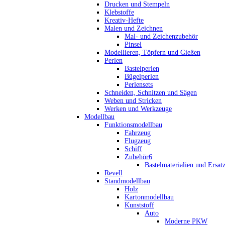
Drucken und Stempeln
Klebstoffe
Kreativ-Hefte
Malen und Zeichnen
Mal- und Zeichenzubehör
Pinsel
Modellieren, Töpfern und Gießen
Perlen
Bastelperlen
Bügelperlen
Perlensets
Schneiden, Schnitzen und Sägen
Weben und Stricken
Werken und Werkzeuge
Modellbau
Funktionsmodellbau
Fahrzeug
Flugzeug
Schiff
Zubehör6
Bastelmaterialien und Ersatz
Revell
Standmodellbau
Holz
Kartonmodellbau
Kunststoff
Auto
Moderne PKW