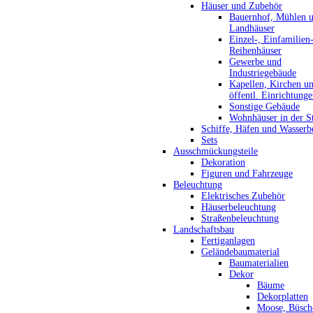
Häuser und Zubehör
Bauernhof, Mühlen 
Landhäuser
Einzel-, Einfamilien
Reihenhäuser
Gewerbe und
Industriegebäude
Kapellen, Kirchen u
öffentl. Einrichtung
Sonstige Gebäude
Wohnhäuser in der S
Schiffe, Häfen und Wasserb
Sets
Ausschmückungsteile
Dekoration
Figuren und Fahrzeuge
Beleuchtung
Elektrisches Zubehör
Häuserbeleuchtung
Straßenbeleuchtung
Landschaftsbau
Fertiganlagen
Geländebaumaterial
Baumaterialien
Dekor
Bäume
Dekorplatten
Moose, Büsch