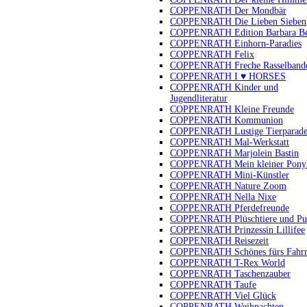
COPPENRATH Der Mondbär
COPPENRATH Die Lieben Sieben
COPPENRATH Edition Barbara B
COPPENRATH Einhorn-Paradies
COPPENRATH Felix
COPPENRATH Freche Rasselband
COPPENRATH I ♥ HORSES
COPPENRATH Kinder und
Jugendliteratur
COPPENRATH Kleine Freunde
COPPENRATH Kommunion
COPPENRATH Lustige Tierparad
COPPENRATH Mal-Werkstatt
COPPENRATH Marjolein Bastin
COPPENRATH Mein kleiner Pony
COPPENRATH Mini-Künstler
COPPENRATH Nature Zoom
COPPENRATH Nella Nixe
COPPENRATH Pferdefreunde
COPPENRATH Plüschtiere und Pu
COPPENRATH Prinzessin Lillifee
COPPENRATH Reisezeit
COPPENRATH Schönes fürs Fahr
COPPENRATH T-Rex World
COPPENRATH Taschenzauber
COPPENRATH Taufe
COPPENRATH Viel Glück
COPPENRATH Weihnachten