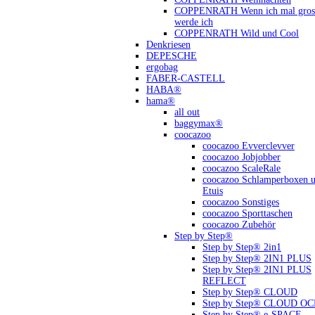
COPPENRATH Wenn ich mal gross
werde ich
COPPENRATH Wild und Cool
Denkriesen
DEPESCHE
ergobag
FABER-CASTELL
HABA®
hama®
all out
baggymax®
coocazoo
coocazoo Evverclevver
coocazoo Jobjobber
coocazoo ScaleRale
coocazoo Schlamperboxen 
Etuis
coocazoo Sonstiges
coocazoo Sporttaschen
coocazoo Zubehör
Step by Step®
Step by Step® 2in1
Step by Step® 2IN1 PLUS
Step by Step® 2IN1 PLUS
REFLECT
Step by Step® CLOUD
Step by Step® CLOUD O
Step by Step® e-SPACE