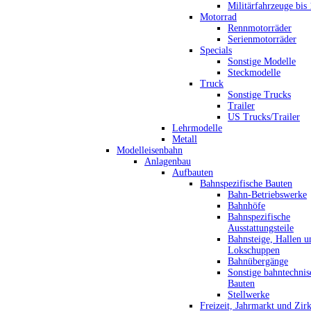
Militärfahrzeuge bis
Motorrad
Rennmotorräder
Serienmotorräder
Specials
Sonstige Modelle
Steckmodelle
Truck
Sonstige Trucks
Trailer
US Trucks/Trailer
Lehrmodelle
Metall
Modelleisenbahn
Anlagenbau
Aufbauten
Bahnspezifische Bauten
Bahn-Betriebswerke
Bahnhöfe
Bahnspezifische
Ausstattungsteile
Bahnsteige, Hallen u
Lokschuppen
Bahnübergänge
Sonstige bahntechnis
Bauten
Stellwerke
Freizeit, Jahrmarkt und Zir