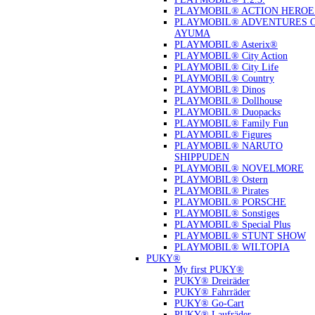
PLAYMOBIL® ACTION HEROE
PLAYMOBIL® ADVENTURES 
AYUMA
PLAYMOBIL® Asterix®
PLAYMOBIL® City Action
PLAYMOBIL® City Life
PLAYMOBIL® Country
PLAYMOBIL® Dinos
PLAYMOBIL® Dollhouse
PLAYMOBIL® Duopacks
PLAYMOBIL® Family Fun
PLAYMOBIL® Figures
PLAYMOBIL® NARUTO
SHIPPUDEN
PLAYMOBIL® NOVELMORE
PLAYMOBIL® Ostern
PLAYMOBIL® Pirates
PLAYMOBIL® PORSCHE
PLAYMOBIL® Sonstiges
PLAYMOBIL® Special Plus
PLAYMOBIL® STUNT SHOW
PLAYMOBIL® WILTOPIA
PUKY®
My first PUKY®
PUKY® Dreiräder
PUKY® Fahrräder
PUKY® Go-Cart
PUKY® Laufräder