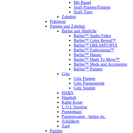
Mit Rassel
Stoff-Puppen/Figuren
Stoff-Tiere
Zubehör
Pokémon
Puppen und Zubehör
Barbie und Ähnliche
Barbie™ Audio/Video
Barbie™ Color Reveal™
Barbie™ DREAMTOPIA
Barbie™ Fashionistas™
Barbie™ Häuser
Barbie™ Made To Move™
Barbie™ Mode und Accessoires
Barbie™ Puppen
Götz
Götz Puppen
Götz Puppenmode
Götz Spielen
HABA
Haushalt
Käthe Kruse
L.O.L Surprise
Puppenhaus
Puppenwagen, -betten etc.
Schildkröt
Zapf
Puzzles