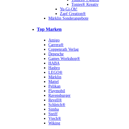
Tonies® Kreativ
Yu-Gi-Oh!
Zapf Creation®
Märklin Sonderangebote
Top Marken
Amigo
Carrera®
Coppenrath Verlag
Depesche
Games Workshop®
HABA
Hasbro
LEGO®
Märklin
Mattel
Pelikan
Playmobil
Ravensburger
Revell®
Schleich®
Simba
Steiff
Vtech®
Wiking