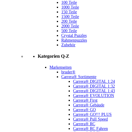
100 Teile
1000 Teile
150 Teile
1500 Teile
200 Teile
2000 Teile
500 Teile
Crystal Puzzles
Rahmenpuzzles
Zubehör
Kategorien Q-Z
Markenseiten
bruder®
Carrera® Sortimente
Carrera® DIGITAL 1:24
Carrera® DIGITAL 1:32
Carrera® DIGITAL 1:43
Carrera® EVOLUTION
Carrera® First
Carrera® Gebäude
Carrera® GO
Carrera® GO!!! PLUS
Carrera® Pull Speed
Carrera® RC
Carrera® RC Fahren