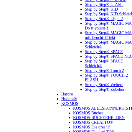
Step by Step® GIANT
Step by Step® KID
Step by Step® KID Schlei
Step by Step® Light 2
Step by Step® MAGIC M
Do it yourself
Step by Step® MAGIC M
mit Leucht-Effekt
Step by Step® MAGIC M
Schleich®
Step by Step® SPACE
Step by Step® SPACE NE
Step by Step® SPACE
Schleich®
Step by Step® Touch 2
Step by Step® TOUCH 2
FLASH
Step by Step® Weitere
Step by Step® Zubehör
Hasbro
Hudora®
KOSMOS
KOSMOS ALLESKÖNNERKIST
KOSMOS Bücher
KOSMOS BÜCHERHELDEN
KOSMOS CREATTO®
KOSMOS Die drei !!!
KOSMOS Die drei ???®