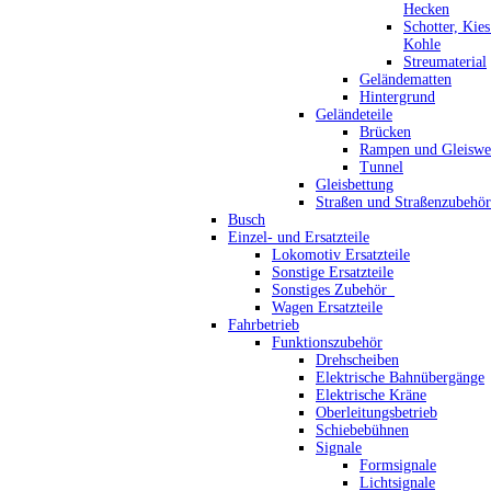
Hecken
Schotter, Kie
Kohle
Streumaterial
Geländematten
Hintergrund
Geländeteile
Brücken
Rampen und Gleiswe
Tunnel
Gleisbettung
Straßen und Straßenzubehör
Busch
Einzel- und Ersatzteile
Lokomotiv Ersatzteile
Sonstige Ersatzteile
Sonstiges Zubehör_
Wagen Ersatzteile
Fahrbetrieb
Funktionszubehör
Drehscheiben
Elektrische Bahnübergänge
Elektrische Kräne
Oberleitungsbetrieb
Schiebebühnen
Signale
Formsignale
Lichtsignale