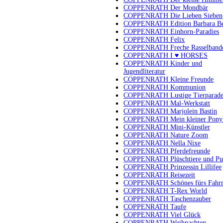
COPPENRATH Der Mondbär
COPPENRATH Die Lieben Sieben
COPPENRATH Edition Barbara B
COPPENRATH Einhorn-Paradies
COPPENRATH Felix
COPPENRATH Freche Rasselband
COPPENRATH I ♥ HORSES
COPPENRATH Kinder und
Jugendliteratur
COPPENRATH Kleine Freunde
COPPENRATH Kommunion
COPPENRATH Lustige Tierparad
COPPENRATH Mal-Werkstatt
COPPENRATH Marjolein Bastin
COPPENRATH Mein kleiner Pony
COPPENRATH Mini-Künstler
COPPENRATH Nature Zoom
COPPENRATH Nella Nixe
COPPENRATH Pferdefreunde
COPPENRATH Plüschtiere und Pu
COPPENRATH Prinzessin Lillifee
COPPENRATH Reisezeit
COPPENRATH Schönes fürs Fahr
COPPENRATH T-Rex World
COPPENRATH Taschenzauber
COPPENRATH Taufe
COPPENRATH Viel Glück
COPPENRATH Weihnachten