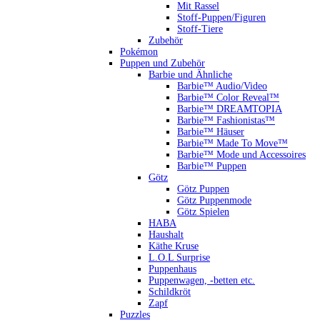
Mit Rassel
Stoff-Puppen/Figuren
Stoff-Tiere
Zubehör
Pokémon
Puppen und Zubehör
Barbie und Ähnliche
Barbie™ Audio/Video
Barbie™ Color Reveal™
Barbie™ DREAMTOPIA
Barbie™ Fashionistas™
Barbie™ Häuser
Barbie™ Made To Move™
Barbie™ Mode und Accessoires
Barbie™ Puppen
Götz
Götz Puppen
Götz Puppenmode
Götz Spielen
HABA
Haushalt
Käthe Kruse
L.O.L Surprise
Puppenhaus
Puppenwagen, -betten etc.
Schildkröt
Zapf
Puzzles