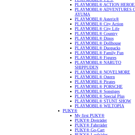
PLAYMOBIL® ACTION HEROE
PLAYMOBIL® ADVENTURES 
AYUMA
PLAYMOBIL® Asterix®
PLAYMOBIL® City Action
PLAYMOBIL® City Life
PLAYMOBIL® Country
PLAYMOBIL® Dinos
PLAYMOBIL® Dollhouse
PLAYMOBIL® Duopacks
PLAYMOBIL® Family Fun
PLAYMOBIL® Figures
PLAYMOBIL® NARUTO
SHIPPUDEN
PLAYMOBIL® NOVELMORE
PLAYMOBIL® Ostern
PLAYMOBIL® Pirates
PLAYMOBIL® PORSCHE
PLAYMOBIL® Sonstiges
PLAYMOBIL® Special Plus
PLAYMOBIL® STUNT SHOW
PLAYMOBIL® WILTOPIA
PUKY®
My first PUKY®
PUKY® Dreiräder
PUKY® Fahrräder
PUKY® Go-Cart
PUKY® Laufräder