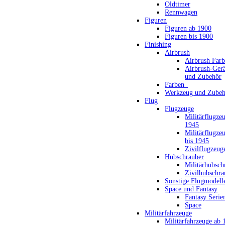
Oldtimer
Rennwagen
Figuren
Figuren ab 1900
Figuren bis 1900
Finishing
Airbrush
Airbrush Far
Airbrush-Gerä
und Zubehör
Farben_
Werkzeug und Zubeh
Flug
Flugzeuge
Militärflugze
1945
Militärflugze
bis 1945
Zivilflugzeug
Hubschrauber
Militärhubsch
Zivilhubschra
Sonstige Flugmodell
Space und Fantasy
Fantasy Serie
Space
Militärfahrzeuge
Militärfahrzeuge ab 