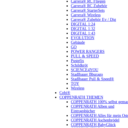
Carrera® RC Fliegen
Carrera® RC Zubehör
Carrera® StarterSets
Carrera® Wireless
Carrera® Zubehör Ev / Dig
DIGITAL 1:24
DIGITAL 1:32
DIGITAL 1:43
EVOLUTION
Gebäude
GO
POWER RANGERS
PULL & SPEED
Pustefix
Schildkröt
SCIENCE4YOU
Stadlbauer Bburago
Stadlbauer Pull & Speed®
TOY
Wireless
Cobi®
COPPENRATH THEMEN
COPPENRATH 100% selbst gemac
COPPENRATH Alben und
Eintragsbücher
COPPENRATH Alles für mein Oste
COPPENRATH Aschenbrödel
COPPENRATH BabyGlück