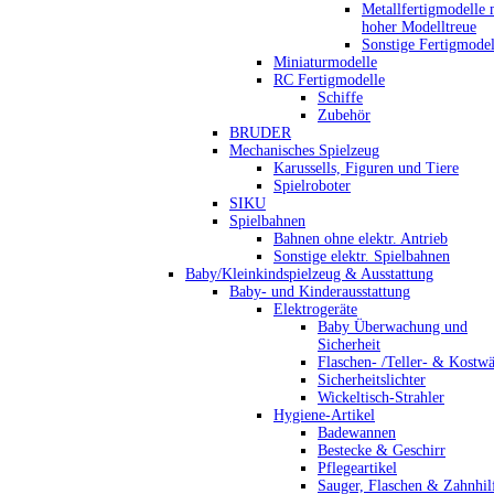
Metallfertigmodelle 
hoher Modelltreue
Sonstige Fertigmodel
Miniaturmodelle
RC Fertigmodelle
Schiffe
Zubehör
BRUDER
Mechanisches Spielzeug
Karussells, Figuren und Tiere
Spielroboter
SIKU
Spielbahnen
Bahnen ohne elektr. Antrieb
Sonstige elektr. Spielbahnen
Baby/Kleinkindspielzeug & Ausstattung
Baby- und Kinderausstattung
Elektrogeräte
Baby Überwachung und
Sicherheit
Flaschen- /Teller- & Kostw
Sicherheitslichter
Wickeltisch-Strahler
Hygiene-Artikel
Badewannen
Bestecke & Geschirr
Pflegeartikel
Sauger, Flaschen & Zahnhil