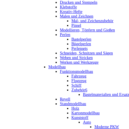
Drucken und Stempeln
Klebstoffe
Kreativ-Hefte
Malen und Zeichnen
Mal- und Zeichenzubehör
Pinsel
Modellieren, Töpfern und Gießen
Perlen
Bastelperlen
Bügelperlen
Perlensets
Schneiden, Schnitzen und Sägen
Weben und Stricken
Werken und Werkzeuge
Modellbau
Funktionsmodellbau
Fahrzeug
Flugzeug
Schiff
Zubehör6
Bastelmaterialien und Ersatz
Revell
Standmodellbau
Holz
Kartonmodellbau
Kunststoff
Auto
Moderne PKW