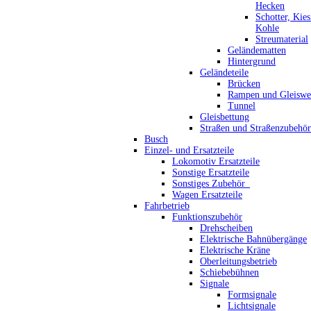
Hecken
Schotter, Kie
Kohle
Streumaterial
Geländematten
Hintergrund
Geländeteile
Brücken
Rampen und Gleiswe
Tunnel
Gleisbettung
Straßen und Straßenzubehör
Busch
Einzel- und Ersatzteile
Lokomotiv Ersatzteile
Sonstige Ersatzteile
Sonstiges Zubehör_
Wagen Ersatzteile
Fahrbetrieb
Funktionszubehör
Drehscheiben
Elektrische Bahnübergänge
Elektrische Kräne
Oberleitungsbetrieb
Schiebebühnen
Signale
Formsignale
Lichtsignale