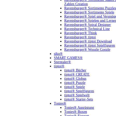
Zahlen Creation
Ravensburger® Sortimente Puzzles
Ravensburger® Sortimente Spiele
Ravensburger® Spiel und Vergnüg
Ravensburger® Spielen und Lerne
Ravensburger® Spiral Designer
Ravensburger® Technical Line
Ravensburger® Think
Ravensburger® tiptoi
Ravensburger® tiptoi Download
Ravensburger® tiptoi Spielfiguren
Ravensburger® Woozle Goozle
siku®
SMART GAMES®
Sterntaler®
tiptoi®
tiptoi® Bücher
tiptoi® CREATE
tiptoi® Globus
tiptoi® Puzzle
tiptoi® Spiele
tiptoi® Spielfiguren
tiptoi® Spielwelt
tiptoi® Starter-Sets
Tonies®
Tonies® Ausrüstung
Tonies® Boxen
Tonies® Figuren