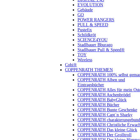
EVOLUTION
Gebäude
GO
POWER RANGERS
PULL & SPEED
Pustefix
Schildkröt
SCIENCE4YOU
Stadlbauer Bburago
Stadlbauer Pull & Speed®
TOY
Wireless
Cobi®
COPPENRATH THEMEN
COPPENRATH 100% selbst gemac
COPPENRATH Alben und
Eintragsbücher
COPPENRATH Alles für mein Oste
COPPENRATH Aschenbrödel
COPPENRATH BabyGlück
COPPENRATH Bücher
COPPENRATH Bunte Geschenke
COPPENRATH Capt´n Sharky
COPPENRATH charakterungebund
COPPENRATH Christliche Erwach
COPPENRATH Das kleine Glück
COPPENRATH Der Grolltroll
COPPENRATH Der kleine Himmel