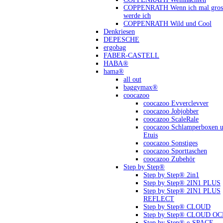
COPPENRATH Wenn ich mal gross
werde ich
COPPENRATH Wild und Cool
Denkriesen
DEPESCHE
ergobag
FABER-CASTELL
HABA®
hama®
all out
baggymax®
coocazoo
coocazoo Evverclevver
coocazoo Jobjobber
coocazoo ScaleRale
coocazoo Schlamperboxen 
Etuis
coocazoo Sonstiges
coocazoo Sporttaschen
coocazoo Zubehör
Step by Step®
Step by Step® 2in1
Step by Step® 2IN1 PLUS
Step by Step® 2IN1 PLUS
REFLECT
Step by Step® CLOUD
Step by Step® CLOUD O
Step by Step® e-SPACE