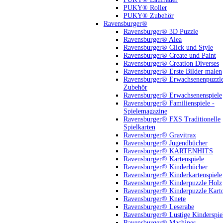
PUKY® Roller
PUKY® Zubehör
Ravensburger®
Ravensburger® 3D Puzzle
Ravensburger® Alea
Ravensburger® Click und Style
Ravensburger® Create und Paint
Ravensburger® Creation Diverses
Ravensburger® Erste Bilder malen
Ravensburger® Erwachsenenpuzzl
Zubehör
Ravensburger® Erwachsenenspiele
Ravensburger® Familienspiele -
Spielemagazine
Ravensburger® FXS Traditionelle
Spielkarten
Ravensburger® Gravitrax
Ravensburger® Jugendbücher
Ravensburger® KARTENHITS
Ravensburger® Kartenspiele
Ravensburger® Kinderbücher
Ravensburger® Kinderkartenspiele
Ravensburger® Kinderpuzzle Holz
Ravensburger® Kinderpuzzle Kart
Ravensburger® Knete
Ravensburger® Leserabe
Ravensburger® Lustige Kinderspie
Ravensburger® Machines