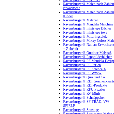
Ravensburger® Malen nach Zahlen
Erwachsene
Ravensburger® Malen nach Zahlen
Kinder
Ravensburger® Malspaß
Ravensburger® Mandala Maschine
Ravensburger® ministeps Bücher
Ravensburger® ministeps toys
Ravensburger® Mitbringspiele
Ravensburger® Mixxy Colors Mal
Ravensburger® Nathan Erwachsen
+ Zubehör
Ravensburger® Outdoor Malspaß
Ravensburger® Pappbilderbücher
Ravensburger® PF Mandala Desig
Ravensburger® PF Perlen
Ravensburger® PF Science X
Ravensburger® PF WWW
Ravensburger® Quiz und Co.
Ravensburger® RDI Geschenkkart
Ravensburger® RDI-Produkte
Ravensburger® RFU Puzzles
Ravensburger® RV Minis
Ravensburger® Schnäppchen
Ravensburger® SF TRAD. VW
SPIELE
Ravensburger® Sonstige
Ravensburger® Sortimente Malen 