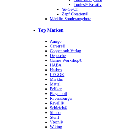
Tonies® Kreativ
Yu-Gi-Oh!
Zapf Creation®
Märklin Sonderangebote
Top Marken
Amigo
Carrera®
Coppenrath Verlag
Depesche
Games Workshop®
HABA
Hasbro
LEGO®
Märklin
Mattel
Pelikan
Playmobil
Ravensburger
Revell®
Schleich®
Simba
Steiff
Vtech®
Wiking