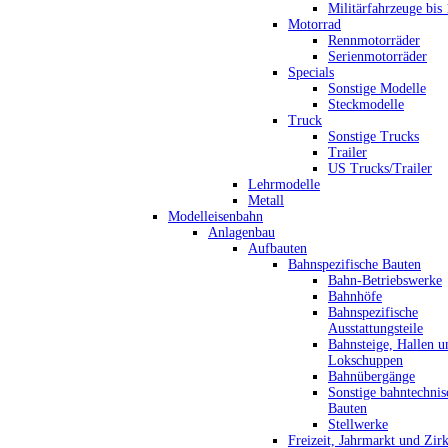
Militärfahrzeuge bis
Motorrad
Rennmotorräder
Serienmotorräder
Specials
Sonstige Modelle
Steckmodelle
Truck
Sonstige Trucks
Trailer
US Trucks/Trailer
Lehrmodelle
Metall
Modelleisenbahn
Anlagenbau
Aufbauten
Bahnspezifische Bauten
Bahn-Betriebswerke
Bahnhöfe
Bahnspezifische
Ausstattungsteile
Bahnsteige, Hallen u
Lokschuppen
Bahnübergänge
Sonstige bahntechnis
Bauten
Stellwerke
Freizeit, Jahrmarkt und Zir