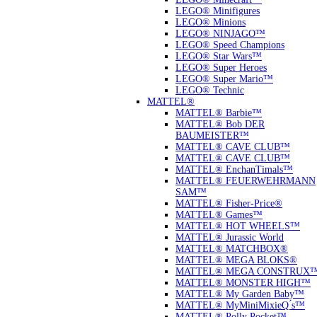
LEGO® Minifigures
LEGO® Minions
LEGO® NINJAGO™
LEGO® Speed Champions
LEGO® Star Wars™
LEGO® Super Heroes
LEGO® Super Mario™
LEGO® Technic
MATTEL®
MATTEL® Barbie™
MATTEL® Bob DER
BAUMEISTER™
MATTEL® CAVE CLUB™
MATTEL® CAVE CLUB™
MATTEL® EnchanTimals™
MATTEL® FEUERWEHRMANN
SAM™
MATTEL® Fisher-Price®
MATTEL® Games™
MATTEL® HOT WHEELS™
MATTEL® Jurassic World
MATTEL® MATCHBOX®
MATTEL® MEGA BLOKS®
MATTEL® MEGA CONSTRUX
MATTEL® MONSTER HIGH™
MATTEL® My Garden Baby™
MATTEL® MyMiniMixieQ ́s™
MATTEL® Polly Pocket™