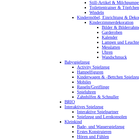
Still-Artikel & Milchpumpe
Toilettentrainer & Töpfchen
Windeln
Kindermöbel, Einrichtung & Dekor
Kinderzimmerdekoration
Bilder & Bilderrahm
Garderoben
Kalender
Lampen und Leucht
Messlatten
Uhren
Wandschmuck
Babyspielzeug
Activity Spielzeug
Hampelfiguren
Kinderwagen & -Bettchen Spielze
Mobiles
Rasseln/Greiflinge
Spieluhren
Zahnhilfen & Schnuller
BRIO
Interaktives Spielzeug
Interaktive Spielpartner
Spielzeug und Lernkonsolen
Kleinkind
Bade- und Wasserspielzeug
Erstes Konstruieren
Hören und Fühlen