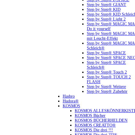
Step by Step® GIANT
Step by Step® KID
Step by Step® KID Schlei
Step by Step® Light 2
Step by Step® MAGIC M
Do it yourself
Step by Step® MAGIC M
mit Leucht-Effekt
Step by Step® MAGIC M
Schleich®
Step by Step® SPACE
Step by Step® SPACE NE
Step by Step® SPACE
Schleich®
Step by Step® Touch 2
Step by Step® TOUCH 2
FLASH
Step by Step® Weitere
Step by Step® Zubehör
Hasbro
Hudora®
KOSMOS
KOSMOS ALLESKÖNNERKIST
KOSMOS Bücher
KOSMOS BÜCHERHELDEN
KOSMOS CREATTO®
KOSMOS Die drei !!!
KOSMOS Die drei ???®