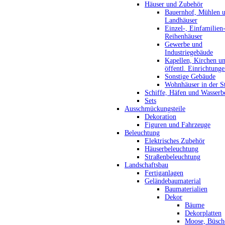
Häuser und Zubehör
Bauernhof, Mühlen 
Landhäuser
Einzel-, Einfamilien
Reihenhäuser
Gewerbe und
Industriegebäude
Kapellen, Kirchen u
öffentl. Einrichtung
Sonstige Gebäude
Wohnhäuser in der S
Schiffe, Häfen und Wasserb
Sets
Ausschmückungsteile
Dekoration
Figuren und Fahrzeuge
Beleuchtung
Elektrisches Zubehör
Häuserbeleuchtung
Straßenbeleuchtung
Landschaftsbau
Fertiganlagen
Geländebaumaterial
Baumaterialien
Dekor
Bäume
Dekorplatten
Moose, Büsch