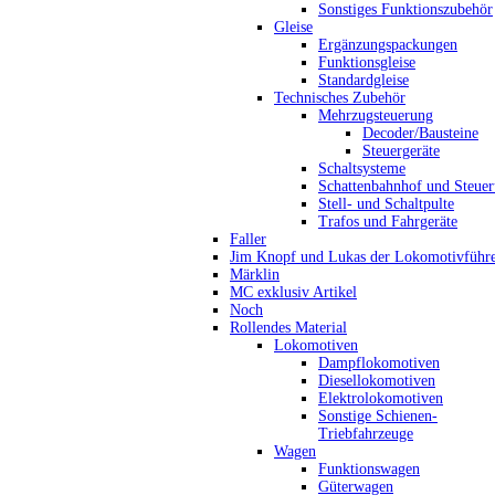
Sonstiges Funktionszubehör
Gleise
Ergänzungspackungen
Funktionsgleise
Standardgleise
Technisches Zubehör
Mehrzugsteuerung
Decoder/Bausteine
Steuergeräte
Schaltsysteme
Schattenbahnhof und Steue
Stell- und Schaltpulte
Trafos und Fahrgeräte
Faller
Jim Knopf und Lukas der Lokomotivführ
Märklin
MC exklusiv Artikel
Noch
Rollendes Material
Lokomotiven
Dampflokomotiven
Diesellokomotiven
Elektrolokomotiven
Sonstige Schienen-
Triebfahrzeuge
Wagen
Funktionswagen
Güterwagen