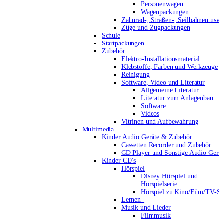
Personenwagen
Wagenpackungen
Zahnrad-, Straßen-, Seilbahnen us
Züge und Zugpackungen
Schule
Startpackungen
Zubehör
Elektro-Installationsmaterial
Klebstoffe, Farben und Werkzeuge
Reinigung
Software, Video und Literatur
Allgemeine Literatur
Literatur zum Anlagenbau
Software
Videos
Vitrinen und Aufbewahrung
Multimedia
Kinder Audio Geräte & Zubehör
Cassetten Recorder und Zubehör
CD Player und Sonstige Audio Ger
Kinder CD's
Hörspiel
Disney Hörspiel und
Hörspielserie
Hörspiel zu Kino/Film/TV-S
Lernen_
Musik und Lieder
Filmmusik