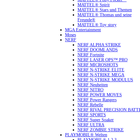
MATTEL® Spirit
MATTEL® Stars und Themen
MATTEL® Thomas und seine
Freunde®
MATTEL® Toy story
MGA Entertainment
Moses
NERF
NERF ALPHA STRIKE
NERF DOOMLANDS
NERF Fortnite
NERF LASER OPS™ PRO
NERF MICROSHOTS
NERF N-STRIKE ELITE
NERF N-STRIKE MEGA
NERF N-STRIKE MODULUS
NERF Neuheiten
NERF NITRO
NERF POWER MOVES
NERF Power Rangers
NERF Rebelle
NERF RIVAL PRECISION BATT
NERF SPORTS
NERF Super Soaker
NERF ULTRA
NERF ZOMBIE STRIKE
PLAYMOBIL® Welten
PLAYMOBIL® 1.2.3.