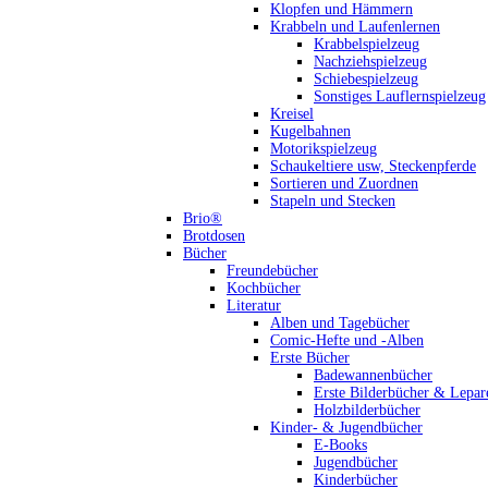
Klopfen und Hämmern
Krabbeln und Laufenlernen
Krabbelspielzeug
Nachziehspielzeug
Schiebespielzeug
Sonstiges Lauflernspielzeug
Kreisel
Kugelbahnen
Motorikspielzeug
Schaukeltiere usw, Steckenpferde
Sortieren und Zuordnen
Stapeln und Stecken
Brio®
Brotdosen
Bücher
Freundebücher
Kochbücher
Literatur
Alben und Tagebücher
Comic-Hefte und -Alben
Erste Bücher
Badewannenbücher
Erste Bilderbücher & Lepar
Holzbilderbücher
Kinder- & Jugendbücher
E-Books
Jugendbücher
Kinderbücher