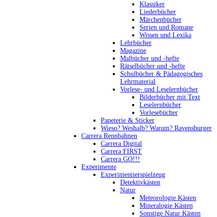
Klassiker
Liederbücher
Märchenbücher
Serien und Romane
Wissen und Lexika
Lehrbücher
Magazine
Malbücher und -hefte
Rätselbücher und -hefte
Schulbücher & Pädagogisches
Lehrmaterial
Vorlese- und Leselernbücher
Bilderbücher mit Text
Leselernbücher
Vorlesebücher
Papeterie & Sticker
Wieso? Weshalb? Warum? Ravensburger
Carrera Rennbahnen
Carrera Digital
Carrera FIRST
Carrera GO!!!
Experimente
Experimentierspielzeug
Detektivkästen
Natur
Meteorologie Kästen
Mineralogie Kästen
Sonstige Natur Kästen