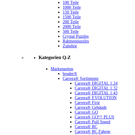
100 Teile
1000 Teile
150 Teile
1500 Teile
200 Teile
2000 Teile
500 Teile
Crystal Puzzles
Rahmenpuzzles
Zubehör
Kategorien Q-Z
Markenseiten
bruder®
Carrera® Sortimente
Carrera® DIGITAL 1:24
Carrera® DIGITAL 1:32
Carrera® DIGITAL 1:43
Carrera® EVOLUTION
Carrera® First
Carrera® Gebäude
Carrera® GO
Carrera® GO!!! PLUS
Carrera® Pull Speed
Carrera® RC
Carrera® RC Fahren