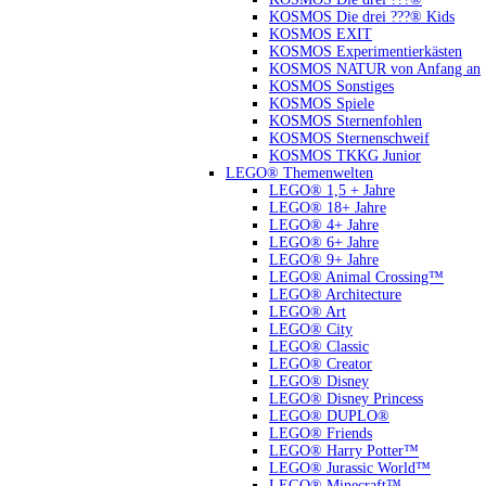
KOSMOS Die drei ???® Kids
KOSMOS EXIT
KOSMOS Experimentierkästen
KOSMOS NATUR von Anfang an
KOSMOS Sonstiges
KOSMOS Spiele
KOSMOS Sternenfohlen
KOSMOS Sternenschweif
KOSMOS TKKG Junior
LEGO® Themenwelten
LEGO® 1,5 + Jahre
LEGO® 18+ Jahre
LEGO® 4+ Jahre
LEGO® 6+ Jahre
LEGO® 9+ Jahre
LEGO® Animal Crossing™
LEGO® Architecture
LEGO® Art
LEGO® City
LEGO® Classic
LEGO® Creator
LEGO® Disney
LEGO® Disney Princess
LEGO® DUPLO®
LEGO® Friends
LEGO® Harry Potter™
LEGO® Jurassic World™
LEGO® Minecraft™