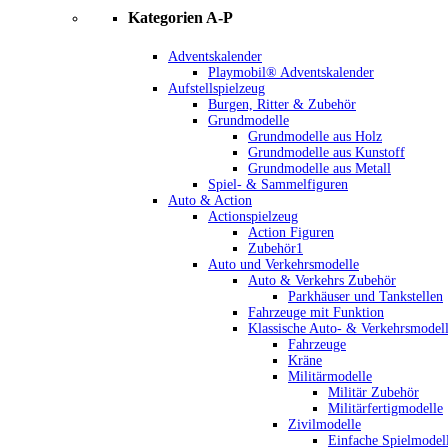
Kategorien A-P
Adventskalender
Playmobil® Adventskalender
Aufstellspielzeug
Burgen, Ritter & Zubehör
Grundmodelle
Grundmodelle aus Holz
Grundmodelle aus Kunstoff
Grundmodelle aus Metall
Spiel- & Sammelfiguren
Auto & Action
Actionspielzeug
Action Figuren
Zubehör1
Auto und Verkehrsmodelle
Auto & Verkehrs Zubehör
Parkhäuser und Tankstellen
Fahrzeuge mit Funktion
Klassische Auto- & Verkehrsmodel
Fahrzeuge
Kräne
Militärmodelle
Militär Zubehör
Militärfertigmodelle
Zivilmodelle
Einfache Spielmodel