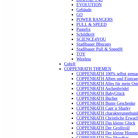
EVOLUTION
Gebäude
GO
POWER RANGERS
PULL & SPEED
Pustefix
Schildkröt
SCIENCE4YOU
Stadlbauer Bburago
Stadlbauer Pull & Speed®
TOY
Wireless
Cobi®
COPPENRATH THEMEN
COPPENRATH 100% selbst gemac
COPPENRATH Alben und Eintrags
COPPENRATH Alles für mein Oste
COPPENRATH Aschenbrödel
COPPENRATH BabyGlück
COPPENRATH Bücher
COPPENRATH Bunte Geschenke
COPPENRATH Capt´n Sharky
COPPENRATH charakterungebund
COPPENRATH Christliche Erwach
COPPENRATH Das kleine Glück
COPPENRATH Der Grolltroll
COPPENRATH Der kleine Himmel
COPPENRATH Der Mondbär