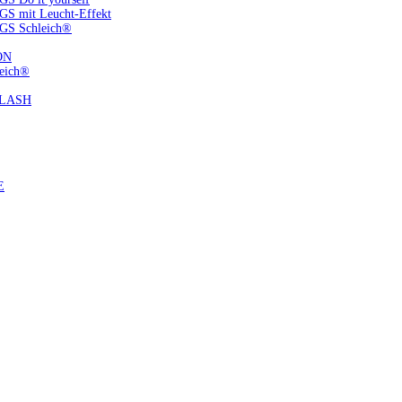
S mit Leucht-Effekt
GS Schleich®
ON
eich®
FLASH
E