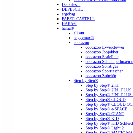
Denkriesen
DEPESCHE
ergobag
FABER-CASTELL
HABA®
hama®
all out
baggymax®
coocazoo
coocazoo Evverclevver
coocazoo Jobjobber
coocazoo ScaleRale
coocazoo Schlamperboxen u
coocazoo Sonstiges
coocazoo Sporttaschen
coocazoo Zubehör
Step by Step®
Step by Step® 2in1
Step by Step® 2IN1 PLUS
Step by Step® 2IN1 PLU
Step by Step® CLOUD
Step by Step® CLOUD O
Step by Step® e-SPACE
Step by Step® GIANT
Step by Step® KID
Step by Step® KID Schlei
Step by Step® Light 2
Step by Step® MAGIC MAGS