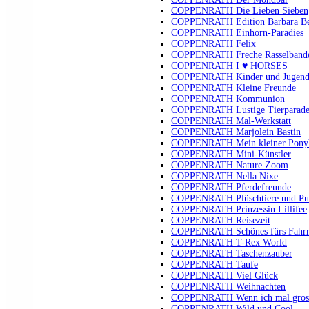
COPPENRATH Die Lieben Sieben
COPPENRATH Edition Barbara B
COPPENRATH Einhorn-Paradies
COPPENRATH Felix
COPPENRATH Freche Rasselband
COPPENRATH I ♥ HORSES
COPPENRATH Kinder und Jugendli
COPPENRATH Kleine Freunde
COPPENRATH Kommunion
COPPENRATH Lustige Tierparad
COPPENRATH Mal-Werkstatt
COPPENRATH Marjolein Bastin
COPPENRATH Mein kleiner Pony
COPPENRATH Mini-Künstler
COPPENRATH Nature Zoom
COPPENRATH Nella Nixe
COPPENRATH Pferdefreunde
COPPENRATH Plüschtiere und Pu
COPPENRATH Prinzessin Lillifee
COPPENRATH Reisezeit
COPPENRATH Schönes fürs Fahr
COPPENRATH T-Rex World
COPPENRATH Taschenzauber
COPPENRATH Taufe
COPPENRATH Viel Glück
COPPENRATH Weihnachten
COPPENRATH Wenn ich mal gross 
COPPENRATH Wild und Cool