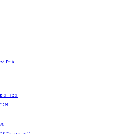
nd Etuis
S REFLECT
CEAN
ch®
 Do it yourself