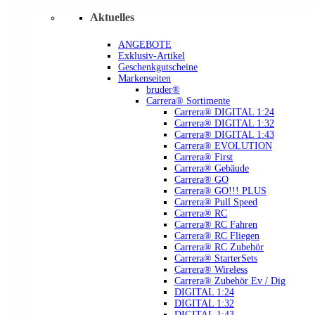
Aktuelles
ANGEBOTE
Exklusiv-Artikel
Geschenkgutscheine
Markenseiten
bruder®
Carrera® Sortimente
Carrera® DIGITAL 1:24
Carrera® DIGITAL 1:32
Carrera® DIGITAL 1:43
Carrera® EVOLUTION
Carrera® First
Carrera® Gebäude
Carrera® GO
Carrera® GO!!! PLUS
Carrera® Pull Speed
Carrera® RC
Carrera® RC Fahren
Carrera® RC Fliegen
Carrera® RC Zubehör
Carrera® StarterSets
Carrera® Wireless
Carrera® Zubehör Ev / Dig
DIGITAL 1:24
DIGITAL 1:32
DIGITAL 1:43