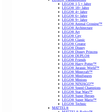
LEGO® 1,5 + Jahre
LEGO® 18+ Jahre
LEGO® 4+ Jahre
LEGO® 6+ Jahre
LEGO® 9+ Jahre
LEGO® Animal Crossing™
LEGO® Architecture
LEGO® Art
LEGO® City
LEGO® Classic
LEGO® Creator
LEGO® Disney
LEGO® Disney Princess
LEGO® DUPLO®
LEGO® Friends
LEGO® Harry Potter™
LEGO® Jurassic World™
LEGO® Minecraft™
LEGO® Minifigures
LEGO® Minions
LEGO® NINJAGO™
LEGO® Speed Champions
LEGO® Star Wars™
LEGO® Super Heroes
LEGO® Super Mario™
LEGO® Technic
MATTEL®
MATTEL® Barbie™