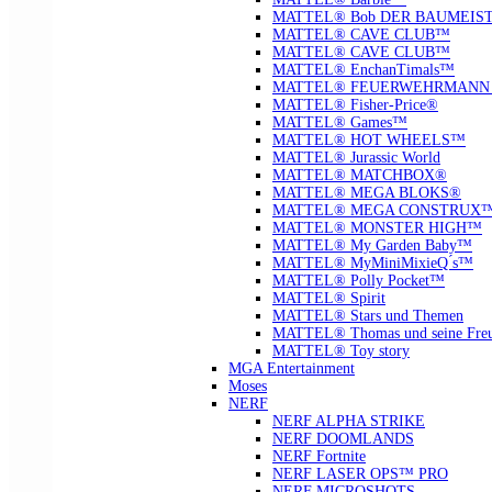
MATTEL® Bob DER BAUMEIS
MATTEL® CAVE CLUB™
MATTEL® CAVE CLUB™
MATTEL® EnchanTimals™
MATTEL® FEUERWEHRMANN
MATTEL® Fisher-Price®
MATTEL® Games™
MATTEL® HOT WHEELS™
MATTEL® Jurassic World
MATTEL® MATCHBOX®
MATTEL® MEGA BLOKS®
MATTEL® MEGA CONSTRUX
MATTEL® MONSTER HIGH™
MATTEL® My Garden Baby™
MATTEL® MyMiniMixieQ ́s™
MATTEL® Polly Pocket™
MATTEL® Spirit
MATTEL® Stars und Themen
MATTEL® Thomas und seine Fre
MATTEL® Toy story
MGA Entertainment
Moses
NERF
NERF ALPHA STRIKE
NERF DOOMLANDS
NERF Fortnite
NERF LASER OPS™ PRO
NERF MICROSHOTS