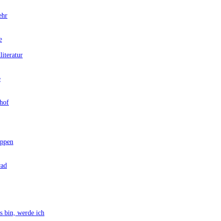
ehr
e
teratur
e
hof
ppen
rad
bin, werde ich