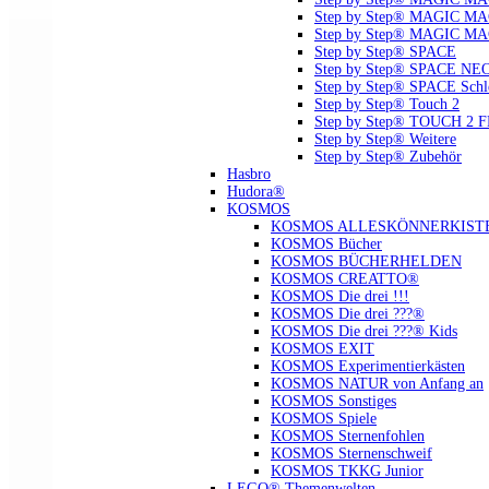
Step by Step® MAGIC MAG
Step by Step® MAGIC MA
Step by Step® SPACE
Step by Step® SPACE NE
Step by Step® SPACE Schl
Step by Step® Touch 2
Step by Step® TOUCH 2 
Step by Step® Weitere
Step by Step® Zubehör
Hasbro
Hudora®
KOSMOS
KOSMOS ALLESKÖNNERKIST
KOSMOS Bücher
KOSMOS BÜCHERHELDEN
KOSMOS CREATTO®
KOSMOS Die drei !!!
KOSMOS Die drei ???®
KOSMOS Die drei ???® Kids
KOSMOS EXIT
KOSMOS Experimentierkästen
KOSMOS NATUR von Anfang an
KOSMOS Sonstiges
KOSMOS Spiele
KOSMOS Sternenfohlen
KOSMOS Sternenschweif
KOSMOS TKKG Junior
LEGO® Themenwelten