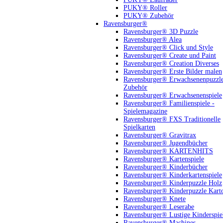
PUKY® Roller
PUKY® Zubehör
Ravensburger®
Ravensburger® 3D Puzzle
Ravensburger® Alea
Ravensburger® Click und Style
Ravensburger® Create und Paint
Ravensburger® Creation Diverses
Ravensburger® Erste Bilder malen
Ravensburger® Erwachsenenpuzzl
Zubehör
Ravensburger® Erwachsenenspiele
Ravensburger® Familienspiele -
Spielemagazine
Ravensburger® FXS Traditionelle
Spielkarten
Ravensburger® Gravitrax
Ravensburger® Jugendbücher
Ravensburger® KARTENHITS
Ravensburger® Kartenspiele
Ravensburger® Kinderbücher
Ravensburger® Kinderkartenspiele
Ravensburger® Kinderpuzzle Holz
Ravensburger® Kinderpuzzle Kart
Ravensburger® Knete
Ravensburger® Leserabe
Ravensburger® Lustige Kinderspie
Ravensburger® Machines