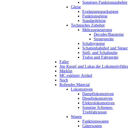
Sonstiges Funktionszubehör
Gleise
Ergänzungspackungen
Funktionsgleise
Standardgleise
Technisches Zubehör
Mehrzugsteuerung
Decoder/Bausteine
Steuergeräte
Schaltsysteme
Schattenbahnhof und Steue
Stell- und Schaltpulte
Trafos und Fahrgeräte
Faller
Jim Knopf und Lukas der Lokomotivführ
Märklin
MC exklusiv Artikel
Noch
Rollendes Material
Lokomotiven
Dampflokomotiven
Diesellokomotiven
Elektrolokomotiven
Sonstige Schienen-
Triebfahrzeuge
Wagen
Funktionswagen
Güterwagen