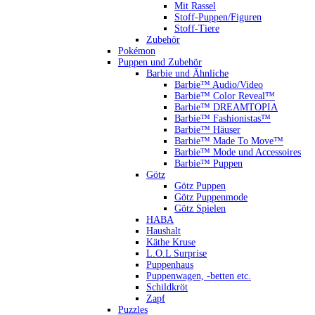
Mit Rassel
Stoff-Puppen/Figuren
Stoff-Tiere
Zubehör
Pokémon
Puppen und Zubehör
Barbie und Ähnliche
Barbie™ Audio/Video
Barbie™ Color Reveal™
Barbie™ DREAMTOPIA
Barbie™ Fashionistas™
Barbie™ Häuser
Barbie™ Made To Move™
Barbie™ Mode und Accessoires
Barbie™ Puppen
Götz
Götz Puppen
Götz Puppenmode
Götz Spielen
HABA
Haushalt
Käthe Kruse
L.O.L Surprise
Puppenhaus
Puppenwagen, -betten etc.
Schildkröt
Zapf
Puzzles