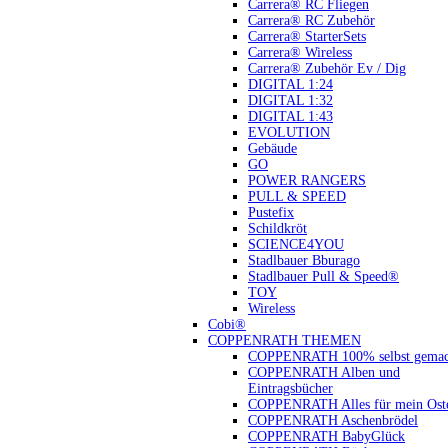
Carrera® RC Fliegen
Carrera® RC Zubehör
Carrera® StarterSets
Carrera® Wireless
Carrera® Zubehör Ev / Dig
DIGITAL 1:24
DIGITAL 1:32
DIGITAL 1:43
EVOLUTION
Gebäude
GO
POWER RANGERS
PULL & SPEED
Pustefix
Schildkröt
SCIENCE4YOU
Stadlbauer Bburago
Stadlbauer Pull & Speed®
TOY
Wireless
Cobi®
COPPENRATH THEMEN
COPPENRATH 100% selbst gemac
COPPENRATH Alben und
Eintragsbücher
COPPENRATH Alles für mein Oste
COPPENRATH Aschenbrödel
COPPENRATH BabyGlück