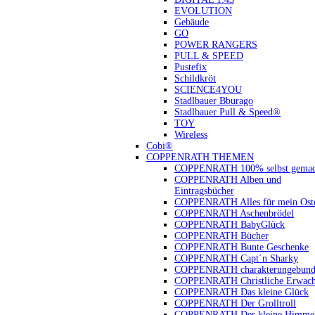
EVOLUTION
Gebäude
GO
POWER RANGERS
PULL & SPEED
Pustefix
Schildkröt
SCIENCE4YOU
Stadlbauer Bburago
Stadlbauer Pull & Speed®
TOY
Wireless
Cobi®
COPPENRATH THEMEN
COPPENRATH 100% selbst gemac
COPPENRATH Alben und
Eintragsbücher
COPPENRATH Alles für mein Oste
COPPENRATH Aschenbrödel
COPPENRATH BabyGlück
COPPENRATH Bücher
COPPENRATH Bunte Geschenke
COPPENRATH Capt´n Sharky
COPPENRATH charakterungebund
COPPENRATH Christliche Erwach
COPPENRATH Das kleine Glück
COPPENRATH Der Grolltroll
COPPENRATH Der kleine Himmel