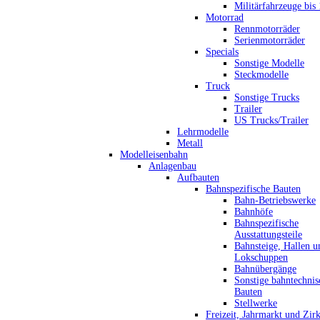
Militärfahrzeuge bis
Motorrad
Rennmotorräder
Serienmotorräder
Specials
Sonstige Modelle
Steckmodelle
Truck
Sonstige Trucks
Trailer
US Trucks/Trailer
Lehrmodelle
Metall
Modelleisenbahn
Anlagenbau
Aufbauten
Bahnspezifische Bauten
Bahn-Betriebswerke
Bahnhöfe
Bahnspezifische
Ausstattungsteile
Bahnsteige, Hallen u
Lokschuppen
Bahnübergänge
Sonstige bahntechnis
Bauten
Stellwerke
Freizeit, Jahrmarkt und Zir