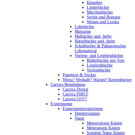
Klassiker
Liederbücher
Märchenbücher
Serien und Romane
Wissen und Lexika
Lehrbücher
Magazine
Malbücher und -hefte
Rätselbücher und -hefte
Schulbücher & Pädagogisches
Lehrmaterial
Vorlese- und Leselernbücher
Bilderbücher mit Text
Leselernbücher
Vorlesebücher
Papeterie & Sticker
Wieso? Weshalb? Warum? Ravensburger
Carrera Rennbahnen
Carrera Digital
Carrera FIRST
Carrera GO!!!
Experimente
Experimentierspielzeug
Detektivkästen
Natur
Meteorologie Kästen
Mineralogie Kästen
Sonstige Natur Kästen