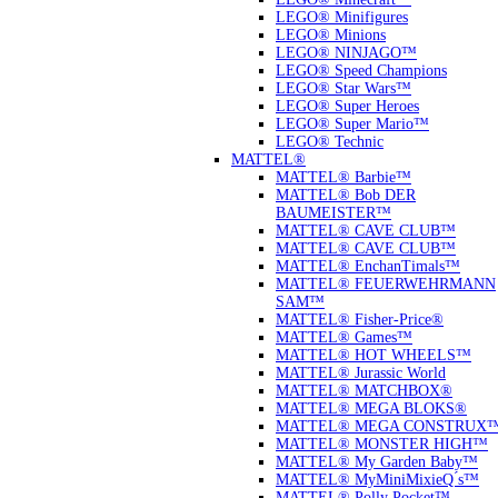
LEGO® Minifigures
LEGO® Minions
LEGO® NINJAGO™
LEGO® Speed Champions
LEGO® Star Wars™
LEGO® Super Heroes
LEGO® Super Mario™
LEGO® Technic
MATTEL®
MATTEL® Barbie™
MATTEL® Bob DER
BAUMEISTER™
MATTEL® CAVE CLUB™
MATTEL® CAVE CLUB™
MATTEL® EnchanTimals™
MATTEL® FEUERWEHRMANN
SAM™
MATTEL® Fisher-Price®
MATTEL® Games™
MATTEL® HOT WHEELS™
MATTEL® Jurassic World
MATTEL® MATCHBOX®
MATTEL® MEGA BLOKS®
MATTEL® MEGA CONSTRUX
MATTEL® MONSTER HIGH™
MATTEL® My Garden Baby™
MATTEL® MyMiniMixieQ ́s™
MATTEL® Polly Pocket™