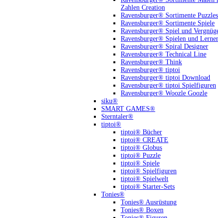
Zahlen Creation
Ravensburger® Sortimente Puzzles
Ravensburger® Sortimente Spiele
Ravensburger® Spiel und Vergnüg
Ravensburger® Spielen und Lerne
Ravensburger® Spiral Designer
Ravensburger® Technical Line
Ravensburger® Think
Ravensburger® tiptoi
Ravensburger® tiptoi Download
Ravensburger® tiptoi Spielfiguren
Ravensburger® Woozle Goozle
siku®
SMART GAMES®
Sterntaler®
tiptoi®
tiptoi® Bücher
tiptoi® CREATE
tiptoi® Globus
tiptoi® Puzzle
tiptoi® Spiele
tiptoi® Spielfiguren
tiptoi® Spielwelt
tiptoi® Starter-Sets
Tonies®
Tonies® Ausrüstung
Tonies® Boxen
Tonies® Figuren