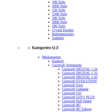
100 Teile
1000 Teile
150 Teile
1500 Teile
200 Teile
2000 Teile
500 Teile
Crystal Puzzles
Rahmenpuzzles
Zubehör
Kategorien Q-Z
Markenseiten
bruder®
Carrera® Sortimente
Carrera® DIGITAL 1:24
Carrera® DIGITAL 1:32
Carrera® DIGITAL 1:43
Carrera® EVOLUTION
Carrera® First
Carrera® Gebäude
Carrera® GO
Carrera® GO!!! PLUS
Carrera® Pull Speed
Carrera® RC
Carrera® RC Fahren