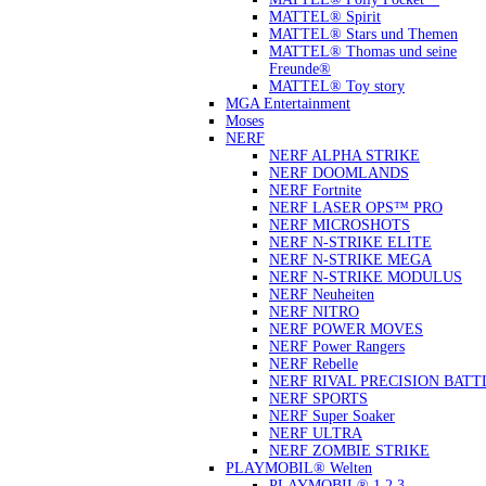
MATTEL® Spirit
MATTEL® Stars und Themen
MATTEL® Thomas und seine
Freunde®
MATTEL® Toy story
MGA Entertainment
Moses
NERF
NERF ALPHA STRIKE
NERF DOOMLANDS
NERF Fortnite
NERF LASER OPS™ PRO
NERF MICROSHOTS
NERF N-STRIKE ELITE
NERF N-STRIKE MEGA
NERF N-STRIKE MODULUS
NERF Neuheiten
NERF NITRO
NERF POWER MOVES
NERF Power Rangers
NERF Rebelle
NERF RIVAL PRECISION BATT
NERF SPORTS
NERF Super Soaker
NERF ULTRA
NERF ZOMBIE STRIKE
PLAYMOBIL® Welten
PLAYMOBIL® 1.2.3.