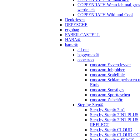
COPPENRATH Wenn ich mal gross
werde ich
COPPENRATH Wild und Cool
Denkriesen
DEPESCHE
ergobag
FABER-CASTELL
HABA®
hama®
all out
baggymax®
coocazoo
coocazoo Evverclevver
coocazoo Jobjobber
coocazoo ScaleRale
coocazoo Schlamperboxen 
Etuis
coocazoo Sonstiges
coocazoo Sporttaschen
coocazoo Zubehör
Step by Step®
Step by Step® 2in1
Step by Step® 2IN1 PLUS
Step by Step® 2IN1 PLUS
REFLECT
Step by Step® CLOUD
Step by Step® CLOUD O
Step by Step® e-SPACE