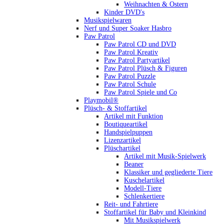
Weihnachten & Ostern
Kinder DVD's
Musikspielwaren
Nerf und Super Soaker Hasbro
Paw Patrol
Paw Patrol CD und DVD
Paw Patrol Kreativ
Paw Patrol Partyartikel
Paw Patrol Plüsch & Figuren
Paw Patrol Puzzle
Paw Patrol Schule
Paw Patrol Spiele und Co
Playmobil®
Plüsch- & Stoffartikel
Artikel mit Funktion
Boutiqueartikel
Handspielpuppen
Lizenzartikel
Plüschartikel
Artikel mit Musik-Spielwerk
Beaner
Klassiker und gegliederte Tiere
Kuschelartikel
Modell-Tiere
Schlenkertiere
Reit- und Fahrtiere
Stoffartikel für Baby und Kleinkind
Mit Musikspielwerk