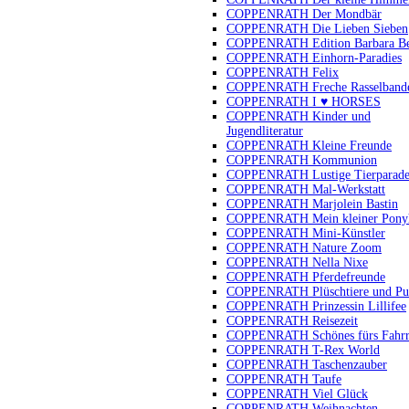
COPPENRATH Der Mondbär
COPPENRATH Die Lieben Sieben
COPPENRATH Edition Barbara B
COPPENRATH Einhorn-Paradies
COPPENRATH Felix
COPPENRATH Freche Rasselband
COPPENRATH I ♥ HORSES
COPPENRATH Kinder und
Jugendliteratur
COPPENRATH Kleine Freunde
COPPENRATH Kommunion
COPPENRATH Lustige Tierparad
COPPENRATH Mal-Werkstatt
COPPENRATH Marjolein Bastin
COPPENRATH Mein kleiner Pony
COPPENRATH Mini-Künstler
COPPENRATH Nature Zoom
COPPENRATH Nella Nixe
COPPENRATH Pferdefreunde
COPPENRATH Plüschtiere und Pu
COPPENRATH Prinzessin Lillifee
COPPENRATH Reisezeit
COPPENRATH Schönes fürs Fahr
COPPENRATH T-Rex World
COPPENRATH Taschenzauber
COPPENRATH Taufe
COPPENRATH Viel Glück
COPPENRATH Weihnachten