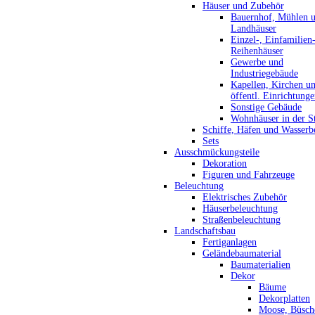
Häuser und Zubehör
Bauernhof, Mühlen 
Landhäuser
Einzel-, Einfamilien
Reihenhäuser
Gewerbe und
Industriegebäude
Kapellen, Kirchen u
öffentl. Einrichtung
Sonstige Gebäude
Wohnhäuser in der S
Schiffe, Häfen und Wasserb
Sets
Ausschmückungsteile
Dekoration
Figuren und Fahrzeuge
Beleuchtung
Elektrisches Zubehör
Häuserbeleuchtung
Straßenbeleuchtung
Landschaftsbau
Fertiganlagen
Geländebaumaterial
Baumaterialien
Dekor
Bäume
Dekorplatten
Moose, Büsch