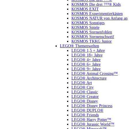
KOSMOS Die drei ???® Kids
KOSMOS EXIT
KOSMOS Experimentierkästen
KOSMOS NATUR von Anfang an
KOSMOS Sonstiges
KOSMOS Spiele
KOSMOS Sternenfohlen
KOSMOS Sternenschweif
KOSMOS TKKG Junior
LEGO® Themenwelten
LEGO® 1,5 + Jahre
LEGO® 18+ Jahre
LEGO® 4+ Jahre
LEGO® 6+ Jahre
LEGO® 9+ Jahre
LEGO® Animal Crossing™
LEGO® Architecture
LEGO® Art
LEGO® City
LEGO® Classic
LEGO® Creator
LEGO® Disney
LEGO® Disney Princess
LEGO® DUPLO®
LEGO® Friends
LEGO® Harry Potter™
LEGO® Jurassic World™
LEGO® Minecraft™