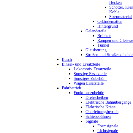
Hecken
Schotter, Kie
Kohle
Streumaterial
Geländematten
Hintergrund
Geländeteile
Brücken
Rampen und Gleiswe
Tunnel
Gleisbettung
Straßen und Straßenzubehör
Busch
Einzel- und Ersatzteile
Lokomotiv Ersatzteile
Sonstige Ersatzteile
Sonstiges Zubehör_
Wagen Ersatzteile
Fahrbetrieb
Funktionszubehör
Drehscheiben
Elektrische Bahnübergänge
Elektrische Kräne
Oberleitungsbetrieb
Schiebebühnen
Signale
Formsignale
Lichtsignale