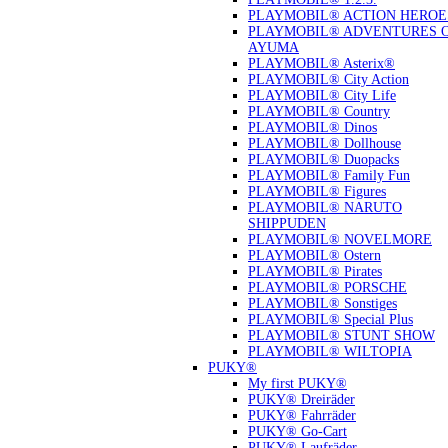
PLAYMOBIL® ACTION HEROE
PLAYMOBIL® ADVENTURES 
AYUMA
PLAYMOBIL® Asterix®
PLAYMOBIL® City Action
PLAYMOBIL® City Life
PLAYMOBIL® Country
PLAYMOBIL® Dinos
PLAYMOBIL® Dollhouse
PLAYMOBIL® Duopacks
PLAYMOBIL® Family Fun
PLAYMOBIL® Figures
PLAYMOBIL® NARUTO
SHIPPUDEN
PLAYMOBIL® NOVELMORE
PLAYMOBIL® Ostern
PLAYMOBIL® Pirates
PLAYMOBIL® PORSCHE
PLAYMOBIL® Sonstiges
PLAYMOBIL® Special Plus
PLAYMOBIL® STUNT SHOW
PLAYMOBIL® WILTOPIA
PUKY®
My first PUKY®
PUKY® Dreiräder
PUKY® Fahrräder
PUKY® Go-Cart
PUKY® Laufräder