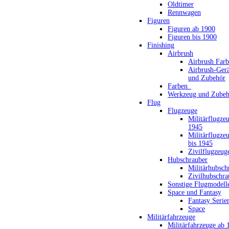
Oldtimer
Rennwagen
Figuren
Figuren ab 1900
Figuren bis 1900
Finishing
Airbrush
Airbrush Far
Airbrush-Gerä
und Zubehör
Farben_
Werkzeug und Zubeh
Flug
Flugzeuge
Militärflugze
1945
Militärflugze
bis 1945
Zivilflugzeug
Hubschrauber
Militärhubsch
Zivilhubschra
Sonstige Flugmodell
Space und Fantasy
Fantasy Serie
Space
Militärfahrzeuge
Militärfahrzeuge ab 