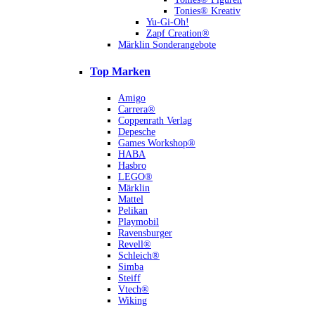
Tonies® Kreativ
Yu-Gi-Oh!
Zapf Creation®
Märklin Sonderangebote
Top Marken
Amigo
Carrera®
Coppenrath Verlag
Depesche
Games Workshop®
HABA
Hasbro
LEGO®
Märklin
Mattel
Pelikan
Playmobil
Ravensburger
Revell®
Schleich®
Simba
Steiff
Vtech®
Wiking