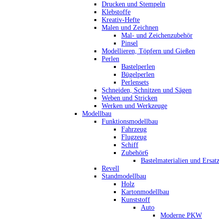
Drucken und Stempeln
Klebstoffe
Kreativ-Hefte
Malen und Zeichnen
Mal- und Zeichenzubehör
Pinsel
Modellieren, Töpfern und Gießen
Perlen
Bastelperlen
Bügelperlen
Perlensets
Schneiden, Schnitzen und Sägen
Weben und Stricken
Werken und Werkzeuge
Modellbau
Funktionsmodellbau
Fahrzeug
Flugzeug
Schiff
Zubehör6
Bastelmaterialien und Ersatz
Revell
Standmodellbau
Holz
Kartonmodellbau
Kunststoff
Auto
Moderne PKW