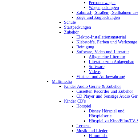
Personenwagen
Wagenpackungen
Zahnrad-, Straßen-, Seilbahnen us
Züge und Zugpackungen
Schule
Startpackungen
Zubehör
Elektro-Installationsmaterial
Klebstoffe, Farben und Werkzeuge
Reinigung
Software, Video und Literatur
Allgemeine Literatur
Literatur zum Anlagenbau
Software
Videos
Vitrinen und Aufbewahrung
Multimedia
Kinder Audio Geräte & Zubehör
Cassetten Recorder und Zubehör
CD Player und Sonstige Audio Ger
Kinder CD's
Hörspiel
Disney Hörspiel und
Hörspielserie
Hörspiel zu Kino/Film/TV-S
Lernen_
Musik und Lieder
Filmmusik