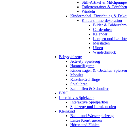
Still-Artikel & Milchpumpe
Toilettentrainer & Töpfchen
Windeln
Kindermöbel, Einrichtung & Dekor
Kinderzimmerdekoration
Bilder & Bilderrahm
Garderoben
Kalender
Lampen und Leucht
Messlatten
Uhren
Wandschmuck
Babyspielzeug
Activity Spielzeug
Hampelfiguren
Kinderwagen & -Bettchen Spielze
Mobiles
Rasseln/Greiflinge
Spieluhren
Zahnhilfen & Schnuller
BRIO
Interaktives Spielzeug
Interaktive Spielpartner
Spielzeug und Lernkonsolen
Kleinkind
Bade- und Wasserspielzeug
Erstes Konstruieren
Hören und Fühlen