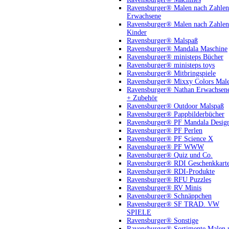
Ravensburger® Malen nach Zahlen
Erwachsene
Ravensburger® Malen nach Zahlen
Kinder
Ravensburger® Malspaß
Ravensburger® Mandala Maschine
Ravensburger® ministeps Bücher
Ravensburger® ministeps toys
Ravensburger® Mitbringspiele
Ravensburger® Mixxy Colors Mal
Ravensburger® Nathan Erwachsen
+ Zubehör
Ravensburger® Outdoor Malspaß
Ravensburger® Pappbilderbücher
Ravensburger® PF Mandala Desig
Ravensburger® PF Perlen
Ravensburger® PF Science X
Ravensburger® PF WWW
Ravensburger® Quiz und Co.
Ravensburger® RDI Geschenkkart
Ravensburger® RDI-Produkte
Ravensburger® RFU Puzzles
Ravensburger® RV Minis
Ravensburger® Schnäppchen
Ravensburger® SF TRAD. VW
SPIELE
Ravensburger® Sonstige
Ravensburger® Sortimente Malen 