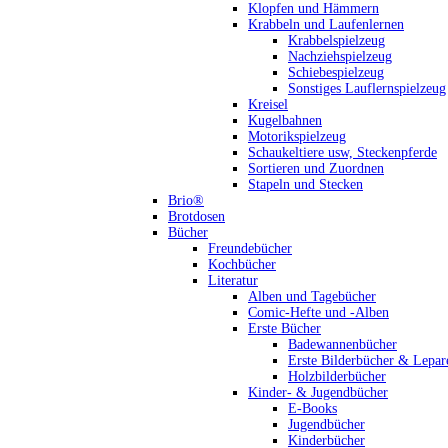
Klopfen und Hämmern
Krabbeln und Laufenlernen
Krabbelspielzeug
Nachziehspielzeug
Schiebespielzeug
Sonstiges Lauflernspielzeug
Kreisel
Kugelbahnen
Motorikspielzeug
Schaukeltiere usw, Steckenpferde
Sortieren und Zuordnen
Stapeln und Stecken
Brio®
Brotdosen
Bücher
Freundebücher
Kochbücher
Literatur
Alben und Tagebücher
Comic-Hefte und -Alben
Erste Bücher
Badewannenbücher
Erste Bilderbücher & Lepar
Holzbilderbücher
Kinder- & Jugendbücher
E-Books
Jugendbücher
Kinderbücher