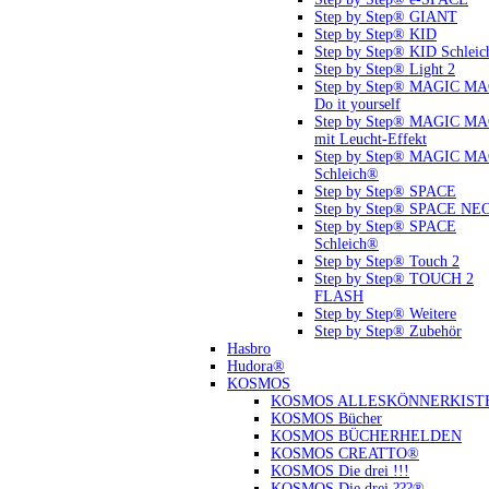
Step by Step® GIANT
Step by Step® KID
Step by Step® KID Schlei
Step by Step® Light 2
Step by Step® MAGIC M
Do it yourself
Step by Step® MAGIC M
mit Leucht-Effekt
Step by Step® MAGIC M
Schleich®
Step by Step® SPACE
Step by Step® SPACE NE
Step by Step® SPACE
Schleich®
Step by Step® Touch 2
Step by Step® TOUCH 2
FLASH
Step by Step® Weitere
Step by Step® Zubehör
Hasbro
Hudora®
KOSMOS
KOSMOS ALLESKÖNNERKIST
KOSMOS Bücher
KOSMOS BÜCHERHELDEN
KOSMOS CREATTO®
KOSMOS Die drei !!!
KOSMOS Die drei ???®