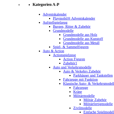
Kategorien A-P
Adventskalender
Playmobil® Adventskalender
Aufstellspielzeug
Burgen, Ritter & Zubehör
Grundmodelle
Grundmodelle aus Holz
Grundmodelle aus Kunstoff
Grundmodelle aus Metall
Spiel- & Sammelfiguren
Auto & Action
Actionspielzeug
Action Figuren
Zubehör1
Auto und Verkehrsmodelle
Auto & Verkehrs Zubehör
Parkhäuser und Tankstellen
Fahrzeuge mit Funktion
Klassische Auto- & Verkehrsmodel
Fahrzeuge
Kräne
Militärmodelle
Militär Zubehör
Militärfertigmodelle
Zivilmodelle
Einfache Spielmodel