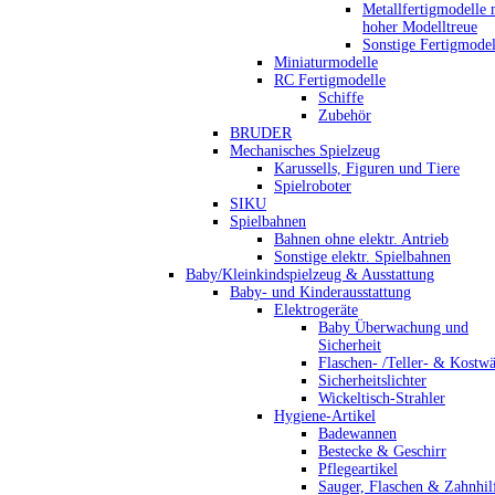
Metallfertigmodelle 
hoher Modelltreue
Sonstige Fertigmodel
Miniaturmodelle
RC Fertigmodelle
Schiffe
Zubehör
BRUDER
Mechanisches Spielzeug
Karussells, Figuren und Tiere
Spielroboter
SIKU
Spielbahnen
Bahnen ohne elektr. Antrieb
Sonstige elektr. Spielbahnen
Baby/Kleinkindspielzeug & Ausstattung
Baby- und Kinderausstattung
Elektrogeräte
Baby Überwachung und
Sicherheit
Flaschen- /Teller- & Kostw
Sicherheitslichter
Wickeltisch-Strahler
Hygiene-Artikel
Badewannen
Bestecke & Geschirr
Pflegeartikel
Sauger, Flaschen & Zahnhil