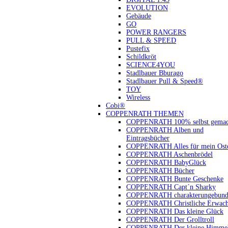
EVOLUTION
Gebäude
GO
POWER RANGERS
PULL & SPEED
Pustefix
Schildkröt
SCIENCE4YOU
Stadlbauer Bburago
Stadlbauer Pull & Speed®
TOY
Wireless
Cobi®
COPPENRATH THEMEN
COPPENRATH 100% selbst gemac
COPPENRATH Alben und
Eintragsbücher
COPPENRATH Alles für mein Oste
COPPENRATH Aschenbrödel
COPPENRATH BabyGlück
COPPENRATH Bücher
COPPENRATH Bunte Geschenke
COPPENRATH Capt´n Sharky
COPPENRATH charakterungebund
COPPENRATH Christliche Erwach
COPPENRATH Das kleine Glück
COPPENRATH Der Grolltroll
COPPENRATH Der kleine Himmel