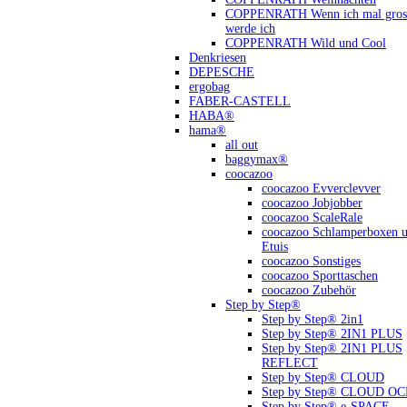
COPPENRATH Wenn ich mal gross
werde ich
COPPENRATH Wild und Cool
Denkriesen
DEPESCHE
ergobag
FABER-CASTELL
HABA®
hama®
all out
baggymax®
coocazoo
coocazoo Evverclevver
coocazoo Jobjobber
coocazoo ScaleRale
coocazoo Schlamperboxen 
Etuis
coocazoo Sonstiges
coocazoo Sporttaschen
coocazoo Zubehör
Step by Step®
Step by Step® 2in1
Step by Step® 2IN1 PLUS
Step by Step® 2IN1 PLUS
REFLECT
Step by Step® CLOUD
Step by Step® CLOUD O
Step by Step® e-SPACE