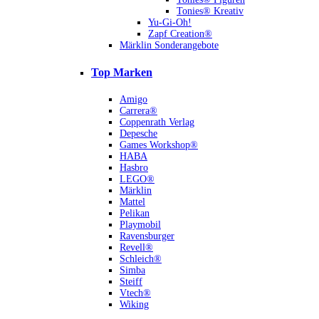
Tonies® Kreativ
Yu-Gi-Oh!
Zapf Creation®
Märklin Sonderangebote
Top Marken
Amigo
Carrera®
Coppenrath Verlag
Depesche
Games Workshop®
HABA
Hasbro
LEGO®
Märklin
Mattel
Pelikan
Playmobil
Ravensburger
Revell®
Schleich®
Simba
Steiff
Vtech®
Wiking