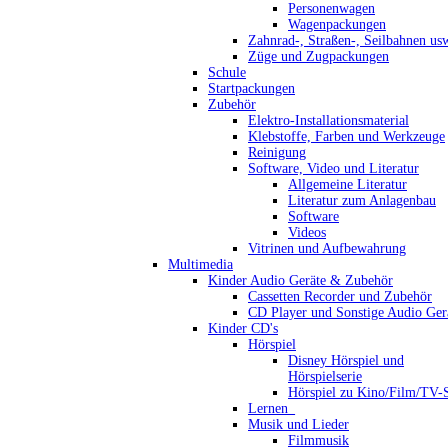
Personenwagen
Wagenpackungen
Zahnrad-, Straßen-, Seilbahnen us
Züge und Zugpackungen
Schule
Startpackungen
Zubehör
Elektro-Installationsmaterial
Klebstoffe, Farben und Werkzeuge
Reinigung
Software, Video und Literatur
Allgemeine Literatur
Literatur zum Anlagenbau
Software
Videos
Vitrinen und Aufbewahrung
Multimedia
Kinder Audio Geräte & Zubehör
Cassetten Recorder und Zubehör
CD Player und Sonstige Audio Ger
Kinder CD's
Hörspiel
Disney Hörspiel und
Hörspielserie
Hörspiel zu Kino/Film/TV-S
Lernen_
Musik und Lieder
Filmmusik