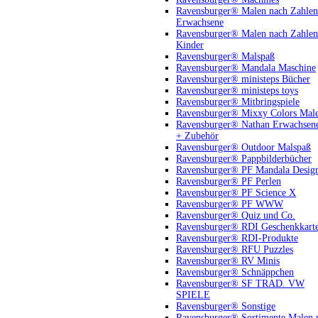
Ravensburger® Malen nach Zahlen
Erwachsene
Ravensburger® Malen nach Zahlen
Kinder
Ravensburger® Malspaß
Ravensburger® Mandala Maschine
Ravensburger® ministeps Bücher
Ravensburger® ministeps toys
Ravensburger® Mitbringspiele
Ravensburger® Mixxy Colors Mal
Ravensburger® Nathan Erwachsen
+ Zubehör
Ravensburger® Outdoor Malspaß
Ravensburger® Pappbilderbücher
Ravensburger® PF Mandala Desig
Ravensburger® PF Perlen
Ravensburger® PF Science X
Ravensburger® PF WWW
Ravensburger® Quiz und Co.
Ravensburger® RDI Geschenkkart
Ravensburger® RDI-Produkte
Ravensburger® RFU Puzzles
Ravensburger® RV Minis
Ravensburger® Schnäppchen
Ravensburger® SF TRAD. VW
SPIELE
Ravensburger® Sonstige
Ravensburger® Sortimente Malen 