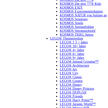
KOSMOS Die drei ???® Kids
KOSMOS EXIT
KOSMOS Experimentierkästen
KOSMOS NATUR von Anfang an
KOSMOS Sonstiges
KOSMOS Spiele
KOSMOS Sternenfohlen
KOSMOS Sternenschweif
KOSMOS TKKG Junior
LEGO® Themenwelten
LEGO® 1,5 + Jahre
LEGO® 18+ Jahre
LEGO® 4+ Jahre
LEGO® 6+ Jahre
LEGO® 9+ Jahre
LEGO® Animal Crossing™
LEGO® Architecture
LEGO® Art
LEGO® City
LEGO® Classic
LEGO® Creator
LEGO® Disney
LEGO® Disney Princess
LEGO® DUPLO®
LEGO® Friends
LEGO® Harry Potter™
LEGO® Jurassic World™
LEGO® Minecraft™