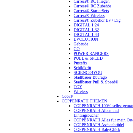
Carrera® RC Fliegen
Carrera® RC Zubehör
Carrera® StarterSets
Carrera® Wireless
Carrera® Zubehör Ev / Dig
DIGITAL 1:24
DIGITAL 1:32
DIGITAL 1:43
EVOLUTION
Gebäude
GO
POWER RANGERS
PULL & SPEED
Pustefix
Schildkröt
SCIENCE4YOU
Stadlbauer Bburago
Stadlbauer Pull & Speed®
TOY
Wireless
Cobi®
COPPENRATH THEMEN
COPPENRATH 100% selbst gemac
COPPENRATH Alben und
Eintragsbücher
COPPENRATH Alles für mein Oste
COPPENRATH Aschenbrödel
COPPENRATH BabyGlück