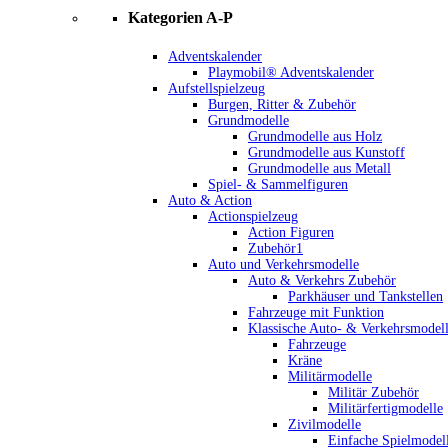
Kategorien A-P
Adventskalender
Playmobil® Adventskalender
Aufstellspielzeug
Burgen, Ritter & Zubehör
Grundmodelle
Grundmodelle aus Holz
Grundmodelle aus Kunstoff
Grundmodelle aus Metall
Spiel- & Sammelfiguren
Auto & Action
Actionspielzeug
Action Figuren
Zubehör1
Auto und Verkehrsmodelle
Auto & Verkehrs Zubehör
Parkhäuser und Tankstellen
Fahrzeuge mit Funktion
Klassische Auto- & Verkehrsmodel
Fahrzeuge
Kräne
Militärmodelle
Militär Zubehör
Militärfertigmodelle
Zivilmodelle
Einfache Spielmodel