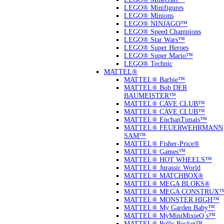
LEGO® Minifigures
LEGO® Minions
LEGO® NINJAGO™
LEGO® Speed Champions
LEGO® Star Wars™
LEGO® Super Heroes
LEGO® Super Mario™
LEGO® Technic
MATTEL®
MATTEL® Barbie™
MATTEL® Bob DER
BAUMEISTER™
MATTEL® CAVE CLUB™
MATTEL® CAVE CLUB™
MATTEL® EnchanTimals™
MATTEL® FEUERWEHRMANN
SAM™
MATTEL® Fisher-Price®
MATTEL® Games™
MATTEL® HOT WHEELS™
MATTEL® Jurassic World
MATTEL® MATCHBOX®
MATTEL® MEGA BLOKS®
MATTEL® MEGA CONSTRUX
MATTEL® MONSTER HIGH™
MATTEL® My Garden Baby™
MATTEL® MyMiniMixieQ ́s™
MATTEL® Polly Pocket™