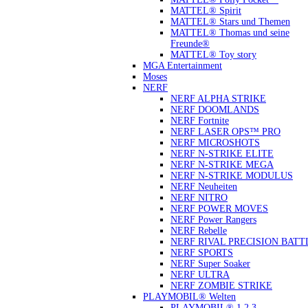
MATTEL® Spirit
MATTEL® Stars und Themen
MATTEL® Thomas und seine
Freunde®
MATTEL® Toy story
MGA Entertainment
Moses
NERF
NERF ALPHA STRIKE
NERF DOOMLANDS
NERF Fortnite
NERF LASER OPS™ PRO
NERF MICROSHOTS
NERF N-STRIKE ELITE
NERF N-STRIKE MEGA
NERF N-STRIKE MODULUS
NERF Neuheiten
NERF NITRO
NERF POWER MOVES
NERF Power Rangers
NERF Rebelle
NERF RIVAL PRECISION BATT
NERF SPORTS
NERF Super Soaker
NERF ULTRA
NERF ZOMBIE STRIKE
PLAYMOBIL® Welten
PLAYMOBIL® 1.2.3.