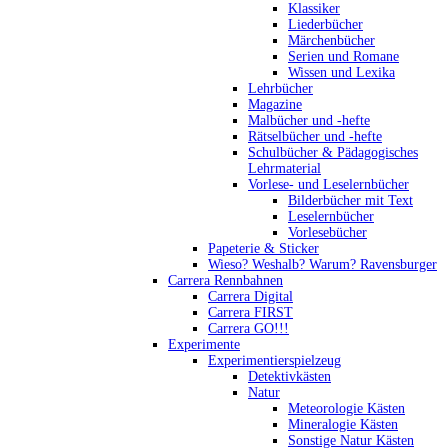
Klassiker
Liederbücher
Märchenbücher
Serien und Romane
Wissen und Lexika
Lehrbücher
Magazine
Malbücher und -hefte
Rätselbücher und -hefte
Schulbücher & Pädagogisches
Lehrmaterial
Vorlese- und Leselernbücher
Bilderbücher mit Text
Leselernbücher
Vorlesebücher
Papeterie & Sticker
Wieso? Weshalb? Warum? Ravensburger
Carrera Rennbahnen
Carrera Digital
Carrera FIRST
Carrera GO!!!
Experimente
Experimentierspielzeug
Detektivkästen
Natur
Meteorologie Kästen
Mineralogie Kästen
Sonstige Natur Kästen