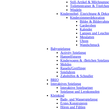
Still-Artikel & Milchpumpe
Toilettentrainer & Töpfchen
Windeln
Kindermöbel, Einrichtung & Dekor
Kinderzimmerdekoration
Bilder & Bilderrahm
Garderoben
Kalender
Lampen und Leucht
Messlatten
Uhren
Wandschmuck
Babyspielzeug
Activity Spielzeug
Hampelfiguren
Kinderwagen & -Bettchen Spielze
Mobiles
Rasseln/Greiflinge
Spieluhren
Zahnhilfen & Schnuller
BRIO
Interaktives Spielzeug
Interaktive Spielpartner
Spielzeug und Lernkonsolen
Kleinkind
Bade- und Wasserspielzeug
Erstes Konstruieren
Hören und Fühlen