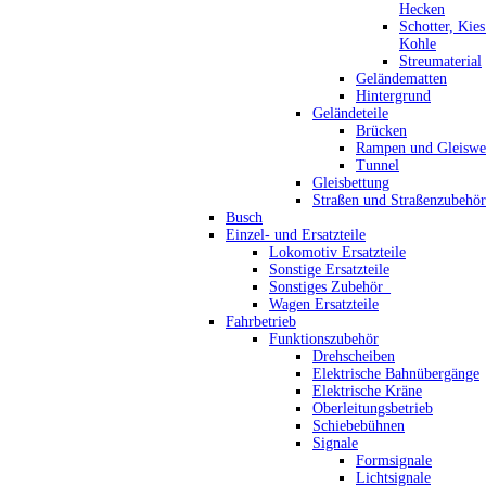
Hecken
Schotter, Kie
Kohle
Streumaterial
Geländematten
Hintergrund
Geländeteile
Brücken
Rampen und Gleiswe
Tunnel
Gleisbettung
Straßen und Straßenzubehör
Busch
Einzel- und Ersatzteile
Lokomotiv Ersatzteile
Sonstige Ersatzteile
Sonstiges Zubehör_
Wagen Ersatzteile
Fahrbetrieb
Funktionszubehör
Drehscheiben
Elektrische Bahnübergänge
Elektrische Kräne
Oberleitungsbetrieb
Schiebebühnen
Signale
Formsignale
Lichtsignale