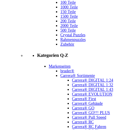
100 Teile
1000 Teile
150 Teile
1500 Teile
200 Teile
2000 Teile
500 Teile
Crystal Puzzles
Rahmenpuzzles
Zubehör
Kategorien Q-Z
Markenseiten
bruder®
Carrera® Sortimente
Carrera® DIGITAL 1:24
Carrera® DIGITAL 1:32
Carrera® DIGITAL 1:43
Carrera® EVOLUTION
Carrera® First
Carrera® Gebäude
Carrera® GO
Carrera® GO!!! PLUS
Carrera® Pull Speed
Carrera® RC
Carrera® RC Fahren