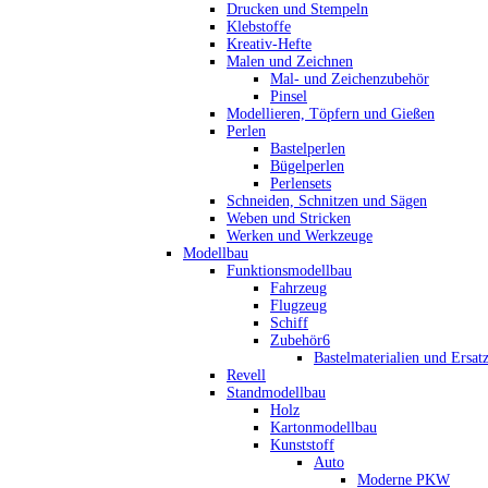
Drucken und Stempeln
Klebstoffe
Kreativ-Hefte
Malen und Zeichnen
Mal- und Zeichenzubehör
Pinsel
Modellieren, Töpfern und Gießen
Perlen
Bastelperlen
Bügelperlen
Perlensets
Schneiden, Schnitzen und Sägen
Weben und Stricken
Werken und Werkzeuge
Modellbau
Funktionsmodellbau
Fahrzeug
Flugzeug
Schiff
Zubehör6
Bastelmaterialien und Ersatz
Revell
Standmodellbau
Holz
Kartonmodellbau
Kunststoff
Auto
Moderne PKW