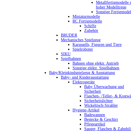
Metallfertigmodelle 
hoher Modelltreue
Sonstige Fertigmodel
Miniaturmodelle
RC Fertigmodelle
Schiffe
Zubehör
BRUDER
Mechanisches Spielzeug
Karussells, Figuren und Tiere
Spielroboter
SIKU
Spielbahnen
Bahnen ohne elektr. Antrieb
Sonstige elektr. Spielbahnen
Baby/Kleinkindspielzeug & Ausstattung
Baby- und Kinderausstattung
Elektrogeräte
Baby Überwachung und
Sicherheit
Flaschen- /Teller- & Kostw
Sicherheitslichter
Wickeltisch-Strahler
Hygiene-Artikel
Badewannen
Bestecke & Geschirr
Pflegeartikel
Sauger, Flaschen & Zahnhil