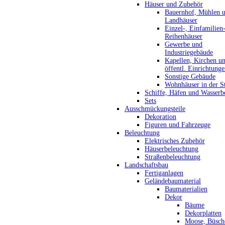
Häuser und Zubehör
Bauernhof, Mühlen 
Landhäuser
Einzel-, Einfamilien
Reihenhäuser
Gewerbe und
Industriegebäude
Kapellen, Kirchen u
öffentl. Einrichtung
Sonstige Gebäude
Wohnhäuser in der S
Schiffe, Häfen und Wasserb
Sets
Ausschmückungsteile
Dekoration
Figuren und Fahrzeuge
Beleuchtung
Elektrisches Zubehör
Häuserbeleuchtung
Straßenbeleuchtung
Landschaftsbau
Fertiganlagen
Geländebaumaterial
Baumaterialien
Dekor
Bäume
Dekorplatten
Moose, Büsch