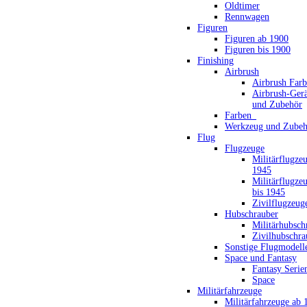
Oldtimer
Rennwagen
Figuren
Figuren ab 1900
Figuren bis 1900
Finishing
Airbrush
Airbrush Far
Airbrush-Gerä
und Zubehör
Farben_
Werkzeug und Zubeh
Flug
Flugzeuge
Militärflugze
1945
Militärflugze
bis 1945
Zivilflugzeug
Hubschrauber
Militärhubsch
Zivilhubschra
Sonstige Flugmodell
Space und Fantasy
Fantasy Serie
Space
Militärfahrzeuge
Militärfahrzeuge ab 