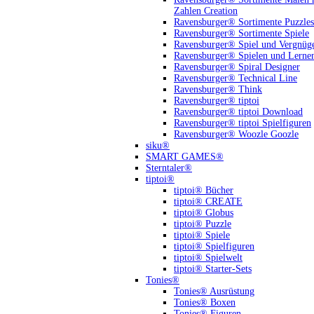
Zahlen Creation
Ravensburger® Sortimente Puzzles
Ravensburger® Sortimente Spiele
Ravensburger® Spiel und Vergnüg
Ravensburger® Spielen und Lerne
Ravensburger® Spiral Designer
Ravensburger® Technical Line
Ravensburger® Think
Ravensburger® tiptoi
Ravensburger® tiptoi Download
Ravensburger® tiptoi Spielfiguren
Ravensburger® Woozle Goozle
siku®
SMART GAMES®
Sterntaler®
tiptoi®
tiptoi® Bücher
tiptoi® CREATE
tiptoi® Globus
tiptoi® Puzzle
tiptoi® Spiele
tiptoi® Spielfiguren
tiptoi® Spielwelt
tiptoi® Starter-Sets
Tonies®
Tonies® Ausrüstung
Tonies® Boxen
Tonies® Figuren