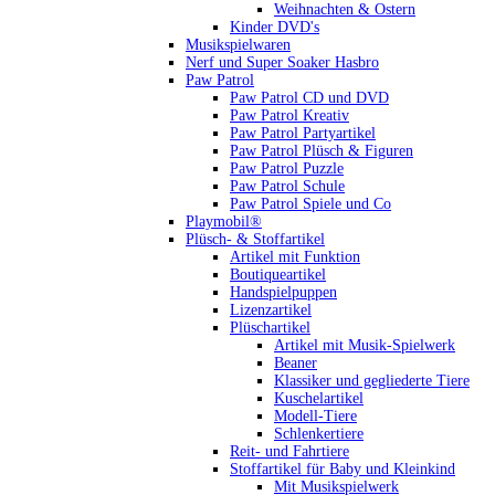
Weihnachten & Ostern
Kinder DVD's
Musikspielwaren
Nerf und Super Soaker Hasbro
Paw Patrol
Paw Patrol CD und DVD
Paw Patrol Kreativ
Paw Patrol Partyartikel
Paw Patrol Plüsch & Figuren
Paw Patrol Puzzle
Paw Patrol Schule
Paw Patrol Spiele und Co
Playmobil®
Plüsch- & Stoffartikel
Artikel mit Funktion
Boutiqueartikel
Handspielpuppen
Lizenzartikel
Plüschartikel
Artikel mit Musik-Spielwerk
Beaner
Klassiker und gegliederte Tiere
Kuschelartikel
Modell-Tiere
Schlenkertiere
Reit- und Fahrtiere
Stoffartikel für Baby und Kleinkind
Mit Musikspielwerk