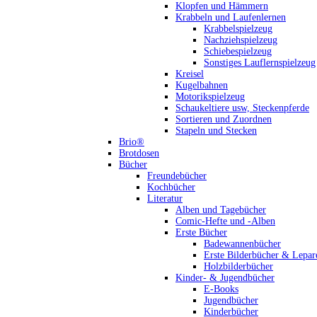
Klopfen und Hämmern
Krabbeln und Laufenlernen
Krabbelspielzeug
Nachziehspielzeug
Schiebespielzeug
Sonstiges Lauflernspielzeug
Kreisel
Kugelbahnen
Motorikspielzeug
Schaukeltiere usw, Steckenpferde
Sortieren und Zuordnen
Stapeln und Stecken
Brio®
Brotdosen
Bücher
Freundebücher
Kochbücher
Literatur
Alben und Tagebücher
Comic-Hefte und -Alben
Erste Bücher
Badewannenbücher
Erste Bilderbücher & Lepar
Holzbilderbücher
Kinder- & Jugendbücher
E-Books
Jugendbücher
Kinderbücher