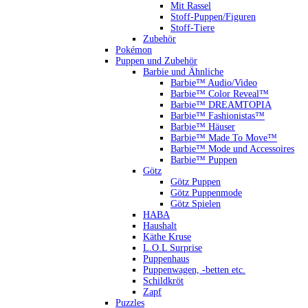
Mit Rassel
Stoff-Puppen/Figuren
Stoff-Tiere
Zubehör
Pokémon
Puppen und Zubehör
Barbie und Ähnliche
Barbie™ Audio/Video
Barbie™ Color Reveal™
Barbie™ DREAMTOPIA
Barbie™ Fashionistas™
Barbie™ Häuser
Barbie™ Made To Move™
Barbie™ Mode und Accessoires
Barbie™ Puppen
Götz
Götz Puppen
Götz Puppenmode
Götz Spielen
HABA
Haushalt
Käthe Kruse
L.O.L Surprise
Puppenhaus
Puppenwagen, -betten etc.
Schildkröt
Zapf
Puzzles