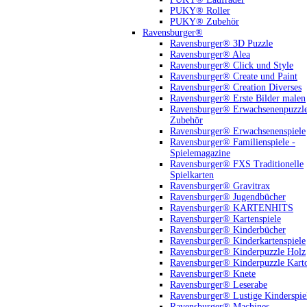
PUKY® Roller
PUKY® Zubehör
Ravensburger®
Ravensburger® 3D Puzzle
Ravensburger® Alea
Ravensburger® Click und Style
Ravensburger® Create und Paint
Ravensburger® Creation Diverses
Ravensburger® Erste Bilder malen
Ravensburger® Erwachsenenpuzzl
Zubehör
Ravensburger® Erwachsenenspiele
Ravensburger® Familienspiele -
Spielemagazine
Ravensburger® FXS Traditionelle
Spielkarten
Ravensburger® Gravitrax
Ravensburger® Jugendbücher
Ravensburger® KARTENHITS
Ravensburger® Kartenspiele
Ravensburger® Kinderbücher
Ravensburger® Kinderkartenspiele
Ravensburger® Kinderpuzzle Holz
Ravensburger® Kinderpuzzle Kart
Ravensburger® Knete
Ravensburger® Leserabe
Ravensburger® Lustige Kinderspie
Ravensburger® Machines