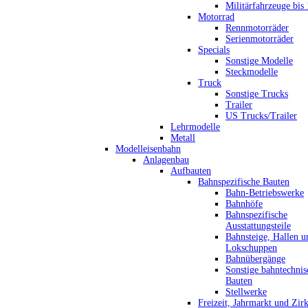
Militärfahrzeuge bis
Motorrad
Rennmotorräder
Serienmotorräder
Specials
Sonstige Modelle
Steckmodelle
Truck
Sonstige Trucks
Trailer
US Trucks/Trailer
Lehrmodelle
Metall
Modelleisenbahn
Anlagenbau
Aufbauten
Bahnspezifische Bauten
Bahn-Betriebswerke
Bahnhöfe
Bahnspezifische
Ausstattungsteile
Bahnsteige, Hallen u
Lokschuppen
Bahnübergänge
Sonstige bahntechnis
Bauten
Stellwerke
Freizeit, Jahrmarkt und Zir