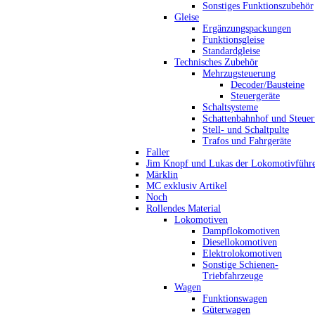
Sonstiges Funktionszubehör
Gleise
Ergänzungspackungen
Funktionsgleise
Standardgleise
Technisches Zubehör
Mehrzugsteuerung
Decoder/Bausteine
Steuergeräte
Schaltsysteme
Schattenbahnhof und Steue
Stell- und Schaltpulte
Trafos und Fahrgeräte
Faller
Jim Knopf und Lukas der Lokomotivführ
Märklin
MC exklusiv Artikel
Noch
Rollendes Material
Lokomotiven
Dampflokomotiven
Diesellokomotiven
Elektrolokomotiven
Sonstige Schienen-
Triebfahrzeuge
Wagen
Funktionswagen
Güterwagen