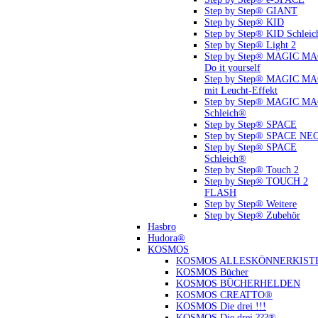
Step by Step® GIANT
Step by Step® KID
Step by Step® KID Schlei
Step by Step® Light 2
Step by Step® MAGIC M
Do it yourself
Step by Step® MAGIC M
mit Leucht-Effekt
Step by Step® MAGIC M
Schleich®
Step by Step® SPACE
Step by Step® SPACE NE
Step by Step® SPACE
Schleich®
Step by Step® Touch 2
Step by Step® TOUCH 2
FLASH
Step by Step® Weitere
Step by Step® Zubehör
Hasbro
Hudora®
KOSMOS
KOSMOS ALLESKÖNNERKIST
KOSMOS Bücher
KOSMOS BÜCHERHELDEN
KOSMOS CREATTO®
KOSMOS Die drei !!!
KOSMOS Die drei ???®