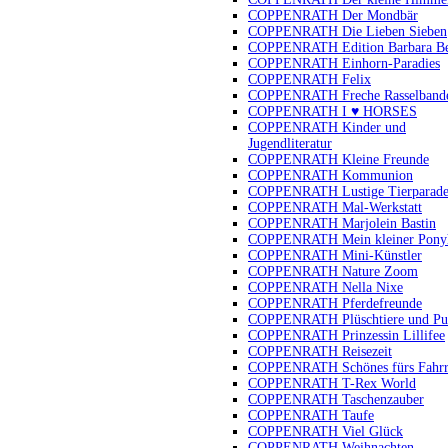
COPPENRATH Der Mondbär
COPPENRATH Die Lieben Sieben
COPPENRATH Edition Barbara B
COPPENRATH Einhorn-Paradies
COPPENRATH Felix
COPPENRATH Freche Rasselband
COPPENRATH I ♥ HORSES
COPPENRATH Kinder und
Jugendliteratur
COPPENRATH Kleine Freunde
COPPENRATH Kommunion
COPPENRATH Lustige Tierparad
COPPENRATH Mal-Werkstatt
COPPENRATH Marjolein Bastin
COPPENRATH Mein kleiner Pony
COPPENRATH Mini-Künstler
COPPENRATH Nature Zoom
COPPENRATH Nella Nixe
COPPENRATH Pferdefreunde
COPPENRATH Plüschtiere und Pu
COPPENRATH Prinzessin Lillifee
COPPENRATH Reisezeit
COPPENRATH Schönes fürs Fahr
COPPENRATH T-Rex World
COPPENRATH Taschenzauber
COPPENRATH Taufe
COPPENRATH Viel Glück
COPPENRATH Weihnachten