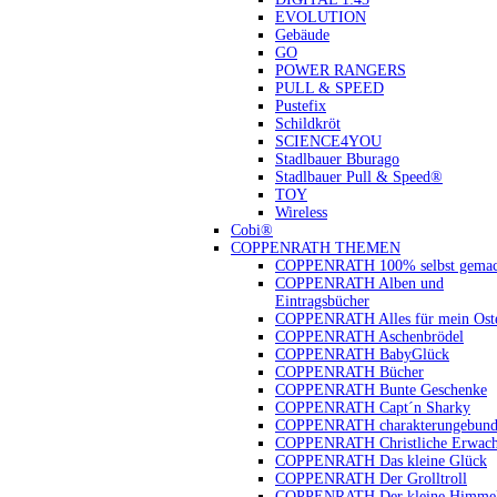
EVOLUTION
Gebäude
GO
POWER RANGERS
PULL & SPEED
Pustefix
Schildkröt
SCIENCE4YOU
Stadlbauer Bburago
Stadlbauer Pull & Speed®
TOY
Wireless
Cobi®
COPPENRATH THEMEN
COPPENRATH 100% selbst gemac
COPPENRATH Alben und
Eintragsbücher
COPPENRATH Alles für mein Oste
COPPENRATH Aschenbrödel
COPPENRATH BabyGlück
COPPENRATH Bücher
COPPENRATH Bunte Geschenke
COPPENRATH Capt´n Sharky
COPPENRATH charakterungebund
COPPENRATH Christliche Erwach
COPPENRATH Das kleine Glück
COPPENRATH Der Grolltroll
COPPENRATH Der kleine Himmel