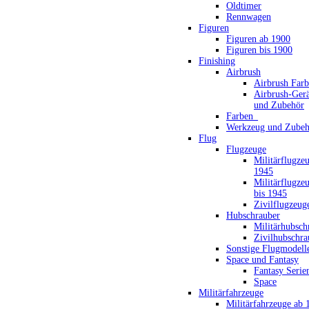
Oldtimer
Rennwagen
Figuren
Figuren ab 1900
Figuren bis 1900
Finishing
Airbrush
Airbrush Far
Airbrush-Gerä
und Zubehör
Farben_
Werkzeug und Zubeh
Flug
Flugzeuge
Militärflugze
1945
Militärflugze
bis 1945
Zivilflugzeug
Hubschrauber
Militärhubsch
Zivilhubschra
Sonstige Flugmodell
Space und Fantasy
Fantasy Serie
Space
Militärfahrzeuge
Militärfahrzeuge ab 