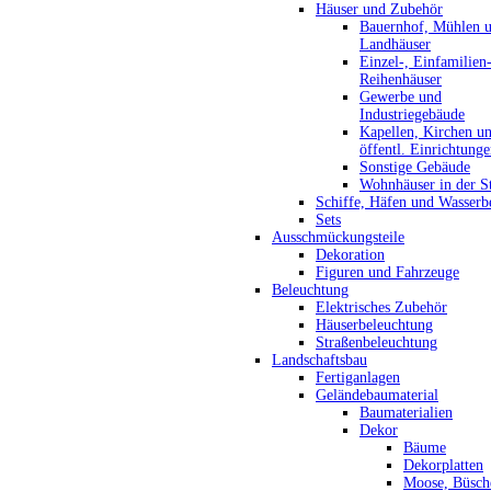
Häuser und Zubehör
Bauernhof, Mühlen 
Landhäuser
Einzel-, Einfamilien
Reihenhäuser
Gewerbe und
Industriegebäude
Kapellen, Kirchen u
öffentl. Einrichtung
Sonstige Gebäude
Wohnhäuser in der S
Schiffe, Häfen und Wasserb
Sets
Ausschmückungsteile
Dekoration
Figuren und Fahrzeuge
Beleuchtung
Elektrisches Zubehör
Häuserbeleuchtung
Straßenbeleuchtung
Landschaftsbau
Fertiganlagen
Geländebaumaterial
Baumaterialien
Dekor
Bäume
Dekorplatten
Moose, Büsch