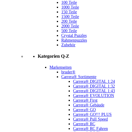
100 Teile
1000 Teile
150 Teile
1500 Teile
200 Teile
2000 Teile
500 Teile
Crystal Puzzles
Rahmenpuzzles
Zubehör
Kategorien Q-Z
Markenseiten
bruder®
Carrera® Sortimente
Carrera® DIGITAL 1:24
Carrera® DIGITAL 1:32
Carrera® DIGITAL 1:43
Carrera® EVOLUTION
Carrera® First
Carrera® Gebäude
Carrera® GO
Carrera® GO!!! PLUS
Carrera® Pull Speed
Carrera® RC
Carrera® RC Fahren