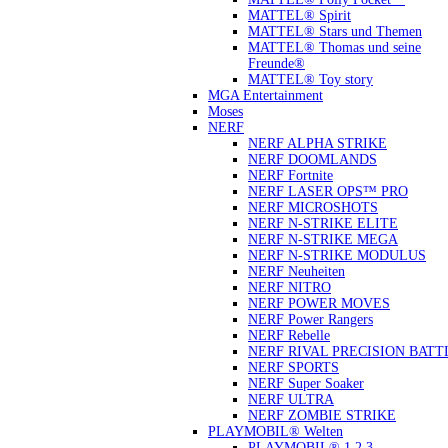
MATTEL® Spirit
MATTEL® Stars und Themen
MATTEL® Thomas und seine
Freunde®
MATTEL® Toy story
MGA Entertainment
Moses
NERF
NERF ALPHA STRIKE
NERF DOOMLANDS
NERF Fortnite
NERF LASER OPS™ PRO
NERF MICROSHOTS
NERF N-STRIKE ELITE
NERF N-STRIKE MEGA
NERF N-STRIKE MODULUS
NERF Neuheiten
NERF NITRO
NERF POWER MOVES
NERF Power Rangers
NERF Rebelle
NERF RIVAL PRECISION BATT
NERF SPORTS
NERF Super Soaker
NERF ULTRA
NERF ZOMBIE STRIKE
PLAYMOBIL® Welten
PLAYMOBIL® 1.2.3.