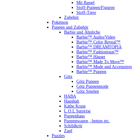
Mit Rassel
Stoff-Puppen/Figuren
Stoff-Tiere
Zubehör
Pokémon
Puppen und Zubehör
Barbie und Ähnliche
Barbie™ Audio/Video
Barbie™ Color Reveal™
Barbie™ DREAMTOPIA
Barbie™ Fashionistas™
Barbie™ Häuser
Barbie™ Made To Move™
Barbie™ Mode und Accessoires
Barbie™ Puppen
Götz
Götz Puppen
Götz Puppenmode
Götz Spielen
HABA
Haushalt
Käthe Kruse
L.O.L Surprise
Puppenhaus
Puppenwagen, -betten etc.
Schildkröt
Zapf
Puzzles