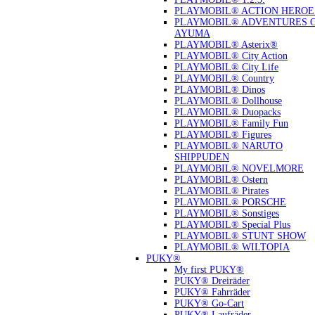
PLAYMOBIL® ACTION HEROE
PLAYMOBIL® ADVENTURES 
AYUMA
PLAYMOBIL® Asterix®
PLAYMOBIL® City Action
PLAYMOBIL® City Life
PLAYMOBIL® Country
PLAYMOBIL® Dinos
PLAYMOBIL® Dollhouse
PLAYMOBIL® Duopacks
PLAYMOBIL® Family Fun
PLAYMOBIL® Figures
PLAYMOBIL® NARUTO
SHIPPUDEN
PLAYMOBIL® NOVELMORE
PLAYMOBIL® Ostern
PLAYMOBIL® Pirates
PLAYMOBIL® PORSCHE
PLAYMOBIL® Sonstiges
PLAYMOBIL® Special Plus
PLAYMOBIL® STUNT SHOW
PLAYMOBIL® WILTOPIA
PUKY®
My first PUKY®
PUKY® Dreiräder
PUKY® Fahrräder
PUKY® Go-Cart
PUKY® Laufräder