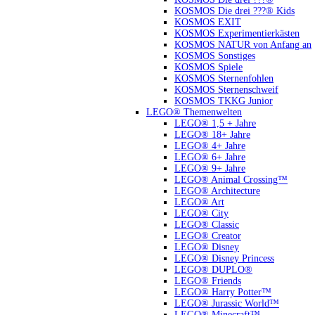
KOSMOS Die drei ???® Kids
KOSMOS EXIT
KOSMOS Experimentierkästen
KOSMOS NATUR von Anfang an
KOSMOS Sonstiges
KOSMOS Spiele
KOSMOS Sternenfohlen
KOSMOS Sternenschweif
KOSMOS TKKG Junior
LEGO® Themenwelten
LEGO® 1,5 + Jahre
LEGO® 18+ Jahre
LEGO® 4+ Jahre
LEGO® 6+ Jahre
LEGO® 9+ Jahre
LEGO® Animal Crossing™
LEGO® Architecture
LEGO® Art
LEGO® City
LEGO® Classic
LEGO® Creator
LEGO® Disney
LEGO® Disney Princess
LEGO® DUPLO®
LEGO® Friends
LEGO® Harry Potter™
LEGO® Jurassic World™
LEGO® Minecraft™