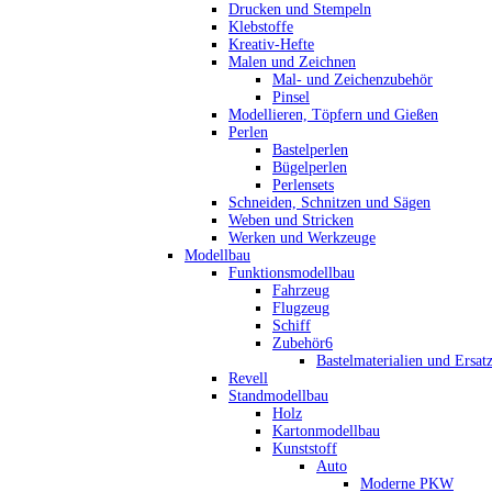
Drucken und Stempeln
Klebstoffe
Kreativ-Hefte
Malen und Zeichnen
Mal- und Zeichenzubehör
Pinsel
Modellieren, Töpfern und Gießen
Perlen
Bastelperlen
Bügelperlen
Perlensets
Schneiden, Schnitzen und Sägen
Weben und Stricken
Werken und Werkzeuge
Modellbau
Funktionsmodellbau
Fahrzeug
Flugzeug
Schiff
Zubehör6
Bastelmaterialien und Ersatz
Revell
Standmodellbau
Holz
Kartonmodellbau
Kunststoff
Auto
Moderne PKW