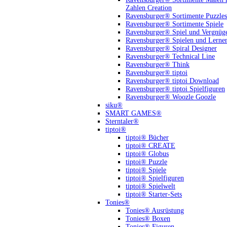
Zahlen Creation
Ravensburger® Sortimente Puzzles
Ravensburger® Sortimente Spiele
Ravensburger® Spiel und Vergnüg
Ravensburger® Spielen und Lerne
Ravensburger® Spiral Designer
Ravensburger® Technical Line
Ravensburger® Think
Ravensburger® tiptoi
Ravensburger® tiptoi Download
Ravensburger® tiptoi Spielfiguren
Ravensburger® Woozle Goozle
siku®
SMART GAMES®
Sterntaler®
tiptoi®
tiptoi® Bücher
tiptoi® CREATE
tiptoi® Globus
tiptoi® Puzzle
tiptoi® Spiele
tiptoi® Spielfiguren
tiptoi® Spielwelt
tiptoi® Starter-Sets
Tonies®
Tonies® Ausrüstung
Tonies® Boxen
Tonies® Figuren