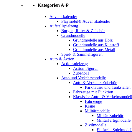
Kategorien A-P
Adventskalender
Playmobil® Adventskalender
Aufstellspielzeug
Burgen, Ritter & Zubehör
Grundmodelle
Grundmodelle aus Holz
Grundmodelle aus Kunstoff
Grundmodelle aus Metall
Spiel- & Sammelfiguren
Auto & Action
Actionspielzeug
Action Figuren
Zubehör1
Auto und Verkehrsmodelle
Auto & Verkehrs Zubehör
Parkhäuser und Tankstellen
Fahrzeuge mit Funktion
Klassische Auto- & Verkehrsmodel
Fahrzeuge
Kräne
Militärmodelle
Militär Zubehör
Militärfertigmodelle
Zivilmodelle
Einfache Spielmodel