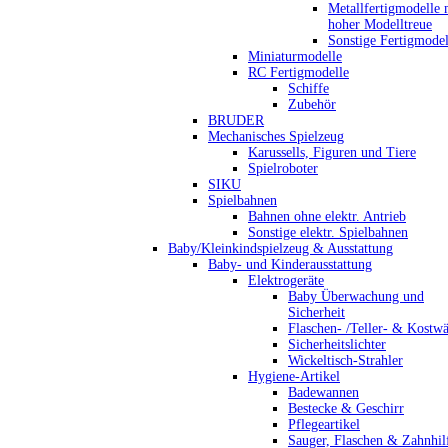
Metallfertigmodelle 
hoher Modelltreue
Sonstige Fertigmodel
Miniaturmodelle
RC Fertigmodelle
Schiffe
Zubehör
BRUDER
Mechanisches Spielzeug
Karussells, Figuren und Tiere
Spielroboter
SIKU
Spielbahnen
Bahnen ohne elektr. Antrieb
Sonstige elektr. Spielbahnen
Baby/Kleinkindspielzeug & Ausstattung
Baby- und Kinderausstattung
Elektrogeräte
Baby Überwachung und
Sicherheit
Flaschen- /Teller- & Kostw
Sicherheitslichter
Wickeltisch-Strahler
Hygiene-Artikel
Badewannen
Bestecke & Geschirr
Pflegeartikel
Sauger, Flaschen & Zahnhil