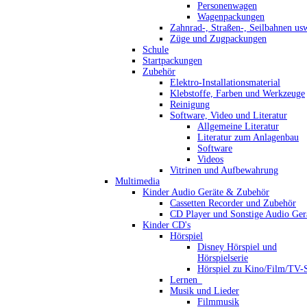
Personenwagen
Wagenpackungen
Zahnrad-, Straßen-, Seilbahnen us
Züge und Zugpackungen
Schule
Startpackungen
Zubehör
Elektro-Installationsmaterial
Klebstoffe, Farben und Werkzeuge
Reinigung
Software, Video und Literatur
Allgemeine Literatur
Literatur zum Anlagenbau
Software
Videos
Vitrinen und Aufbewahrung
Multimedia
Kinder Audio Geräte & Zubehör
Cassetten Recorder und Zubehör
CD Player und Sonstige Audio Ger
Kinder CD's
Hörspiel
Disney Hörspiel und
Hörspielserie
Hörspiel zu Kino/Film/TV-S
Lernen_
Musik und Lieder
Filmmusik