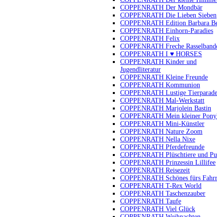
COPPENRATH Der Mondbär
COPPENRATH Die Lieben Sieben
COPPENRATH Edition Barbara B
COPPENRATH Einhorn-Paradies
COPPENRATH Felix
COPPENRATH Freche Rasselband
COPPENRATH I ♥ HORSES
COPPENRATH Kinder und
Jugendliteratur
COPPENRATH Kleine Freunde
COPPENRATH Kommunion
COPPENRATH Lustige Tierparad
COPPENRATH Mal-Werkstatt
COPPENRATH Marjolein Bastin
COPPENRATH Mein kleiner Pony
COPPENRATH Mini-Künstler
COPPENRATH Nature Zoom
COPPENRATH Nella Nixe
COPPENRATH Pferdefreunde
COPPENRATH Plüschtiere und Pu
COPPENRATH Prinzessin Lillifee
COPPENRATH Reisezeit
COPPENRATH Schönes fürs Fahr
COPPENRATH T-Rex World
COPPENRATH Taschenzauber
COPPENRATH Taufe
COPPENRATH Viel Glück
COPPENRATH Weihnachten