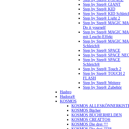
Step by Step® GIANT
Step by Step® KID
Step by Step® KID Schlei
Step by Step® Light 2
Step by Step® MAGIC M
Do it yourself
Step by Step® MAGIC M
mit Leucht-Effekt
Step by Step® MAGIC M
Schleich®
Step by Step® SPACE
Step by Step® SPACE NE
Step by Step® SPACE
Schleich®
Step by Step® Touch 2
Step by Step® TOUCH 2
FLASH
Step by Step® Weitere
Step by Step® Zubehör
Hasbro
Hudora®
KOSMOS
KOSMOS ALLESKÖNNERKIST
KOSMOS Bücher
KOSMOS BÜCHERHELDEN
KOSMOS CREATTO®
KOSMOS Die drei !!!
KOSMOS Die drei ???®