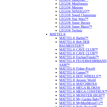
LEGO® Minifigures
LEGO® Minions
LEGO® NINJAGO™
LEGO® Speed Champions
LEGO® Star Wars™
LEGO® Super Heroes
LEGO® Super Mario™
LEGO® Technic
MATTEL®
MATTEL® Barbie™
MATTEL® Bob DER
BAUMEISTER™
MATTEL® CAVE CLUB™
MATTEL® CAVE CLUB™
MATTEL® EnchanTimals™
MATTEL® FEUERWEHRMANN
SAM™
MATTEL® Fisher-Price®
MATTEL® Games™
MATTEL® HOT WHEELS™
MATTEL® Jurassic World
MATTEL® MATCHBOX®
MATTEL® MEGA BLOKS®
MATTEL® MEGA CONSTRUX
MATTEL® MONSTER HIGH™
MATTEL® My Garden Baby™
MATTEL® MyMiniMixieQ ́s™
MATTEL® Polly Pocket™