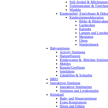
Still-Artikel & Milchpumpe
Toilettentrainer & Töpfchen
Windeln
Kindermöbel, Einrichtung & Dekor
Kinderzimmerdekoration
Bilder & Bilderrahm
Garderoben
Kalender
Lampen und Leucht
Messlatten
Uhren
Wandschmuck
Babyspielzeug
Activity Spielzeug
Hampelfiguren
Kinderwagen & -Bettchen Spielze
Mobiles
Rasseln/Greiflinge
Spieluhren
Zahnhilfen & Schnuller
BRIO
Interaktives Spielzeug
Interaktive Spielpartner
Spielzeug und Lernkonsolen
Kleinkind
Bade- und Wasserspielzeug
Erstes Konstruieren
Hören und Fühlen