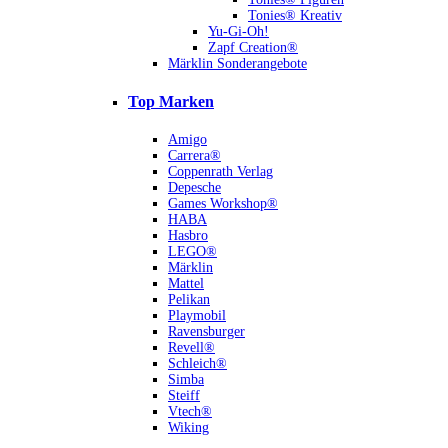
Tonies® Kreativ
Yu-Gi-Oh!
Zapf Creation®
Märklin Sonderangebote
Top Marken
Amigo
Carrera®
Coppenrath Verlag
Depesche
Games Workshop®
HABA
Hasbro
LEGO®
Märklin
Mattel
Pelikan
Playmobil
Ravensburger
Revell®
Schleich®
Simba
Steiff
Vtech®
Wiking