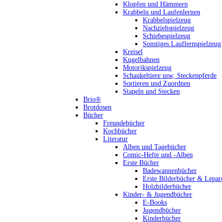
Klopfen und Hämmern
Krabbeln und Laufenlernen
Krabbelspielzeug
Nachziehspielzeug
Schiebespielzeug
Sonstiges Lauflernspielzeug
Kreisel
Kugelbahnen
Motorikspielzeug
Schaukeltiere usw, Steckenpferde
Sortieren und Zuordnen
Stapeln und Stecken
Brio®
Brotdosen
Bücher
Freundebücher
Kochbücher
Literatur
Alben und Tagebücher
Comic-Hefte und -Alben
Erste Bücher
Badewannenbücher
Erste Bilderbücher & Lepar
Holzbilderbücher
Kinder- & Jugendbücher
E-Books
Jugendbücher
Kinderbücher