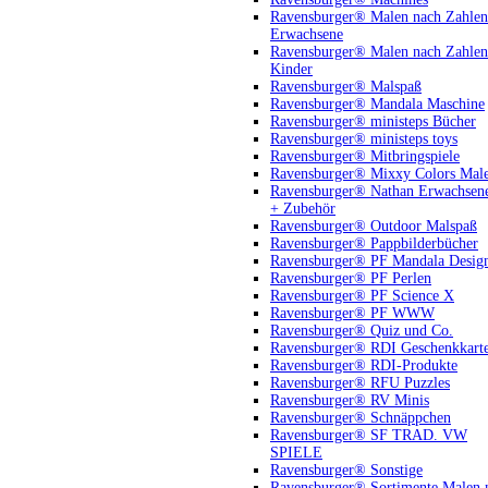
Ravensburger® Malen nach Zahlen
Erwachsene
Ravensburger® Malen nach Zahlen
Kinder
Ravensburger® Malspaß
Ravensburger® Mandala Maschine
Ravensburger® ministeps Bücher
Ravensburger® ministeps toys
Ravensburger® Mitbringspiele
Ravensburger® Mixxy Colors Mal
Ravensburger® Nathan Erwachsen
+ Zubehör
Ravensburger® Outdoor Malspaß
Ravensburger® Pappbilderbücher
Ravensburger® PF Mandala Desig
Ravensburger® PF Perlen
Ravensburger® PF Science X
Ravensburger® PF WWW
Ravensburger® Quiz und Co.
Ravensburger® RDI Geschenkkart
Ravensburger® RDI-Produkte
Ravensburger® RFU Puzzles
Ravensburger® RV Minis
Ravensburger® Schnäppchen
Ravensburger® SF TRAD. VW
SPIELE
Ravensburger® Sonstige
Ravensburger® Sortimente Malen 