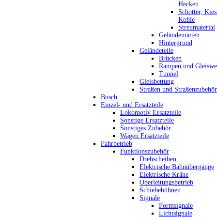
Hecken
Schotter, Kie
Kohle
Streumaterial
Geländematten
Hintergrund
Geländeteile
Brücken
Rampen und Gleiswe
Tunnel
Gleisbettung
Straßen und Straßenzubehör
Busch
Einzel- und Ersatzteile
Lokomotiv Ersatzteile
Sonstige Ersatzteile
Sonstiges Zubehör_
Wagen Ersatzteile
Fahrbetrieb
Funktionszubehör
Drehscheiben
Elektrische Bahnübergänge
Elektrische Kräne
Oberleitungsbetrieb
Schiebebühnen
Signale
Formsignale
Lichtsignale