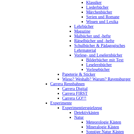
Klassiker
Liederbücher
Märchenbücher
Serien und Romane
Wissen und Lexika
Lehrbücher
Magazine
Malbücher und -hefte
Rätselbücher und -hefte
Schulbücher & Pädagogisches
Lehrmaterial
Vorlese- und Leselernbücher
Bilderbücher mit Text
Leselernbücher
Vorlesebücher
Papeterie & Sticker
Wieso? Weshalb? Warum? Ravensburger
Carrera Rennbahnen
Carrera Digital
Carrera FIRST
Carrera GO!!!
Experimente
Experimentierspielzeug
Detektivkästen
Natur
Meteorologie Kästen
Mineralogie Kästen
Sonstige Natur Kästen