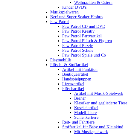
Weihnachten & Ostern
Kinder DVD's
Musikspielwaren
Nerf und Super Soaker Hasbro
Paw Patrol
Paw Patrol CD und DVD
Paw Patrol Kreativ
Paw Patrol Partyartikel
Paw Patrol Plüsch & Figuren
Paw Patrol Puzzle
Paw Patrol Schule
Paw Patrol Spiele und Co
Playmobil®
Plüsch- & Stoffartikel
Artikel mit Funktion
Boutiqueartikel
Handspielpuppen
Lizenzartikel
Plüschartikel
Artikel mit Musik-Spielwerk
Beaner
Klassiker und gegliederte Tiere
Kuschelartikel
Modell-Tiere
Schlenkertiere
Reit- und Fahrtiere
Stoffartikel für Baby und Kleinkind
Mit Musikspielwerk