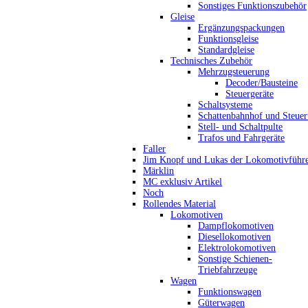
Sonstiges Funktionszubehör
Gleise
Ergänzungspackungen
Funktionsgleise
Standardgleise
Technisches Zubehör
Mehrzugsteuerung
Decoder/Bausteine
Steuergeräte
Schaltsysteme
Schattenbahnhof und Steue
Stell- und Schaltpulte
Trafos und Fahrgeräte
Faller
Jim Knopf und Lukas der Lokomotivführ
Märklin
MC exklusiv Artikel
Noch
Rollendes Material
Lokomotiven
Dampflokomotiven
Diesellokomotiven
Elektrolokomotiven
Sonstige Schienen-
Triebfahrzeuge
Wagen
Funktionswagen
Güterwagen