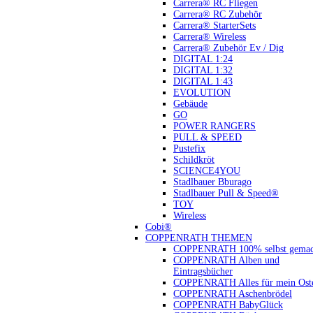
Carrera® RC Fliegen
Carrera® RC Zubehör
Carrera® StarterSets
Carrera® Wireless
Carrera® Zubehör Ev / Dig
DIGITAL 1:24
DIGITAL 1:32
DIGITAL 1:43
EVOLUTION
Gebäude
GO
POWER RANGERS
PULL & SPEED
Pustefix
Schildkröt
SCIENCE4YOU
Stadlbauer Bburago
Stadlbauer Pull & Speed®
TOY
Wireless
Cobi®
COPPENRATH THEMEN
COPPENRATH 100% selbst gemac
COPPENRATH Alben und
Eintragsbücher
COPPENRATH Alles für mein Oste
COPPENRATH Aschenbrödel
COPPENRATH BabyGlück