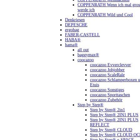
COPPENRATH Wenn ich mal gross
werde ich
COPPENRATH Wild und Cool
Denkriesen
DEPESCHE
ergobag
FABER-CASTELL
HABA®
hama®
all out
baggymax®
coocazoo
coocazoo Evverclevver
coocazoo Jobjobber
coocazoo ScaleRale
coocazoo Schlamperboxen 
Etuis
coocazoo Sonstiges
coocazoo Sporttaschen
coocazoo Zubehör
Step by Step®
Step by Step® 2in1
Step by Step® 2IN1 PLUS
Step by Step® 2IN1 PLUS
REFLECT
Step by Step® CLOUD
Step by Step® CLOUD O
Step by Step® e-SPACE