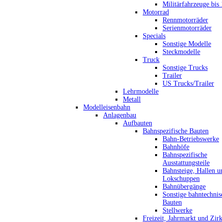
Militärfahrzeuge bis
Motorrad
Rennmotorräder
Serienmotorräder
Specials
Sonstige Modelle
Steckmodelle
Truck
Sonstige Trucks
Trailer
US Trucks/Trailer
Lehrmodelle
Metall
Modelleisenbahn
Anlagenbau
Aufbauten
Bahnspezifische Bauten
Bahn-Betriebswerke
Bahnhöfe
Bahnspezifische
Ausstattungsteile
Bahnsteige, Hallen u
Lokschuppen
Bahnübergänge
Sonstige bahntechnis
Bauten
Stellwerke
Freizeit, Jahrmarkt und Zir