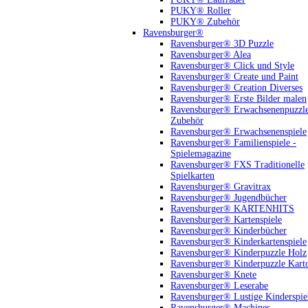
PUKY® Roller
PUKY® Zubehör
Ravensburger®
Ravensburger® 3D Puzzle
Ravensburger® Alea
Ravensburger® Click und Style
Ravensburger® Create und Paint
Ravensburger® Creation Diverses
Ravensburger® Erste Bilder malen
Ravensburger® Erwachsenenpuzzl
Zubehör
Ravensburger® Erwachsenenspiele
Ravensburger® Familienspiele -
Spielemagazine
Ravensburger® FXS Traditionelle
Spielkarten
Ravensburger® Gravitrax
Ravensburger® Jugendbücher
Ravensburger® KARTENHITS
Ravensburger® Kartenspiele
Ravensburger® Kinderbücher
Ravensburger® Kinderkartenspiele
Ravensburger® Kinderpuzzle Holz
Ravensburger® Kinderpuzzle Kart
Ravensburger® Knete
Ravensburger® Leserabe
Ravensburger® Lustige Kinderspie
Ravensburger® Machines