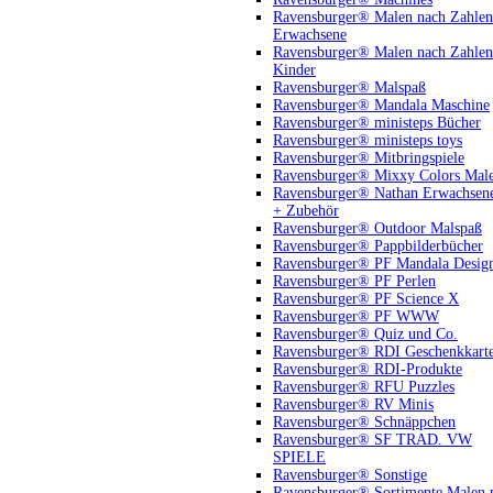
Ravensburger® Malen nach Zahlen
Erwachsene
Ravensburger® Malen nach Zahlen
Kinder
Ravensburger® Malspaß
Ravensburger® Mandala Maschine
Ravensburger® ministeps Bücher
Ravensburger® ministeps toys
Ravensburger® Mitbringspiele
Ravensburger® Mixxy Colors Mal
Ravensburger® Nathan Erwachsen
+ Zubehör
Ravensburger® Outdoor Malspaß
Ravensburger® Pappbilderbücher
Ravensburger® PF Mandala Desig
Ravensburger® PF Perlen
Ravensburger® PF Science X
Ravensburger® PF WWW
Ravensburger® Quiz und Co.
Ravensburger® RDI Geschenkkart
Ravensburger® RDI-Produkte
Ravensburger® RFU Puzzles
Ravensburger® RV Minis
Ravensburger® Schnäppchen
Ravensburger® SF TRAD. VW
SPIELE
Ravensburger® Sonstige
Ravensburger® Sortimente Malen 