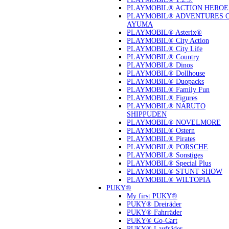
PLAYMOBIL® ACTION HEROE
PLAYMOBIL® ADVENTURES 
AYUMA
PLAYMOBIL® Asterix®
PLAYMOBIL® City Action
PLAYMOBIL® City Life
PLAYMOBIL® Country
PLAYMOBIL® Dinos
PLAYMOBIL® Dollhouse
PLAYMOBIL® Duopacks
PLAYMOBIL® Family Fun
PLAYMOBIL® Figures
PLAYMOBIL® NARUTO
SHIPPUDEN
PLAYMOBIL® NOVELMORE
PLAYMOBIL® Ostern
PLAYMOBIL® Pirates
PLAYMOBIL® PORSCHE
PLAYMOBIL® Sonstiges
PLAYMOBIL® Special Plus
PLAYMOBIL® STUNT SHOW
PLAYMOBIL® WILTOPIA
PUKY®
My first PUKY®
PUKY® Dreiräder
PUKY® Fahrräder
PUKY® Go-Cart
PUKY® Laufräder