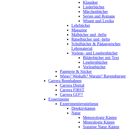
Klassiker
Liederbücher
Märchenbücher
Serien und Romane
Wissen und Lexika
Lehrbücher
Magazine
Malbücher und -hefte
Rätselbücher und -hefte
Schulbücher & Pädagogisches
Lehrmaterial
Vorlese- und Leselernbücher
Bilderbücher mit Text
Leselernbücher
Vorlesebücher
Papeterie & Sticker
Wieso? Weshalb? Warum? Ravensburger
Carrera Rennbahnen
Carrera Digital
Carrera FIRST
Carrera GO!!!
Experimente
Experimentierspielzeug
Detektivkästen
Natur
Meteorologie Kästen
Mineralogie Kästen
Sonstige Natur Kästen