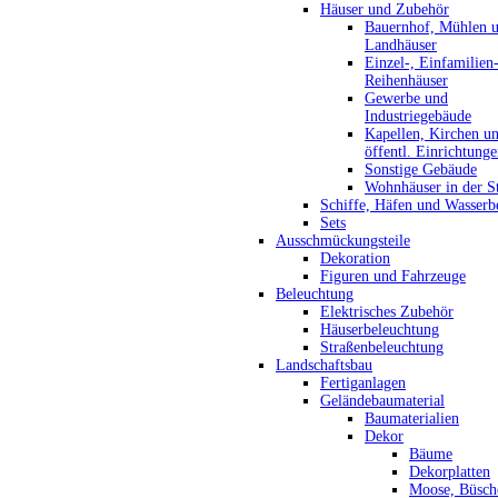
Häuser und Zubehör
Bauernhof, Mühlen 
Landhäuser
Einzel-, Einfamilien
Reihenhäuser
Gewerbe und
Industriegebäude
Kapellen, Kirchen u
öffentl. Einrichtung
Sonstige Gebäude
Wohnhäuser in der S
Schiffe, Häfen und Wasserb
Sets
Ausschmückungsteile
Dekoration
Figuren und Fahrzeuge
Beleuchtung
Elektrisches Zubehör
Häuserbeleuchtung
Straßenbeleuchtung
Landschaftsbau
Fertiganlagen
Geländebaumaterial
Baumaterialien
Dekor
Bäume
Dekorplatten
Moose, Büsch