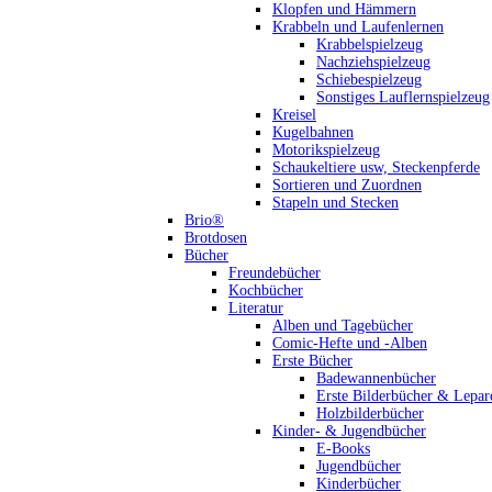
Klopfen und Hämmern
Krabbeln und Laufenlernen
Krabbelspielzeug
Nachziehspielzeug
Schiebespielzeug
Sonstiges Lauflernspielzeug
Kreisel
Kugelbahnen
Motorikspielzeug
Schaukeltiere usw, Steckenpferde
Sortieren und Zuordnen
Stapeln und Stecken
Brio®
Brotdosen
Bücher
Freundebücher
Kochbücher
Literatur
Alben und Tagebücher
Comic-Hefte und -Alben
Erste Bücher
Badewannenbücher
Erste Bilderbücher & Lepar
Holzbilderbücher
Kinder- & Jugendbücher
E-Books
Jugendbücher
Kinderbücher