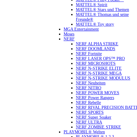
MATTEL® Spirit
MATTEL® Stars und Themen
MATTEL® Thomas und seine
Freunde®
MATTEL® Toy story
MGA Entertainment
Moses
NERF
NERF ALPHA STRIKE
NERF DOOMLANDS
NERF Fortnite
NERF LASER OPS™ PRO
NERF MICROSHOTS
NERF N-STRIKE ELITE
NERF N-STRIKE MEGA
NERF N-STRIKE MODULUS
NERF Neuheiten
NERF NITRO
NERF POWER MOVES
NERF Power Rangers
NERF Rebelle
NERF RIVAL PRECISION BATT
NERF SPORTS
NERF Super Soaker
NERF ULTRA
NERF ZOMBIE STRIKE
PLAYMOBIL® Welten
PLAYMOBIL® 1.2.3.