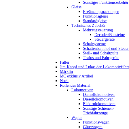
Sonstiges Funktionszubehör
Gleise
Ergänzungspackungen
Funktionsgleise
Standardgleise
Technisches Zubehör
Mehrzugsteuerung
Decoder/Bausteine
Steuergeräte
Schaltsysteme
Schattenbahnhof und Steue
Stell- und Schaltpulte
Trafos und Fahrgeräte
Faller
Jim Knopf und Lukas der Lokomotivführ
Märklin
MC exklusiv Artikel
Noch
Rollendes Material
Lokomotiven
Dampflokomotiven
Diesellokomotiven
Elektrolokomotiven
Sonstige Schienen-
Triebfahrzeuge
Wagen
Funktionswagen
Güterwagen