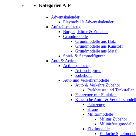
Kategorien A-P
Adventskalender
Playmobil® Adventskalender
Aufstellspielzeug
Burgen, Ritter & Zubehör
Grundmodelle
Grundmodelle aus Holz
Grundmodelle aus Kunstoff
Grundmodelle aus Metall
Spiel- & Sammelfiguren
Auto & Action
Actionspielzeug
Action Figuren
Zubehör1
Auto und Verkehrsmodelle
Auto & Verkehrs Zubehör
Parkhäuser und Tankstellen
Fahrzeuge mit Funktion
Klassische Auto- & Verkehrsmodel
Fahrzeuge
Kräne
Militärmodelle
Militär Zubehör
Militärfertigmodelle
Zivilmodelle
Einfache Spielmodel