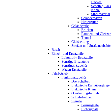
Hecken
Schotter, Kie
Kohle
Streumaterial
Geländematten
Hintergrund
Geländeteile
Brücken
Rampen und Gleiswe
Tunnel
Gleisbettung
Straßen und Straßenzubehör
Busch
Einzel- und Ersatzteile
Lokomotiv Ersatzteile
Sonstige Ersatzteile
Sonstiges Zubehör_
Wagen Ersatzteile
Fahrbetrieb
Funktionszubehör
Drehscheiben
Elektrische Bahnübergänge
Elektrische Kräne
Oberleitungsbetrieb
Schiebebühnen
Signale
Formsignale
Lichtsignale