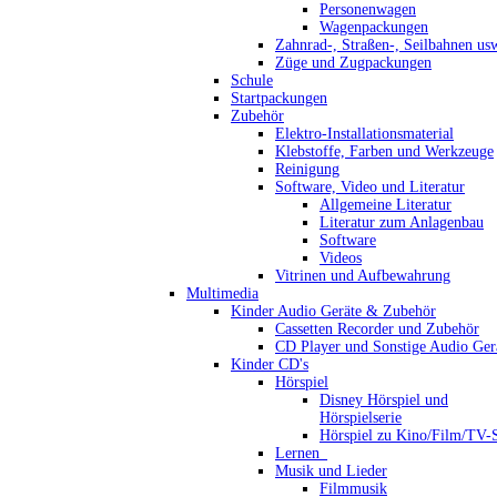
Personenwagen
Wagenpackungen
Zahnrad-, Straßen-, Seilbahnen us
Züge und Zugpackungen
Schule
Startpackungen
Zubehör
Elektro-Installationsmaterial
Klebstoffe, Farben und Werkzeuge
Reinigung
Software, Video und Literatur
Allgemeine Literatur
Literatur zum Anlagenbau
Software
Videos
Vitrinen und Aufbewahrung
Multimedia
Kinder Audio Geräte & Zubehör
Cassetten Recorder und Zubehör
CD Player und Sonstige Audio Ger
Kinder CD's
Hörspiel
Disney Hörspiel und
Hörspielserie
Hörspiel zu Kino/Film/TV-S
Lernen_
Musik und Lieder
Filmmusik