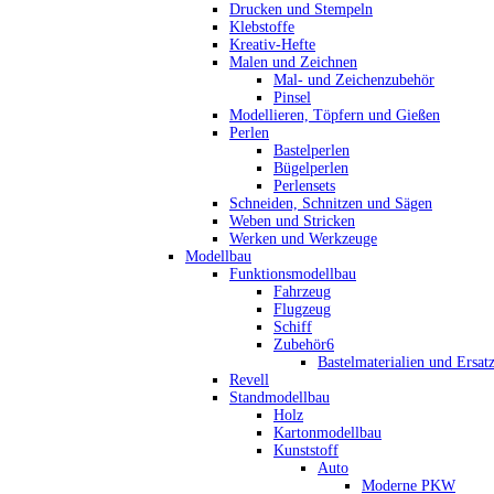
Drucken und Stempeln
Klebstoffe
Kreativ-Hefte
Malen und Zeichnen
Mal- und Zeichenzubehör
Pinsel
Modellieren, Töpfern und Gießen
Perlen
Bastelperlen
Bügelperlen
Perlensets
Schneiden, Schnitzen und Sägen
Weben und Stricken
Werken und Werkzeuge
Modellbau
Funktionsmodellbau
Fahrzeug
Flugzeug
Schiff
Zubehör6
Bastelmaterialien und Ersatz
Revell
Standmodellbau
Holz
Kartonmodellbau
Kunststoff
Auto
Moderne PKW