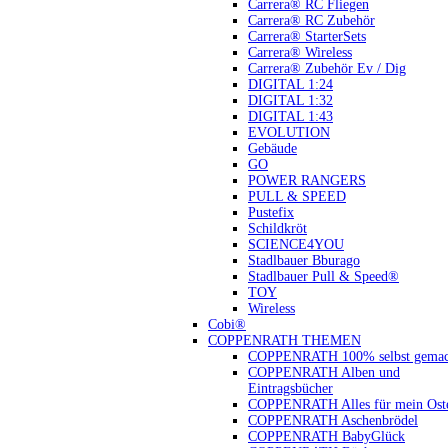
Carrera® RC Fliegen
Carrera® RC Zubehör
Carrera® StarterSets
Carrera® Wireless
Carrera® Zubehör Ev / Dig
DIGITAL 1:24
DIGITAL 1:32
DIGITAL 1:43
EVOLUTION
Gebäude
GO
POWER RANGERS
PULL & SPEED
Pustefix
Schildkröt
SCIENCE4YOU
Stadlbauer Bburago
Stadlbauer Pull & Speed®
TOY
Wireless
Cobi®
COPPENRATH THEMEN
COPPENRATH 100% selbst gemac
COPPENRATH Alben und
Eintragsbücher
COPPENRATH Alles für mein Oste
COPPENRATH Aschenbrödel
COPPENRATH BabyGlück