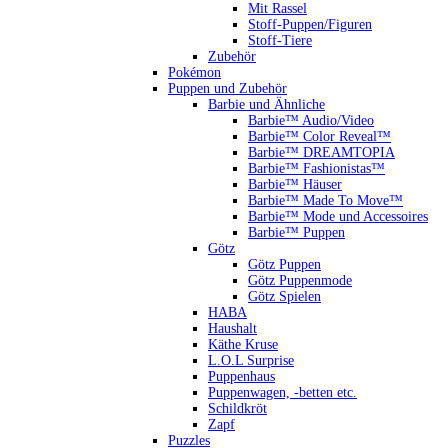
Mit Rassel
Stoff-Puppen/Figuren
Stoff-Tiere
Zubehör
Pokémon
Puppen und Zubehör
Barbie und Ähnliche
Barbie™ Audio/Video
Barbie™ Color Reveal™
Barbie™ DREAMTOPIA
Barbie™ Fashionistas™
Barbie™ Häuser
Barbie™ Made To Move™
Barbie™ Mode und Accessoires
Barbie™ Puppen
Götz
Götz Puppen
Götz Puppenmode
Götz Spielen
HABA
Haushalt
Käthe Kruse
L.O.L Surprise
Puppenhaus
Puppenwagen, -betten etc.
Schildkröt
Zapf
Puzzles