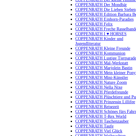
COPPENRATH Der Mondbär
COPPENRATH Die Lieben Sieben
COPPENRATH Edition Barbara B
COPPENRATH Einhorn-Paradies
COPPENRATH Felix
COPPENRATH Freche Rasselband
COPPENRATH I ♥ HORSES
COPPENRATH Kinder und
Jugendliteratur
COPPENRATH Kleine Freunde
COPPENRATH Kommunion
COPPENRATH Lustige Tierparad
COPPENRATH Mal-Werkstatt
COPPENRATH Marjolein Bastin
COPPENRATH Mein kleiner Pony
COPPENRATH Mini-Künstler
COPPENRATH Nature Zoom
COPPENRATH Nella Nixe
COPPENRATH Pferdefreunde
COPPENRATH Plüschtiere und Pu
COPPENRATH Prinzessin Lillifee
COPPENRATH Reisezeit
COPPENRATH Schönes fürs Fahr
COPPENRATH T-Rex World
COPPENRATH Taschenzauber
COPPENRATH Taufe
COPPENRATH Viel Glück
COPPENRATH Weihnachten