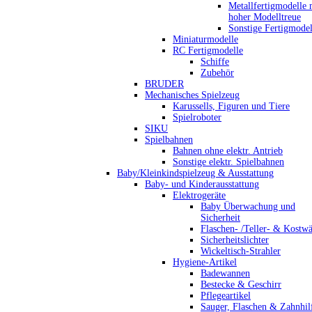
Metallfertigmodelle 
hoher Modelltreue
Sonstige Fertigmodel
Miniaturmodelle
RC Fertigmodelle
Schiffe
Zubehör
BRUDER
Mechanisches Spielzeug
Karussells, Figuren und Tiere
Spielroboter
SIKU
Spielbahnen
Bahnen ohne elektr. Antrieb
Sonstige elektr. Spielbahnen
Baby/Kleinkindspielzeug & Ausstattung
Baby- und Kinderausstattung
Elektrogeräte
Baby Überwachung und
Sicherheit
Flaschen- /Teller- & Kostw
Sicherheitslichter
Wickeltisch-Strahler
Hygiene-Artikel
Badewannen
Bestecke & Geschirr
Pflegeartikel
Sauger, Flaschen & Zahnhil