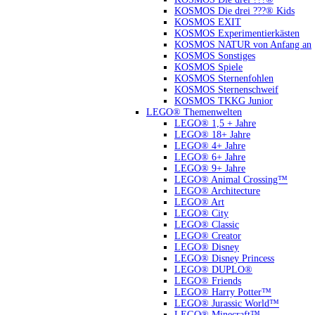
KOSMOS Die drei ???® Kids
KOSMOS EXIT
KOSMOS Experimentierkästen
KOSMOS NATUR von Anfang an
KOSMOS Sonstiges
KOSMOS Spiele
KOSMOS Sternenfohlen
KOSMOS Sternenschweif
KOSMOS TKKG Junior
LEGO® Themenwelten
LEGO® 1,5 + Jahre
LEGO® 18+ Jahre
LEGO® 4+ Jahre
LEGO® 6+ Jahre
LEGO® 9+ Jahre
LEGO® Animal Crossing™
LEGO® Architecture
LEGO® Art
LEGO® City
LEGO® Classic
LEGO® Creator
LEGO® Disney
LEGO® Disney Princess
LEGO® DUPLO®
LEGO® Friends
LEGO® Harry Potter™
LEGO® Jurassic World™
LEGO® Minecraft™