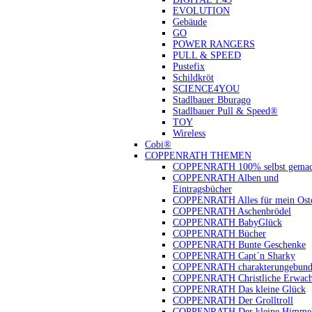
EVOLUTION
Gebäude
GO
POWER RANGERS
PULL & SPEED
Pustefix
Schildkröt
SCIENCE4YOU
Stadlbauer Bburago
Stadlbauer Pull & Speed®
TOY
Wireless
Cobi®
COPPENRATH THEMEN
COPPENRATH 100% selbst gemac
COPPENRATH Alben und
Eintragsbücher
COPPENRATH Alles für mein Oste
COPPENRATH Aschenbrödel
COPPENRATH BabyGlück
COPPENRATH Bücher
COPPENRATH Bunte Geschenke
COPPENRATH Capt´n Sharky
COPPENRATH charakterungebund
COPPENRATH Christliche Erwach
COPPENRATH Das kleine Glück
COPPENRATH Der Grolltroll
COPPENRATH Der kleine Himmel