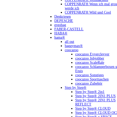
COPPENRATH Wenn ich mal gross
werde ich
COPPENRATH Wild und Cool
Denkriesen
DEPESCHE
ergobag
FABER-CASTELL
HABA®
hama®
all out
baggymax®
coocazoo
coocazoo Evverclevver
coocazoo Jobjobber
coocazoo ScaleRale
coocazoo Schlamperboxen 
Etuis
coocazoo Sonstiges
coocazoo Sporttaschen
coocazoo Zubehör
Step by Step®
Step by Step® 2in1
Step by Step® 2IN1 PLUS
Step by Step® 2IN1 PLUS
REFLECT
Step by Step® CLOUD
Step by Step® CLOUD O
Step by Step® e-SPACE