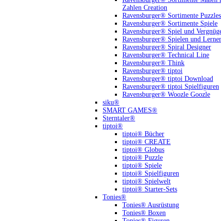
Zahlen Creation
Ravensburger® Sortimente Puzzles
Ravensburger® Sortimente Spiele
Ravensburger® Spiel und Vergnüg
Ravensburger® Spielen und Lerne
Ravensburger® Spiral Designer
Ravensburger® Technical Line
Ravensburger® Think
Ravensburger® tiptoi
Ravensburger® tiptoi Download
Ravensburger® tiptoi Spielfiguren
Ravensburger® Woozle Goozle
siku®
SMART GAMES®
Sterntaler®
tiptoi®
tiptoi® Bücher
tiptoi® CREATE
tiptoi® Globus
tiptoi® Puzzle
tiptoi® Spiele
tiptoi® Spielfiguren
tiptoi® Spielwelt
tiptoi® Starter-Sets
Tonies®
Tonies® Ausrüstung
Tonies® Boxen
Tonies® Figuren