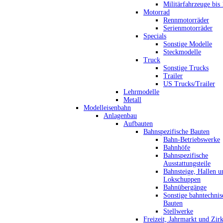
Militärfahrzeuge bis
Motorrad
Rennmotorräder
Serienmotorräder
Specials
Sonstige Modelle
Steckmodelle
Truck
Sonstige Trucks
Trailer
US Trucks/Trailer
Lehrmodelle
Metall
Modelleisenbahn
Anlagenbau
Aufbauten
Bahnspezifische Bauten
Bahn-Betriebswerke
Bahnhöfe
Bahnspezifische
Ausstattungsteile
Bahnsteige, Hallen u
Lokschuppen
Bahnübergänge
Sonstige bahntechnis
Bauten
Stellwerke
Freizeit, Jahrmarkt und Zir