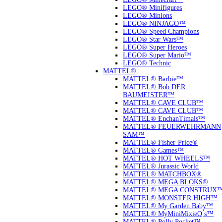
LEGO® Minifigures
LEGO® Minions
LEGO® NINJAGO™
LEGO® Speed Champions
LEGO® Star Wars™
LEGO® Super Heroes
LEGO® Super Mario™
LEGO® Technic
MATTEL®
MATTEL® Barbie™
MATTEL® Bob DER
BAUMEISTER™
MATTEL® CAVE CLUB™
MATTEL® CAVE CLUB™
MATTEL® EnchanTimals™
MATTEL® FEUERWEHRMANN
SAM™
MATTEL® Fisher-Price®
MATTEL® Games™
MATTEL® HOT WHEELS™
MATTEL® Jurassic World
MATTEL® MATCHBOX®
MATTEL® MEGA BLOKS®
MATTEL® MEGA CONSTRUX
MATTEL® MONSTER HIGH™
MATTEL® My Garden Baby™
MATTEL® MyMiniMixieQ ́s™
MATTEL® Polly Pocket™