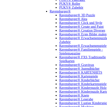
PUKY® Roller
PUKY® Zubehör
Ravensburger®
Ravensburger® 3D Puzzle
Ravensburger® Alea
Ravensburger® Click und Style
Ravensburger® Create und Paint
Ravensburger® Creation Diverses
Ravensburger® Erste Bilder malen
Ravensburger® Erwachsenenpuzzl
Zubehör
Ravensburger® Erwachsenenspiele
Ravensburger® Familienspiele -
Spielemagazine
Ravensburger® FXS Traditionelle
Spielkarten
Ravensburger® Gravitrax
Ravensburger® Jugendbücher
Ravensburger® KARTENHITS
Ravensburger® Kartenspiele
Ravensburger® Kinderbücher
Ravensburger® Kinderkartenspiele
Ravensburger® Kinderpuzzle Holz
Ravensburger® Kinderpuzzle Kart
Ravensburger® Knete
Ravensburger® Leserabe
Ravensburger® Lustige Kinderspie
Ravensburger® Machines