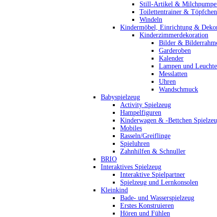
Still-Artikel & Milchpumpe
Toilettentrainer & Töpfchen
Windeln
Kindermöbel, Einrichtung & Dekor
Kinderzimmerdekoration
Bilder & Bilderrahm
Garderoben
Kalender
Lampen und Leucht
Messlatten
Uhren
Wandschmuck
Babyspielzeug
Activity Spielzeug
Hampelfiguren
Kinderwagen & -Bettchen Spielze
Mobiles
Rasseln/Greiflinge
Spieluhren
Zahnhilfen & Schnuller
BRIO
Interaktives Spielzeug
Interaktive Spielpartner
Spielzeug und Lernkonsolen
Kleinkind
Bade- und Wasserspielzeug
Erstes Konstruieren
Hören und Fühlen