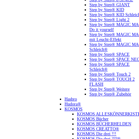
Step by Step® GIANT
Step by Step® KID
Step by Step® KID Schlei
Step by Step® Light 2
Step by Step® MAGIC M
Do it yourself
Step by Step® MAGIC M
mit Leucht-Effekt
Step by Step® MAGIC M
Schleich®
Step by Step® SPACE
Step by Step® SPACE NE
Step by Step® SPACE
Schleich®
Step by Step® Touch 2
Step by Step® TOUCH 2
FLASH
Step by Step® Weitere
Step by Step® Zubehör
Hasbro
Hudora®
KOSMOS
KOSMOS ALLESKÖNNERKIST
KOSMOS Bücher
KOSMOS BÜCHERHELDEN
KOSMOS CREATTO®
KOSMOS Die drei !!!
KOSMOS Die drei ???®