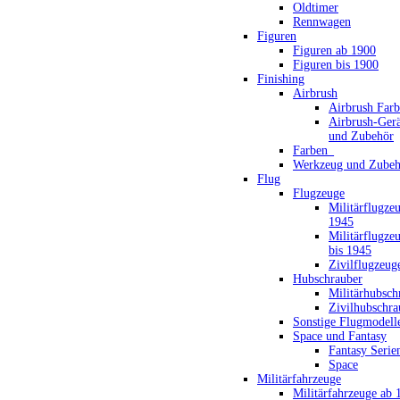
Oldtimer
Rennwagen
Figuren
Figuren ab 1900
Figuren bis 1900
Finishing
Airbrush
Airbrush Far
Airbrush-Gerä
und Zubehör
Farben_
Werkzeug und Zubeh
Flug
Flugzeuge
Militärflugze
1945
Militärflugze
bis 1945
Zivilflugzeug
Hubschrauber
Militärhubsch
Zivilhubschra
Sonstige Flugmodell
Space und Fantasy
Fantasy Serie
Space
Militärfahrzeuge
Militärfahrzeuge ab 