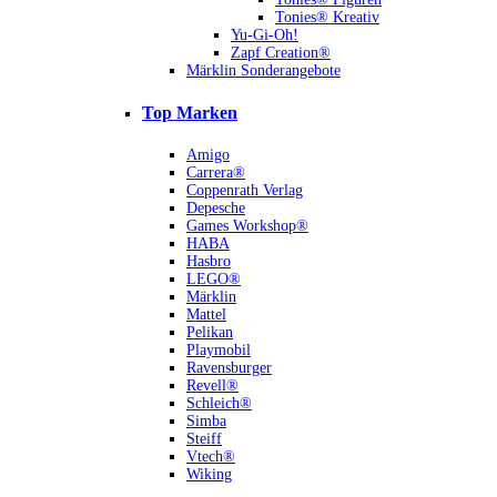
Tonies® Kreativ
Yu-Gi-Oh!
Zapf Creation®
Märklin Sonderangebote
Top Marken
Amigo
Carrera®
Coppenrath Verlag
Depesche
Games Workshop®
HABA
Hasbro
LEGO®
Märklin
Mattel
Pelikan
Playmobil
Ravensburger
Revell®
Schleich®
Simba
Steiff
Vtech®
Wiking