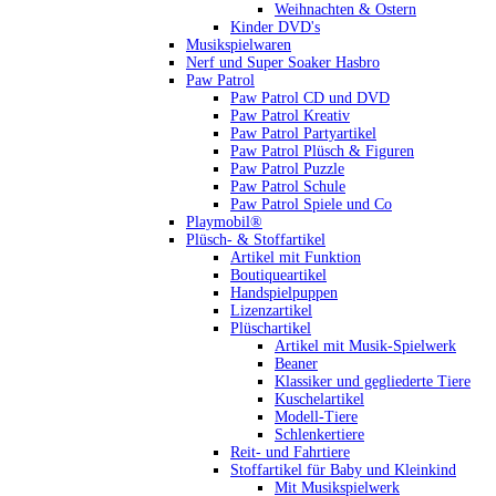
Weihnachten & Ostern
Kinder DVD's
Musikspielwaren
Nerf und Super Soaker Hasbro
Paw Patrol
Paw Patrol CD und DVD
Paw Patrol Kreativ
Paw Patrol Partyartikel
Paw Patrol Plüsch & Figuren
Paw Patrol Puzzle
Paw Patrol Schule
Paw Patrol Spiele und Co
Playmobil®
Plüsch- & Stoffartikel
Artikel mit Funktion
Boutiqueartikel
Handspielpuppen
Lizenzartikel
Plüschartikel
Artikel mit Musik-Spielwerk
Beaner
Klassiker und gegliederte Tiere
Kuschelartikel
Modell-Tiere
Schlenkertiere
Reit- und Fahrtiere
Stoffartikel für Baby und Kleinkind
Mit Musikspielwerk