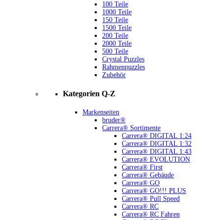
100 Teile
1000 Teile
150 Teile
1500 Teile
200 Teile
2000 Teile
500 Teile
Crystal Puzzles
Rahmenpuzzles
Zubehör
Kategorien Q-Z
Markenseiten
bruder®
Carrera® Sortimente
Carrera® DIGITAL 1:24
Carrera® DIGITAL 1:32
Carrera® DIGITAL 1:43
Carrera® EVOLUTION
Carrera® First
Carrera® Gebäude
Carrera® GO
Carrera® GO!!! PLUS
Carrera® Pull Speed
Carrera® RC
Carrera® RC Fahren