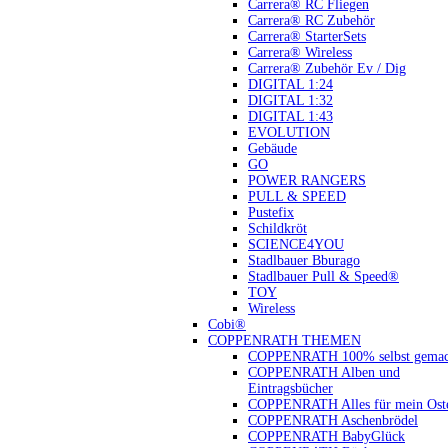
Carrera® RC Fliegen
Carrera® RC Zubehör
Carrera® StarterSets
Carrera® Wireless
Carrera® Zubehör Ev / Dig
DIGITAL 1:24
DIGITAL 1:32
DIGITAL 1:43
EVOLUTION
Gebäude
GO
POWER RANGERS
PULL & SPEED
Pustefix
Schildkröt
SCIENCE4YOU
Stadlbauer Bburago
Stadlbauer Pull & Speed®
TOY
Wireless
Cobi®
COPPENRATH THEMEN
COPPENRATH 100% selbst gemac
COPPENRATH Alben und
Eintragsbücher
COPPENRATH Alles für mein Oste
COPPENRATH Aschenbrödel
COPPENRATH BabyGlück