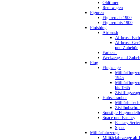
Oldtimer
Rennwagen
Figuren
Figuren ab 1900
Figuren bis 1900
Finishing
Airbrush
Airbrush Far
Airbrush-Gerä
und Zubehör
Farben_
Werkzeug und Zubeh
Flug
Flugzeuge
Militärflugze
1945
Militärflugze
bis 1945
Zivilflugzeug
Hubschrauber
Militärhubsch
Zivilhubschra
Sonstige Flugmodell
Space und Fantasy
Fantasy Serie
Space
Militärfahrzeuge
Militärfahrzeuge ab 