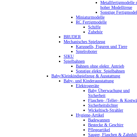
Metallfertigmodelle 
hoher Modelltreue
Sonstige Fertigmodel
Miniaturmodelle
RC Fertigmodelle
Schiffe
Zubehör
BRUDER
Mechanisches Spielzeug
Karussells, Figuren und Tiere
Spielroboter
SIKU
Spielbahnen
Bahnen ohne elektr. Antrieb
Sonstige elektr. Spielbahnen
Baby/Kleinkindspielzeug & Ausstattung
Baby- und Kinderausstattung
Elektrogeräte
Baby Überwachung und
Sicherheit
Flaschen- /Teller- & Kostw
Sicherheitslichter
Wickeltisch-Strahler
Hygiene-Artikel
Badewannen
Bestecke & Geschirr
Pflegeartikel
Sauger, Flaschen & Zahnhil