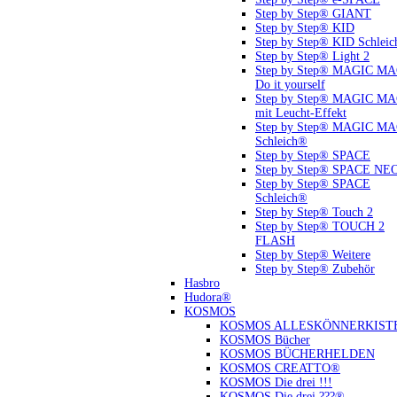
Step by Step® GIANT
Step by Step® KID
Step by Step® KID Schlei
Step by Step® Light 2
Step by Step® MAGIC M
Do it yourself
Step by Step® MAGIC M
mit Leucht-Effekt
Step by Step® MAGIC M
Schleich®
Step by Step® SPACE
Step by Step® SPACE NE
Step by Step® SPACE
Schleich®
Step by Step® Touch 2
Step by Step® TOUCH 2
FLASH
Step by Step® Weitere
Step by Step® Zubehör
Hasbro
Hudora®
KOSMOS
KOSMOS ALLESKÖNNERKIST
KOSMOS Bücher
KOSMOS BÜCHERHELDEN
KOSMOS CREATTO®
KOSMOS Die drei !!!
KOSMOS Die drei ???®