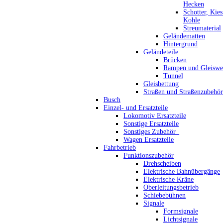
Hecken
Schotter, Kie
Kohle
Streumaterial
Geländematten
Hintergrund
Geländeteile
Brücken
Rampen und Gleiswe
Tunnel
Gleisbettung
Straßen und Straßenzubehör
Busch
Einzel- und Ersatzteile
Lokomotiv Ersatzteile
Sonstige Ersatzteile
Sonstiges Zubehör_
Wagen Ersatzteile
Fahrbetrieb
Funktionszubehör
Drehscheiben
Elektrische Bahnübergänge
Elektrische Kräne
Oberleitungsbetrieb
Schiebebühnen
Signale
Formsignale
Lichtsignale