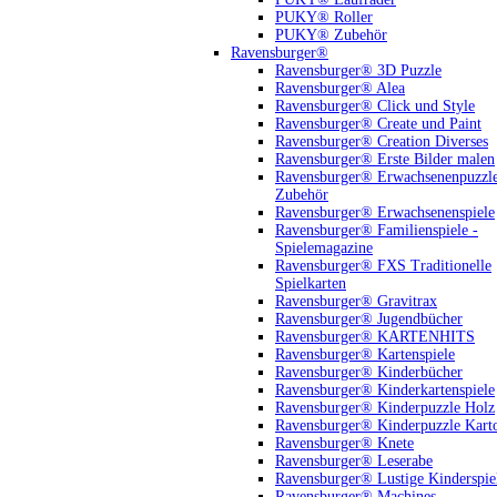
PUKY® Roller
PUKY® Zubehör
Ravensburger®
Ravensburger® 3D Puzzle
Ravensburger® Alea
Ravensburger® Click und Style
Ravensburger® Create und Paint
Ravensburger® Creation Diverses
Ravensburger® Erste Bilder malen
Ravensburger® Erwachsenenpuzzl
Zubehör
Ravensburger® Erwachsenenspiele
Ravensburger® Familienspiele -
Spielemagazine
Ravensburger® FXS Traditionelle
Spielkarten
Ravensburger® Gravitrax
Ravensburger® Jugendbücher
Ravensburger® KARTENHITS
Ravensburger® Kartenspiele
Ravensburger® Kinderbücher
Ravensburger® Kinderkartenspiele
Ravensburger® Kinderpuzzle Holz
Ravensburger® Kinderpuzzle Kart
Ravensburger® Knete
Ravensburger® Leserabe
Ravensburger® Lustige Kinderspie
Ravensburger® Machines