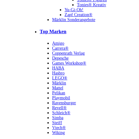
Tonies® Kreativ
Yu-Gi-Oh!
Zapf Creation®
Märklin Sonderangebote
Top Marken
Amigo
Carrera®
Coppenrath Verlag
Depesche
Games Workshop®
HABA
Hasbro
LEGO®
Märklin
Mattel
Pelikan
Playmobil
Ravensburger
Revell®
Schleich®
Simba
Steiff
Vtech®
Wiking