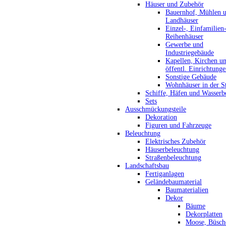
Häuser und Zubehör
Bauernhof, Mühlen 
Landhäuser
Einzel-, Einfamilien
Reihenhäuser
Gewerbe und
Industriegebäude
Kapellen, Kirchen u
öffentl. Einrichtung
Sonstige Gebäude
Wohnhäuser in der S
Schiffe, Häfen und Wasserb
Sets
Ausschmückungsteile
Dekoration
Figuren und Fahrzeuge
Beleuchtung
Elektrisches Zubehör
Häuserbeleuchtung
Straßenbeleuchtung
Landschaftsbau
Fertiganlagen
Geländebaumaterial
Baumaterialien
Dekor
Bäume
Dekorplatten
Moose, Büsch