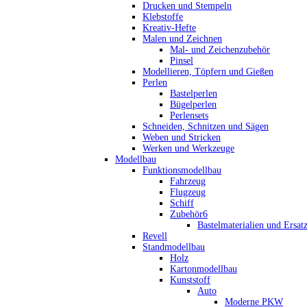
Drucken und Stempeln
Klebstoffe
Kreativ-Hefte
Malen und Zeichnen
Mal- und Zeichenzubehör
Pinsel
Modellieren, Töpfern und Gießen
Perlen
Bastelperlen
Bügelperlen
Perlensets
Schneiden, Schnitzen und Sägen
Weben und Stricken
Werken und Werkzeuge
Modellbau
Funktionsmodellbau
Fahrzeug
Flugzeug
Schiff
Zubehör6
Bastelmaterialien und Ersatz
Revell
Standmodellbau
Holz
Kartonmodellbau
Kunststoff
Auto
Moderne PKW