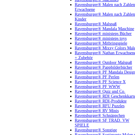
Ravensburger® Malen nach Zahlen
Erwachsene
Ravensburger® Malen nach Zahlen
Kinder
Ravensburger® Malspaß
Ravensburger® Mandala Maschine
Ravensburger® ministeps Bücher
Ravensburger® ministeps toys
Ravensburger® Mitbringspiele
Ravensburger® Mixxy Colors Mal
Ravensburger® Nathan Erwachsen
+ Zubehör
Ravensburger® Outdoor Malspaß
Ravensburger® Pappbilderbücher
Ravensburger® PF Mandala Desig
Ravensburger® PF Perlen
Ravensburger® PF Science X
Ravensburger® PF WWW
Ravensburger® Quiz und Co.
Ravensburger® RDI Geschenkkart
Ravensburger® RDI-Produkte
Ravensburger® RFU Puzzles
Ravensburger® RV Minis
Ravensburger® Schnäppchen
Ravensburger® SF TRAD. VW
SPIELE
Ravensburger® Sonstige
Ravensburger® Sortimente Malen 