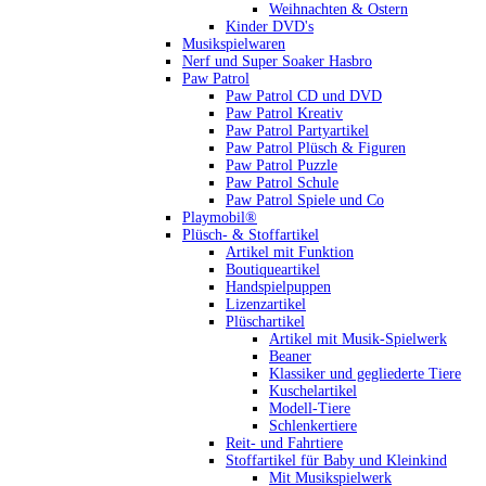
Weihnachten & Ostern
Kinder DVD's
Musikspielwaren
Nerf und Super Soaker Hasbro
Paw Patrol
Paw Patrol CD und DVD
Paw Patrol Kreativ
Paw Patrol Partyartikel
Paw Patrol Plüsch & Figuren
Paw Patrol Puzzle
Paw Patrol Schule
Paw Patrol Spiele und Co
Playmobil®
Plüsch- & Stoffartikel
Artikel mit Funktion
Boutiqueartikel
Handspielpuppen
Lizenzartikel
Plüschartikel
Artikel mit Musik-Spielwerk
Beaner
Klassiker und gegliederte Tiere
Kuschelartikel
Modell-Tiere
Schlenkertiere
Reit- und Fahrtiere
Stoffartikel für Baby und Kleinkind
Mit Musikspielwerk