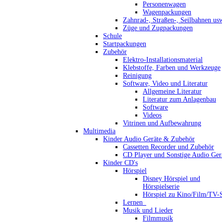
Personenwagen
Wagenpackungen
Zahnrad-, Straßen-, Seilbahnen us
Züge und Zugpackungen
Schule
Startpackungen
Zubehör
Elektro-Installationsmaterial
Klebstoffe, Farben und Werkzeuge
Reinigung
Software, Video und Literatur
Allgemeine Literatur
Literatur zum Anlagenbau
Software
Videos
Vitrinen und Aufbewahrung
Multimedia
Kinder Audio Geräte & Zubehör
Cassetten Recorder und Zubehör
CD Player und Sonstige Audio Ger
Kinder CD's
Hörspiel
Disney Hörspiel und
Hörspielserie
Hörspiel zu Kino/Film/TV-S
Lernen_
Musik und Lieder
Filmmusik