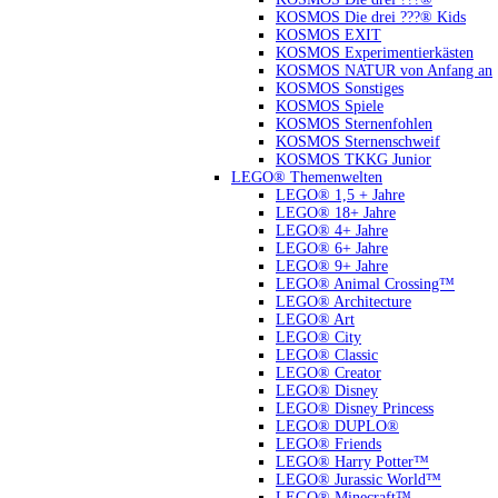
KOSMOS Die drei ???® Kids
KOSMOS EXIT
KOSMOS Experimentierkästen
KOSMOS NATUR von Anfang an
KOSMOS Sonstiges
KOSMOS Spiele
KOSMOS Sternenfohlen
KOSMOS Sternenschweif
KOSMOS TKKG Junior
LEGO® Themenwelten
LEGO® 1,5 + Jahre
LEGO® 18+ Jahre
LEGO® 4+ Jahre
LEGO® 6+ Jahre
LEGO® 9+ Jahre
LEGO® Animal Crossing™
LEGO® Architecture
LEGO® Art
LEGO® City
LEGO® Classic
LEGO® Creator
LEGO® Disney
LEGO® Disney Princess
LEGO® DUPLO®
LEGO® Friends
LEGO® Harry Potter™
LEGO® Jurassic World™
LEGO® Minecraft™