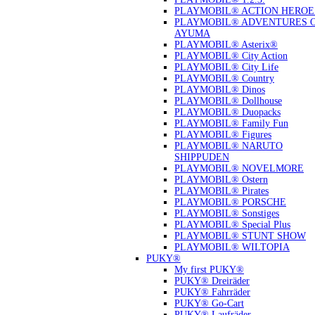
PLAYMOBIL® ACTION HEROE
PLAYMOBIL® ADVENTURES 
AYUMA
PLAYMOBIL® Asterix®
PLAYMOBIL® City Action
PLAYMOBIL® City Life
PLAYMOBIL® Country
PLAYMOBIL® Dinos
PLAYMOBIL® Dollhouse
PLAYMOBIL® Duopacks
PLAYMOBIL® Family Fun
PLAYMOBIL® Figures
PLAYMOBIL® NARUTO
SHIPPUDEN
PLAYMOBIL® NOVELMORE
PLAYMOBIL® Ostern
PLAYMOBIL® Pirates
PLAYMOBIL® PORSCHE
PLAYMOBIL® Sonstiges
PLAYMOBIL® Special Plus
PLAYMOBIL® STUNT SHOW
PLAYMOBIL® WILTOPIA
PUKY®
My first PUKY®
PUKY® Dreiräder
PUKY® Fahrräder
PUKY® Go-Cart
PUKY® Laufräder