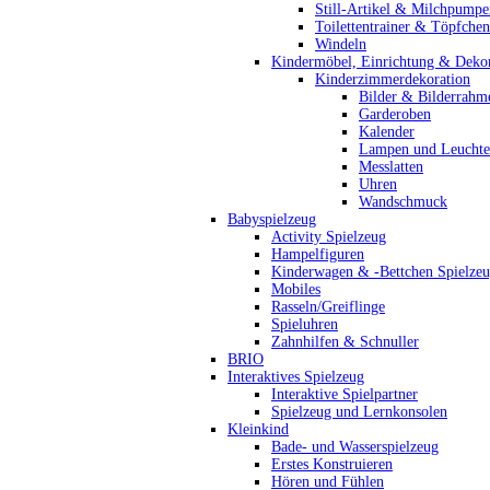
Still-Artikel & Milchpumpe
Toilettentrainer & Töpfchen
Windeln
Kindermöbel, Einrichtung & Dekor
Kinderzimmerdekoration
Bilder & Bilderrahm
Garderoben
Kalender
Lampen und Leucht
Messlatten
Uhren
Wandschmuck
Babyspielzeug
Activity Spielzeug
Hampelfiguren
Kinderwagen & -Bettchen Spielze
Mobiles
Rasseln/Greiflinge
Spieluhren
Zahnhilfen & Schnuller
BRIO
Interaktives Spielzeug
Interaktive Spielpartner
Spielzeug und Lernkonsolen
Kleinkind
Bade- und Wasserspielzeug
Erstes Konstruieren
Hören und Fühlen