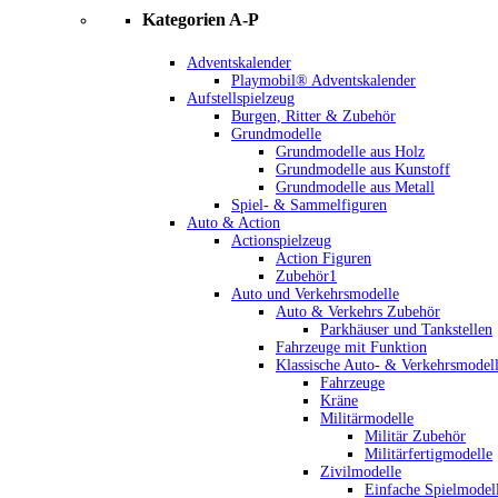
Kategorien A-P
Adventskalender
Playmobil® Adventskalender
Aufstellspielzeug
Burgen, Ritter & Zubehör
Grundmodelle
Grundmodelle aus Holz
Grundmodelle aus Kunstoff
Grundmodelle aus Metall
Spiel- & Sammelfiguren
Auto & Action
Actionspielzeug
Action Figuren
Zubehör1
Auto und Verkehrsmodelle
Auto & Verkehrs Zubehör
Parkhäuser und Tankstellen
Fahrzeuge mit Funktion
Klassische Auto- & Verkehrsmodel
Fahrzeuge
Kräne
Militärmodelle
Militär Zubehör
Militärfertigmodelle
Zivilmodelle
Einfache Spielmodel