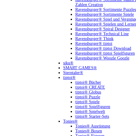
Zahlen Creation
Ravensburger® Sortimente Puzzles
Ravensburger® Sortimente Spiele
Ravensburger® Spiel und Vergnüg
Ravensburger® Spielen und Lerne
Ravensburger® Spiral Designer
Ravensburger® Technical Line
Ravensburger® Think
Ravensburger® tiptoi
Ravensburger® tiptoi Download
Ravensburger® tiptoi Spielfiguren
Ravensburger® Woozle Goozle
siku®
SMART GAMES®
Sterntaler®
tiptoi®
tiptoi® Bücher
tiptoi® CREATE
tiptoi® Globus
tiptoi® Puzzle
tiptoi® Spiele
tiptoi® Spielfiguren
tiptoi® Spielwelt
tiptoi® Starter-Sets
Tonies®
Tonies® Ausrüstung
Tonies® Boxen
Tonies® Figuren