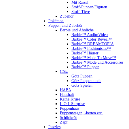
Mit Rassel
Stoff-Puppen/Figuren
Stoff-Tiere
Zubehör
Pokémon
Puppen und Zubehör
Barbie und Ähnliche
Barbie™ Audio/Video
Barbie™ Color Reveal™
Barbie™ DREAMTOPIA
Barbie™ Fashionistas™
Barbie™ Häuser
Barbie™ Made To Move™
Barbie™ Mode und Accessoires
Barbie™ Puppen
Götz
Götz Puppen
Götz Puppenmode
Götz Spielen
HABA
Haushalt
Käthe Kruse
L.O.L Surprise
Puppenhaus
Puppenwagen, -betten etc.
Schildkröt
Zapf
Puzzles