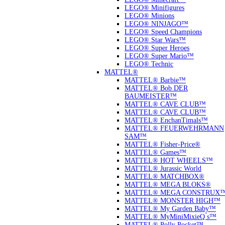
LEGO® Minifigures
LEGO® Minions
LEGO® NINJAGO™
LEGO® Speed Champions
LEGO® Star Wars™
LEGO® Super Heroes
LEGO® Super Mario™
LEGO® Technic
MATTEL®
MATTEL® Barbie™
MATTEL® Bob DER
BAUMEISTER™
MATTEL® CAVE CLUB™
MATTEL® CAVE CLUB™
MATTEL® EnchanTimals™
MATTEL® FEUERWEHRMANN
SAM™
MATTEL® Fisher-Price®
MATTEL® Games™
MATTEL® HOT WHEELS™
MATTEL® Jurassic World
MATTEL® MATCHBOX®
MATTEL® MEGA BLOKS®
MATTEL® MEGA CONSTRUX
MATTEL® MONSTER HIGH™
MATTEL® My Garden Baby™
MATTEL® MyMiniMixieQ ́s™
MATTEL® Polly Pocket™