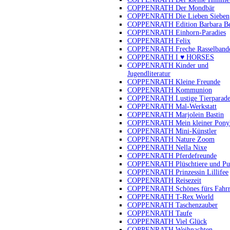
COPPENRATH Der Mondbär
COPPENRATH Die Lieben Sieben
COPPENRATH Edition Barbara B
COPPENRATH Einhorn-Paradies
COPPENRATH Felix
COPPENRATH Freche Rasselband
COPPENRATH I ♥ HORSES
COPPENRATH Kinder und
Jugendliteratur
COPPENRATH Kleine Freunde
COPPENRATH Kommunion
COPPENRATH Lustige Tierparad
COPPENRATH Mal-Werkstatt
COPPENRATH Marjolein Bastin
COPPENRATH Mein kleiner Pony
COPPENRATH Mini-Künstler
COPPENRATH Nature Zoom
COPPENRATH Nella Nixe
COPPENRATH Pferdefreunde
COPPENRATH Plüschtiere und Pu
COPPENRATH Prinzessin Lillifee
COPPENRATH Reisezeit
COPPENRATH Schönes fürs Fahr
COPPENRATH T-Rex World
COPPENRATH Taschenzauber
COPPENRATH Taufe
COPPENRATH Viel Glück
COPPENRATH Weihnachten