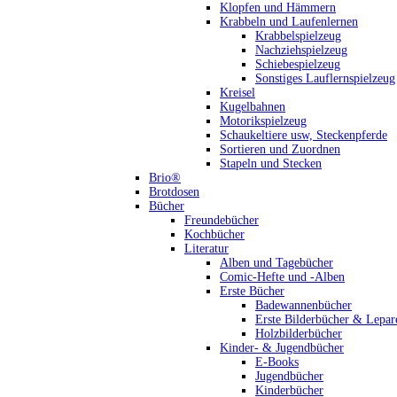
Klopfen und Hämmern
Krabbeln und Laufenlernen
Krabbelspielzeug
Nachziehspielzeug
Schiebespielzeug
Sonstiges Lauflernspielzeug
Kreisel
Kugelbahnen
Motorikspielzeug
Schaukeltiere usw, Steckenpferde
Sortieren und Zuordnen
Stapeln und Stecken
Brio®
Brotdosen
Bücher
Freundebücher
Kochbücher
Literatur
Alben und Tagebücher
Comic-Hefte und -Alben
Erste Bücher
Badewannenbücher
Erste Bilderbücher & Lepar
Holzbilderbücher
Kinder- & Jugendbücher
E-Books
Jugendbücher
Kinderbücher