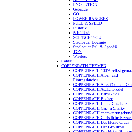
EVOLUTION
Gebäude
GO
POWER RANGERS
PULL & SPEED
Pustefix
Schildkröt
SCIENCE4YOU
Stadlbauer Bburago
Stadlbauer Pull & Speed®
TOY
Wireless
Cobi®
COPPENRATH THEMEN
COPPENRATH 100% selbst gemac
COPPENRATH Alben und
Eintragsbücher
COPPENRATH Alles für mein Oste
COPPENRATH Aschenbrödel
COPPENRATH BabyGlück
COPPENRATH Bücher
COPPENRATH Bunte Geschenke
COPPENRATH Capt´n Sharky
COPPENRATH charakterungebund
COPPENRATH Christliche Erwach
COPPENRATH Das kleine Glück
COPPENRATH Der Grolltroll
COPPENRATH Der kleine Himmel