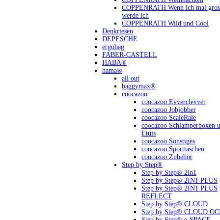
COPPENRATH Wenn ich mal gross
werde ich
COPPENRATH Wild und Cool
Denkriesen
DEPESCHE
ergobag
FABER-CASTELL
HABA®
hama®
all out
baggymax®
coocazoo
coocazoo Evverclevver
coocazoo Jobjobber
coocazoo ScaleRale
coocazoo Schlamperboxen 
Etuis
coocazoo Sonstiges
coocazoo Sporttaschen
coocazoo Zubehör
Step by Step®
Step by Step® 2in1
Step by Step® 2IN1 PLUS
Step by Step® 2IN1 PLUS
REFLECT
Step by Step® CLOUD
Step by Step® CLOUD O
Step by Step® e-SPACE