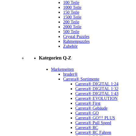
100 Teile
1000 Teile
150 Teile
1500 Teile
200 Teile
2000 Teile
500 Teile
Crystal Puzzles
Rahmenpuzzles
Zubehör
Kategorien Q-Z
Markenseiten
bruder®
Carrera® Sortimente
Carrera® DIGITAL 1:24
Carrera® DIGITAL 1:32
Carrera® DIGITAL 1:43
Carrera® EVOLUTION
Carrera® First
Carrera® Gebäude
Carrera® GO
Carrera® GO!!! PLUS
Carrera® Pull Speed
Carrera® RC
Carrera® RC Fahren