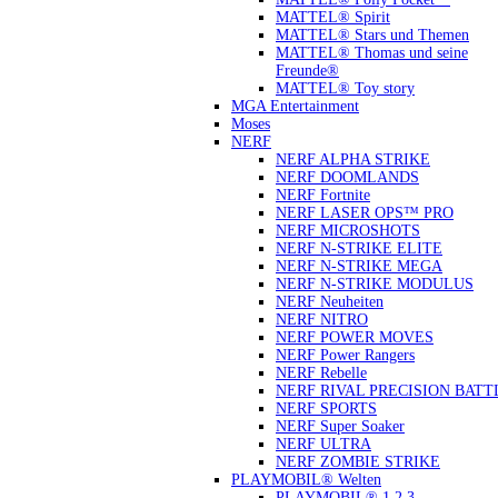
MATTEL® Spirit
MATTEL® Stars und Themen
MATTEL® Thomas und seine
Freunde®
MATTEL® Toy story
MGA Entertainment
Moses
NERF
NERF ALPHA STRIKE
NERF DOOMLANDS
NERF Fortnite
NERF LASER OPS™ PRO
NERF MICROSHOTS
NERF N-STRIKE ELITE
NERF N-STRIKE MEGA
NERF N-STRIKE MODULUS
NERF Neuheiten
NERF NITRO
NERF POWER MOVES
NERF Power Rangers
NERF Rebelle
NERF RIVAL PRECISION BATT
NERF SPORTS
NERF Super Soaker
NERF ULTRA
NERF ZOMBIE STRIKE
PLAYMOBIL® Welten
PLAYMOBIL® 1.2.3.