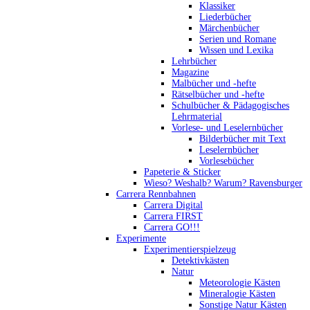
Klassiker
Liederbücher
Märchenbücher
Serien und Romane
Wissen und Lexika
Lehrbücher
Magazine
Malbücher und -hefte
Rätselbücher und -hefte
Schulbücher & Pädagogisches
Lehrmaterial
Vorlese- und Leselernbücher
Bilderbücher mit Text
Leselernbücher
Vorlesebücher
Papeterie & Sticker
Wieso? Weshalb? Warum? Ravensburger
Carrera Rennbahnen
Carrera Digital
Carrera FIRST
Carrera GO!!!
Experimente
Experimentierspielzeug
Detektivkästen
Natur
Meteorologie Kästen
Mineralogie Kästen
Sonstige Natur Kästen