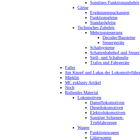
Sonstiges Funktionszubehör
Gleise
Ergänzungspackungen
Funktionsgleise
Standardgleise
Technisches Zubehör
Mehrzugsteuerung
Decoder/Bausteine
Steuergeräte
Schaltsysteme
Schattenbahnhof und Steue
Stell- und Schaltpulte
Trafos und Fahrgeräte
Faller
Jim Knopf und Lukas der Lokomotivführ
Märklin
MC exklusiv Artikel
Noch
Rollendes Material
Lokomotiven
Dampflokomotiven
Diesellokomotiven
Elektrolokomotiven
Sonstige Schienen-
Triebfahrzeuge
Wagen
Funktionswagen
Güterwagen