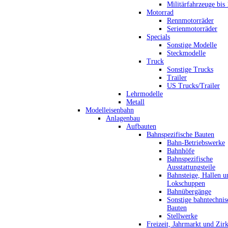
Militärfahrzeuge bis
Motorrad
Rennmotorräder
Serienmotorräder
Specials
Sonstige Modelle
Steckmodelle
Truck
Sonstige Trucks
Trailer
US Trucks/Trailer
Lehrmodelle
Metall
Modelleisenbahn
Anlagenbau
Aufbauten
Bahnspezifische Bauten
Bahn-Betriebswerke
Bahnhöfe
Bahnspezifische
Ausstattungsteile
Bahnsteige, Hallen u
Lokschuppen
Bahnübergänge
Sonstige bahntechnis
Bauten
Stellwerke
Freizeit, Jahrmarkt und Zir