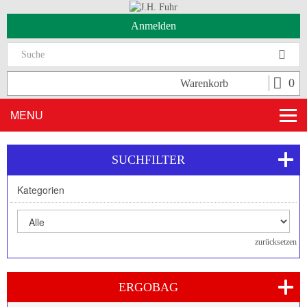
Anmelden
Suc
0
Warenkorb
MENU
SUCHFILTER
Kategorien
zurücksetzen
ERGOBAG