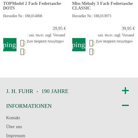
TOPModel 2 Fach Federtasche
Miss Melody 3 Fach Federtasche
DOTS
CLASSIC
Hersteller Nr.: 188,014008
Hersteller Nr.: 188,013973
29,95 €
39,95 €
zzgl. Versand
zzgl. Versand
inkl. MwSt.
inkl. MwSt.
Zum Vergleich hinzufügen
Zum Vergleich hinzufügen
pping_cart
shopping_cart
J. H. FUHR - 190 JAHRE
INFORMATIONEN
Kontakt
Über uns
Impressum