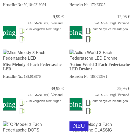
Hersteller Nr.: 50,1049219054
Hersteller Nr.: 170,23325
9,99 €
12,95 €
zzgl. Versand
zzgl. Versand
inkl. MwSt.
inkl. MwSt.
Zum Vergleich hinzufügen
Zum Vergleich hinzufügen
pping_cart
shopping_cart
Miss Melody 3 Fach Federtasche
Action World 3 Fach Federtasche
LED
LED Drohne
Hersteller Nr.: 188,013976
Hersteller Nr.: 188,013981
39,95 €
39,95 €
zzgl. Versand
zzgl. Versand
inkl. MwSt.
inkl. MwSt.
Zum Vergleich hinzufügen
Zum Vergleich hinzufügen
pping_cart
shopping_cart
NEU