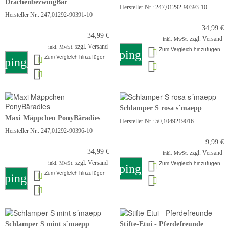
DrachenbezwingBär
Hersteller Nr.: 247,01292-90393-10
Hersteller Nr.: 247,01292-90391-10
34,99 €
34,99 €
zzgl. Versand
inkl. MwSt.
zzgl. Versand
inkl. MwSt.
Zum Vergleich hinzufügen
shopping_cart
Zum Vergleich hinzufügen
pping_cart
Schlamper S rosa s´maepp
Maxi Mäppchen PonyBäradies
Hersteller Nr.: 50,1049219016
Hersteller Nr.: 247,01292-90396-10
9,99 €
34,99 €
zzgl. Versand
inkl. MwSt.
zzgl. Versand
Zum Vergleich hinzufügen
inkl. MwSt.
shopping_cart
Zum Vergleich hinzufügen
pping_cart
Schlamper S mint s´maepp
Stifte-Etui - Pferdefreunde