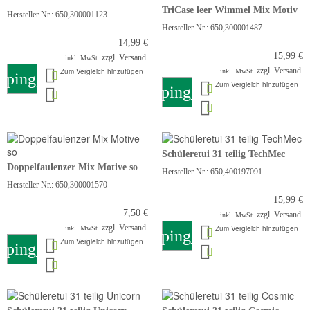
TriCase leer Wimmel Mix Motiv
Hersteller Nr.: 650,300001123
Hersteller Nr.: 650,300001487
14,99 €
15,99 €
zzgl. Versand
inkl. MwSt.
zzgl. Versand
Zum Vergleich hinzufügen
inkl. MwSt.
pping_cart
Zum Vergleich hinzufügen
shopping_cart
Schüleretui 31 teilig TechMec
Doppelfaulenzer Mix Motive so
Hersteller Nr.: 650,400197091
Hersteller Nr.: 650,300001570
15,99 €
7,50 €
zzgl. Versand
inkl. MwSt.
zzgl. Versand
Zum Vergleich hinzufügen
inkl. MwSt.
shopping_cart
Zum Vergleich hinzufügen
pping_cart