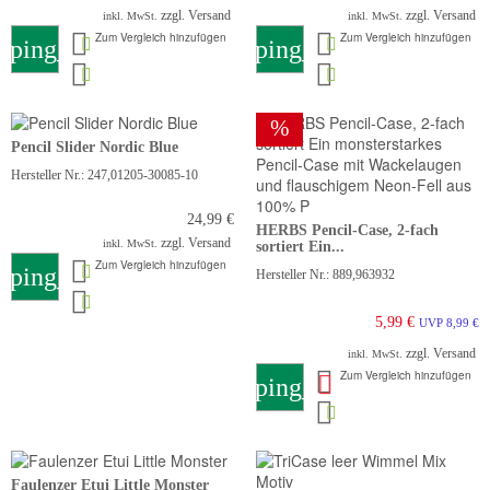
zzgl. Versand
zzgl. Versand
inkl. MwSt.
inkl. MwSt.
Zum Vergleich hinzufügen
Zum Vergleich hinzufügen
pping_cart
shopping_cart
%
Pencil Slider Nordic Blue
Hersteller Nr.: 247,01205-30085-10
24,99 €
HERBS Pencil-Case, 2-fach
zzgl. Versand
inkl. MwSt.
sortiert Ein...
Zum Vergleich hinzufügen
pping_cart
Hersteller Nr.: 889,963932
5,99 €
UVP 8,99 €
zzgl. Versand
inkl. MwSt.
Zum Vergleich hinzufügen
shopping_cart
Faulenzer Etui Little Monster