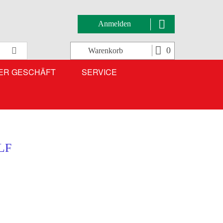
Anmelden
Suche
0
Warenkorb
ER GESCHÄFT
SERVICE
LF