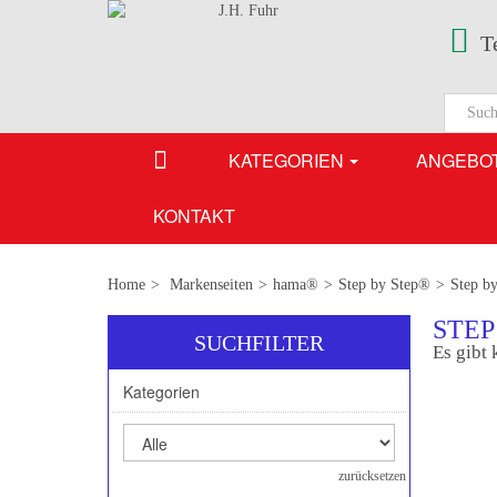
T
KATEGORIEN
ANGEBO
KONTAKT
Home
>
Markenseiten
>
hama®
>
Step by Step®
>
Step b
STEP
SUCHFILTER
Es gibt 
Kategorien
zurücksetzen