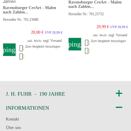
Ravensburger CreArt - Malen
nach Zahlen...
Ravensburger CreArt - Malen
nach Zahlen...
Hersteller Nr.: 701,23732
Hersteller Nr.: 701,23688
29,99 €
UVP 39,99 €
20,00 €
UVP 28,99 €
zzgl. Versand
inkl. MwSt.
zzgl. Versand
Zum Vergleich hinzufügen
inkl. MwSt.
shopping_cart
Zum Vergleich hinzufügen
pping_cart
J. H. FUHR - 190 JAHRE
INFORMATIONEN
Kontakt
Über uns