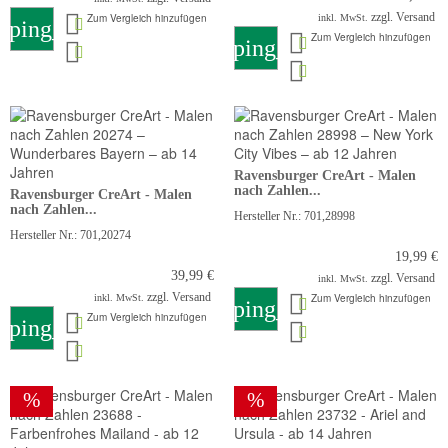
zzgl. Versand
Zum Vergleich hinzufügen
inkl. MwSt.
pping_cart
Zum Vergleich hinzufügen
shopping_cart
Ravensburger CreArt - Malen
nach Zahlen...
Ravensburger CreArt - Malen
nach Zahlen...
Hersteller Nr.: 701,28998
Hersteller Nr.: 701,20274
19,99 €
39,99 €
zzgl. Versand
inkl. MwSt.
zzgl. Versand
Zum Vergleich hinzufügen
inkl. MwSt.
shopping_cart
Zum Vergleich hinzufügen
pping_cart
%
%