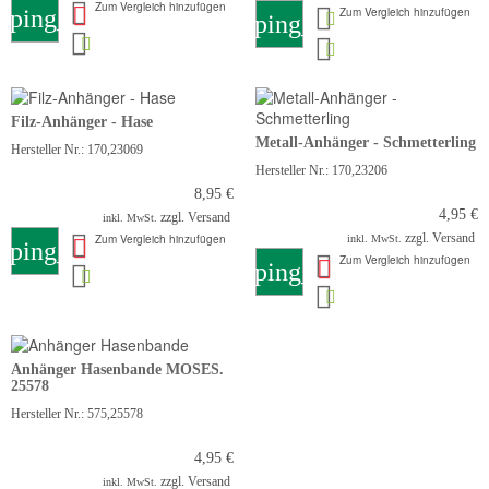
Zum Vergleich hinzufügen
pping_cart
Zum Vergleich hinzufügen
shopping_cart
Filz-Anhänger - Hase
Metall-Anhänger - Schmetterling
Hersteller Nr.: 170,23069
Hersteller Nr.: 170,23206
8,95 €
4,95 €
zzgl. Versand
inkl. MwSt.
zzgl. Versand
Zum Vergleich hinzufügen
inkl. MwSt.
pping_cart
Zum Vergleich hinzufügen
shopping_cart
Anhänger Hasenbande MOSES.
25578
Hersteller Nr.: 575,25578
4,95 €
zzgl. Versand
inkl. MwSt.