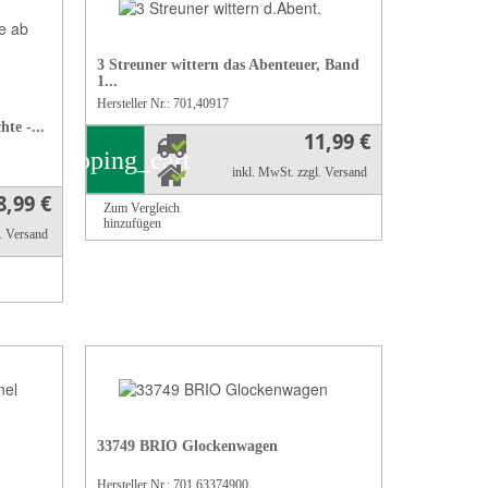
3 Streuner wittern das Abenteuer, Band
1...
Hersteller Nr.: 701,40917
te -...
11,99 €
shopping_cart
inkl. MwSt.
zzgl. Versand
8,99 €
Zum Vergleich
hinzufügen
l. Versand
33749 BRIO Glockenwagen
Hersteller Nr.: 701,63374900