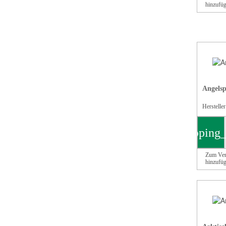
hinzufü
Angelsp
Herstelle
shopping_
Zum Ver
hinzufü