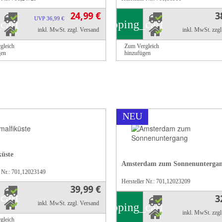
24,99 €
3
UVP 36,99 €
cart
shopping_cart
inkl. MwSt.
zzgl. Versand
inkl. MwSt.
zzg
gleich
Zum Vergleich
gen
hinzufügen
NEU
üste
Amsterdam zum Sonnenunterga
r Nr.: 701,12023149
Hersteller Nr.: 701,12023209
39,99 €
cart
3
inkl. MwSt.
zzgl. Versand
shopping_cart
inkl. MwSt.
zzg
gleich