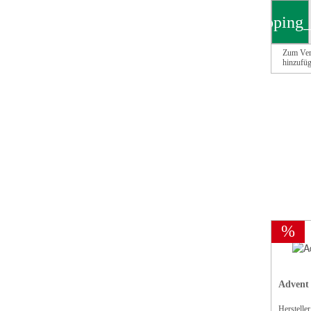
shopping_
Zum Ver
hinzufü
%
Advent 
Herstelle