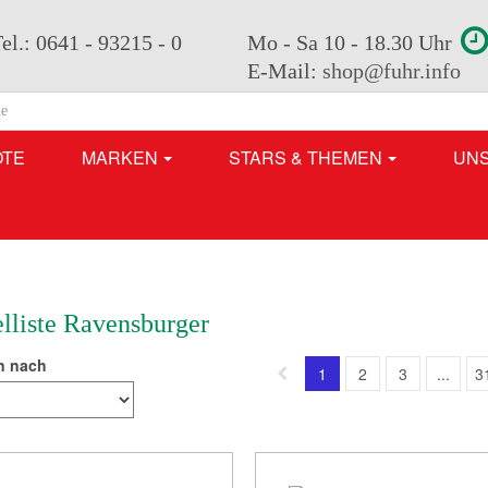
el.: 0641 - 93215 - 0
Mo - Sa 10 - 18.30 Uhr
E-Mail:
shop@fuhr.info
OTE
MARKEN
STARS & THEMEN
UN
elliste Ravensburger
n nach
1
2
3
...
3