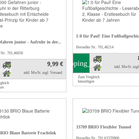
1:0 für Paul! Eine Fußballgeschich
fahren junior - Aufruhr in der...
Hersteller Nr.: 701,46214
r Nr.: 701,46050
shopping_cart
9,99 €
inkl. MwSt.
zzg
cart
inkl. MwSt.
zzgl. Versand
Zum Vergleich
hinzufügen
gleich
gen
33709 BRIO Flexibler Tunnel
RIO Blaue Batterie Frachtlok
Hersteller Nr.: 701,63370900