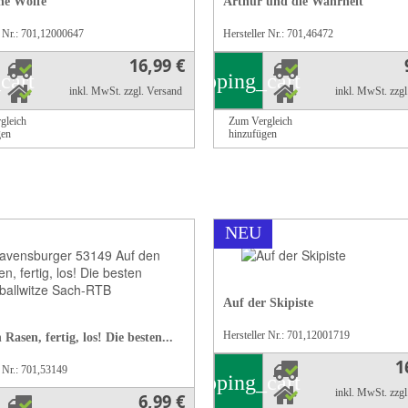
he Wölfe
Arthur und die Wahrheit
r Nr.: 701,12000647
Hersteller Nr.: 701,46472
16,99 €
cart
shopping_cart
inkl. MwSt.
zzgl. Versand
inkl. MwSt.
zzg
gleich
Zum Vergleich
gen
hinzufügen
NEU
Auf der Skipiste
Hersteller Nr.: 701,12001719
Rasen, fertig, los! Die besten...
1
r Nr.: 701,53149
shopping_cart
inkl. MwSt.
zzg
6,99 €