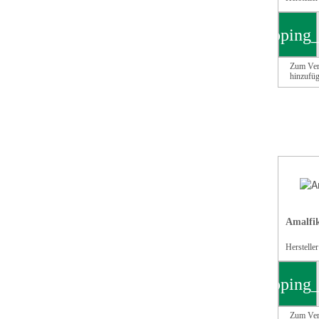
shopping_
Zum Ver
hinzufü
Amalfik
Herstelle
shopping_
Zum Ver