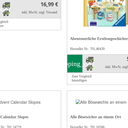
16,99 €
cart
inkl. MwSt.
zzgl. Versand
gleich
gen
Abenteuerliche Erstlesegeschichte
Hersteller Nr.: 701,46439
shopping_cart
inkl. MwSt.
zzg
Zum Vergleich
hinzufügen
Calendar Slopes
Alle Bösewichte an einem Ort
r Nr.: 701,24729
Hersteller Nr.: 701,16506