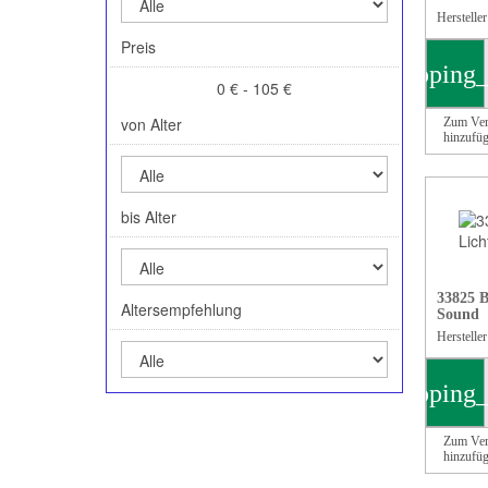
Herstelle
Preis
shopping_
0 € - 105 €
von Alter
Zum Ver
hinzufü
bis Alter
33825 B
Altersempfehlung
Sound
Herstelle
shopping_
Zum Ver
hinzufü