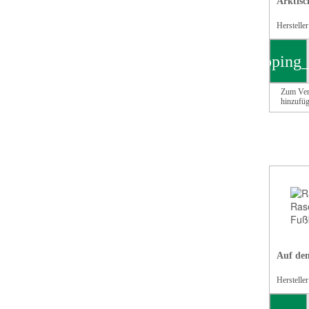
Arktisc
Herstelle
shopping_
Zum Ver
hinzufü
Auf den 
Herstelle