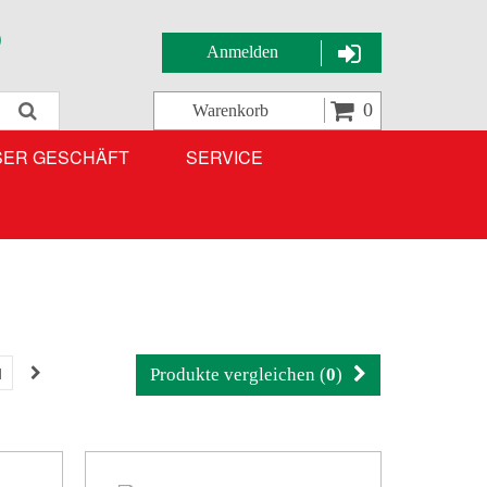
Anmelden
Suche
0
Warenkorb
SER GESCHÄFT
SERVICE
1
Produkte vergleichen (
0
)