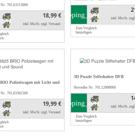
r Nr.: 701,63313000
2
shopping_cart
18,99 €
inkl. MwSt.
zzg
cart
inkl. MwSt.
zzgl. Versand
Zum Vergleich
hinzufügen
gleich
gen
3D Puzzle Stiftehalter DFB
RIO Polizeiwagen mit Licht und
Hersteller Nr.: 701,12008069
r Nr.: 701,63382500
1
shopping_cart
19,99 €
inkl. MwSt.
zzg
cart
inkl. MwSt.
zzgl. Versand
Zum Vergleich
hinzufügen
gleich
gen