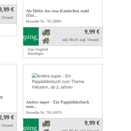
8,99 €
Als Hitler das rosa Kaninchen stahl
(Ein...
l. Versand
Hersteller Nr.: 701,58003
9,99 €
shopping_cart
inkl. MwSt.
zzgl. Versand
Zum Vergleich
hinzufügen
ng
Anders super - Ein Pappbilderbuch
zum...
Hersteller Nr.: 701,41874
2,99 €
9,99 €
l. Versand
shopping_cart