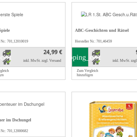
Spiele
ABC-Geschichten und Rätsel
r Nr.: 701,12010019
Hersteller Nr.: 701,46459
24,99 €
cart
shopping_cart
inkl. MwSt.
zzgl. Versand
inkl. MwSt.
zzg
gleich
Zum Vergleich
gen
hinzufügen
er im Dschungel
r Nr.: 701,12000682