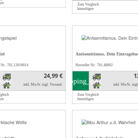
gen
Zum Vergleich
hinzufügen
iel
Antisemitismus. Dein Eintragebu
r Nr.: 701,12010014
Hersteller Nr.: 701,48092
24,99 €
1
cart
shopping_cart
inkl. MwSt.
zzgl. Versand
inkl. MwSt.
zzg
gleich
Zum Vergleich
gen
hinzufügen