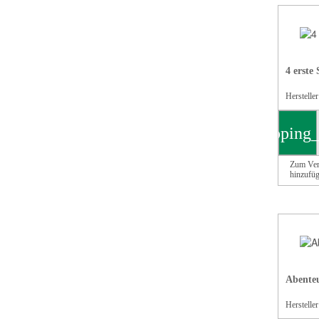
4 erste 
Herstelle
shopping_
Zum Ver
hinzufü
Abenteu
Herstelle