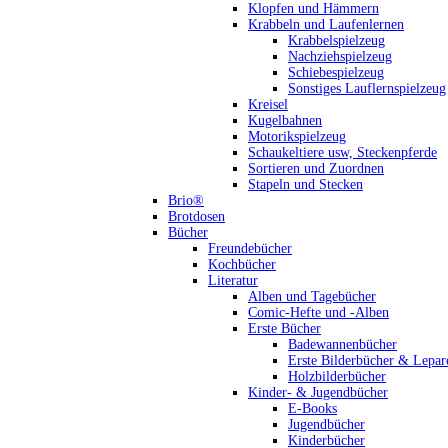
Klopfen und Hämmern
Krabbeln und Laufenlernen
Krabbelspielzeug
Nachziehspielzeug
Schiebespielzeug
Sonstiges Lauflernspielzeug
Kreisel
Kugelbahnen
Motorikspielzeug
Schaukeltiere usw, Steckenpferde
Sortieren und Zuordnen
Stapeln und Stecken
Brio®
Brotdosen
Bücher
Freundebücher
Kochbücher
Literatur
Alben und Tagebücher
Comic-Hefte und -Alben
Erste Bücher
Badewannenbücher
Erste Bilderbücher & Lepar
Holzbilderbücher
Kinder- & Jugendbücher
E-Books
Jugendbücher
Kinderbücher