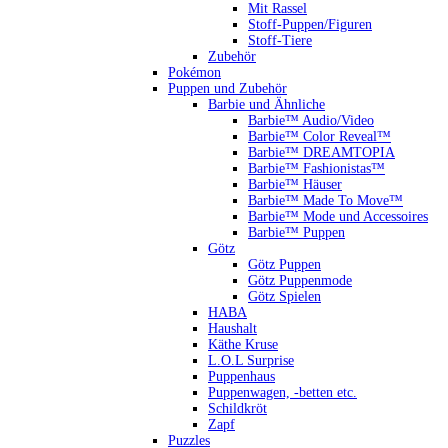
Mit Rassel
Stoff-Puppen/Figuren
Stoff-Tiere
Zubehör
Pokémon
Puppen und Zubehör
Barbie und Ähnliche
Barbie™ Audio/Video
Barbie™ Color Reveal™
Barbie™ DREAMTOPIA
Barbie™ Fashionistas™
Barbie™ Häuser
Barbie™ Made To Move™
Barbie™ Mode und Accessoires
Barbie™ Puppen
Götz
Götz Puppen
Götz Puppenmode
Götz Spielen
HABA
Haushalt
Käthe Kruse
L.O.L Surprise
Puppenhaus
Puppenwagen, -betten etc.
Schildkröt
Zapf
Puzzles