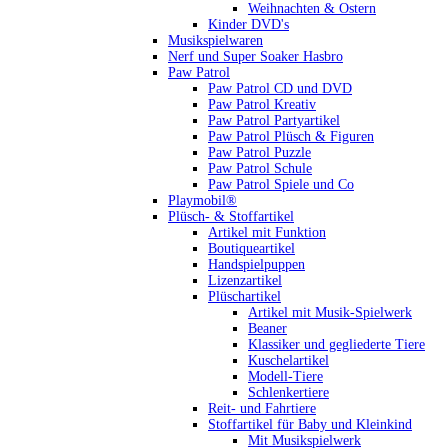
Weihnachten & Ostern
Kinder DVD's
Musikspielwaren
Nerf und Super Soaker Hasbro
Paw Patrol
Paw Patrol CD und DVD
Paw Patrol Kreativ
Paw Patrol Partyartikel
Paw Patrol Plüsch & Figuren
Paw Patrol Puzzle
Paw Patrol Schule
Paw Patrol Spiele und Co
Playmobil®
Plüsch- & Stoffartikel
Artikel mit Funktion
Boutiqueartikel
Handspielpuppen
Lizenzartikel
Plüschartikel
Artikel mit Musik-Spielwerk
Beaner
Klassiker und gegliederte Tiere
Kuschelartikel
Modell-Tiere
Schlenkertiere
Reit- und Fahrtiere
Stoffartikel für Baby und Kleinkind
Mit Musikspielwerk