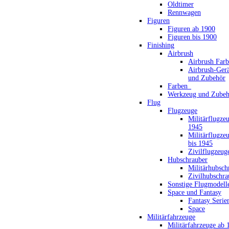
Oldtimer
Rennwagen
Figuren
Figuren ab 1900
Figuren bis 1900
Finishing
Airbrush
Airbrush Far
Airbrush-Gerä
und Zubehör
Farben_
Werkzeug und Zubeh
Flug
Flugzeuge
Militärflugze
1945
Militärflugze
bis 1945
Zivilflugzeug
Hubschrauber
Militärhubsch
Zivilhubschra
Sonstige Flugmodell
Space und Fantasy
Fantasy Serie
Space
Militärfahrzeuge
Militärfahrzeuge ab 