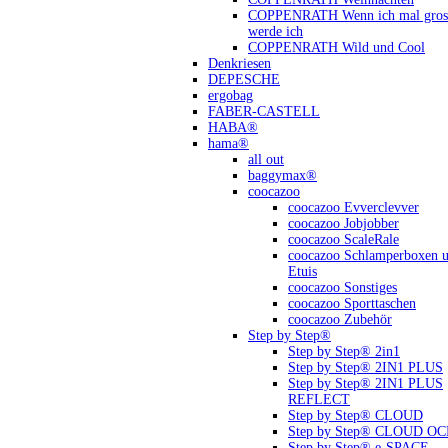
COPPENRATH Wenn ich mal gross
werde ich
COPPENRATH Wild und Cool
Denkriesen
DEPESCHE
ergobag
FABER-CASTELL
HABA®
hama®
all out
baggymax®
coocazoo
coocazoo Evverclevver
coocazoo Jobjobber
coocazoo ScaleRale
coocazoo Schlamperboxen 
Etuis
coocazoo Sonstiges
coocazoo Sporttaschen
coocazoo Zubehör
Step by Step®
Step by Step® 2in1
Step by Step® 2IN1 PLUS
Step by Step® 2IN1 PLUS
REFLECT
Step by Step® CLOUD
Step by Step® CLOUD O
Step by Step® e-SPACE