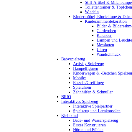
Still-Artikel & Milchpumpe
Toilettentrainer & Töpfchen
Windeln
Kindermöbel, Einrichtung & Dekor
Kinderzimmerdekoration
Bilder & Bilderrahm
Garderoben
Kalender
Lampen und Leucht
Messlatten
Uhren
Wandschmuck
Babyspielzeug
Activity Spielzeug
Hampelfiguren
Kinderwagen & -Bettchen Spielze
Mobiles
Rasseln/Greiflinge
Spieluhren
Zahnhilfen & Schnuller
BRIO
Interaktives Spielzeug
Interaktive Spielpartner
Spielzeug und Lernkonsolen
Kleinkind
Bade- und Wasserspielzeug
Erstes Konstruieren
Hören und Fühlen