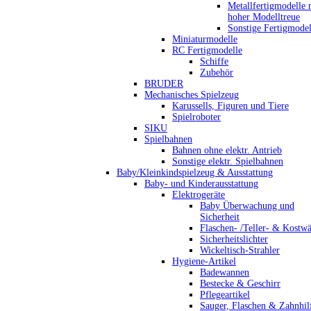
Metallfertigmodelle 
hoher Modelltreue
Sonstige Fertigmodel
Miniaturmodelle
RC Fertigmodelle
Schiffe
Zubehör
BRUDER
Mechanisches Spielzeug
Karussells, Figuren und Tiere
Spielroboter
SIKU
Spielbahnen
Bahnen ohne elektr. Antrieb
Sonstige elektr. Spielbahnen
Baby/Kleinkindspielzeug & Ausstattung
Baby- und Kinderausstattung
Elektrogeräte
Baby Überwachung und
Sicherheit
Flaschen- /Teller- & Kostw
Sicherheitslichter
Wickeltisch-Strahler
Hygiene-Artikel
Badewannen
Bestecke & Geschirr
Pflegeartikel
Sauger, Flaschen & Zahnhil