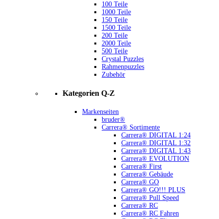
100 Teile
1000 Teile
150 Teile
1500 Teile
200 Teile
2000 Teile
500 Teile
Crystal Puzzles
Rahmenpuzzles
Zubehör
Kategorien Q-Z
Markenseiten
bruder®
Carrera® Sortimente
Carrera® DIGITAL 1:24
Carrera® DIGITAL 1:32
Carrera® DIGITAL 1:43
Carrera® EVOLUTION
Carrera® First
Carrera® Gebäude
Carrera® GO
Carrera® GO!!! PLUS
Carrera® Pull Speed
Carrera® RC
Carrera® RC Fahren