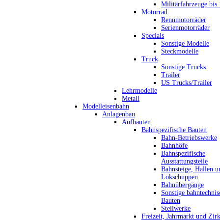
Militärfahrzeuge bis
Motorrad
Rennmotorräder
Serienmotorräder
Specials
Sonstige Modelle
Steckmodelle
Truck
Sonstige Trucks
Trailer
US Trucks/Trailer
Lehrmodelle
Metall
Modelleisenbahn
Anlagenbau
Aufbauten
Bahnspezifische Bauten
Bahn-Betriebswerke
Bahnhöfe
Bahnspezifische
Ausstattungsteile
Bahnsteige, Hallen u
Lokschuppen
Bahnübergänge
Sonstige bahntechnis
Bauten
Stellwerke
Freizeit, Jahrmarkt und Zir