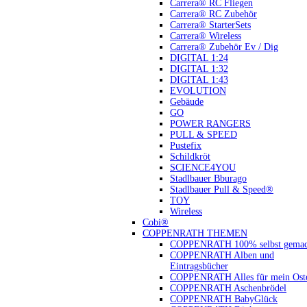
Carrera® RC Fliegen
Carrera® RC Zubehör
Carrera® StarterSets
Carrera® Wireless
Carrera® Zubehör Ev / Dig
DIGITAL 1:24
DIGITAL 1:32
DIGITAL 1:43
EVOLUTION
Gebäude
GO
POWER RANGERS
PULL & SPEED
Pustefix
Schildkröt
SCIENCE4YOU
Stadlbauer Bburago
Stadlbauer Pull & Speed®
TOY
Wireless
Cobi®
COPPENRATH THEMEN
COPPENRATH 100% selbst gemac
COPPENRATH Alben und
Eintragsbücher
COPPENRATH Alles für mein Oste
COPPENRATH Aschenbrödel
COPPENRATH BabyGlück