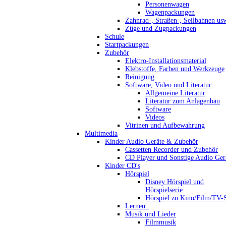
Personenwagen
Wagenpackungen
Zahnrad-, Straßen-, Seilbahnen us
Züge und Zugpackungen
Schule
Startpackungen
Zubehör
Elektro-Installationsmaterial
Klebstoffe, Farben und Werkzeuge
Reinigung
Software, Video und Literatur
Allgemeine Literatur
Literatur zum Anlagenbau
Software
Videos
Vitrinen und Aufbewahrung
Multimedia
Kinder Audio Geräte & Zubehör
Cassetten Recorder und Zubehör
CD Player und Sonstige Audio Ger
Kinder CD's
Hörspiel
Disney Hörspiel und
Hörspielserie
Hörspiel zu Kino/Film/TV-S
Lernen_
Musik und Lieder
Filmmusik