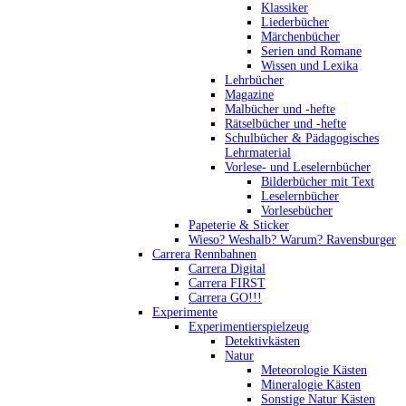
Klassiker
Liederbücher
Märchenbücher
Serien und Romane
Wissen und Lexika
Lehrbücher
Magazine
Malbücher und -hefte
Rätselbücher und -hefte
Schulbücher & Pädagogisches
Lehrmaterial
Vorlese- und Leselernbücher
Bilderbücher mit Text
Leselernbücher
Vorlesebücher
Papeterie & Sticker
Wieso? Weshalb? Warum? Ravensburger
Carrera Rennbahnen
Carrera Digital
Carrera FIRST
Carrera GO!!!
Experimente
Experimentierspielzeug
Detektivkästen
Natur
Meteorologie Kästen
Mineralogie Kästen
Sonstige Natur Kästen