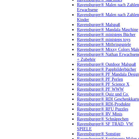
Ravensburger® Malen nach Zahlen
Erwachsene
Ravensburger® Malen nach Zahlen
Kinder
Ravensburger® Malspaß
Ravensburger® Mandala Maschine
Ravensburger® ministeps Bücher
Ravensburger® ministeps toys
Ravensburger® Mitbringspiele
Ravensburger® Mixxy Colors Mal
Ravensburger® Nathan Erwachsen
+ Zubehör
Ravensburger® Outdoor Malspaß
Ravensburger® Pappbilderbücher
Ravensburger® PF Mandala Desig
Ravensburger® PF Perlen
Ravensburger® PF Science X
Ravensburger® PF WWW
Ravensburger® Quiz und Co.
Ravensburger® RDI Geschenkkart
Ravensburger® RDI-Produkte
Ravensburger® RFU Puzzles
Ravensburger® RV Minis
Ravensburger® Schnäppchen
Ravensburger® SF TRAD. VW
SPIELE
Ravensburger® Sonstige
Ravensburger® Sortimente Malen 