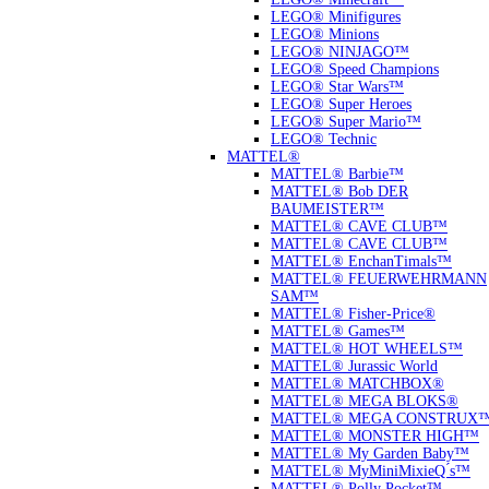
LEGO® Minifigures
LEGO® Minions
LEGO® NINJAGO™
LEGO® Speed Champions
LEGO® Star Wars™
LEGO® Super Heroes
LEGO® Super Mario™
LEGO® Technic
MATTEL®
MATTEL® Barbie™
MATTEL® Bob DER
BAUMEISTER™
MATTEL® CAVE CLUB™
MATTEL® CAVE CLUB™
MATTEL® EnchanTimals™
MATTEL® FEUERWEHRMANN
SAM™
MATTEL® Fisher-Price®
MATTEL® Games™
MATTEL® HOT WHEELS™
MATTEL® Jurassic World
MATTEL® MATCHBOX®
MATTEL® MEGA BLOKS®
MATTEL® MEGA CONSTRUX
MATTEL® MONSTER HIGH™
MATTEL® My Garden Baby™
MATTEL® MyMiniMixieQ ́s™
MATTEL® Polly Pocket™