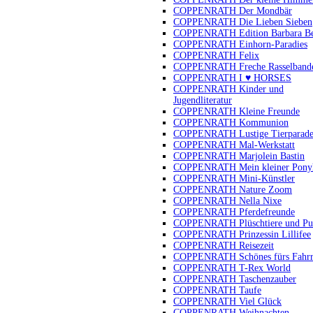
COPPENRATH Der Mondbär
COPPENRATH Die Lieben Sieben
COPPENRATH Edition Barbara B
COPPENRATH Einhorn-Paradies
COPPENRATH Felix
COPPENRATH Freche Rasselband
COPPENRATH I ♥ HORSES
COPPENRATH Kinder und
Jugendliteratur
COPPENRATH Kleine Freunde
COPPENRATH Kommunion
COPPENRATH Lustige Tierparad
COPPENRATH Mal-Werkstatt
COPPENRATH Marjolein Bastin
COPPENRATH Mein kleiner Pony
COPPENRATH Mini-Künstler
COPPENRATH Nature Zoom
COPPENRATH Nella Nixe
COPPENRATH Pferdefreunde
COPPENRATH Plüschtiere und Pu
COPPENRATH Prinzessin Lillifee
COPPENRATH Reisezeit
COPPENRATH Schönes fürs Fahr
COPPENRATH T-Rex World
COPPENRATH Taschenzauber
COPPENRATH Taufe
COPPENRATH Viel Glück
COPPENRATH Weihnachten