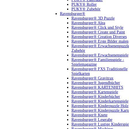
PUKY® Roller
PUKY® Zubehör
Ravensburger®
Ravensburger® 3D Puzzle
Ravensburger® Alea
Ravensburger® Click und Style
Ravensburger® Create und Paint
Ravensburger® Creation Diverses
Ravensburger® Erste Bilder malen
Ravensburger® Erwachsenenpuzzl
Zubehör
Ravensburger® Erwachsenenspiele
Ravensburger® Familienspiele -
Spielemagazine
Ravensburger® FXS Traditionelle
Spielkarten
Ravensburger® Gravitrax
Ravensburger® Jugendbücher
Ravensburger® KARTENHITS
Ravensburger® Kartenspiele
Ravensburger® Kinderbücher
Ravensburger® Kinderkartenspiele
Ravensburger® Kinderpuzzle Holz
Ravensburger® Kinderpuzzle Kart
Ravensburger® Knete
Ravensburger® Leserabe
Ravensburger® Lustige Kinderspie
Ravensburger® Machines