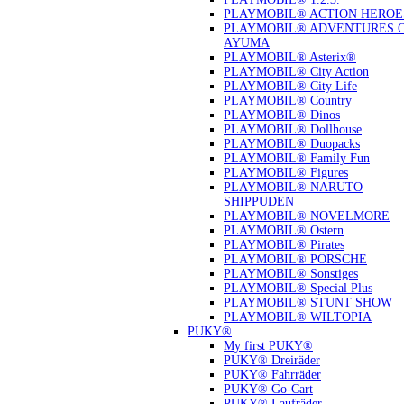
PLAYMOBIL® ACTION HEROE
PLAYMOBIL® ADVENTURES 
AYUMA
PLAYMOBIL® Asterix®
PLAYMOBIL® City Action
PLAYMOBIL® City Life
PLAYMOBIL® Country
PLAYMOBIL® Dinos
PLAYMOBIL® Dollhouse
PLAYMOBIL® Duopacks
PLAYMOBIL® Family Fun
PLAYMOBIL® Figures
PLAYMOBIL® NARUTO
SHIPPUDEN
PLAYMOBIL® NOVELMORE
PLAYMOBIL® Ostern
PLAYMOBIL® Pirates
PLAYMOBIL® PORSCHE
PLAYMOBIL® Sonstiges
PLAYMOBIL® Special Plus
PLAYMOBIL® STUNT SHOW
PLAYMOBIL® WILTOPIA
PUKY®
My first PUKY®
PUKY® Dreiräder
PUKY® Fahrräder
PUKY® Go-Cart
PUKY® Laufräder