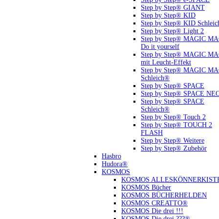
Step by Step® GIANT
Step by Step® KID
Step by Step® KID Schlei
Step by Step® Light 2
Step by Step® MAGIC M
Do it yourself
Step by Step® MAGIC M
mit Leucht-Effekt
Step by Step® MAGIC M
Schleich®
Step by Step® SPACE
Step by Step® SPACE NE
Step by Step® SPACE
Schleich®
Step by Step® Touch 2
Step by Step® TOUCH 2
FLASH
Step by Step® Weitere
Step by Step® Zubehör
Hasbro
Hudora®
KOSMOS
KOSMOS ALLESKÖNNERKIST
KOSMOS Bücher
KOSMOS BÜCHERHELDEN
KOSMOS CREATTO®
KOSMOS Die drei !!!
KOSMOS Die drei ???®