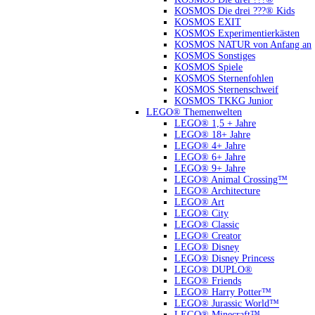
KOSMOS Die drei ???® Kids
KOSMOS EXIT
KOSMOS Experimentierkästen
KOSMOS NATUR von Anfang an
KOSMOS Sonstiges
KOSMOS Spiele
KOSMOS Sternenfohlen
KOSMOS Sternenschweif
KOSMOS TKKG Junior
LEGO® Themenwelten
LEGO® 1,5 + Jahre
LEGO® 18+ Jahre
LEGO® 4+ Jahre
LEGO® 6+ Jahre
LEGO® 9+ Jahre
LEGO® Animal Crossing™
LEGO® Architecture
LEGO® Art
LEGO® City
LEGO® Classic
LEGO® Creator
LEGO® Disney
LEGO® Disney Princess
LEGO® DUPLO®
LEGO® Friends
LEGO® Harry Potter™
LEGO® Jurassic World™
LEGO® Minecraft™