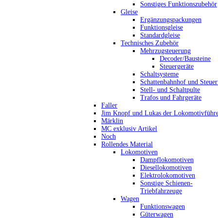
Sonstiges Funktionszubehör
Gleise
Ergänzungspackungen
Funktionsgleise
Standardgleise
Technisches Zubehör
Mehrzugsteuerung
Decoder/Bausteine
Steuergeräte
Schaltsysteme
Schattenbahnhof und Steue
Stell- und Schaltpulte
Trafos und Fahrgeräte
Faller
Jim Knopf und Lukas der Lokomotivführ
Märklin
MC exklusiv Artikel
Noch
Rollendes Material
Lokomotiven
Dampflokomotiven
Diesellokomotiven
Elektrolokomotiven
Sonstige Schienen-
Triebfahrzeuge
Wagen
Funktionswagen
Güterwagen