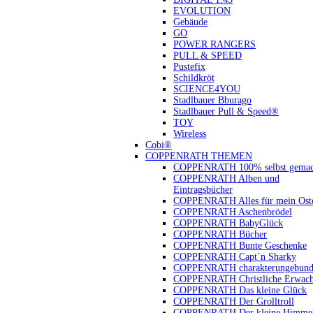
EVOLUTION
Gebäude
GO
POWER RANGERS
PULL & SPEED
Pustefix
Schildkröt
SCIENCE4YOU
Stadlbauer Bburago
Stadlbauer Pull & Speed®
TOY
Wireless
Cobi®
COPPENRATH THEMEN
COPPENRATH 100% selbst gemac
COPPENRATH Alben und
Eintragsbücher
COPPENRATH Alles für mein Oste
COPPENRATH Aschenbrödel
COPPENRATH BabyGlück
COPPENRATH Bücher
COPPENRATH Bunte Geschenke
COPPENRATH Capt´n Sharky
COPPENRATH charakterungebund
COPPENRATH Christliche Erwach
COPPENRATH Das kleine Glück
COPPENRATH Der Grolltroll
COPPENRATH Der kleine Himmel