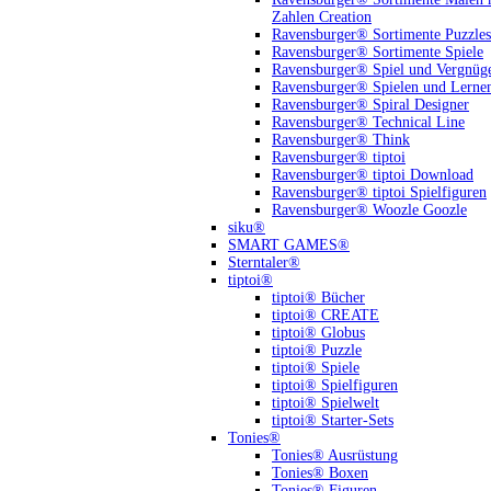
Zahlen Creation
Ravensburger® Sortimente Puzzles
Ravensburger® Sortimente Spiele
Ravensburger® Spiel und Vergnüg
Ravensburger® Spielen und Lerne
Ravensburger® Spiral Designer
Ravensburger® Technical Line
Ravensburger® Think
Ravensburger® tiptoi
Ravensburger® tiptoi Download
Ravensburger® tiptoi Spielfiguren
Ravensburger® Woozle Goozle
siku®
SMART GAMES®
Sterntaler®
tiptoi®
tiptoi® Bücher
tiptoi® CREATE
tiptoi® Globus
tiptoi® Puzzle
tiptoi® Spiele
tiptoi® Spielfiguren
tiptoi® Spielwelt
tiptoi® Starter-Sets
Tonies®
Tonies® Ausrüstung
Tonies® Boxen
Tonies® Figuren