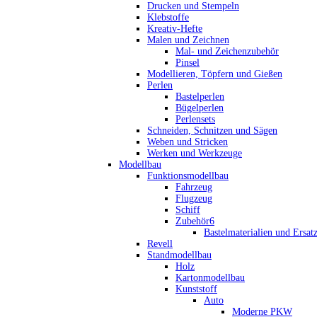
Drucken und Stempeln
Klebstoffe
Kreativ-Hefte
Malen und Zeichnen
Mal- und Zeichenzubehör
Pinsel
Modellieren, Töpfern und Gießen
Perlen
Bastelperlen
Bügelperlen
Perlensets
Schneiden, Schnitzen und Sägen
Weben und Stricken
Werken und Werkzeuge
Modellbau
Funktionsmodellbau
Fahrzeug
Flugzeug
Schiff
Zubehör6
Bastelmaterialien und Ersatz
Revell
Standmodellbau
Holz
Kartonmodellbau
Kunststoff
Auto
Moderne PKW