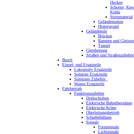
Hecken
Schotter, Kie
Kohle
Streumaterial
Geländematten
Hintergrund
Geländeteile
Brücken
Rampen und Gleiswe
Tunnel
Gleisbettung
Straßen und Straßenzubehör
Busch
Einzel- und Ersatzteile
Lokomotiv Ersatzteile
Sonstige Ersatzteile
Sonstiges Zubehör_
Wagen Ersatzteile
Fahrbetrieb
Funktionszubehör
Drehscheiben
Elektrische Bahnübergänge
Elektrische Kräne
Oberleitungsbetrieb
Schiebebühnen
Signale
Formsignale
Lichtsignale