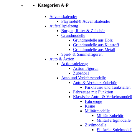
Kategorien A-P
Adventskalender
Playmobil® Adventskalender
Aufstellspielzeug
Burgen, Ritter & Zubehör
Grundmodelle
Grundmodelle aus Holz
Grundmodelle aus Kunstoff
Grundmodelle aus Metall
Spiel- & Sammelfiguren
Auto & Action
Actionspielzeug
Action Figuren
Zubehör1
Auto und Verkehrsmodelle
Auto & Verkehrs Zubehör
Parkhäuser und Tankstellen
Fahrzeuge mit Funktion
Klassische Auto- & Verkehrsmodel
Fahrzeuge
Kräne
Militärmodelle
Militär Zubehör
Militärfertigmodelle
Zivilmodelle
Einfache Spielmodel