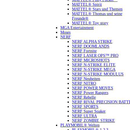
MATTEL® Spirit
MATTEL® Stars und Themen
MATTEL® Thomas und seine
Freunde®
MATTEL® Toy story
MGA Entertainment
Moses
NERF
NERF ALPHA STRIKE
NERF DOOMLANDS
NERF Fortnite
NERF LASER OPS™ PRO
NERF MICROSHOTS
NERF N-STRIKE ELITE
NERF N-STRIKE MEGA
NERF N-STRIKE MODULUS
NERF Neuheiten
NERF NITRO
NERF POWER MOVES
NERF Power Rangers
NERF Rebelle
NERF RIVAL PRECISION BATT
NERF SPORTS
NERF Super Soaker
NERF ULTRA
NERF ZOMBIE STRIKE
PLAYMOBIL® Welten
PLAYMOBIL® 1.2.3.