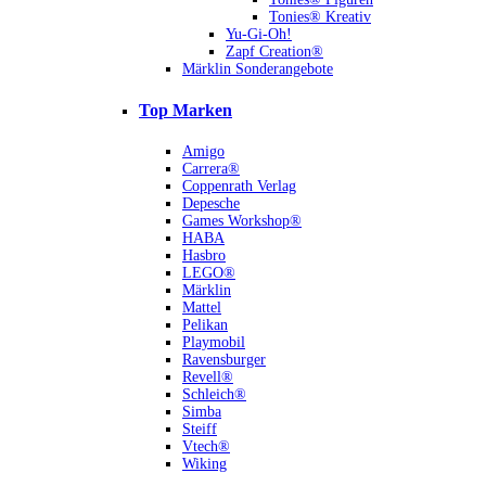
Tonies® Kreativ
Yu-Gi-Oh!
Zapf Creation®
Märklin Sonderangebote
Top Marken
Amigo
Carrera®
Coppenrath Verlag
Depesche
Games Workshop®
HABA
Hasbro
LEGO®
Märklin
Mattel
Pelikan
Playmobil
Ravensburger
Revell®
Schleich®
Simba
Steiff
Vtech®
Wiking