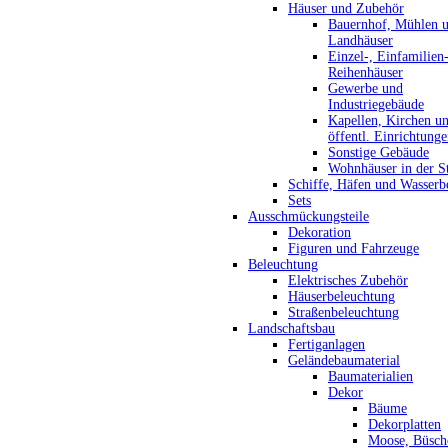
Häuser und Zubehör
Bauernhof, Mühlen 
Landhäuser
Einzel-, Einfamilien
Reihenhäuser
Gewerbe und
Industriegebäude
Kapellen, Kirchen u
öffentl. Einrichtung
Sonstige Gebäude
Wohnhäuser in der S
Schiffe, Häfen und Wasserb
Sets
Ausschmückungsteile
Dekoration
Figuren und Fahrzeuge
Beleuchtung
Elektrisches Zubehör
Häuserbeleuchtung
Straßenbeleuchtung
Landschaftsbau
Fertiganlagen
Geländebaumaterial
Baumaterialien
Dekor
Bäume
Dekorplatten
Moose, Büsch