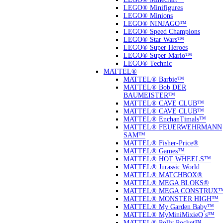
LEGO® Minifigures
LEGO® Minions
LEGO® NINJAGO™
LEGO® Speed Champions
LEGO® Star Wars™
LEGO® Super Heroes
LEGO® Super Mario™
LEGO® Technic
MATTEL®
MATTEL® Barbie™
MATTEL® Bob DER
BAUMEISTER™
MATTEL® CAVE CLUB™
MATTEL® CAVE CLUB™
MATTEL® EnchanTimals™
MATTEL® FEUERWEHRMANN
SAM™
MATTEL® Fisher-Price®
MATTEL® Games™
MATTEL® HOT WHEELS™
MATTEL® Jurassic World
MATTEL® MATCHBOX®
MATTEL® MEGA BLOKS®
MATTEL® MEGA CONSTRUX
MATTEL® MONSTER HIGH™
MATTEL® My Garden Baby™
MATTEL® MyMiniMixieQ ́s™
MATTEL® Polly Pocket™