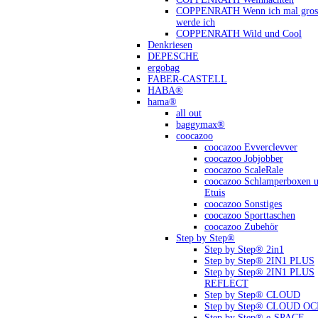
COPPENRATH Wenn ich mal gross
werde ich
COPPENRATH Wild und Cool
Denkriesen
DEPESCHE
ergobag
FABER-CASTELL
HABA®
hama®
all out
baggymax®
coocazoo
coocazoo Evverclevver
coocazoo Jobjobber
coocazoo ScaleRale
coocazoo Schlamperboxen 
Etuis
coocazoo Sonstiges
coocazoo Sporttaschen
coocazoo Zubehör
Step by Step®
Step by Step® 2in1
Step by Step® 2IN1 PLUS
Step by Step® 2IN1 PLUS
REFLECT
Step by Step® CLOUD
Step by Step® CLOUD O
Step by Step® e-SPACE