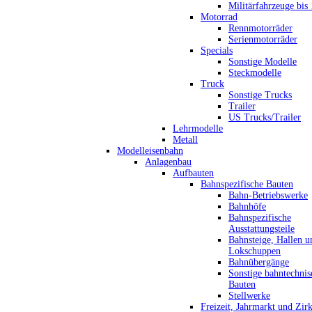
Militärfahrzeuge bis
Motorrad
Rennmotorräder
Serienmotorräder
Specials
Sonstige Modelle
Steckmodelle
Truck
Sonstige Trucks
Trailer
US Trucks/Trailer
Lehrmodelle
Metall
Modelleisenbahn
Anlagenbau
Aufbauten
Bahnspezifische Bauten
Bahn-Betriebswerke
Bahnhöfe
Bahnspezifische
Ausstattungsteile
Bahnsteige, Hallen u
Lokschuppen
Bahnübergänge
Sonstige bahntechnis
Bauten
Stellwerke
Freizeit, Jahrmarkt und Zir