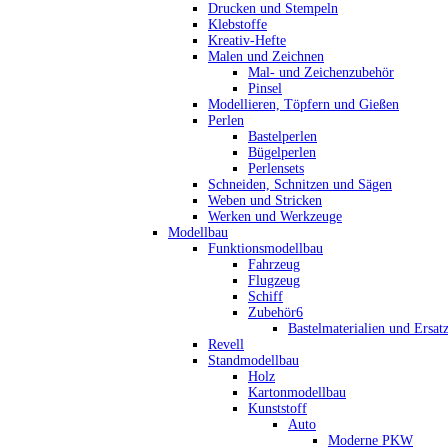
Drucken und Stempeln
Klebstoffe
Kreativ-Hefte
Malen und Zeichnen
Mal- und Zeichenzubehör
Pinsel
Modellieren, Töpfern und Gießen
Perlen
Bastelperlen
Bügelperlen
Perlensets
Schneiden, Schnitzen und Sägen
Weben und Stricken
Werken und Werkzeuge
Modellbau
Funktionsmodellbau
Fahrzeug
Flugzeug
Schiff
Zubehör6
Bastelmaterialien und Ersatz
Revell
Standmodellbau
Holz
Kartonmodellbau
Kunststoff
Auto
Moderne PKW