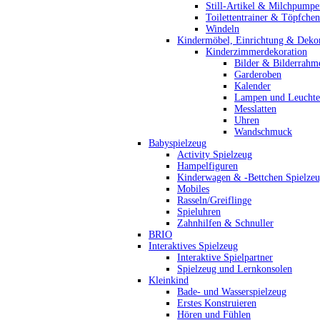
Still-Artikel & Milchpumpe
Toilettentrainer & Töpfchen
Windeln
Kindermöbel, Einrichtung & Dekor
Kinderzimmerdekoration
Bilder & Bilderrahm
Garderoben
Kalender
Lampen und Leucht
Messlatten
Uhren
Wandschmuck
Babyspielzeug
Activity Spielzeug
Hampelfiguren
Kinderwagen & -Bettchen Spielze
Mobiles
Rasseln/Greiflinge
Spieluhren
Zahnhilfen & Schnuller
BRIO
Interaktives Spielzeug
Interaktive Spielpartner
Spielzeug und Lernkonsolen
Kleinkind
Bade- und Wasserspielzeug
Erstes Konstruieren
Hören und Fühlen