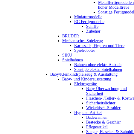
Metallfertigmodelle 
hoher Modelltreue
Sonstige Fertigmodel
Miniaturmodelle
RC Fertigmodelle
Schiffe
Zubehör
BRUDER
Mechanisches Spielzeug
Karussells, Figuren und Tiere
Spielroboter
SIKU
Spielbahnen
Bahnen ohne elektr. Antrieb
Sonstige elektr. Spielbahnen
Baby/Kleinkindspielzeug & Ausstattung
Baby- und Kinderausstattung
Elektrogeräte
Baby Überwachung und
Sicherheit
Flaschen- /Teller- & Kostw
Sicherheitslichter
Wickeltisch-Strahler
Hygiene-Artikel
Badewannen
Bestecke & Geschirr
Pflegeartikel
Sauger, Flaschen & Zahnhil