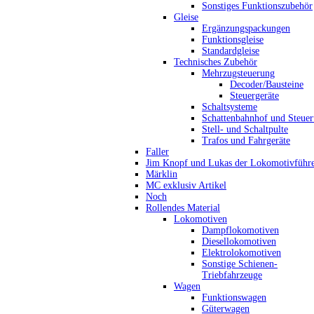
Sonstiges Funktionszubehör
Gleise
Ergänzungspackungen
Funktionsgleise
Standardgleise
Technisches Zubehör
Mehrzugsteuerung
Decoder/Bausteine
Steuergeräte
Schaltsysteme
Schattenbahnhof und Steue
Stell- und Schaltpulte
Trafos und Fahrgeräte
Faller
Jim Knopf und Lukas der Lokomotivführ
Märklin
MC exklusiv Artikel
Noch
Rollendes Material
Lokomotiven
Dampflokomotiven
Diesellokomotiven
Elektrolokomotiven
Sonstige Schienen-
Triebfahrzeuge
Wagen
Funktionswagen
Güterwagen