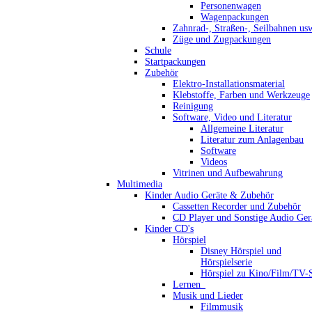
Personenwagen
Wagenpackungen
Zahnrad-, Straßen-, Seilbahnen us
Züge und Zugpackungen
Schule
Startpackungen
Zubehör
Elektro-Installationsmaterial
Klebstoffe, Farben und Werkzeuge
Reinigung
Software, Video und Literatur
Allgemeine Literatur
Literatur zum Anlagenbau
Software
Videos
Vitrinen und Aufbewahrung
Multimedia
Kinder Audio Geräte & Zubehör
Cassetten Recorder und Zubehör
CD Player und Sonstige Audio Ger
Kinder CD's
Hörspiel
Disney Hörspiel und
Hörspielserie
Hörspiel zu Kino/Film/TV-S
Lernen_
Musik und Lieder
Filmmusik