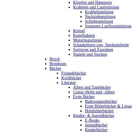
Klopfen und Hämmern
Krabbeln und Laufenlernen
Krabbelspielzeug
Nachziehspielzeug
Schiebespielzeug
Sonstiges Lauflernspielzeug
Kreisel
Kugelbahnen
Motorikspielzeug
Schaukeltiere usw, Steckenpferde
Sortieren und Zuordnen
Stapeln und Stecken
Brio®
Brotdosen
Bücher
Freundebücher
Kochbücher
Literatur
Alben und Tagebücher
Comic-Hefte und -Alben
Erste Bücher
Badewannenbücher
Erste Bilderbücher & Lepar
Holzbilderbücher
Kinder- & Jugendbücher
E-Books
Jugendbücher
Kinderbücher