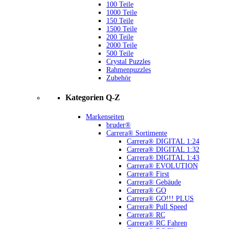
100 Teile
1000 Teile
150 Teile
1500 Teile
200 Teile
2000 Teile
500 Teile
Crystal Puzzles
Rahmenpuzzles
Zubehör
Kategorien Q-Z
Markenseiten
bruder®
Carrera® Sortimente
Carrera® DIGITAL 1:24
Carrera® DIGITAL 1:32
Carrera® DIGITAL 1:43
Carrera® EVOLUTION
Carrera® First
Carrera® Gebäude
Carrera® GO
Carrera® GO!!! PLUS
Carrera® Pull Speed
Carrera® RC
Carrera® RC Fahren