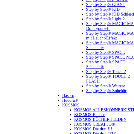
Step by Step® GIANT
Step by Step® KID
Step by Step® KID Schlei
Step by Step® Light 2
Step by Step® MAGIC M
Do it yourself
Step by Step® MAGIC M
mit Leucht-Effekt
Step by Step® MAGIC M
Schleich®
Step by Step® SPACE
Step by Step® SPACE NE
Step by Step® SPACE
Schleich®
Step by Step® Touch 2
Step by Step® TOUCH 2
FLASH
Step by Step® Weitere
Step by Step® Zubehör
Hasbro
Hudora®
KOSMOS
KOSMOS ALLESKÖNNERKIST
KOSMOS Bücher
KOSMOS BÜCHERHELDEN
KOSMOS CREATTO®
KOSMOS Die drei !!!
KOSMOS Die drei ???®