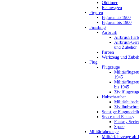
Oldtimer
Rennwagen
Figuren
Figuren ab 1900
Figuren bis 1900
Finishing
Airbrush
Airbrush Far
Airbrush-Gerä
und Zubehör
Farben_
Werkzeug und Zubeh
Flug
Flugzeuge
Militärflugze
1945
Militärflugze
bis 1945
Zivilflugzeug
Hubschrauber
Militärhubsch
Zivilhubschra
Sonstige Flugmodell
Space und Fantasy
Fantasy Serie
Space
Militärfahrzeuge
Militärfahrzeuge ab 