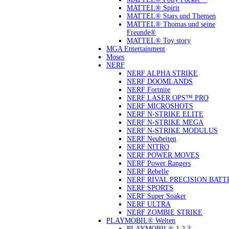
MATTEL® Spirit
MATTEL® Stars und Themen
MATTEL® Thomas und seine
Freunde®
MATTEL® Toy story
MGA Entertainment
Moses
NERF
NERF ALPHA STRIKE
NERF DOOMLANDS
NERF Fortnite
NERF LASER OPS™ PRO
NERF MICROSHOTS
NERF N-STRIKE ELITE
NERF N-STRIKE MEGA
NERF N-STRIKE MODULUS
NERF Neuheiten
NERF NITRO
NERF POWER MOVES
NERF Power Rangers
NERF Rebelle
NERF RIVAL PRECISION BATT
NERF SPORTS
NERF Super Soaker
NERF ULTRA
NERF ZOMBIE STRIKE
PLAYMOBIL® Welten
PLAYMOBIL® 1.2.3.