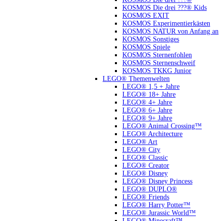
KOSMOS Die drei ???® Kids
KOSMOS EXIT
KOSMOS Experimentierkästen
KOSMOS NATUR von Anfang an
KOSMOS Sonstiges
KOSMOS Spiele
KOSMOS Sternenfohlen
KOSMOS Sternenschweif
KOSMOS TKKG Junior
LEGO® Themenwelten
LEGO® 1,5 + Jahre
LEGO® 18+ Jahre
LEGO® 4+ Jahre
LEGO® 6+ Jahre
LEGO® 9+ Jahre
LEGO® Animal Crossing™
LEGO® Architecture
LEGO® Art
LEGO® City
LEGO® Classic
LEGO® Creator
LEGO® Disney
LEGO® Disney Princess
LEGO® DUPLO®
LEGO® Friends
LEGO® Harry Potter™
LEGO® Jurassic World™
LEGO® Minecraft™