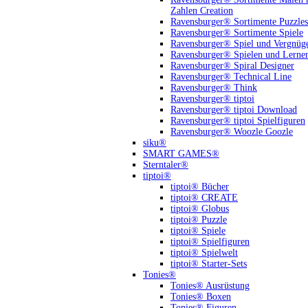
Zahlen Creation
Ravensburger® Sortimente Puzzles
Ravensburger® Sortimente Spiele
Ravensburger® Spiel und Vergnüg
Ravensburger® Spielen und Lerne
Ravensburger® Spiral Designer
Ravensburger® Technical Line
Ravensburger® Think
Ravensburger® tiptoi
Ravensburger® tiptoi Download
Ravensburger® tiptoi Spielfiguren
Ravensburger® Woozle Goozle
siku®
SMART GAMES®
Sterntaler®
tiptoi®
tiptoi® Bücher
tiptoi® CREATE
tiptoi® Globus
tiptoi® Puzzle
tiptoi® Spiele
tiptoi® Spielfiguren
tiptoi® Spielwelt
tiptoi® Starter-Sets
Tonies®
Tonies® Ausrüstung
Tonies® Boxen
Tonies® Figuren