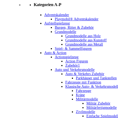
Kategorien A-P
Adventskalender
Playmobil® Adventskalender
Aufstellspielzeug
Burgen, Ritter & Zubehör
Grundmodelle
Grundmodelle aus Holz
Grundmodelle aus Kunstoff
Grundmodelle aus Metall
Spiel- & Sammelfiguren
Auto & Action
Actionspielzeug
Action Figuren
Zubehör1
Auto und Verkehrsmodelle
Auto & Verkehrs Zubehör
Parkhäuser und Tankstellen
Fahrzeuge mit Funktion
Klassische Auto- & Verkehrsmodel
Fahrzeuge
Kräne
Militärmodelle
Militär Zubehör
Militärfertigmodelle
Zivilmodelle
Einfache Spielmodel