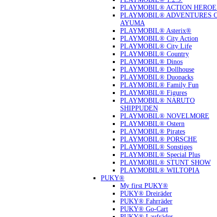
PLAYMOBIL® ACTION HEROE
PLAYMOBIL® ADVENTURES 
AYUMA
PLAYMOBIL® Asterix®
PLAYMOBIL® City Action
PLAYMOBIL® City Life
PLAYMOBIL® Country
PLAYMOBIL® Dinos
PLAYMOBIL® Dollhouse
PLAYMOBIL® Duopacks
PLAYMOBIL® Family Fun
PLAYMOBIL® Figures
PLAYMOBIL® NARUTO
SHIPPUDEN
PLAYMOBIL® NOVELMORE
PLAYMOBIL® Ostern
PLAYMOBIL® Pirates
PLAYMOBIL® PORSCHE
PLAYMOBIL® Sonstiges
PLAYMOBIL® Special Plus
PLAYMOBIL® STUNT SHOW
PLAYMOBIL® WILTOPIA
PUKY®
My first PUKY®
PUKY® Dreiräder
PUKY® Fahrräder
PUKY® Go-Cart
PUKY® Laufräder