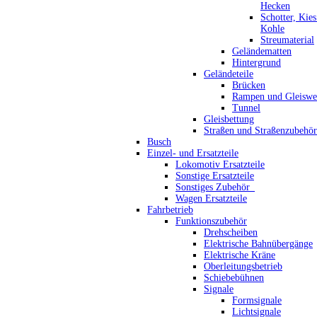
Hecken
Schotter, Kie
Kohle
Streumaterial
Geländematten
Hintergrund
Geländeteile
Brücken
Rampen und Gleiswe
Tunnel
Gleisbettung
Straßen und Straßenzubehör
Busch
Einzel- und Ersatzteile
Lokomotiv Ersatzteile
Sonstige Ersatzteile
Sonstiges Zubehör_
Wagen Ersatzteile
Fahrbetrieb
Funktionszubehör
Drehscheiben
Elektrische Bahnübergänge
Elektrische Kräne
Oberleitungsbetrieb
Schiebebühnen
Signale
Formsignale
Lichtsignale