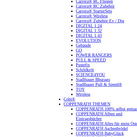
Carrera® RC Fliegen
Carrera® RC Zubehör
Carrera® StarterSets
Carrera® Wireless
Carrera® Zubehör Ev / Dig
DIGITAL 1:24
DIGITAL 1:32
DIGITAL 1:43
EVOLUTION
Gebäude
GO
POWER RANGERS
PULL & SPEED
Pustefix
Schildkröt
SCIENCE4YOU
Stadlbauer Bburago
Stadlbauer Pull & Speed®
TOY
Wireless
Cobi®
COPPENRATH THEMEN
COPPENRATH 100% selbst gemac
COPPENRATH Alben und
Eintragsbücher
COPPENRATH Alles für mein Oste
COPPENRATH Aschenbrödel
COPPENRATH BabyGlück