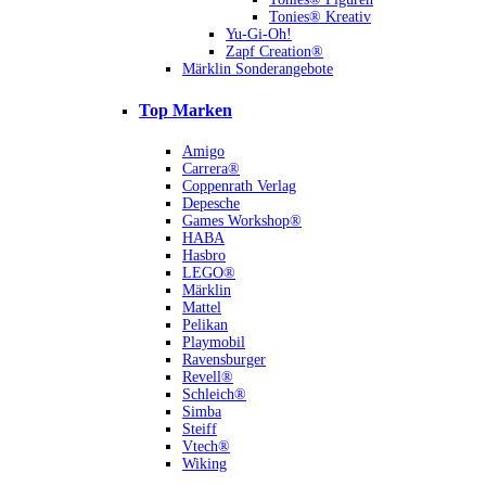
Tonies® Kreativ
Yu-Gi-Oh!
Zapf Creation®
Märklin Sonderangebote
Top Marken
Amigo
Carrera®
Coppenrath Verlag
Depesche
Games Workshop®
HABA
Hasbro
LEGO®
Märklin
Mattel
Pelikan
Playmobil
Ravensburger
Revell®
Schleich®
Simba
Steiff
Vtech®
Wiking