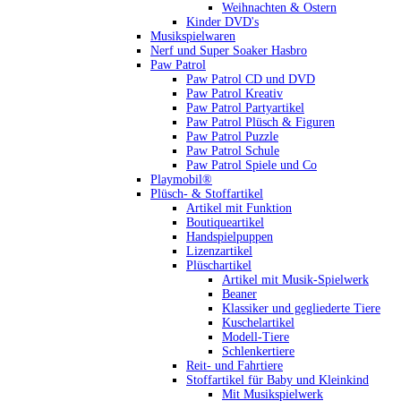
Weihnachten & Ostern
Kinder DVD's
Musikspielwaren
Nerf und Super Soaker Hasbro
Paw Patrol
Paw Patrol CD und DVD
Paw Patrol Kreativ
Paw Patrol Partyartikel
Paw Patrol Plüsch & Figuren
Paw Patrol Puzzle
Paw Patrol Schule
Paw Patrol Spiele und Co
Playmobil®
Plüsch- & Stoffartikel
Artikel mit Funktion
Boutiqueartikel
Handspielpuppen
Lizenzartikel
Plüschartikel
Artikel mit Musik-Spielwerk
Beaner
Klassiker und gegliederte Tiere
Kuschelartikel
Modell-Tiere
Schlenkertiere
Reit- und Fahrtiere
Stoffartikel für Baby und Kleinkind
Mit Musikspielwerk