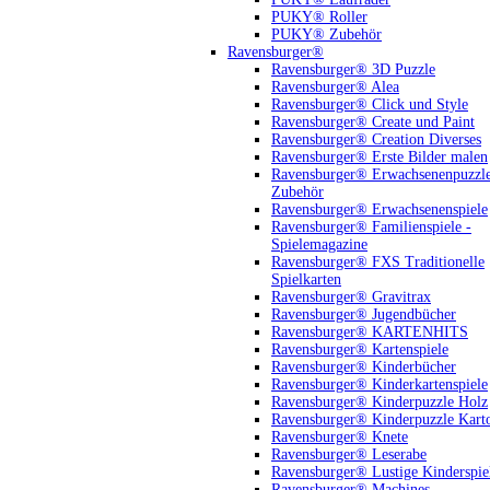
PUKY® Roller
PUKY® Zubehör
Ravensburger®
Ravensburger® 3D Puzzle
Ravensburger® Alea
Ravensburger® Click und Style
Ravensburger® Create und Paint
Ravensburger® Creation Diverses
Ravensburger® Erste Bilder malen
Ravensburger® Erwachsenenpuzzl
Zubehör
Ravensburger® Erwachsenenspiele
Ravensburger® Familienspiele -
Spielemagazine
Ravensburger® FXS Traditionelle
Spielkarten
Ravensburger® Gravitrax
Ravensburger® Jugendbücher
Ravensburger® KARTENHITS
Ravensburger® Kartenspiele
Ravensburger® Kinderbücher
Ravensburger® Kinderkartenspiele
Ravensburger® Kinderpuzzle Holz
Ravensburger® Kinderpuzzle Kart
Ravensburger® Knete
Ravensburger® Leserabe
Ravensburger® Lustige Kinderspie
Ravensburger® Machines