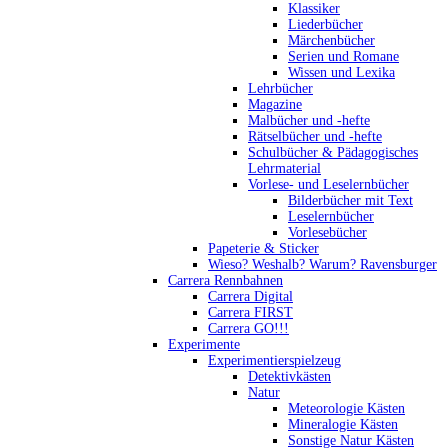
Klassiker
Liederbücher
Märchenbücher
Serien und Romane
Wissen und Lexika
Lehrbücher
Magazine
Malbücher und -hefte
Rätselbücher und -hefte
Schulbücher & Pädagogisches
Lehrmaterial
Vorlese- und Leselernbücher
Bilderbücher mit Text
Leselernbücher
Vorlesebücher
Papeterie & Sticker
Wieso? Weshalb? Warum? Ravensburger
Carrera Rennbahnen
Carrera Digital
Carrera FIRST
Carrera GO!!!
Experimente
Experimentierspielzeug
Detektivkästen
Natur
Meteorologie Kästen
Mineralogie Kästen
Sonstige Natur Kästen