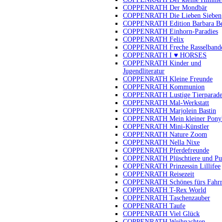
COPPENRATH Der Mondbär
COPPENRATH Die Lieben Sieben
COPPENRATH Edition Barbara B
COPPENRATH Einhorn-Paradies
COPPENRATH Felix
COPPENRATH Freche Rasselband
COPPENRATH I ♥ HORSES
COPPENRATH Kinder und
Jugendliteratur
COPPENRATH Kleine Freunde
COPPENRATH Kommunion
COPPENRATH Lustige Tierparad
COPPENRATH Mal-Werkstatt
COPPENRATH Marjolein Bastin
COPPENRATH Mein kleiner Pony
COPPENRATH Mini-Künstler
COPPENRATH Nature Zoom
COPPENRATH Nella Nixe
COPPENRATH Pferdefreunde
COPPENRATH Plüschtiere und Pu
COPPENRATH Prinzessin Lillifee
COPPENRATH Reisezeit
COPPENRATH Schönes fürs Fahr
COPPENRATH T-Rex World
COPPENRATH Taschenzauber
COPPENRATH Taufe
COPPENRATH Viel Glück
COPPENRATH Weihnachten