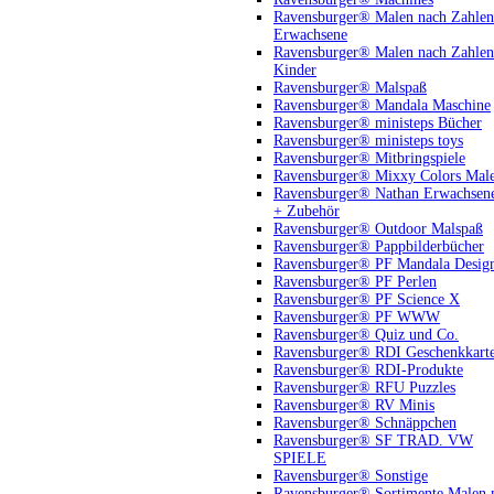
Ravensburger® Malen nach Zahlen
Erwachsene
Ravensburger® Malen nach Zahlen
Kinder
Ravensburger® Malspaß
Ravensburger® Mandala Maschine
Ravensburger® ministeps Bücher
Ravensburger® ministeps toys
Ravensburger® Mitbringspiele
Ravensburger® Mixxy Colors Mal
Ravensburger® Nathan Erwachsen
+ Zubehör
Ravensburger® Outdoor Malspaß
Ravensburger® Pappbilderbücher
Ravensburger® PF Mandala Desig
Ravensburger® PF Perlen
Ravensburger® PF Science X
Ravensburger® PF WWW
Ravensburger® Quiz und Co.
Ravensburger® RDI Geschenkkart
Ravensburger® RDI-Produkte
Ravensburger® RFU Puzzles
Ravensburger® RV Minis
Ravensburger® Schnäppchen
Ravensburger® SF TRAD. VW
SPIELE
Ravensburger® Sonstige
Ravensburger® Sortimente Malen 