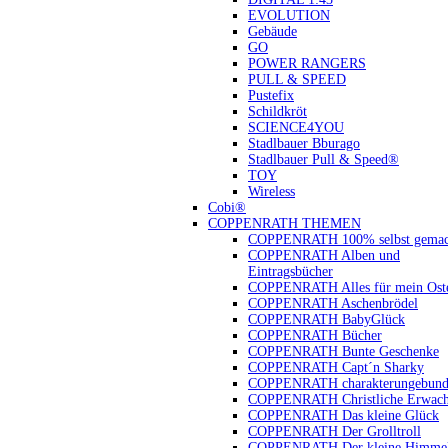
EVOLUTION
Gebäude
GO
POWER RANGERS
PULL & SPEED
Pustefix
Schildkröt
SCIENCE4YOU
Stadlbauer Bburago
Stadlbauer Pull & Speed®
TOY
Wireless
Cobi®
COPPENRATH THEMEN
COPPENRATH 100% selbst gemac
COPPENRATH Alben und
Eintragsbücher
COPPENRATH Alles für mein Oste
COPPENRATH Aschenbrödel
COPPENRATH BabyGlück
COPPENRATH Bücher
COPPENRATH Bunte Geschenke
COPPENRATH Capt´n Sharky
COPPENRATH charakterungebund
COPPENRATH Christliche Erwach
COPPENRATH Das kleine Glück
COPPENRATH Der Grolltroll
COPPENRATH Der kleine Himmel