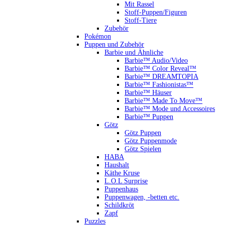
Mit Rassel
Stoff-Puppen/Figuren
Stoff-Tiere
Zubehör
Pokémon
Puppen und Zubehör
Barbie und Ähnliche
Barbie™ Audio/Video
Barbie™ Color Reveal™
Barbie™ DREAMTOPIA
Barbie™ Fashionistas™
Barbie™ Häuser
Barbie™ Made To Move™
Barbie™ Mode und Accessoires
Barbie™ Puppen
Götz
Götz Puppen
Götz Puppenmode
Götz Spielen
HABA
Haushalt
Käthe Kruse
L.O.L Surprise
Puppenhaus
Puppenwagen, -betten etc.
Schildkröt
Zapf
Puzzles