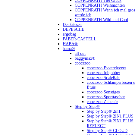
COPPENRATH Viel Glück
COPPENRATH Weihnachten
COPPENRATH Wenn ich mal gross
werde ich
COPPENRATH Wild und Cool
Denkriesen
DEPESCHE
ergobag
FABER-CASTELL
HABA®
hama®
all out
baggymax®
coocazoo
coocazoo Evverclevver
coocazoo Jobjobber
coocazoo ScaleRale
coocazoo Schlamperboxen 
Etuis
coocazoo Sonstiges
coocazoo Sporttaschen
coocazoo Zubehör
Step by Step®
Step by Step® 2in1
Step by Step® 2IN1 PLUS
Step by Step® 2IN1 PLUS
REFLECT
Step by Step® CLOUD