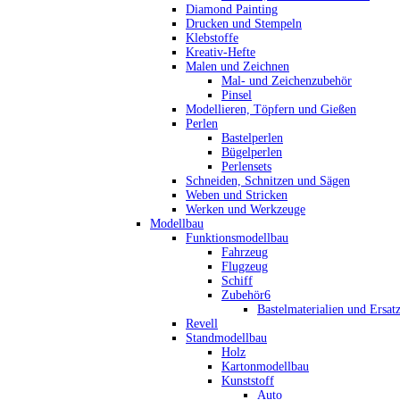
Diamond Painting
Drucken und Stempeln
Klebstoffe
Kreativ-Hefte
Malen und Zeichnen
Mal- und Zeichenzubehör
Pinsel
Modellieren, Töpfern und Gießen
Perlen
Bastelperlen
Bügelperlen
Perlensets
Schneiden, Schnitzen und Sägen
Weben und Stricken
Werken und Werkzeuge
Modellbau
Funktionsmodellbau
Fahrzeug
Flugzeug
Schiff
Zubehör6
Bastelmaterialien und Ersatz
Revell
Standmodellbau
Holz
Kartonmodellbau
Kunststoff
Auto