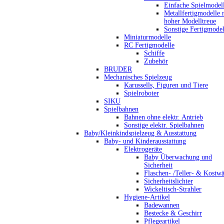
Einfache Spielmodel
Metallfertigmodelle 
hoher Modelltreue
Sonstige Fertigmodel
Miniaturmodelle
RC Fertigmodelle
Schiffe
Zubehör
BRUDER
Mechanisches Spielzeug
Karussells, Figuren und Tiere
Spielroboter
SIKU
Spielbahnen
Bahnen ohne elektr. Antrieb
Sonstige elektr. Spielbahnen
Baby/Kleinkindspielzeug & Ausstattung
Baby- und Kinderausstattung
Elektrogeräte
Baby Überwachung und
Sicherheit
Flaschen- /Teller- & Kostw
Sicherheitslichter
Wickeltisch-Strahler
Hygiene-Artikel
Badewannen
Bestecke & Geschirr
Pflegeartikel