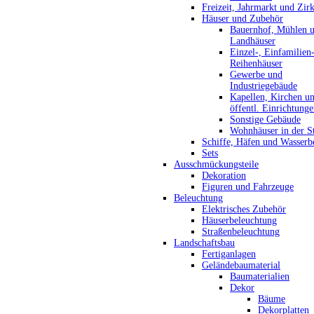
Freizeit, Jahrmarkt und Zir
Häuser und Zubehör
Bauernhof, Mühlen 
Landhäuser
Einzel-, Einfamilien
Reihenhäuser
Gewerbe und
Industriegebäude
Kapellen, Kirchen u
öffentl. Einrichtung
Sonstige Gebäude
Wohnhäuser in der S
Schiffe, Häfen und Wasserb
Sets
Ausschmückungsteile
Dekoration
Figuren und Fahrzeuge
Beleuchtung
Elektrisches Zubehör
Häuserbeleuchtung
Straßenbeleuchtung
Landschaftsbau
Fertiganlagen
Geländebaumaterial
Baumaterialien
Dekor
Bäume
Dekorplatten