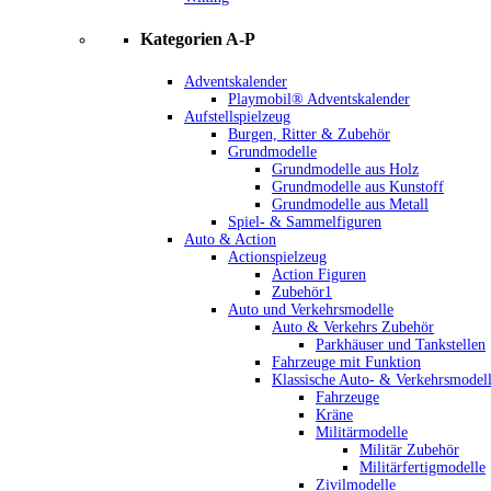
Kategorien A-P
Adventskalender
Playmobil® Adventskalender
Aufstellspielzeug
Burgen, Ritter & Zubehör
Grundmodelle
Grundmodelle aus Holz
Grundmodelle aus Kunstoff
Grundmodelle aus Metall
Spiel- & Sammelfiguren
Auto & Action
Actionspielzeug
Action Figuren
Zubehör1
Auto und Verkehrsmodelle
Auto & Verkehrs Zubehör
Parkhäuser und Tankstellen
Fahrzeuge mit Funktion
Klassische Auto- & Verkehrsmodel
Fahrzeuge
Kräne
Militärmodelle
Militär Zubehör
Militärfertigmodelle
Zivilmodelle