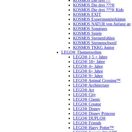
KOSMOS Die drei !!!
KOSMOS Die drei ???®
KOSMOS Die drei ???® Kids
KOSMOS EXIT
KOSMOS Experimentierkästen
KOSMOS NATUR von Anfang an
KOSMOS Sonstiges
KOSMOS Spiele
KOSMOS Sternenfohlen
KOSMOS Sternenschweif
KOSMOS TKKG Junior
LEGO® Themenwelten
LEGO® 1,5 + Jahre
LEGO® 18+ Jahre
LEGO® 4+ Jahre
LEGO® 6+ Jahre
LEGO® 9+ Jahre
LEGO® Animal Crossing™
LEGO® Architecture
LEGO® Art
LEGO® City
LEGO® Classic
LEGO® Creator
LEGO® Disney
LEGO® Disney Princess
LEGO® DUPLO®
LEGO® Friends
LEGO® Harry Potter™