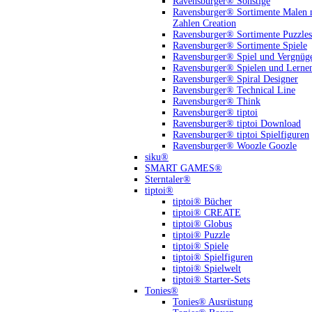
Ravensburger® Sonstige
Ravensburger® Sortimente Malen 
Zahlen Creation
Ravensburger® Sortimente Puzzles
Ravensburger® Sortimente Spiele
Ravensburger® Spiel und Vergnüg
Ravensburger® Spielen und Lerne
Ravensburger® Spiral Designer
Ravensburger® Technical Line
Ravensburger® Think
Ravensburger® tiptoi
Ravensburger® tiptoi Download
Ravensburger® tiptoi Spielfiguren
Ravensburger® Woozle Goozle
siku®
SMART GAMES®
Sterntaler®
tiptoi®
tiptoi® Bücher
tiptoi® CREATE
tiptoi® Globus
tiptoi® Puzzle
tiptoi® Spiele
tiptoi® Spielfiguren
tiptoi® Spielwelt
tiptoi® Starter-Sets
Tonies®
Tonies® Ausrüstung