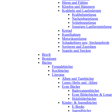
Hören und Fühlen
Klopfen und Hämmern
Krabbeln und Laufenlernen
Krabbelspielzeug
Nachziehspielzeug
Schiebespielzeug
Sonstiges Lauflernspielzeug
Kreisel
Kugelbahnen
Motorikspielzeug
Schaukeltiere usw, Steckenpferde
Sortieren und Zuordnen
Stapeln und Stecken
Brio®
Brotdosen
Bücher
Freundebücher
Kochbücher
Literatur
Alben und Tagebücher
Comic-Hefte und -Alben
Erste Bücher
Badewannenbücher
Erste Bilderbücher & Lepar
Holzbilderbücher
Kinder- & Jugendbücher
E-Books
Jugendbücher