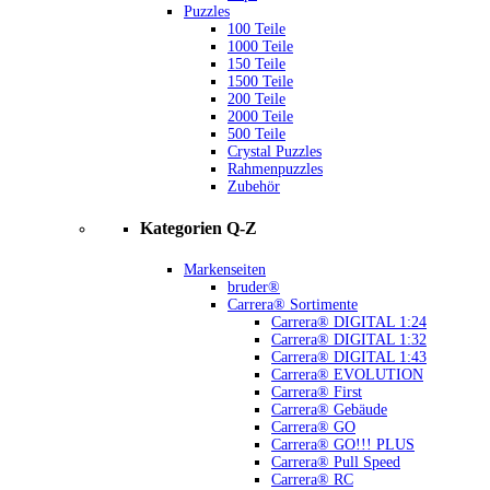
Puzzles
100 Teile
1000 Teile
150 Teile
1500 Teile
200 Teile
2000 Teile
500 Teile
Crystal Puzzles
Rahmenpuzzles
Zubehör
Kategorien Q-Z
Markenseiten
bruder®
Carrera® Sortimente
Carrera® DIGITAL 1:24
Carrera® DIGITAL 1:32
Carrera® DIGITAL 1:43
Carrera® EVOLUTION
Carrera® First
Carrera® Gebäude
Carrera® GO
Carrera® GO!!! PLUS
Carrera® Pull Speed
Carrera® RC