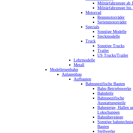
Militärfahrzeuge ab 
Militärfahrzeuge bis
Motorrad
Rennmotorräder
Serienmotorräder
Specials
Sonstige Modelle
Steckmodelle
Truck
Sonstige Trucks
Trailer
US Trucks/Trailer
Lehrmodelle
Metall
Modelleisenbahn
Anlagenbau
Aufbauten
Bahnspezifische Bauten
Bahn-Betriebswerke
Bahnhöfe
Bahnspezifische
Ausstattungsteile
Bahnsteige, Hallen u
Lokschuppen
Bahnübergänge
Sonstige bahntechnis
Bauten
Stellwerke