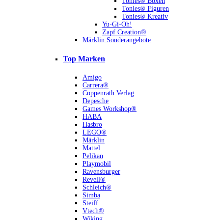
Tonies® Boxen
Tonies® Figuren
Tonies® Kreativ
Yu-Gi-Oh!
Zapf Creation®
Märklin Sonderangebote
Top Marken
Amigo
Carrera®
Coppenrath Verlag
Depesche
Games Workshop®
HABA
Hasbro
LEGO®
Märklin
Mattel
Pelikan
Playmobil
Ravensburger
Revell®
Schleich®
Simba
Steiff
Vtech®
Wiking