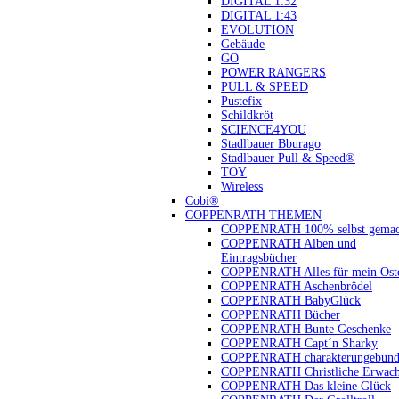
DIGITAL 1:32
DIGITAL 1:43
EVOLUTION
Gebäude
GO
POWER RANGERS
PULL & SPEED
Pustefix
Schildkröt
SCIENCE4YOU
Stadlbauer Bburago
Stadlbauer Pull & Speed®
TOY
Wireless
Cobi®
COPPENRATH THEMEN
COPPENRATH 100% selbst gemac
COPPENRATH Alben und
Eintragsbücher
COPPENRATH Alles für mein Oste
COPPENRATH Aschenbrödel
COPPENRATH BabyGlück
COPPENRATH Bücher
COPPENRATH Bunte Geschenke
COPPENRATH Capt´n Sharky
COPPENRATH charakterungebund
COPPENRATH Christliche Erwach
COPPENRATH Das kleine Glück