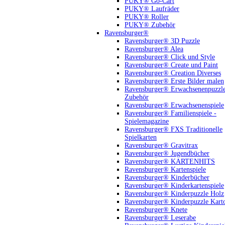
PUKY® Go-Cart
PUKY® Laufräder
PUKY® Roller
PUKY® Zubehör
Ravensburger®
Ravensburger® 3D Puzzle
Ravensburger® Alea
Ravensburger® Click und Style
Ravensburger® Create und Paint
Ravensburger® Creation Diverses
Ravensburger® Erste Bilder malen
Ravensburger® Erwachsenenpuzzl
Zubehör
Ravensburger® Erwachsenenspiele
Ravensburger® Familienspiele -
Spielemagazine
Ravensburger® FXS Traditionelle
Spielkarten
Ravensburger® Gravitrax
Ravensburger® Jugendbücher
Ravensburger® KARTENHITS
Ravensburger® Kartenspiele
Ravensburger® Kinderbücher
Ravensburger® Kinderkartenspiele
Ravensburger® Kinderpuzzle Holz
Ravensburger® Kinderpuzzle Kart
Ravensburger® Knete
Ravensburger® Leserabe