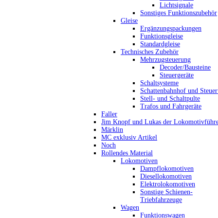
Lichtsignale
Sonstiges Funktionszubehör
Gleise
Ergänzungspackungen
Funktionsgleise
Standardgleise
Technisches Zubehör
Mehrzugsteuerung
Decoder/Bausteine
Steuergeräte
Schaltsysteme
Schattenbahnhof und Steue
Stell- und Schaltpulte
Trafos und Fahrgeräte
Faller
Jim Knopf und Lukas der Lokomotivführ
Märklin
MC exklusiv Artikel
Noch
Rollendes Material
Lokomotiven
Dampflokomotiven
Diesellokomotiven
Elektrolokomotiven
Sonstige Schienen-
Triebfahrzeuge
Wagen
Funktionswagen