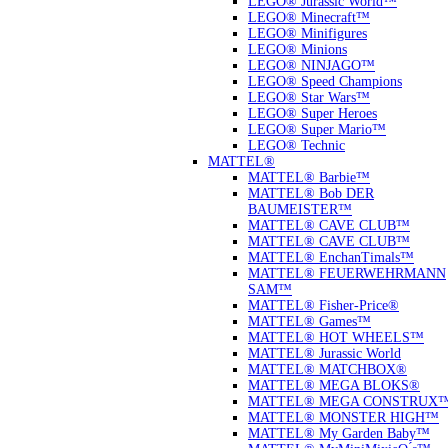
LEGO® Jurassic World™
LEGO® Minecraft™
LEGO® Minifigures
LEGO® Minions
LEGO® NINJAGO™
LEGO® Speed Champions
LEGO® Star Wars™
LEGO® Super Heroes
LEGO® Super Mario™
LEGO® Technic
MATTEL®
MATTEL® Barbie™
MATTEL® Bob DER
BAUMEISTER™
MATTEL® CAVE CLUB™
MATTEL® CAVE CLUB™
MATTEL® EnchanTimals™
MATTEL® FEUERWEHRMANN
SAM™
MATTEL® Fisher-Price®
MATTEL® Games™
MATTEL® HOT WHEELS™
MATTEL® Jurassic World
MATTEL® MATCHBOX®
MATTEL® MEGA BLOKS®
MATTEL® MEGA CONSTRUX
MATTEL® MONSTER HIGH™
MATTEL® My Garden Baby™