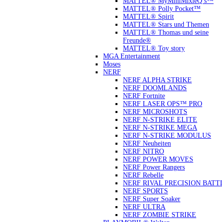
MATTEL® MyMiniMixieQ ́s™
MATTEL® Polly Pocket™
MATTEL® Spirit
MATTEL® Stars und Themen
MATTEL® Thomas und seine
Freunde®
MATTEL® Toy story
MGA Entertainment
Moses
NERF
NERF ALPHA STRIKE
NERF DOOMLANDS
NERF Fortnite
NERF LASER OPS™ PRO
NERF MICROSHOTS
NERF N-STRIKE ELITE
NERF N-STRIKE MEGA
NERF N-STRIKE MODULUS
NERF Neuheiten
NERF NITRO
NERF POWER MOVES
NERF Power Rangers
NERF Rebelle
NERF RIVAL PRECISION BATT
NERF SPORTS
NERF Super Soaker
NERF ULTRA
NERF ZOMBIE STRIKE