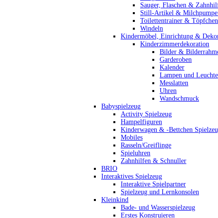
Sauger, Flaschen & Zahnhil
Still-Artikel & Milchpumpe
Toilettentrainer & Töpfchen
Windeln
Kindermöbel, Einrichtung & Dekor
Kinderzimmerdekoration
Bilder & Bilderrahm
Garderoben
Kalender
Lampen und Leucht
Messlatten
Uhren
Wandschmuck
Babyspielzeug
Activity Spielzeug
Hampelfiguren
Kinderwagen & -Bettchen Spielze
Mobiles
Rasseln/Greiflinge
Spieluhren
Zahnhilfen & Schnuller
BRIO
Interaktives Spielzeug
Interaktive Spielpartner
Spielzeug und Lernkonsolen
Kleinkind
Bade- und Wasserspielzeug
Erstes Konstruieren