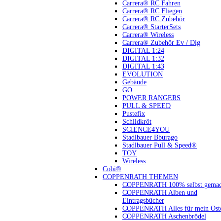
Carrera® RC Fahren
Carrera® RC Fliegen
Carrera® RC Zubehör
Carrera® StarterSets
Carrera® Wireless
Carrera® Zubehör Ev / Dig
DIGITAL 1:24
DIGITAL 1:32
DIGITAL 1:43
EVOLUTION
Gebäude
GO
POWER RANGERS
PULL & SPEED
Pustefix
Schildkröt
SCIENCE4YOU
Stadlbauer Bburago
Stadlbauer Pull & Speed®
TOY
Wireless
Cobi®
COPPENRATH THEMEN
COPPENRATH 100% selbst gemac
COPPENRATH Alben und
Eintragsbücher
COPPENRATH Alles für mein Oste
COPPENRATH Aschenbrödel