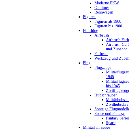
Moderne PKW
Oldtimer
Rennwagen
Figuren
Figuren ab 1900
Figuren bis 1900
Finishing
Airbrush
Airbrush Far
Airbrush-Gerä
und Zubehör
Farben_
Werkzeug und Zubeh
Flug
Flugzeuge
Militärflugze
1945
Militärflugze
bis 1945
Zivilflugzeug
Hubschrauber
Militärhubsch
Zivilhubschra
Sonstige Flugmodell
Space und Fantasy
Fantasy Serie
Space
Militärfahrzeuge