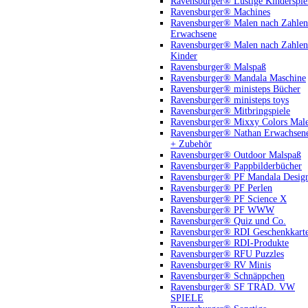
Ravensburger® Lustige Kinderspie
Ravensburger® Machines
Ravensburger® Malen nach Zahlen
Erwachsene
Ravensburger® Malen nach Zahlen
Kinder
Ravensburger® Malspaß
Ravensburger® Mandala Maschine
Ravensburger® ministeps Bücher
Ravensburger® ministeps toys
Ravensburger® Mitbringspiele
Ravensburger® Mixxy Colors Mal
Ravensburger® Nathan Erwachsen
+ Zubehör
Ravensburger® Outdoor Malspaß
Ravensburger® Pappbilderbücher
Ravensburger® PF Mandala Desig
Ravensburger® PF Perlen
Ravensburger® PF Science X
Ravensburger® PF WWW
Ravensburger® Quiz und Co.
Ravensburger® RDI Geschenkkart
Ravensburger® RDI-Produkte
Ravensburger® RFU Puzzles
Ravensburger® RV Minis
Ravensburger® Schnäppchen
Ravensburger® SF TRAD. VW
SPIELE