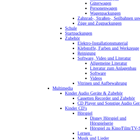
Güterwagen
Personenwagen
Wagenpackungen
Zahnrad-, Straßen-, Seilbahnen us
Züge und Zugpackungen
Schule
Startpackungen
Zubehör
Elektro-Installationsmaterial
Klebstoffe, Farben und Werkzeuge
Reinigung
Software, Video und Literatur
Allgemeine Literatur
Literatur zum Anlagenbau
Software
Videos
Vitrinen und Aufbewahrung
Multimedia
Kinder Audio Geräte & Zubehör
Cassetten Recorder und Zubehör
CD Player und Sonstige Audio Ger
Kinder CD's
Hörspiel
Disney Hörspiel und
Hörspielserie
Hörspiel zu Kino/Film/TV-S
Lernen_
Musik und Lieder