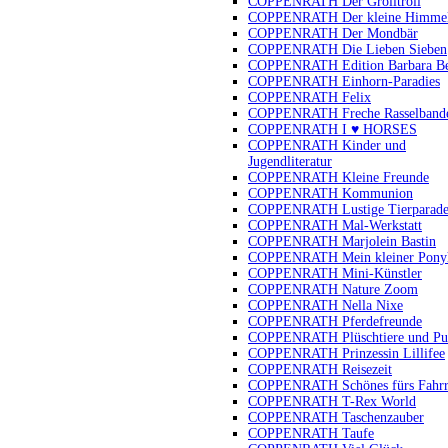
COPPENRATH Der Grolltroll
COPPENRATH Der kleine Himmel
COPPENRATH Der Mondbär
COPPENRATH Die Lieben Sieben
COPPENRATH Edition Barbara B
COPPENRATH Einhorn-Paradies
COPPENRATH Felix
COPPENRATH Freche Rasselband
COPPENRATH I ♥ HORSES
COPPENRATH Kinder und
Jugendliteratur
COPPENRATH Kleine Freunde
COPPENRATH Kommunion
COPPENRATH Lustige Tierparad
COPPENRATH Mal-Werkstatt
COPPENRATH Marjolein Bastin
COPPENRATH Mein kleiner Pony
COPPENRATH Mini-Künstler
COPPENRATH Nature Zoom
COPPENRATH Nella Nixe
COPPENRATH Pferdefreunde
COPPENRATH Plüschtiere und Pu
COPPENRATH Prinzessin Lillifee
COPPENRATH Reisezeit
COPPENRATH Schönes fürs Fahr
COPPENRATH T-Rex World
COPPENRATH Taschenzauber
COPPENRATH Taufe