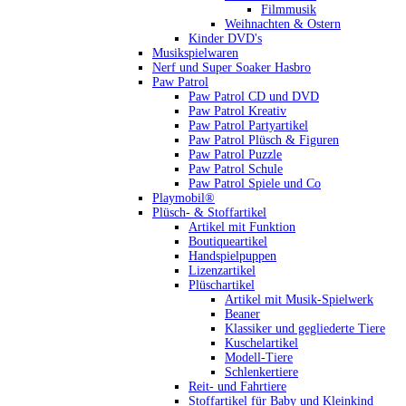
Filmmusik
Weihnachten & Ostern
Kinder DVD's
Musikspielwaren
Nerf und Super Soaker Hasbro
Paw Patrol
Paw Patrol CD und DVD
Paw Patrol Kreativ
Paw Patrol Partyartikel
Paw Patrol Plüsch & Figuren
Paw Patrol Puzzle
Paw Patrol Schule
Paw Patrol Spiele und Co
Playmobil®
Plüsch- & Stoffartikel
Artikel mit Funktion
Boutiqueartikel
Handspielpuppen
Lizenzartikel
Plüschartikel
Artikel mit Musik-Spielwerk
Beaner
Klassiker und gegliederte Tiere
Kuschelartikel
Modell-Tiere
Schlenkertiere
Reit- und Fahrtiere
Stoffartikel für Baby und Kleinkind