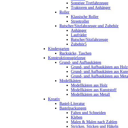
Sonstige Tretfahrzeuge
Traktoren und Anhänger
Roller
Klassische Roller
Streetroller
Rutscher/Sitzfahrzeuge und Zubehör
Anhänger
Laufräder
Rutscher/Sitzfahrzeuge
Zubehör5
Kindergarten
Rucksäcke, Taschen
Konstruktionsspielzeug
Grund- und Aufbaukästen
Grund- und Aufbaukästen aus Holz
Grund- und Aufbaukästen aus Kuns
Grund- und Aufbaukästen aus Meta
Modellkästen
Modellkästen aus Holz
Modellkästen aus Kunststoff
Modellkästen aus Metall
Kreativ
Bastel-Literatur
Bastelpackungen
Falten und Schneiden
Kleben
Malen & Malen nach Zahlen
Stricken, Sticken und Häkeln