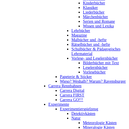
Kinderbücher
Klassiker
Liederbücher
Märchenbücher
Serien und Romane
Wissen und Lexika
Lehrbücher
Magazine
Malbücher und -hefte
Rätselbücher und -hefte
Schulbücher & Pädagogisches
Lehrmaterial
Vorlese- und Leselernbücher
Bilderbücher mit Text
Leselernbücher
Vorlesebücher
Papeterie & Sticker
Wieso? Weshalb? Warum? Ravensburger
Carrera Rennbahnen
Carrera Digital
Carrera FIRST
Carrera GO!!!
Experimente
Experimentierspielzeug
Detektivkästen
Natur
Meteorologie Kästen
Mineralogie Kästen