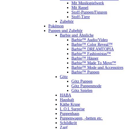
Mit Musikspielwerk
Mit Rassel
Stoff-Puppen/Figuren
Stoff-Tiere
Zubehör
Pokémon
Puppen und Zubehör
Barbie und Ähnliche
Barbie™ Audio/Video
Barbie™ Color Reveal™
Barbie™ DREAMTOPIA
Barbie™ Fashionistas™
Barbie™ Häuser
Barbie™ Made To Move™
Barbie™ Mode und Accessoires
Barbie™ Puppen
Götz
Götz Puppen
Götz Puppenmode
Götz Spielen
HABA
Haushalt
Käthe Kruse
L.O.L Surprise
Puppenhaus
Puppenwagen, -betten etc.
Schildkröt
Zapf