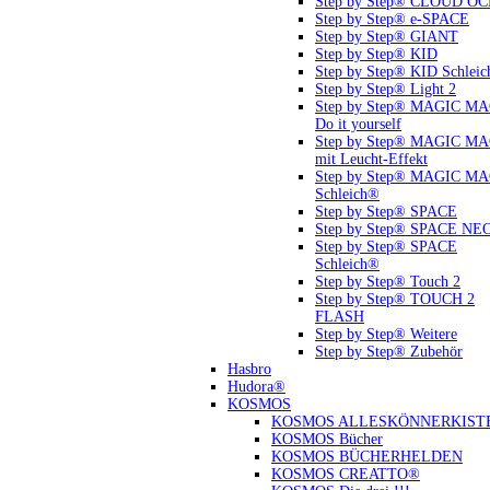
Step by Step® CLOUD O
Step by Step® e-SPACE
Step by Step® GIANT
Step by Step® KID
Step by Step® KID Schlei
Step by Step® Light 2
Step by Step® MAGIC M
Do it yourself
Step by Step® MAGIC M
mit Leucht-Effekt
Step by Step® MAGIC M
Schleich®
Step by Step® SPACE
Step by Step® SPACE NE
Step by Step® SPACE
Schleich®
Step by Step® Touch 2
Step by Step® TOUCH 2
FLASH
Step by Step® Weitere
Step by Step® Zubehör
Hasbro
Hudora®
KOSMOS
KOSMOS ALLESKÖNNERKIST
KOSMOS Bücher
KOSMOS BÜCHERHELDEN
KOSMOS CREATTO®