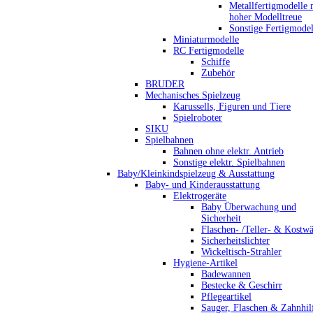
Metallfertigmodelle 
hoher Modelltreue
Sonstige Fertigmodel
Miniaturmodelle
RC Fertigmodelle
Schiffe
Zubehör
BRUDER
Mechanisches Spielzeug
Karussells, Figuren und Tiere
Spielroboter
SIKU
Spielbahnen
Bahnen ohne elektr. Antrieb
Sonstige elektr. Spielbahnen
Baby/Kleinkindspielzeug & Ausstattung
Baby- und Kinderausstattung
Elektrogeräte
Baby Überwachung und
Sicherheit
Flaschen- /Teller- & Kostw
Sicherheitslichter
Wickeltisch-Strahler
Hygiene-Artikel
Badewannen
Bestecke & Geschirr
Pflegeartikel
Sauger, Flaschen & Zahnhil