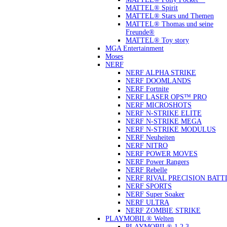
MATTEL® Spirit
MATTEL® Stars und Themen
MATTEL® Thomas und seine
Freunde®
MATTEL® Toy story
MGA Entertainment
Moses
NERF
NERF ALPHA STRIKE
NERF DOOMLANDS
NERF Fortnite
NERF LASER OPS™ PRO
NERF MICROSHOTS
NERF N-STRIKE ELITE
NERF N-STRIKE MEGA
NERF N-STRIKE MODULUS
NERF Neuheiten
NERF NITRO
NERF POWER MOVES
NERF Power Rangers
NERF Rebelle
NERF RIVAL PRECISION BATT
NERF SPORTS
NERF Super Soaker
NERF ULTRA
NERF ZOMBIE STRIKE
PLAYMOBIL® Welten
PLAYMOBIL® 1.2.3.