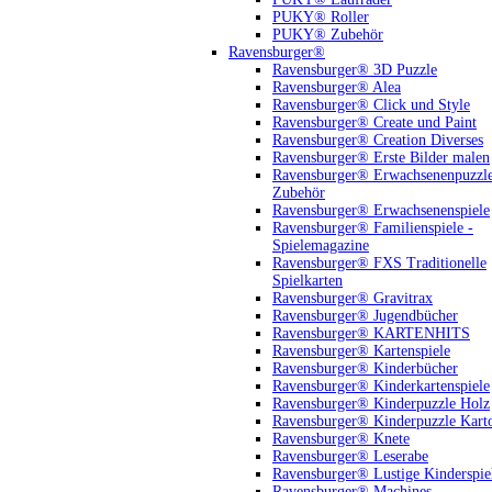
PUKY® Roller
PUKY® Zubehör
Ravensburger®
Ravensburger® 3D Puzzle
Ravensburger® Alea
Ravensburger® Click und Style
Ravensburger® Create und Paint
Ravensburger® Creation Diverses
Ravensburger® Erste Bilder malen
Ravensburger® Erwachsenenpuzzl
Zubehör
Ravensburger® Erwachsenenspiele
Ravensburger® Familienspiele -
Spielemagazine
Ravensburger® FXS Traditionelle
Spielkarten
Ravensburger® Gravitrax
Ravensburger® Jugendbücher
Ravensburger® KARTENHITS
Ravensburger® Kartenspiele
Ravensburger® Kinderbücher
Ravensburger® Kinderkartenspiele
Ravensburger® Kinderpuzzle Holz
Ravensburger® Kinderpuzzle Kart
Ravensburger® Knete
Ravensburger® Leserabe
Ravensburger® Lustige Kinderspie
Ravensburger® Machines