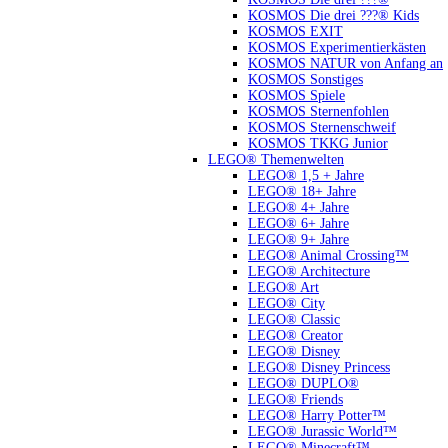
KOSMOS Die drei ???® Kids
KOSMOS EXIT
KOSMOS Experimentierkästen
KOSMOS NATUR von Anfang an
KOSMOS Sonstiges
KOSMOS Spiele
KOSMOS Sternenfohlen
KOSMOS Sternenschweif
KOSMOS TKKG Junior
LEGO® Themenwelten
LEGO® 1,5 + Jahre
LEGO® 18+ Jahre
LEGO® 4+ Jahre
LEGO® 6+ Jahre
LEGO® 9+ Jahre
LEGO® Animal Crossing™
LEGO® Architecture
LEGO® Art
LEGO® City
LEGO® Classic
LEGO® Creator
LEGO® Disney
LEGO® Disney Princess
LEGO® DUPLO®
LEGO® Friends
LEGO® Harry Potter™
LEGO® Jurassic World™
LEGO® Minecraft™