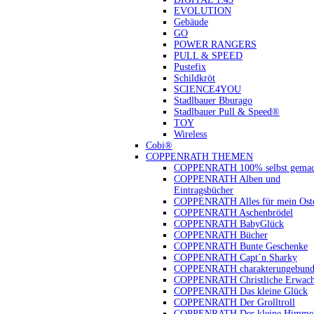
EVOLUTION
Gebäude
GO
POWER RANGERS
PULL & SPEED
Pustefix
Schildkröt
SCIENCE4YOU
Stadlbauer Bburago
Stadlbauer Pull & Speed®
TOY
Wireless
Cobi®
COPPENRATH THEMEN
COPPENRATH 100% selbst gemac
COPPENRATH Alben und
Eintragsbücher
COPPENRATH Alles für mein Oste
COPPENRATH Aschenbrödel
COPPENRATH BabyGlück
COPPENRATH Bücher
COPPENRATH Bunte Geschenke
COPPENRATH Capt´n Sharky
COPPENRATH charakterungebund
COPPENRATH Christliche Erwach
COPPENRATH Das kleine Glück
COPPENRATH Der Grolltroll
COPPENRATH Der kleine Himmel