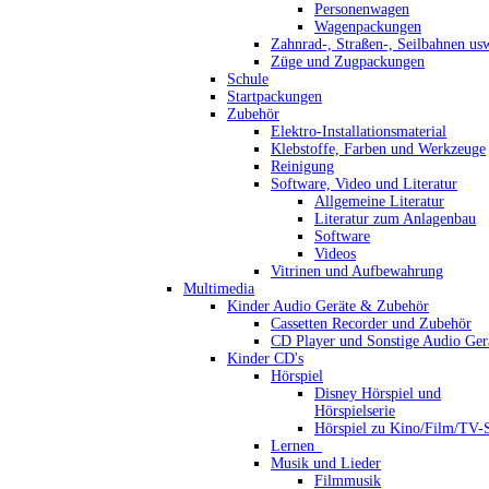
Personenwagen
Wagenpackungen
Zahnrad-, Straßen-, Seilbahnen us
Züge und Zugpackungen
Schule
Startpackungen
Zubehör
Elektro-Installationsmaterial
Klebstoffe, Farben und Werkzeuge
Reinigung
Software, Video und Literatur
Allgemeine Literatur
Literatur zum Anlagenbau
Software
Videos
Vitrinen und Aufbewahrung
Multimedia
Kinder Audio Geräte & Zubehör
Cassetten Recorder und Zubehör
CD Player und Sonstige Audio Ger
Kinder CD's
Hörspiel
Disney Hörspiel und
Hörspielserie
Hörspiel zu Kino/Film/TV-S
Lernen_
Musik und Lieder
Filmmusik