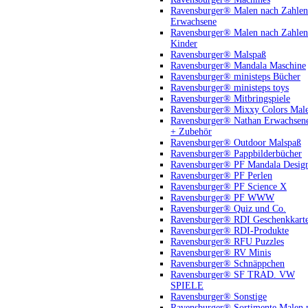
Ravensburger® Malen nach Zahlen
Erwachsene
Ravensburger® Malen nach Zahlen
Kinder
Ravensburger® Malspaß
Ravensburger® Mandala Maschine
Ravensburger® ministeps Bücher
Ravensburger® ministeps toys
Ravensburger® Mitbringspiele
Ravensburger® Mixxy Colors Mal
Ravensburger® Nathan Erwachsen
+ Zubehör
Ravensburger® Outdoor Malspaß
Ravensburger® Pappbilderbücher
Ravensburger® PF Mandala Desig
Ravensburger® PF Perlen
Ravensburger® PF Science X
Ravensburger® PF WWW
Ravensburger® Quiz und Co.
Ravensburger® RDI Geschenkkart
Ravensburger® RDI-Produkte
Ravensburger® RFU Puzzles
Ravensburger® RV Minis
Ravensburger® Schnäppchen
Ravensburger® SF TRAD. VW
SPIELE
Ravensburger® Sonstige
Ravensburger® Sortimente Malen 