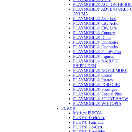
PLAYMOBIL® ACTION HEROE
PLAYMOBIL® ADVENTURES 
AYUMA
PLAYMOBIL® Asterix®
PLAYMOBIL® City Action
PLAYMOBIL® City Life
PLAYMOBIL® Country
PLAYMOBIL® Dinos
PLAYMOBIL® Dollhouse
PLAYMOBIL® Duopacks
PLAYMOBIL® Family Fun
PLAYMOBIL® Figures
PLAYMOBIL® NARUTO
SHIPPUDEN
PLAYMOBIL® NOVELMORE
PLAYMOBIL® Ostern
PLAYMOBIL® Pirates
PLAYMOBIL® PORSCHE
PLAYMOBIL® Sonstiges
PLAYMOBIL® Special Plus
PLAYMOBIL® STUNT SHOW
PLAYMOBIL® WILTOPIA
PUKY®
My first PUKY®
PUKY® Dreiräder
PUKY® Fahrräder
PUKY® Go-Cart
PUKY® Laufräder