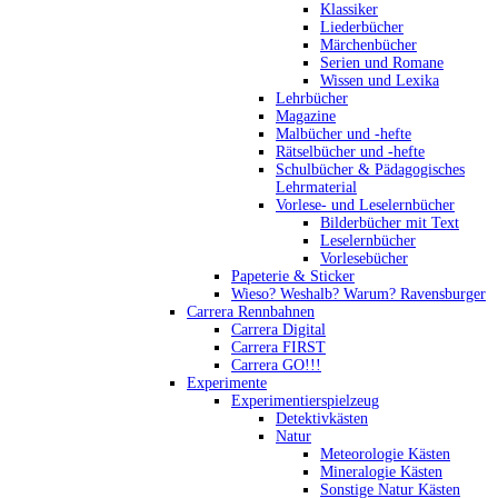
Klassiker
Liederbücher
Märchenbücher
Serien und Romane
Wissen und Lexika
Lehrbücher
Magazine
Malbücher und -hefte
Rätselbücher und -hefte
Schulbücher & Pädagogisches
Lehrmaterial
Vorlese- und Leselernbücher
Bilderbücher mit Text
Leselernbücher
Vorlesebücher
Papeterie & Sticker
Wieso? Weshalb? Warum? Ravensburger
Carrera Rennbahnen
Carrera Digital
Carrera FIRST
Carrera GO!!!
Experimente
Experimentierspielzeug
Detektivkästen
Natur
Meteorologie Kästen
Mineralogie Kästen
Sonstige Natur Kästen