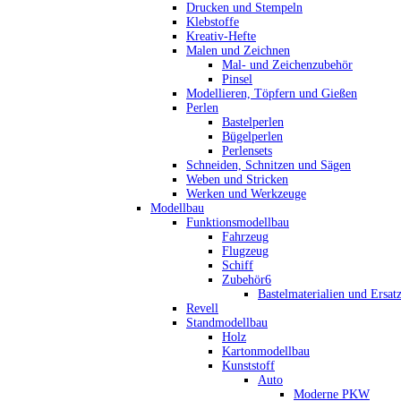
Drucken und Stempeln
Klebstoffe
Kreativ-Hefte
Malen und Zeichnen
Mal- und Zeichenzubehör
Pinsel
Modellieren, Töpfern und Gießen
Perlen
Bastelperlen
Bügelperlen
Perlensets
Schneiden, Schnitzen und Sägen
Weben und Stricken
Werken und Werkzeuge
Modellbau
Funktionsmodellbau
Fahrzeug
Flugzeug
Schiff
Zubehör6
Bastelmaterialien und Ersatz
Revell
Standmodellbau
Holz
Kartonmodellbau
Kunststoff
Auto
Moderne PKW