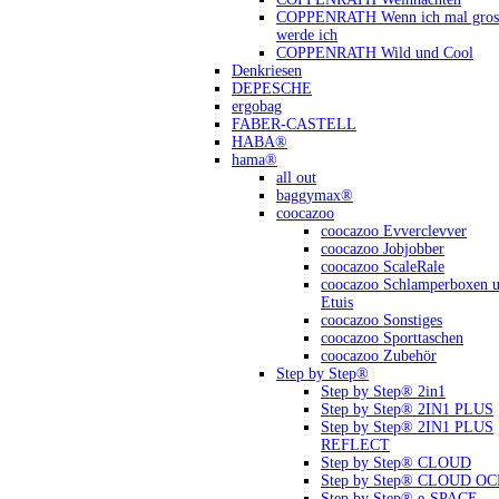
COPPENRATH Wenn ich mal gross
werde ich
COPPENRATH Wild und Cool
Denkriesen
DEPESCHE
ergobag
FABER-CASTELL
HABA®
hama®
all out
baggymax®
coocazoo
coocazoo Evverclevver
coocazoo Jobjobber
coocazoo ScaleRale
coocazoo Schlamperboxen 
Etuis
coocazoo Sonstiges
coocazoo Sporttaschen
coocazoo Zubehör
Step by Step®
Step by Step® 2in1
Step by Step® 2IN1 PLUS
Step by Step® 2IN1 PLUS
REFLECT
Step by Step® CLOUD
Step by Step® CLOUD O
Step by Step® e-SPACE