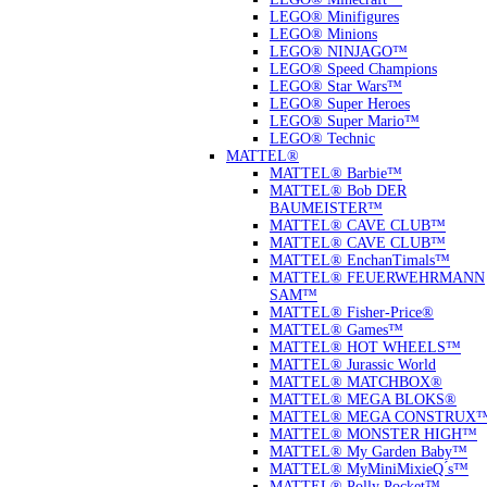
LEGO® Minifigures
LEGO® Minions
LEGO® NINJAGO™
LEGO® Speed Champions
LEGO® Star Wars™
LEGO® Super Heroes
LEGO® Super Mario™
LEGO® Technic
MATTEL®
MATTEL® Barbie™
MATTEL® Bob DER
BAUMEISTER™
MATTEL® CAVE CLUB™
MATTEL® CAVE CLUB™
MATTEL® EnchanTimals™
MATTEL® FEUERWEHRMANN
SAM™
MATTEL® Fisher-Price®
MATTEL® Games™
MATTEL® HOT WHEELS™
MATTEL® Jurassic World
MATTEL® MATCHBOX®
MATTEL® MEGA BLOKS®
MATTEL® MEGA CONSTRUX
MATTEL® MONSTER HIGH™
MATTEL® My Garden Baby™
MATTEL® MyMiniMixieQ ́s™
MATTEL® Polly Pocket™