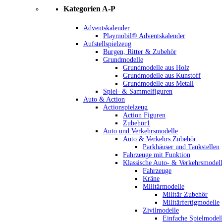
Kategorien A-P
Adventskalender
Playmobil® Adventskalender
Aufstellspielzeug
Burgen, Ritter & Zubehör
Grundmodelle
Grundmodelle aus Holz
Grundmodelle aus Kunstoff
Grundmodelle aus Metall
Spiel- & Sammelfiguren
Auto & Action
Actionspielzeug
Action Figuren
Zubehör1
Auto und Verkehrsmodelle
Auto & Verkehrs Zubehör
Parkhäuser und Tankstellen
Fahrzeuge mit Funktion
Klassische Auto- & Verkehrsmodel
Fahrzeuge
Kräne
Militärmodelle
Militär Zubehör
Militärfertigmodelle
Zivilmodelle
Einfache Spielmodel