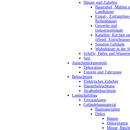
Häuser und Zubehör
Bauernhof, Mühlen 
Landhäuser
Einzel-, Einfamilien
Reihenhäuser
Gewerbe und
Industriegebäude
Kapellen, Kirchen u
öffentl. Einrichtung
Sonstige Gebäude
Wohnhäuser in der S
Schiffe, Häfen und Wasserb
Sets
Ausschmückungsteile
Dekoration
Figuren und Fahrzeuge
Beleuchtung
Elektrisches Zubehör
Häuserbeleuchtung
Straßenbeleuchtung
Landschaftsbau
Fertiganlagen
Geländebaumaterial
Baumaterialien
Dekor
Bäume
Dekorplatten
Moose, Büsch