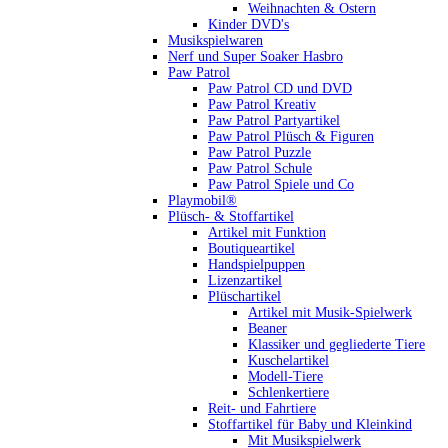
Weihnachten & Ostern
Kinder DVD's
Musikspielwaren
Nerf und Super Soaker Hasbro
Paw Patrol
Paw Patrol CD und DVD
Paw Patrol Kreativ
Paw Patrol Partyartikel
Paw Patrol Plüsch & Figuren
Paw Patrol Puzzle
Paw Patrol Schule
Paw Patrol Spiele und Co
Playmobil®
Plüsch- & Stoffartikel
Artikel mit Funktion
Boutiqueartikel
Handspielpuppen
Lizenzartikel
Plüschartikel
Artikel mit Musik-Spielwerk
Beaner
Klassiker und gegliederte Tiere
Kuschelartikel
Modell-Tiere
Schlenkertiere
Reit- und Fahrtiere
Stoffartikel für Baby und Kleinkind
Mit Musikspielwerk