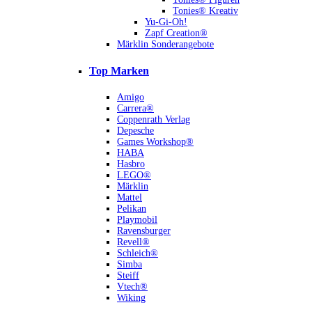
Tonies® Kreativ
Yu-Gi-Oh!
Zapf Creation®
Märklin Sonderangebote
Top Marken
Amigo
Carrera®
Coppenrath Verlag
Depesche
Games Workshop®
HABA
Hasbro
LEGO®
Märklin
Mattel
Pelikan
Playmobil
Ravensburger
Revell®
Schleich®
Simba
Steiff
Vtech®
Wiking