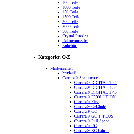
100 Teile
1000 Teile
150 Teile
1500 Teile
200 Teile
2000 Teile
500 Teile
Crystal Puzzles
Rahmenpuzzles
Zubehör
Kategorien Q-Z
Markenseiten
bruder®
Carrera® Sortimente
Carrera® DIGITAL 1:24
Carrera® DIGITAL 1:32
Carrera® DIGITAL 1:43
Carrera® EVOLUTION
Carrera® First
Carrera® Gebäude
Carrera® GO
Carrera® GO!!! PLUS
Carrera® Pull Speed
Carrera® RC
Carrera® RC Fahren