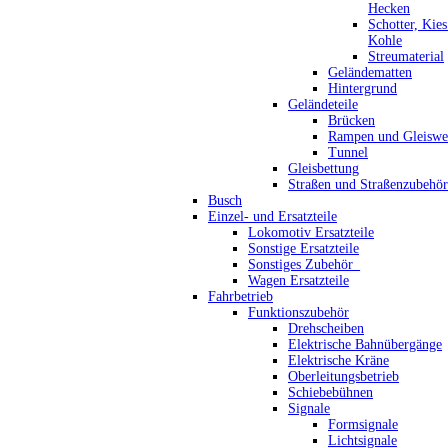
Hecken
Schotter, Kie
Kohle
Streumaterial
Geländematten
Hintergrund
Geländeteile
Brücken
Rampen und Gleiswe
Tunnel
Gleisbettung
Straßen und Straßenzubehör
Busch
Einzel- und Ersatzteile
Lokomotiv Ersatzteile
Sonstige Ersatzteile
Sonstiges Zubehör_
Wagen Ersatzteile
Fahrbetrieb
Funktionszubehör
Drehscheiben
Elektrische Bahnübergänge
Elektrische Kräne
Oberleitungsbetrieb
Schiebebühnen
Signale
Formsignale
Lichtsignale