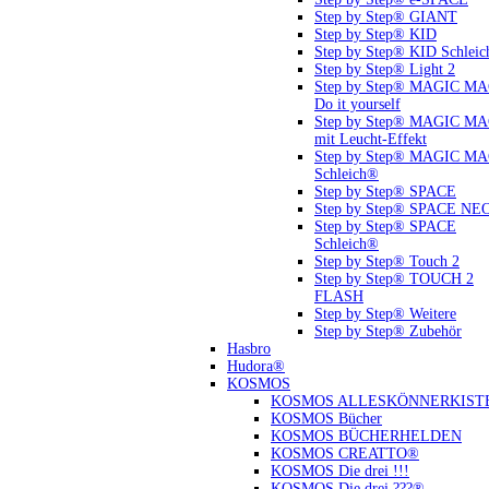
Step by Step® GIANT
Step by Step® KID
Step by Step® KID Schlei
Step by Step® Light 2
Step by Step® MAGIC M
Do it yourself
Step by Step® MAGIC M
mit Leucht-Effekt
Step by Step® MAGIC M
Schleich®
Step by Step® SPACE
Step by Step® SPACE NE
Step by Step® SPACE
Schleich®
Step by Step® Touch 2
Step by Step® TOUCH 2
FLASH
Step by Step® Weitere
Step by Step® Zubehör
Hasbro
Hudora®
KOSMOS
KOSMOS ALLESKÖNNERKIST
KOSMOS Bücher
KOSMOS BÜCHERHELDEN
KOSMOS CREATTO®
KOSMOS Die drei !!!
KOSMOS Die drei ???®