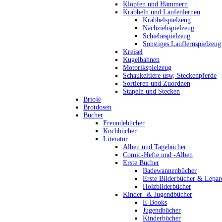
Klopfen und Hämmern
Krabbeln und Laufenlernen
Krabbelspielzeug
Nachziehspielzeug
Schiebespielzeug
Sonstiges Lauflernspielzeug
Kreisel
Kugelbahnen
Motorikspielzeug
Schaukeltiere usw, Steckenpferde
Sortieren und Zuordnen
Stapeln und Stecken
Brio®
Brotdosen
Bücher
Freundebücher
Kochbücher
Literatur
Alben und Tagebücher
Comic-Hefte und -Alben
Erste Bücher
Badewannenbücher
Erste Bilderbücher & Lepar
Holzbilderbücher
Kinder- & Jugendbücher
E-Books
Jugendbücher
Kinderbücher