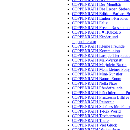
COPPENRATH Der Mondbär
COPPENRATH Die Lieben Sieben
COPPENRATH Edition Barbara B
COPPENRATH Einhorn-Paradies
COPPENRATH Felix
COPPENRATH Freche Rasselband
COPPENRATH I ♥ HORSES
COPPENRATH Kinder und
Jugendliteratur
COPPENRATH Kleine Freunde
COPPENRATH Kommunion
COPPENRATH Lustige Tierparad
COPPENRATH Mal-Werkstatt
COPPENRATH Marjolein Bastin
COPPENRATH Mein kleiner Pony
COPPENRATH Mini-Künstler
COPPENRATH Nature Zoom
COPPENRATH Nella Nixe
COPPENRATH Pferdefreunde
COPPENRATH Plüschtiere und Pu
COPPENRATH Prinzessin Lillifee
COPPENRATH Reisezeit
COPPENRATH Schönes fürs Fahr
COPPENRATH T-Rex World
COPPENRATH Taschenzauber
COPPENRATH Taufe
COPPENRATH Viel Glück
COPPENRATH Weihnachten