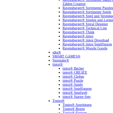
Zahlen Creation
Ravensburger® Sortimente Puzzles
Ravensburger® Sortimente Spiele
Ravensburger® Spiel und Vergnüg
Ravensburger® Spielen und Lerne
Ravensburger® Spiral Designer
Ravensburger® Technical Line
Ravensburger® Think
Ravensburger® tiptoi
Ravensburger® tiptoi Download
Ravensburger® tiptoi Spielfiguren
Ravensburger® Woozle Goozle
siku®
SMART GAMES®
Sterntaler®
tiptoi®
tiptoi® Bücher
tiptoi® CREATE
tiptoi® Globus
tiptoi® Puzzle
tiptoi® Spiele
tiptoi® Spielfiguren
tiptoi® Spielwelt
tiptoi® Starter-Sets
Tonies®
Tonies® Ausrüstung
Tonies® Boxen
Tonies® Figuren