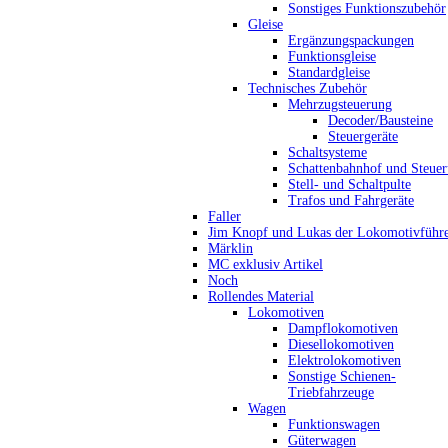
Sonstiges Funktionszubehör
Gleise
Ergänzungspackungen
Funktionsgleise
Standardgleise
Technisches Zubehör
Mehrzugsteuerung
Decoder/Bausteine
Steuergeräte
Schaltsysteme
Schattenbahnhof und Steue
Stell- und Schaltpulte
Trafos und Fahrgeräte
Faller
Jim Knopf und Lukas der Lokomotivführ
Märklin
MC exklusiv Artikel
Noch
Rollendes Material
Lokomotiven
Dampflokomotiven
Diesellokomotiven
Elektrolokomotiven
Sonstige Schienen-
Triebfahrzeuge
Wagen
Funktionswagen
Güterwagen