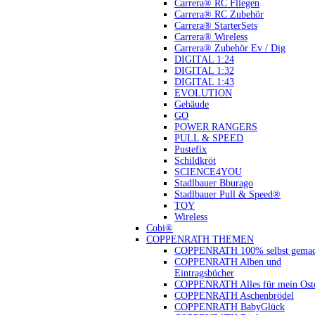
Carrera® RC Fliegen
Carrera® RC Zubehör
Carrera® StarterSets
Carrera® Wireless
Carrera® Zubehör Ev / Dig
DIGITAL 1:24
DIGITAL 1:32
DIGITAL 1:43
EVOLUTION
Gebäude
GO
POWER RANGERS
PULL & SPEED
Pustefix
Schildkröt
SCIENCE4YOU
Stadlbauer Bburago
Stadlbauer Pull & Speed®
TOY
Wireless
Cobi®
COPPENRATH THEMEN
COPPENRATH 100% selbst gemac
COPPENRATH Alben und
Eintragsbücher
COPPENRATH Alles für mein Oste
COPPENRATH Aschenbrödel
COPPENRATH BabyGlück