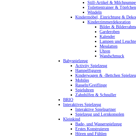
Still-Artikel & Milchpumpe
Toilettentrainer & Töpfchen
Windeln
Kindermöbel, Einrichtung & Dekor
Kinderzimmerdekoration
Bilder & Bilderrahm
Garderoben
Kalender
Lampen und Leucht
Messlatten
Uhren
Wandschmuck
Babyspielzeug
Activity Spielzeug
Hampelfiguren
Kinderwagen & -Bettchen Spielze
Mobiles
Rasseln/Greiflinge
Spieluhren
Zahnhilfen & Schnuller
BRIO
Interaktives Spielzeug
Interaktive Spielpartner
Spielzeug und Lernkonsolen
Kleinkind
Bade- und Wasserspielzeug
Erstes Konstruieren
Hören und Fühlen