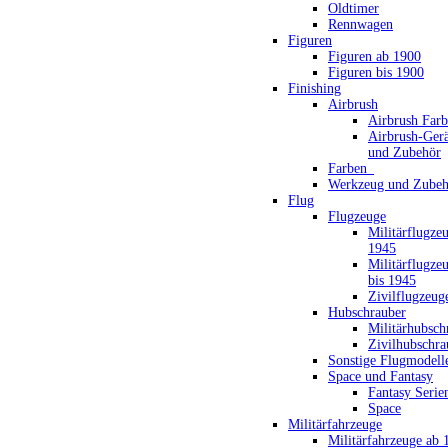
Oldtimer
Rennwagen
Figuren
Figuren ab 1900
Figuren bis 1900
Finishing
Airbrush
Airbrush Far
Airbrush-Gerä
und Zubehör
Farben_
Werkzeug und Zubeh
Flug
Flugzeuge
Militärflugze
1945
Militärflugze
bis 1945
Zivilflugzeug
Hubschrauber
Militärhubsch
Zivilhubschra
Sonstige Flugmodell
Space und Fantasy
Fantasy Serie
Space
Militärfahrzeuge
Militärfahrzeuge ab 