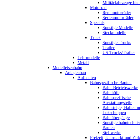
Militärfahrzeuge bis
Motorrad
Rennmotorräder
Serienmotorräder
Specials
Sonstige Modelle
Steckmodelle
Truck
Sonstige Trucks
Trailer
US Trucks/Trailer
Lehrmodelle
Metall
Modelleisenbahn
Anlagenbau
Aufbauten
Bahnspezifische Bauten
Bahn-Betriebswerke
Bahnhöfe
Bahnspezifische
Ausstattungsteile
Bahnsteige, Hallen u
Lokschuppen
Bahnübergänge
Sonstige bahntechnis
Bauten
Stellwerke
Freizeit, Jahrmarkt und Zir