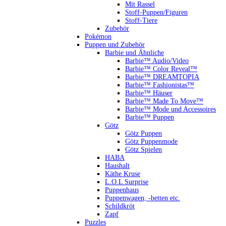
Mit Rassel
Stoff-Puppen/Figuren
Stoff-Tiere
Zubehör
Pokémon
Puppen und Zubehör
Barbie und Ähnliche
Barbie™ Audio/Video
Barbie™ Color Reveal™
Barbie™ DREAMTOPIA
Barbie™ Fashionistas™
Barbie™ Häuser
Barbie™ Made To Move™
Barbie™ Mode und Accessoires
Barbie™ Puppen
Götz
Götz Puppen
Götz Puppenmode
Götz Spielen
HABA
Haushalt
Käthe Kruse
L.O.L Surprise
Puppenhaus
Puppenwagen, -betten etc.
Schildkröt
Zapf
Puzzles