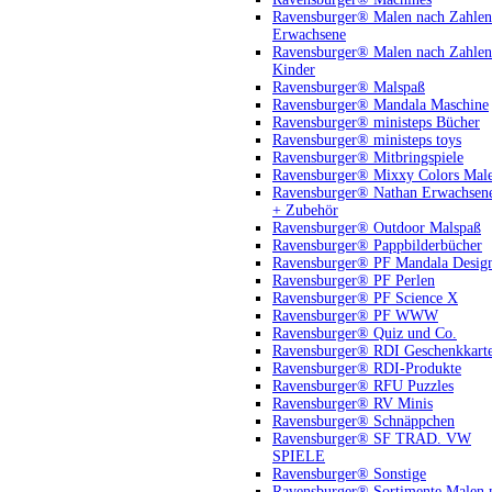
Ravensburger® Malen nach Zahlen
Erwachsene
Ravensburger® Malen nach Zahlen
Kinder
Ravensburger® Malspaß
Ravensburger® Mandala Maschine
Ravensburger® ministeps Bücher
Ravensburger® ministeps toys
Ravensburger® Mitbringspiele
Ravensburger® Mixxy Colors Mal
Ravensburger® Nathan Erwachsen
+ Zubehör
Ravensburger® Outdoor Malspaß
Ravensburger® Pappbilderbücher
Ravensburger® PF Mandala Desig
Ravensburger® PF Perlen
Ravensburger® PF Science X
Ravensburger® PF WWW
Ravensburger® Quiz und Co.
Ravensburger® RDI Geschenkkart
Ravensburger® RDI-Produkte
Ravensburger® RFU Puzzles
Ravensburger® RV Minis
Ravensburger® Schnäppchen
Ravensburger® SF TRAD. VW
SPIELE
Ravensburger® Sonstige
Ravensburger® Sortimente Malen 