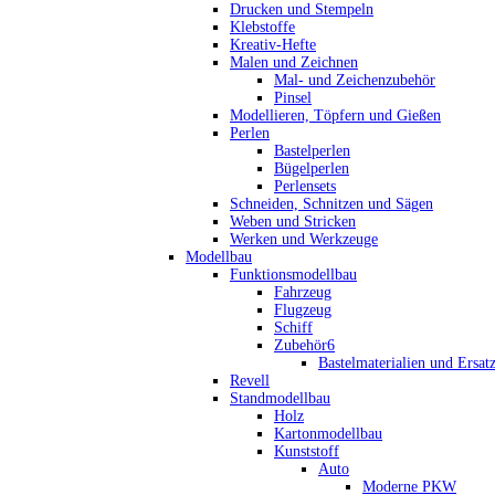
Drucken und Stempeln
Klebstoffe
Kreativ-Hefte
Malen und Zeichnen
Mal- und Zeichenzubehör
Pinsel
Modellieren, Töpfern und Gießen
Perlen
Bastelperlen
Bügelperlen
Perlensets
Schneiden, Schnitzen und Sägen
Weben und Stricken
Werken und Werkzeuge
Modellbau
Funktionsmodellbau
Fahrzeug
Flugzeug
Schiff
Zubehör6
Bastelmaterialien und Ersatz
Revell
Standmodellbau
Holz
Kartonmodellbau
Kunststoff
Auto
Moderne PKW