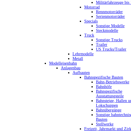
Militärfahrzeuge bis
Motorrad
Rennmotorräder
Serienmotorräder
Specials
Sonstige Modelle
Steckmodelle
Truck
Sonstige Trucks
Trailer
US Trucks/Trailer
Lehrmodelle
Metall
Modelleisenbahn
Anlagenbau
Aufbauten
Bahnspezifische Bauten
Bahn-Betriebswerke
Bahnhöfe
Bahnspezifische
Ausstattungsteile
Bahnsteige, Hallen u
Lokschuppen
Bahnübergänge
Sonstige bahntechnis
Bauten
Stellwerke
Freizeit, Jahrmarkt und Zir