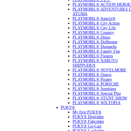
PLAYMOBIL® ACTION HEROE
PLAYMOBIL® ADVENTURES 
AYUMA
PLAYMOBIL® Asterix®
PLAYMOBIL® City Action
PLAYMOBIL® City Life
PLAYMOBIL® Country
PLAYMOBIL® Dinos
PLAYMOBIL® Dollhouse
PLAYMOBIL® Duopacks
PLAYMOBIL® Family Fun
PLAYMOBIL® Figures
PLAYMOBIL® NARUTO
SHIPPUDEN
PLAYMOBIL® NOVELMORE
PLAYMOBIL® Ostern
PLAYMOBIL® Pirates
PLAYMOBIL® PORSCHE
PLAYMOBIL® Sonstiges
PLAYMOBIL® Special Plus
PLAYMOBIL® STUNT SHOW
PLAYMOBIL® WILTOPIA
PUKY®
My first PUKY®
PUKY® Dreiräder
PUKY® Fahrräder
PUKY® Go-Cart
PUKY® Laufräder