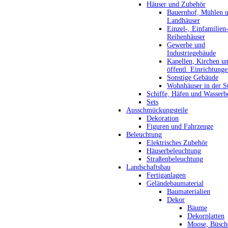
Häuser und Zubehör
Bauernhof, Mühlen 
Landhäuser
Einzel-, Einfamilien
Reihenhäuser
Gewerbe und
Industriegebäude
Kapellen, Kirchen u
öffentl. Einrichtung
Sonstige Gebäude
Wohnhäuser in der S
Schiffe, Häfen und Wasserb
Sets
Ausschmückungsteile
Dekoration
Figuren und Fahrzeuge
Beleuchtung
Elektrisches Zubehör
Häuserbeleuchtung
Straßenbeleuchtung
Landschaftsbau
Fertiganlagen
Geländebaumaterial
Baumaterialien
Dekor
Bäume
Dekorplatten
Moose, Büsch