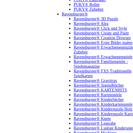
PUKY® Roller
PUKY® Zubehör
Ravensburger®
Ravensburger® 3D Puzzle
Ravensburger® Alea
Ravensburger® Click und Style
Ravensburger® Create und Paint
Ravensburger® Creation Diverses
Ravensburger® Erste Bilder malen
Ravensburger® Erwachsenenpuzzl
Zubehör
Ravensburger® Erwachsenenspiele
Ravensburger® Familienspiele -
Spielemagazine
Ravensburger® FXS Traditionelle
Spielkarten
Ravensburger® Gravitrax
Ravensburger® Jugendbücher
Ravensburger® KARTENHITS
Ravensburger® Kartenspiele
Ravensburger® Kinderbücher
Ravensburger® Kinderkartenspiele
Ravensburger® Kinderpuzzle Holz
Ravensburger® Kinderpuzzle Kart
Ravensburger® Knete
Ravensburger® Leserabe
Ravensburger® Lustige Kinderspie
Ravensburger® Machines