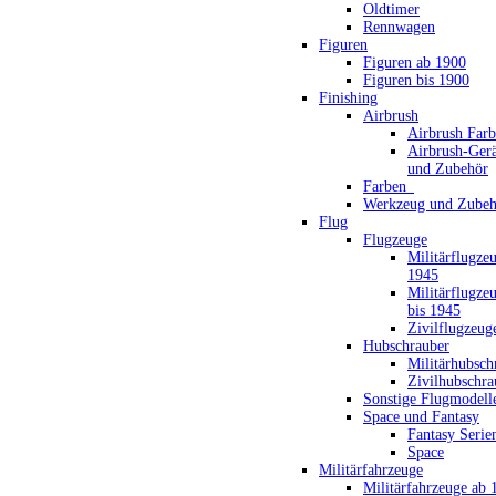
Oldtimer
Rennwagen
Figuren
Figuren ab 1900
Figuren bis 1900
Finishing
Airbrush
Airbrush Far
Airbrush-Gerä
und Zubehör
Farben_
Werkzeug und Zubeh
Flug
Flugzeuge
Militärflugze
1945
Militärflugze
bis 1945
Zivilflugzeug
Hubschrauber
Militärhubsch
Zivilhubschra
Sonstige Flugmodell
Space und Fantasy
Fantasy Serie
Space
Militärfahrzeuge
Militärfahrzeuge ab 