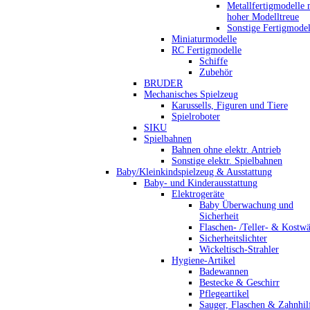
Metallfertigmodelle 
hoher Modelltreue
Sonstige Fertigmodel
Miniaturmodelle
RC Fertigmodelle
Schiffe
Zubehör
BRUDER
Mechanisches Spielzeug
Karussells, Figuren und Tiere
Spielroboter
SIKU
Spielbahnen
Bahnen ohne elektr. Antrieb
Sonstige elektr. Spielbahnen
Baby/Kleinkindspielzeug & Ausstattung
Baby- und Kinderausstattung
Elektrogeräte
Baby Überwachung und
Sicherheit
Flaschen- /Teller- & Kostw
Sicherheitslichter
Wickeltisch-Strahler
Hygiene-Artikel
Badewannen
Bestecke & Geschirr
Pflegeartikel
Sauger, Flaschen & Zahnhil