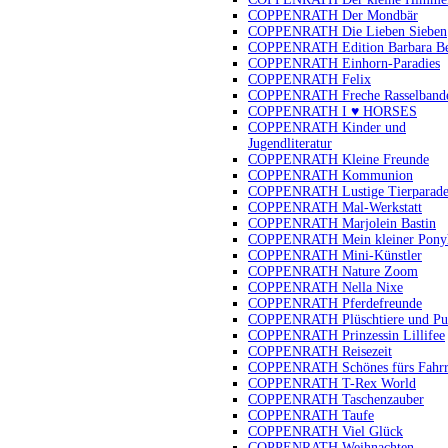
COPPENRATH Der Mondbär
COPPENRATH Die Lieben Sieben
COPPENRATH Edition Barbara B
COPPENRATH Einhorn-Paradies
COPPENRATH Felix
COPPENRATH Freche Rasselband
COPPENRATH I ♥ HORSES
COPPENRATH Kinder und
Jugendliteratur
COPPENRATH Kleine Freunde
COPPENRATH Kommunion
COPPENRATH Lustige Tierparad
COPPENRATH Mal-Werkstatt
COPPENRATH Marjolein Bastin
COPPENRATH Mein kleiner Pony
COPPENRATH Mini-Künstler
COPPENRATH Nature Zoom
COPPENRATH Nella Nixe
COPPENRATH Pferdefreunde
COPPENRATH Plüschtiere und Pu
COPPENRATH Prinzessin Lillifee
COPPENRATH Reisezeit
COPPENRATH Schönes fürs Fahr
COPPENRATH T-Rex World
COPPENRATH Taschenzauber
COPPENRATH Taufe
COPPENRATH Viel Glück
COPPENRATH Weihnachten