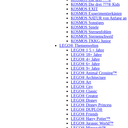
KOSMOS Die drei ???® Kids
KOSMOS EXIT
KOSMOS Experimentierkästen
KOSMOS NATUR von Anfang an
KOSMOS Sonstiges
KOSMOS Spiele
KOSMOS Sternenfohlen
KOSMOS Sternenschweif
KOSMOS TKKG Junior
LEGO® Themenwelten
LEGO® 1,5 + Jahre
LEGO® 18+ Jahre
LEGO® 4+ Jahre
LEGO® 6+ Jahre
LEGO® 9+ Jahre
LEGO® Animal Crossing™
LEGO® Architecture
LEGO® Art
LEGO® City
LEGO® Classic
LEGO® Creator
LEGO® Disney
LEGO® Disney Princess
LEGO® DUPLO®
LEGO® Friends
LEGO® Harry Potter™
LEGO® Jurassic World™
LEGO® Minecraft™