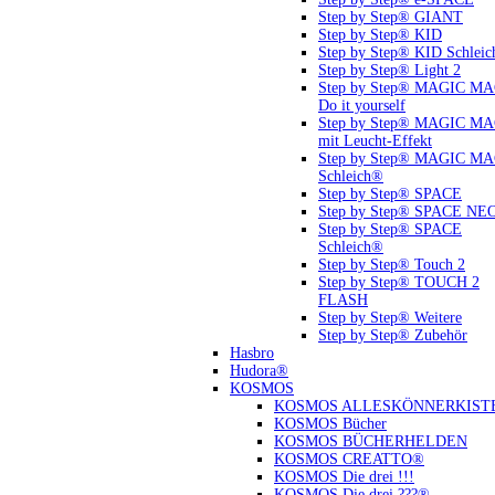
Step by Step® GIANT
Step by Step® KID
Step by Step® KID Schlei
Step by Step® Light 2
Step by Step® MAGIC M
Do it yourself
Step by Step® MAGIC M
mit Leucht-Effekt
Step by Step® MAGIC M
Schleich®
Step by Step® SPACE
Step by Step® SPACE NE
Step by Step® SPACE
Schleich®
Step by Step® Touch 2
Step by Step® TOUCH 2
FLASH
Step by Step® Weitere
Step by Step® Zubehör
Hasbro
Hudora®
KOSMOS
KOSMOS ALLESKÖNNERKIST
KOSMOS Bücher
KOSMOS BÜCHERHELDEN
KOSMOS CREATTO®
KOSMOS Die drei !!!
KOSMOS Die drei ???®