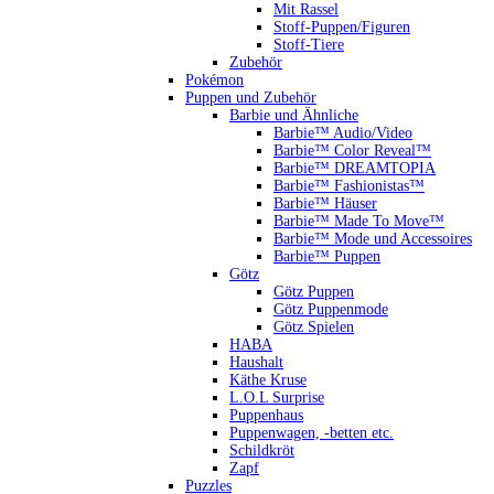
Mit Rassel
Stoff-Puppen/Figuren
Stoff-Tiere
Zubehör
Pokémon
Puppen und Zubehör
Barbie und Ähnliche
Barbie™ Audio/Video
Barbie™ Color Reveal™
Barbie™ DREAMTOPIA
Barbie™ Fashionistas™
Barbie™ Häuser
Barbie™ Made To Move™
Barbie™ Mode und Accessoires
Barbie™ Puppen
Götz
Götz Puppen
Götz Puppenmode
Götz Spielen
HABA
Haushalt
Käthe Kruse
L.O.L Surprise
Puppenhaus
Puppenwagen, -betten etc.
Schildkröt
Zapf
Puzzles