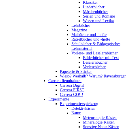
Klassiker
Liederbücher
Märchenbücher
Serien und Romane
Wissen und Lexika
Lehrbücher
Magazine
Malbücher und -hefte
Rätselbücher und -hefte
Schulbücher & Pädagogisches
Lehrmaterial
Vorlese- und Leselernbücher
Bilderbücher mit Text
Leselernbücher
Vorlesebücher
Papeterie & Sticker
Wieso? Weshalb? Warum? Ravensburger
Carrera Rennbahnen
Carrera Digital
Carrera FIRST
Carrera GO!!!
Experimente
Experimentierspielzeug
Detektivkästen
Natur
Meteorologie Kästen
Mineralogie Kästen
Sonstige Natur Kästen