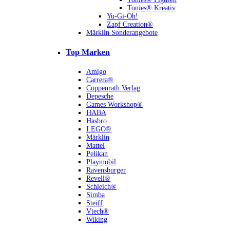
Tonies® Kreativ
Yu-Gi-Oh!
Zapf Creation®
Märklin Sonderangebote
Top Marken
Amigo
Carrera®
Coppenrath Verlag
Depesche
Games Workshop®
HABA
Hasbro
LEGO®
Märklin
Mattel
Pelikan
Playmobil
Ravensburger
Revell®
Schleich®
Simba
Steiff
Vtech®
Wiking