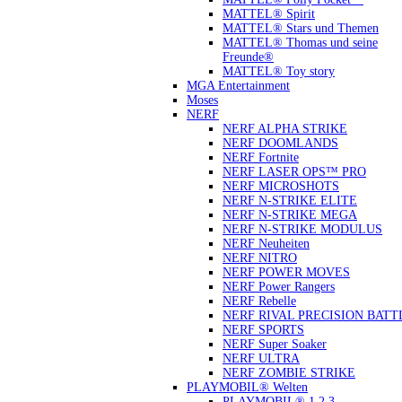
MATTEL® Spirit
MATTEL® Stars und Themen
MATTEL® Thomas und seine
Freunde®
MATTEL® Toy story
MGA Entertainment
Moses
NERF
NERF ALPHA STRIKE
NERF DOOMLANDS
NERF Fortnite
NERF LASER OPS™ PRO
NERF MICROSHOTS
NERF N-STRIKE ELITE
NERF N-STRIKE MEGA
NERF N-STRIKE MODULUS
NERF Neuheiten
NERF NITRO
NERF POWER MOVES
NERF Power Rangers
NERF Rebelle
NERF RIVAL PRECISION BATT
NERF SPORTS
NERF Super Soaker
NERF ULTRA
NERF ZOMBIE STRIKE
PLAYMOBIL® Welten
PLAYMOBIL® 1.2.3.