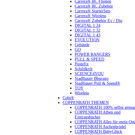
Carrera® RC Fliegen
Carrera® RC Zubehör
Carrera® StarterSets
Carrera® Wireless
Carrera® Zubehör Ev / Dig
DIGITAL 1:24
DIGITAL 1:32
DIGITAL 1:43
EVOLUTION
Gebäude
GO
POWER RANGERS
PULL & SPEED
Pustefix
Schildkröt
SCIENCE4YOU
Stadlbauer Bburago
Stadlbauer Pull & Speed®
TOY
Wireless
Cobi®
COPPENRATH THEMEN
COPPENRATH 100% selbst gemac
COPPENRATH Alben und
Eintragsbücher
COPPENRATH Alles für mein Oste
COPPENRATH Aschenbrödel
COPPENRATH BabyGlück