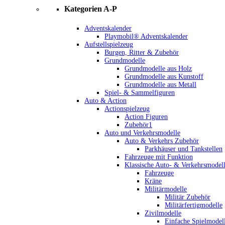
Kategorien A-P
Adventskalender
Playmobil® Adventskalender
Aufstellspielzeug
Burgen, Ritter & Zubehör
Grundmodelle
Grundmodelle aus Holz
Grundmodelle aus Kunstoff
Grundmodelle aus Metall
Spiel- & Sammelfiguren
Auto & Action
Actionspielzeug
Action Figuren
Zubehör1
Auto und Verkehrsmodelle
Auto & Verkehrs Zubehör
Parkhäuser und Tankstellen
Fahrzeuge mit Funktion
Klassische Auto- & Verkehrsmodel
Fahrzeuge
Kräne
Militärmodelle
Militär Zubehör
Militärfertigmodelle
Zivilmodelle
Einfache Spielmodel