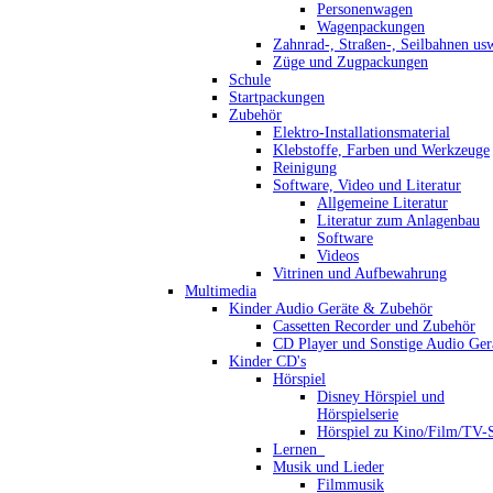
Personenwagen
Wagenpackungen
Zahnrad-, Straßen-, Seilbahnen us
Züge und Zugpackungen
Schule
Startpackungen
Zubehör
Elektro-Installationsmaterial
Klebstoffe, Farben und Werkzeuge
Reinigung
Software, Video und Literatur
Allgemeine Literatur
Literatur zum Anlagenbau
Software
Videos
Vitrinen und Aufbewahrung
Multimedia
Kinder Audio Geräte & Zubehör
Cassetten Recorder und Zubehör
CD Player und Sonstige Audio Ger
Kinder CD's
Hörspiel
Disney Hörspiel und
Hörspielserie
Hörspiel zu Kino/Film/TV-S
Lernen_
Musik und Lieder
Filmmusik