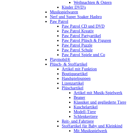
Weihnachten & Ostern
Kinder DVD's
Musikspielwaren
Nerf und Super Soaker Hasbro
Paw Patrol
Paw Patrol CD und DVD
Paw Patrol Kreativ
Paw Patrol Partyartikel
Paw Patrol Plüsch & Figuren
Paw Patrol Puzzle
Paw Patrol Schule
Paw Patrol Spiele und Co
Playmobil®
Plüsch- & Stoffartikel
Artikel mit Funktion
Boutiqueartikel
Handspielpuppen
Lizenzartikel
Plüschartikel
Artikel mit Musik-Spielwerk
Beaner
Klassiker und gegliederte Tiere
Kuschelartikel
Modell-Tiere
Schlenkertiere
Reit- und Fahrtiere
Stoffartikel für Baby und Kleinkind
Mit Musikspielwerk