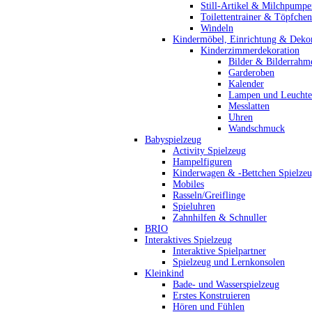
Still-Artikel & Milchpumpe
Toilettentrainer & Töpfchen
Windeln
Kindermöbel, Einrichtung & Dekor
Kinderzimmerdekoration
Bilder & Bilderrahm
Garderoben
Kalender
Lampen und Leucht
Messlatten
Uhren
Wandschmuck
Babyspielzeug
Activity Spielzeug
Hampelfiguren
Kinderwagen & -Bettchen Spielze
Mobiles
Rasseln/Greiflinge
Spieluhren
Zahnhilfen & Schnuller
BRIO
Interaktives Spielzeug
Interaktive Spielpartner
Spielzeug und Lernkonsolen
Kleinkind
Bade- und Wasserspielzeug
Erstes Konstruieren
Hören und Fühlen