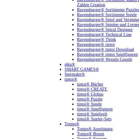
Zahlen Creation
Ravensburger® Sortimente Puzzles
Ravensburger® Sortimente Spiele
Ravensburger® Spiel und Vergnüg
Ravensburger® Spielen und Lerne
Ravensburger® Spiral Designer
Ravensburger® Technical Line
Ravensburger® Think
Ravensburger® tiptoi
Ravensburger® tiptoi Download
Ravensburger® tiptoi Spielfiguren
Ravensburger® Woozle Goozle
siku®
SMART GAMES®
Sterntaler®
tiptoi®
tiptoi® Bücher
tiptoi® CREATE
tiptoi® Globus
tiptoi® Puzzle
tiptoi® Spiele
tiptoi® Spielfiguren
tiptoi® Spielwelt
tiptoi® Starter-Sets
Tonies®
Tonies® Ausrüstung
Tonies® Boxen
Tonies® Figuren