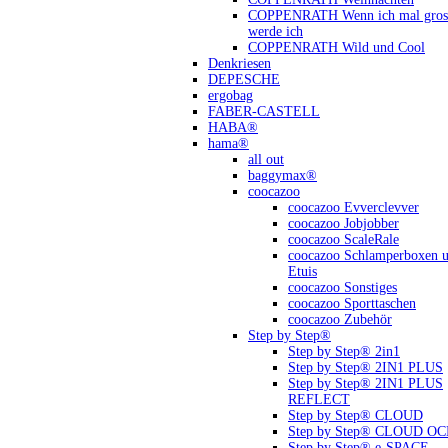
COPPENRATH Wenn ich mal gross
werde ich
COPPENRATH Wild und Cool
Denkriesen
DEPESCHE
ergobag
FABER-CASTELL
HABA®
hama®
all out
baggymax®
coocazoo
coocazoo Evverclevver
coocazoo Jobjobber
coocazoo ScaleRale
coocazoo Schlamperboxen 
Etuis
coocazoo Sonstiges
coocazoo Sporttaschen
coocazoo Zubehör
Step by Step®
Step by Step® 2in1
Step by Step® 2IN1 PLUS
Step by Step® 2IN1 PLUS
REFLECT
Step by Step® CLOUD
Step by Step® CLOUD O
Step by Step® e-SPACE