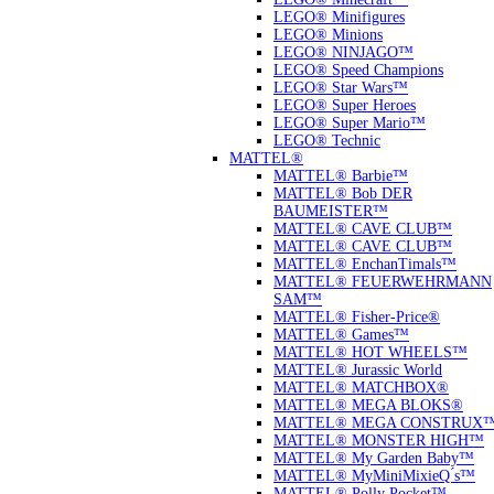
LEGO® Minifigures
LEGO® Minions
LEGO® NINJAGO™
LEGO® Speed Champions
LEGO® Star Wars™
LEGO® Super Heroes
LEGO® Super Mario™
LEGO® Technic
MATTEL®
MATTEL® Barbie™
MATTEL® Bob DER
BAUMEISTER™
MATTEL® CAVE CLUB™
MATTEL® CAVE CLUB™
MATTEL® EnchanTimals™
MATTEL® FEUERWEHRMANN
SAM™
MATTEL® Fisher-Price®
MATTEL® Games™
MATTEL® HOT WHEELS™
MATTEL® Jurassic World
MATTEL® MATCHBOX®
MATTEL® MEGA BLOKS®
MATTEL® MEGA CONSTRUX
MATTEL® MONSTER HIGH™
MATTEL® My Garden Baby™
MATTEL® MyMiniMixieQ ́s™
MATTEL® Polly Pocket™