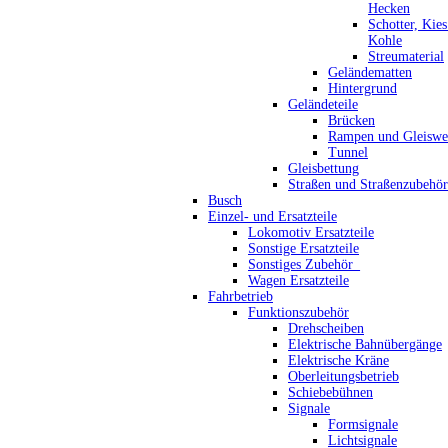
Hecken
Schotter, Kie
Kohle
Streumaterial
Geländematten
Hintergrund
Geländeteile
Brücken
Rampen und Gleiswe
Tunnel
Gleisbettung
Straßen und Straßenzubehör
Busch
Einzel- und Ersatzteile
Lokomotiv Ersatzteile
Sonstige Ersatzteile
Sonstiges Zubehör_
Wagen Ersatzteile
Fahrbetrieb
Funktionszubehör
Drehscheiben
Elektrische Bahnübergänge
Elektrische Kräne
Oberleitungsbetrieb
Schiebebühnen
Signale
Formsignale
Lichtsignale