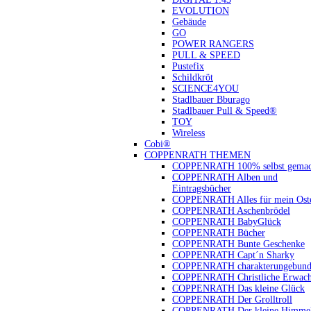
EVOLUTION
Gebäude
GO
POWER RANGERS
PULL & SPEED
Pustefix
Schildkröt
SCIENCE4YOU
Stadlbauer Bburago
Stadlbauer Pull & Speed®
TOY
Wireless
Cobi®
COPPENRATH THEMEN
COPPENRATH 100% selbst gemac
COPPENRATH Alben und
Eintragsbücher
COPPENRATH Alles für mein Oste
COPPENRATH Aschenbrödel
COPPENRATH BabyGlück
COPPENRATH Bücher
COPPENRATH Bunte Geschenke
COPPENRATH Capt´n Sharky
COPPENRATH charakterungebund
COPPENRATH Christliche Erwach
COPPENRATH Das kleine Glück
COPPENRATH Der Grolltroll
COPPENRATH Der kleine Himmel