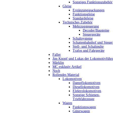
Sonstiges Funktionszubehör
Gleise
Ergänzungspackungen
Funktionsgleise
Standardgleise
Technisches Zubehör
Mehrzugsteuerung
Decoder/Bausteine
Steuergeräte
Schaltsysteme
Schattenbahnhof und Steue
Stell- und Schaltpulte
Trafos und Fahrgeräte
Faller
Jim Knopf und Lukas der Lokomotivführ
Märklin
MC exklusiv Artikel
Noch
Rollendes Material
Lokomotiven
Dampflokomotiven
Diesellokomotiven
Elektrolokomotiven
Sonstige Schienen-
Triebfahrzeuge
Wagen
Funktionswagen
Güterwagen