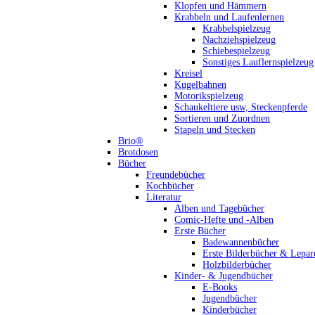
Klopfen und Hämmern
Krabbeln und Laufenlernen
Krabbelspielzeug
Nachziehspielzeug
Schiebespielzeug
Sonstiges Lauflernspielzeug
Kreisel
Kugelbahnen
Motorikspielzeug
Schaukeltiere usw, Steckenpferde
Sortieren und Zuordnen
Stapeln und Stecken
Brio®
Brotdosen
Bücher
Freundebücher
Kochbücher
Literatur
Alben und Tagebücher
Comic-Hefte und -Alben
Erste Bücher
Badewannenbücher
Erste Bilderbücher & Lepar
Holzbilderbücher
Kinder- & Jugendbücher
E-Books
Jugendbücher
Kinderbücher