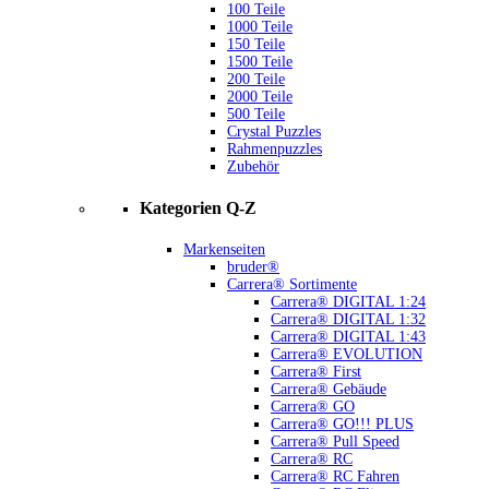
100 Teile
1000 Teile
150 Teile
1500 Teile
200 Teile
2000 Teile
500 Teile
Crystal Puzzles
Rahmenpuzzles
Zubehör
Kategorien Q-Z
Markenseiten
bruder®
Carrera® Sortimente
Carrera® DIGITAL 1:24
Carrera® DIGITAL 1:32
Carrera® DIGITAL 1:43
Carrera® EVOLUTION
Carrera® First
Carrera® Gebäude
Carrera® GO
Carrera® GO!!! PLUS
Carrera® Pull Speed
Carrera® RC
Carrera® RC Fahren