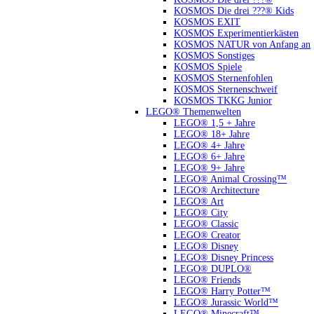
KOSMOS Die drei ???® Kids
KOSMOS EXIT
KOSMOS Experimentierkästen
KOSMOS NATUR von Anfang an
KOSMOS Sonstiges
KOSMOS Spiele
KOSMOS Sternenfohlen
KOSMOS Sternenschweif
KOSMOS TKKG Junior
LEGO® Themenwelten
LEGO® 1,5 + Jahre
LEGO® 18+ Jahre
LEGO® 4+ Jahre
LEGO® 6+ Jahre
LEGO® 9+ Jahre
LEGO® Animal Crossing™
LEGO® Architecture
LEGO® Art
LEGO® City
LEGO® Classic
LEGO® Creator
LEGO® Disney
LEGO® Disney Princess
LEGO® DUPLO®
LEGO® Friends
LEGO® Harry Potter™
LEGO® Jurassic World™
LEGO® Minecraft™