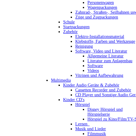
Personenwagen
Wagenpackungen
Zahnrad-, Straßen-, Seilbahnen us
Züge und Zugpackungen
Schule
Startpackungen
Zubehör
Elektro-Installationsmaterial
Klebstoffe, Farben und Werkzeuge
Reinigung
Software, Video und Literatur
Allgemeine Literatur
Literatur zum Anlagenbau
Software
Videos
Vitrinen und Aufbewahrung
Multimedia
Kinder Audio Geräte & Zubehör
Cassetten Recorder und Zubehör
CD Player und Sonstige Audio Ger
Kinder CD's
Hörspiel
Disney Hörspiel und
Hörspielserie
Hörspiel zu Kino/Film/TV-S
Lernen_
Musik und Lieder
Filmmusik