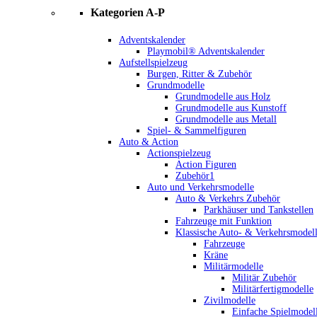
Kategorien A-P
Adventskalender
Playmobil® Adventskalender
Aufstellspielzeug
Burgen, Ritter & Zubehör
Grundmodelle
Grundmodelle aus Holz
Grundmodelle aus Kunstoff
Grundmodelle aus Metall
Spiel- & Sammelfiguren
Auto & Action
Actionspielzeug
Action Figuren
Zubehör1
Auto und Verkehrsmodelle
Auto & Verkehrs Zubehör
Parkhäuser und Tankstellen
Fahrzeuge mit Funktion
Klassische Auto- & Verkehrsmodel
Fahrzeuge
Kräne
Militärmodelle
Militär Zubehör
Militärfertigmodelle
Zivilmodelle
Einfache Spielmodel