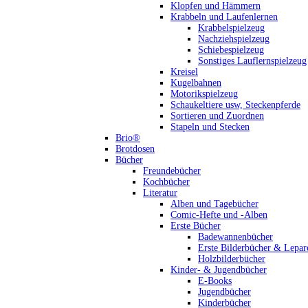
Klopfen und Hämmern
Krabbeln und Laufenlernen
Krabbelspielzeug
Nachziehspielzeug
Schiebespielzeug
Sonstiges Lauflernspielzeug
Kreisel
Kugelbahnen
Motorikspielzeug
Schaukeltiere usw, Steckenpferde
Sortieren und Zuordnen
Stapeln und Stecken
Brio®
Brotdosen
Bücher
Freundebücher
Kochbücher
Literatur
Alben und Tagebücher
Comic-Hefte und -Alben
Erste Bücher
Badewannenbücher
Erste Bilderbücher & Lepar
Holzbilderbücher
Kinder- & Jugendbücher
E-Books
Jugendbücher
Kinderbücher