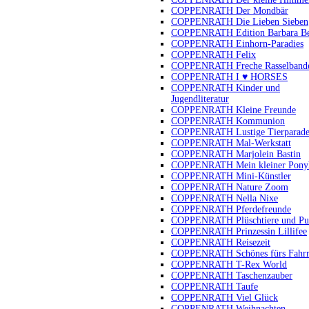
COPPENRATH Der Mondbär
COPPENRATH Die Lieben Sieben
COPPENRATH Edition Barbara B
COPPENRATH Einhorn-Paradies
COPPENRATH Felix
COPPENRATH Freche Rasselband
COPPENRATH I ♥ HORSES
COPPENRATH Kinder und
Jugendliteratur
COPPENRATH Kleine Freunde
COPPENRATH Kommunion
COPPENRATH Lustige Tierparad
COPPENRATH Mal-Werkstatt
COPPENRATH Marjolein Bastin
COPPENRATH Mein kleiner Pony
COPPENRATH Mini-Künstler
COPPENRATH Nature Zoom
COPPENRATH Nella Nixe
COPPENRATH Pferdefreunde
COPPENRATH Plüschtiere und Pu
COPPENRATH Prinzessin Lillifee
COPPENRATH Reisezeit
COPPENRATH Schönes fürs Fahr
COPPENRATH T-Rex World
COPPENRATH Taschenzauber
COPPENRATH Taufe
COPPENRATH Viel Glück
COPPENRATH Weihnachten