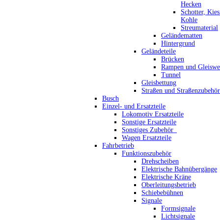
Hecken
Schotter, Kie
Kohle
Streumaterial
Geländematten
Hintergrund
Geländeteile
Brücken
Rampen und Gleiswe
Tunnel
Gleisbettung
Straßen und Straßenzubehör
Busch
Einzel- und Ersatzteile
Lokomotiv Ersatzteile
Sonstige Ersatzteile
Sonstiges Zubehör_
Wagen Ersatzteile
Fahrbetrieb
Funktionszubehör
Drehscheiben
Elektrische Bahnübergänge
Elektrische Kräne
Oberleitungsbetrieb
Schiebebühnen
Signale
Formsignale
Lichtsignale