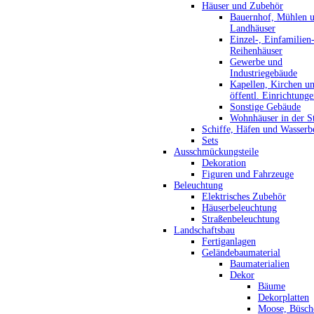
Häuser und Zubehör
Bauernhof, Mühlen 
Landhäuser
Einzel-, Einfamilien
Reihenhäuser
Gewerbe und
Industriegebäude
Kapellen, Kirchen u
öffentl. Einrichtung
Sonstige Gebäude
Wohnhäuser in der S
Schiffe, Häfen und Wasserb
Sets
Ausschmückungsteile
Dekoration
Figuren und Fahrzeuge
Beleuchtung
Elektrisches Zubehör
Häuserbeleuchtung
Straßenbeleuchtung
Landschaftsbau
Fertiganlagen
Geländebaumaterial
Baumaterialien
Dekor
Bäume
Dekorplatten
Moose, Büsch