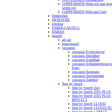
COPPENRATH Wenn ich mal gross
werde ich
COPPENRATH Wild und Cool
Denkriesen
DEPESCHE
ergobag
FABER-CASTELL
HABA®
hama®
all out
baggymax®
coocazoo
coocazoo Evverclevver
coocazoo Jobjobber
coocazoo ScaleRale
coocazoo Schlamperboxen 
Etuis
coocazoo Sonstiges
coocazoo Sporttaschen
coocazoo Zubehör
Step by Step®
Step by Step® 2in1
Step by Step® 2IN1 PLUS
Step by Step® 2IN1 PLUS
REFLECT
Step by Step® CLOUD
Step by Step® CLOUD O
Step by Step® e-SPACE