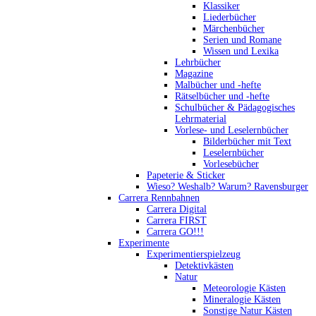
Klassiker
Liederbücher
Märchenbücher
Serien und Romane
Wissen und Lexika
Lehrbücher
Magazine
Malbücher und -hefte
Rätselbücher und -hefte
Schulbücher & Pädagogisches
Lehrmaterial
Vorlese- und Leselernbücher
Bilderbücher mit Text
Leselernbücher
Vorlesebücher
Papeterie & Sticker
Wieso? Weshalb? Warum? Ravensburger
Carrera Rennbahnen
Carrera Digital
Carrera FIRST
Carrera GO!!!
Experimente
Experimentierspielzeug
Detektivkästen
Natur
Meteorologie Kästen
Mineralogie Kästen
Sonstige Natur Kästen