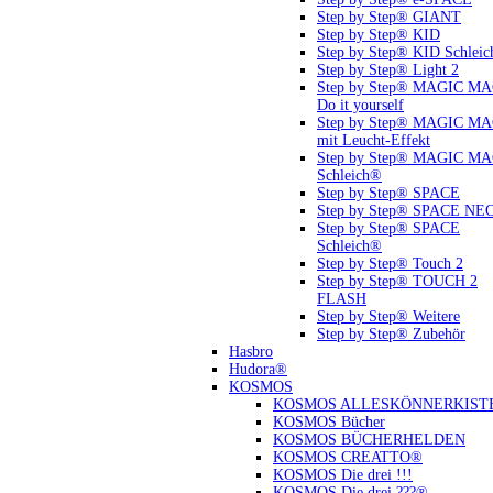
Step by Step® GIANT
Step by Step® KID
Step by Step® KID Schlei
Step by Step® Light 2
Step by Step® MAGIC M
Do it yourself
Step by Step® MAGIC M
mit Leucht-Effekt
Step by Step® MAGIC M
Schleich®
Step by Step® SPACE
Step by Step® SPACE NE
Step by Step® SPACE
Schleich®
Step by Step® Touch 2
Step by Step® TOUCH 2
FLASH
Step by Step® Weitere
Step by Step® Zubehör
Hasbro
Hudora®
KOSMOS
KOSMOS ALLESKÖNNERKIST
KOSMOS Bücher
KOSMOS BÜCHERHELDEN
KOSMOS CREATTO®
KOSMOS Die drei !!!
KOSMOS Die drei ???®