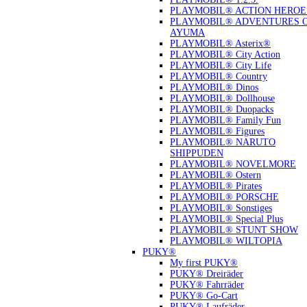
PLAYMOBIL® ACTION HEROE
PLAYMOBIL® ADVENTURES 
AYUMA
PLAYMOBIL® Asterix®
PLAYMOBIL® City Action
PLAYMOBIL® City Life
PLAYMOBIL® Country
PLAYMOBIL® Dinos
PLAYMOBIL® Dollhouse
PLAYMOBIL® Duopacks
PLAYMOBIL® Family Fun
PLAYMOBIL® Figures
PLAYMOBIL® NARUTO
SHIPPUDEN
PLAYMOBIL® NOVELMORE
PLAYMOBIL® Ostern
PLAYMOBIL® Pirates
PLAYMOBIL® PORSCHE
PLAYMOBIL® Sonstiges
PLAYMOBIL® Special Plus
PLAYMOBIL® STUNT SHOW
PLAYMOBIL® WILTOPIA
PUKY®
My first PUKY®
PUKY® Dreiräder
PUKY® Fahrräder
PUKY® Go-Cart
PUKY® Laufräder