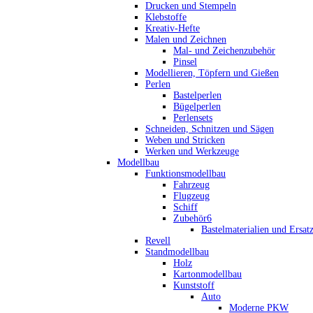
Drucken und Stempeln
Klebstoffe
Kreativ-Hefte
Malen und Zeichnen
Mal- und Zeichenzubehör
Pinsel
Modellieren, Töpfern und Gießen
Perlen
Bastelperlen
Bügelperlen
Perlensets
Schneiden, Schnitzen und Sägen
Weben und Stricken
Werken und Werkzeuge
Modellbau
Funktionsmodellbau
Fahrzeug
Flugzeug
Schiff
Zubehör6
Bastelmaterialien und Ersatz
Revell
Standmodellbau
Holz
Kartonmodellbau
Kunststoff
Auto
Moderne PKW