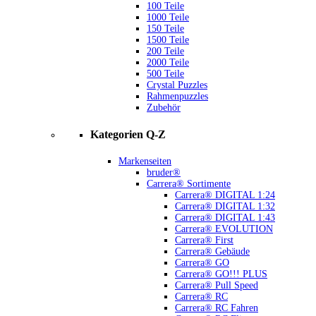
100 Teile
1000 Teile
150 Teile
1500 Teile
200 Teile
2000 Teile
500 Teile
Crystal Puzzles
Rahmenpuzzles
Zubehör
Kategorien Q-Z
Markenseiten
bruder®
Carrera® Sortimente
Carrera® DIGITAL 1:24
Carrera® DIGITAL 1:32
Carrera® DIGITAL 1:43
Carrera® EVOLUTION
Carrera® First
Carrera® Gebäude
Carrera® GO
Carrera® GO!!! PLUS
Carrera® Pull Speed
Carrera® RC
Carrera® RC Fahren