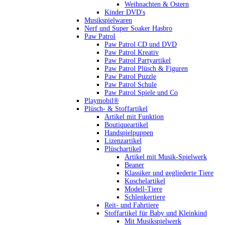
Weihnachten & Ostern
Kinder DVD's
Musikspielwaren
Nerf und Super Soaker Hasbro
Paw Patrol
Paw Patrol CD und DVD
Paw Patrol Kreativ
Paw Patrol Partyartikel
Paw Patrol Plüsch & Figuren
Paw Patrol Puzzle
Paw Patrol Schule
Paw Patrol Spiele und Co
Playmobil®
Plüsch- & Stoffartikel
Artikel mit Funktion
Boutiqueartikel
Handspielpuppen
Lizenzartikel
Plüschartikel
Artikel mit Musik-Spielwerk
Beaner
Klassiker und gegliederte Tiere
Kuschelartikel
Modell-Tiere
Schlenkertiere
Reit- und Fahrtiere
Stoffartikel für Baby und Kleinkind
Mit Musikspielwerk