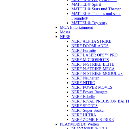
MATTEL® Spirit
MATTEL® Stars und Themen
MATTEL® Thomas und seine
Freunde®
MATTEL® Toy story
MGA Entertainment
Moses
NERF
NERF ALPHA STRIKE
NERF DOOMLANDS
NERF Fortnite
NERF LASER OPS™ PRO
NERF MICROSHOTS
NERF N-STRIKE ELITE
NERF N-STRIKE MEGA
NERF N-STRIKE MODULUS
NERF Neuheiten
NERF NITRO
NERF POWER MOVES
NERF Power Rangers
NERF Rebelle
NERF RIVAL PRECISION BATT
NERF SPORTS
NERF Super Soaker
NERF ULTRA
NERF ZOMBIE STRIKE
PLAYMOBIL® Welten
PLAYMOBIL® 1.2.3.