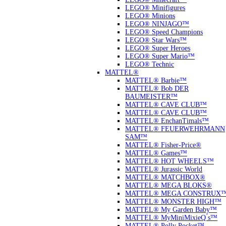
LEGO® Minifigures
LEGO® Minions
LEGO® NINJAGO™
LEGO® Speed Champions
LEGO® Star Wars™
LEGO® Super Heroes
LEGO® Super Mario™
LEGO® Technic
MATTEL®
MATTEL® Barbie™
MATTEL® Bob DER
BAUMEISTER™
MATTEL® CAVE CLUB™
MATTEL® CAVE CLUB™
MATTEL® EnchanTimals™
MATTEL® FEUERWEHRMANN
SAM™
MATTEL® Fisher-Price®
MATTEL® Games™
MATTEL® HOT WHEELS™
MATTEL® Jurassic World
MATTEL® MATCHBOX®
MATTEL® MEGA BLOKS®
MATTEL® MEGA CONSTRUX
MATTEL® MONSTER HIGH™
MATTEL® My Garden Baby™
MATTEL® MyMiniMixieQ ́s™
MATTEL® Polly Pocket™