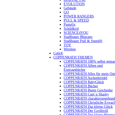
EVOLUTION
Gebäude
GO
POWER RANGERS
PULL & SPEED
Pustefix
Schildkröt
SCIENCE4YOU
Stadlbauer Bburago
Stadlbauer Pull & Speed®
TOY
Wireless
Cobi®
COPPENRATH THEMEN
COPPENRATH 100% selbst gemac
COPPENRATH Alben und
Eintragsbücher
COPPENRATH Alles für mein Oste
COPPENRATH Aschenbrödel
COPPENRATH BabyGlück
COPPENRATH Bücher
COPPENRATH Bunte Geschenke
COPPENRATH Capt´n Sharky
COPPENRATH charakterungebund
COPPENRATH Christliche Erwach
COPPENRATH Das kleine Glück
COPPENRATH Der Grolltroll
COPPENRATH Der kleine Himmel