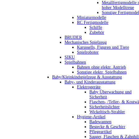
Metallfertigmodelle 
hoher Modelltreue
Sonstige Fertigmodel
Miniaturmodelle
RC Fertigmodelle
Schiffe
Zubehör
BRUDER
Mechanisches Spielzeug
Karussells, Figuren und Tiere
Spielroboter
SIKU
Spielbahnen
Bahnen ohne elektr. Antrieb
Sonstige elektr. Spielbahnen
Baby/Kleinkindspielzeug & Ausstattung
Baby- und Kinderausstattung
Elektrogeräte
Baby Überwachung und
Sicherheit
Flaschen- /Teller- & Kostw
Sicherheitslichter
Wickeltisch-Strahler
Hygiene-Artikel
Badewannen
Bestecke & Geschirr
Pflegeartikel
Sauger, Flaschen & Zahnhil