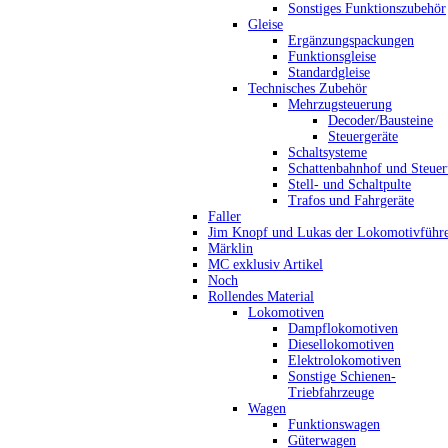
Sonstiges Funktionszubehör
Gleise
Ergänzungspackungen
Funktionsgleise
Standardgleise
Technisches Zubehör
Mehrzugsteuerung
Decoder/Bausteine
Steuergeräte
Schaltsysteme
Schattenbahnhof und Steue
Stell- und Schaltpulte
Trafos und Fahrgeräte
Faller
Jim Knopf und Lukas der Lokomotivführ
Märklin
MC exklusiv Artikel
Noch
Rollendes Material
Lokomotiven
Dampflokomotiven
Diesellokomotiven
Elektrolokomotiven
Sonstige Schienen-
Triebfahrzeuge
Wagen
Funktionswagen
Güterwagen