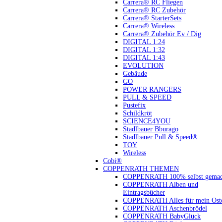
Carrera® RC Fliegen
Carrera® RC Zubehör
Carrera® StarterSets
Carrera® Wireless
Carrera® Zubehör Ev / Dig
DIGITAL 1:24
DIGITAL 1:32
DIGITAL 1:43
EVOLUTION
Gebäude
GO
POWER RANGERS
PULL & SPEED
Pustefix
Schildkröt
SCIENCE4YOU
Stadlbauer Bburago
Stadlbauer Pull & Speed®
TOY
Wireless
Cobi®
COPPENRATH THEMEN
COPPENRATH 100% selbst gemac
COPPENRATH Alben und
Eintragsbücher
COPPENRATH Alles für mein Oste
COPPENRATH Aschenbrödel
COPPENRATH BabyGlück