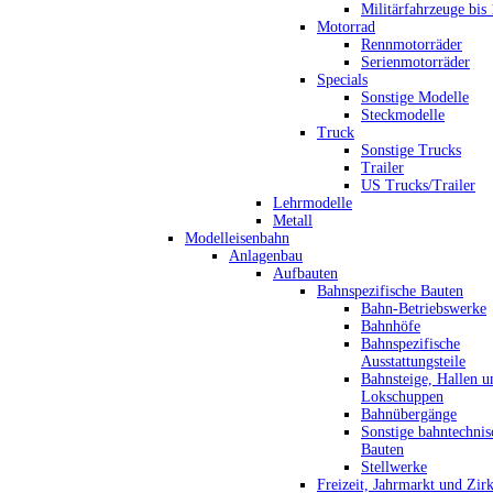
Militärfahrzeuge bis
Motorrad
Rennmotorräder
Serienmotorräder
Specials
Sonstige Modelle
Steckmodelle
Truck
Sonstige Trucks
Trailer
US Trucks/Trailer
Lehrmodelle
Metall
Modelleisenbahn
Anlagenbau
Aufbauten
Bahnspezifische Bauten
Bahn-Betriebswerke
Bahnhöfe
Bahnspezifische
Ausstattungsteile
Bahnsteige, Hallen u
Lokschuppen
Bahnübergänge
Sonstige bahntechnis
Bauten
Stellwerke
Freizeit, Jahrmarkt und Zir