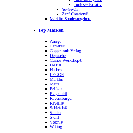
Tonies® Kreativ
Yu-Gi-Oh!
Zapf Creation®
Märklin Sonderangebote
Top Marken
Amigo
Carrera®
Coppenrath Verlag
Depesche
Games Workshop®
HABA
Hasbro
LEGO®
Märklin
Mattel
Pelikan
Playmobil
Ravensburger
Revell®
Schleich®
Simba
Steiff
Vtech®
Wiking