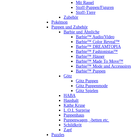
Mit Rassel
Stoff-Puppen/Figuren
Stoff-Tiere
Zubehör
Pokémon
Puppen und Zubehör
Barbie und Ähnliche
Barbie™ Audio/Video
Barbie™ Color Reveal™
Barbie™ DREAMTOPIA
Barbie™ Fashionistas™
Barbie™ Häuser
Barbie™ Made To Move™
Barbie™ Mode und Accessoires
Barbie™ Puppen
Götz
Götz Puppen
Götz Puppenmode
Götz Spielen
HABA
Haushalt
Käthe Kruse
L.O.L Surprise
Puppenhaus
Puppenwagen, -betten etc.
Schildkröt
Zapf
Puzzles