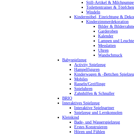
Still-Artikel & Milchpumpe
Toilettentrainer & Töpfchen
Windeln
Kindermöbel, Einrichtung & Dekor
Kinderzimmerdekoration
Bilder & Bilderrahm
Garderoben
Kalender
Lampen und Leucht
Messlatten
Uhren
Wandschmuck
Babyspielzeug
Activity Spielzeug
Hampelfiguren
Kinderwagen & -Bettchen Spielze
Mobiles
Rasseln/Greiflinge
Spieluhren
Zahnhilfen & Schnuller
BRIO
Interaktives Spielzeug
Interaktive Spielpartner
Spielzeug und Lernkonsolen
Kleinkind
Bade- und Wasserspielzeug
Erstes Konstruieren
Hören und Fühlen