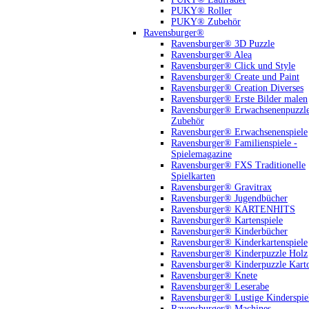
PUKY® Roller
PUKY® Zubehör
Ravensburger®
Ravensburger® 3D Puzzle
Ravensburger® Alea
Ravensburger® Click und Style
Ravensburger® Create und Paint
Ravensburger® Creation Diverses
Ravensburger® Erste Bilder malen
Ravensburger® Erwachsenenpuzzl
Zubehör
Ravensburger® Erwachsenenspiele
Ravensburger® Familienspiele -
Spielemagazine
Ravensburger® FXS Traditionelle
Spielkarten
Ravensburger® Gravitrax
Ravensburger® Jugendbücher
Ravensburger® KARTENHITS
Ravensburger® Kartenspiele
Ravensburger® Kinderbücher
Ravensburger® Kinderkartenspiele
Ravensburger® Kinderpuzzle Holz
Ravensburger® Kinderpuzzle Kart
Ravensburger® Knete
Ravensburger® Leserabe
Ravensburger® Lustige Kinderspie
Ravensburger® Machines