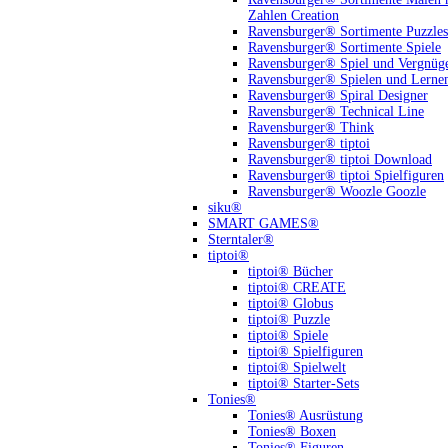
Zahlen Creation
Ravensburger® Sortimente Puzzles
Ravensburger® Sortimente Spiele
Ravensburger® Spiel und Vergnüg
Ravensburger® Spielen und Lerne
Ravensburger® Spiral Designer
Ravensburger® Technical Line
Ravensburger® Think
Ravensburger® tiptoi
Ravensburger® tiptoi Download
Ravensburger® tiptoi Spielfiguren
Ravensburger® Woozle Goozle
siku®
SMART GAMES®
Sterntaler®
tiptoi®
tiptoi® Bücher
tiptoi® CREATE
tiptoi® Globus
tiptoi® Puzzle
tiptoi® Spiele
tiptoi® Spielfiguren
tiptoi® Spielwelt
tiptoi® Starter-Sets
Tonies®
Tonies® Ausrüstung
Tonies® Boxen
Tonies® Figuren