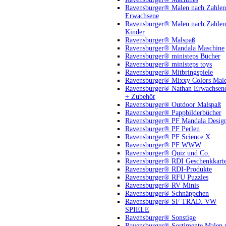
Ravensburger® Malen nach Zahlen
Erwachsene
Ravensburger® Malen nach Zahlen
Kinder
Ravensburger® Malspaß
Ravensburger® Mandala Maschine
Ravensburger® ministeps Bücher
Ravensburger® ministeps toys
Ravensburger® Mitbringspiele
Ravensburger® Mixxy Colors Mal
Ravensburger® Nathan Erwachsen
+ Zubehör
Ravensburger® Outdoor Malspaß
Ravensburger® Pappbilderbücher
Ravensburger® PF Mandala Desig
Ravensburger® PF Perlen
Ravensburger® PF Science X
Ravensburger® PF WWW
Ravensburger® Quiz und Co.
Ravensburger® RDI Geschenkkart
Ravensburger® RDI-Produkte
Ravensburger® RFU Puzzles
Ravensburger® RV Minis
Ravensburger® Schnäppchen
Ravensburger® SF TRAD. VW
SPIELE
Ravensburger® Sonstige
Ravensburger® Sortimente Malen 