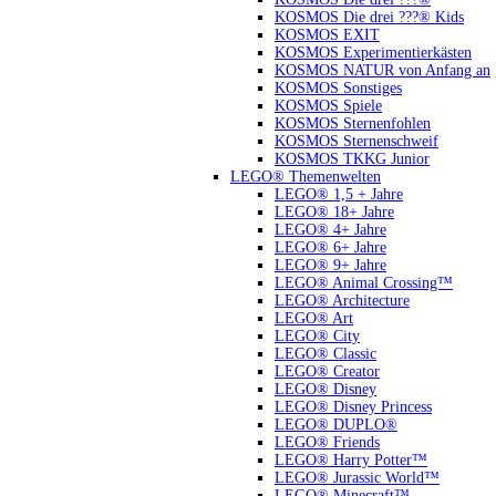
KOSMOS Die drei ???® Kids
KOSMOS EXIT
KOSMOS Experimentierkästen
KOSMOS NATUR von Anfang an
KOSMOS Sonstiges
KOSMOS Spiele
KOSMOS Sternenfohlen
KOSMOS Sternenschweif
KOSMOS TKKG Junior
LEGO® Themenwelten
LEGO® 1,5 + Jahre
LEGO® 18+ Jahre
LEGO® 4+ Jahre
LEGO® 6+ Jahre
LEGO® 9+ Jahre
LEGO® Animal Crossing™
LEGO® Architecture
LEGO® Art
LEGO® City
LEGO® Classic
LEGO® Creator
LEGO® Disney
LEGO® Disney Princess
LEGO® DUPLO®
LEGO® Friends
LEGO® Harry Potter™
LEGO® Jurassic World™
LEGO® Minecraft™