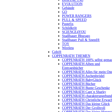
EVOLUTION
Gebäude
GO
POWER RANGERS
PULL & SPEED
Pustefix
Schildkröt
SCIENCE4YOU
Stadlbauer Bburago
Stadlbauer Pull & Speed®
TOY
Wireless
Cobi®
COPPENRATH THEMEN
COPPENRATH 100% selbst gemac
COPPENRATH Alben und
Eintragsbücher
COPPENRATH Alles für mein Oste
COPPENRATH Aschenbrödel
COPPENRATH BabyGlück
COPPENRATH Bücher
COPPENRATH Bunte Geschenke
COPPENRATH Capt´n Sharky
COPPENRATH charakterungebund
COPPENRATH Christliche Erwach
COPPENRATH Das kleine Glück
COPPENRATH Der Grolltroll
COPPENRATH Der kleine Himmel