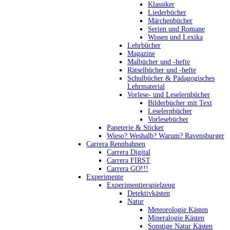
Klassiker
Liederbücher
Märchenbücher
Serien und Romane
Wissen und Lexika
Lehrbücher
Magazine
Malbücher und -hefte
Rätselbücher und -hefte
Schulbücher & Pädagogisches
Lehrmaterial
Vorlese- und Leselernbücher
Bilderbücher mit Text
Leselernbücher
Vorlesebücher
Papeterie & Sticker
Wieso? Weshalb? Warum? Ravensburger
Carrera Rennbahnen
Carrera Digital
Carrera FIRST
Carrera GO!!!
Experimente
Experimentierspielzeug
Detektivkästen
Natur
Meteorologie Kästen
Mineralogie Kästen
Sonstige Natur Kästen