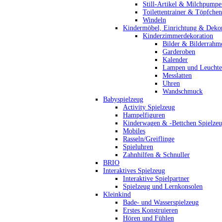
Still-Artikel & Milchpumpe
Toilettentrainer & Töpfchen
Windeln
Kindermöbel, Einrichtung & Dekor
Kinderzimmerdekoration
Bilder & Bilderrahm
Garderoben
Kalender
Lampen und Leucht
Messlatten
Uhren
Wandschmuck
Babyspielzeug
Activity Spielzeug
Hampelfiguren
Kinderwagen & -Bettchen Spielze
Mobiles
Rasseln/Greiflinge
Spieluhren
Zahnhilfen & Schnuller
BRIO
Interaktives Spielzeug
Interaktive Spielpartner
Spielzeug und Lernkonsolen
Kleinkind
Bade- und Wasserspielzeug
Erstes Konstruieren
Hören und Fühlen