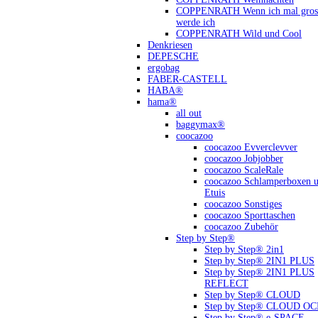
COPPENRATH Wenn ich mal gross
werde ich
COPPENRATH Wild und Cool
Denkriesen
DEPESCHE
ergobag
FABER-CASTELL
HABA®
hama®
all out
baggymax®
coocazoo
coocazoo Evverclevver
coocazoo Jobjobber
coocazoo ScaleRale
coocazoo Schlamperboxen 
Etuis
coocazoo Sonstiges
coocazoo Sporttaschen
coocazoo Zubehör
Step by Step®
Step by Step® 2in1
Step by Step® 2IN1 PLUS
Step by Step® 2IN1 PLUS
REFLECT
Step by Step® CLOUD
Step by Step® CLOUD O
Step by Step® e-SPACE