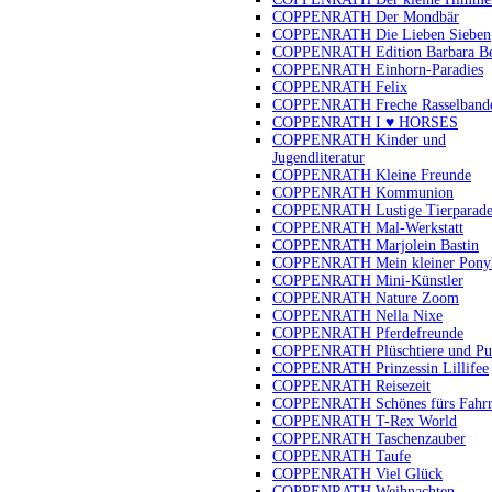
COPPENRATH Der Mondbär
COPPENRATH Die Lieben Sieben
COPPENRATH Edition Barbara B
COPPENRATH Einhorn-Paradies
COPPENRATH Felix
COPPENRATH Freche Rasselband
COPPENRATH I ♥ HORSES
COPPENRATH Kinder und
Jugendliteratur
COPPENRATH Kleine Freunde
COPPENRATH Kommunion
COPPENRATH Lustige Tierparad
COPPENRATH Mal-Werkstatt
COPPENRATH Marjolein Bastin
COPPENRATH Mein kleiner Pony
COPPENRATH Mini-Künstler
COPPENRATH Nature Zoom
COPPENRATH Nella Nixe
COPPENRATH Pferdefreunde
COPPENRATH Plüschtiere und Pu
COPPENRATH Prinzessin Lillifee
COPPENRATH Reisezeit
COPPENRATH Schönes fürs Fahr
COPPENRATH T-Rex World
COPPENRATH Taschenzauber
COPPENRATH Taufe
COPPENRATH Viel Glück
COPPENRATH Weihnachten