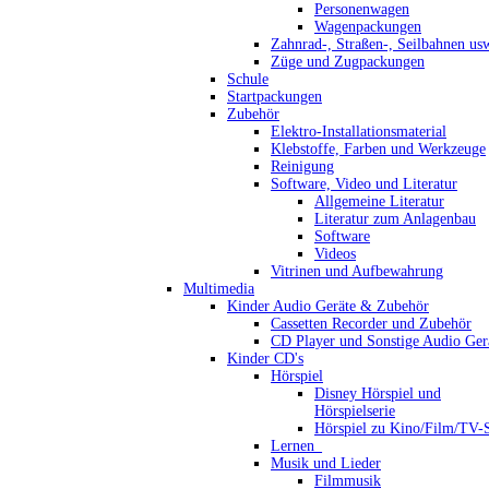
Personenwagen
Wagenpackungen
Zahnrad-, Straßen-, Seilbahnen us
Züge und Zugpackungen
Schule
Startpackungen
Zubehör
Elektro-Installationsmaterial
Klebstoffe, Farben und Werkzeuge
Reinigung
Software, Video und Literatur
Allgemeine Literatur
Literatur zum Anlagenbau
Software
Videos
Vitrinen und Aufbewahrung
Multimedia
Kinder Audio Geräte & Zubehör
Cassetten Recorder und Zubehör
CD Player und Sonstige Audio Ger
Kinder CD's
Hörspiel
Disney Hörspiel und
Hörspielserie
Hörspiel zu Kino/Film/TV-S
Lernen_
Musik und Lieder
Filmmusik