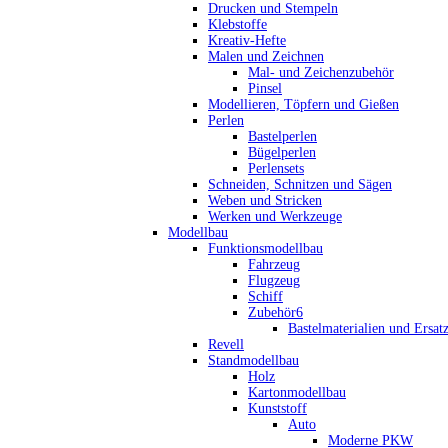
Drucken und Stempeln
Klebstoffe
Kreativ-Hefte
Malen und Zeichnen
Mal- und Zeichenzubehör
Pinsel
Modellieren, Töpfern und Gießen
Perlen
Bastelperlen
Bügelperlen
Perlensets
Schneiden, Schnitzen und Sägen
Weben und Stricken
Werken und Werkzeuge
Modellbau
Funktionsmodellbau
Fahrzeug
Flugzeug
Schiff
Zubehör6
Bastelmaterialien und Ersatz
Revell
Standmodellbau
Holz
Kartonmodellbau
Kunststoff
Auto
Moderne PKW