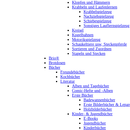
Klopfen und Hämmern
Krabbeln und Laufenlernen
Krabbelspielzeug
Nachziehspielzeug
Schiebespielzeug
Sonstiges Lauflernspielzeug
Kreisel
Kugelbahnen
Motorikspielzeug
Schaukeltiere usw, Steckenpferde
Sortieren und Zuordnen
Stapeln und Stecken
Brio®
Brotdosen
Bücher
Freundebücher
Kochbücher
Literatur
Alben und Tagebücher
Comic-Hefte und -Alben
Erste Bücher
Badewannenbücher
Erste Bilderbücher & Lepar
Holzbilderbücher
Kinder- & Jugendbücher
E-Books
Jugendbücher
Kinderbücher