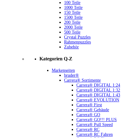
100 Teile
1000 Teile
150 Teile
1500 Teile
200 Teile
2000 Teile
500 Teile
Crystal Puzzles
Rahmenpuzzles
Zubehör
Kategorien Q-Z
Markenseiten
bruder®
Carrera® Sortimente
Carrera® DIGITAL 1:24
Carrera® DIGITAL 1:32
Carrera® DIGITAL 1:43
Carrera® EVOLUTION
Carrera® First
Carrera® Gebäude
Carrera® GO
Carrera® GO!!! PLUS
Carrera® Pull Speed
Carrera® RC
Carrera® RC Fahren