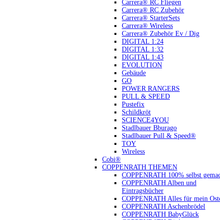
Carrera® RC Fliegen
Carrera® RC Zubehör
Carrera® StarterSets
Carrera® Wireless
Carrera® Zubehör Ev / Dig
DIGITAL 1:24
DIGITAL 1:32
DIGITAL 1:43
EVOLUTION
Gebäude
GO
POWER RANGERS
PULL & SPEED
Pustefix
Schildkröt
SCIENCE4YOU
Stadlbauer Bburago
Stadlbauer Pull & Speed®
TOY
Wireless
Cobi®
COPPENRATH THEMEN
COPPENRATH 100% selbst gemac
COPPENRATH Alben und
Eintragsbücher
COPPENRATH Alles für mein Oste
COPPENRATH Aschenbrödel
COPPENRATH BabyGlück