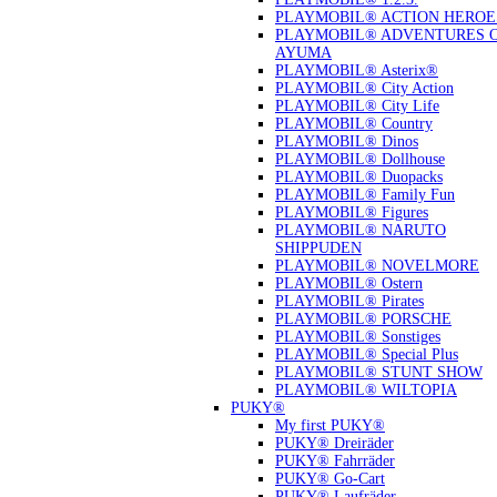
PLAYMOBIL® ACTION HEROE
PLAYMOBIL® ADVENTURES 
AYUMA
PLAYMOBIL® Asterix®
PLAYMOBIL® City Action
PLAYMOBIL® City Life
PLAYMOBIL® Country
PLAYMOBIL® Dinos
PLAYMOBIL® Dollhouse
PLAYMOBIL® Duopacks
PLAYMOBIL® Family Fun
PLAYMOBIL® Figures
PLAYMOBIL® NARUTO
SHIPPUDEN
PLAYMOBIL® NOVELMORE
PLAYMOBIL® Ostern
PLAYMOBIL® Pirates
PLAYMOBIL® PORSCHE
PLAYMOBIL® Sonstiges
PLAYMOBIL® Special Plus
PLAYMOBIL® STUNT SHOW
PLAYMOBIL® WILTOPIA
PUKY®
My first PUKY®
PUKY® Dreiräder
PUKY® Fahrräder
PUKY® Go-Cart
PUKY® Laufräder