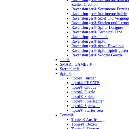
Zahlen Creation
Ravensburger® Sortimente Puzzles
Ravensburger® Sortimente Spiele
Ravensburger® Spiel und Vergnüg
Ravensburger® Spielen und Lerne
Ravensburger® Spiral Designer
Ravensburger® Technical Line
Ravensburger® Think
Ravensburger® tiptoi
Ravensburger® tiptoi Download
Ravensburger® tiptoi Spielfiguren
Ravensburger® Woozle Goozle
siku®
SMART GAMES®
Sterntaler®
tiptoi®
tiptoi® Bücher
tiptoi® CREATE
tiptoi® Globus
tiptoi® Puzzle
tiptoi® Spiele
tiptoi® Spielfiguren
tiptoi® Spielwelt
tiptoi® Starter-Sets
Tonies®
Tonies® Ausrüstung
Tonies® Boxen
Tonies® Figuren