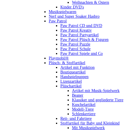
Weihnachten & Ostern
Kinder DVD's
Musikspielwaren
Nerf und Super Soaker Hasbro
Paw Patrol
Paw Patrol CD und DVD
Paw Patrol Kreativ
Paw Patrol Partyartikel
Paw Patrol Plüsch & Figuren
Paw Patrol Puzzle
Paw Patrol Schule
Paw Patrol Spiele und Co
Playmobil®
Plüsch- & Stoffartikel
Artikel mit Funktion
Boutiqueartikel
Handspielpuppen
Lizenzartikel
Plüschartikel
Artikel mit Musik-Spielwerk
Beaner
Klassiker und gegliederte Tiere
Kuschelartikel
Modell-Tiere
Schlenkertiere
Reit- und Fahrtiere
Stoffartikel für Baby und Kleinkind
Mit Musikspielwerk