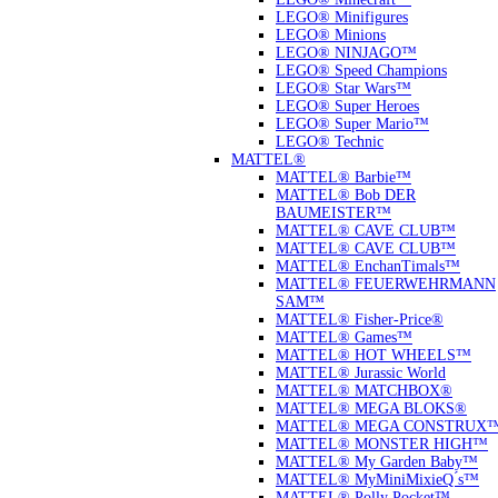
LEGO® Minifigures
LEGO® Minions
LEGO® NINJAGO™
LEGO® Speed Champions
LEGO® Star Wars™
LEGO® Super Heroes
LEGO® Super Mario™
LEGO® Technic
MATTEL®
MATTEL® Barbie™
MATTEL® Bob DER
BAUMEISTER™
MATTEL® CAVE CLUB™
MATTEL® CAVE CLUB™
MATTEL® EnchanTimals™
MATTEL® FEUERWEHRMANN
SAM™
MATTEL® Fisher-Price®
MATTEL® Games™
MATTEL® HOT WHEELS™
MATTEL® Jurassic World
MATTEL® MATCHBOX®
MATTEL® MEGA BLOKS®
MATTEL® MEGA CONSTRUX
MATTEL® MONSTER HIGH™
MATTEL® My Garden Baby™
MATTEL® MyMiniMixieQ ́s™
MATTEL® Polly Pocket™