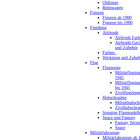
Oldtimer
Rennwagen
Figuren
Figuren ab 1900
Figuren bis 1900
Finishing
Airbrush
Airbrush Far
Airbrush-Gerä
und Zubehör
Farben_
Werkzeug und Zubeh
Flug
Flugzeuge
Militärflugze
1945
Militärflugze
bis 1945
Zivilflugzeug
Hubschrauber
Militärhubsch
Zivilhubschra
Sonstige Flugmodell
Space und Fantasy
Fantasy Serie
Space
Militärfahrzeuge
Militärfahrzeuge ab 