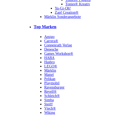
Tonies® Kreativ
Yu-Gi-Oh!
Zapf Creation®
Märklin Sonderangebote
Top Marken
Amigo
Carrera®
Coppenrath Verlag
Depesche
Games Workshop®
HABA
Hasbro
LEGO®
Märklin
Mattel
Pelikan
Playmobil
Ravensburger
Revell®
Schleich®
Simba
Steiff
Vtech®
Wiking