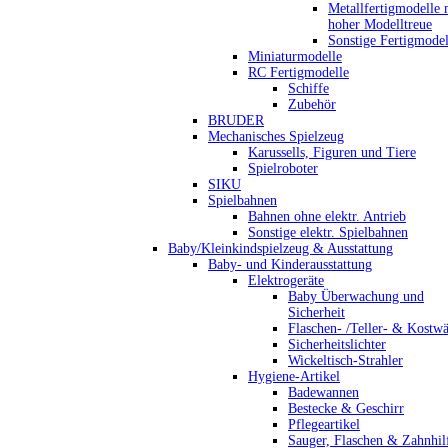
Metallfertigmodelle 
hoher Modelltreue
Sonstige Fertigmodel
Miniaturmodelle
RC Fertigmodelle
Schiffe
Zubehör
BRUDER
Mechanisches Spielzeug
Karussells, Figuren und Tiere
Spielroboter
SIKU
Spielbahnen
Bahnen ohne elektr. Antrieb
Sonstige elektr. Spielbahnen
Baby/Kleinkindspielzeug & Ausstattung
Baby- und Kinderausstattung
Elektrogeräte
Baby Überwachung und
Sicherheit
Flaschen- /Teller- & Kostw
Sicherheitslichter
Wickeltisch-Strahler
Hygiene-Artikel
Badewannen
Bestecke & Geschirr
Pflegeartikel
Sauger, Flaschen & Zahnhil