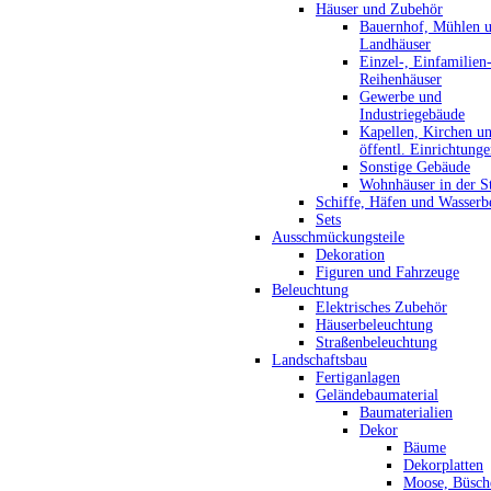
Häuser und Zubehör
Bauernhof, Mühlen 
Landhäuser
Einzel-, Einfamilien
Reihenhäuser
Gewerbe und
Industriegebäude
Kapellen, Kirchen u
öffentl. Einrichtung
Sonstige Gebäude
Wohnhäuser in der S
Schiffe, Häfen und Wasserb
Sets
Ausschmückungsteile
Dekoration
Figuren und Fahrzeuge
Beleuchtung
Elektrisches Zubehör
Häuserbeleuchtung
Straßenbeleuchtung
Landschaftsbau
Fertiganlagen
Geländebaumaterial
Baumaterialien
Dekor
Bäume
Dekorplatten
Moose, Büsch