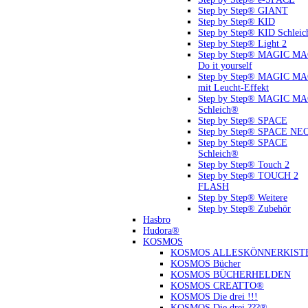
Step by Step® GIANT
Step by Step® KID
Step by Step® KID Schlei
Step by Step® Light 2
Step by Step® MAGIC M
Do it yourself
Step by Step® MAGIC M
mit Leucht-Effekt
Step by Step® MAGIC M
Schleich®
Step by Step® SPACE
Step by Step® SPACE NE
Step by Step® SPACE
Schleich®
Step by Step® Touch 2
Step by Step® TOUCH 2
FLASH
Step by Step® Weitere
Step by Step® Zubehör
Hasbro
Hudora®
KOSMOS
KOSMOS ALLESKÖNNERKIST
KOSMOS Bücher
KOSMOS BÜCHERHELDEN
KOSMOS CREATTO®
KOSMOS Die drei !!!
KOSMOS Die drei ???®