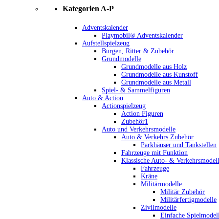
Kategorien A-P
Adventskalender
Playmobil® Adventskalender
Aufstellspielzeug
Burgen, Ritter & Zubehör
Grundmodelle
Grundmodelle aus Holz
Grundmodelle aus Kunstoff
Grundmodelle aus Metall
Spiel- & Sammelfiguren
Auto & Action
Actionspielzeug
Action Figuren
Zubehör1
Auto und Verkehrsmodelle
Auto & Verkehrs Zubehör
Parkhäuser und Tankstellen
Fahrzeuge mit Funktion
Klassische Auto- & Verkehrsmodel
Fahrzeuge
Kräne
Militärmodelle
Militär Zubehör
Militärfertigmodelle
Zivilmodelle
Einfache Spielmodel