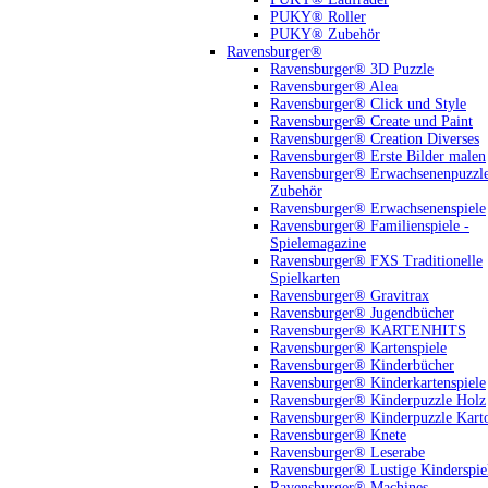
PUKY® Roller
PUKY® Zubehör
Ravensburger®
Ravensburger® 3D Puzzle
Ravensburger® Alea
Ravensburger® Click und Style
Ravensburger® Create und Paint
Ravensburger® Creation Diverses
Ravensburger® Erste Bilder malen
Ravensburger® Erwachsenenpuzzl
Zubehör
Ravensburger® Erwachsenenspiele
Ravensburger® Familienspiele -
Spielemagazine
Ravensburger® FXS Traditionelle
Spielkarten
Ravensburger® Gravitrax
Ravensburger® Jugendbücher
Ravensburger® KARTENHITS
Ravensburger® Kartenspiele
Ravensburger® Kinderbücher
Ravensburger® Kinderkartenspiele
Ravensburger® Kinderpuzzle Holz
Ravensburger® Kinderpuzzle Kart
Ravensburger® Knete
Ravensburger® Leserabe
Ravensburger® Lustige Kinderspie
Ravensburger® Machines