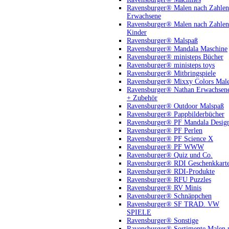
Ravensburger® Malen nach Zahlen
Erwachsene
Ravensburger® Malen nach Zahlen
Kinder
Ravensburger® Malspaß
Ravensburger® Mandala Maschine
Ravensburger® ministeps Bücher
Ravensburger® ministeps toys
Ravensburger® Mitbringspiele
Ravensburger® Mixxy Colors Mal
Ravensburger® Nathan Erwachsen
+ Zubehör
Ravensburger® Outdoor Malspaß
Ravensburger® Pappbilderbücher
Ravensburger® PF Mandala Desig
Ravensburger® PF Perlen
Ravensburger® PF Science X
Ravensburger® PF WWW
Ravensburger® Quiz und Co.
Ravensburger® RDI Geschenkkart
Ravensburger® RDI-Produkte
Ravensburger® RFU Puzzles
Ravensburger® RV Minis
Ravensburger® Schnäppchen
Ravensburger® SF TRAD. VW
SPIELE
Ravensburger® Sonstige
Ravensburger® Sortimente Malen 