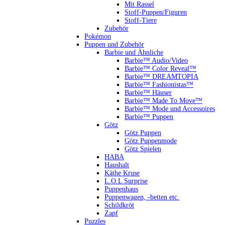
Mit Rassel
Stoff-Puppen/Figuren
Stoff-Tiere
Zubehör
Pokémon
Puppen und Zubehör
Barbie und Ähnliche
Barbie™ Audio/Video
Barbie™ Color Reveal™
Barbie™ DREAMTOPIA
Barbie™ Fashionistas™
Barbie™ Häuser
Barbie™ Made To Move™
Barbie™ Mode und Accessoires
Barbie™ Puppen
Götz
Götz Puppen
Götz Puppenmode
Götz Spielen
HABA
Haushalt
Käthe Kruse
L.O.L Surprise
Puppenhaus
Puppenwagen, -betten etc.
Schildkröt
Zapf
Puzzles