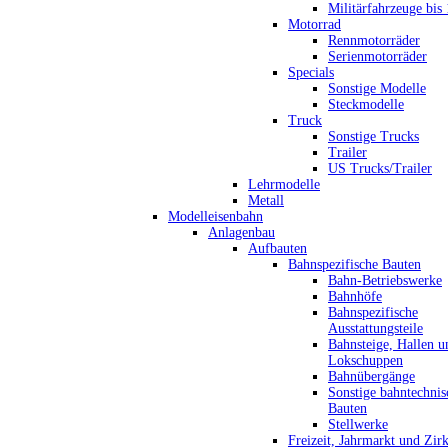
Militärfahrzeuge bis
Motorrad
Rennmotorräder
Serienmotorräder
Specials
Sonstige Modelle
Steckmodelle
Truck
Sonstige Trucks
Trailer
US Trucks/Trailer
Lehrmodelle
Metall
Modelleisenbahn
Anlagenbau
Aufbauten
Bahnspezifische Bauten
Bahn-Betriebswerke
Bahnhöfe
Bahnspezifische
Ausstattungsteile
Bahnsteige, Hallen u
Lokschuppen
Bahnübergänge
Sonstige bahntechnis
Bauten
Stellwerke
Freizeit, Jahrmarkt und Zir