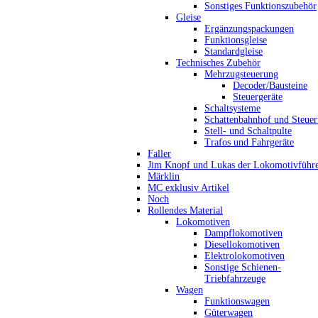
Sonstiges Funktionszubehör
Gleise
Ergänzungspackungen
Funktionsgleise
Standardgleise
Technisches Zubehör
Mehrzugsteuerung
Decoder/Bausteine
Steuergeräte
Schaltsysteme
Schattenbahnhof und Steue
Stell- und Schaltpulte
Trafos und Fahrgeräte
Faller
Jim Knopf und Lukas der Lokomotivführ
Märklin
MC exklusiv Artikel
Noch
Rollendes Material
Lokomotiven
Dampflokomotiven
Diesellokomotiven
Elektrolokomotiven
Sonstige Schienen-
Triebfahrzeuge
Wagen
Funktionswagen
Güterwagen