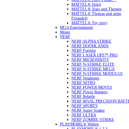
MATTEL® Spirit
MATTEL® Stars und Themen
MATTEL® Thomas und seine
Freunde®
MATTEL® Toy story
MGA Entertainment
Moses
NERF
NERF ALPHA STRIKE
NERF DOOMLANDS
NERF Fortnite
NERF LASER OPS™ PRO
NERF MICROSHOTS
NERF N-STRIKE ELITE
NERF N-STRIKE MEGA
NERF N-STRIKE MODULUS
NERF Neuheiten
NERF NITRO
NERF POWER MOVES
NERF Power Rangers
NERF Rebelle
NERF RIVAL PRECISION BATT
NERF SPORTS
NERF Super Soaker
NERF ULTRA
NERF ZOMBIE STRIKE
PLAYMOBIL® Welten
PLAYMOBIL® 1.2.3.