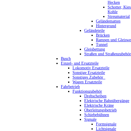
Hecken
Schotter, Kie
Kohle
Streumaterial
Geländematten
Hintergrund
Geländeteile
Brücken
Rampen und Gleiswe
Tunnel
Gleisbettung
Straßen und Straßenzubehör
Busch
Einzel- und Ersatzteile
Lokomotiv Ersatzteile
Sonstige Ersatzteile
Sonstiges Zubehör_
Wagen Ersatzteile
Fahrbetrieb
Funktionszubehör
Drehscheiben
Elektrische Bahnübergänge
Elektrische Kräne
Oberleitungsbetrieb
Schiebebühnen
Signale
Formsignale
Lichtsignale