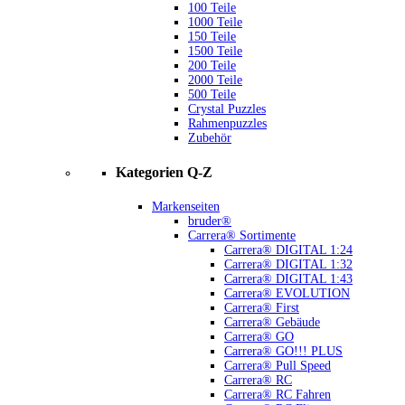
100 Teile
1000 Teile
150 Teile
1500 Teile
200 Teile
2000 Teile
500 Teile
Crystal Puzzles
Rahmenpuzzles
Zubehör
Kategorien Q-Z
Markenseiten
bruder®
Carrera® Sortimente
Carrera® DIGITAL 1:24
Carrera® DIGITAL 1:32
Carrera® DIGITAL 1:43
Carrera® EVOLUTION
Carrera® First
Carrera® Gebäude
Carrera® GO
Carrera® GO!!! PLUS
Carrera® Pull Speed
Carrera® RC
Carrera® RC Fahren