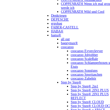
COPPENRATH Wenn ich mal gross
werde ich
COPPENRATH Wild und Cool
Denkriesen
DEPESCHE
ergobag
FABER-CASTELL
HABA®
hama®
all out
baggymax®
coocazoo
coocazoo Evverclevver
coocazoo Jobjobber
coocazoo ScaleRale
coocazoo Schlamperboxen 
Etuis
coocazoo Sonstiges
coocazoo Sporttaschen
coocazoo Zubehör
Step by Step®
Step by Step® 2in1
Step by Step® 2IN1 PLUS
Step by Step® 2IN1 PLUS
REFLECT
Step by Step® CLOUD
Step by Step® CLOUD O
Step by Step® e-SPACE