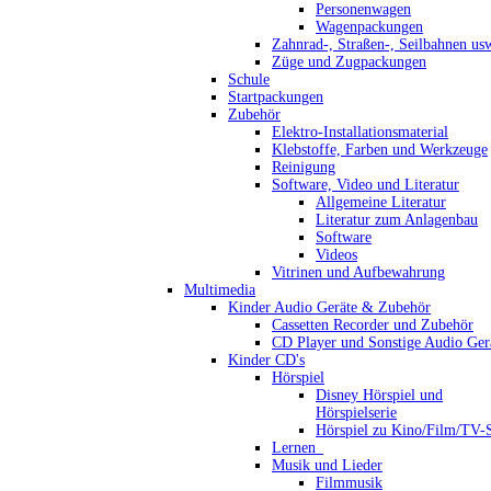
Personenwagen
Wagenpackungen
Zahnrad-, Straßen-, Seilbahnen us
Züge und Zugpackungen
Schule
Startpackungen
Zubehör
Elektro-Installationsmaterial
Klebstoffe, Farben und Werkzeuge
Reinigung
Software, Video und Literatur
Allgemeine Literatur
Literatur zum Anlagenbau
Software
Videos
Vitrinen und Aufbewahrung
Multimedia
Kinder Audio Geräte & Zubehör
Cassetten Recorder und Zubehör
CD Player und Sonstige Audio Ger
Kinder CD's
Hörspiel
Disney Hörspiel und
Hörspielserie
Hörspiel zu Kino/Film/TV-S
Lernen_
Musik und Lieder
Filmmusik