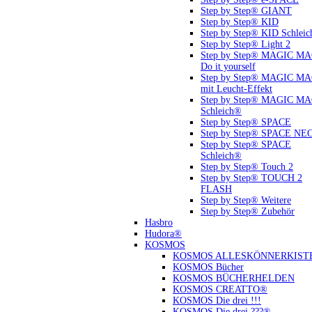
Step by Step® GIANT
Step by Step® KID
Step by Step® KID Schlei
Step by Step® Light 2
Step by Step® MAGIC M
Do it yourself
Step by Step® MAGIC M
mit Leucht-Effekt
Step by Step® MAGIC M
Schleich®
Step by Step® SPACE
Step by Step® SPACE NE
Step by Step® SPACE
Schleich®
Step by Step® Touch 2
Step by Step® TOUCH 2
FLASH
Step by Step® Weitere
Step by Step® Zubehör
Hasbro
Hudora®
KOSMOS
KOSMOS ALLESKÖNNERKIST
KOSMOS Bücher
KOSMOS BÜCHERHELDEN
KOSMOS CREATTO®
KOSMOS Die drei !!!
KOSMOS Die drei ???®