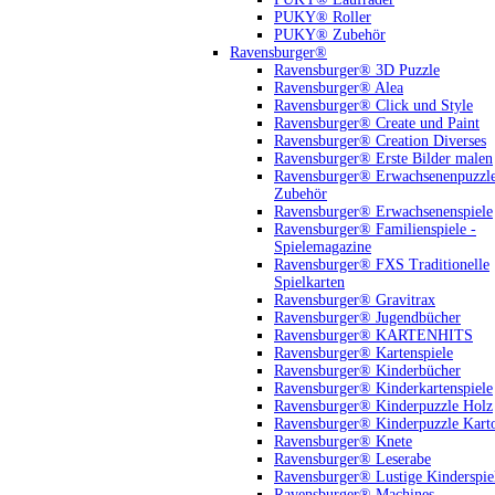
PUKY® Roller
PUKY® Zubehör
Ravensburger®
Ravensburger® 3D Puzzle
Ravensburger® Alea
Ravensburger® Click und Style
Ravensburger® Create und Paint
Ravensburger® Creation Diverses
Ravensburger® Erste Bilder malen
Ravensburger® Erwachsenenpuzzl
Zubehör
Ravensburger® Erwachsenenspiele
Ravensburger® Familienspiele -
Spielemagazine
Ravensburger® FXS Traditionelle
Spielkarten
Ravensburger® Gravitrax
Ravensburger® Jugendbücher
Ravensburger® KARTENHITS
Ravensburger® Kartenspiele
Ravensburger® Kinderbücher
Ravensburger® Kinderkartenspiele
Ravensburger® Kinderpuzzle Holz
Ravensburger® Kinderpuzzle Kart
Ravensburger® Knete
Ravensburger® Leserabe
Ravensburger® Lustige Kinderspie
Ravensburger® Machines