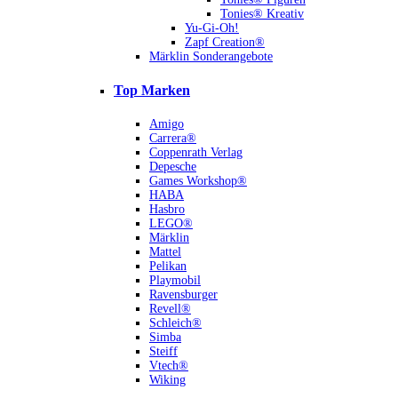
Tonies® Kreativ
Yu-Gi-Oh!
Zapf Creation®
Märklin Sonderangebote
Top Marken
Amigo
Carrera®
Coppenrath Verlag
Depesche
Games Workshop®
HABA
Hasbro
LEGO®
Märklin
Mattel
Pelikan
Playmobil
Ravensburger
Revell®
Schleich®
Simba
Steiff
Vtech®
Wiking