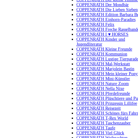
COPPENRATH Der Mondbär
COPPENRATH Die Lieben Sieben
COPPENRATH Edition Barbara B
COPPENRATH Einhorn-Paradies
COPPENRATH Felix
COPPENRATH Freche Rasselband
COPPENRATH I ♥ HORSES
COPPENRATH Kinder und
Jugendliteratur
COPPENRATH Kleine Freunde
COPPENRATH Kommunion
COPPENRATH Lustige Tierparad
COPPENRATH Mal-Werkstatt
COPPENRATH Marjolein Bastin
COPPENRATH Mein kleiner Pony
COPPENRATH Mini-Künstler
COPPENRATH Nature Zoom
COPPENRATH Nella Nixe
COPPENRATH Pferdefreunde
COPPENRATH Plüschtiere und Pu
COPPENRATH Prinzessin Lillifee
COPPENRATH Reisezeit
COPPENRATH Schönes fürs Fahr
COPPENRATH T-Rex World
COPPENRATH Taschenzauber
COPPENRATH Taufe
COPPENRATH Viel Glück
COPPENRATH Weihnachten