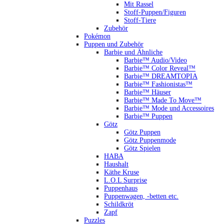
Mit Rassel
Stoff-Puppen/Figuren
Stoff-Tiere
Zubehör
Pokémon
Puppen und Zubehör
Barbie und Ähnliche
Barbie™ Audio/Video
Barbie™ Color Reveal™
Barbie™ DREAMTOPIA
Barbie™ Fashionistas™
Barbie™ Häuser
Barbie™ Made To Move™
Barbie™ Mode und Accessoires
Barbie™ Puppen
Götz
Götz Puppen
Götz Puppenmode
Götz Spielen
HABA
Haushalt
Käthe Kruse
L.O.L Surprise
Puppenhaus
Puppenwagen, -betten etc.
Schildkröt
Zapf
Puzzles