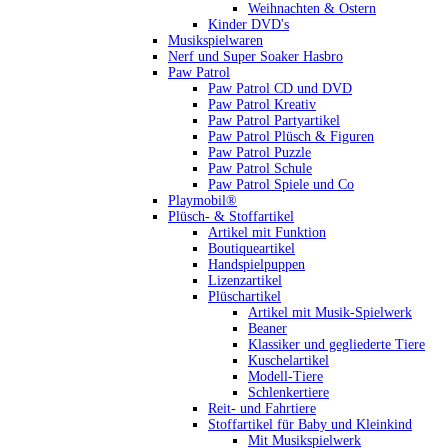
Weihnachten & Ostern
Kinder DVD's
Musikspielwaren
Nerf und Super Soaker Hasbro
Paw Patrol
Paw Patrol CD und DVD
Paw Patrol Kreativ
Paw Patrol Partyartikel
Paw Patrol Plüsch & Figuren
Paw Patrol Puzzle
Paw Patrol Schule
Paw Patrol Spiele und Co
Playmobil®
Plüsch- & Stoffartikel
Artikel mit Funktion
Boutiqueartikel
Handspielpuppen
Lizenzartikel
Plüschartikel
Artikel mit Musik-Spielwerk
Beaner
Klassiker und gegliederte Tiere
Kuschelartikel
Modell-Tiere
Schlenkertiere
Reit- und Fahrtiere
Stoffartikel für Baby und Kleinkind
Mit Musikspielwerk