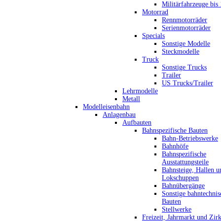
Militärfahrzeuge bis
Motorrad
Rennmotorräder
Serienmotorräder
Specials
Sonstige Modelle
Steckmodelle
Truck
Sonstige Trucks
Trailer
US Trucks/Trailer
Lehrmodelle
Metall
Modelleisenbahn
Anlagenbau
Aufbauten
Bahnspezifische Bauten
Bahn-Betriebswerke
Bahnhöfe
Bahnspezifische
Ausstattungsteile
Bahnsteige, Hallen u
Lokschuppen
Bahnübergänge
Sonstige bahntechnis
Bauten
Stellwerke
Freizeit, Jahrmarkt und Zir