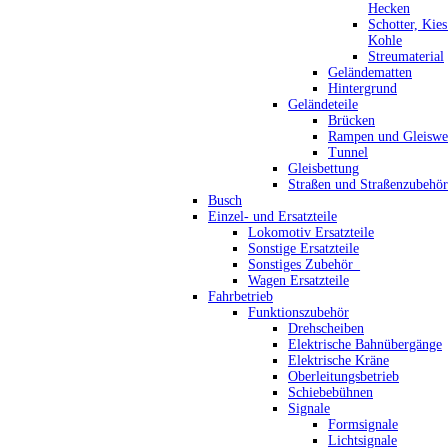
Hecken
Schotter, Kie
Kohle
Streumaterial
Geländematten
Hintergrund
Geländeteile
Brücken
Rampen und Gleiswe
Tunnel
Gleisbettung
Straßen und Straßenzubehör
Busch
Einzel- und Ersatzteile
Lokomotiv Ersatzteile
Sonstige Ersatzteile
Sonstiges Zubehör_
Wagen Ersatzteile
Fahrbetrieb
Funktionszubehör
Drehscheiben
Elektrische Bahnübergänge
Elektrische Kräne
Oberleitungsbetrieb
Schiebebühnen
Signale
Formsignale
Lichtsignale