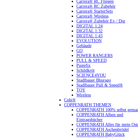
Carrera® RC Fliegen
Carrera® RC Zubehör
Carrera® StarterSets
Carrera® Wireless
Carrera® Zubehör Ev / Dig
DIGITAL 1:24
DIGITAL 1:32
DIGITAL 1:43
EVOLUTION
Gebäude
GO
POWER RANGERS
PULL & SPEED
Pustefix
Schildkröt
SCIENCE4YOU
Stadlbauer Bburago
Stadlbauer Pull & Speed®
TOY
Wireless
Cobi®
COPPENRATH THEMEN
COPPENRATH 100% selbst gemac
COPPENRATH Alben und
Eintragsbücher
COPPENRATH Alles für mein Oste
COPPENRATH Aschenbrödel
COPPENRATH BabyGlück