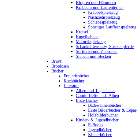
Klopfen und Hämmern
Krabbeln und Laufenlernen
Krabbelspielzeug
Nachziehspielzeug
Schiebespielzeug
Sonstiges Lauflernspielzeug
Kreisel
Kugelbahnen
Motorikspielzeug
Schaukeltiere usw, Steckenpferde
Sortieren und Zuordnen
Stapeln und Stecken
Brio®
Brotdosen
Bücher
Freundebücher
Kochbücher
Literatur
Alben und Tagebücher
Comic-Hefte und -Alben
Erste Bücher
Badewannenbücher
Erste Bilderbücher & Lepar
Holzbilderbücher
Kinder- & Jugendbücher
E-Books
Jugendbücher
Kinderbücher