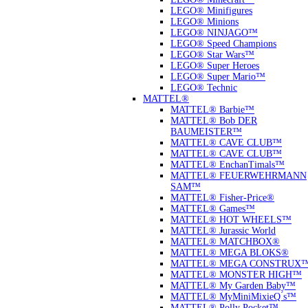
LEGO® Minifigures
LEGO® Minions
LEGO® NINJAGO™
LEGO® Speed Champions
LEGO® Star Wars™
LEGO® Super Heroes
LEGO® Super Mario™
LEGO® Technic
MATTEL®
MATTEL® Barbie™
MATTEL® Bob DER
BAUMEISTER™
MATTEL® CAVE CLUB™
MATTEL® CAVE CLUB™
MATTEL® EnchanTimals™
MATTEL® FEUERWEHRMANN
SAM™
MATTEL® Fisher-Price®
MATTEL® Games™
MATTEL® HOT WHEELS™
MATTEL® Jurassic World
MATTEL® MATCHBOX®
MATTEL® MEGA BLOKS®
MATTEL® MEGA CONSTRUX
MATTEL® MONSTER HIGH™
MATTEL® My Garden Baby™
MATTEL® MyMiniMixieQ ́s™
MATTEL® Polly Pocket™