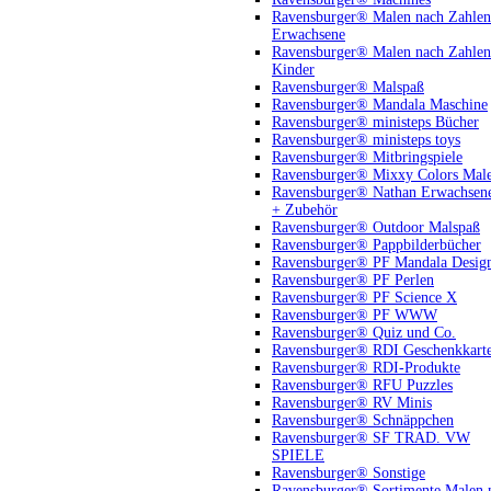
Ravensburger® Malen nach Zahlen
Erwachsene
Ravensburger® Malen nach Zahlen
Kinder
Ravensburger® Malspaß
Ravensburger® Mandala Maschine
Ravensburger® ministeps Bücher
Ravensburger® ministeps toys
Ravensburger® Mitbringspiele
Ravensburger® Mixxy Colors Mal
Ravensburger® Nathan Erwachsen
+ Zubehör
Ravensburger® Outdoor Malspaß
Ravensburger® Pappbilderbücher
Ravensburger® PF Mandala Desig
Ravensburger® PF Perlen
Ravensburger® PF Science X
Ravensburger® PF WWW
Ravensburger® Quiz und Co.
Ravensburger® RDI Geschenkkart
Ravensburger® RDI-Produkte
Ravensburger® RFU Puzzles
Ravensburger® RV Minis
Ravensburger® Schnäppchen
Ravensburger® SF TRAD. VW
SPIELE
Ravensburger® Sonstige
Ravensburger® Sortimente Malen 