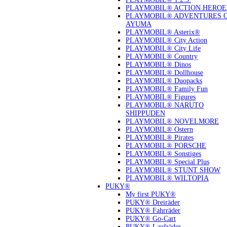
PLAYMOBIL® ACTION HEROE
PLAYMOBIL® ADVENTURES 
AYUMA
PLAYMOBIL® Asterix®
PLAYMOBIL® City Action
PLAYMOBIL® City Life
PLAYMOBIL® Country
PLAYMOBIL® Dinos
PLAYMOBIL® Dollhouse
PLAYMOBIL® Duopacks
PLAYMOBIL® Family Fun
PLAYMOBIL® Figures
PLAYMOBIL® NARUTO
SHIPPUDEN
PLAYMOBIL® NOVELMORE
PLAYMOBIL® Ostern
PLAYMOBIL® Pirates
PLAYMOBIL® PORSCHE
PLAYMOBIL® Sonstiges
PLAYMOBIL® Special Plus
PLAYMOBIL® STUNT SHOW
PLAYMOBIL® WILTOPIA
PUKY®
My first PUKY®
PUKY® Dreiräder
PUKY® Fahrräder
PUKY® Go-Cart
PUKY® Laufräder