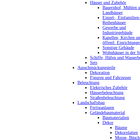
Häuser und Zubehör
Bauernhof, Mühlen 
Landhäuser
Einzel-, Einfamilien
Reihenhäuser
Gewerbe und
Industriegebäude
Kapellen, Kirchen u
öffentl. Einrichtung
Sonstige Gebäude
Wohnhäuser in der S
Schiffe, Häfen und Wasserb
Sets
Ausschmückungsteile
Dekoration
Figuren und Fahrzeuge
Beleuchtung
Elektrisches Zubehör
Häuserbeleuchtung
Straßenbeleuchtung
Landschaftsbau
Fertiganlagen
Geländebaumaterial
Baumaterialien
Dekor
Bäume
Dekorplatten
Moose, Büsch