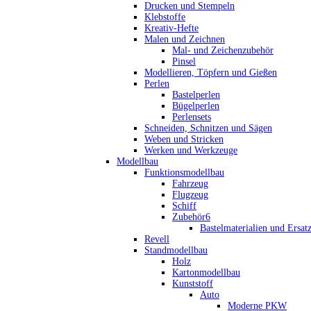
Drucken und Stempeln
Klebstoffe
Kreativ-Hefte
Malen und Zeichnen
Mal- und Zeichenzubehör
Pinsel
Modellieren, Töpfern und Gießen
Perlen
Bastelperlen
Bügelperlen
Perlensets
Schneiden, Schnitzen und Sägen
Weben und Stricken
Werken und Werkzeuge
Modellbau
Funktionsmodellbau
Fahrzeug
Flugzeug
Schiff
Zubehör6
Bastelmaterialien und Ersatz
Revell
Standmodellbau
Holz
Kartonmodellbau
Kunststoff
Auto
Moderne PKW