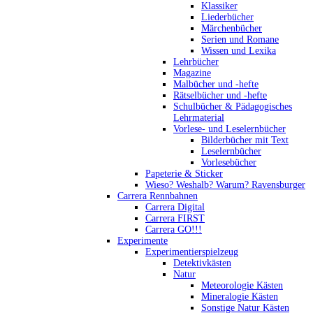
Klassiker
Liederbücher
Märchenbücher
Serien und Romane
Wissen und Lexika
Lehrbücher
Magazine
Malbücher und -hefte
Rätselbücher und -hefte
Schulbücher & Pädagogisches
Lehrmaterial
Vorlese- und Leselernbücher
Bilderbücher mit Text
Leselernbücher
Vorlesebücher
Papeterie & Sticker
Wieso? Weshalb? Warum? Ravensburger
Carrera Rennbahnen
Carrera Digital
Carrera FIRST
Carrera GO!!!
Experimente
Experimentierspielzeug
Detektivkästen
Natur
Meteorologie Kästen
Mineralogie Kästen
Sonstige Natur Kästen