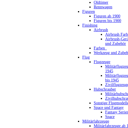
Oldtimer
Rennwagen
Figuren
Figuren ab 1900
Figuren bis 1900
Finishing
Airbrush
Airbrush Far
Airbrush-Gerä
und Zubehör
Farben_
Werkzeug und Zubeh
Flug
Flugzeuge
Militärflugze
1945
Militärflugze
bis 1945
Zivilflugzeug
Hubschrauber
Militärhubsch
Zivilhubschra
Sonstige Flugmodell
Space und Fantasy
Fantasy Serie
Space
Militärfahrzeuge
Militärfahrzeuge ab 