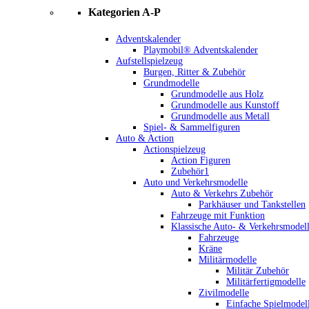
Kategorien A-P
Adventskalender
Playmobil® Adventskalender
Aufstellspielzeug
Burgen, Ritter & Zubehör
Grundmodelle
Grundmodelle aus Holz
Grundmodelle aus Kunstoff
Grundmodelle aus Metall
Spiel- & Sammelfiguren
Auto & Action
Actionspielzeug
Action Figuren
Zubehör1
Auto und Verkehrsmodelle
Auto & Verkehrs Zubehör
Parkhäuser und Tankstellen
Fahrzeuge mit Funktion
Klassische Auto- & Verkehrsmodel
Fahrzeuge
Kräne
Militärmodelle
Militär Zubehör
Militärfertigmodelle
Zivilmodelle
Einfache Spielmodel