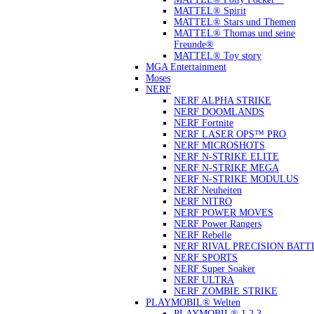
MATTEL® Spirit
MATTEL® Stars und Themen
MATTEL® Thomas und seine
Freunde®
MATTEL® Toy story
MGA Entertainment
Moses
NERF
NERF ALPHA STRIKE
NERF DOOMLANDS
NERF Fortnite
NERF LASER OPS™ PRO
NERF MICROSHOTS
NERF N-STRIKE ELITE
NERF N-STRIKE MEGA
NERF N-STRIKE MODULUS
NERF Neuheiten
NERF NITRO
NERF POWER MOVES
NERF Power Rangers
NERF Rebelle
NERF RIVAL PRECISION BATT
NERF SPORTS
NERF Super Soaker
NERF ULTRA
NERF ZOMBIE STRIKE
PLAYMOBIL® Welten
PLAYMOBIL® 1.2.3.