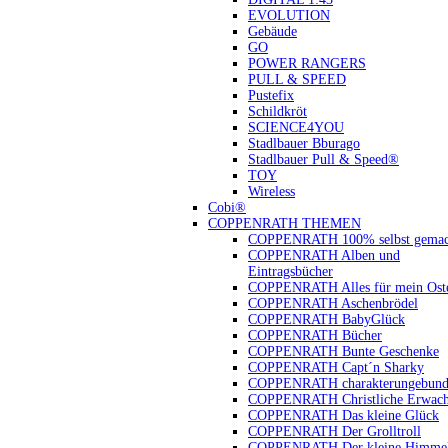
EVOLUTION
Gebäude
GO
POWER RANGERS
PULL & SPEED
Pustefix
Schildkröt
SCIENCE4YOU
Stadlbauer Bburago
Stadlbauer Pull & Speed®
TOY
Wireless
Cobi®
COPPENRATH THEMEN
COPPENRATH 100% selbst gemac
COPPENRATH Alben und
Eintragsbücher
COPPENRATH Alles für mein Oste
COPPENRATH Aschenbrödel
COPPENRATH BabyGlück
COPPENRATH Bücher
COPPENRATH Bunte Geschenke
COPPENRATH Capt´n Sharky
COPPENRATH charakterungebund
COPPENRATH Christliche Erwach
COPPENRATH Das kleine Glück
COPPENRATH Der Grolltroll
COPPENRATH Der kleine Himmel