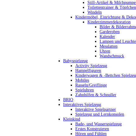
Still-Artikel & Milchpumpe
Toilettentrainer & Töpfchen
Windeln
Kindermöbel, Einrichtung & Dekor
Kinderzimmerdekoration
Bilder & Bilderrahm
Garderoben
Kalender
Lampen und Leucht
Messlatten
Uhren
Wandschmuck
Babyspielzeug
Activity Spielzeug
Hampelfiguren
Kinderwagen & -Bettchen Spielze
Mobiles
Rasseln/Greiflinge
Spieluhren
Zahnhilfen & Schnuller
BRIO
Interaktives Spielzeug
Interaktive Spielpartner
Spielzeug und Lernkonsolen
Kleinkind
Bade- und Wasserspielzeug
Erstes Konstruieren
Hören und Fühlen