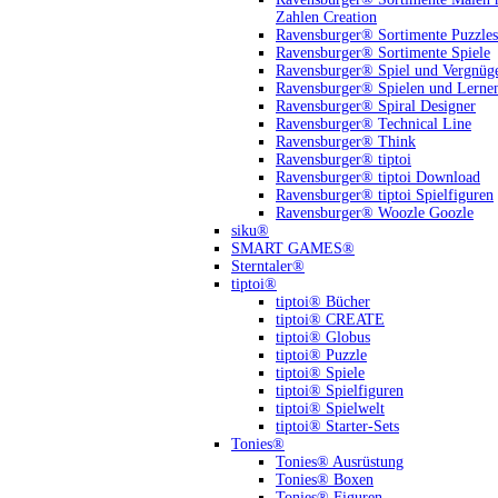
Zahlen Creation
Ravensburger® Sortimente Puzzles
Ravensburger® Sortimente Spiele
Ravensburger® Spiel und Vergnüg
Ravensburger® Spielen und Lerne
Ravensburger® Spiral Designer
Ravensburger® Technical Line
Ravensburger® Think
Ravensburger® tiptoi
Ravensburger® tiptoi Download
Ravensburger® tiptoi Spielfiguren
Ravensburger® Woozle Goozle
siku®
SMART GAMES®
Sterntaler®
tiptoi®
tiptoi® Bücher
tiptoi® CREATE
tiptoi® Globus
tiptoi® Puzzle
tiptoi® Spiele
tiptoi® Spielfiguren
tiptoi® Spielwelt
tiptoi® Starter-Sets
Tonies®
Tonies® Ausrüstung
Tonies® Boxen
Tonies® Figuren