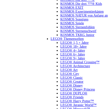
KOSMOS Die drei ???® Kids
KOSMOS EXIT
KOSMOS Experimentierkästen
KOSMOS NATUR von Anfang an
KOSMOS Sonstiges
KOSMOS Spiele
KOSMOS Sternenfohlen
KOSMOS Sternenschweif
KOSMOS TKKG Junior
LEGO® Themenwelten
LEGO® 1,5 + Jahre
LEGO® 18+ Jahre
LEGO® 4+ Jahre
LEGO® 6+ Jahre
LEGO® 9+ Jahre
LEGO® Animal Crossing™
LEGO® Architecture
LEGO® Art
LEGO® City
LEGO® Classic
LEGO® Creator
LEGO® Disney
LEGO® Disney Princess
LEGO® DUPLO®
LEGO® Friends
LEGO® Harry Potter™
LEGO® Jurassic World™
LEGO® Minecraft™