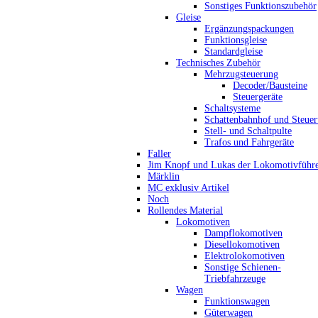
Sonstiges Funktionszubehör
Gleise
Ergänzungspackungen
Funktionsgleise
Standardgleise
Technisches Zubehör
Mehrzugsteuerung
Decoder/Bausteine
Steuergeräte
Schaltsysteme
Schattenbahnhof und Steue
Stell- und Schaltpulte
Trafos und Fahrgeräte
Faller
Jim Knopf und Lukas der Lokomotivführ
Märklin
MC exklusiv Artikel
Noch
Rollendes Material
Lokomotiven
Dampflokomotiven
Diesellokomotiven
Elektrolokomotiven
Sonstige Schienen-
Triebfahrzeuge
Wagen
Funktionswagen
Güterwagen