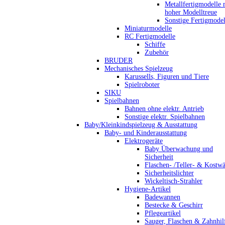
Metallfertigmodelle 
hoher Modelltreue
Sonstige Fertigmodel
Miniaturmodelle
RC Fertigmodelle
Schiffe
Zubehör
BRUDER
Mechanisches Spielzeug
Karussells, Figuren und Tiere
Spielroboter
SIKU
Spielbahnen
Bahnen ohne elektr. Antrieb
Sonstige elektr. Spielbahnen
Baby/Kleinkindspielzeug & Ausstattung
Baby- und Kinderausstattung
Elektrogeräte
Baby Überwachung und
Sicherheit
Flaschen- /Teller- & Kostw
Sicherheitslichter
Wickeltisch-Strahler
Hygiene-Artikel
Badewannen
Bestecke & Geschirr
Pflegeartikel
Sauger, Flaschen & Zahnhil