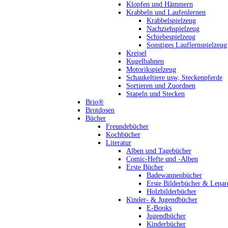
Klopfen und Hämmern
Krabbeln und Laufenlernen
Krabbelspielzeug
Nachziehspielzeug
Schiebespielzeug
Sonstiges Lauflernspielzeug
Kreisel
Kugelbahnen
Motorikspielzeug
Schaukeltiere usw, Steckenpferde
Sortieren und Zuordnen
Stapeln und Stecken
Brio®
Brotdosen
Bücher
Freundebücher
Kochbücher
Literatur
Alben und Tagebücher
Comic-Hefte und -Alben
Erste Bücher
Badewannenbücher
Erste Bilderbücher & Lepar
Holzbilderbücher
Kinder- & Jugendbücher
E-Books
Jugendbücher
Kinderbücher