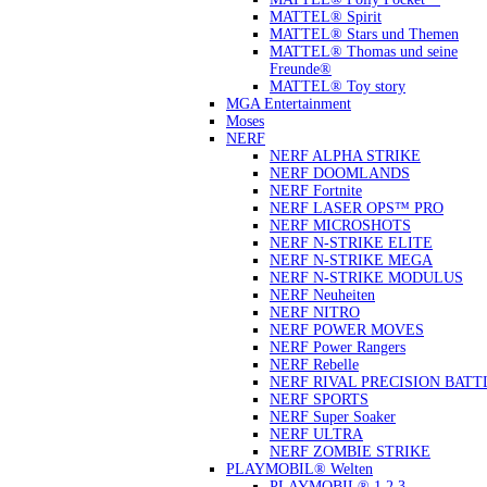
MATTEL® Spirit
MATTEL® Stars und Themen
MATTEL® Thomas und seine
Freunde®
MATTEL® Toy story
MGA Entertainment
Moses
NERF
NERF ALPHA STRIKE
NERF DOOMLANDS
NERF Fortnite
NERF LASER OPS™ PRO
NERF MICROSHOTS
NERF N-STRIKE ELITE
NERF N-STRIKE MEGA
NERF N-STRIKE MODULUS
NERF Neuheiten
NERF NITRO
NERF POWER MOVES
NERF Power Rangers
NERF Rebelle
NERF RIVAL PRECISION BATT
NERF SPORTS
NERF Super Soaker
NERF ULTRA
NERF ZOMBIE STRIKE
PLAYMOBIL® Welten
PLAYMOBIL® 1.2.3.