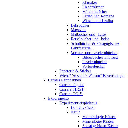
Klassiker
Liederbücher
Märchenbücher
Serien und Romane
Wissen und Lexika
Lehrbücher
Magazine
Malbücher und -hefte
Rätselbücher und -hefte
Schulbücher & Pädagogisches
Lehrmaterial
Vorlese- und Leselernbücher
Bilderbücher mit Text
Leselernbücher
Vorlesebücher
Papeterie & Sticker
Wieso? Weshalb? Warum? Ravensburger
Carrera Rennbahnen
Carrera Digital
Carrera FIRST
Carrera GO!!!
Experimente
Experimentierspielzeug
Detektivkästen
Natur
Meteorologie Kästen
Mineralogie Kästen
Sonstige Natur Kästen