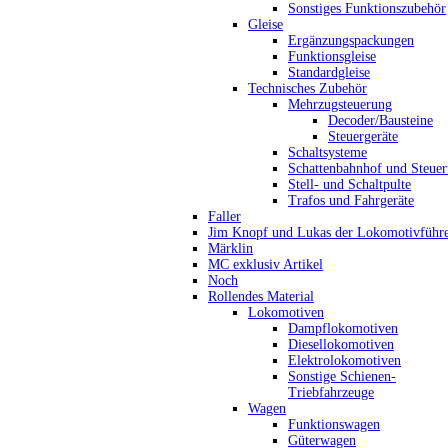
Sonstiges Funktionszubehör
Gleise
Ergänzungspackungen
Funktionsgleise
Standardgleise
Technisches Zubehör
Mehrzugsteuerung
Decoder/Bausteine
Steuergeräte
Schaltsysteme
Schattenbahnhof und Steue
Stell- und Schaltpulte
Trafos und Fahrgeräte
Faller
Jim Knopf und Lukas der Lokomotivführ
Märklin
MC exklusiv Artikel
Noch
Rollendes Material
Lokomotiven
Dampflokomotiven
Diesellokomotiven
Elektrolokomotiven
Sonstige Schienen-
Triebfahrzeuge
Wagen
Funktionswagen
Güterwagen