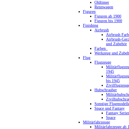
Oldtimer
Rennwagen
Figuren
Figuren ab 1900
Figuren bis 1900
Finishing
Airbrush
Airbrush Far
Airbrush-Gerä
und Zubehör
Farben_
Werkzeug und Zubeh
Flug
Flugzeuge
Militärflugze
1945
Militärflugze
bis 1945
Zivilflugzeug
Hubschrauber
Militärhubsch
Zivilhubschra
Sonstige Flugmodell
Space und Fantasy
Fantasy Serie
Space
Militärfahrzeuge
Militärfahrzeuge ab 