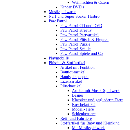
Weihnachten & Ostern
Kinder DVD's
Musikspielwaren
Nerf und Super Soaker Hasbro
Paw Patrol
Paw Patrol CD und DVD
Paw Patrol Kreativ
Paw Patrol Partyartikel
Paw Patrol Plüsch & Figuren
Paw Patrol Puzzle
Paw Patrol Schule
Paw Patrol Spiele und Co
Playmobil®
Plüsch- & Stoffartikel
Artikel mit Funktion
Boutiqueartikel
Handspielpuppen
Lizenzartikel
Plüschartikel
Artikel mit Musik-Spielwerk
Beaner
Klassiker und gegliederte Tiere
Kuschelartikel
Modell-Tiere
Schlenkertiere
Reit- und Fahrtiere
Stoffartikel für Baby und Kleinkind
Mit Musikspielwerk