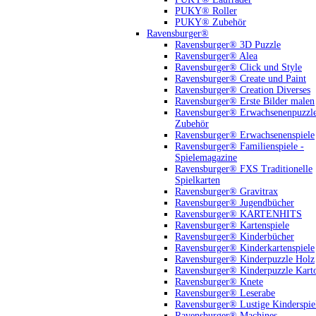
PUKY® Roller
PUKY® Zubehör
Ravensburger®
Ravensburger® 3D Puzzle
Ravensburger® Alea
Ravensburger® Click und Style
Ravensburger® Create und Paint
Ravensburger® Creation Diverses
Ravensburger® Erste Bilder malen
Ravensburger® Erwachsenenpuzzl
Zubehör
Ravensburger® Erwachsenenspiele
Ravensburger® Familienspiele -
Spielemagazine
Ravensburger® FXS Traditionelle
Spielkarten
Ravensburger® Gravitrax
Ravensburger® Jugendbücher
Ravensburger® KARTENHITS
Ravensburger® Kartenspiele
Ravensburger® Kinderbücher
Ravensburger® Kinderkartenspiele
Ravensburger® Kinderpuzzle Holz
Ravensburger® Kinderpuzzle Kart
Ravensburger® Knete
Ravensburger® Leserabe
Ravensburger® Lustige Kinderspie
Ravensburger® Machines