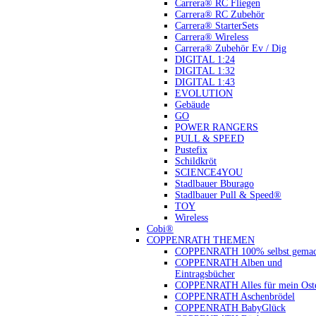
Carrera® RC Fliegen
Carrera® RC Zubehör
Carrera® StarterSets
Carrera® Wireless
Carrera® Zubehör Ev / Dig
DIGITAL 1:24
DIGITAL 1:32
DIGITAL 1:43
EVOLUTION
Gebäude
GO
POWER RANGERS
PULL & SPEED
Pustefix
Schildkröt
SCIENCE4YOU
Stadlbauer Bburago
Stadlbauer Pull & Speed®
TOY
Wireless
Cobi®
COPPENRATH THEMEN
COPPENRATH 100% selbst gemac
COPPENRATH Alben und
Eintragsbücher
COPPENRATH Alles für mein Oste
COPPENRATH Aschenbrödel
COPPENRATH BabyGlück