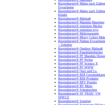
Ravensburger® Malen nach Zahlen
Erwachsene
Ravensburger® Malen nach Zahlen
Kinder
Ravensburger® Malspaß
Ravensburger® Mandala Maschine
Ravensburger® ministeps Bücher
Ravensburger® ministeps toys
Ravensburger® Mitbringspiele
Ravensburger® Mixxy Colors Mal
Ravensburger® Nathan Erwachsen
+ Zubehör
Ravensburger® Outdoor Malspaß
Ravensburger® Pappbilderbücher
Ravensburger® PF Mandala Desig
Ravensburger® PF Perlen
Ravensburger® PF Science X
Ravensburger® PF WWW
Ravensburger® Quiz und Co.
Ravensburger® RDI Geschenkkart
Ravensburger® RDI-Produkte
Ravensburger® RFU Puzzles
Ravensburger® RV Minis
Ravensburger® Schnäppchen
Ravensburger® SF TRAD. VW
SPIELE
Ravensburger® Sonstige
Ravensburger® Sortimente Malen 