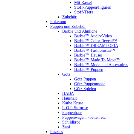
Mit Rassel
Stoff-Puppen/Figuren
Stoff-Tiere
Zubehör
Pokémon
Puppen und Zubehör
Barbie und Ähnliche
Barbie™ Audio/Video
Barbie™ Color Reveal™
Barbie™ DREAMTOPIA
Barbie™ Fashionistas™
Barbie™ Häuser
Barbie™ Made To Move™
Barbie™ Mode und Accessoires
Barbie™ Puppen
Götz
Götz Puppen
Götz Puppenmode
Götz Spielen
HABA
Haushalt
Käthe Kruse
L.O.L Surprise
Puppenhaus
Puppenwagen, -betten etc.
Schildkröt
Zapf
Puzzles