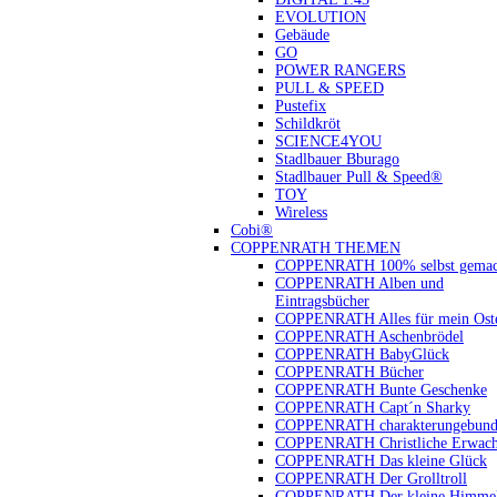
EVOLUTION
Gebäude
GO
POWER RANGERS
PULL & SPEED
Pustefix
Schildkröt
SCIENCE4YOU
Stadlbauer Bburago
Stadlbauer Pull & Speed®
TOY
Wireless
Cobi®
COPPENRATH THEMEN
COPPENRATH 100% selbst gemac
COPPENRATH Alben und
Eintragsbücher
COPPENRATH Alles für mein Oste
COPPENRATH Aschenbrödel
COPPENRATH BabyGlück
COPPENRATH Bücher
COPPENRATH Bunte Geschenke
COPPENRATH Capt´n Sharky
COPPENRATH charakterungebund
COPPENRATH Christliche Erwach
COPPENRATH Das kleine Glück
COPPENRATH Der Grolltroll
COPPENRATH Der kleine Himmel