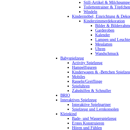
Still-Artikel & Milchpumpe
Toilettentrainer & Töpfchen
Windeln
Kindermöbel, Einrichtung & Dekor
Kinderzimmerdekoration
Bilder & Bilderrahm
Garderoben
Kalender
Lampen und Leucht
Messlatten
Uhren
Wandschmuck
Babyspielzeug
Activity Spielzeug
Hampelfiguren
Kinderwagen & -Bettchen Spielze
Mobiles
Rasseln/Greiflinge
Spieluhren
Zahnhilfen & Schnuller
BRIO
Interaktives Spielzeug
Interaktive Spielpartner
Spielzeug und Lernkonsolen
Kleinkind
Bade- und Wasserspielzeug
Erstes Konstruieren
Hören und Fühlen