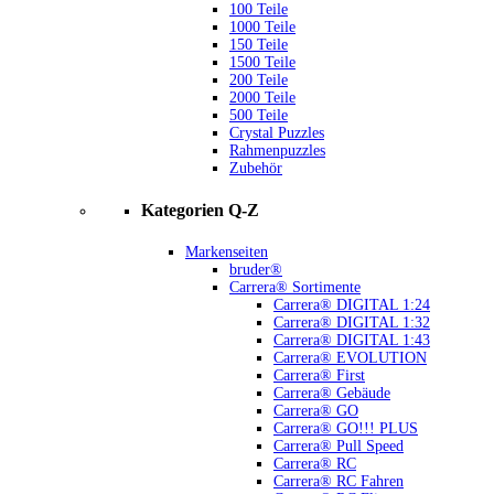
100 Teile
1000 Teile
150 Teile
1500 Teile
200 Teile
2000 Teile
500 Teile
Crystal Puzzles
Rahmenpuzzles
Zubehör
Kategorien Q-Z
Markenseiten
bruder®
Carrera® Sortimente
Carrera® DIGITAL 1:24
Carrera® DIGITAL 1:32
Carrera® DIGITAL 1:43
Carrera® EVOLUTION
Carrera® First
Carrera® Gebäude
Carrera® GO
Carrera® GO!!! PLUS
Carrera® Pull Speed
Carrera® RC
Carrera® RC Fahren