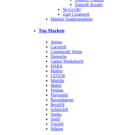
Tonies® Kreativ
Yu-Gi-Oh!
Zapf Creation®
Märklin Sonderangebote
Top Marken
Amigo
Carrera®
Coppenrath Verlag
Depesche
Games Workshop®
HABA
Hasbro
LEGO®
Märklin
Mattel
Pelikan
Playmobil
Ravensburger
Revell®
Schleich®
Simba
Steiff
Vtech®
Wiking