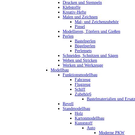
Drucken und Stempeln
Klebstoffe
Kreativ-Hefte
Malen und Zeichnen
Mal- und Zeichenzubehör
Pinsel
Modellieren, Töpfern und Gießen
Perlen
Bastelperlen
Bügelperlen
Perlensets
Schneiden, Schnitzen und Sägen
Weben und Stricken
Werken und Werkzeuge
Modellbau
Funktionsmodellbau
Fahrzeug
Flugzeug
Schiff
Zubehör6
Bastelmaterialien und Ersatz
Revell
Standmodellbau
Holz
Kartonmodellbau
Kunststoff
Auto
Moderne PKW