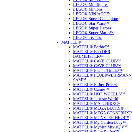
LEGO® Minifigures
LEGO® Minions
LEGO® NINJAGO™
LEGO® Speed Champions
LEGO® Star Wars™
LEGO® Super Heroes
LEGO® Super Mario™
LEGO® Technic
MATTEL®
MATTEL® Barbie™
MATTEL® Bob DER
BAUMEISTER™
MATTEL® CAVE CLUB™
MATTEL® CAVE CLUB™
MATTEL® EnchanTimals™
MATTEL® FEUERWEHRMANN
SAM™
MATTEL® Fisher-Price®
MATTEL® Games™
MATTEL® HOT WHEELS™
MATTEL® Jurassic World
MATTEL® MATCHBOX®
MATTEL® MEGA BLOKS®
MATTEL® MEGA CONSTRUX
MATTEL® MONSTER HIGH™
MATTEL® My Garden Baby™
MATTEL® MyMiniMixieQ ́s™
MATTEL® Polly Pocket™