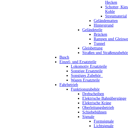
Hecken
Schotter, Kie
Kohle
Streumaterial
Geländematten
Hintergrund
Geländeteile
Brücken
Rampen und Gleiswe
Tunnel
Gleisbettung
Straßen und Straßenzubehör
Busch
Einzel- und Ersatzteile
Lokomotiv Ersatzteile
Sonstige Ersatzteile
Sonstiges Zubehör_
Wagen Ersatzteile
Fahrbetrieb
Funktionszubehör
Drehscheiben
Elektrische Bahnübergänge
Elektrische Kräne
Oberleitungsbetrieb
Schiebebühnen
Signale
Formsignale
Lichtsignale