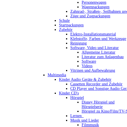
Personenwagen
Wagenpackungen
Zahnrad-, Straßen-, Seilbahnen us
Züge und Zugpackungen
Schule
Startpackungen
Zubehör
Elektro-Installationsmaterial
Klebstoffe, Farben und Werkzeuge
Reinigung
Software, Video und Literatur
Allgemeine Literatur
Literatur zum Anlagenbau
Software
Videos
Vitrinen und Aufbewahrung
Multimedia
Kinder Audio Geräte & Zubehör
Cassetten Recorder und Zubehör
CD Player und Sonstige Audio Ger
Kinder CD's
Hörspiel
Disney Hörspiel und
Hörspielserie
Hörspiel zu Kino/Film/TV-S
Lernen_
Musik und Lieder
Filmmusik