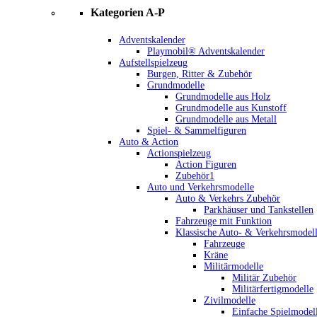
Kategorien A-P
Adventskalender
Playmobil® Adventskalender
Aufstellspielzeug
Burgen, Ritter & Zubehör
Grundmodelle
Grundmodelle aus Holz
Grundmodelle aus Kunstoff
Grundmodelle aus Metall
Spiel- & Sammelfiguren
Auto & Action
Actionspielzeug
Action Figuren
Zubehör1
Auto und Verkehrsmodelle
Auto & Verkehrs Zubehör
Parkhäuser und Tankstellen
Fahrzeuge mit Funktion
Klassische Auto- & Verkehrsmodel
Fahrzeuge
Kräne
Militärmodelle
Militär Zubehör
Militärfertigmodelle
Zivilmodelle
Einfache Spielmodel