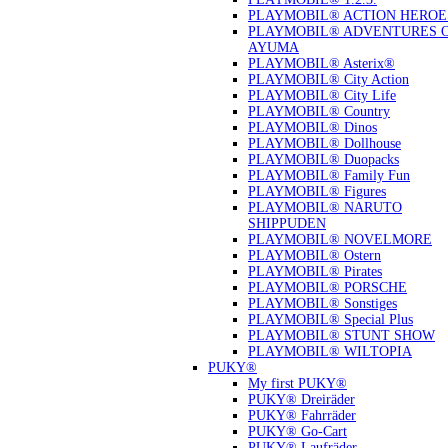
PLAYMOBIL® ACTION HEROE
PLAYMOBIL® ADVENTURES 
AYUMA
PLAYMOBIL® Asterix®
PLAYMOBIL® City Action
PLAYMOBIL® City Life
PLAYMOBIL® Country
PLAYMOBIL® Dinos
PLAYMOBIL® Dollhouse
PLAYMOBIL® Duopacks
PLAYMOBIL® Family Fun
PLAYMOBIL® Figures
PLAYMOBIL® NARUTO
SHIPPUDEN
PLAYMOBIL® NOVELMORE
PLAYMOBIL® Ostern
PLAYMOBIL® Pirates
PLAYMOBIL® PORSCHE
PLAYMOBIL® Sonstiges
PLAYMOBIL® Special Plus
PLAYMOBIL® STUNT SHOW
PLAYMOBIL® WILTOPIA
PUKY®
My first PUKY®
PUKY® Dreiräder
PUKY® Fahrräder
PUKY® Go-Cart
PUKY® Laufräder