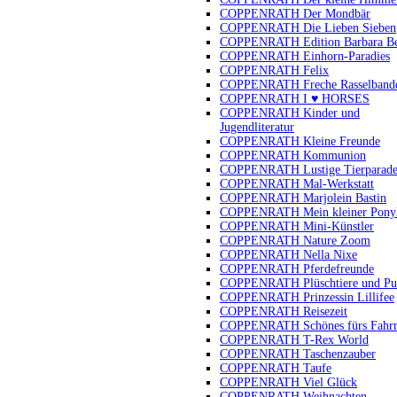
COPPENRATH Der Mondbär
COPPENRATH Die Lieben Sieben
COPPENRATH Edition Barbara B
COPPENRATH Einhorn-Paradies
COPPENRATH Felix
COPPENRATH Freche Rasselband
COPPENRATH I ♥ HORSES
COPPENRATH Kinder und
Jugendliteratur
COPPENRATH Kleine Freunde
COPPENRATH Kommunion
COPPENRATH Lustige Tierparad
COPPENRATH Mal-Werkstatt
COPPENRATH Marjolein Bastin
COPPENRATH Mein kleiner Pony
COPPENRATH Mini-Künstler
COPPENRATH Nature Zoom
COPPENRATH Nella Nixe
COPPENRATH Pferdefreunde
COPPENRATH Plüschtiere und Pu
COPPENRATH Prinzessin Lillifee
COPPENRATH Reisezeit
COPPENRATH Schönes fürs Fahr
COPPENRATH T-Rex World
COPPENRATH Taschenzauber
COPPENRATH Taufe
COPPENRATH Viel Glück
COPPENRATH Weihnachten