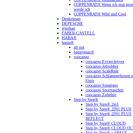
COPPENRATH Wenn ich mal gross
werde ich
COPPENRATH Wild und Cool
Denkriesen
DEPESCHE
ergobag
FABER-CASTELL
HABA®
hama®
all out
baggymax®
coocazoo
coocazoo Evverclevver
coocazoo Jobjobber
coocazoo ScaleRale
coocazoo Schlamperboxen 
Etuis
coocazoo Sonstiges
coocazoo Sporttaschen
coocazoo Zubehör
Step by Step®
Step by Step® 2in1
Step by Step® 2IN1 PLUS
Step by Step® 2IN1 PLUS
REFLECT
Step by Step® CLOUD
Step by Step® CLOUD O
Step by Step® e-SPACE