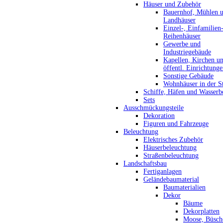
Häuser und Zubehör
Bauernhof, Mühlen 
Landhäuser
Einzel-, Einfamilien
Reihenhäuser
Gewerbe und
Industriegebäude
Kapellen, Kirchen u
öffentl. Einrichtung
Sonstige Gebäude
Wohnhäuser in der S
Schiffe, Häfen und Wasserb
Sets
Ausschmückungsteile
Dekoration
Figuren und Fahrzeuge
Beleuchtung
Elektrisches Zubehör
Häuserbeleuchtung
Straßenbeleuchtung
Landschaftsbau
Fertiganlagen
Geländebaumaterial
Baumaterialien
Dekor
Bäume
Dekorplatten
Moose, Büsch