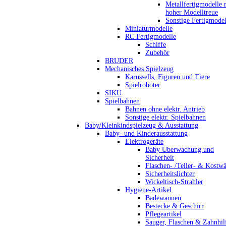
Metallfertigmodelle 
hoher Modelltreue
Sonstige Fertigmodel
Miniaturmodelle
RC Fertigmodelle
Schiffe
Zubehör
BRUDER
Mechanisches Spielzeug
Karussells, Figuren und Tiere
Spielroboter
SIKU
Spielbahnen
Bahnen ohne elektr. Antrieb
Sonstige elektr. Spielbahnen
Baby/Kleinkindspielzeug & Ausstattung
Baby- und Kinderausstattung
Elektrogeräte
Baby Überwachung und
Sicherheit
Flaschen- /Teller- & Kostw
Sicherheitslichter
Wickeltisch-Strahler
Hygiene-Artikel
Badewannen
Bestecke & Geschirr
Pflegeartikel
Sauger, Flaschen & Zahnhil