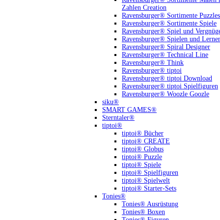
Zahlen Creation
Ravensburger® Sortimente Puzzles
Ravensburger® Sortimente Spiele
Ravensburger® Spiel und Vergnüg
Ravensburger® Spielen und Lerne
Ravensburger® Spiral Designer
Ravensburger® Technical Line
Ravensburger® Think
Ravensburger® tiptoi
Ravensburger® tiptoi Download
Ravensburger® tiptoi Spielfiguren
Ravensburger® Woozle Goozle
siku®
SMART GAMES®
Sterntaler®
tiptoi®
tiptoi® Bücher
tiptoi® CREATE
tiptoi® Globus
tiptoi® Puzzle
tiptoi® Spiele
tiptoi® Spielfiguren
tiptoi® Spielwelt
tiptoi® Starter-Sets
Tonies®
Tonies® Ausrüstung
Tonies® Boxen
Tonies® Figuren