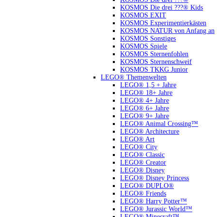
KOSMOS Die drei ???® Kids
KOSMOS EXIT
KOSMOS Experimentierkästen
KOSMOS NATUR von Anfang an
KOSMOS Sonstiges
KOSMOS Spiele
KOSMOS Sternenfohlen
KOSMOS Sternenschweif
KOSMOS TKKG Junior
LEGO® Themenwelten
LEGO® 1,5 + Jahre
LEGO® 18+ Jahre
LEGO® 4+ Jahre
LEGO® 6+ Jahre
LEGO® 9+ Jahre
LEGO® Animal Crossing™
LEGO® Architecture
LEGO® Art
LEGO® City
LEGO® Classic
LEGO® Creator
LEGO® Disney
LEGO® Disney Princess
LEGO® DUPLO®
LEGO® Friends
LEGO® Harry Potter™
LEGO® Jurassic World™
LEGO® Minecraft™