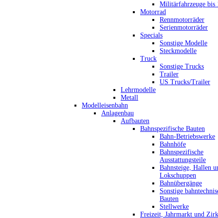
Militärfahrzeuge bis
Motorrad
Rennmotorräder
Serienmotorräder
Specials
Sonstige Modelle
Steckmodelle
Truck
Sonstige Trucks
Trailer
US Trucks/Trailer
Lehrmodelle
Metall
Modelleisenbahn
Anlagenbau
Aufbauten
Bahnspezifische Bauten
Bahn-Betriebswerke
Bahnhöfe
Bahnspezifische
Ausstattungsteile
Bahnsteige, Hallen u
Lokschuppen
Bahnübergänge
Sonstige bahntechnis
Bauten
Stellwerke
Freizeit, Jahrmarkt und Zir