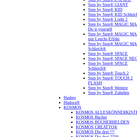
Step by Step® GIANT
Step by Step® KID
Step by Step® KID Schlei
Step by Step® Light 2
Step by Step® MAGIC M
Do it yourself
Step by Step® MAGIC M
mit Leucht-Effekt
Step by Step® MAGIC M
Schleich®
Step by Step® SPACE
Step by Step® SPACE NE
Step by Step® SPACE
Schleich®
Step by Step® Touch 2
Step by Step® TOUCH 2
FLASH
Step by Step® Weitere
Step by Step® Zubehör
Hasbro
Hudora®
KOSMOS
KOSMOS ALLESKÖNNERKIST
KOSMOS Bücher
KOSMOS BÜCHERHELDEN
KOSMOS CREATTO®
KOSMOS Die drei !!!
KOSMOS Die drei ???®