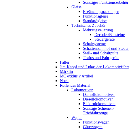
Sonstiges Funktionszubehör
Gleise
Ergänzungspackungen
Funktionsgleise
Standardgleise
Technisches Zubehör
Mehrzugsteuerung
Decoder/Bausteine
Steuergeräte
Schaltsysteme
Schattenbahnhof und Steue
Stell- und Schaltpulte
Trafos und Fahrgeräte
Faller
Jim Knopf und Lukas der Lokomotivführ
Märklin
MC exklusiv Artikel
Noch
Rollendes Material
Lokomotiven
Dampflokomotiven
Diesellokomotiven
Elektrolokomotiven
Sonstige Schienen-
Triebfahrzeuge
Wagen
Funktionswagen
Güterwagen