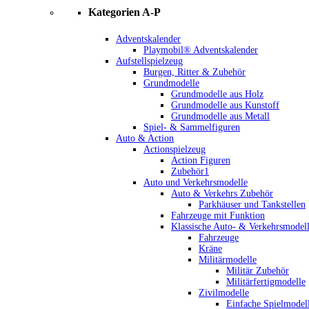
Kategorien A-P
Adventskalender
Playmobil® Adventskalender
Aufstellspielzeug
Burgen, Ritter & Zubehör
Grundmodelle
Grundmodelle aus Holz
Grundmodelle aus Kunstoff
Grundmodelle aus Metall
Spiel- & Sammelfiguren
Auto & Action
Actionspielzeug
Action Figuren
Zubehör1
Auto und Verkehrsmodelle
Auto & Verkehrs Zubehör
Parkhäuser und Tankstellen
Fahrzeuge mit Funktion
Klassische Auto- & Verkehrsmodel
Fahrzeuge
Kräne
Militärmodelle
Militär Zubehör
Militärfertigmodelle
Zivilmodelle
Einfache Spielmodel