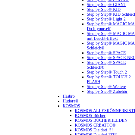
Step by Step® GIANT
Step by Step® KID
Step by Step® KID Schlei
Step by Step® Light 2
Step by Step® MAGIC M
Do it yourself
Step by Step® MAGIC M
mit Leucht-Effekt
Step by Step® MAGIC M
Schleich®
Step by Step® SPACE
Step by Step® SPACE NE
Step by Step® SPACE
Schleich®
Step by Step® Touch 2
Step by Step® TOUCH 2
FLASH
Step by Step® Weitere
Step by Step® Zubehör
Hasbro
Hudora®
KOSMOS
KOSMOS ALLESKÖNNERKIST
KOSMOS Bücher
KOSMOS BÜCHERHELDEN
KOSMOS CREATTO®
KOSMOS Die drei !!!
KOSMOS Die drei ???®