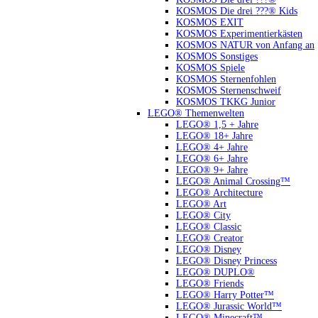
KOSMOS Die drei ???® Kids
KOSMOS EXIT
KOSMOS Experimentierkästen
KOSMOS NATUR von Anfang an
KOSMOS Sonstiges
KOSMOS Spiele
KOSMOS Sternenfohlen
KOSMOS Sternenschweif
KOSMOS TKKG Junior
LEGO® Themenwelten
LEGO® 1,5 + Jahre
LEGO® 18+ Jahre
LEGO® 4+ Jahre
LEGO® 6+ Jahre
LEGO® 9+ Jahre
LEGO® Animal Crossing™
LEGO® Architecture
LEGO® Art
LEGO® City
LEGO® Classic
LEGO® Creator
LEGO® Disney
LEGO® Disney Princess
LEGO® DUPLO®
LEGO® Friends
LEGO® Harry Potter™
LEGO® Jurassic World™
LEGO® Minecraft™