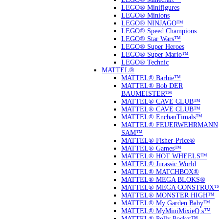
LEGO® Minifigures
LEGO® Minions
LEGO® NINJAGO™
LEGO® Speed Champions
LEGO® Star Wars™
LEGO® Super Heroes
LEGO® Super Mario™
LEGO® Technic
MATTEL®
MATTEL® Barbie™
MATTEL® Bob DER
BAUMEISTER™
MATTEL® CAVE CLUB™
MATTEL® CAVE CLUB™
MATTEL® EnchanTimals™
MATTEL® FEUERWEHRMANN
SAM™
MATTEL® Fisher-Price®
MATTEL® Games™
MATTEL® HOT WHEELS™
MATTEL® Jurassic World
MATTEL® MATCHBOX®
MATTEL® MEGA BLOKS®
MATTEL® MEGA CONSTRUX
MATTEL® MONSTER HIGH™
MATTEL® My Garden Baby™
MATTEL® MyMiniMixieQ ́s™
MATTEL® Polly Pocket™