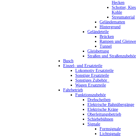
Hecken
Schotter, Kie
Kohle
Streumaterial
Geländematten
Hintergrund
Geländeteile
Brücken
Rampen und Gleiswe
Tunnel
Gleisbettung
Straßen und Straßenzubehör
Busch
Einzel- und Ersatzteile
Lokomotiv Ersatzteile
Sonstige Ersatzteile
Sonstiges Zubehör_
Wagen Ersatzteile
Fahrbetrieb
Funktionszubehör
Drehscheiben
Elektrische Bahnübergänge
Elektrische Kräne
Oberleitungsbetrieb
Schiebebühnen
Signale
Formsignale
Lichtsignale