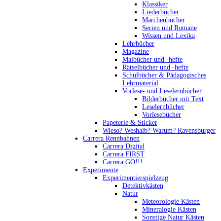
Klassiker
Liederbücher
Märchenbücher
Serien und Romane
Wissen und Lexika
Lehrbücher
Magazine
Malbücher und -hefte
Rätselbücher und -hefte
Schulbücher & Pädagogisches
Lehrmaterial
Vorlese- und Leselernbücher
Bilderbücher mit Text
Leselernbücher
Vorlesebücher
Papeterie & Sticker
Wieso? Weshalb? Warum? Ravensburger
Carrera Rennbahnen
Carrera Digital
Carrera FIRST
Carrera GO!!!
Experimente
Experimentierspielzeug
Detektivkästen
Natur
Meteorologie Kästen
Mineralogie Kästen
Sonstige Natur Kästen