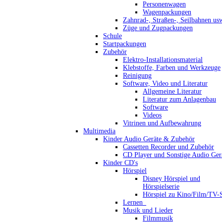
Personenwagen
Wagenpackungen
Zahnrad-, Straßen-, Seilbahnen us
Züge und Zugpackungen
Schule
Startpackungen
Zubehör
Elektro-Installationsmaterial
Klebstoffe, Farben und Werkzeuge
Reinigung
Software, Video und Literatur
Allgemeine Literatur
Literatur zum Anlagenbau
Software
Videos
Vitrinen und Aufbewahrung
Multimedia
Kinder Audio Geräte & Zubehör
Cassetten Recorder und Zubehör
CD Player und Sonstige Audio Ger
Kinder CD's
Hörspiel
Disney Hörspiel und
Hörspielserie
Hörspiel zu Kino/Film/TV-S
Lernen_
Musik und Lieder
Filmmusik