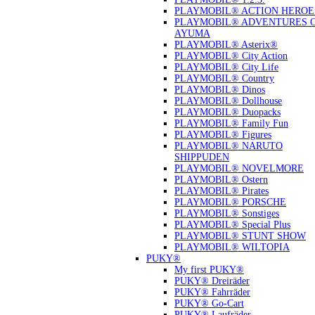
PLAYMOBIL® ACTION HEROE
PLAYMOBIL® ADVENTURES 
AYUMA
PLAYMOBIL® Asterix®
PLAYMOBIL® City Action
PLAYMOBIL® City Life
PLAYMOBIL® Country
PLAYMOBIL® Dinos
PLAYMOBIL® Dollhouse
PLAYMOBIL® Duopacks
PLAYMOBIL® Family Fun
PLAYMOBIL® Figures
PLAYMOBIL® NARUTO
SHIPPUDEN
PLAYMOBIL® NOVELMORE
PLAYMOBIL® Ostern
PLAYMOBIL® Pirates
PLAYMOBIL® PORSCHE
PLAYMOBIL® Sonstiges
PLAYMOBIL® Special Plus
PLAYMOBIL® STUNT SHOW
PLAYMOBIL® WILTOPIA
PUKY®
My first PUKY®
PUKY® Dreiräder
PUKY® Fahrräder
PUKY® Go-Cart
PUKY® Laufräder