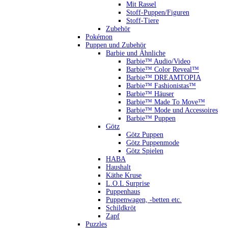
Mit Rassel
Stoff-Puppen/Figuren
Stoff-Tiere
Zubehör
Pokémon
Puppen und Zubehör
Barbie und Ähnliche
Barbie™ Audio/Video
Barbie™ Color Reveal™
Barbie™ DREAMTOPIA
Barbie™ Fashionistas™
Barbie™ Häuser
Barbie™ Made To Move™
Barbie™ Mode und Accessoires
Barbie™ Puppen
Götz
Götz Puppen
Götz Puppenmode
Götz Spielen
HABA
Haushalt
Käthe Kruse
L.O.L Surprise
Puppenhaus
Puppenwagen, -betten etc.
Schildkröt
Zapf
Puzzles