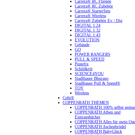
Carrera® RC Fliegen
Carrera® RC Zubehör
Carrera® StarterSets
Carrera® Wireless
Carrera® Zubehör Ev / Dig
DIGITAL 1:24
DIGITAL 1:32
DIGITAL 1:43
EVOLUTION
Gebäude
GO
POWER RANGERS
PULL & SPEED
Pustefix
Schildkröt
SCIENCE4YOU
Stadlbauer Bburago
Stadlbauer Pull & Speed®
TOY
Wireless
Cobi®
COPPENRATH THEMEN
COPPENRATH 100% selbst gemac
COPPENRATH Alben und
Eintragsbücher
COPPENRATH Alles für mein Oste
COPPENRATH Aschenbrödel
COPPENRATH BabyGlück