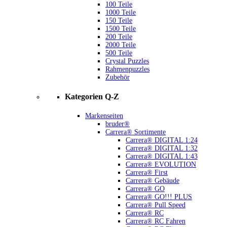
100 Teile
1000 Teile
150 Teile
1500 Teile
200 Teile
2000 Teile
500 Teile
Crystal Puzzles
Rahmenpuzzles
Zubehör
Kategorien Q-Z
Markenseiten
bruder®
Carrera® Sortimente
Carrera® DIGITAL 1:24
Carrera® DIGITAL 1:32
Carrera® DIGITAL 1:43
Carrera® EVOLUTION
Carrera® First
Carrera® Gebäude
Carrera® GO
Carrera® GO!!! PLUS
Carrera® Pull Speed
Carrera® RC
Carrera® RC Fahren