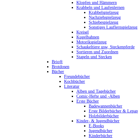
Klopfen und Hämmern
Krabbeln und Laufenlernen
Krabbelspielzeug
Nachziehspielzeug
Schiebespielzeug
Sonstiges Lauflernspielzeug
Kreisel
Kugelbahnen
Motorikspielzeug
Schaukeltiere usw, Steckenpferde
Sortieren und Zuordnen
Stapeln und Stecken
Brio®
Brotdosen
Bücher
Freundebücher
Kochbücher
Literatur
Alben und Tagebücher
Comic-Hefte und -Alben
Erste Bücher
Badewannenbücher
Erste Bilderbücher & Lepar
Holzbilderbücher
Kinder- & Jugendbücher
E-Books
Jugendbücher
Kinderbücher