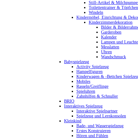
Still-Artikel & Milchpumpe
Toilettentrainer & Töpfchen
Windeln
Kindermöbel, Einrichtung & Dekor
Kinderzimmerdekoration
Bilder & Bilderrahm
Garderoben
Kalender
Lampen und Leucht
Messlatten
Uhren
Wandschmuck
Babyspielzeug
Activity Spielzeug
Hampelfiguren
Kinderwagen & -Bettchen Spielze
Mobiles
Rasseln/Greiflinge
Spieluhren
Zahnhilfen & Schnuller
BRIO
Interaktives Spielzeug
Interaktive Spielpartner
Spielzeug und Lernkonsolen
Kleinkind
Bade- und Wasserspielzeug
Erstes Konstruieren
Hören und Fühlen