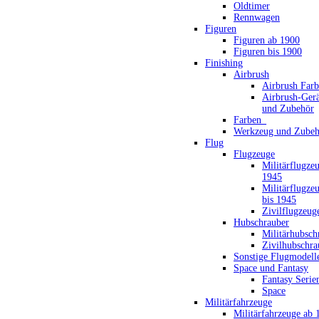
Oldtimer
Rennwagen
Figuren
Figuren ab 1900
Figuren bis 1900
Finishing
Airbrush
Airbrush Far
Airbrush-Gerä
und Zubehör
Farben_
Werkzeug und Zubeh
Flug
Flugzeuge
Militärflugze
1945
Militärflugze
bis 1945
Zivilflugzeug
Hubschrauber
Militärhubsch
Zivilhubschra
Sonstige Flugmodell
Space und Fantasy
Fantasy Serie
Space
Militärfahrzeuge
Militärfahrzeuge ab 