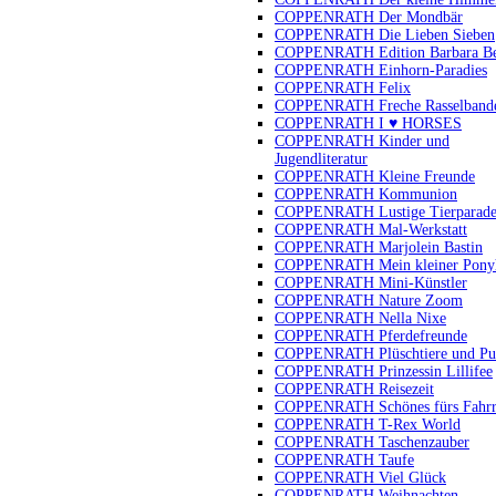
COPPENRATH Der Mondbär
COPPENRATH Die Lieben Sieben
COPPENRATH Edition Barbara B
COPPENRATH Einhorn-Paradies
COPPENRATH Felix
COPPENRATH Freche Rasselband
COPPENRATH I ♥ HORSES
COPPENRATH Kinder und
Jugendliteratur
COPPENRATH Kleine Freunde
COPPENRATH Kommunion
COPPENRATH Lustige Tierparad
COPPENRATH Mal-Werkstatt
COPPENRATH Marjolein Bastin
COPPENRATH Mein kleiner Pony
COPPENRATH Mini-Künstler
COPPENRATH Nature Zoom
COPPENRATH Nella Nixe
COPPENRATH Pferdefreunde
COPPENRATH Plüschtiere und Pu
COPPENRATH Prinzessin Lillifee
COPPENRATH Reisezeit
COPPENRATH Schönes fürs Fahr
COPPENRATH T-Rex World
COPPENRATH Taschenzauber
COPPENRATH Taufe
COPPENRATH Viel Glück
COPPENRATH Weihnachten