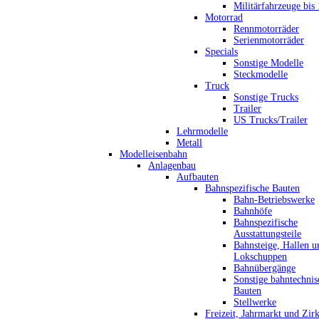
Militärfahrzeuge bis
Motorrad
Rennmotorräder
Serienmotorräder
Specials
Sonstige Modelle
Steckmodelle
Truck
Sonstige Trucks
Trailer
US Trucks/Trailer
Lehrmodelle
Metall
Modelleisenbahn
Anlagenbau
Aufbauten
Bahnspezifische Bauten
Bahn-Betriebswerke
Bahnhöfe
Bahnspezifische
Ausstattungsteile
Bahnsteige, Hallen u
Lokschuppen
Bahnübergänge
Sonstige bahntechnis
Bauten
Stellwerke
Freizeit, Jahrmarkt und Zir