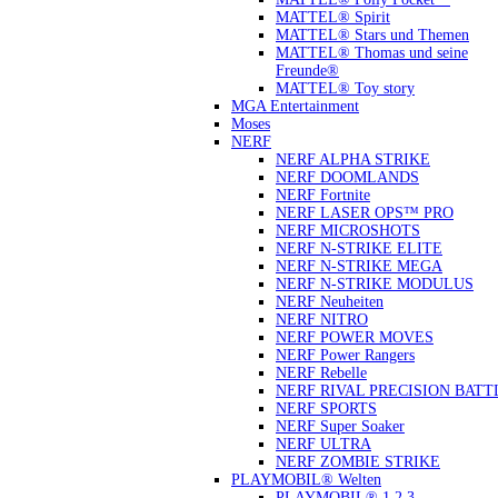
MATTEL® Spirit
MATTEL® Stars und Themen
MATTEL® Thomas und seine
Freunde®
MATTEL® Toy story
MGA Entertainment
Moses
NERF
NERF ALPHA STRIKE
NERF DOOMLANDS
NERF Fortnite
NERF LASER OPS™ PRO
NERF MICROSHOTS
NERF N-STRIKE ELITE
NERF N-STRIKE MEGA
NERF N-STRIKE MODULUS
NERF Neuheiten
NERF NITRO
NERF POWER MOVES
NERF Power Rangers
NERF Rebelle
NERF RIVAL PRECISION BATT
NERF SPORTS
NERF Super Soaker
NERF ULTRA
NERF ZOMBIE STRIKE
PLAYMOBIL® Welten
PLAYMOBIL® 1.2.3.