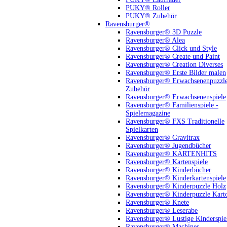
PUKY® Roller
PUKY® Zubehör
Ravensburger®
Ravensburger® 3D Puzzle
Ravensburger® Alea
Ravensburger® Click und Style
Ravensburger® Create und Paint
Ravensburger® Creation Diverses
Ravensburger® Erste Bilder malen
Ravensburger® Erwachsenenpuzzl
Zubehör
Ravensburger® Erwachsenenspiele
Ravensburger® Familienspiele -
Spielemagazine
Ravensburger® FXS Traditionelle
Spielkarten
Ravensburger® Gravitrax
Ravensburger® Jugendbücher
Ravensburger® KARTENHITS
Ravensburger® Kartenspiele
Ravensburger® Kinderbücher
Ravensburger® Kinderkartenspiele
Ravensburger® Kinderpuzzle Holz
Ravensburger® Kinderpuzzle Kart
Ravensburger® Knete
Ravensburger® Leserabe
Ravensburger® Lustige Kinderspie
Ravensburger® Machines