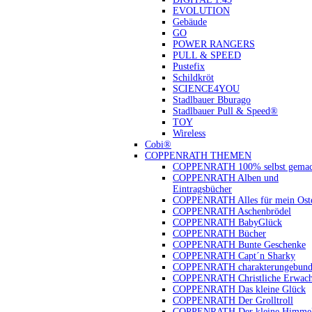
EVOLUTION
Gebäude
GO
POWER RANGERS
PULL & SPEED
Pustefix
Schildkröt
SCIENCE4YOU
Stadlbauer Bburago
Stadlbauer Pull & Speed®
TOY
Wireless
Cobi®
COPPENRATH THEMEN
COPPENRATH 100% selbst gemac
COPPENRATH Alben und
Eintragsbücher
COPPENRATH Alles für mein Oste
COPPENRATH Aschenbrödel
COPPENRATH BabyGlück
COPPENRATH Bücher
COPPENRATH Bunte Geschenke
COPPENRATH Capt´n Sharky
COPPENRATH charakterungebund
COPPENRATH Christliche Erwach
COPPENRATH Das kleine Glück
COPPENRATH Der Grolltroll
COPPENRATH Der kleine Himmel