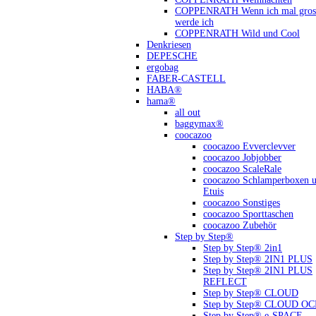
COPPENRATH Wenn ich mal gross
werde ich
COPPENRATH Wild und Cool
Denkriesen
DEPESCHE
ergobag
FABER-CASTELL
HABA®
hama®
all out
baggymax®
coocazoo
coocazoo Evverclevver
coocazoo Jobjobber
coocazoo ScaleRale
coocazoo Schlamperboxen 
Etuis
coocazoo Sonstiges
coocazoo Sporttaschen
coocazoo Zubehör
Step by Step®
Step by Step® 2in1
Step by Step® 2IN1 PLUS
Step by Step® 2IN1 PLUS
REFLECT
Step by Step® CLOUD
Step by Step® CLOUD O
Step by Step® e-SPACE