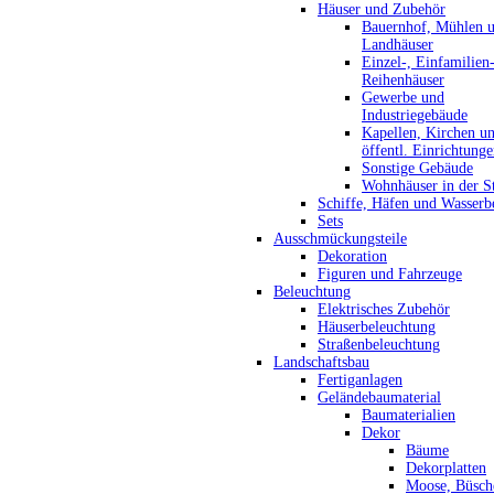
Häuser und Zubehör
Bauernhof, Mühlen 
Landhäuser
Einzel-, Einfamilien
Reihenhäuser
Gewerbe und
Industriegebäude
Kapellen, Kirchen u
öffentl. Einrichtung
Sonstige Gebäude
Wohnhäuser in der S
Schiffe, Häfen und Wasserb
Sets
Ausschmückungsteile
Dekoration
Figuren und Fahrzeuge
Beleuchtung
Elektrisches Zubehör
Häuserbeleuchtung
Straßenbeleuchtung
Landschaftsbau
Fertiganlagen
Geländebaumaterial
Baumaterialien
Dekor
Bäume
Dekorplatten
Moose, Büsch