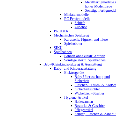
Metallfertigmodelle 
hoher Modelltreue
Sonstige Fertigmodel
Miniaturmodelle
RC Fertigmodelle
Schiffe
Zubehör
BRUDER
Mechanisches Spielzeug
Karussells, Figuren und Tiere
Spielroboter
SIKU
Spielbahnen
Bahnen ohne elektr. Antrieb
Sonstige elektr. Spielbahnen
Baby/Kleinkindspielzeug & Ausstattung
Baby- und Kinderausstattung
Elektrogeräte
Baby Überwachung und
Sicherheit
Flaschen- /Teller- & Kostw
Sicherheitslichter
Wickeltisch-Strahler
Hygiene-Artikel
Badewannen
Bestecke & Geschirr
Pflegeartikel
Sauger, Flaschen & Zahnhil