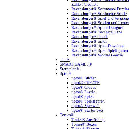
Zahlen Creation
Ravensburger® Sortimente Puzzles
Ravensburger® Sortimente Spiele
Ravensburger® Spiel und Vergnüg
Ravensburger® Spielen und Lerne
Ravensburger® Spiral Designer
Ravensburger® Technical Line
Ravensburger® Think
Ravensburger® tiptoi
Ravensburger® tiptoi Download
Ravensburger® tiptoi Spielfiguren
Ravensburger® Woozle Goozle
siku®
SMART GAMES®
Sterntaler®
tiptoi®
tiptoi® Bücher
tiptoi® CREATE
tiptoi® Globus
tiptoi® Puzzle
tiptoi® Spiele
tiptoi® Spielfiguren
tiptoi® Spielwelt
tiptoi® Starter-Sets
Tonies®
Tonies® Ausrüstung
Tonies® Boxen
Tonies® Figuren