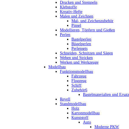
Drucken und Stempeln
Klebstoffe
Kreativ-Hefte
Malen und Zeichnen
Mal- und Zeichenzubehör
Pinsel
Modellieren, Töpfern und Gießen
Perlen
Bastelperlen
Bügelperlen
Perlensets
Schneiden, Schnitzen und Sägen
Weben und Stricken
Werken und Werkzeuge
Modellbau
Funktionsmodellbau
Fahrzeug
Flugzeug
Schiff
Zubehör6
Bastelmaterialien und Ersatz
Revell
Standmodellbau
Holz
Kartonmodellbau
Kunststoff
Auto
Moderne PKW