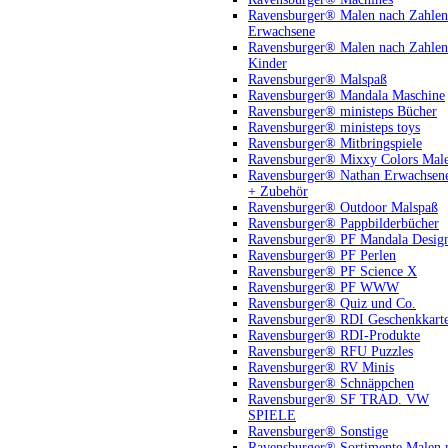
Ravensburger® Malen nach Zahlen
Erwachsene
Ravensburger® Malen nach Zahlen
Kinder
Ravensburger® Malspaß
Ravensburger® Mandala Maschine
Ravensburger® ministeps Bücher
Ravensburger® ministeps toys
Ravensburger® Mitbringspiele
Ravensburger® Mixxy Colors Mal
Ravensburger® Nathan Erwachsen
+ Zubehör
Ravensburger® Outdoor Malspaß
Ravensburger® Pappbilderbücher
Ravensburger® PF Mandala Desig
Ravensburger® PF Perlen
Ravensburger® PF Science X
Ravensburger® PF WWW
Ravensburger® Quiz und Co.
Ravensburger® RDI Geschenkkart
Ravensburger® RDI-Produkte
Ravensburger® RFU Puzzles
Ravensburger® RV Minis
Ravensburger® Schnäppchen
Ravensburger® SF TRAD. VW
SPIELE
Ravensburger® Sonstige
Ravensburger® Sortimente Malen 