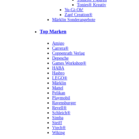
Tonies® Kreativ
Yu-Gi-Oh!
Zapf Creation®
Märklin Sonderangebote
Top Marken
Amigo
Carrera®
Coppenrath Verlag
Depesche
Games Workshop®
HABA
Hasbro
LEGO®
Märklin
Mattel
Pelikan
Playmobil
Ravensburger
Revell®
Schleich®
Simba
Steiff
Vtech®
Wiking