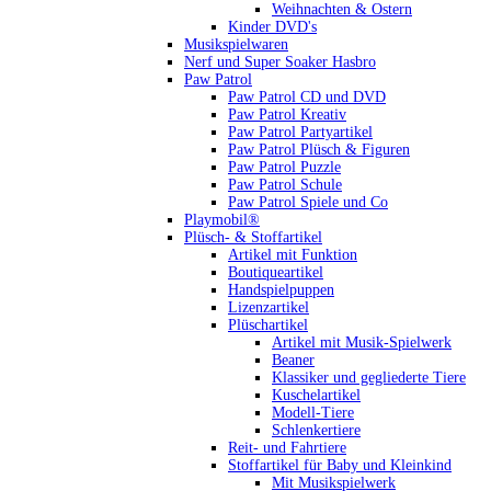
Weihnachten & Ostern
Kinder DVD's
Musikspielwaren
Nerf und Super Soaker Hasbro
Paw Patrol
Paw Patrol CD und DVD
Paw Patrol Kreativ
Paw Patrol Partyartikel
Paw Patrol Plüsch & Figuren
Paw Patrol Puzzle
Paw Patrol Schule
Paw Patrol Spiele und Co
Playmobil®
Plüsch- & Stoffartikel
Artikel mit Funktion
Boutiqueartikel
Handspielpuppen
Lizenzartikel
Plüschartikel
Artikel mit Musik-Spielwerk
Beaner
Klassiker und gegliederte Tiere
Kuschelartikel
Modell-Tiere
Schlenkertiere
Reit- und Fahrtiere
Stoffartikel für Baby und Kleinkind
Mit Musikspielwerk