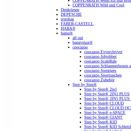
COPPENRATH Wenn ich mal gross 
COPPENRATH Wild und Cool
Denkriesen
DEPESCHE
ergobag
FABER-CASTELL
HABA®
hama®
all out
baggymax®
coocazoo
coocazoo Evverclevver
coocazoo Jobjobber
coocazoo ScaleRale
coocazoo Schlamperboxen u
coocazoo Sonstiges
coocazoo Sporttaschen
coocazoo Zubehör
Step by Step®
Step by Step® 2in1
Step by Step® 2IN1 PLUS
Step by Step® 2IN1 PLU
Step by Step® CLOUD
Step by Step® CLOUD O
Step by Step® e-SPACE
Step by Step® GIANT
Step by Step® KID
Step by Step® KID Schlei