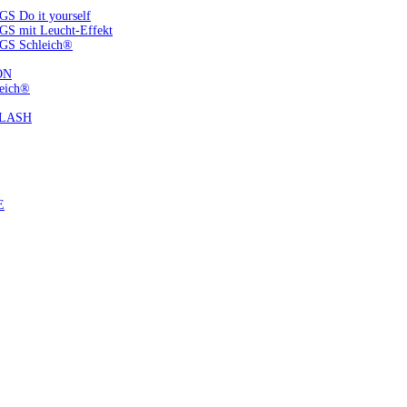
 Do it yourself
S mit Leucht-Effekt
GS Schleich®
ON
eich®
FLASH
E