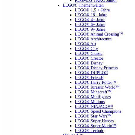
KOSMOS TKKG Junior
LEGO® Themenwelten
LEGO® 1,5 + Jahre
LEGO® 18+ Jahre
LEGO® 4+ Jahre
LEGO® 6+ Jahre
LEGO® 9+ Jahre
LEGO® Animal Crossing™
LEGO® Architecture
LEGO® Art
LEGO® City
LEGO® Classic
LEGO® Creator
LEGO® Disney
LEGO® Disney Princess
LEGO® DUPLO®
LEGO® Friends
LEGO® Harry Potter™
LEGO® Jurassic World™
LEGO® Minecraft™
LEGO® Minifigures
LEGO® Minions
LEGO® NINJAGO™
LEGO® Speed Champions
LEGO® Star Wars™
LEGO® Super Heroes
LEGO® Super Mario™
LEGO® Technic