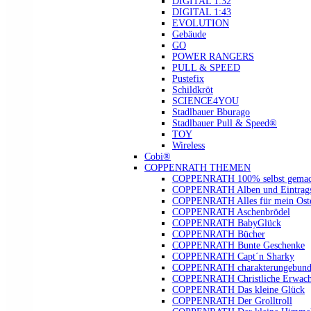
DIGITAL 1:32
DIGITAL 1:43
EVOLUTION
Gebäude
GO
POWER RANGERS
PULL & SPEED
Pustefix
Schildkröt
SCIENCE4YOU
Stadlbauer Bburago
Stadlbauer Pull & Speed®
TOY
Wireless
Cobi®
COPPENRATH THEMEN
COPPENRATH 100% selbst gemac
COPPENRATH Alben und Eintrags
COPPENRATH Alles für mein Oste
COPPENRATH Aschenbrödel
COPPENRATH BabyGlück
COPPENRATH Bücher
COPPENRATH Bunte Geschenke
COPPENRATH Capt´n Sharky
COPPENRATH charakterungebund
COPPENRATH Christliche Erwach
COPPENRATH Das kleine Glück
COPPENRATH Der Grolltroll