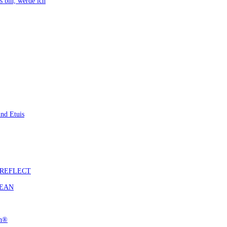
bin, werde ich
nd Etuis
S REFLECT
CEAN
ch®