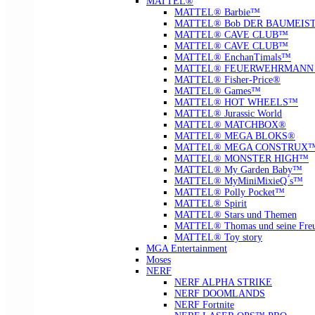
MATTEL®
MATTEL® Barbie™
MATTEL® Bob DER BAUMEIS
MATTEL® CAVE CLUB™
MATTEL® CAVE CLUB™
MATTEL® EnchanTimals™
MATTEL® FEUERWEHRMANN
MATTEL® Fisher-Price®
MATTEL® Games™
MATTEL® HOT WHEELS™
MATTEL® Jurassic World
MATTEL® MATCHBOX®
MATTEL® MEGA BLOKS®
MATTEL® MEGA CONSTRUX
MATTEL® MONSTER HIGH™
MATTEL® My Garden Baby™
MATTEL® MyMiniMixieQ ́s™
MATTEL® Polly Pocket™
MATTEL® Spirit
MATTEL® Stars und Themen
MATTEL® Thomas und seine Fre
MATTEL® Toy story
MGA Entertainment
Moses
NERF
NERF ALPHA STRIKE
NERF DOOMLANDS
NERF Fortnite