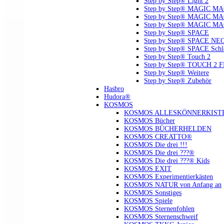
Step by Step® Light 2
Step by Step® MAGIC MAGS
Step by Step® MAGIC MAG
Step by Step® MAGIC MA
Step by Step® SPACE
Step by Step® SPACE NE
Step by Step® SPACE Schl
Step by Step® Touch 2
Step by Step® TOUCH 2 
Step by Step® Weitere
Step by Step® Zubehör
Hasbro
Hudora®
KOSMOS
KOSMOS ALLESKÖNNERKIST
KOSMOS Bücher
KOSMOS BÜCHERHELDEN
KOSMOS CREATTO®
KOSMOS Die drei !!!
KOSMOS Die drei ???®
KOSMOS Die drei ???® Kids
KOSMOS EXIT
KOSMOS Experimentierkästen
KOSMOS NATUR von Anfang an
KOSMOS Sonstiges
KOSMOS Spiele
KOSMOS Sternenfohlen
KOSMOS Sternenschweif