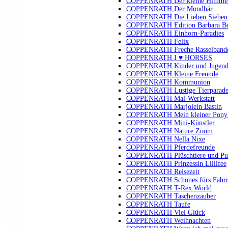
COPPENRATH Der kleine Himmel
COPPENRATH Der Mondbär
COPPENRATH Die Lieben Sieben
COPPENRATH Edition Barbara B
COPPENRATH Einhorn-Paradies
COPPENRATH Felix
COPPENRATH Freche Rasselband
COPPENRATH I ♥ HORSES
COPPENRATH Kinder und Jugendli
COPPENRATH Kleine Freunde
COPPENRATH Kommunion
COPPENRATH Lustige Tierparad
COPPENRATH Mal-Werkstatt
COPPENRATH Marjolein Bastin
COPPENRATH Mein kleiner Pony
COPPENRATH Mini-Künstler
COPPENRATH Nature Zoom
COPPENRATH Nella Nixe
COPPENRATH Pferdefreunde
COPPENRATH Plüschtiere und Pu
COPPENRATH Prinzessin Lillifee
COPPENRATH Reisezeit
COPPENRATH Schönes fürs Fahr
COPPENRATH T-Rex World
COPPENRATH Taschenzauber
COPPENRATH Taufe
COPPENRATH Viel Glück
COPPENRATH Weihnachten