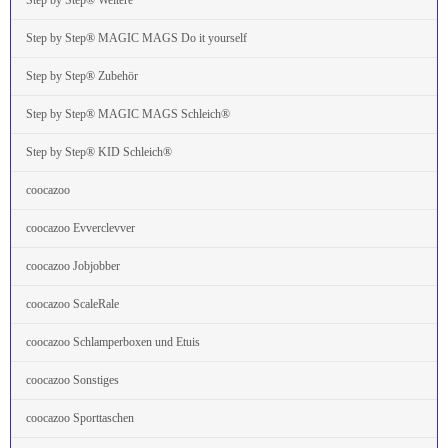
Step by Step® MAGIC MAGS Do it yourself
Step by Step® Zubehör
Step by Step® MAGIC MAGS Schleich®
Step by Step® KID Schleich®
coocazoo
coocazoo Evverclevver
coocazoo Jobjobber
coocazoo ScaleRale
coocazoo Schlamperboxen und Etuis
coocazoo Sonstiges
coocazoo Sporttaschen