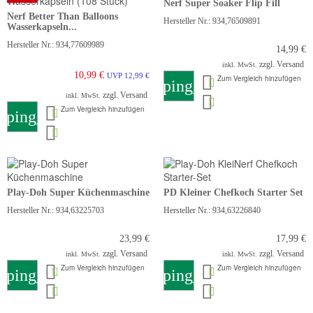
Nerf Super Soaker Flip Fill
Nerf Better Than Balloons
Hersteller Nr.: 934,76509891
Wasserkapseln...
Hersteller Nr.: 934,77609989
14,99 €
zzgl. Versand
inkl. MwSt.
10,99 €
UVP 12,99 €
Zum Vergleich hinzufügen
shopping_cart
zzgl. Versand
inkl. MwSt.
Zum Vergleich hinzufügen
pping_cart
Play-Doh Super Küchenmaschine
PD Kleiner Chefkoch Starter Set
Hersteller Nr.: 934,63225703
Hersteller Nr.: 934,63226840
23,99 €
17,99 €
zzgl. Versand
zzgl. Versand
inkl. MwSt.
inkl. MwSt.
Zum Vergleich hinzufügen
Zum Vergleich hinzufügen
pping_cart
shopping_cart