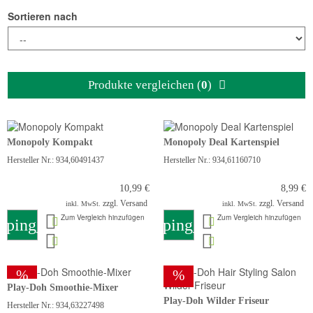
Sortieren nach
Produkte vergleichen (
0
)
Monopoly Kompakt
Monopoly Deal Kartenspiel
Hersteller Nr.: 934,60491437
Hersteller Nr.: 934,61160710
10,99 €
8,99 €
zzgl. Versand
zzgl. Versand
inkl. MwSt.
inkl. MwSt.
Zum Vergleich hinzufügen
Zum Vergleich hinzufügen
pping_cart
shopping_cart
%
%
Play-Doh Smoothie-Mixer
Play-Doh Wilder Friseur
Hersteller Nr.: 934,63227498