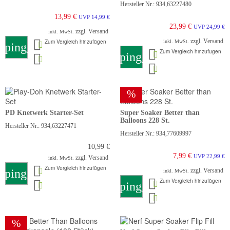
Hersteller Nr.: 934,63227480
13,99 €
UVP 14,99 €
23,99 €
UVP 24,99 €
zzgl. Versand
inkl. MwSt.
zzgl. Versand
Zum Vergleich hinzufügen
inkl. MwSt.
pping_cart
Zum Vergleich hinzufügen
shopping_cart
%
PD Knetwerk Starter-Set
Super Soaker Better than
Balloons 228 St.
Hersteller Nr.: 934,63227471
Hersteller Nr.: 934,77609997
10,99 €
7,99 €
UVP 22,99 €
zzgl. Versand
inkl. MwSt.
Zum Vergleich hinzufügen
pping_cart
zzgl. Versand
inkl. MwSt.
Zum Vergleich hinzufügen
shopping_cart
%