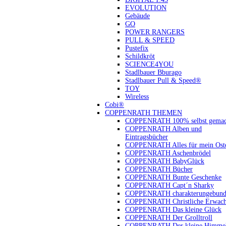
EVOLUTION
Gebäude
GO
POWER RANGERS
PULL & SPEED
Pustefix
Schildkröt
SCIENCE4YOU
Stadlbauer Bburago
Stadlbauer Pull & Speed®
TOY
Wireless
Cobi®
COPPENRATH THEMEN
COPPENRATH 100% selbst gemac
COPPENRATH Alben und
Eintragsbücher
COPPENRATH Alles für mein Oste
COPPENRATH Aschenbrödel
COPPENRATH BabyGlück
COPPENRATH Bücher
COPPENRATH Bunte Geschenke
COPPENRATH Capt´n Sharky
COPPENRATH charakterungebund
COPPENRATH Christliche Erwach
COPPENRATH Das kleine Glück
COPPENRATH Der Grolltroll
COPPENRATH Der kleine Himmel