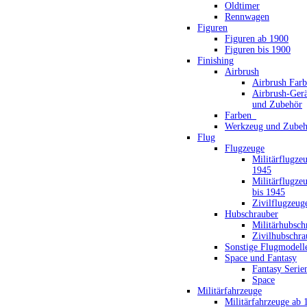
Oldtimer
Rennwagen
Figuren
Figuren ab 1900
Figuren bis 1900
Finishing
Airbrush
Airbrush Far
Airbrush-Gerä
und Zubehör
Farben_
Werkzeug und Zubeh
Flug
Flugzeuge
Militärflugze
1945
Militärflugze
bis 1945
Zivilflugzeug
Hubschrauber
Militärhubsch
Zivilhubschra
Sonstige Flugmodell
Space und Fantasy
Fantasy Serie
Space
Militärfahrzeuge
Militärfahrzeuge ab 