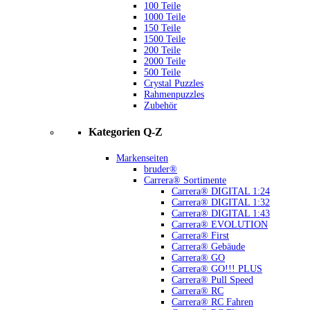
100 Teile
1000 Teile
150 Teile
1500 Teile
200 Teile
2000 Teile
500 Teile
Crystal Puzzles
Rahmenpuzzles
Zubehör
Kategorien Q-Z
Markenseiten
bruder®
Carrera® Sortimente
Carrera® DIGITAL 1:24
Carrera® DIGITAL 1:32
Carrera® DIGITAL 1:43
Carrera® EVOLUTION
Carrera® First
Carrera® Gebäude
Carrera® GO
Carrera® GO!!! PLUS
Carrera® Pull Speed
Carrera® RC
Carrera® RC Fahren