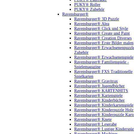
PUKY® Roller
PUKY® Zubehör
Ravensburger®
Ravensburger® 3D Puzzle
Ravensburger® Alea
Ravensburger® Click und Style
Ravensburger® Create und Paint
Ravensburger® Creation Diverses
Ravensburger® Erste Bilder malen
Ravensburger® Erwachsenenpuzzl
Zubehör
Ravensburger® Erwachsenenspiele
Ravensburger® Familienspiele -
Spielemagazine
Ravensburger® FXS Traditionelle
Spielkarten
Ravensburger® Gravitrax
Ravensburger® Jugendbücher
Ravensburger® KARTENHITS
Ravensburger® Kartenspiele
Ravensburger® Kinderbücher
Ravensburger® Kinderkartenspiele
Ravensburger® Kinderpuzzle Holz
Ravensburger® Kinderpuzzle Kart
Ravensburger® Knete
Ravensburger® Leserabe
Ravensburger® Lustige Kinderspie
Ravensburger® Machines