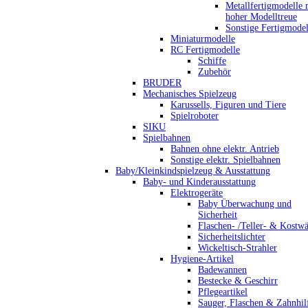
Metallfertigmodelle 
hoher Modelltreue
Sonstige Fertigmodel
Miniaturmodelle
RC Fertigmodelle
Schiffe
Zubehör
BRUDER
Mechanisches Spielzeug
Karussells, Figuren und Tiere
Spielroboter
SIKU
Spielbahnen
Bahnen ohne elektr. Antrieb
Sonstige elektr. Spielbahnen
Baby/Kleinkindspielzeug & Ausstattung
Baby- und Kinderausstattung
Elektrogeräte
Baby Überwachung und
Sicherheit
Flaschen- /Teller- & Kostw
Sicherheitslichter
Wickeltisch-Strahler
Hygiene-Artikel
Badewannen
Bestecke & Geschirr
Pflegeartikel
Sauger, Flaschen & Zahnhil