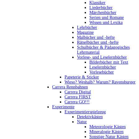
Klassiker
Liederbücher
Märchenbücher
Serien und Romane
Wissen und Lexika
Lehrbücher
Magazine
Malbücher und -hefte
Rätselbücher und -hefte
Schulbücher & Pädagogisches
Lehrmaterial
Vorlese- und Leselernbücher
Bilderbücher mit Text
Leselernbücher
Vorlesebücher
Papeterie & Sticker
Wieso? Weshalb? Warum? Ravensburger
Carrera Rennbahnen
Carrera Digital
Carrera FIRST
Carrera GO!!!
Experimente
Experimentierspielzeug
Detektivkästen
Natur
Meteorologie Kästen
Mineralogie Kästen
Sonstige Natur Kästen