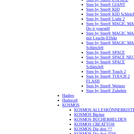
Step by Step® GIANT
Step by Step® KID
Step by Step® KID Schlei
Step by Step® Light 2
Step by Step® MAGIC M
Do it yourself
Step by Step® MAGIC M
mit Leucht-Effekt
Step by Step® MAGIC M
Schleich®
Step by Step® SPACE
Step by Step® SPACE NE
Step by Step® SPACE
Schleich®
Step by Step® Touch 2
Step by Step® TOUCH 2
FLASH
Step by Step® Weitere
Step by Step® Zubehör
Hasbro
Hudora®
KOSMOS
KOSMOS ALLESKÖNNERKIST
KOSMOS Bücher
KOSMOS BÜCHERHELDEN
KOSMOS CREATTO®
KOSMOS Die drei !!!
KOSMOS Die drei ???®