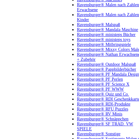
Ravensburger® Malen nach Zahlen
Erwachsene
Ravensburger® Malen nach Zahlen
Kinder
Ravensburger® Malspaß
Ravensburger® Mandala Maschine
Ravensburger® ministeps Bücher
Ravensburger® ministeps toys
Ravensburger® Mitbringspiele
Ravensburger® Mixxy Colors Mal
Ravensburger® Nathan Erwachsen
+ Zubehör
Ravensburger® Outdoor Malspaß
Ravensburger® Pappbilderbücher
Ravensburger® PF Mandala Desig
Ravensburger® PF Perlen
Ravensburger® PF Science X
Ravensburger® PF WWW
Ravensburger® Quiz und Co.
Ravensburger® RDI Geschenkkart
Ravensburger® RDI-Produkte
Ravensburger® RFU Puzzles
Ravensburger® RV Minis
Ravensburger® Schnäppchen
Ravensburger® SF TRAD. VW
SPIELE
Ravensburger® Sonstige
Ravensburger® Sortimente Malen 