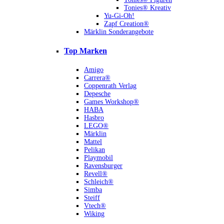
Tonies® Kreativ
Yu-Gi-Oh!
Zapf Creation®
Märklin Sonderangebote
Top Marken
Amigo
Carrera®
Coppenrath Verlag
Depesche
Games Workshop®
HABA
Hasbro
LEGO®
Märklin
Mattel
Pelikan
Playmobil
Ravensburger
Revell®
Schleich®
Simba
Steiff
Vtech®
Wiking