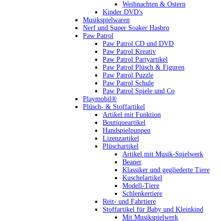
Weihnachten & Ostern
Kinder DVD's
Musikspielwaren
Nerf und Super Soaker Hasbro
Paw Patrol
Paw Patrol CD und DVD
Paw Patrol Kreativ
Paw Patrol Partyartikel
Paw Patrol Plüsch & Figuren
Paw Patrol Puzzle
Paw Patrol Schule
Paw Patrol Spiele und Co
Playmobil®
Plüsch- & Stoffartikel
Artikel mit Funktion
Boutiqueartikel
Handspielpuppen
Lizenzartikel
Plüschartikel
Artikel mit Musik-Spielwerk
Beaner
Klassiker und gegliederte Tiere
Kuschelartikel
Modell-Tiere
Schlenkertiere
Reit- und Fahrtiere
Stoffartikel für Baby und Kleinkind
Mit Musikspielwerk