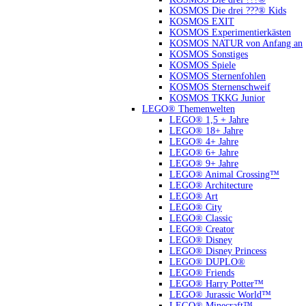
KOSMOS Die drei ???® Kids
KOSMOS EXIT
KOSMOS Experimentierkästen
KOSMOS NATUR von Anfang an
KOSMOS Sonstiges
KOSMOS Spiele
KOSMOS Sternenfohlen
KOSMOS Sternenschweif
KOSMOS TKKG Junior
LEGO® Themenwelten
LEGO® 1,5 + Jahre
LEGO® 18+ Jahre
LEGO® 4+ Jahre
LEGO® 6+ Jahre
LEGO® 9+ Jahre
LEGO® Animal Crossing™
LEGO® Architecture
LEGO® Art
LEGO® City
LEGO® Classic
LEGO® Creator
LEGO® Disney
LEGO® Disney Princess
LEGO® DUPLO®
LEGO® Friends
LEGO® Harry Potter™
LEGO® Jurassic World™
LEGO® Minecraft™