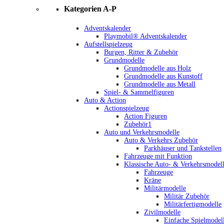
Kategorien A-P
Adventskalender
Playmobil® Adventskalender
Aufstellspielzeug
Burgen, Ritter & Zubehör
Grundmodelle
Grundmodelle aus Holz
Grundmodelle aus Kunstoff
Grundmodelle aus Metall
Spiel- & Sammelfiguren
Auto & Action
Actionspielzeug
Action Figuren
Zubehör1
Auto und Verkehrsmodelle
Auto & Verkehrs Zubehör
Parkhäuser und Tankstellen
Fahrzeuge mit Funktion
Klassische Auto- & Verkehrsmodel
Fahrzeuge
Kräne
Militärmodelle
Militär Zubehör
Militärfertigmodelle
Zivilmodelle
Einfache Spielmodel