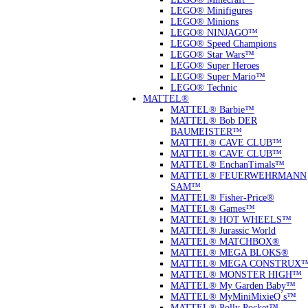
LEGO® Minifigures
LEGO® Minions
LEGO® NINJAGO™
LEGO® Speed Champions
LEGO® Star Wars™
LEGO® Super Heroes
LEGO® Super Mario™
LEGO® Technic
MATTEL®
MATTEL® Barbie™
MATTEL® Bob DER
BAUMEISTER™
MATTEL® CAVE CLUB™
MATTEL® CAVE CLUB™
MATTEL® EnchanTimals™
MATTEL® FEUERWEHRMANN
SAM™
MATTEL® Fisher-Price®
MATTEL® Games™
MATTEL® HOT WHEELS™
MATTEL® Jurassic World
MATTEL® MATCHBOX®
MATTEL® MEGA BLOKS®
MATTEL® MEGA CONSTRUX
MATTEL® MONSTER HIGH™
MATTEL® My Garden Baby™
MATTEL® MyMiniMixieQ ́s™
MATTEL® Polly Pocket™