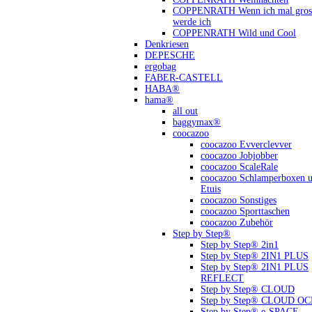
COPPENRATH Wenn ich mal gross
werde ich
COPPENRATH Wild und Cool
Denkriesen
DEPESCHE
ergobag
FABER-CASTELL
HABA®
hama®
all out
baggymax®
coocazoo
coocazoo Evverclevver
coocazoo Jobjobber
coocazoo ScaleRale
coocazoo Schlamperboxen 
Etuis
coocazoo Sonstiges
coocazoo Sporttaschen
coocazoo Zubehör
Step by Step®
Step by Step® 2in1
Step by Step® 2IN1 PLUS
Step by Step® 2IN1 PLUS
REFLECT
Step by Step® CLOUD
Step by Step® CLOUD O
Step by Step® e-SPACE