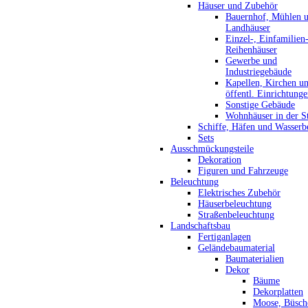
Häuser und Zubehör
Bauernhof, Mühlen 
Landhäuser
Einzel-, Einfamilien
Reihenhäuser
Gewerbe und
Industriegebäude
Kapellen, Kirchen u
öffentl. Einrichtung
Sonstige Gebäude
Wohnhäuser in der S
Schiffe, Häfen und Wasserb
Sets
Ausschmückungsteile
Dekoration
Figuren und Fahrzeuge
Beleuchtung
Elektrisches Zubehör
Häuserbeleuchtung
Straßenbeleuchtung
Landschaftsbau
Fertiganlagen
Geländebaumaterial
Baumaterialien
Dekor
Bäume
Dekorplatten
Moose, Büsch