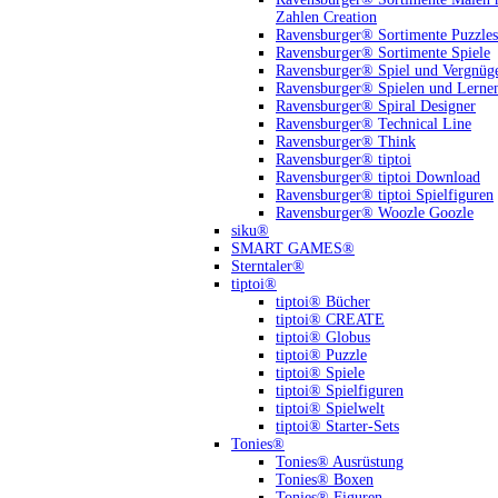
Zahlen Creation
Ravensburger® Sortimente Puzzles
Ravensburger® Sortimente Spiele
Ravensburger® Spiel und Vergnüg
Ravensburger® Spielen und Lerne
Ravensburger® Spiral Designer
Ravensburger® Technical Line
Ravensburger® Think
Ravensburger® tiptoi
Ravensburger® tiptoi Download
Ravensburger® tiptoi Spielfiguren
Ravensburger® Woozle Goozle
siku®
SMART GAMES®
Sterntaler®
tiptoi®
tiptoi® Bücher
tiptoi® CREATE
tiptoi® Globus
tiptoi® Puzzle
tiptoi® Spiele
tiptoi® Spielfiguren
tiptoi® Spielwelt
tiptoi® Starter-Sets
Tonies®
Tonies® Ausrüstung
Tonies® Boxen
Tonies® Figuren