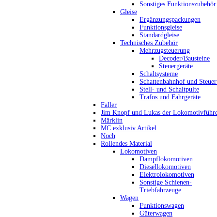
Sonstiges Funktionszubehör
Gleise
Ergänzungspackungen
Funktionsgleise
Standardgleise
Technisches Zubehör
Mehrzugsteuerung
Decoder/Bausteine
Steuergeräte
Schaltsysteme
Schattenbahnhof und Steue
Stell- und Schaltpulte
Trafos und Fahrgeräte
Faller
Jim Knopf und Lukas der Lokomotivführ
Märklin
MC exklusiv Artikel
Noch
Rollendes Material
Lokomotiven
Dampflokomotiven
Diesellokomotiven
Elektrolokomotiven
Sonstige Schienen-
Triebfahrzeuge
Wagen
Funktionswagen
Güterwagen