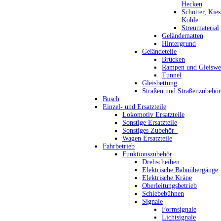
Hecken
Schotter, Kie
Kohle
Streumaterial
Geländematten
Hintergrund
Geländeteile
Brücken
Rampen und Gleiswe
Tunnel
Gleisbettung
Straßen und Straßenzubehör
Busch
Einzel- und Ersatzteile
Lokomotiv Ersatzteile
Sonstige Ersatzteile
Sonstiges Zubehör_
Wagen Ersatzteile
Fahrbetrieb
Funktionszubehör
Drehscheiben
Elektrische Bahnübergänge
Elektrische Kräne
Oberleitungsbetrieb
Schiebebühnen
Signale
Formsignale
Lichtsignale