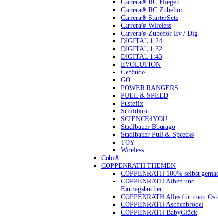
Carrera® RC Fliegen
Carrera® RC Zubehör
Carrera® StarterSets
Carrera® Wireless
Carrera® Zubehör Ev / Dig
DIGITAL 1:24
DIGITAL 1:32
DIGITAL 1:43
EVOLUTION
Gebäude
GO
POWER RANGERS
PULL & SPEED
Pustefix
Schildkröt
SCIENCE4YOU
Stadlbauer Bburago
Stadlbauer Pull & Speed®
TOY
Wireless
Cobi®
COPPENRATH THEMEN
COPPENRATH 100% selbst gemac
COPPENRATH Alben und
Eintragsbücher
COPPENRATH Alles für mein Oste
COPPENRATH Aschenbrödel
COPPENRATH BabyGlück