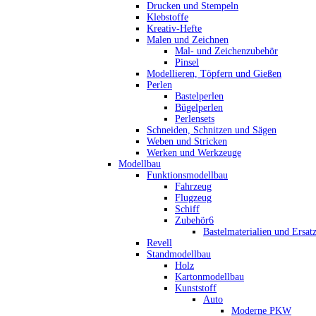
Drucken und Stempeln
Klebstoffe
Kreativ-Hefte
Malen und Zeichnen
Mal- und Zeichenzubehör
Pinsel
Modellieren, Töpfern und Gießen
Perlen
Bastelperlen
Bügelperlen
Perlensets
Schneiden, Schnitzen und Sägen
Weben und Stricken
Werken und Werkzeuge
Modellbau
Funktionsmodellbau
Fahrzeug
Flugzeug
Schiff
Zubehör6
Bastelmaterialien und Ersatz
Revell
Standmodellbau
Holz
Kartonmodellbau
Kunststoff
Auto
Moderne PKW