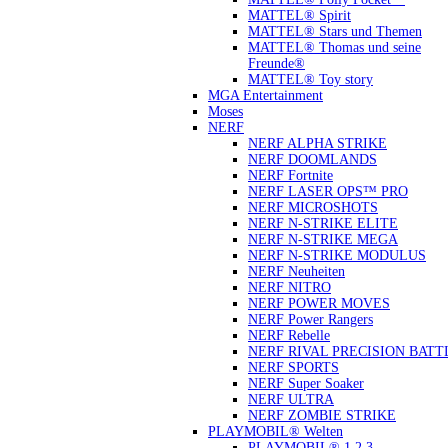
MATTEL® Spirit
MATTEL® Stars und Themen
MATTEL® Thomas und seine
Freunde®
MATTEL® Toy story
MGA Entertainment
Moses
NERF
NERF ALPHA STRIKE
NERF DOOMLANDS
NERF Fortnite
NERF LASER OPS™ PRO
NERF MICROSHOTS
NERF N-STRIKE ELITE
NERF N-STRIKE MEGA
NERF N-STRIKE MODULUS
NERF Neuheiten
NERF NITRO
NERF POWER MOVES
NERF Power Rangers
NERF Rebelle
NERF RIVAL PRECISION BATT
NERF SPORTS
NERF Super Soaker
NERF ULTRA
NERF ZOMBIE STRIKE
PLAYMOBIL® Welten
PLAYMOBIL® 1.2.3.