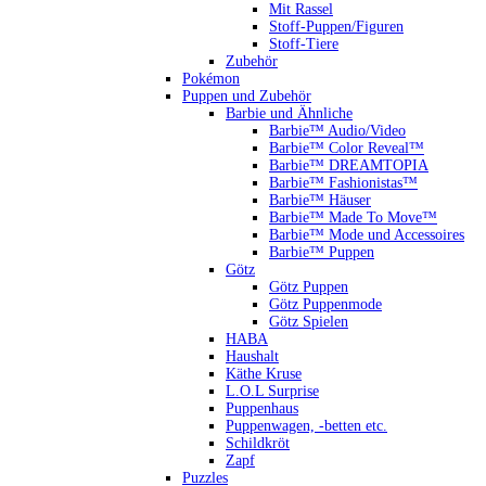
Mit Rassel
Stoff-Puppen/Figuren
Stoff-Tiere
Zubehör
Pokémon
Puppen und Zubehör
Barbie und Ähnliche
Barbie™ Audio/Video
Barbie™ Color Reveal™
Barbie™ DREAMTOPIA
Barbie™ Fashionistas™
Barbie™ Häuser
Barbie™ Made To Move™
Barbie™ Mode und Accessoires
Barbie™ Puppen
Götz
Götz Puppen
Götz Puppenmode
Götz Spielen
HABA
Haushalt
Käthe Kruse
L.O.L Surprise
Puppenhaus
Puppenwagen, -betten etc.
Schildkröt
Zapf
Puzzles