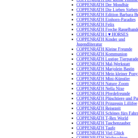
COPPENRATH Der Mondbär
COPPENRATH Die Lieben Sieben
COPPENRATH Edition Barbara B
COPPENRATH Einhorn-Paradies
COPPENRATH Felix
COPPENRATH Freche Rasselband
COPPENRATH I ♥ HORSES
COPPENRATH Kinder und
Jugendliteratur
COPPENRATH Kleine Freunde
COPPENRATH Kommunion
COPPENRATH Lustige Tierparad
COPPENRATH Mal-Werkstatt
COPPENRATH Marjolein Bastin
COPPENRATH Mein kleiner Pony
COPPENRATH Mini-Künstler
COPPENRATH Nature Zoom
COPPENRATH Nella Nixe
COPPENRATH Pferdefreunde
COPPENRATH Plüschtiere und Pu
COPPENRATH Prinzessin Lillifee
COPPENRATH Reisezeit
COPPENRATH Schönes fürs Fahr
COPPENRATH T-Rex World
COPPENRATH Taschenzauber
COPPENRATH Taufe
COPPENRATH Viel Glück
COPPENRATH Weihnachten