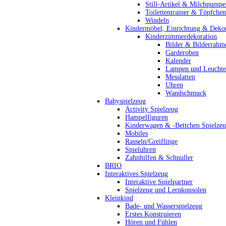
Still-Artikel & Milchpumpe
Toilettentrainer & Töpfchen
Windeln
Kindermöbel, Einrichtung & Dekor
Kinderzimmerdekoration
Bilder & Bilderrahm
Garderoben
Kalender
Lampen und Leucht
Messlatten
Uhren
Wandschmuck
Babyspielzeug
Activity Spielzeug
Hampelfiguren
Kinderwagen & -Bettchen Spielze
Mobiles
Rasseln/Greiflinge
Spieluhren
Zahnhilfen & Schnuller
BRIO
Interaktives Spielzeug
Interaktive Spielpartner
Spielzeug und Lernkonsolen
Kleinkind
Bade- und Wasserspielzeug
Erstes Konstruieren
Hören und Fühlen