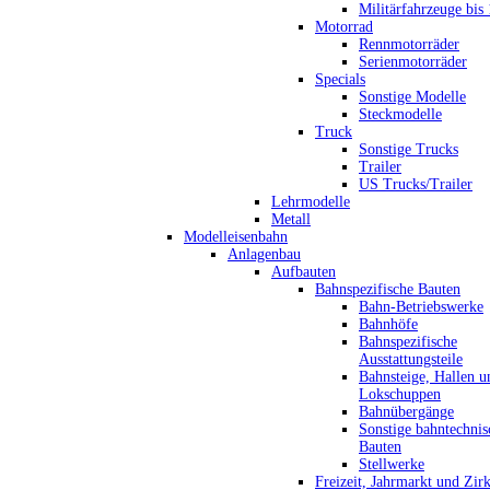
Militärfahrzeuge bis
Motorrad
Rennmotorräder
Serienmotorräder
Specials
Sonstige Modelle
Steckmodelle
Truck
Sonstige Trucks
Trailer
US Trucks/Trailer
Lehrmodelle
Metall
Modelleisenbahn
Anlagenbau
Aufbauten
Bahnspezifische Bauten
Bahn-Betriebswerke
Bahnhöfe
Bahnspezifische
Ausstattungsteile
Bahnsteige, Hallen u
Lokschuppen
Bahnübergänge
Sonstige bahntechnis
Bauten
Stellwerke
Freizeit, Jahrmarkt und Zir