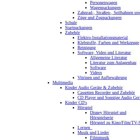
Personenwagen
Wagenpackungen
Zahnrad-, Straßen-, Seilbahnen us
Züge und Zugpackungen
Schule
Startpackungen
Zubehör
Elektro-Installationsmaterial
Klebstoffe, Farben und Werkzeuge
Reinigung
Software, Video und Literatur
Allgemeine Literatur
Literatur zum Anlagenbau
Software
Videos
Vitrinen und Aufbewahrung
Multimedia
Kinder Audio Geräte & Zubehör
Cassetten Recorder und Zubehör
CD Player und Sonstige Audio Ger
Kinder CD's
Hörspiel
Disney Hörspiel und
Hörspielserie
Hörspiel zu Kino/Film/TV-S
Lernen_
Musik und Lieder
Filmmusik