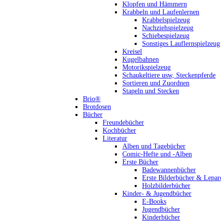
Klopfen und Hämmern
Krabbeln und Laufenlernen
Krabbelspielzeug
Nachziehspielzeug
Schiebespielzeug
Sonstiges Lauflernspielzeug
Kreisel
Kugelbahnen
Motorikspielzeug
Schaukeltiere usw, Steckenpferde
Sortieren und Zuordnen
Stapeln und Stecken
Brio®
Brotdosen
Bücher
Freundebücher
Kochbücher
Literatur
Alben und Tagebücher
Comic-Hefte und -Alben
Erste Bücher
Badewannenbücher
Erste Bilderbücher & Lepar
Holzbilderbücher
Kinder- & Jugendbücher
E-Books
Jugendbücher
Kinderbücher