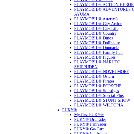
PLAYMOBIL® ACTION HEROE
PLAYMOBIL® ADVENTURES 
AYUMA
PLAYMOBIL® Asterix®
PLAYMOBIL® City Action
PLAYMOBIL® City Life
PLAYMOBIL® Country
PLAYMOBIL® Dinos
PLAYMOBIL® Dollhouse
PLAYMOBIL® Duopacks
PLAYMOBIL® Family Fun
PLAYMOBIL® Figures
PLAYMOBIL® NARUTO
SHIPPUDEN
PLAYMOBIL® NOVELMORE
PLAYMOBIL® Ostern
PLAYMOBIL® Pirates
PLAYMOBIL® PORSCHE
PLAYMOBIL® Sonstiges
PLAYMOBIL® Special Plus
PLAYMOBIL® STUNT SHOW
PLAYMOBIL® WILTOPIA
PUKY®
My first PUKY®
PUKY® Dreiräder
PUKY® Fahrräder
PUKY® Go-Cart
PUKY® Laufräder