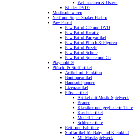
Weihnachten & Ostern
Kinder DVD's
Musikspielwaren
Nerf und Super Soaker Hasbro
Paw Patrol
Paw Patrol CD und DVD
Paw Patrol Kreativ
Paw Patrol Partyartikel
Paw Patrol Plüsch & Figuren
Paw Patrol Puzzle
Paw Patrol Schule
Paw Patrol Spiele und Co
Playmobil®
Plüsch- & Stoffartikel
Artikel mit Funktion
Boutiqueartikel
Handspielpuppen
Lizenzartikel
Plüschartikel
Artikel mit Musik-Spielwerk
Beaner
Klassiker und gegliederte Tiere
Kuschelartikel
Modell-Tiere
Schlenkertiere
Reit- und Fahrtiere
Stoffartikel für Baby und Kleinkind
Mit Musikspielwerk