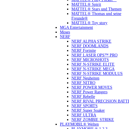
MATTEL® Spirit
MATTEL® Stars und Themen
MATTEL® Thomas und seine
Freunde®
MATTEL® Toy story
MGA Entertainment
Moses
NERF
NERF ALPHA STRIKE
NERF DOOMLANDS
NERF Fortnite
NERF LASER OPS™ PRO
NERF MICROSHOTS
NERF N-STRIKE ELITE
NERF N-STRIKE MEGA
NERF N-STRIKE MODULUS
NERF Neuheiten
NERF NITRO
NERF POWER MOVES
NERF Power Rangers
NERF Rebelle
NERF RIVAL PRECISION BATT
NERF SPORTS
NERF Super Soaker
NERF ULTRA
NERF ZOMBIE STRIKE
PLAYMOBIL® Welten
PLAYMOBIL® 1.2.3.