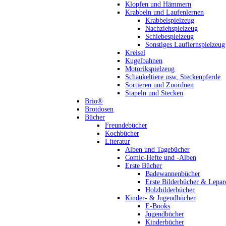
Klopfen und Hämmern
Krabbeln und Laufenlernen
Krabbelspielzeug
Nachziehspielzeug
Schiebespielzeug
Sonstiges Lauflernspielzeug
Kreisel
Kugelbahnen
Motorikspielzeug
Schaukeltiere usw, Steckenpferde
Sortieren und Zuordnen
Stapeln und Stecken
Brio®
Brotdosen
Bücher
Freundebücher
Kochbücher
Literatur
Alben und Tagebücher
Comic-Hefte und -Alben
Erste Bücher
Badewannenbücher
Erste Bilderbücher & Lepar
Holzbilderbücher
Kinder- & Jugendbücher
E-Books
Jugendbücher
Kinderbücher