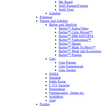
Mit Rassel
Stoff-Puppen/Figuren
Stoff-Tiere
Zubehör
Pokémon
Puppen und Zubehör
Barbie und Ähnliche
Barbie™ Audio/Video
Barbie™ Color Reveal™
Barbie™ DREAMTOPIA
Barbie™ Fashionistas™
Barbie™ Häuser
Barbie™ Made To Move™
Barbie™ Mode und Accessoires
Barbie™ Puppen
Götz
Götz Puppen
Götz Puppenmode
Götz Spielen
HABA
Haushalt
Käthe Kruse
L.O.L Surprise
Puppenhaus
Puppenwagen, -betten etc.
Schildkröt
Zapf
Puzzles