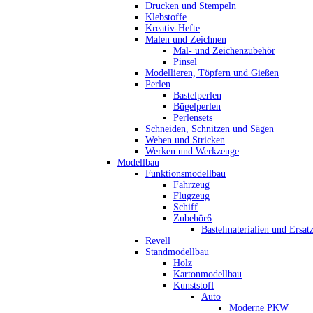
Drucken und Stempeln
Klebstoffe
Kreativ-Hefte
Malen und Zeichnen
Mal- und Zeichenzubehör
Pinsel
Modellieren, Töpfern und Gießen
Perlen
Bastelperlen
Bügelperlen
Perlensets
Schneiden, Schnitzen und Sägen
Weben und Stricken
Werken und Werkzeuge
Modellbau
Funktionsmodellbau
Fahrzeug
Flugzeug
Schiff
Zubehör6
Bastelmaterialien und Ersatz
Revell
Standmodellbau
Holz
Kartonmodellbau
Kunststoff
Auto
Moderne PKW