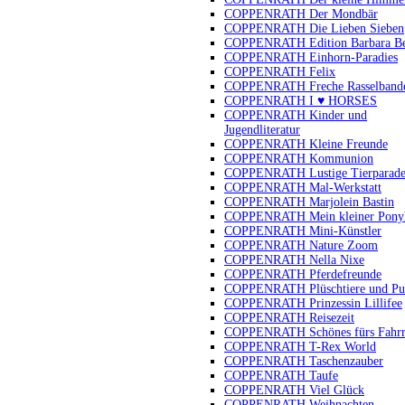
COPPENRATH Der Mondbär
COPPENRATH Die Lieben Sieben
COPPENRATH Edition Barbara B
COPPENRATH Einhorn-Paradies
COPPENRATH Felix
COPPENRATH Freche Rasselband
COPPENRATH I ♥ HORSES
COPPENRATH Kinder und
Jugendliteratur
COPPENRATH Kleine Freunde
COPPENRATH Kommunion
COPPENRATH Lustige Tierparad
COPPENRATH Mal-Werkstatt
COPPENRATH Marjolein Bastin
COPPENRATH Mein kleiner Pony
COPPENRATH Mini-Künstler
COPPENRATH Nature Zoom
COPPENRATH Nella Nixe
COPPENRATH Pferdefreunde
COPPENRATH Plüschtiere und Pu
COPPENRATH Prinzessin Lillifee
COPPENRATH Reisezeit
COPPENRATH Schönes fürs Fahr
COPPENRATH T-Rex World
COPPENRATH Taschenzauber
COPPENRATH Taufe
COPPENRATH Viel Glück
COPPENRATH Weihnachten