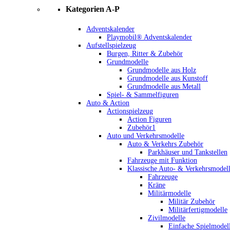
Kategorien A-P
Adventskalender
Playmobil® Adventskalender
Aufstellspielzeug
Burgen, Ritter & Zubehör
Grundmodelle
Grundmodelle aus Holz
Grundmodelle aus Kunstoff
Grundmodelle aus Metall
Spiel- & Sammelfiguren
Auto & Action
Actionspielzeug
Action Figuren
Zubehör1
Auto und Verkehrsmodelle
Auto & Verkehrs Zubehör
Parkhäuser und Tankstellen
Fahrzeuge mit Funktion
Klassische Auto- & Verkehrsmodel
Fahrzeuge
Kräne
Militärmodelle
Militär Zubehör
Militärfertigmodelle
Zivilmodelle
Einfache Spielmodel