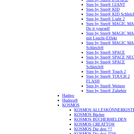
Step by Step® GIANT
Step by Step® KID
Step by Step® KID Schlei
Step by Step® Light 2
Step by Step® MAGIC M
Do it yourself
Step by Step® MAGIC M
mit Leucht-Effekt
Step by Step® MAGIC M
Schleich®
Step by Step® SPACE
Step by Step® SPACE NE
Step by Step® SPACE
Schleich®
Step by Step® Touch 2
Step by Step® TOUCH 2
FLASH
Step by Step® Weitere
Step by Step® Zubehör
Hasbro
Hudora®
KOSMOS
KOSMOS ALLESKÖNNERKIST
KOSMOS Bücher
KOSMOS BÜCHERHELDEN
KOSMOS CREATTO®
KOSMOS Die drei !!!
KOSMOS Die drei ???®