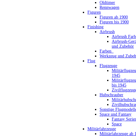
Oldtimer
Rennwagen
Figuren
Figuren ab 1900
Figuren bis 1900
Finishing
Airbrush
Airbrush Far
Airbrush-Gerä
und Zubehör
Farben_
Werkzeug und Zubeh
Flug
Flugzeuge
Militärflugze
1945
Militärflugze
bis 1945
Zivilflugzeug
Hubschrauber
Militärhubsch
Zivilhubschra
Sonstige Flugmodell
Space und Fantasy
Fantasy Serie
Space
Militärfahrzeuge
Militärfahrzeuge ab 