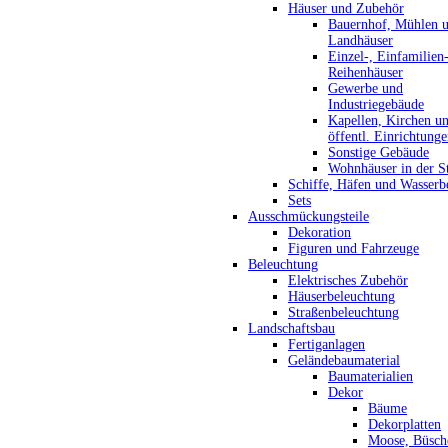
Häuser und Zubehör
Bauernhof, Mühlen 
Landhäuser
Einzel-, Einfamilien
Reihenhäuser
Gewerbe und
Industriegebäude
Kapellen, Kirchen u
öffentl. Einrichtung
Sonstige Gebäude
Wohnhäuser in der S
Schiffe, Häfen und Wasserb
Sets
Ausschmückungsteile
Dekoration
Figuren und Fahrzeuge
Beleuchtung
Elektrisches Zubehör
Häuserbeleuchtung
Straßenbeleuchtung
Landschaftsbau
Fertiganlagen
Geländebaumaterial
Baumaterialien
Dekor
Bäume
Dekorplatten
Moose, Büsch