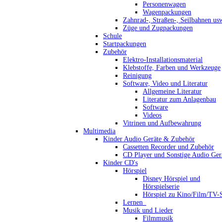
Personenwagen
Wagenpackungen
Zahnrad-, Straßen-, Seilbahnen us
Züge und Zugpackungen
Schule
Startpackungen
Zubehör
Elektro-Installationsmaterial
Klebstoffe, Farben und Werkzeuge
Reinigung
Software, Video und Literatur
Allgemeine Literatur
Literatur zum Anlagenbau
Software
Videos
Vitrinen und Aufbewahrung
Multimedia
Kinder Audio Geräte & Zubehör
Cassetten Recorder und Zubehör
CD Player und Sonstige Audio Ger
Kinder CD's
Hörspiel
Disney Hörspiel und
Hörspielserie
Hörspiel zu Kino/Film/TV-S
Lernen_
Musik und Lieder
Filmmusik