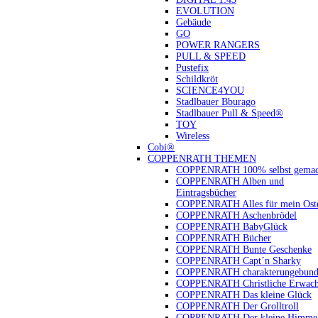
EVOLUTION
Gebäude
GO
POWER RANGERS
PULL & SPEED
Pustefix
Schildkröt
SCIENCE4YOU
Stadlbauer Bburago
Stadlbauer Pull & Speed®
TOY
Wireless
Cobi®
COPPENRATH THEMEN
COPPENRATH 100% selbst gemac
COPPENRATH Alben und
Eintragsbücher
COPPENRATH Alles für mein Oste
COPPENRATH Aschenbrödel
COPPENRATH BabyGlück
COPPENRATH Bücher
COPPENRATH Bunte Geschenke
COPPENRATH Capt´n Sharky
COPPENRATH charakterungebund
COPPENRATH Christliche Erwach
COPPENRATH Das kleine Glück
COPPENRATH Der Grolltroll
COPPENRATH Der kleine Himmel