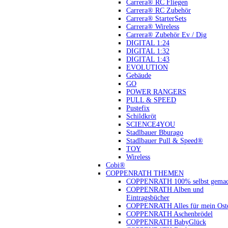
Carrera® RC Fliegen
Carrera® RC Zubehör
Carrera® StarterSets
Carrera® Wireless
Carrera® Zubehör Ev / Dig
DIGITAL 1:24
DIGITAL 1:32
DIGITAL 1:43
EVOLUTION
Gebäude
GO
POWER RANGERS
PULL & SPEED
Pustefix
Schildkröt
SCIENCE4YOU
Stadlbauer Bburago
Stadlbauer Pull & Speed®
TOY
Wireless
Cobi®
COPPENRATH THEMEN
COPPENRATH 100% selbst gemac
COPPENRATH Alben und
Eintragsbücher
COPPENRATH Alles für mein Oste
COPPENRATH Aschenbrödel
COPPENRATH BabyGlück