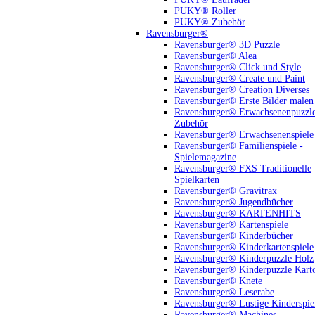
PUKY® Roller
PUKY® Zubehör
Ravensburger®
Ravensburger® 3D Puzzle
Ravensburger® Alea
Ravensburger® Click und Style
Ravensburger® Create und Paint
Ravensburger® Creation Diverses
Ravensburger® Erste Bilder malen
Ravensburger® Erwachsenenpuzzl
Zubehör
Ravensburger® Erwachsenenspiele
Ravensburger® Familienspiele -
Spielemagazine
Ravensburger® FXS Traditionelle
Spielkarten
Ravensburger® Gravitrax
Ravensburger® Jugendbücher
Ravensburger® KARTENHITS
Ravensburger® Kartenspiele
Ravensburger® Kinderbücher
Ravensburger® Kinderkartenspiele
Ravensburger® Kinderpuzzle Holz
Ravensburger® Kinderpuzzle Kart
Ravensburger® Knete
Ravensburger® Leserabe
Ravensburger® Lustige Kinderspie
Ravensburger® Machines