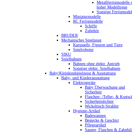
Metallfertigmodelle 
hoher Modelltreue
Sonstige Fertigmodel
Miniaturmodelle
RC Fertigmodelle
Schiffe
Zubehör
BRUDER
Mechanisches Spielzeug
Karussells, Figuren und Tiere
Spielroboter
SIKU
Spielbahnen
Bahnen ohne elektr. Antrieb
Sonstige elektr. Spielbahnen
Baby/Kleinkindspielzeug & Ausstattung
Baby- und Kinderausstattung
Elektrogeräte
Baby Überwachung und
Sicherheit
Flaschen- /Teller- & Kostw
Sicherheitslichter
Wickeltisch-Strahler
Hygiene-Artikel
Badewannen
Bestecke & Geschirr
Pflegeartikel
Sauger, Flaschen & Zahnhil