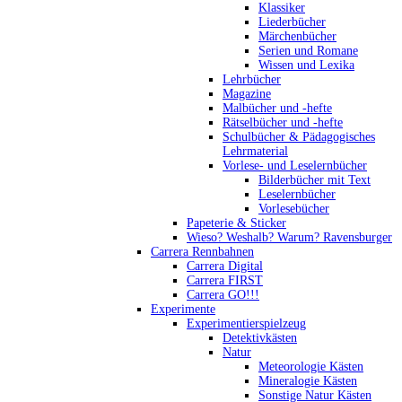
Klassiker
Liederbücher
Märchenbücher
Serien und Romane
Wissen und Lexika
Lehrbücher
Magazine
Malbücher und -hefte
Rätselbücher und -hefte
Schulbücher & Pädagogisches
Lehrmaterial
Vorlese- und Leselernbücher
Bilderbücher mit Text
Leselernbücher
Vorlesebücher
Papeterie & Sticker
Wieso? Weshalb? Warum? Ravensburger
Carrera Rennbahnen
Carrera Digital
Carrera FIRST
Carrera GO!!!
Experimente
Experimentierspielzeug
Detektivkästen
Natur
Meteorologie Kästen
Mineralogie Kästen
Sonstige Natur Kästen