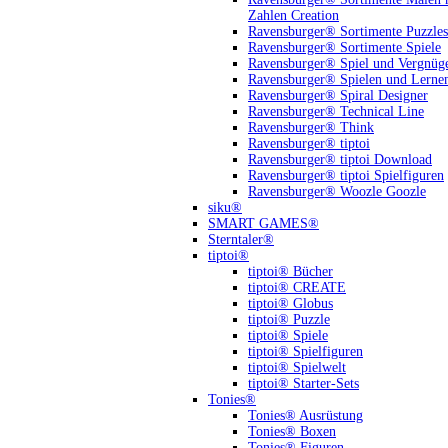
Zahlen Creation
Ravensburger® Sortimente Puzzles
Ravensburger® Sortimente Spiele
Ravensburger® Spiel und Vergnüg
Ravensburger® Spielen und Lerne
Ravensburger® Spiral Designer
Ravensburger® Technical Line
Ravensburger® Think
Ravensburger® tiptoi
Ravensburger® tiptoi Download
Ravensburger® tiptoi Spielfiguren
Ravensburger® Woozle Goozle
siku®
SMART GAMES®
Sterntaler®
tiptoi®
tiptoi® Bücher
tiptoi® CREATE
tiptoi® Globus
tiptoi® Puzzle
tiptoi® Spiele
tiptoi® Spielfiguren
tiptoi® Spielwelt
tiptoi® Starter-Sets
Tonies®
Tonies® Ausrüstung
Tonies® Boxen
Tonies® Figuren