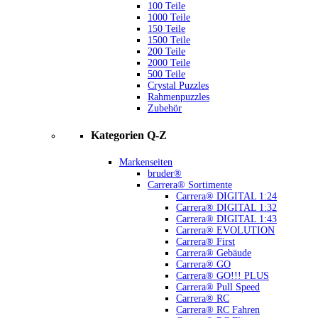
100 Teile
1000 Teile
150 Teile
1500 Teile
200 Teile
2000 Teile
500 Teile
Crystal Puzzles
Rahmenpuzzles
Zubehör
Kategorien Q-Z
Markenseiten
bruder®
Carrera® Sortimente
Carrera® DIGITAL 1:24
Carrera® DIGITAL 1:32
Carrera® DIGITAL 1:43
Carrera® EVOLUTION
Carrera® First
Carrera® Gebäude
Carrera® GO
Carrera® GO!!! PLUS
Carrera® Pull Speed
Carrera® RC
Carrera® RC Fahren