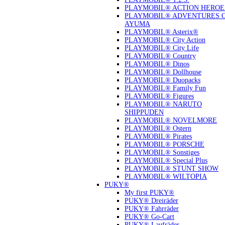
PLAYMOBIL® ACTION HEROE
PLAYMOBIL® ADVENTURES 
AYUMA
PLAYMOBIL® Asterix®
PLAYMOBIL® City Action
PLAYMOBIL® City Life
PLAYMOBIL® Country
PLAYMOBIL® Dinos
PLAYMOBIL® Dollhouse
PLAYMOBIL® Duopacks
PLAYMOBIL® Family Fun
PLAYMOBIL® Figures
PLAYMOBIL® NARUTO
SHIPPUDEN
PLAYMOBIL® NOVELMORE
PLAYMOBIL® Ostern
PLAYMOBIL® Pirates
PLAYMOBIL® PORSCHE
PLAYMOBIL® Sonstiges
PLAYMOBIL® Special Plus
PLAYMOBIL® STUNT SHOW
PLAYMOBIL® WILTOPIA
PUKY®
My first PUKY®
PUKY® Dreiräder
PUKY® Fahrräder
PUKY® Go-Cart
PUKY® Laufräder