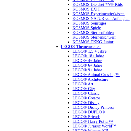
KOSMOS Die drei ???® Kids
KOSMOS EXIT
KOSMOS Experimentierkästen
KOSMOS NATUR von Anfang an
KOSMOS Sonstiges
KOSMOS Spiele
KOSMOS Sternenfohlen
KOSMOS Sternenschweif
KOSMOS TKKG Junior
LEGO® Themenwelten
LEGO® 1,5 + Jahre
LEGO® 18+ Jahre
LEGO® 4+ Jahre
LEGO® 6+ Jahre
LEGO® 9+ Jahre
LEGO® Animal Crossing™
LEGO® Architecture
LEGO® Art
LEGO® City
LEGO® Classic
LEGO® Creator
LEGO® Disney
LEGO® Disney Princess
LEGO® DUPLO®
LEGO® Friends
LEGO® Harry Potter™
LEGO® Jurassic World™
LEGO® Minecraft™