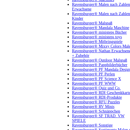
Ravensburger® Malen nach Zahlen
Erwachsene
Ravensburger® Malen nach Zahlen
Kinder
Ravensburger® Malspaß
Ravensburger® Mandala Maschine
Ravensburger® ministeps Bücher
Ravensburger® ministeps toys
Ravensburger® Mitbringspiele
Ravensburger® Mixxy Colors Mal
Ravensburger® Nathan Erwachsen
+ Zubehör
Ravensburger® Outdoor Malspaß
Ravensburger® Pappbilderbücher
Ravensburger® PF Mandala Desig
Ravensburger® PF Perlen
Ravensburger® PF Science X
Ravensburger® PF WWW
Ravensburger® Quiz und Co.
Ravensburger® RDI Geschenkkart
Ravensburger® RDI-Produkte
Ravensburger® RFU Puzzles
Ravensburger® RV Minis
Ravensburger® Schnäppchen
Ravensburger® SF TRAD. VW
SPIELE
Ravensburger® Sonstige
Ravensburger® Sortimente Malen 