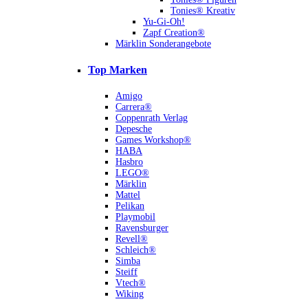
Tonies® Kreativ
Yu-Gi-Oh!
Zapf Creation®
Märklin Sonderangebote
Top Marken
Amigo
Carrera®
Coppenrath Verlag
Depesche
Games Workshop®
HABA
Hasbro
LEGO®
Märklin
Mattel
Pelikan
Playmobil
Ravensburger
Revell®
Schleich®
Simba
Steiff
Vtech®
Wiking