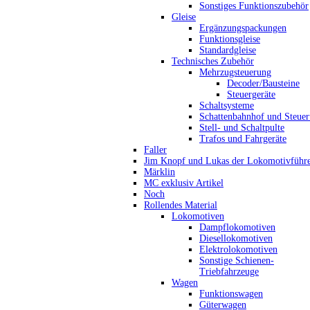
Sonstiges Funktionszubehör
Gleise
Ergänzungspackungen
Funktionsgleise
Standardgleise
Technisches Zubehör
Mehrzugsteuerung
Decoder/Bausteine
Steuergeräte
Schaltsysteme
Schattenbahnhof und Steue
Stell- und Schaltpulte
Trafos und Fahrgeräte
Faller
Jim Knopf und Lukas der Lokomotivführ
Märklin
MC exklusiv Artikel
Noch
Rollendes Material
Lokomotiven
Dampflokomotiven
Diesellokomotiven
Elektrolokomotiven
Sonstige Schienen-
Triebfahrzeuge
Wagen
Funktionswagen
Güterwagen