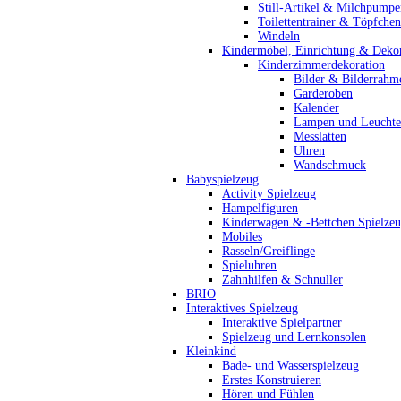
Still-Artikel & Milchpumpe
Toilettentrainer & Töpfchen
Windeln
Kindermöbel, Einrichtung & Dekor
Kinderzimmerdekoration
Bilder & Bilderrahm
Garderoben
Kalender
Lampen und Leucht
Messlatten
Uhren
Wandschmuck
Babyspielzeug
Activity Spielzeug
Hampelfiguren
Kinderwagen & -Bettchen Spielze
Mobiles
Rasseln/Greiflinge
Spieluhren
Zahnhilfen & Schnuller
BRIO
Interaktives Spielzeug
Interaktive Spielpartner
Spielzeug und Lernkonsolen
Kleinkind
Bade- und Wasserspielzeug
Erstes Konstruieren
Hören und Fühlen