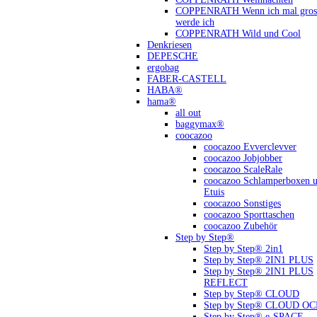
COPPENRATH Wenn ich mal gross
werde ich
COPPENRATH Wild und Cool
Denkriesen
DEPESCHE
ergobag
FABER-CASTELL
HABA®
hama®
all out
baggymax®
coocazoo
coocazoo Evverclevver
coocazoo Jobjobber
coocazoo ScaleRale
coocazoo Schlamperboxen 
Etuis
coocazoo Sonstiges
coocazoo Sporttaschen
coocazoo Zubehör
Step by Step®
Step by Step® 2in1
Step by Step® 2IN1 PLUS
Step by Step® 2IN1 PLUS
REFLECT
Step by Step® CLOUD
Step by Step® CLOUD O
Step by Step® e-SPACE