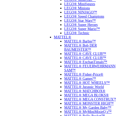
LEGO® Minifigures
LEGO® Minions
LEGO® NINJAGO™
LEGO® Speed Champions
LEGO® Star Wars™
LEGO® Super Heroes
LEGO® Super Mario™
LEGO® Technic
MATTEL®
MATTEL® Barbie™
MATTEL® Bob DER
BAUMEISTER™
MATTEL® CAVE CLUB™
MATTEL® CAVE CLUB™
MATTEL® EnchanTimals™
MATTEL® FEUERWEHRMANN
SAM™
MATTEL® Fisher-Price®
MATTEL® Games™
MATTEL® HOT WHEELS™
MATTEL® Jurassic World
MATTEL® MATCHBOX®
MATTEL® MEGA BLOKS®
MATTEL® MEGA CONSTRUX
MATTEL® MONSTER HIGH™
MATTEL® My Garden Baby™
MATTEL® MyMiniMixieQ ́s™
MATTEL® Polly Pocket™