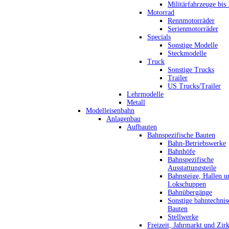
Militärfahrzeuge bis
Motorrad
Rennmotorräder
Serienmotorräder
Specials
Sonstige Modelle
Steckmodelle
Truck
Sonstige Trucks
Trailer
US Trucks/Trailer
Lehrmodelle
Metall
Modelleisenbahn
Anlagenbau
Aufbauten
Bahnspezifische Bauten
Bahn-Betriebswerke
Bahnhöfe
Bahnspezifische
Ausstattungsteile
Bahnsteige, Hallen u
Lokschuppen
Bahnübergänge
Sonstige bahntechnis
Bauten
Stellwerke
Freizeit, Jahrmarkt und Zir