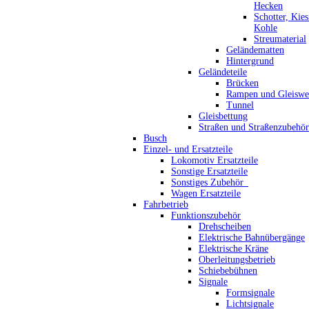
Hecken
Schotter, Kie
Kohle
Streumaterial
Geländematten
Hintergrund
Geländeteile
Brücken
Rampen und Gleiswe
Tunnel
Gleisbettung
Straßen und Straßenzubehör
Busch
Einzel- und Ersatzteile
Lokomotiv Ersatzteile
Sonstige Ersatzteile
Sonstiges Zubehör_
Wagen Ersatzteile
Fahrbetrieb
Funktionszubehör
Drehscheiben
Elektrische Bahnübergänge
Elektrische Kräne
Oberleitungsbetrieb
Schiebebühnen
Signale
Formsignale
Lichtsignale