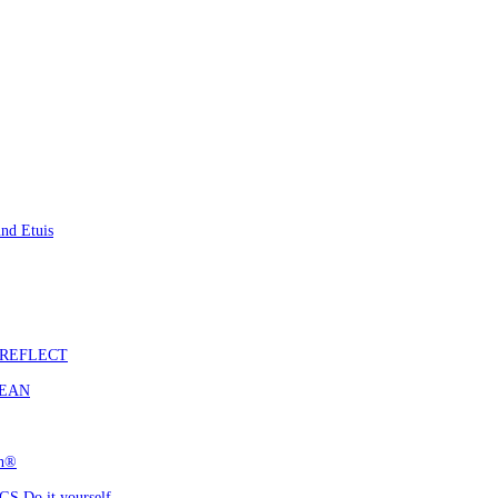
nd Etuis
S REFLECT
CEAN
ch®
 Do it yourself