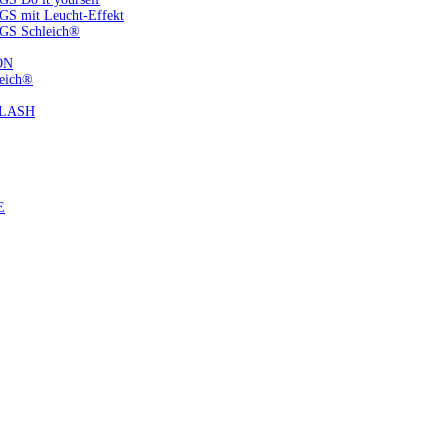
S mit Leucht-Effekt
GS Schleich®
ON
eich®
FLASH
E