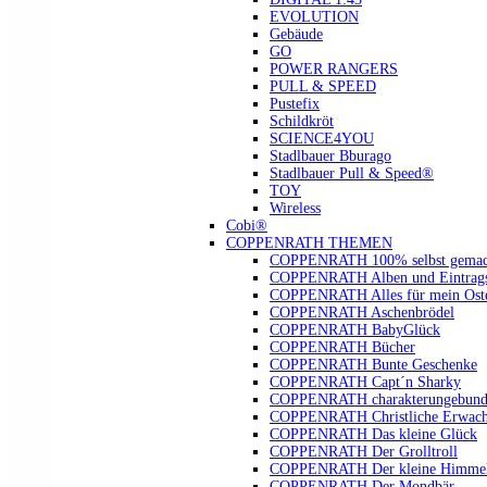
EVOLUTION
Gebäude
GO
POWER RANGERS
PULL & SPEED
Pustefix
Schildkröt
SCIENCE4YOU
Stadlbauer Bburago
Stadlbauer Pull & Speed®
TOY
Wireless
Cobi®
COPPENRATH THEMEN
COPPENRATH 100% selbst gemac
COPPENRATH Alben und Eintrags
COPPENRATH Alles für mein Oste
COPPENRATH Aschenbrödel
COPPENRATH BabyGlück
COPPENRATH Bücher
COPPENRATH Bunte Geschenke
COPPENRATH Capt´n Sharky
COPPENRATH charakterungebund
COPPENRATH Christliche Erwach
COPPENRATH Das kleine Glück
COPPENRATH Der Grolltroll
COPPENRATH Der kleine Himmel
COPPENRATH Der Mondbär