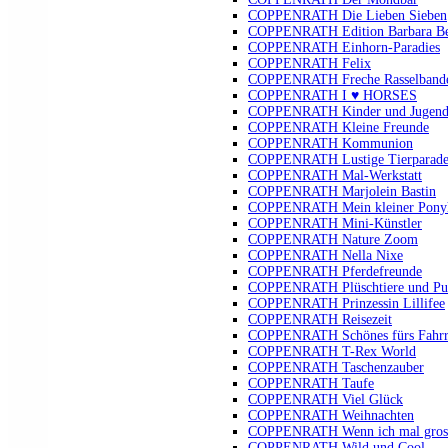
COPPENRATH Die Lieben Sieben
COPPENRATH Edition Barbara B
COPPENRATH Einhorn-Paradies
COPPENRATH Felix
COPPENRATH Freche Rasselband
COPPENRATH I ♥ HORSES
COPPENRATH Kinder und Jugendli
COPPENRATH Kleine Freunde
COPPENRATH Kommunion
COPPENRATH Lustige Tierparad
COPPENRATH Mal-Werkstatt
COPPENRATH Marjolein Bastin
COPPENRATH Mein kleiner Pony
COPPENRATH Mini-Künstler
COPPENRATH Nature Zoom
COPPENRATH Nella Nixe
COPPENRATH Pferdefreunde
COPPENRATH Plüschtiere und Pu
COPPENRATH Prinzessin Lillifee
COPPENRATH Reisezeit
COPPENRATH Schönes fürs Fahr
COPPENRATH T-Rex World
COPPENRATH Taschenzauber
COPPENRATH Taufe
COPPENRATH Viel Glück
COPPENRATH Weihnachten
COPPENRATH Wenn ich mal gross 
COPPENRATH Wild und Cool