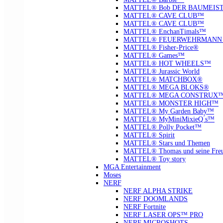
MATTEL® Bob DER BAUMEIS
MATTEL® CAVE CLUB™
MATTEL® CAVE CLUB™
MATTEL® EnchanTimals™
MATTEL® FEUERWEHRMANN
MATTEL® Fisher-Price®
MATTEL® Games™
MATTEL® HOT WHEELS™
MATTEL® Jurassic World
MATTEL® MATCHBOX®
MATTEL® MEGA BLOKS®
MATTEL® MEGA CONSTRUX
MATTEL® MONSTER HIGH™
MATTEL® My Garden Baby™
MATTEL® MyMiniMixieQ ́s™
MATTEL® Polly Pocket™
MATTEL® Spirit
MATTEL® Stars und Themen
MATTEL® Thomas und seine Fre
MATTEL® Toy story
MGA Entertainment
Moses
NERF
NERF ALPHA STRIKE
NERF DOOMLANDS
NERF Fortnite
NERF LASER OPS™ PRO
NERF MICROSHOTS