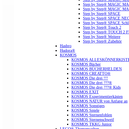
Step by Step® MAGIC MAG
Step by Step® MAGIC MA
Step by Step® SPACE
Step by Step® SPACE NE
Step by Step® SPACE Schl
Step by Step® Touch 2
Step by Step® TOUCH 2 
Step by Step® Weitere
Step by Step® Zubehör
Hasbro
Hudora®
KOSMOS
KOSMOS ALLESKÖNNERKIST
KOSMOS Bücher
KOSMOS BÜCHERHELDEN
KOSMOS CREATTO®
KOSMOS Die drei !!!
KOSMOS Die drei ???®
KOSMOS Die drei ???® Kids
KOSMOS EXIT
KOSMOS Experimentierkästen
KOSMOS NATUR von Anfang an
KOSMOS Sonstiges
KOSMOS Spiele
KOSMOS Sternenfohlen
KOSMOS Sternenschweif
KOSMOS TKKG Junior
LEGO® Themenwelten