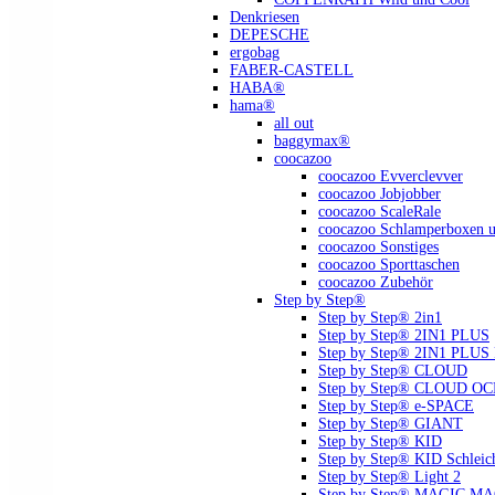
Denkriesen
DEPESCHE
ergobag
FABER-CASTELL
HABA®
hama®
all out
baggymax®
coocazoo
coocazoo Evverclevver
coocazoo Jobjobber
coocazoo ScaleRale
coocazoo Schlamperboxen u
coocazoo Sonstiges
coocazoo Sporttaschen
coocazoo Zubehör
Step by Step®
Step by Step® 2in1
Step by Step® 2IN1 PLUS
Step by Step® 2IN1 PLU
Step by Step® CLOUD
Step by Step® CLOUD O
Step by Step® e-SPACE
Step by Step® GIANT
Step by Step® KID
Step by Step® KID Schlei
Step by Step® Light 2
Step by Step® MAGIC MAGS