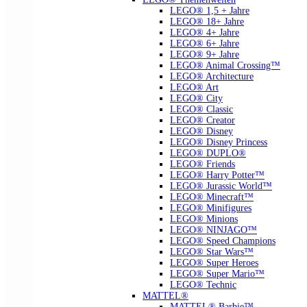
LEGO® 1,5 + Jahre
LEGO® 18+ Jahre
LEGO® 4+ Jahre
LEGO® 6+ Jahre
LEGO® 9+ Jahre
LEGO® Animal Crossing™
LEGO® Architecture
LEGO® Art
LEGO® City
LEGO® Classic
LEGO® Creator
LEGO® Disney
LEGO® Disney Princess
LEGO® DUPLO®
LEGO® Friends
LEGO® Harry Potter™
LEGO® Jurassic World™
LEGO® Minecraft™
LEGO® Minifigures
LEGO® Minions
LEGO® NINJAGO™
LEGO® Speed Champions
LEGO® Star Wars™
LEGO® Super Heroes
LEGO® Super Mario™
LEGO® Technic
MATTEL®
MATTEL® Barbie™