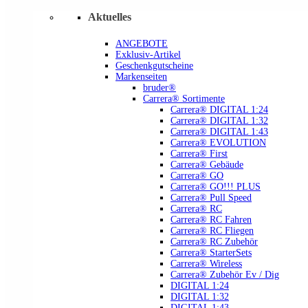
Aktuelles
ANGEBOTE
Exklusiv-Artikel
Geschenkgutscheine
Markenseiten
bruder®
Carrera® Sortimente
Carrera® DIGITAL 1:24
Carrera® DIGITAL 1:32
Carrera® DIGITAL 1:43
Carrera® EVOLUTION
Carrera® First
Carrera® Gebäude
Carrera® GO
Carrera® GO!!! PLUS
Carrera® Pull Speed
Carrera® RC
Carrera® RC Fahren
Carrera® RC Fliegen
Carrera® RC Zubehör
Carrera® StarterSets
Carrera® Wireless
Carrera® Zubehör Ev / Dig
DIGITAL 1:24
DIGITAL 1:32
DIGITAL 1:43