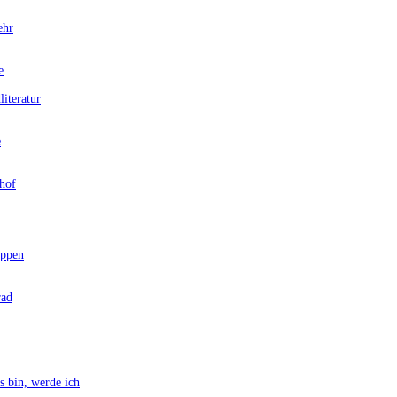
ehr
e
teratur
e
hof
ppen
rad
bin, werde ich