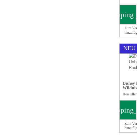
shopping_
Zum Ver
hinzufü
NEU
Disney
Wildnis 
Herstelle
shopping_
Zum Ver
hinzufü