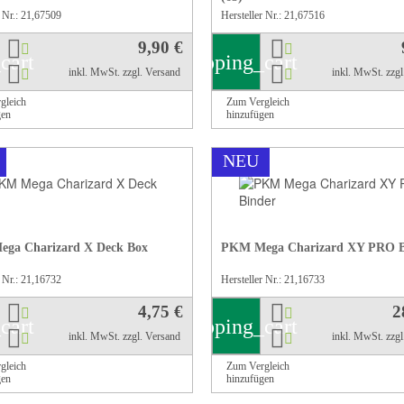
r Nr.: 21,67509
Hersteller Nr.: 21,67516
9,90 €
cart
shopping_cart
inkl. MwSt.
zzgl. Versand
inkl. MwSt.
zzg
gleich
Zum Vergleich
gen
hinzufügen
NEU
ga Charizard X Deck Box
PKM Mega Charizard XY PRO B
r Nr.: 21,16732
Hersteller Nr.: 21,16733
4,75 €
2
cart
shopping_cart
inkl. MwSt.
zzgl. Versand
inkl. MwSt.
zzg
gleich
Zum Vergleich
gen
hinzufügen