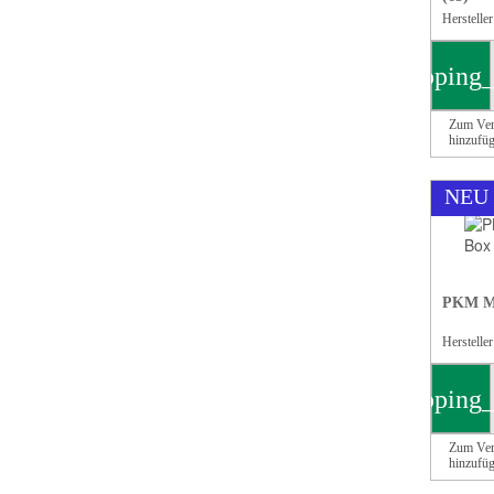
Herstelle
shopping_
Zum Ver
hinzufü
NEU
PKM Me
Herstelle
shopping_
Zum Ver
hinzufü