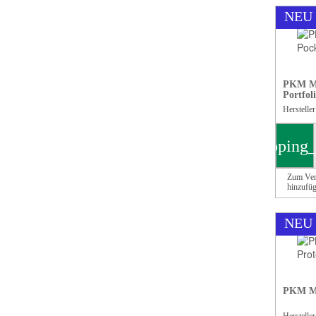
NEU
PKM Me
Portfol
Herstelle
shopping_
Zum Ver
hinzufü
NEU
PKM Meg