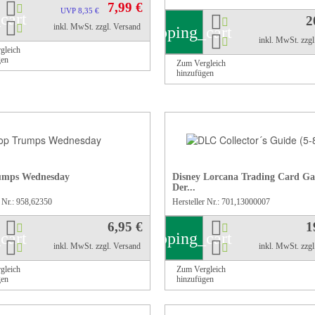
7,99 €
UVP 8,35 €
cart
2
inkl. MwSt.
zzgl. Versand
shopping_cart
inkl. MwSt.
zzg
gleich
gen
Zum Vergleich
hinzufügen
umps Wednesday
Disney Lorcana Trading Card Ga
Der...
r Nr.: 958,62350
Hersteller Nr.: 701,13000007
6,95 €
1
cart
shopping_cart
inkl. MwSt.
zzgl. Versand
inkl. MwSt.
zzg
gleich
Zum Vergleich
gen
hinzufügen