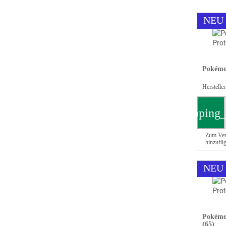
NEU
Pokémon
Herstelle
shopping_
Zum Ver
hinzufü
NEU
Pokémon
(65)