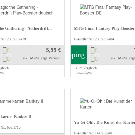
he Gathering - Aetherdrift...
MTG Final Fantasy Play-Booste
 Nr.: 280,5.15.479
Hersteller Nr.: 280,5.15.484
5,99 €
cart
shopping_cart
inkl. MwSt.
zzgl. Versand
inkl. MwSt.
zzg
gleich
Zum Vergleich
gen
hinzufügen
karten Banksy II
Yu-Gi-Oh!: Die Kunst der Karte
r Nr.: 658,1716
Hersteller Nr.: 144,512948