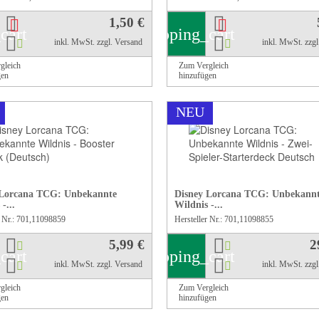
1,50 €
cart
shopping_cart
inkl. MwSt.
zzgl. Versand
inkl. MwSt.
zzg
gleich
Zum Vergleich
gen
hinzufügen
NEU
 Lorcana TCG: Unbekannte
Disney Lorcana TCG: Unbekann
-...
Wildnis -...
r Nr.: 701,11098859
Hersteller Nr.: 701,11098855
5,99 €
2
cart
shopping_cart
inkl. MwSt.
zzgl. Versand
inkl. MwSt.
zzg
gleich
Zum Vergleich
gen
hinzufügen