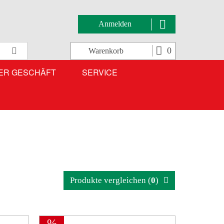
Anmelden
Suche
0
Warenkorb
ER GESCHÄFT
SERVICE
Produkte vergleichen (
0
)
%