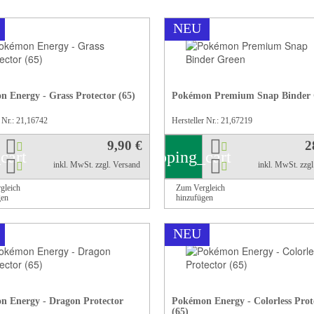
NEU
 Energy - Grass Protector (65)
Pokémon Premium Snap Binder 
r Nr.: 21,16742
Hersteller Nr.: 21,67219
9,90 €
2
cart
shopping_cart
inkl. MwSt.
zzgl. Versand
inkl. MwSt.
zzg
gleich
Zum Vergleich
gen
hinzufügen
NEU
 Energy - Dragon Protector
Pokémon Energy - Colorless Prot
(65)