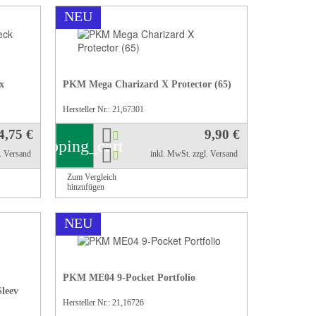
NEU
x
PKM Mega Charizard X Protector (65)
Hersteller Nr.: 21,67301
4,75 €
9,90 €
shopping_cart
l. Versand
inkl. MwSt.
zzgl. Versand
Zum Vergleich
hinzufügen
NEU
PKM ME04 9-Pocket Portfolio
leev
Hersteller Nr.: 21,16726