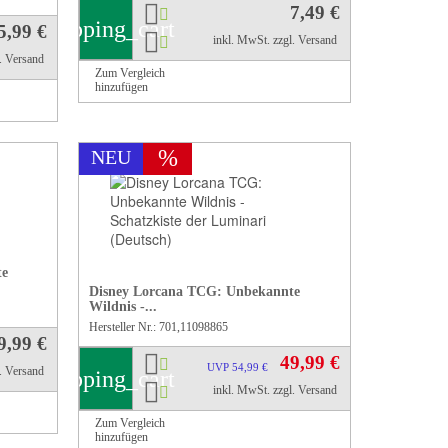
7,49 €
shopping_cart
5,99 €
inkl. MwSt.
zzgl. Versand
l. Versand
Zum Vergleich
hinzufügen
%
NEU
te
Disney Lorcana TCG: Unbekannte
Wildnis -...
Hersteller Nr.: 701,11098865
9,99 €
49,99 €
UVP 54,99 €
l. Versand
shopping_cart
inkl. MwSt.
zzgl. Versand
Zum Vergleich
hinzufügen