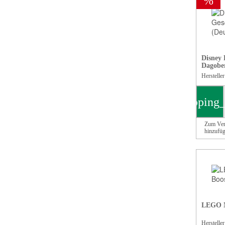
%
Disney
Dagober
Herstelle
shopping_
Zum Ver
hinzufü
LEGO N
Herstelle