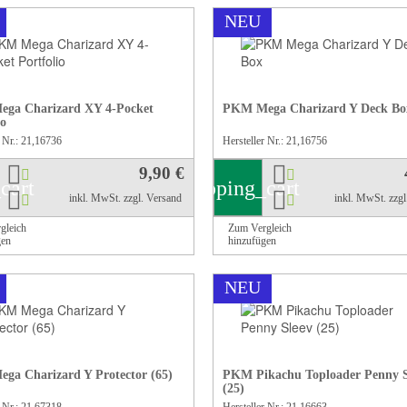
NEU
ga Charizard XY 4-Pocket
PKM Mega Charizard Y Deck Bo
io
r Nr.: 21,16736
Hersteller Nr.: 21,16756
9,90 €
cart
shopping_cart
inkl. MwSt.
zzgl. Versand
inkl. MwSt.
zzg
gleich
Zum Vergleich
gen
hinzufügen
NEU
a Charizard Y Protector (65)
PKM Pikachu Toploader Penny S
(25)