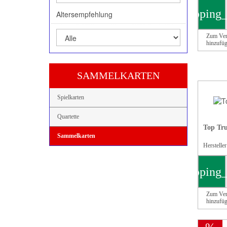
shopping_
Altersempfehlung
Zum Ver
hinzufü
SAMMELKARTEN
Spielkarten
Quartette
Top Tr
Sammelkarten
Herstelle
shopping_
Zum Ver
hinzufü