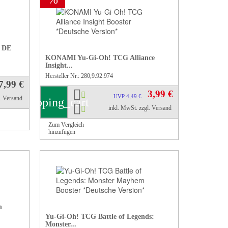
r DE
KONAMI Yu-Gi-Oh! TCG Alliance
Insight...
Hersteller Nr.: 280,9.92.974
7,99 €
3,99 €
UVP 4,49 €
l. Versand
shopping_cart
inkl. MwSt.
zzgl. Versand
Zum Vergleich
hinzufügen
n
Yu-Gi-Oh! TCG Battle of Legends:
Monster...