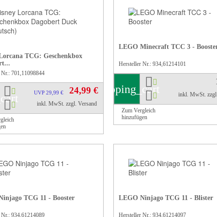
LEGO Minecraft TCC 3 - Booste
 Lorcana TCG: Geschenkbox
t...
Hersteller Nr.: 934,61214101
r Nr.: 701,11098844
shopping_cart
24,99 €
UVP 29,99 €
inkl. MwSt.
zzg
cart
inkl. MwSt.
zzgl. Versand
Zum Vergleich
hinzufügen
gleich
gen
injago TCG 11 - Booster
LEGO Ninjago TCG 11 - Blister
r Nr.: 934,61214089
Hersteller Nr.: 934,61214097