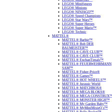
LEGO® Minifigures
LEGO® Minions
LEGO® NINJAGO™
LEGO® Speed Champions
LEGO® Star Wars™
LEGO® Super Heroes
LEGO® Super Mario™
LEGO® Technic
MATTEL®
MATTEL® Barbie™
MATTEL® Bob DER
BAUMEISTER™
MATTEL® CAVE CLUB™
MATTEL® CAVE CLUB™
MATTEL® EnchanTimals™
MATTEL® FEUERWEHRMANN
SAM™
MATTEL® Fisher-Price®
MATTEL® Games™
MATTEL® HOT WHEELS™
MATTEL® Jurassic World
MATTEL® MATCHBOX®
MATTEL® MEGA BLOKS®
MATTEL® MEGA CONSTRUX
MATTEL® MONSTER HIGH™
MATTEL® My Garden Baby™
MATTEL® MyMiniMixieQ ́s™
MATTEL® Polly Pocket™