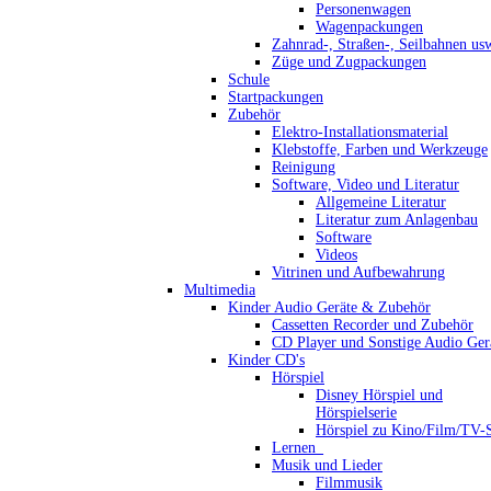
Personenwagen
Wagenpackungen
Zahnrad-, Straßen-, Seilbahnen us
Züge und Zugpackungen
Schule
Startpackungen
Zubehör
Elektro-Installationsmaterial
Klebstoffe, Farben und Werkzeuge
Reinigung
Software, Video und Literatur
Allgemeine Literatur
Literatur zum Anlagenbau
Software
Videos
Vitrinen und Aufbewahrung
Multimedia
Kinder Audio Geräte & Zubehör
Cassetten Recorder und Zubehör
CD Player und Sonstige Audio Ger
Kinder CD's
Hörspiel
Disney Hörspiel und
Hörspielserie
Hörspiel zu Kino/Film/TV-S
Lernen_
Musik und Lieder
Filmmusik