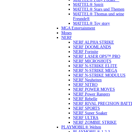
MATTEL® Spirit
MATTEL® Stars und Themen
MATTEL® Thomas und seine
Freunde®
MATTEL® Toy story
MGA Entertainment
Moses
NERF
NERF ALPHA STRIKE
NERF DOOMLANDS
NERF Fortnite
NERF LASER OPS™ PRO
NERF MICROSHOTS
NERF N-STRIKE ELITE
NERF N-STRIKE MEGA
NERF N-STRIKE MODULUS
NERF Neuheiten
NERF NITRO
NERF POWER MOVES
NERF Power Rangers
NERF Rebelle
NERF RIVAL PRECISION BATT
NERF SPORTS
NERF Super Soaker
NERF ULTRA
NERF ZOMBIE STRIKE
PLAYMOBIL® Welten
PLAYMOBIL® 1.2.3.