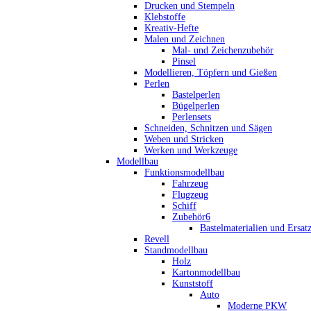
Drucken und Stempeln
Klebstoffe
Kreativ-Hefte
Malen und Zeichnen
Mal- und Zeichenzubehör
Pinsel
Modellieren, Töpfern und Gießen
Perlen
Bastelperlen
Bügelperlen
Perlensets
Schneiden, Schnitzen und Sägen
Weben und Stricken
Werken und Werkzeuge
Modellbau
Funktionsmodellbau
Fahrzeug
Flugzeug
Schiff
Zubehör6
Bastelmaterialien und Ersatz
Revell
Standmodellbau
Holz
Kartonmodellbau
Kunststoff
Auto
Moderne PKW