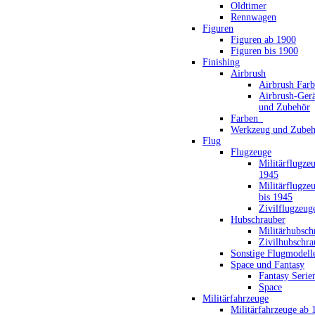
Oldtimer
Rennwagen
Figuren
Figuren ab 1900
Figuren bis 1900
Finishing
Airbrush
Airbrush Far
Airbrush-Gerä
und Zubehör
Farben_
Werkzeug und Zubeh
Flug
Flugzeuge
Militärflugze
1945
Militärflugze
bis 1945
Zivilflugzeug
Hubschrauber
Militärhubsch
Zivilhubschra
Sonstige Flugmodell
Space und Fantasy
Fantasy Serie
Space
Militärfahrzeuge
Militärfahrzeuge ab 