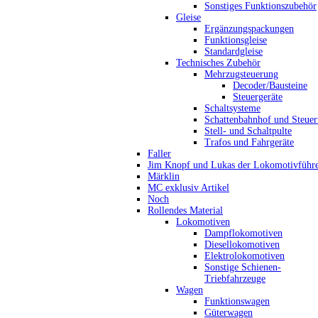
Sonstiges Funktionszubehör
Gleise
Ergänzungspackungen
Funktionsgleise
Standardgleise
Technisches Zubehör
Mehrzugsteuerung
Decoder/Bausteine
Steuergeräte
Schaltsysteme
Schattenbahnhof und Steue
Stell- und Schaltpulte
Trafos und Fahrgeräte
Faller
Jim Knopf und Lukas der Lokomotivführ
Märklin
MC exklusiv Artikel
Noch
Rollendes Material
Lokomotiven
Dampflokomotiven
Diesellokomotiven
Elektrolokomotiven
Sonstige Schienen-
Triebfahrzeuge
Wagen
Funktionswagen
Güterwagen