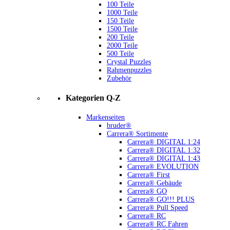
100 Teile
1000 Teile
150 Teile
1500 Teile
200 Teile
2000 Teile
500 Teile
Crystal Puzzles
Rahmenpuzzles
Zubehör
Kategorien Q-Z
Markenseiten
bruder®
Carrera® Sortimente
Carrera® DIGITAL 1:24
Carrera® DIGITAL 1:32
Carrera® DIGITAL 1:43
Carrera® EVOLUTION
Carrera® First
Carrera® Gebäude
Carrera® GO
Carrera® GO!!! PLUS
Carrera® Pull Speed
Carrera® RC
Carrera® RC Fahren