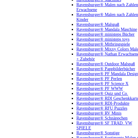
Ravensburger® Malen nach Zahlen
Erwachsene
Ravensburger® Malen nach Zahlen
Kinder
Ravensburger® Malspaß
Ravensburger® Mandala Maschine
Ravensburger® ministeps Bücher
Ravensburger® ministeps toys
Ravensburger® Mitbringspiele
Ravensburger® Mixxy Colors Mal
Ravensburger® Nathan Erwachsen
+ Zubehör
Ravensburger® Outdoor Malspaß
Ravensburger® Pappbilderbücher
Ravensburger® PF Mandala Desig
Ravensburger® PF Perlen
Ravensburger® PF Science X
Ravensburger® PF WWW
Ravensburger® Quiz und Co.
Ravensburger® RDI Geschenkkart
Ravensburger® RDI-Produkte
Ravensburger® RFU Puzzles
Ravensburger® RV Minis
Ravensburger® Schnäppchen
Ravensburger® SF TRAD. VW
SPIELE
Ravensburger® Sonstige
Ravensburger® Sortimente Malen 