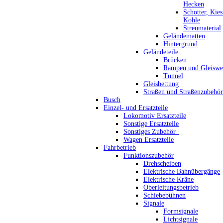
Hecken
Schotter, Kie
Kohle
Streumaterial
Geländematten
Hintergrund
Geländeteile
Brücken
Rampen und Gleiswe
Tunnel
Gleisbettung
Straßen und Straßenzubehör
Busch
Einzel- und Ersatzteile
Lokomotiv Ersatzteile
Sonstige Ersatzteile
Sonstiges Zubehör_
Wagen Ersatzteile
Fahrbetrieb
Funktionszubehör
Drehscheiben
Elektrische Bahnübergänge
Elektrische Kräne
Oberleitungsbetrieb
Schiebebühnen
Signale
Formsignale
Lichtsignale