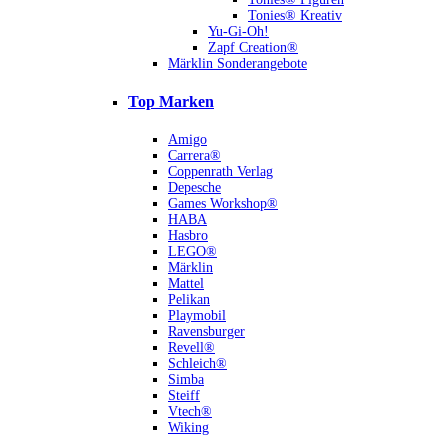
Tonies® Kreativ
Yu-Gi-Oh!
Zapf Creation®
Märklin Sonderangebote
Top Marken
Amigo
Carrera®
Coppenrath Verlag
Depesche
Games Workshop®
HABA
Hasbro
LEGO®
Märklin
Mattel
Pelikan
Playmobil
Ravensburger
Revell®
Schleich®
Simba
Steiff
Vtech®
Wiking