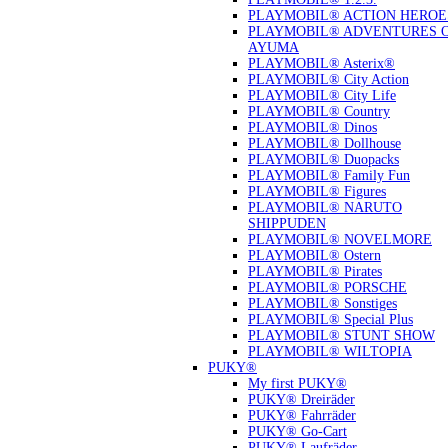
PLAYMOBIL® ACTION HEROE
PLAYMOBIL® ADVENTURES 
AYUMA
PLAYMOBIL® Asterix®
PLAYMOBIL® City Action
PLAYMOBIL® City Life
PLAYMOBIL® Country
PLAYMOBIL® Dinos
PLAYMOBIL® Dollhouse
PLAYMOBIL® Duopacks
PLAYMOBIL® Family Fun
PLAYMOBIL® Figures
PLAYMOBIL® NARUTO
SHIPPUDEN
PLAYMOBIL® NOVELMORE
PLAYMOBIL® Ostern
PLAYMOBIL® Pirates
PLAYMOBIL® PORSCHE
PLAYMOBIL® Sonstiges
PLAYMOBIL® Special Plus
PLAYMOBIL® STUNT SHOW
PLAYMOBIL® WILTOPIA
PUKY®
My first PUKY®
PUKY® Dreiräder
PUKY® Fahrräder
PUKY® Go-Cart
PUKY® Laufräder