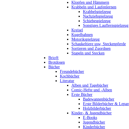
Klopfen und Hämmern
Krabbeln und Laufenlernen
Krabbelspielzeug
Nachziehspielzeug
Schiebespielzeug
Sonstiges Lauflernspielzeug
Kreisel
Kugelbahnen
Motorikspielzeug
Schaukeltiere usw, Steckenpferde
Sortieren und Zuordnen
Stapeln und Stecken
Brio®
Brotdosen
Bücher
Freundebücher
Kochbücher
Literatur
Alben und Tagebücher
Comic-Hefte und -Alben
Erste Bücher
Badewannenbücher
Erste Bilderbücher & Lepar
Holzbilderbücher
Kinder- & Jugendbücher
E-Books
Jugendbücher
Kinderbücher