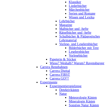
Klassiker
Liederbücher
Märchenbücher
Serien und Romane
Wissen und Lexika
Lehrbücher
Magazine
Malbücher und -hefte
Rätselbücher und -hefte
Schulbücher & Pädagogisches
Lehrmaterial
Vorlese- und Leselernbücher
Bilderbücher mit Text
Leselernbücher
Vorlesebücher
Papeterie & Sticker
Wieso? Weshalb? Warum? Ravensburger
Carrera Rennbahnen
Carrera Digital
Carrera FIRST
Carrera GO!!!
Experimente
Experimentierspielzeug
Detektivkästen
Natur
Meteorologie Kästen
Mineralogie Kästen
Sonstige Natur Kästen