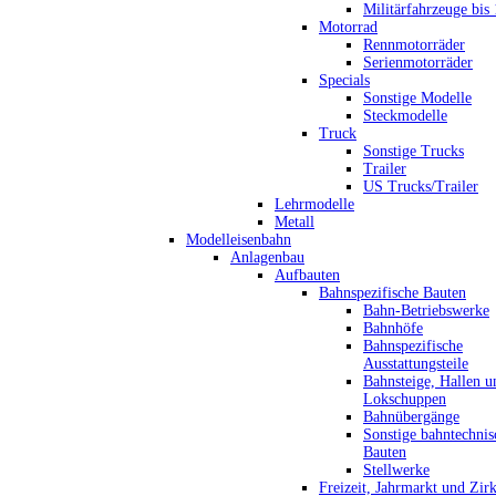
Militärfahrzeuge bis
Motorrad
Rennmotorräder
Serienmotorräder
Specials
Sonstige Modelle
Steckmodelle
Truck
Sonstige Trucks
Trailer
US Trucks/Trailer
Lehrmodelle
Metall
Modelleisenbahn
Anlagenbau
Aufbauten
Bahnspezifische Bauten
Bahn-Betriebswerke
Bahnhöfe
Bahnspezifische
Ausstattungsteile
Bahnsteige, Hallen u
Lokschuppen
Bahnübergänge
Sonstige bahntechnis
Bauten
Stellwerke
Freizeit, Jahrmarkt und Zir