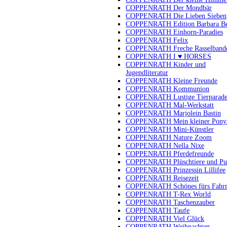
COPPENRATH Der Mondbär
COPPENRATH Die Lieben Sieben
COPPENRATH Edition Barbara B
COPPENRATH Einhorn-Paradies
COPPENRATH Felix
COPPENRATH Freche Rasselband
COPPENRATH I ♥ HORSES
COPPENRATH Kinder und
Jugendliteratur
COPPENRATH Kleine Freunde
COPPENRATH Kommunion
COPPENRATH Lustige Tierparad
COPPENRATH Mal-Werkstatt
COPPENRATH Marjolein Bastin
COPPENRATH Mein kleiner Pony
COPPENRATH Mini-Künstler
COPPENRATH Nature Zoom
COPPENRATH Nella Nixe
COPPENRATH Pferdefreunde
COPPENRATH Plüschtiere und Pu
COPPENRATH Prinzessin Lillifee
COPPENRATH Reisezeit
COPPENRATH Schönes fürs Fahr
COPPENRATH T-Rex World
COPPENRATH Taschenzauber
COPPENRATH Taufe
COPPENRATH Viel Glück
COPPENRATH Weihnachten