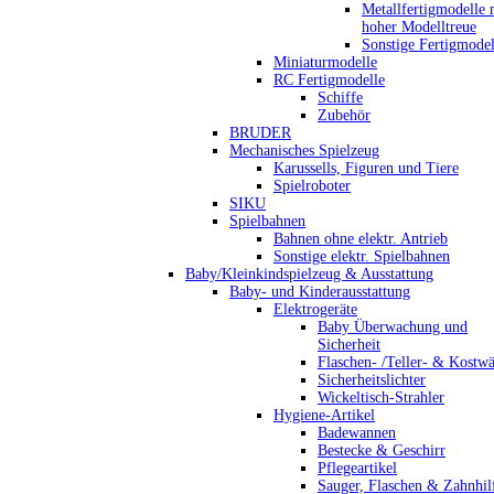
Metallfertigmodelle 
hoher Modelltreue
Sonstige Fertigmodel
Miniaturmodelle
RC Fertigmodelle
Schiffe
Zubehör
BRUDER
Mechanisches Spielzeug
Karussells, Figuren und Tiere
Spielroboter
SIKU
Spielbahnen
Bahnen ohne elektr. Antrieb
Sonstige elektr. Spielbahnen
Baby/Kleinkindspielzeug & Ausstattung
Baby- und Kinderausstattung
Elektrogeräte
Baby Überwachung und
Sicherheit
Flaschen- /Teller- & Kostw
Sicherheitslichter
Wickeltisch-Strahler
Hygiene-Artikel
Badewannen
Bestecke & Geschirr
Pflegeartikel
Sauger, Flaschen & Zahnhil