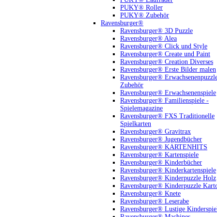
PUKY® Roller
PUKY® Zubehör
Ravensburger®
Ravensburger® 3D Puzzle
Ravensburger® Alea
Ravensburger® Click und Style
Ravensburger® Create und Paint
Ravensburger® Creation Diverses
Ravensburger® Erste Bilder malen
Ravensburger® Erwachsenenpuzzl
Zubehör
Ravensburger® Erwachsenenspiele
Ravensburger® Familienspiele -
Spielemagazine
Ravensburger® FXS Traditionelle
Spielkarten
Ravensburger® Gravitrax
Ravensburger® Jugendbücher
Ravensburger® KARTENHITS
Ravensburger® Kartenspiele
Ravensburger® Kinderbücher
Ravensburger® Kinderkartenspiele
Ravensburger® Kinderpuzzle Holz
Ravensburger® Kinderpuzzle Kart
Ravensburger® Knete
Ravensburger® Leserabe
Ravensburger® Lustige Kinderspie
Ravensburger® Machines