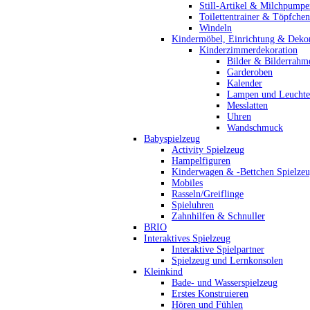
Still-Artikel & Milchpumpe
Toilettentrainer & Töpfchen
Windeln
Kindermöbel, Einrichtung & Dekor
Kinderzimmerdekoration
Bilder & Bilderrahm
Garderoben
Kalender
Lampen und Leucht
Messlatten
Uhren
Wandschmuck
Babyspielzeug
Activity Spielzeug
Hampelfiguren
Kinderwagen & -Bettchen Spielze
Mobiles
Rasseln/Greiflinge
Spieluhren
Zahnhilfen & Schnuller
BRIO
Interaktives Spielzeug
Interaktive Spielpartner
Spielzeug und Lernkonsolen
Kleinkind
Bade- und Wasserspielzeug
Erstes Konstruieren
Hören und Fühlen