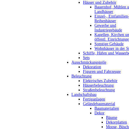
Häuser und Zubehör
Bauernhof, Mühlen 
Landhäuser
Einzel-, Einfamilien
Reihenhäuser
Gewerbe und
Industriegebäude
Kapellen, Kirchen u
öffentl. Einrichtung
Sonstige Gebäude
Wohnhäuser in der S
Schiffe, Häfen und Wasserb
Sets
Ausschmückungsteile
Dekoration
Figuren und Fahrzeuge
Beleuchtung
Elektrisches Zubehör
Häuserbeleuchtung
Straßenbeleuchtung
Landschaftsbau
Fertiganlagen
Geländebaumaterial
Baumaterialien
Dekor
Bäume
Dekorplatten
Moose, Büsch