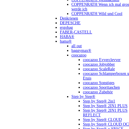
COPPENRATH Wenn ich mal gross
werde ich
COPPENRATH Wild und Cool
Denkriesen
DEPESCHE
ergobag
FABER-CASTELL
HABA®
hama®
all out
baggymax®
coocazoo
coocazoo Evverclevver
coocazoo Jobjobber
coocazoo ScaleRale
coocazoo Schlamperboxen 
Etuis
coocazoo Sonstiges
coocazoo Sporttaschen
coocazoo Zubehör
Step by Step®
Step by Step® 2in1
Step by Step® 2IN1 PLUS
Step by Step® 2IN1 PLUS
REFLECT
Step by Step® CLOUD
Step by Step® CLOUD O
Step by Step® e-SPACE