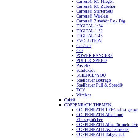
Carrera® RC Fliegen
Carrera® RC Zubehör
Carrera® StarterSets
Carrera® Wireless
Carrera® Zubehör Ev / Dig
DIGITAL 1:24
DIGITAL 1:32
DIGITAL 1:43
EVOLUTION
Gebäude
GO
POWER RANGERS
PULL & SPEED
Pustefix
Schildkröt
SCIENCE4YOU
Stadlbauer Bburago
Stadlbauer Pull & Speed®
TOY
Wireless
Cobi®
COPPENRATH THEMEN
COPPENRATH 100% selbst gemac
COPPENRATH Alben und
Eintragsbücher
COPPENRATH Alles für mein Oste
COPPENRATH Aschenbrödel
COPPENRATH BabyGlück