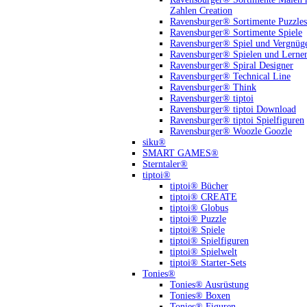
Zahlen Creation
Ravensburger® Sortimente Puzzles
Ravensburger® Sortimente Spiele
Ravensburger® Spiel und Vergnüg
Ravensburger® Spielen und Lerne
Ravensburger® Spiral Designer
Ravensburger® Technical Line
Ravensburger® Think
Ravensburger® tiptoi
Ravensburger® tiptoi Download
Ravensburger® tiptoi Spielfiguren
Ravensburger® Woozle Goozle
siku®
SMART GAMES®
Sterntaler®
tiptoi®
tiptoi® Bücher
tiptoi® CREATE
tiptoi® Globus
tiptoi® Puzzle
tiptoi® Spiele
tiptoi® Spielfiguren
tiptoi® Spielwelt
tiptoi® Starter-Sets
Tonies®
Tonies® Ausrüstung
Tonies® Boxen
Tonies® Figuren