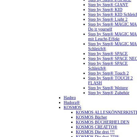
Step by Step® GIANT
Step by Step® KID
Step by Step® KID Schlei
Step by Step® Light 2
Step by Step® MAGIC M
Do it yourself
Step by Step® MAGIC M
mit Leucht-Effekt
Step by Step® MAGIC M
Schleich®
Step by Step® SPACE
Step by Step® SPACE NE
Step by Step® SPACE
Schleich®
Step by Step® Touch 2
Step by Step® TOUCH 2
FLASH
Step by Step® Weitere
Step by Step® Zubehör
Hasbro
Hudora®
KOSMOS
KOSMOS ALLESKÖNNERKIST
KOSMOS Bücher
KOSMOS BÜCHERHELDEN
KOSMOS CREATTO®
KOSMOS Die drei !!!
KOSMOS Die drei ???®