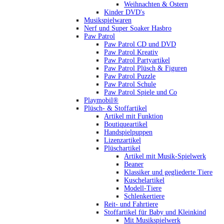
Weihnachten & Ostern
Kinder DVD's
Musikspielwaren
Nerf und Super Soaker Hasbro
Paw Patrol
Paw Patrol CD und DVD
Paw Patrol Kreativ
Paw Patrol Partyartikel
Paw Patrol Plüsch & Figuren
Paw Patrol Puzzle
Paw Patrol Schule
Paw Patrol Spiele und Co
Playmobil®
Plüsch- & Stoffartikel
Artikel mit Funktion
Boutiqueartikel
Handspielpuppen
Lizenzartikel
Plüschartikel
Artikel mit Musik-Spielwerk
Beaner
Klassiker und gegliederte Tiere
Kuschelartikel
Modell-Tiere
Schlenkertiere
Reit- und Fahrtiere
Stoffartikel für Baby und Kleinkind
Mit Musikspielwerk