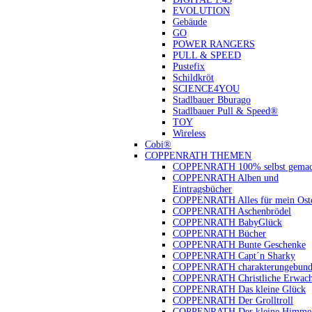
EVOLUTION
Gebäude
GO
POWER RANGERS
PULL & SPEED
Pustefix
Schildkröt
SCIENCE4YOU
Stadlbauer Bburago
Stadlbauer Pull & Speed®
TOY
Wireless
Cobi®
COPPENRATH THEMEN
COPPENRATH 100% selbst gemac
COPPENRATH Alben und
Eintragsbücher
COPPENRATH Alles für mein Oste
COPPENRATH Aschenbrödel
COPPENRATH BabyGlück
COPPENRATH Bücher
COPPENRATH Bunte Geschenke
COPPENRATH Capt´n Sharky
COPPENRATH charakterungebund
COPPENRATH Christliche Erwach
COPPENRATH Das kleine Glück
COPPENRATH Der Grolltroll
COPPENRATH Der kleine Himmel