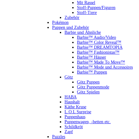
Mit Rassel
Stoff-Puppen/Figuren
Stoff-Tiere
Zubehör
Pokémon
Puppen und Zubehör
Barbie und Ähnliche
Barbie™ Audio/Video
Barbie™ Color Reveal™
Barbie™ DREAMTOPIA
Barbie™ Fashionistas™
Barbie™ Häuser
Barbie™ Made To Move™
Barbie™ Mode und Accessoires
Barbie™ Puppen
Götz
Götz Puppen
Götz Puppenmode
Götz Spielen
HABA
Haushalt
Käthe Kruse
L.O.L Surprise
Puppenhaus
Puppenwagen, -betten etc.
Schildkröt
Zapf
Puzzles