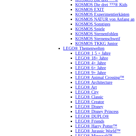
KOSMOS Die drei ???® Kids
KOSMOS EXIT
KOSMOS Experimentierkästen
KOSMOS NATUR von Anfang an
KOSMOS Sonstiges
KOSMOS Spiele
KOSMOS Sternenfohlen
KOSMOS Sternenschweif
KOSMOS TKKG Junior
LEGO® Themenwelten
LEGO® 1,5 + Jahre
LEGO® 18+ Jahre
LEGO® 4+ Jahre
LEGO® 6+ Jahre
LEGO® 9+ Jahre
LEGO® Animal Crossing™
LEGO® Architecture
LEGO® Art
LEGO® City
LEGO® Classic
LEGO® Creator
LEGO® Disney
LEGO® Disney Princess
LEGO® DUPLO®
LEGO® Friends
LEGO® Harry Potter™
LEGO® Jurassic World™
LEGO® Minecraft™