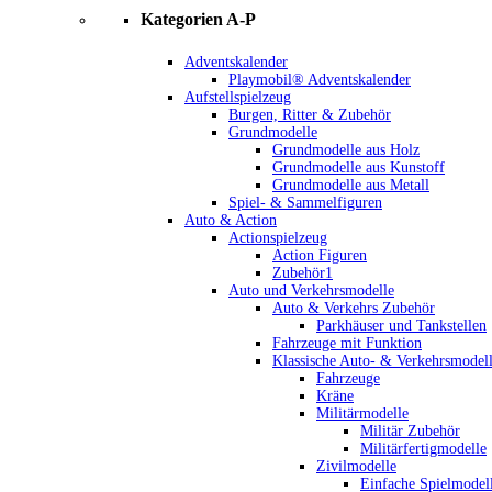
Kategorien A-P
Adventskalender
Playmobil® Adventskalender
Aufstellspielzeug
Burgen, Ritter & Zubehör
Grundmodelle
Grundmodelle aus Holz
Grundmodelle aus Kunstoff
Grundmodelle aus Metall
Spiel- & Sammelfiguren
Auto & Action
Actionspielzeug
Action Figuren
Zubehör1
Auto und Verkehrsmodelle
Auto & Verkehrs Zubehör
Parkhäuser und Tankstellen
Fahrzeuge mit Funktion
Klassische Auto- & Verkehrsmodel
Fahrzeuge
Kräne
Militärmodelle
Militär Zubehör
Militärfertigmodelle
Zivilmodelle
Einfache Spielmodel