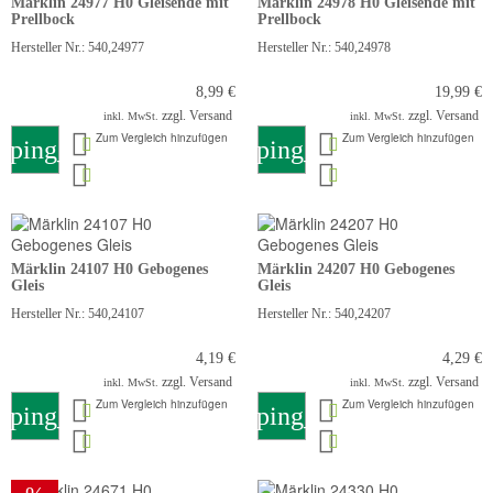
Märklin 24977 H0 Gleisende mit
Märklin 24978 H0 Gleisende mit
Prellbock
Prellbock
Hersteller Nr.: 540,24977
Hersteller Nr.: 540,24978
8,99 €
19,99 €
zzgl. Versand
zzgl. Versand
inkl. MwSt.
inkl. MwSt.
Zum Vergleich hinzufügen
Zum Vergleich hinzufügen
pping_cart
shopping_cart
Märklin 24107 H0 Gebogenes
Märklin 24207 H0 Gebogenes
Gleis
Gleis
Hersteller Nr.: 540,24107
Hersteller Nr.: 540,24207
4,19 €
4,29 €
zzgl. Versand
zzgl. Versand
inkl. MwSt.
inkl. MwSt.
Zum Vergleich hinzufügen
Zum Vergleich hinzufügen
pping_cart
shopping_cart