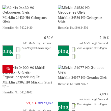
Märklin 24430 H0 Gebogenes
Märklin 24530 H0 Gebogenes
Gleis
Gleis
Hersteller Nr.: 540,24430
Hersteller Nr.: 540,24530
6,59 €
7,19 €
zzgl. Versand
zzgl. Versand
inkl. MwSt.
inkl. MwSt.
Zum Vergleich hinzufügen
Zum Vergleich hinzufügen
pping_cart
shopping_cart
%
Märklin 24077 H0 Gerades Gleis
Märklin 24902 H0 Märklin Start
Hersteller Nr.: 540,24077
up -...
Hersteller Nr.: 540,24902
4,09 €
zzgl. Versand
inkl. MwSt.
59,99 €
UVP 79,99 €
Zum Vergleich hinzufügen
shopping_cart
zzgl. Versand
inkl. MwSt.