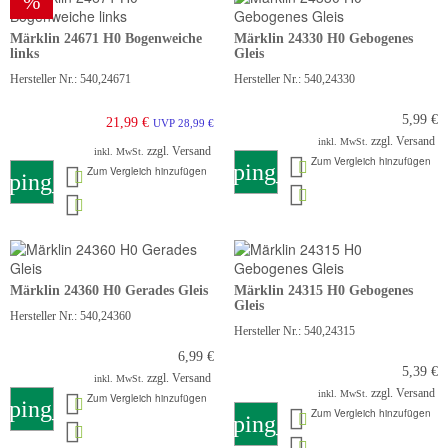
%
Märklin 24671 H0 Bogenweiche
Märklin 24330 H0 Gebogenes
links
Gleis
Hersteller Nr.: 540,24671
Hersteller Nr.: 540,24330
5,99 €
21,99 €
UVP 28,99 €
zzgl. Versand
inkl. MwSt.
zzgl. Versand
inkl. MwSt.
Zum Vergleich hinzufügen
shopping_cart
Zum Vergleich hinzufügen
pping_cart
Märklin 24360 H0 Gerades Gleis
Märklin 24315 H0 Gebogenes
Gleis
Hersteller Nr.: 540,24360
Hersteller Nr.: 540,24315
6,99 €
5,39 €
zzgl. Versand
inkl. MwSt.
zzgl. Versand
inkl. MwSt.
Zum Vergleich hinzufügen
pping_cart
Zum Vergleich hinzufügen
shopping_cart