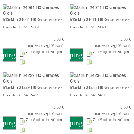
Märklin 24064 H0 Gerades Gleis
Märklin 24071 H0 Gerades Gleis
Hersteller Nr.: 540,24064
Hersteller Nr.: 540,24071
5,09 €
5,09 €
zzgl. Versand
zzgl. Versand
inkl. MwSt.
inkl. MwSt.
Zum Vergleich hinzufügen
Zum Vergleich hinzufügen
pping_cart
shopping_cart
Märklin 24229 H0 Gerades Gleis
Märklin 24236 H0 Gerades Gleis
Hersteller Nr.: 540,24229
Hersteller Nr.: 540,24236
5,59 €
5,59 €
zzgl. Versand
zzgl. Versand
inkl. MwSt.
inkl. MwSt.
Zum Vergleich hinzufügen
Zum Vergleich hinzufügen
pping_cart
shopping_cart