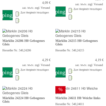
4,09 €
zzgl. Versand
inkl. MwSt.
zzgl. Versand
inkl. MwSt.
Zum Vergleich hinzufügen
shopping_cart
Zum Vergleich hinzufügen
pping_cart
Märklin 24206 H0 Gebogenes
Märklin 24215 H0 Gebogenes
Gleis
Gleis
Hersteller Nr.: 540,24206
Hersteller Nr.: 540,24215
4,29 €
4,19 €
zzgl. Versand
zzgl. Versand
inkl. MwSt.
inkl. MwSt.
Zum Vergleich hinzufügen
Zum Vergleich hinzufügen
pping_cart
shopping_cart
%
Märklin 24224 H0 Gebogenes
Märklin 24611 H0 Weiche links
Gleis
Hersteller Nr.: 540,24611