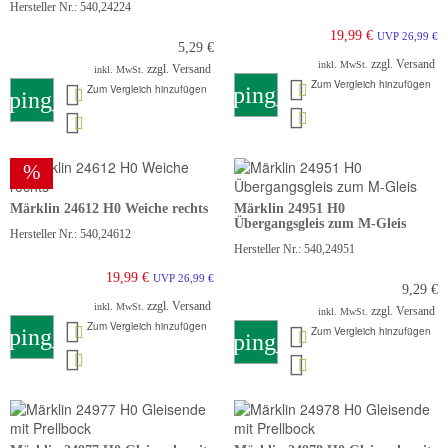
Hersteller Nr.: 540,24224
19,99 €
UVP 26,99 €
5,29 €
zzgl. Versand
inkl. MwSt.
zzgl. Versand
inkl. MwSt.
Zum Vergleich hinzufügen
Zum Vergleich hinzufügen
shopping_cart
pping_cart
%
Märklin 24612 H0 Weiche rechts
Märklin 24951 H0
Übergangsgleis zum M-Gleis
Hersteller Nr.: 540,24612
Hersteller Nr.: 540,24951
19,99 €
UVP 26,99 €
9,29 €
zzgl. Versand
inkl. MwSt.
zzgl. Versand
inkl. MwSt.
Zum Vergleich hinzufügen
pping_cart
Zum Vergleich hinzufügen
shopping_cart