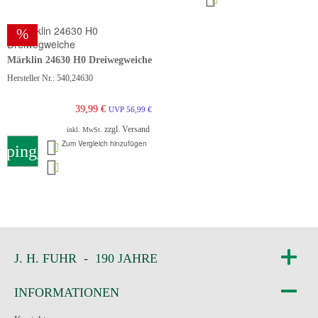
%
Märklin 24630 H0 Dreiwegweiche
Hersteller Nr.: 540,24630
39,99 €
UVP 56,99 €
zzgl. Versand
inkl. MwSt.
Zum Vergleich hinzufügen
pping_cart
J. H. FUHR - 190 JAHRE
INFORMATIONEN