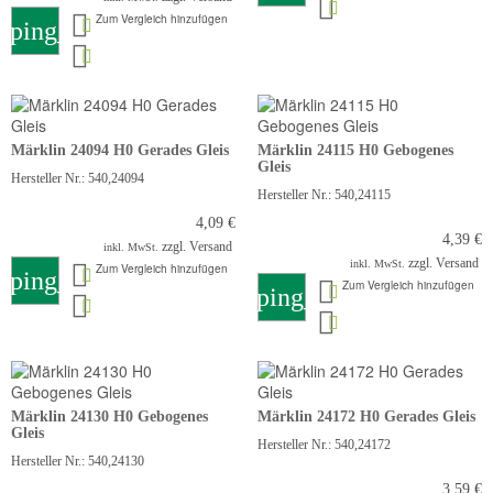
Zum Vergleich hinzufügen
pping_cart
Märklin 24094 H0 Gerades Gleis
Märklin 24115 H0 Gebogenes
Gleis
Hersteller Nr.: 540,24094
Hersteller Nr.: 540,24115
4,09 €
4,39 €
zzgl. Versand
inkl. MwSt.
zzgl. Versand
inkl. MwSt.
Zum Vergleich hinzufügen
pping_cart
Zum Vergleich hinzufügen
shopping_cart
Märklin 24130 H0 Gebogenes
Märklin 24172 H0 Gerades Gleis
Gleis
Hersteller Nr.: 540,24172
Hersteller Nr.: 540,24130
3,59 €