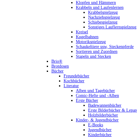
Klopfen und Hämmern
Krabbeln und Laufenlernen
Krabbelspielzeug
Nachziehspielzeug
Schiebespielzeug
Sonstiges Lauflernspielzeug
Kreisel
Kugelbahnen
Motorikspielzeug
Schaukeltiere usw, Steckenpferde
Sortieren und Zuordnen
Stapeln und Stecken
Brio®
Brotdosen
Bücher
Freundebücher
Kochbücher
Literatur
Alben und Tagebücher
Comic-Hefte und -Alben
Erste Bücher
Badewannenbücher
Erste Bilderbücher & Lepar
Holzbilderbücher
Kinder- & Jugendbücher
E-Books
Jugendbücher
Kinderbücher