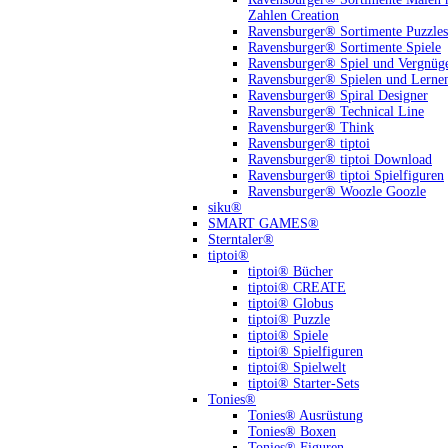
Zahlen Creation
Ravensburger® Sortimente Puzzles
Ravensburger® Sortimente Spiele
Ravensburger® Spiel und Vergnüg
Ravensburger® Spielen und Lerne
Ravensburger® Spiral Designer
Ravensburger® Technical Line
Ravensburger® Think
Ravensburger® tiptoi
Ravensburger® tiptoi Download
Ravensburger® tiptoi Spielfiguren
Ravensburger® Woozle Goozle
siku®
SMART GAMES®
Sterntaler®
tiptoi®
tiptoi® Bücher
tiptoi® CREATE
tiptoi® Globus
tiptoi® Puzzle
tiptoi® Spiele
tiptoi® Spielfiguren
tiptoi® Spielwelt
tiptoi® Starter-Sets
Tonies®
Tonies® Ausrüstung
Tonies® Boxen
Tonies® Figuren