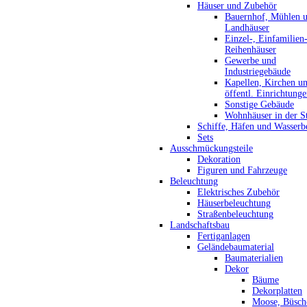
Häuser und Zubehör
Bauernhof, Mühlen 
Landhäuser
Einzel-, Einfamilien
Reihenhäuser
Gewerbe und
Industriegebäude
Kapellen, Kirchen u
öffentl. Einrichtung
Sonstige Gebäude
Wohnhäuser in der S
Schiffe, Häfen und Wasserb
Sets
Ausschmückungsteile
Dekoration
Figuren und Fahrzeuge
Beleuchtung
Elektrisches Zubehör
Häuserbeleuchtung
Straßenbeleuchtung
Landschaftsbau
Fertiganlagen
Geländebaumaterial
Baumaterialien
Dekor
Bäume
Dekorplatten
Moose, Büsch