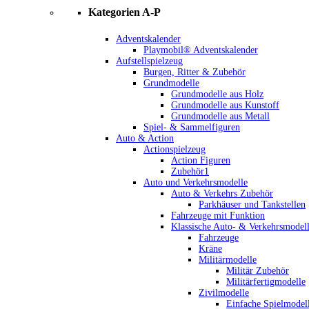
Kategorien A-P
Adventskalender
Playmobil® Adventskalender
Aufstellspielzeug
Burgen, Ritter & Zubehör
Grundmodelle
Grundmodelle aus Holz
Grundmodelle aus Kunstoff
Grundmodelle aus Metall
Spiel- & Sammelfiguren
Auto & Action
Actionspielzeug
Action Figuren
Zubehör1
Auto und Verkehrsmodelle
Auto & Verkehrs Zubehör
Parkhäuser und Tankstellen
Fahrzeuge mit Funktion
Klassische Auto- & Verkehrsmodel
Fahrzeuge
Kräne
Militärmodelle
Militär Zubehör
Militärfertigmodelle
Zivilmodelle
Einfache Spielmodel