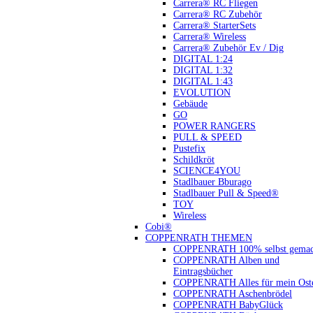
Carrera® RC Fliegen
Carrera® RC Zubehör
Carrera® StarterSets
Carrera® Wireless
Carrera® Zubehör Ev / Dig
DIGITAL 1:24
DIGITAL 1:32
DIGITAL 1:43
EVOLUTION
Gebäude
GO
POWER RANGERS
PULL & SPEED
Pustefix
Schildkröt
SCIENCE4YOU
Stadlbauer Bburago
Stadlbauer Pull & Speed®
TOY
Wireless
Cobi®
COPPENRATH THEMEN
COPPENRATH 100% selbst gemac
COPPENRATH Alben und
Eintragsbücher
COPPENRATH Alles für mein Oste
COPPENRATH Aschenbrödel
COPPENRATH BabyGlück