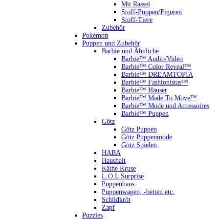
Mit Rassel
Stoff-Puppen/Figuren
Stoff-Tiere
Zubehör
Pokémon
Puppen und Zubehör
Barbie und Ähnliche
Barbie™ Audio/Video
Barbie™ Color Reveal™
Barbie™ DREAMTOPIA
Barbie™ Fashionistas™
Barbie™ Häuser
Barbie™ Made To Move™
Barbie™ Mode und Accessoires
Barbie™ Puppen
Götz
Götz Puppen
Götz Puppenmode
Götz Spielen
HABA
Haushalt
Käthe Kruse
L.O.L Surprise
Puppenhaus
Puppenwagen, -betten etc.
Schildkröt
Zapf
Puzzles