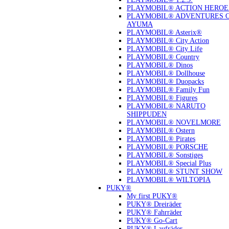
PLAYMOBIL® ACTION HEROE
PLAYMOBIL® ADVENTURES 
AYUMA
PLAYMOBIL® Asterix®
PLAYMOBIL® City Action
PLAYMOBIL® City Life
PLAYMOBIL® Country
PLAYMOBIL® Dinos
PLAYMOBIL® Dollhouse
PLAYMOBIL® Duopacks
PLAYMOBIL® Family Fun
PLAYMOBIL® Figures
PLAYMOBIL® NARUTO
SHIPPUDEN
PLAYMOBIL® NOVELMORE
PLAYMOBIL® Ostern
PLAYMOBIL® Pirates
PLAYMOBIL® PORSCHE
PLAYMOBIL® Sonstiges
PLAYMOBIL® Special Plus
PLAYMOBIL® STUNT SHOW
PLAYMOBIL® WILTOPIA
PUKY®
My first PUKY®
PUKY® Dreiräder
PUKY® Fahrräder
PUKY® Go-Cart
PUKY® Laufräder