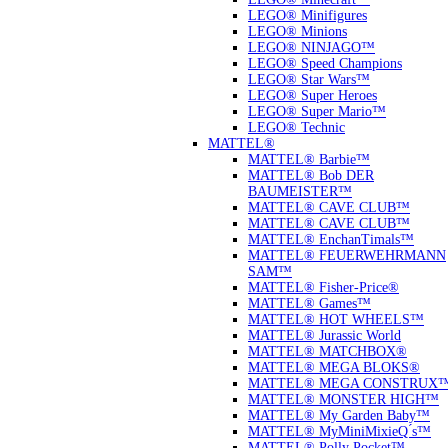
LEGO® Minifigures
LEGO® Minions
LEGO® NINJAGO™
LEGO® Speed Champions
LEGO® Star Wars™
LEGO® Super Heroes
LEGO® Super Mario™
LEGO® Technic
MATTEL®
MATTEL® Barbie™
MATTEL® Bob DER
BAUMEISTER™
MATTEL® CAVE CLUB™
MATTEL® CAVE CLUB™
MATTEL® EnchanTimals™
MATTEL® FEUERWEHRMANN
SAM™
MATTEL® Fisher-Price®
MATTEL® Games™
MATTEL® HOT WHEELS™
MATTEL® Jurassic World
MATTEL® MATCHBOX®
MATTEL® MEGA BLOKS®
MATTEL® MEGA CONSTRUX
MATTEL® MONSTER HIGH™
MATTEL® My Garden Baby™
MATTEL® MyMiniMixieQ ́s™
MATTEL® Polly Pocket™