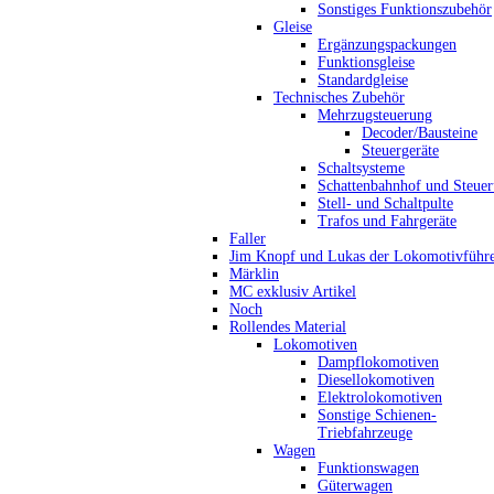
Sonstiges Funktionszubehör
Gleise
Ergänzungspackungen
Funktionsgleise
Standardgleise
Technisches Zubehör
Mehrzugsteuerung
Decoder/Bausteine
Steuergeräte
Schaltsysteme
Schattenbahnhof und Steue
Stell- und Schaltpulte
Trafos und Fahrgeräte
Faller
Jim Knopf und Lukas der Lokomotivführ
Märklin
MC exklusiv Artikel
Noch
Rollendes Material
Lokomotiven
Dampflokomotiven
Diesellokomotiven
Elektrolokomotiven
Sonstige Schienen-
Triebfahrzeuge
Wagen
Funktionswagen
Güterwagen