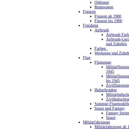
Oldtimer
Rennwagen
Figuren
Figuren ab 1900
Figuren bis 1900
Finishing
Airbrush
Airbrush Far
Airbrush-Gerä
und Zubehör
Farben_
Werkzeug und Zubeh
Flug
Flugzeuge
Militärflugze
1945
Militärflugze
bis 1945
Zivilflugzeug
Hubschrauber
Militärhubsch
Zivilhubschra
Sonstige Flugmodell
Space und Fantasy
Fantasy Serie
Space
Militärfahrzeuge
Militärfahrzeuge ab 