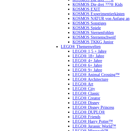
KOSMOS Die drei ???® Kids
KOSMOS EXIT
KOSMOS Experimentierkästen
KOSMOS NATUR von Anfang an
KOSMOS Sonstiges
KOSMOS Spiele
KOSMOS Sternenfohlen
KOSMOS Sternenschweif
KOSMOS TKKG Junior
LEGO® Themenwelten
LEGO® 1,5 + Jahre
LEGO® 18+ Jahre
LEGO® 4+ Jahre
LEGO® 6+ Jahre
LEGO® 9+ Jahre
LEGO® Animal Crossing™
LEGO® Architecture
LEGO® Art
LEGO® City
LEGO® Classic
LEGO® Creator
LEGO® Disney
LEGO® Disney Princess
LEGO® DUPLO®
LEGO® Friends
LEGO® Harry Potter™
LEGO® Jurassic World™
LEGO® Minecraft™