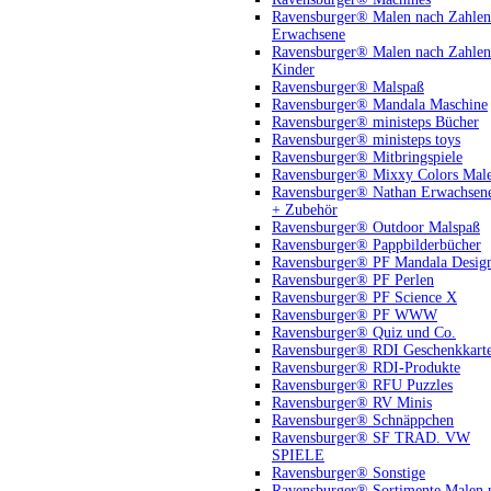
Ravensburger® Malen nach Zahlen
Erwachsene
Ravensburger® Malen nach Zahlen
Kinder
Ravensburger® Malspaß
Ravensburger® Mandala Maschine
Ravensburger® ministeps Bücher
Ravensburger® ministeps toys
Ravensburger® Mitbringspiele
Ravensburger® Mixxy Colors Mal
Ravensburger® Nathan Erwachsen
+ Zubehör
Ravensburger® Outdoor Malspaß
Ravensburger® Pappbilderbücher
Ravensburger® PF Mandala Desig
Ravensburger® PF Perlen
Ravensburger® PF Science X
Ravensburger® PF WWW
Ravensburger® Quiz und Co.
Ravensburger® RDI Geschenkkart
Ravensburger® RDI-Produkte
Ravensburger® RFU Puzzles
Ravensburger® RV Minis
Ravensburger® Schnäppchen
Ravensburger® SF TRAD. VW
SPIELE
Ravensburger® Sonstige
Ravensburger® Sortimente Malen 