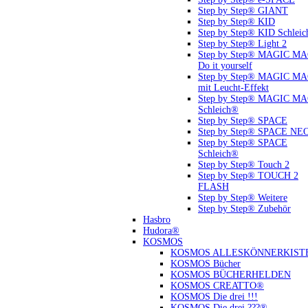
Step by Step® GIANT
Step by Step® KID
Step by Step® KID Schlei
Step by Step® Light 2
Step by Step® MAGIC M
Do it yourself
Step by Step® MAGIC M
mit Leucht-Effekt
Step by Step® MAGIC M
Schleich®
Step by Step® SPACE
Step by Step® SPACE NE
Step by Step® SPACE
Schleich®
Step by Step® Touch 2
Step by Step® TOUCH 2
FLASH
Step by Step® Weitere
Step by Step® Zubehör
Hasbro
Hudora®
KOSMOS
KOSMOS ALLESKÖNNERKIST
KOSMOS Bücher
KOSMOS BÜCHERHELDEN
KOSMOS CREATTO®
KOSMOS Die drei !!!
KOSMOS Die drei ???®