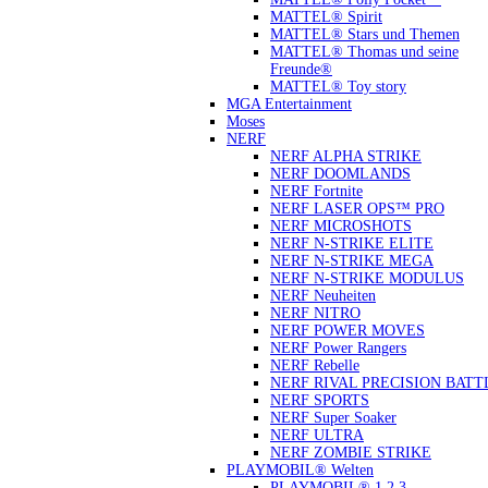
MATTEL® Spirit
MATTEL® Stars und Themen
MATTEL® Thomas und seine
Freunde®
MATTEL® Toy story
MGA Entertainment
Moses
NERF
NERF ALPHA STRIKE
NERF DOOMLANDS
NERF Fortnite
NERF LASER OPS™ PRO
NERF MICROSHOTS
NERF N-STRIKE ELITE
NERF N-STRIKE MEGA
NERF N-STRIKE MODULUS
NERF Neuheiten
NERF NITRO
NERF POWER MOVES
NERF Power Rangers
NERF Rebelle
NERF RIVAL PRECISION BATT
NERF SPORTS
NERF Super Soaker
NERF ULTRA
NERF ZOMBIE STRIKE
PLAYMOBIL® Welten
PLAYMOBIL® 1.2.3.