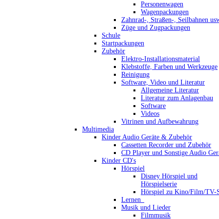
Personenwagen
Wagenpackungen
Zahnrad-, Straßen-, Seilbahnen us
Züge und Zugpackungen
Schule
Startpackungen
Zubehör
Elektro-Installationsmaterial
Klebstoffe, Farben und Werkzeuge
Reinigung
Software, Video und Literatur
Allgemeine Literatur
Literatur zum Anlagenbau
Software
Videos
Vitrinen und Aufbewahrung
Multimedia
Kinder Audio Geräte & Zubehör
Cassetten Recorder und Zubehör
CD Player und Sonstige Audio Ger
Kinder CD's
Hörspiel
Disney Hörspiel und
Hörspielserie
Hörspiel zu Kino/Film/TV-S
Lernen_
Musik und Lieder
Filmmusik