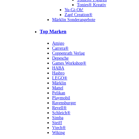
Tonies® Kreativ
Yu-Gi-Oh!
Zapf Creation®
Märklin Sonderangebote
Top Marken
Amigo
Carrera®
Coppenrath Verlag
Depesche
Games Workshop®
HABA
Hasbro
LEGO®
Märklin
Mattel
Pelikan
Playmobil
Ravensburger
Revell®
Schleich®
Simba
Steiff
Vtech®
Wiking