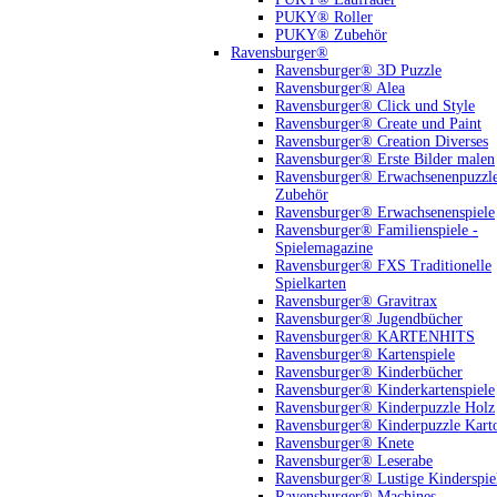
PUKY® Roller
PUKY® Zubehör
Ravensburger®
Ravensburger® 3D Puzzle
Ravensburger® Alea
Ravensburger® Click und Style
Ravensburger® Create und Paint
Ravensburger® Creation Diverses
Ravensburger® Erste Bilder malen
Ravensburger® Erwachsenenpuzzl
Zubehör
Ravensburger® Erwachsenenspiele
Ravensburger® Familienspiele -
Spielemagazine
Ravensburger® FXS Traditionelle
Spielkarten
Ravensburger® Gravitrax
Ravensburger® Jugendbücher
Ravensburger® KARTENHITS
Ravensburger® Kartenspiele
Ravensburger® Kinderbücher
Ravensburger® Kinderkartenspiele
Ravensburger® Kinderpuzzle Holz
Ravensburger® Kinderpuzzle Kart
Ravensburger® Knete
Ravensburger® Leserabe
Ravensburger® Lustige Kinderspie
Ravensburger® Machines