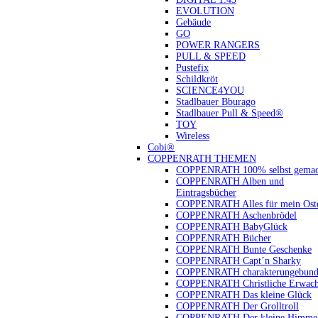
EVOLUTION
Gebäude
GO
POWER RANGERS
PULL & SPEED
Pustefix
Schildkröt
SCIENCE4YOU
Stadlbauer Bburago
Stadlbauer Pull & Speed®
TOY
Wireless
Cobi®
COPPENRATH THEMEN
COPPENRATH 100% selbst gemac
COPPENRATH Alben und
Eintragsbücher
COPPENRATH Alles für mein Oste
COPPENRATH Aschenbrödel
COPPENRATH BabyGlück
COPPENRATH Bücher
COPPENRATH Bunte Geschenke
COPPENRATH Capt´n Sharky
COPPENRATH charakterungebund
COPPENRATH Christliche Erwach
COPPENRATH Das kleine Glück
COPPENRATH Der Grolltroll
COPPENRATH Der kleine Himmel