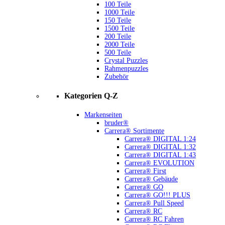
100 Teile
1000 Teile
150 Teile
1500 Teile
200 Teile
2000 Teile
500 Teile
Crystal Puzzles
Rahmenpuzzles
Zubehör
Kategorien Q-Z
Markenseiten
bruder®
Carrera® Sortimente
Carrera® DIGITAL 1:24
Carrera® DIGITAL 1:32
Carrera® DIGITAL 1:43
Carrera® EVOLUTION
Carrera® First
Carrera® Gebäude
Carrera® GO
Carrera® GO!!! PLUS
Carrera® Pull Speed
Carrera® RC
Carrera® RC Fahren