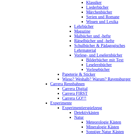
Klassiker
Liederbücher
Märchenbücher
Serien und Romane
Wissen und Lexika
Lehrbücher
Magazine
Malbücher und -hefte
Rätselbücher und -hefte
Schulbücher & Pädagogisches
Lehrmaterial
Vorlese- und Leselernbücher
Bilderbücher mit Text
Leselernbücher
Vorlesebücher
Papeterie & Sticker
Wieso? Weshalb? Warum? Ravensburger
Carrera Rennbahnen
Carrera Digital
Carrera FIRST
Carrera GO!!!
Experimente
Experimentierspielzeug
Detektivkästen
Natur
Meteorologie Kästen
Mineralogie Kästen
Sonstige Natur Kästen