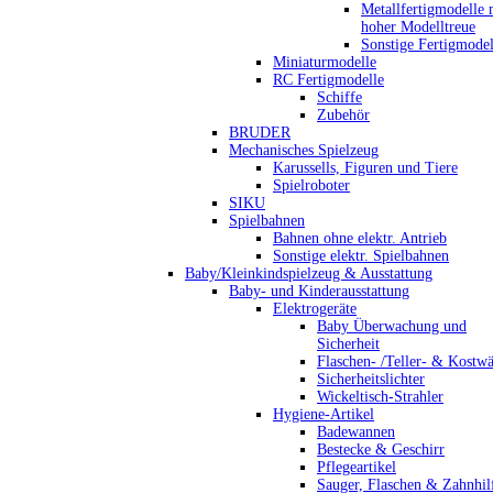
Metallfertigmodelle 
hoher Modelltreue
Sonstige Fertigmodel
Miniaturmodelle
RC Fertigmodelle
Schiffe
Zubehör
BRUDER
Mechanisches Spielzeug
Karussells, Figuren und Tiere
Spielroboter
SIKU
Spielbahnen
Bahnen ohne elektr. Antrieb
Sonstige elektr. Spielbahnen
Baby/Kleinkindspielzeug & Ausstattung
Baby- und Kinderausstattung
Elektrogeräte
Baby Überwachung und
Sicherheit
Flaschen- /Teller- & Kostw
Sicherheitslichter
Wickeltisch-Strahler
Hygiene-Artikel
Badewannen
Bestecke & Geschirr
Pflegeartikel
Sauger, Flaschen & Zahnhil