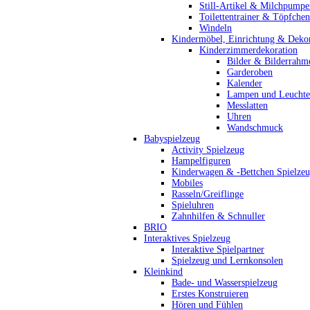
Still-Artikel & Milchpumpe
Toilettentrainer & Töpfchen
Windeln
Kindermöbel, Einrichtung & Dekor
Kinderzimmerdekoration
Bilder & Bilderrahm
Garderoben
Kalender
Lampen und Leucht
Messlatten
Uhren
Wandschmuck
Babyspielzeug
Activity Spielzeug
Hampelfiguren
Kinderwagen & -Bettchen Spielze
Mobiles
Rasseln/Greiflinge
Spieluhren
Zahnhilfen & Schnuller
BRIO
Interaktives Spielzeug
Interaktive Spielpartner
Spielzeug und Lernkonsolen
Kleinkind
Bade- und Wasserspielzeug
Erstes Konstruieren
Hören und Fühlen