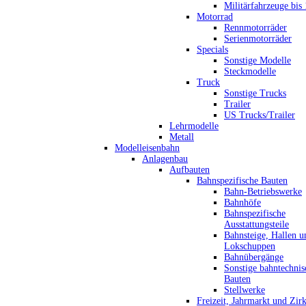
Militärfahrzeuge bis
Motorrad
Rennmotorräder
Serienmotorräder
Specials
Sonstige Modelle
Steckmodelle
Truck
Sonstige Trucks
Trailer
US Trucks/Trailer
Lehrmodelle
Metall
Modelleisenbahn
Anlagenbau
Aufbauten
Bahnspezifische Bauten
Bahn-Betriebswerke
Bahnhöfe
Bahnspezifische
Ausstattungsteile
Bahnsteige, Hallen u
Lokschuppen
Bahnübergänge
Sonstige bahntechnis
Bauten
Stellwerke
Freizeit, Jahrmarkt und Zir