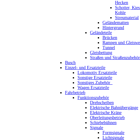
Hecken
Schotter, Kie
Kohle
Streumaterial
Geländematten
Hintergrund
Geländeteile
Brücken
Rampen und Gleiswe
Tunnel
Gleisbettung
Straßen und Straßenzubehör
Busch
Einzel- und Ersatzteile
Lokomotiv Ersatzteile
Sonstige Ersatzteile
Sonstiges Zubehör_
Wagen Ersatzteile
Fahrbetrieb
Funktionszubehör
Drehscheiben
Elektrische Bahnübergänge
Elektrische Kräne
Oberleitungsbetrieb
Schiebebühnen
Signale
Formsignale
Lichtsignale