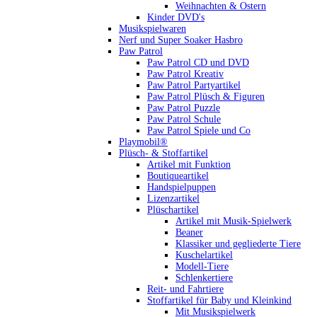
Weihnachten & Ostern
Kinder DVD's
Musikspielwaren
Nerf und Super Soaker Hasbro
Paw Patrol
Paw Patrol CD und DVD
Paw Patrol Kreativ
Paw Patrol Partyartikel
Paw Patrol Plüsch & Figuren
Paw Patrol Puzzle
Paw Patrol Schule
Paw Patrol Spiele und Co
Playmobil®
Plüsch- & Stoffartikel
Artikel mit Funktion
Boutiqueartikel
Handspielpuppen
Lizenzartikel
Plüschartikel
Artikel mit Musik-Spielwerk
Beaner
Klassiker und gegliederte Tiere
Kuschelartikel
Modell-Tiere
Schlenkertiere
Reit- und Fahrtiere
Stoffartikel für Baby und Kleinkind
Mit Musikspielwerk