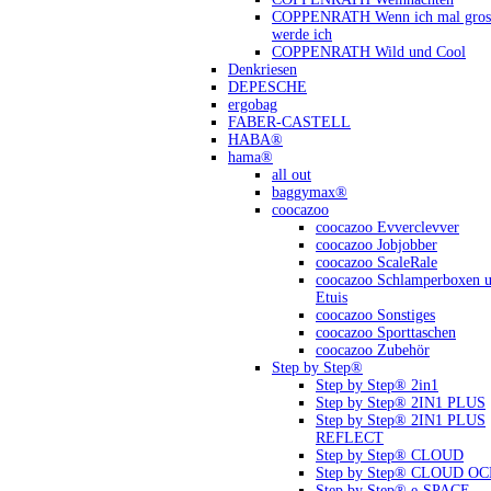
COPPENRATH Wenn ich mal gross
werde ich
COPPENRATH Wild und Cool
Denkriesen
DEPESCHE
ergobag
FABER-CASTELL
HABA®
hama®
all out
baggymax®
coocazoo
coocazoo Evverclevver
coocazoo Jobjobber
coocazoo ScaleRale
coocazoo Schlamperboxen 
Etuis
coocazoo Sonstiges
coocazoo Sporttaschen
coocazoo Zubehör
Step by Step®
Step by Step® 2in1
Step by Step® 2IN1 PLUS
Step by Step® 2IN1 PLUS
REFLECT
Step by Step® CLOUD
Step by Step® CLOUD O
Step by Step® e-SPACE