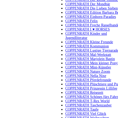
COPPENRATH Der Mondbär
COPPENRATH Die Lieben Sieben
COPPENRATH Edition Barbara B
COPPENRATH Einhorn-Paradies
COPPENRATH Felix
COPPENRATH Freche Rasselband
COPPENRATH I ♥ HORSES
COPPENRATH Kinder und
Jugendliteratur
COPPENRATH Kleine Freunde
COPPENRATH Kommunion
COPPENRATH Lustige Tierparad
COPPENRATH Mal-Werkstatt
COPPENRATH Marjolein Bastin
COPPENRATH Mein kleiner Pony
COPPENRATH Mini-Künstler
COPPENRATH Nature Zoom
COPPENRATH Nella Nixe
COPPENRATH Pferdefreunde
COPPENRATH Plüschtiere und Pu
COPPENRATH Prinzessin Lillifee
COPPENRATH Reisezeit
COPPENRATH Schönes fürs Fahr
COPPENRATH T-Rex World
COPPENRATH Taschenzauber
COPPENRATH Taufe
COPPENRATH Viel Glück
COPPENRATH Weihnachten