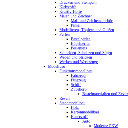
Drucken und Stempeln
Klebstoffe
Kreativ-Hefte
Malen und Zeichnen
Mal- und Zeichenzubehör
Pinsel
Modellieren, Töpfern und Gießen
Perlen
Bastelperlen
Bügelperlen
Perlensets
Schneiden, Schnitzen und Sägen
Weben und Stricken
Werken und Werkzeuge
Modellbau
Funktionsmodellbau
Fahrzeug
Flugzeug
Schiff
Zubehör6
Bastelmaterialien und Ersatz
Revell
Standmodellbau
Holz
Kartonmodellbau
Kunststoff
Auto
Moderne PKW