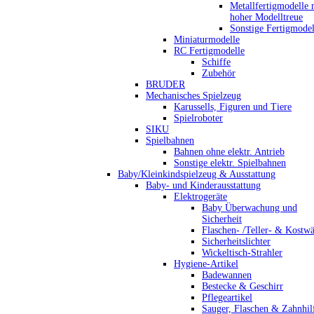
Metallfertigmodelle 
hoher Modelltreue
Sonstige Fertigmodel
Miniaturmodelle
RC Fertigmodelle
Schiffe
Zubehör
BRUDER
Mechanisches Spielzeug
Karussells, Figuren und Tiere
Spielroboter
SIKU
Spielbahnen
Bahnen ohne elektr. Antrieb
Sonstige elektr. Spielbahnen
Baby/Kleinkindspielzeug & Ausstattung
Baby- und Kinderausstattung
Elektrogeräte
Baby Überwachung und
Sicherheit
Flaschen- /Teller- & Kostw
Sicherheitslichter
Wickeltisch-Strahler
Hygiene-Artikel
Badewannen
Bestecke & Geschirr
Pflegeartikel
Sauger, Flaschen & Zahnhil