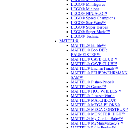
LEGO® Minifigures
LEGO® Minions
LEGO® NINJAGO™
LEGO® Speed Champions
LEGO® Star Wars™
LEGO® Super Heroes
LEGO® Super Mario™
LEGO® Technic
MATTEL®
MATTEL® Barbie™
MATTEL® Bob DER
BAUMEISTER™
MATTEL® CAVE CLUB™
MATTEL® CAVE CLUB™
MATTEL® EnchanTimals™
MATTEL® FEUERWEHRMANN
SAM™
MATTEL® Fisher-Price®
MATTEL® Games™
MATTEL® HOT WHEELS™
MATTEL® Jurassic World
MATTEL® MATCHBOX®
MATTEL® MEGA BLOKS®
MATTEL® MEGA CONSTRUX
MATTEL® MONSTER HIGH™
MATTEL® My Garden Baby™
MATTEL® MyMiniMixieQ ́s™
MATTEL® Polly Pocket™