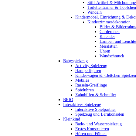
Still-Artikel & Milchpumpe
Toilettentrainer & Töpfchen
Windeln
Kindermöbel, Einrichtung & Dekor
Kinderzimmerdekoration
Bilder & Bilderrahm
Garderoben
Kalender
Lampen und Leucht
Messlatten
Uhren
Wandschmuck
Babyspielzeug
Activity Spielzeug
Hampelfiguren
Kinderwagen & -Bettchen Spielze
Mobiles
Rasseln/Greiflinge
Spieluhren
Zahnhilfen & Schnuller
BRIO
Interaktives Spielzeug
Interaktive Spielpartner
Spielzeug und Lernkonsolen
Kleinkind
Bade- und Wasserspielzeug
Erstes Konstruieren
Hören und Fühlen