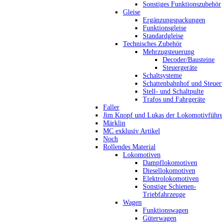
Sonstiges Funktionszubehör
Gleise
Ergänzungspackungen
Funktionsgleise
Standardgleise
Technisches Zubehör
Mehrzugsteuerung
Decoder/Bausteine
Steuergeräte
Schaltsysteme
Schattenbahnhof und Steue
Stell- und Schaltpulte
Trafos und Fahrgeräte
Faller
Jim Knopf und Lukas der Lokomotivführ
Märklin
MC exklusiv Artikel
Noch
Rollendes Material
Lokomotiven
Dampflokomotiven
Diesellokomotiven
Elektrolokomotiven
Sonstige Schienen-
Triebfahrzeuge
Wagen
Funktionswagen
Güterwagen