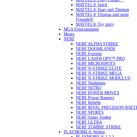
MATTEL® Spirit
MATTEL® Stars und Themen
MATTEL® Thomas und seine
Freunde®
MATTEL® Toy story
MGA Entertainment
Moses
NERF
NERF ALPHA STRIKE
NERF DOOMLANDS
NERF Fortnite
NERF LASER OPS™ PRO
NERF MICROSHOTS
NERF N-STRIKE ELITE
NERF N-STRIKE MEGA
NERF N-STRIKE MODULUS
NERF Neuheiten
NERF NITRO
NERF POWER MOVES
NERF Power Rangers
NERF Rebelle
NERF RIVAL PRECISION BATT
NERF SPORTS
NERF Super Soaker
NERF ULTRA
NERF ZOMBIE STRIKE
PLAYMOBIL® Welten
PLAYMOBIL® 1.2.3.