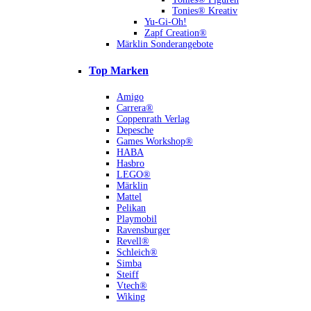
Tonies® Kreativ
Yu-Gi-Oh!
Zapf Creation®
Märklin Sonderangebote
Top Marken
Amigo
Carrera®
Coppenrath Verlag
Depesche
Games Workshop®
HABA
Hasbro
LEGO®
Märklin
Mattel
Pelikan
Playmobil
Ravensburger
Revell®
Schleich®
Simba
Steiff
Vtech®
Wiking