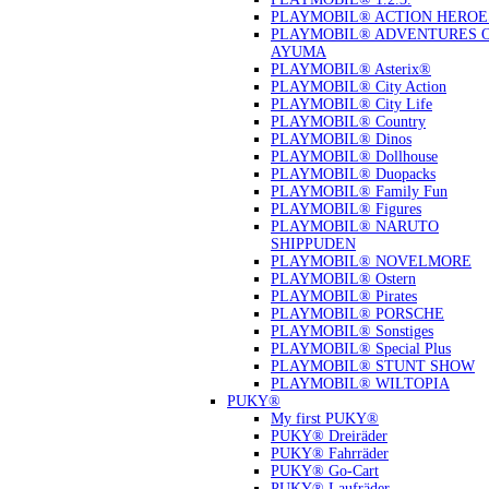
PLAYMOBIL® ACTION HEROE
PLAYMOBIL® ADVENTURES 
AYUMA
PLAYMOBIL® Asterix®
PLAYMOBIL® City Action
PLAYMOBIL® City Life
PLAYMOBIL® Country
PLAYMOBIL® Dinos
PLAYMOBIL® Dollhouse
PLAYMOBIL® Duopacks
PLAYMOBIL® Family Fun
PLAYMOBIL® Figures
PLAYMOBIL® NARUTO
SHIPPUDEN
PLAYMOBIL® NOVELMORE
PLAYMOBIL® Ostern
PLAYMOBIL® Pirates
PLAYMOBIL® PORSCHE
PLAYMOBIL® Sonstiges
PLAYMOBIL® Special Plus
PLAYMOBIL® STUNT SHOW
PLAYMOBIL® WILTOPIA
PUKY®
My first PUKY®
PUKY® Dreiräder
PUKY® Fahrräder
PUKY® Go-Cart
PUKY® Laufräder