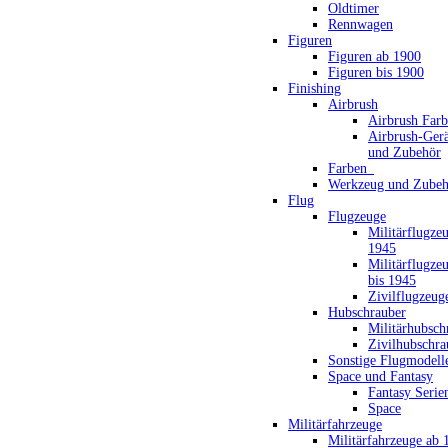
Oldtimer
Rennwagen
Figuren
Figuren ab 1900
Figuren bis 1900
Finishing
Airbrush
Airbrush Far
Airbrush-Gerä
und Zubehör
Farben_
Werkzeug und Zubeh
Flug
Flugzeuge
Militärflugze
1945
Militärflugze
bis 1945
Zivilflugzeug
Hubschrauber
Militärhubsch
Zivilhubschra
Sonstige Flugmodell
Space und Fantasy
Fantasy Serie
Space
Militärfahrzeuge
Militärfahrzeuge ab 