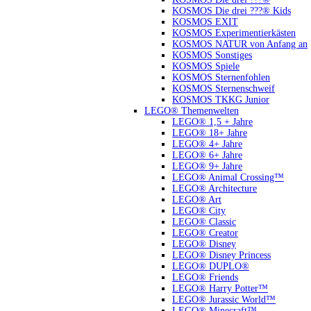
KOSMOS Die drei ???® Kids
KOSMOS EXIT
KOSMOS Experimentierkästen
KOSMOS NATUR von Anfang an
KOSMOS Sonstiges
KOSMOS Spiele
KOSMOS Sternenfohlen
KOSMOS Sternenschweif
KOSMOS TKKG Junior
LEGO® Themenwelten
LEGO® 1,5 + Jahre
LEGO® 18+ Jahre
LEGO® 4+ Jahre
LEGO® 6+ Jahre
LEGO® 9+ Jahre
LEGO® Animal Crossing™
LEGO® Architecture
LEGO® Art
LEGO® City
LEGO® Classic
LEGO® Creator
LEGO® Disney
LEGO® Disney Princess
LEGO® DUPLO®
LEGO® Friends
LEGO® Harry Potter™
LEGO® Jurassic World™
LEGO® Minecraft™