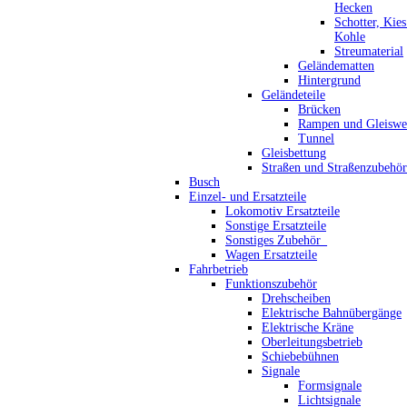
Hecken
Schotter, Kie
Kohle
Streumaterial
Geländematten
Hintergrund
Geländeteile
Brücken
Rampen und Gleiswe
Tunnel
Gleisbettung
Straßen und Straßenzubehör
Busch
Einzel- und Ersatzteile
Lokomotiv Ersatzteile
Sonstige Ersatzteile
Sonstiges Zubehör_
Wagen Ersatzteile
Fahrbetrieb
Funktionszubehör
Drehscheiben
Elektrische Bahnübergänge
Elektrische Kräne
Oberleitungsbetrieb
Schiebebühnen
Signale
Formsignale
Lichtsignale