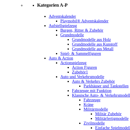
Kategorien A-P
Adventskalender
Playmobil® Adventskalender
Aufstellspielzeug
Burgen, Ritter & Zubehör
Grundmodelle
Grundmodelle aus Holz
Grundmodelle aus Kunstoff
Grundmodelle aus Metall
Spiel- & Sammelfiguren
Auto & Action
Actionspielzeug
Action Figuren
Zubehör1
Auto und Verkehrsmodelle
Auto & Verkehrs Zubehör
Parkhäuser und Tankstellen
Fahrzeuge mit Funktion
Klassische Auto- & Verkehrsmodel
Fahrzeuge
Kräne
Militärmodelle
Militär Zubehör
Militärfertigmodelle
Zivilmodelle
Einfache Spielmodel