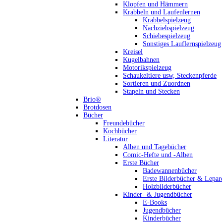
Klopfen und Hämmern
Krabbeln und Laufenlernen
Krabbelspielzeug
Nachziehspielzeug
Schiebespielzeug
Sonstiges Lauflernspielzeug
Kreisel
Kugelbahnen
Motorikspielzeug
Schaukeltiere usw, Steckenpferde
Sortieren und Zuordnen
Stapeln und Stecken
Brio®
Brotdosen
Bücher
Freundebücher
Kochbücher
Literatur
Alben und Tagebücher
Comic-Hefte und -Alben
Erste Bücher
Badewannenbücher
Erste Bilderbücher & Lepar
Holzbilderbücher
Kinder- & Jugendbücher
E-Books
Jugendbücher
Kinderbücher