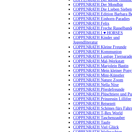
COPPENRATH Der Mondbär
COPPENRATH Die Lieben Sieben
COPPENRATH Edition Barbara B
COPPENRATH Einhorn-Paradies
COPPENRATH Felix
COPPENRATH Freche Rasselband
COPPENRATH I ♥ HORSES
COPPENRATH Kinder und
Jugendliteratur
COPPENRATH Kleine Freunde
COPPENRATH Kommunion
COPPENRATH Lustige Tierparad
COPPENRATH Mal-Werkstatt
COPPENRATH Marjolein Bastin
COPPENRATH Mein kleiner Pony
COPPENRATH Mini-Künstler
COPPENRATH Nature Zoom
COPPENRATH Nella Nixe
COPPENRATH Pferdefreunde
COPPENRATH Plüschtiere und Pu
COPPENRATH Prinzessin Lillifee
COPPENRATH Reisezeit
COPPENRATH Schönes fürs Fahr
COPPENRATH T-Rex World
COPPENRATH Taschenzauber
COPPENRATH Taufe
COPPENRATH Viel Glück
COPPENRATH Weihnachten