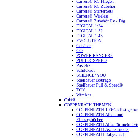
Carrera® RC Fliegen
Carrera® RC Zubehör
Carrera® StarterSets
Carrera® Wireless
Carrera® Zubehör Ev / Dig
DIGITAL 1:24
DIGITAL 1:32
DIGITAL 1:43
EVOLUTION
Gebäude
GO
POWER RANGERS
PULL & SPEED
Pustefix
Schildkröt
SCIENCE4YOU
Stadlbauer Bburago
Stadlbauer Pull & Speed®
TOY
Wireless
Cobi®
COPPENRATH THEMEN
COPPENRATH 100% selbst gemac
COPPENRATH Alben und
Eintragsbücher
COPPENRATH Alles für mein Oste
COPPENRATH Aschenbrödel
COPPENRATH BabyGlück