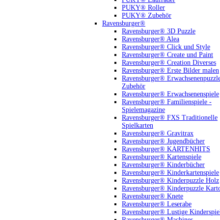
PUKY® Roller
PUKY® Zubehör
Ravensburger®
Ravensburger® 3D Puzzle
Ravensburger® Alea
Ravensburger® Click und Style
Ravensburger® Create und Paint
Ravensburger® Creation Diverses
Ravensburger® Erste Bilder malen
Ravensburger® Erwachsenenpuzzl
Zubehör
Ravensburger® Erwachsenenspiele
Ravensburger® Familienspiele -
Spielemagazine
Ravensburger® FXS Traditionelle
Spielkarten
Ravensburger® Gravitrax
Ravensburger® Jugendbücher
Ravensburger® KARTENHITS
Ravensburger® Kartenspiele
Ravensburger® Kinderbücher
Ravensburger® Kinderkartenspiele
Ravensburger® Kinderpuzzle Holz
Ravensburger® Kinderpuzzle Kart
Ravensburger® Knete
Ravensburger® Leserabe
Ravensburger® Lustige Kinderspie
Ravensburger® Machines