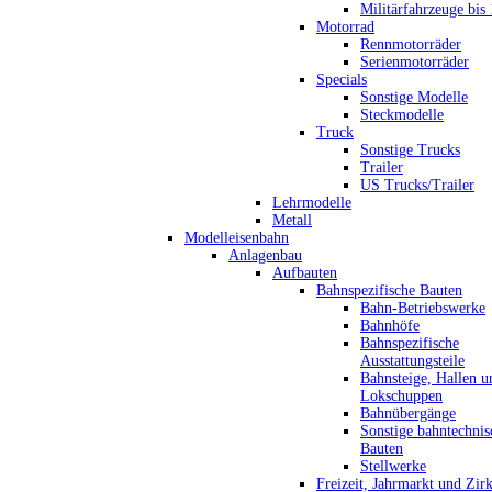
Militärfahrzeuge bis
Motorrad
Rennmotorräder
Serienmotorräder
Specials
Sonstige Modelle
Steckmodelle
Truck
Sonstige Trucks
Trailer
US Trucks/Trailer
Lehrmodelle
Metall
Modelleisenbahn
Anlagenbau
Aufbauten
Bahnspezifische Bauten
Bahn-Betriebswerke
Bahnhöfe
Bahnspezifische
Ausstattungsteile
Bahnsteige, Hallen u
Lokschuppen
Bahnübergänge
Sonstige bahntechnis
Bauten
Stellwerke
Freizeit, Jahrmarkt und Zir