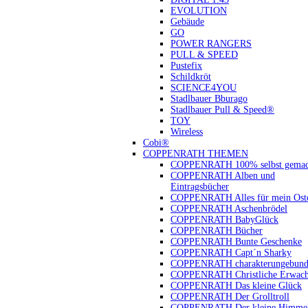
EVOLUTION
Gebäude
GO
POWER RANGERS
PULL & SPEED
Pustefix
Schildkröt
SCIENCE4YOU
Stadlbauer Bburago
Stadlbauer Pull & Speed®
TOY
Wireless
Cobi®
COPPENRATH THEMEN
COPPENRATH 100% selbst gemac
COPPENRATH Alben und
Eintragsbücher
COPPENRATH Alles für mein Oste
COPPENRATH Aschenbrödel
COPPENRATH BabyGlück
COPPENRATH Bücher
COPPENRATH Bunte Geschenke
COPPENRATH Capt´n Sharky
COPPENRATH charakterungebund
COPPENRATH Christliche Erwach
COPPENRATH Das kleine Glück
COPPENRATH Der Grolltroll
COPPENRATH Der kleine Himmel