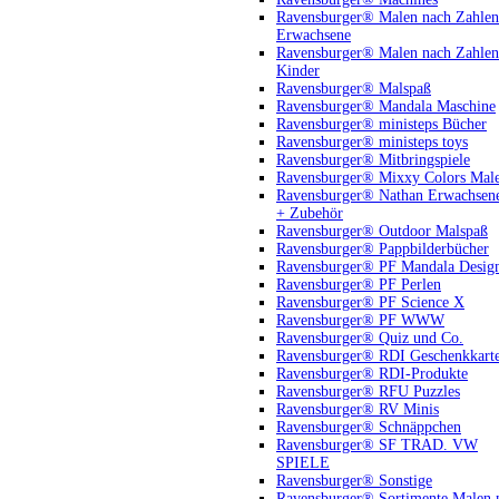
Ravensburger® Malen nach Zahlen
Erwachsene
Ravensburger® Malen nach Zahlen
Kinder
Ravensburger® Malspaß
Ravensburger® Mandala Maschine
Ravensburger® ministeps Bücher
Ravensburger® ministeps toys
Ravensburger® Mitbringspiele
Ravensburger® Mixxy Colors Mal
Ravensburger® Nathan Erwachsen
+ Zubehör
Ravensburger® Outdoor Malspaß
Ravensburger® Pappbilderbücher
Ravensburger® PF Mandala Desig
Ravensburger® PF Perlen
Ravensburger® PF Science X
Ravensburger® PF WWW
Ravensburger® Quiz und Co.
Ravensburger® RDI Geschenkkart
Ravensburger® RDI-Produkte
Ravensburger® RFU Puzzles
Ravensburger® RV Minis
Ravensburger® Schnäppchen
Ravensburger® SF TRAD. VW
SPIELE
Ravensburger® Sonstige
Ravensburger® Sortimente Malen 