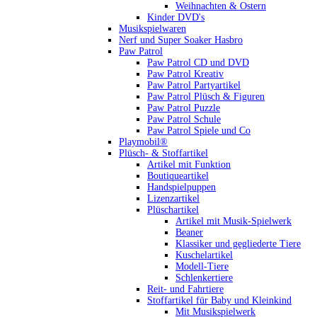
Weihnachten & Ostern
Kinder DVD's
Musikspielwaren
Nerf und Super Soaker Hasbro
Paw Patrol
Paw Patrol CD und DVD
Paw Patrol Kreativ
Paw Patrol Partyartikel
Paw Patrol Plüsch & Figuren
Paw Patrol Puzzle
Paw Patrol Schule
Paw Patrol Spiele und Co
Playmobil®
Plüsch- & Stoffartikel
Artikel mit Funktion
Boutiqueartikel
Handspielpuppen
Lizenzartikel
Plüschartikel
Artikel mit Musik-Spielwerk
Beaner
Klassiker und gegliederte Tiere
Kuschelartikel
Modell-Tiere
Schlenkertiere
Reit- und Fahrtiere
Stoffartikel für Baby und Kleinkind
Mit Musikspielwerk