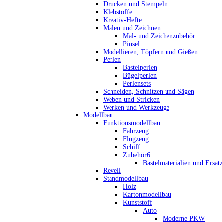
Drucken und Stempeln
Klebstoffe
Kreativ-Hefte
Malen und Zeichnen
Mal- und Zeichenzubehör
Pinsel
Modellieren, Töpfern und Gießen
Perlen
Bastelperlen
Bügelperlen
Perlensets
Schneiden, Schnitzen und Sägen
Weben und Stricken
Werken und Werkzeuge
Modellbau
Funktionsmodellbau
Fahrzeug
Flugzeug
Schiff
Zubehör6
Bastelmaterialien und Ersatz
Revell
Standmodellbau
Holz
Kartonmodellbau
Kunststoff
Auto
Moderne PKW