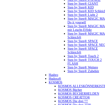
Step by Step® GIANT
Step by Step® KID
Step by Step® KID Schlei
Step by Step® Light 2
Step by Step® MAGIC M
Do it yourself
Step by Step® MAGIC M
mit Leucht-Effekt
Step by Step® MAGIC M
Schleich®
Step by Step® SPACE
Step by Step® SPACE NE
Step by Step® SPACE
Schleich®
Step by Step® Touch 2
Step by Step® TOUCH 2
FLASH
Step by Step® Weitere
Step by Step® Zubehör
Hasbro
Hudora®
KOSMOS
KOSMOS ALLESKÖNNERKIST
KOSMOS Bücher
KOSMOS BÜCHERHELDEN
KOSMOS CREATTO®
KOSMOS Die drei !!!
KOSMOS Die drei ???®