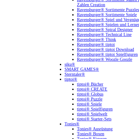
Zahlen Creation
Ravensburger® Sortimente Puzzles
Ravensburger® Sortimente Spiele
Ravensburger® Spiel und Vergnüg
Ravensburger® Spielen und Lerne
Ravensburger® Spiral Designer
Ravensburger® Technical Line
Ravensburger® Think
Ravensburger® tiptoi
Ravensburger® tiptoi Download
Ravensburger® tiptoi Spielfiguren
Ravensburger® Woozle Goozle
siku®
SMART GAMES®
Sterntaler®
tiptoi®
tiptoi® Bücher
tiptoi® CREATE
tiptoi® Globus
tiptoi® Puzzle
tiptoi® Spiele
tiptoi® Spielfiguren
tiptoi® Spielwelt
tiptoi® Starter-Sets
Tonies®
Tonies® Ausrüstung
Tonies® Boxen
Tonies® Figuren