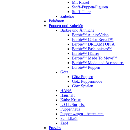
Mit Rassel
Stoff-Puppen/Figuren
Stoff-Tiere
Zubehör
Pokémon
Puppen und Zubehör
Barbie und Ähnliche
Barbie™ Audio/Video
Barbie™ Color Reveal™
Barbie™ DREAMTOPIA
Barbie™ Fashionistas™
Barbie™ Häuser
Barbie™ Made To Move™
Barbie™ Mode und Accessoires
Barbie™ Puppen
Götz
Götz Puppen
Götz Puppenmode
Götz Spielen
HABA
Haushalt
Käthe Kruse
L.O.L Surprise
Puppenhaus
Puppenwagen, -betten etc.
Schildkröt
Zapf
Puzzles