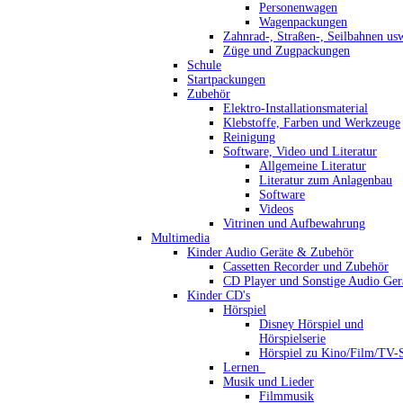
Personenwagen
Wagenpackungen
Zahnrad-, Straßen-, Seilbahnen us
Züge und Zugpackungen
Schule
Startpackungen
Zubehör
Elektro-Installationsmaterial
Klebstoffe, Farben und Werkzeuge
Reinigung
Software, Video und Literatur
Allgemeine Literatur
Literatur zum Anlagenbau
Software
Videos
Vitrinen und Aufbewahrung
Multimedia
Kinder Audio Geräte & Zubehör
Cassetten Recorder und Zubehör
CD Player und Sonstige Audio Ger
Kinder CD's
Hörspiel
Disney Hörspiel und
Hörspielserie
Hörspiel zu Kino/Film/TV-S
Lernen_
Musik und Lieder
Filmmusik