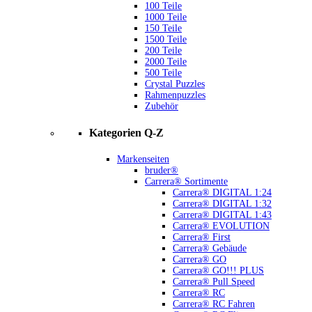
100 Teile
1000 Teile
150 Teile
1500 Teile
200 Teile
2000 Teile
500 Teile
Crystal Puzzles
Rahmenpuzzles
Zubehör
Kategorien Q-Z
Markenseiten
bruder®
Carrera® Sortimente
Carrera® DIGITAL 1:24
Carrera® DIGITAL 1:32
Carrera® DIGITAL 1:43
Carrera® EVOLUTION
Carrera® First
Carrera® Gebäude
Carrera® GO
Carrera® GO!!! PLUS
Carrera® Pull Speed
Carrera® RC
Carrera® RC Fahren