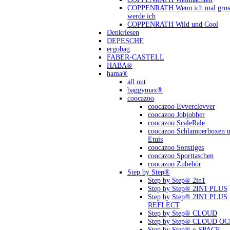
COPPENRATH Wenn ich mal gross
werde ich
COPPENRATH Wild und Cool
Denkriesen
DEPESCHE
ergobag
FABER-CASTELL
HABA®
hama®
all out
baggymax®
coocazoo
coocazoo Evverclevver
coocazoo Jobjobber
coocazoo ScaleRale
coocazoo Schlamperboxen 
Etuis
coocazoo Sonstiges
coocazoo Sporttaschen
coocazoo Zubehör
Step by Step®
Step by Step® 2in1
Step by Step® 2IN1 PLUS
Step by Step® 2IN1 PLUS
REFLECT
Step by Step® CLOUD
Step by Step® CLOUD O
Step by Step® e-SPACE