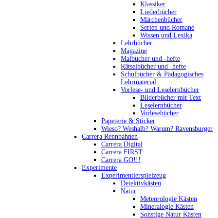
Klassiker
Liederbücher
Märchenbücher
Serien und Romane
Wissen und Lexika
Lehrbücher
Magazine
Malbücher und -hefte
Rätselbücher und -hefte
Schulbücher & Pädagogisches
Lehrmaterial
Vorlese- und Leselernbücher
Bilderbücher mit Text
Leselernbücher
Vorlesebücher
Papeterie & Sticker
Wieso? Weshalb? Warum? Ravensburger
Carrera Rennbahnen
Carrera Digital
Carrera FIRST
Carrera GO!!!
Experimente
Experimentierspielzeug
Detektivkästen
Natur
Meteorologie Kästen
Mineralogie Kästen
Sonstige Natur Kästen