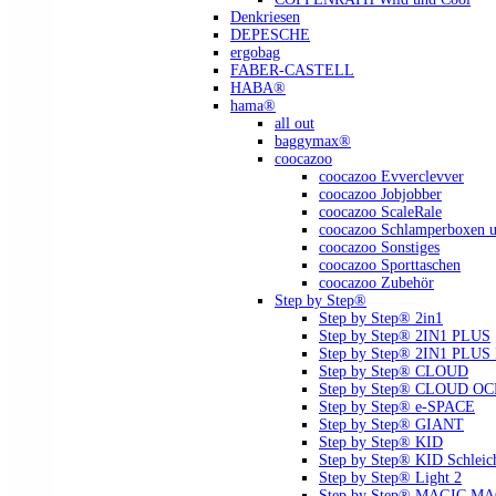
Denkriesen
DEPESCHE
ergobag
FABER-CASTELL
HABA®
hama®
all out
baggymax®
coocazoo
coocazoo Evverclevver
coocazoo Jobjobber
coocazoo ScaleRale
coocazoo Schlamperboxen u
coocazoo Sonstiges
coocazoo Sporttaschen
coocazoo Zubehör
Step by Step®
Step by Step® 2in1
Step by Step® 2IN1 PLUS
Step by Step® 2IN1 PLU
Step by Step® CLOUD
Step by Step® CLOUD O
Step by Step® e-SPACE
Step by Step® GIANT
Step by Step® KID
Step by Step® KID Schlei
Step by Step® Light 2
Step by Step® MAGIC MAGS