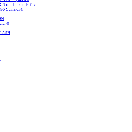
S mit Leucht-Effekt
GS Schleich®
ON
eich®
FLASH
E