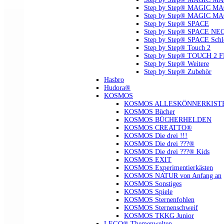
Step by Step® MAGIC MAG
Step by Step® MAGIC MA
Step by Step® SPACE
Step by Step® SPACE NE
Step by Step® SPACE Schl
Step by Step® Touch 2
Step by Step® TOUCH 2 
Step by Step® Weitere
Step by Step® Zubehör
Hasbro
Hudora®
KOSMOS
KOSMOS ALLESKÖNNERKIST
KOSMOS Bücher
KOSMOS BÜCHERHELDEN
KOSMOS CREATTO®
KOSMOS Die drei !!!
KOSMOS Die drei ???®
KOSMOS Die drei ???® Kids
KOSMOS EXIT
KOSMOS Experimentierkästen
KOSMOS NATUR von Anfang an
KOSMOS Sonstiges
KOSMOS Spiele
KOSMOS Sternenfohlen
KOSMOS Sternenschweif
KOSMOS TKKG Junior
LEGO® Themenwelten