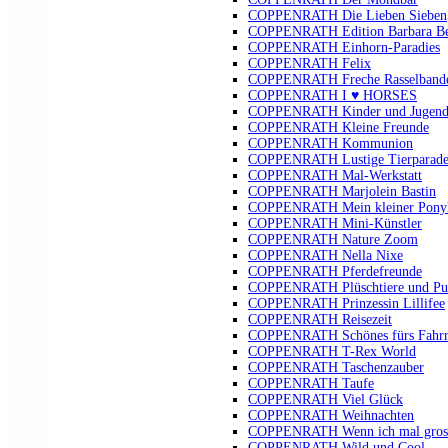
COPPENRATH Die Lieben Sieben
COPPENRATH Edition Barbara B
COPPENRATH Einhorn-Paradies
COPPENRATH Felix
COPPENRATH Freche Rasselband
COPPENRATH I ♥ HORSES
COPPENRATH Kinder und Jugendli
COPPENRATH Kleine Freunde
COPPENRATH Kommunion
COPPENRATH Lustige Tierparad
COPPENRATH Mal-Werkstatt
COPPENRATH Marjolein Bastin
COPPENRATH Mein kleiner Pony
COPPENRATH Mini-Künstler
COPPENRATH Nature Zoom
COPPENRATH Nella Nixe
COPPENRATH Pferdefreunde
COPPENRATH Plüschtiere und Pu
COPPENRATH Prinzessin Lillifee
COPPENRATH Reisezeit
COPPENRATH Schönes fürs Fahr
COPPENRATH T-Rex World
COPPENRATH Taschenzauber
COPPENRATH Taufe
COPPENRATH Viel Glück
COPPENRATH Weihnachten
COPPENRATH Wenn ich mal gross 
COPPENRATH Wild und Cool