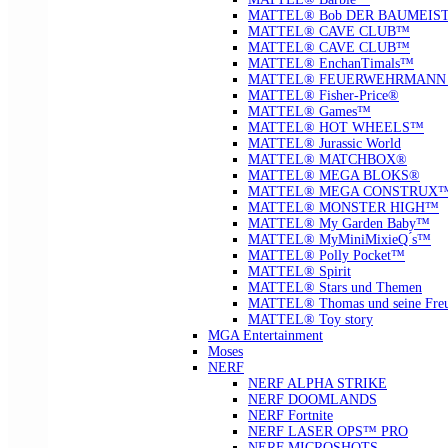
MATTEL® Bob DER BAUMEIS
MATTEL® CAVE CLUB™
MATTEL® CAVE CLUB™
MATTEL® EnchanTimals™
MATTEL® FEUERWEHRMANN
MATTEL® Fisher-Price®
MATTEL® Games™
MATTEL® HOT WHEELS™
MATTEL® Jurassic World
MATTEL® MATCHBOX®
MATTEL® MEGA BLOKS®
MATTEL® MEGA CONSTRUX
MATTEL® MONSTER HIGH™
MATTEL® My Garden Baby™
MATTEL® MyMiniMixieQ ́s™
MATTEL® Polly Pocket™
MATTEL® Spirit
MATTEL® Stars und Themen
MATTEL® Thomas und seine Fre
MATTEL® Toy story
MGA Entertainment
Moses
NERF
NERF ALPHA STRIKE
NERF DOOMLANDS
NERF Fortnite
NERF LASER OPS™ PRO
NERF MICROSHOTS