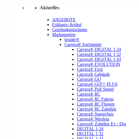
Aktuelles
ANGEBOTE
Exklusiv-Artikel
Geschenkgutscheine
Markenseiten
bruder®
Carrera® Sortimente
Carrera® DIGITAL 1:24
Carrera® DIGITAL 1:32
Carrera® DIGITAL 1:43
Carrera® EVOLUTION
Carrera® First
Carrera® Gebäude
Carrera® GO
Carrera® GO!!! PLUS
Carrera® Pull Speed
Carrera® RC
Carrera® RC Fahren
Carrera® RC Fliegen
Carrera® RC Zubehör
Carrera® StarterSets
Carrera® Wireless
Carrera® Zubehör Ev / Dig
DIGITAL 1:24
DIGITAL 1:32
DIGITAL 1:43