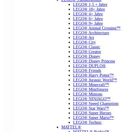
LEGO® 1,5 + Jahre
LEGO® 18+ Jahre
LEGO® 4+ Jahre
LEGO® 6+ Jahre
LEGO® 9+ Jahre
LEGO® Animal Crossing™
LEGO® Architecture
LEGO® Art
LEGO® City
LEGO® Classic
LEGO® Creator
LEGO® Disney
LEGO® Disney Princess
LEGO® DUPLO®
LEGO® Friends
LEGO® Harry Potter™
LEGO® Jurassic World™
LEGO® Minecraft™
LEGO® Minifigures
LEGO® Minions
LEGO® NINJAGO™
LEGO® Speed Champions
LEGO® Star Wars™
LEGO® Super Heroes
LEGO® Super Mario™
LEGO® Technic
MATTEL®
MATTEL® Barbie™