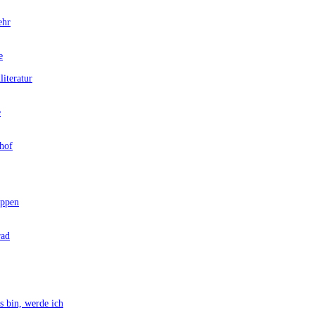
ehr
e
teratur
e
hof
ppen
rad
bin, werde ich