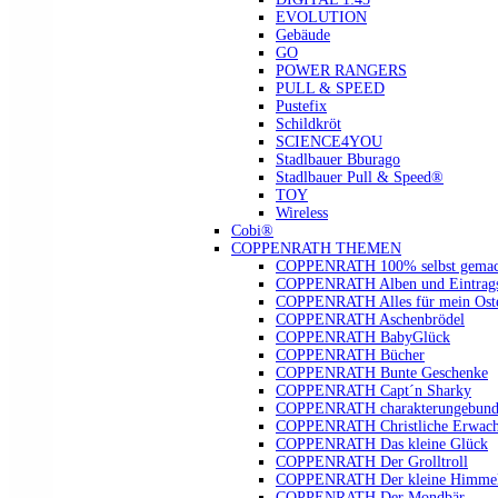
EVOLUTION
Gebäude
GO
POWER RANGERS
PULL & SPEED
Pustefix
Schildkröt
SCIENCE4YOU
Stadlbauer Bburago
Stadlbauer Pull & Speed®
TOY
Wireless
Cobi®
COPPENRATH THEMEN
COPPENRATH 100% selbst gemac
COPPENRATH Alben und Eintrags
COPPENRATH Alles für mein Oste
COPPENRATH Aschenbrödel
COPPENRATH BabyGlück
COPPENRATH Bücher
COPPENRATH Bunte Geschenke
COPPENRATH Capt´n Sharky
COPPENRATH charakterungebund
COPPENRATH Christliche Erwach
COPPENRATH Das kleine Glück
COPPENRATH Der Grolltroll
COPPENRATH Der kleine Himmel
COPPENRATH Der Mondbär