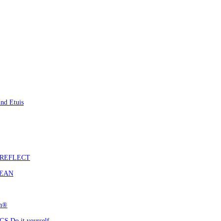
nd Etuis
S REFLECT
CEAN
ch®
 Do it yourself