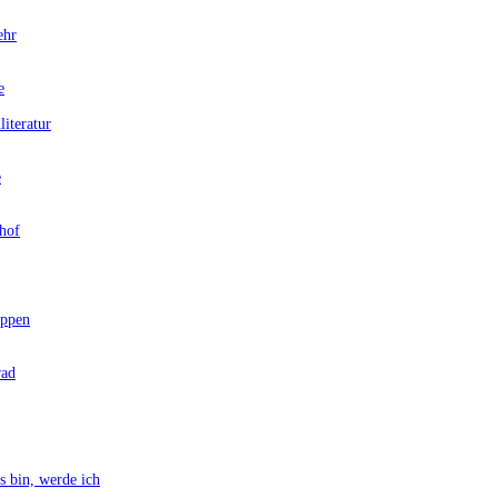
ehr
e
teratur
e
hof
ppen
rad
bin, werde ich