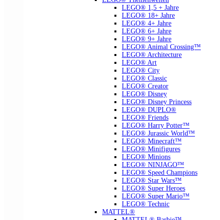
LEGO® 1,5 + Jahre
LEGO® 18+ Jahre
LEGO® 4+ Jahre
LEGO® 6+ Jahre
LEGO® 9+ Jahre
LEGO® Animal Crossing™
LEGO® Architecture
LEGO® Art
LEGO® City
LEGO® Classic
LEGO® Creator
LEGO® Disney
LEGO® Disney Princess
LEGO® DUPLO®
LEGO® Friends
LEGO® Harry Potter™
LEGO® Jurassic World™
LEGO® Minecraft™
LEGO® Minifigures
LEGO® Minions
LEGO® NINJAGO™
LEGO® Speed Champions
LEGO® Star Wars™
LEGO® Super Heroes
LEGO® Super Mario™
LEGO® Technic
MATTEL®
MATTEL® Barbie™