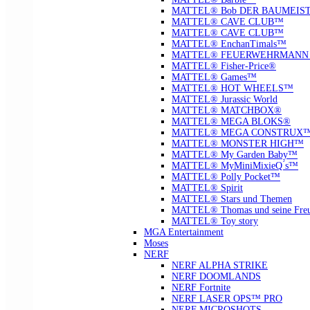
MATTEL® Bob DER BAUMEIS
MATTEL® CAVE CLUB™
MATTEL® CAVE CLUB™
MATTEL® EnchanTimals™
MATTEL® FEUERWEHRMANN
MATTEL® Fisher-Price®
MATTEL® Games™
MATTEL® HOT WHEELS™
MATTEL® Jurassic World
MATTEL® MATCHBOX®
MATTEL® MEGA BLOKS®
MATTEL® MEGA CONSTRUX
MATTEL® MONSTER HIGH™
MATTEL® My Garden Baby™
MATTEL® MyMiniMixieQ ́s™
MATTEL® Polly Pocket™
MATTEL® Spirit
MATTEL® Stars und Themen
MATTEL® Thomas und seine Fre
MATTEL® Toy story
MGA Entertainment
Moses
NERF
NERF ALPHA STRIKE
NERF DOOMLANDS
NERF Fortnite
NERF LASER OPS™ PRO
NERF MICROSHOTS