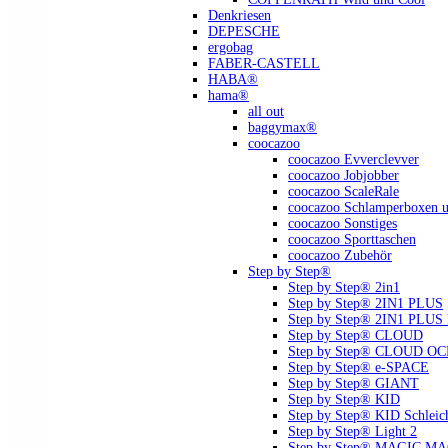
Denkriesen
DEPESCHE
ergobag
FABER-CASTELL
HABA®
hama®
all out
baggymax®
coocazoo
coocazoo Evverclevver
coocazoo Jobjobber
coocazoo ScaleRale
coocazoo Schlamperboxen u
coocazoo Sonstiges
coocazoo Sporttaschen
coocazoo Zubehör
Step by Step®
Step by Step® 2in1
Step by Step® 2IN1 PLUS
Step by Step® 2IN1 PLU
Step by Step® CLOUD
Step by Step® CLOUD O
Step by Step® e-SPACE
Step by Step® GIANT
Step by Step® KID
Step by Step® KID Schlei
Step by Step® Light 2
Step by Step® MAGIC MAGS