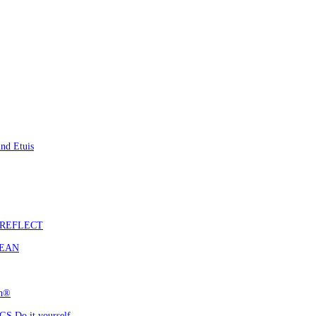
nd Etuis
S REFLECT
CEAN
ch®
 Do it yourself