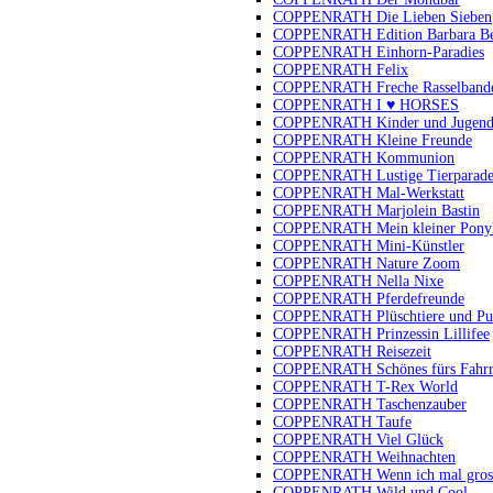
COPPENRATH Die Lieben Sieben
COPPENRATH Edition Barbara B
COPPENRATH Einhorn-Paradies
COPPENRATH Felix
COPPENRATH Freche Rasselband
COPPENRATH I ♥ HORSES
COPPENRATH Kinder und Jugendli
COPPENRATH Kleine Freunde
COPPENRATH Kommunion
COPPENRATH Lustige Tierparad
COPPENRATH Mal-Werkstatt
COPPENRATH Marjolein Bastin
COPPENRATH Mein kleiner Pony
COPPENRATH Mini-Künstler
COPPENRATH Nature Zoom
COPPENRATH Nella Nixe
COPPENRATH Pferdefreunde
COPPENRATH Plüschtiere und Pu
COPPENRATH Prinzessin Lillifee
COPPENRATH Reisezeit
COPPENRATH Schönes fürs Fahr
COPPENRATH T-Rex World
COPPENRATH Taschenzauber
COPPENRATH Taufe
COPPENRATH Viel Glück
COPPENRATH Weihnachten
COPPENRATH Wenn ich mal gross 
COPPENRATH Wild und Cool