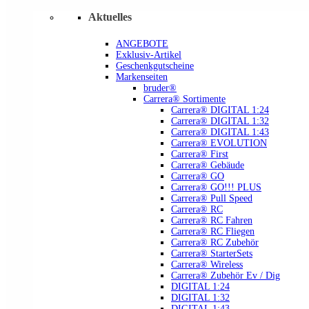
Aktuelles
ANGEBOTE
Exklusiv-Artikel
Geschenkgutscheine
Markenseiten
bruder®
Carrera® Sortimente
Carrera® DIGITAL 1:24
Carrera® DIGITAL 1:32
Carrera® DIGITAL 1:43
Carrera® EVOLUTION
Carrera® First
Carrera® Gebäude
Carrera® GO
Carrera® GO!!! PLUS
Carrera® Pull Speed
Carrera® RC
Carrera® RC Fahren
Carrera® RC Fliegen
Carrera® RC Zubehör
Carrera® StarterSets
Carrera® Wireless
Carrera® Zubehör Ev / Dig
DIGITAL 1:24
DIGITAL 1:32
DIGITAL 1:43