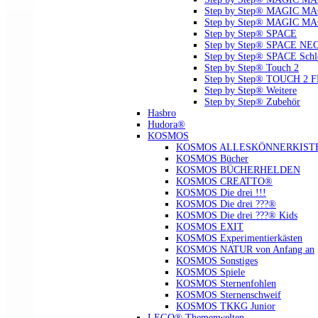
Step by Step® MAGIC MAG
Step by Step® MAGIC MA
Step by Step® SPACE
Step by Step® SPACE NE
Step by Step® SPACE Schl
Step by Step® Touch 2
Step by Step® TOUCH 2 
Step by Step® Weitere
Step by Step® Zubehör
Hasbro
Hudora®
KOSMOS
KOSMOS ALLESKÖNNERKIST
KOSMOS Bücher
KOSMOS BÜCHERHELDEN
KOSMOS CREATTO®
KOSMOS Die drei !!!
KOSMOS Die drei ???®
KOSMOS Die drei ???® Kids
KOSMOS EXIT
KOSMOS Experimentierkästen
KOSMOS NATUR von Anfang an
KOSMOS Sonstiges
KOSMOS Spiele
KOSMOS Sternenfohlen
KOSMOS Sternenschweif
KOSMOS TKKG Junior
LEGO® Themenwelten