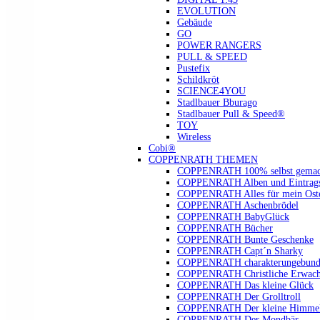
EVOLUTION
Gebäude
GO
POWER RANGERS
PULL & SPEED
Pustefix
Schildkröt
SCIENCE4YOU
Stadlbauer Bburago
Stadlbauer Pull & Speed®
TOY
Wireless
Cobi®
COPPENRATH THEMEN
COPPENRATH 100% selbst gemac
COPPENRATH Alben und Eintrags
COPPENRATH Alles für mein Oste
COPPENRATH Aschenbrödel
COPPENRATH BabyGlück
COPPENRATH Bücher
COPPENRATH Bunte Geschenke
COPPENRATH Capt´n Sharky
COPPENRATH charakterungebund
COPPENRATH Christliche Erwach
COPPENRATH Das kleine Glück
COPPENRATH Der Grolltroll
COPPENRATH Der kleine Himmel
COPPENRATH Der Mondbär