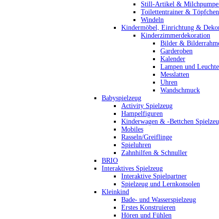
Still-Artikel & Milchpumpe
Toilettentrainer & Töpfchen
Windeln
Kindermöbel, Einrichtung & Dekor
Kinderzimmerdekoration
Bilder & Bilderrahm
Garderoben
Kalender
Lampen und Leucht
Messlatten
Uhren
Wandschmuck
Babyspielzeug
Activity Spielzeug
Hampelfiguren
Kinderwagen & -Bettchen Spielze
Mobiles
Rasseln/Greiflinge
Spieluhren
Zahnhilfen & Schnuller
BRIO
Interaktives Spielzeug
Interaktive Spielpartner
Spielzeug und Lernkonsolen
Kleinkind
Bade- und Wasserspielzeug
Erstes Konstruieren
Hören und Fühlen