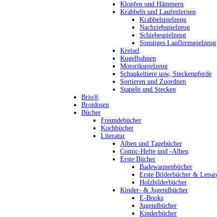
Klopfen und Hämmern
Krabbeln und Laufenlernen
Krabbelspielzeug
Nachziehspielzeug
Schiebespielzeug
Sonstiges Lauflernspielzeug
Kreisel
Kugelbahnen
Motorikspielzeug
Schaukeltiere usw, Steckenpferde
Sortieren und Zuordnen
Stapeln und Stecken
Brio®
Brotdosen
Bücher
Freundebücher
Kochbücher
Literatur
Alben und Tagebücher
Comic-Hefte und -Alben
Erste Bücher
Badewannenbücher
Erste Bilderbücher & Lepar
Holzbilderbücher
Kinder- & Jugendbücher
E-Books
Jugendbücher
Kinderbücher