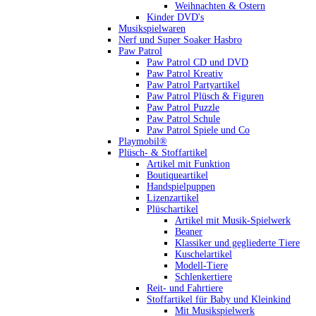
Weihnachten & Ostern
Kinder DVD's
Musikspielwaren
Nerf und Super Soaker Hasbro
Paw Patrol
Paw Patrol CD und DVD
Paw Patrol Kreativ
Paw Patrol Partyartikel
Paw Patrol Plüsch & Figuren
Paw Patrol Puzzle
Paw Patrol Schule
Paw Patrol Spiele und Co
Playmobil®
Plüsch- & Stoffartikel
Artikel mit Funktion
Boutiqueartikel
Handspielpuppen
Lizenzartikel
Plüschartikel
Artikel mit Musik-Spielwerk
Beaner
Klassiker und gegliederte Tiere
Kuschelartikel
Modell-Tiere
Schlenkertiere
Reit- und Fahrtiere
Stoffartikel für Baby und Kleinkind
Mit Musikspielwerk