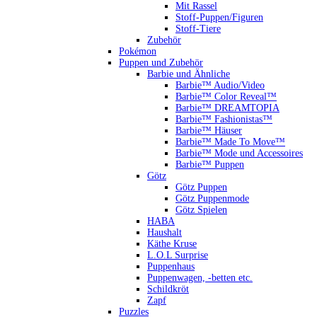
Mit Rassel
Stoff-Puppen/Figuren
Stoff-Tiere
Zubehör
Pokémon
Puppen und Zubehör
Barbie und Ähnliche
Barbie™ Audio/Video
Barbie™ Color Reveal™
Barbie™ DREAMTOPIA
Barbie™ Fashionistas™
Barbie™ Häuser
Barbie™ Made To Move™
Barbie™ Mode und Accessoires
Barbie™ Puppen
Götz
Götz Puppen
Götz Puppenmode
Götz Spielen
HABA
Haushalt
Käthe Kruse
L.O.L Surprise
Puppenhaus
Puppenwagen, -betten etc.
Schildkröt
Zapf
Puzzles