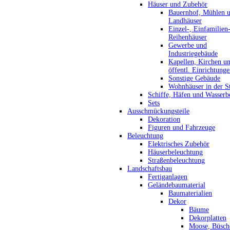
Häuser und Zubehör
Bauernhof, Mühlen 
Landhäuser
Einzel-, Einfamilien
Reihenhäuser
Gewerbe und
Industriegebäude
Kapellen, Kirchen u
öffentl. Einrichtung
Sonstige Gebäude
Wohnhäuser in der S
Schiffe, Häfen und Wasserb
Sets
Ausschmückungsteile
Dekoration
Figuren und Fahrzeuge
Beleuchtung
Elektrisches Zubehör
Häuserbeleuchtung
Straßenbeleuchtung
Landschaftsbau
Fertiganlagen
Geländebaumaterial
Baumaterialien
Dekor
Bäume
Dekorplatten
Moose, Büsch