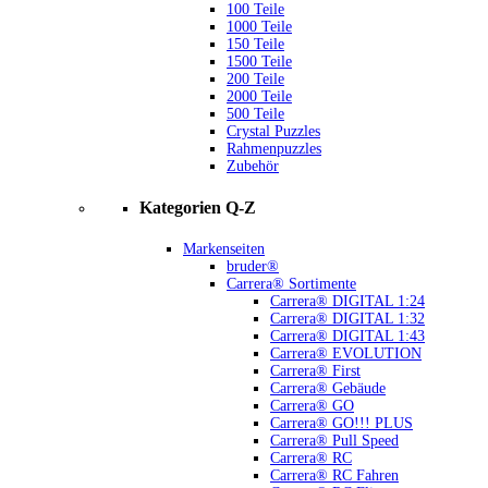
100 Teile
1000 Teile
150 Teile
1500 Teile
200 Teile
2000 Teile
500 Teile
Crystal Puzzles
Rahmenpuzzles
Zubehör
Kategorien Q-Z
Markenseiten
bruder®
Carrera® Sortimente
Carrera® DIGITAL 1:24
Carrera® DIGITAL 1:32
Carrera® DIGITAL 1:43
Carrera® EVOLUTION
Carrera® First
Carrera® Gebäude
Carrera® GO
Carrera® GO!!! PLUS
Carrera® Pull Speed
Carrera® RC
Carrera® RC Fahren