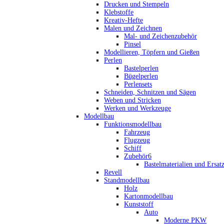
Drucken und Stempeln
Klebstoffe
Kreativ-Hefte
Malen und Zeichnen
Mal- und Zeichenzubehör
Pinsel
Modellieren, Töpfern und Gießen
Perlen
Bastelperlen
Bügelperlen
Perlensets
Schneiden, Schnitzen und Sägen
Weben und Stricken
Werken und Werkzeuge
Modellbau
Funktionsmodellbau
Fahrzeug
Flugzeug
Schiff
Zubehör6
Bastelmaterialien und Ersatz
Revell
Standmodellbau
Holz
Kartonmodellbau
Kunststoff
Auto
Moderne PKW