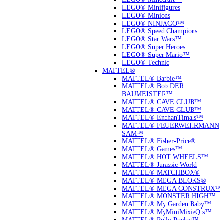
LEGO® Minifigures
LEGO® Minions
LEGO® NINJAGO™
LEGO® Speed Champions
LEGO® Star Wars™
LEGO® Super Heroes
LEGO® Super Mario™
LEGO® Technic
MATTEL®
MATTEL® Barbie™
MATTEL® Bob DER
BAUMEISTER™
MATTEL® CAVE CLUB™
MATTEL® CAVE CLUB™
MATTEL® EnchanTimals™
MATTEL® FEUERWEHRMANN
SAM™
MATTEL® Fisher-Price®
MATTEL® Games™
MATTEL® HOT WHEELS™
MATTEL® Jurassic World
MATTEL® MATCHBOX®
MATTEL® MEGA BLOKS®
MATTEL® MEGA CONSTRUX
MATTEL® MONSTER HIGH™
MATTEL® My Garden Baby™
MATTEL® MyMiniMixieQ ́s™
MATTEL® Polly Pocket™