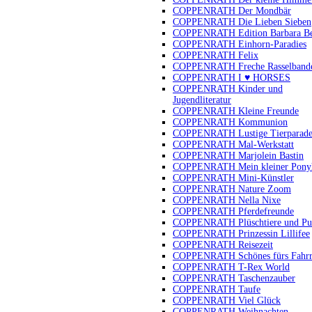
COPPENRATH Der Mondbär
COPPENRATH Die Lieben Sieben
COPPENRATH Edition Barbara B
COPPENRATH Einhorn-Paradies
COPPENRATH Felix
COPPENRATH Freche Rasselband
COPPENRATH I ♥ HORSES
COPPENRATH Kinder und
Jugendliteratur
COPPENRATH Kleine Freunde
COPPENRATH Kommunion
COPPENRATH Lustige Tierparad
COPPENRATH Mal-Werkstatt
COPPENRATH Marjolein Bastin
COPPENRATH Mein kleiner Pony
COPPENRATH Mini-Künstler
COPPENRATH Nature Zoom
COPPENRATH Nella Nixe
COPPENRATH Pferdefreunde
COPPENRATH Plüschtiere und Pu
COPPENRATH Prinzessin Lillifee
COPPENRATH Reisezeit
COPPENRATH Schönes fürs Fahr
COPPENRATH T-Rex World
COPPENRATH Taschenzauber
COPPENRATH Taufe
COPPENRATH Viel Glück
COPPENRATH Weihnachten