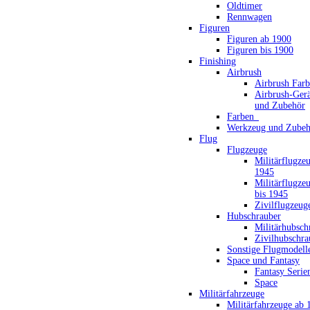
Oldtimer
Rennwagen
Figuren
Figuren ab 1900
Figuren bis 1900
Finishing
Airbrush
Airbrush Far
Airbrush-Gerä
und Zubehör
Farben_
Werkzeug und Zubeh
Flug
Flugzeuge
Militärflugze
1945
Militärflugze
bis 1945
Zivilflugzeug
Hubschrauber
Militärhubsch
Zivilhubschra
Sonstige Flugmodell
Space und Fantasy
Fantasy Serie
Space
Militärfahrzeuge
Militärfahrzeuge ab 