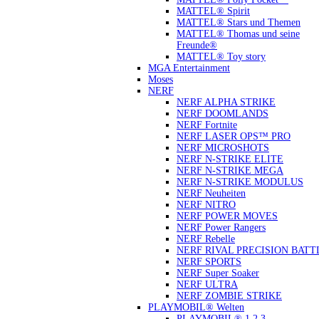
MATTEL® Spirit
MATTEL® Stars und Themen
MATTEL® Thomas und seine
Freunde®
MATTEL® Toy story
MGA Entertainment
Moses
NERF
NERF ALPHA STRIKE
NERF DOOMLANDS
NERF Fortnite
NERF LASER OPS™ PRO
NERF MICROSHOTS
NERF N-STRIKE ELITE
NERF N-STRIKE MEGA
NERF N-STRIKE MODULUS
NERF Neuheiten
NERF NITRO
NERF POWER MOVES
NERF Power Rangers
NERF Rebelle
NERF RIVAL PRECISION BATT
NERF SPORTS
NERF Super Soaker
NERF ULTRA
NERF ZOMBIE STRIKE
PLAYMOBIL® Welten
PLAYMOBIL® 1.2.3.