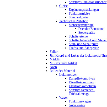
Sonstiges Funktionszubehör
Gleise
Ergänzungspackungen
Funktionsgleise
Standardgleise
Technisches Zubehör
Mehrzugsteuerung
Decoder/Bausteine
Steuergeräte
Schaltsysteme
Schattenbahnhof und Steue
Stell- und Schaltpulte
Trafos und Fahrgeräte
Faller
Jim Knopf und Lukas der Lokomotivführ
Märklin
MC exklusiv Artikel
Noch
Rollendes Material
Lokomotiven
Dampflokomotiven
Diesellokomotiven
Elektrolokomotiven
Sonstige Schienen-
Triebfahrzeuge
Wagen
Funktionswagen
Güterwagen