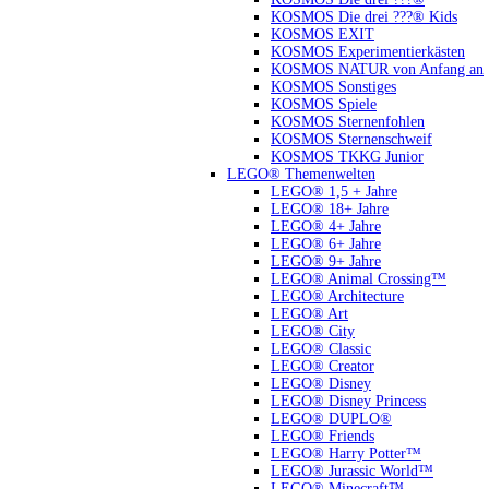
KOSMOS Die drei ???® Kids
KOSMOS EXIT
KOSMOS Experimentierkästen
KOSMOS NATUR von Anfang an
KOSMOS Sonstiges
KOSMOS Spiele
KOSMOS Sternenfohlen
KOSMOS Sternenschweif
KOSMOS TKKG Junior
LEGO® Themenwelten
LEGO® 1,5 + Jahre
LEGO® 18+ Jahre
LEGO® 4+ Jahre
LEGO® 6+ Jahre
LEGO® 9+ Jahre
LEGO® Animal Crossing™
LEGO® Architecture
LEGO® Art
LEGO® City
LEGO® Classic
LEGO® Creator
LEGO® Disney
LEGO® Disney Princess
LEGO® DUPLO®
LEGO® Friends
LEGO® Harry Potter™
LEGO® Jurassic World™
LEGO® Minecraft™