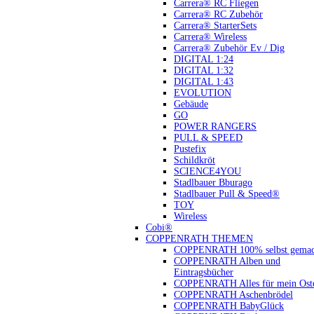
Carrera® RC Fliegen
Carrera® RC Zubehör
Carrera® StarterSets
Carrera® Wireless
Carrera® Zubehör Ev / Dig
DIGITAL 1:24
DIGITAL 1:32
DIGITAL 1:43
EVOLUTION
Gebäude
GO
POWER RANGERS
PULL & SPEED
Pustefix
Schildkröt
SCIENCE4YOU
Stadlbauer Bburago
Stadlbauer Pull & Speed®
TOY
Wireless
Cobi®
COPPENRATH THEMEN
COPPENRATH 100% selbst gemac
COPPENRATH Alben und
Eintragsbücher
COPPENRATH Alles für mein Oste
COPPENRATH Aschenbrödel
COPPENRATH BabyGlück