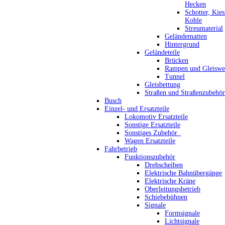
Hecken
Schotter, Kie
Kohle
Streumaterial
Geländematten
Hintergrund
Geländeteile
Brücken
Rampen und Gleiswe
Tunnel
Gleisbettung
Straßen und Straßenzubehör
Busch
Einzel- und Ersatzteile
Lokomotiv Ersatzteile
Sonstige Ersatzteile
Sonstiges Zubehör_
Wagen Ersatzteile
Fahrbetrieb
Funktionszubehör
Drehscheiben
Elektrische Bahnübergänge
Elektrische Kräne
Oberleitungsbetrieb
Schiebebühnen
Signale
Formsignale
Lichtsignale