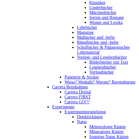
Klassiker
Liederbücher
Märchenbücher
Serien und Romane
Wissen und Lexika
Lehrbücher
Magazine
Malbücher und -hefte
Rätselbücher und -hefte
Schulbücher & Pädagogisches
Lehrmaterial
Vorlese- und Leselernbücher
Bilderbücher mit Text
Leselernbücher
Vorlesebücher
Papeterie & Sticker
Wieso? Weshalb? Warum? Ravensburger
Carrera Rennbahnen
Carrera Digital
Carrera FIRST
Carrera GO!!!
Experimente
Experimentierspielzeug
Detektivkästen
Natur
Meteorologie Kästen
Mineralogie Kästen
Sonstige Natur Kästen