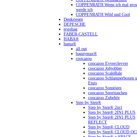
COPPENRATH Wenn ich mal gross
werde ich
COPPENRATH Wild und Cool
Denkriesen
DEPESCHE
ergobag
FABER-CASTELL
HABA®
hama®
all out
baggymax®
coocazoo
coocazoo Evverclevver
coocazoo Jobjobber
coocazoo ScaleRale
coocazoo Schlamperboxen 
Etuis
coocazoo Sonstiges
coocazoo Sporttaschen
coocazoo Zubehör
Step by Step®
Step by Step® 2in1
Step by Step® 2IN1 PLUS
Step by Step® 2IN1 PLUS
REFLECT
Step by Step® CLOUD
Step by Step® CLOUD O
Step by Step® e-SPACE