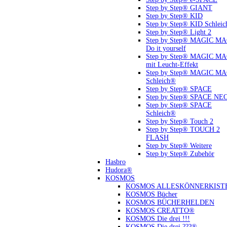
Step by Step® GIANT
Step by Step® KID
Step by Step® KID Schlei
Step by Step® Light 2
Step by Step® MAGIC M
Do it yourself
Step by Step® MAGIC M
mit Leucht-Effekt
Step by Step® MAGIC M
Schleich®
Step by Step® SPACE
Step by Step® SPACE NE
Step by Step® SPACE
Schleich®
Step by Step® Touch 2
Step by Step® TOUCH 2
FLASH
Step by Step® Weitere
Step by Step® Zubehör
Hasbro
Hudora®
KOSMOS
KOSMOS ALLESKÖNNERKIST
KOSMOS Bücher
KOSMOS BÜCHERHELDEN
KOSMOS CREATTO®
KOSMOS Die drei !!!
KOSMOS Die drei ???®