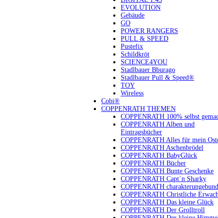
EVOLUTION
Gebäude
GO
POWER RANGERS
PULL & SPEED
Pustefix
Schildkröt
SCIENCE4YOU
Stadlbauer Bburago
Stadlbauer Pull & Speed®
TOY
Wireless
Cobi®
COPPENRATH THEMEN
COPPENRATH 100% selbst gemac
COPPENRATH Alben und
Eintragsbücher
COPPENRATH Alles für mein Oste
COPPENRATH Aschenbrödel
COPPENRATH BabyGlück
COPPENRATH Bücher
COPPENRATH Bunte Geschenke
COPPENRATH Capt´n Sharky
COPPENRATH charakterungebund
COPPENRATH Christliche Erwach
COPPENRATH Das kleine Glück
COPPENRATH Der Grolltroll
COPPENRATH Der kleine Himmel