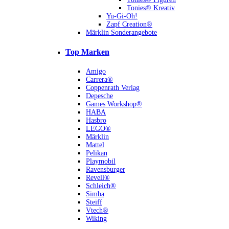
Tonies® Kreativ
Yu-Gi-Oh!
Zapf Creation®
Märklin Sonderangebote
Top Marken
Amigo
Carrera®
Coppenrath Verlag
Depesche
Games Workshop®
HABA
Hasbro
LEGO®
Märklin
Mattel
Pelikan
Playmobil
Ravensburger
Revell®
Schleich®
Simba
Steiff
Vtech®
Wiking