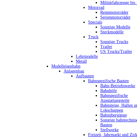
Militärfahrzeuge bis
Motorrad
Rennmotorräder
Serienmotorräder
Specials
Sonstige Modelle
Steckmodelle
Truck
Sonstige Trucks
Trailer
US Trucks/Trailer
Lehrmodelle
Metall
Modelleisenbahn
Anlagenbau
Aufbauten
Bahnspezifische Bauten
Bahn-Betriebswerke
Bahnhöfe
Bahnspezifische
Ausstattungsteile
Bahnsteige, Hallen u
Lokschuppen
Bahnübergänge
Sonstige bahntechnis
Bauten
Stellwerke
Freizeit, Jahrmarkt und Zir