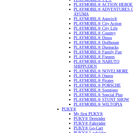
PLAYMOBIL® ACTION HEROE
PLAYMOBIL® ADVENTURES 
AYUMA
PLAYMOBIL® Asterix®
PLAYMOBIL® City Action
PLAYMOBIL® City Life
PLAYMOBIL® Country
PLAYMOBIL® Dinos
PLAYMOBIL® Dollhouse
PLAYMOBIL® Duopacks
PLAYMOBIL® Family Fun
PLAYMOBIL® Figures
PLAYMOBIL® NARUTO
SHIPPUDEN
PLAYMOBIL® NOVELMORE
PLAYMOBIL® Ostern
PLAYMOBIL® Pirates
PLAYMOBIL® PORSCHE
PLAYMOBIL® Sonstiges
PLAYMOBIL® Special Plus
PLAYMOBIL® STUNT SHOW
PLAYMOBIL® WILTOPIA
PUKY®
My first PUKY®
PUKY® Dreiräder
PUKY® Fahrräder
PUKY® Go-Cart
PUKY® Laufräder