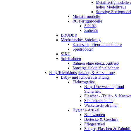
Metallfertigmodelle 
hoher Modelltreue
Sonstige Fertigmodel
Miniaturmodelle
RC Fertigmodelle
Schiffe
Zubehör
BRUDER
Mechanisches Spielzeug
Karussells, Figuren und Tiere
Spielroboter
SIKU
Spielbahnen
Bahnen ohne elektr. Antrieb
Sonstige elektr. Spielbahnen
Baby/Kleinkindspielzeug & Ausstattung
Baby- und Kinderausstattung
Elektrogeräte
Baby Überwachung und
Sicherheit
Flaschen- /Teller- & Kostw
Sicherheitslichter
Wickeltisch-Strahler
Hygiene-Artikel
Badewannen
Bestecke & Geschirr
Pflegeartikel
Sauger, Flaschen & Zahnhil