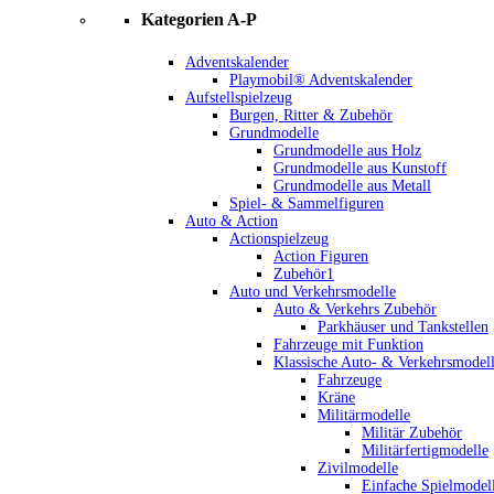
Kategorien A-P
Adventskalender
Playmobil® Adventskalender
Aufstellspielzeug
Burgen, Ritter & Zubehör
Grundmodelle
Grundmodelle aus Holz
Grundmodelle aus Kunstoff
Grundmodelle aus Metall
Spiel- & Sammelfiguren
Auto & Action
Actionspielzeug
Action Figuren
Zubehör1
Auto und Verkehrsmodelle
Auto & Verkehrs Zubehör
Parkhäuser und Tankstellen
Fahrzeuge mit Funktion
Klassische Auto- & Verkehrsmodel
Fahrzeuge
Kräne
Militärmodelle
Militär Zubehör
Militärfertigmodelle
Zivilmodelle
Einfache Spielmodel