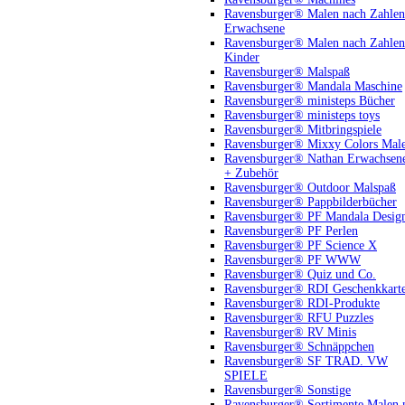
Ravensburger® Malen nach Zahlen
Erwachsene
Ravensburger® Malen nach Zahlen
Kinder
Ravensburger® Malspaß
Ravensburger® Mandala Maschine
Ravensburger® ministeps Bücher
Ravensburger® ministeps toys
Ravensburger® Mitbringspiele
Ravensburger® Mixxy Colors Mal
Ravensburger® Nathan Erwachsen
+ Zubehör
Ravensburger® Outdoor Malspaß
Ravensburger® Pappbilderbücher
Ravensburger® PF Mandala Desig
Ravensburger® PF Perlen
Ravensburger® PF Science X
Ravensburger® PF WWW
Ravensburger® Quiz und Co.
Ravensburger® RDI Geschenkkart
Ravensburger® RDI-Produkte
Ravensburger® RFU Puzzles
Ravensburger® RV Minis
Ravensburger® Schnäppchen
Ravensburger® SF TRAD. VW
SPIELE
Ravensburger® Sonstige
Ravensburger® Sortimente Malen 