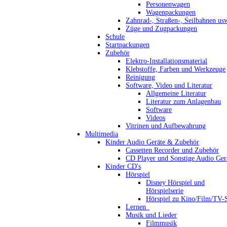
Personenwagen
Wagenpackungen
Zahnrad-, Straßen-, Seilbahnen us
Züge und Zugpackungen
Schule
Startpackungen
Zubehör
Elektro-Installationsmaterial
Klebstoffe, Farben und Werkzeuge
Reinigung
Software, Video und Literatur
Allgemeine Literatur
Literatur zum Anlagenbau
Software
Videos
Vitrinen und Aufbewahrung
Multimedia
Kinder Audio Geräte & Zubehör
Cassetten Recorder und Zubehör
CD Player und Sonstige Audio Ger
Kinder CD's
Hörspiel
Disney Hörspiel und
Hörspielserie
Hörspiel zu Kino/Film/TV-S
Lernen_
Musik und Lieder
Filmmusik