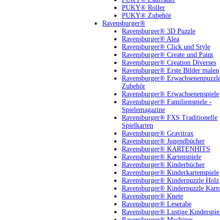
PUKY® Roller
PUKY® Zubehör
Ravensburger®
Ravensburger® 3D Puzzle
Ravensburger® Alea
Ravensburger® Click und Style
Ravensburger® Create und Paint
Ravensburger® Creation Diverses
Ravensburger® Erste Bilder malen
Ravensburger® Erwachsenenpuzzl
Zubehör
Ravensburger® Erwachsenenspiele
Ravensburger® Familienspiele -
Spielemagazine
Ravensburger® FXS Traditionelle
Spielkarten
Ravensburger® Gravitrax
Ravensburger® Jugendbücher
Ravensburger® KARTENHITS
Ravensburger® Kartenspiele
Ravensburger® Kinderbücher
Ravensburger® Kinderkartenspiele
Ravensburger® Kinderpuzzle Holz
Ravensburger® Kinderpuzzle Kart
Ravensburger® Knete
Ravensburger® Leserabe
Ravensburger® Lustige Kinderspie
Ravensburger® Machines