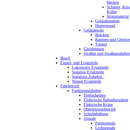
Hecken
Schotter, Kie
Kohle
Streumaterial
Geländematten
Hintergrund
Geländeteile
Brücken
Rampen und Gleiswe
Tunnel
Gleisbettung
Straßen und Straßenzubehör
Busch
Einzel- und Ersatzteile
Lokomotiv Ersatzteile
Sonstige Ersatzteile
Sonstiges Zubehör_
Wagen Ersatzteile
Fahrbetrieb
Funktionszubehör
Drehscheiben
Elektrische Bahnübergänge
Elektrische Kräne
Oberleitungsbetrieb
Schiebebühnen
Signale
Formsignale
Lichtsignale