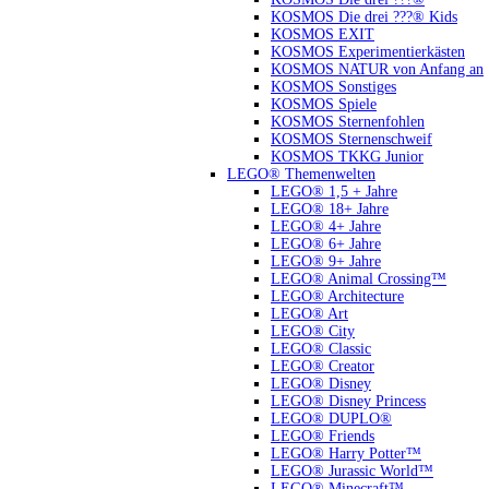
KOSMOS Die drei ???® Kids
KOSMOS EXIT
KOSMOS Experimentierkästen
KOSMOS NATUR von Anfang an
KOSMOS Sonstiges
KOSMOS Spiele
KOSMOS Sternenfohlen
KOSMOS Sternenschweif
KOSMOS TKKG Junior
LEGO® Themenwelten
LEGO® 1,5 + Jahre
LEGO® 18+ Jahre
LEGO® 4+ Jahre
LEGO® 6+ Jahre
LEGO® 9+ Jahre
LEGO® Animal Crossing™
LEGO® Architecture
LEGO® Art
LEGO® City
LEGO® Classic
LEGO® Creator
LEGO® Disney
LEGO® Disney Princess
LEGO® DUPLO®
LEGO® Friends
LEGO® Harry Potter™
LEGO® Jurassic World™
LEGO® Minecraft™