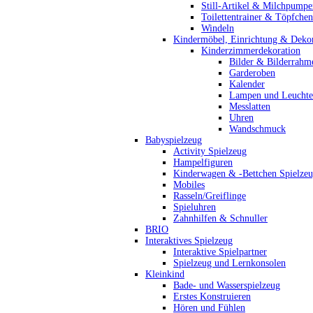
Still-Artikel & Milchpumpe
Toilettentrainer & Töpfchen
Windeln
Kindermöbel, Einrichtung & Dekor
Kinderzimmerdekoration
Bilder & Bilderrahm
Garderoben
Kalender
Lampen und Leucht
Messlatten
Uhren
Wandschmuck
Babyspielzeug
Activity Spielzeug
Hampelfiguren
Kinderwagen & -Bettchen Spielze
Mobiles
Rasseln/Greiflinge
Spieluhren
Zahnhilfen & Schnuller
BRIO
Interaktives Spielzeug
Interaktive Spielpartner
Spielzeug und Lernkonsolen
Kleinkind
Bade- und Wasserspielzeug
Erstes Konstruieren
Hören und Fühlen