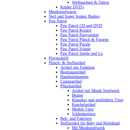
Weihnachten & Ostern
Kinder DVD's
Musikspielwaren
Nerf und Super Soaker Hasbro
Paw Patrol
Paw Patrol CD und DVD
Paw Patrol Kreativ
Paw Patrol Partyartikel
Paw Patrol Plüsch & Figuren
Paw Patrol Puzzle
Paw Patrol Schule
Paw Patrol Spiele und Co
Playmobil®
Plüsch- & Stoffartikel
Artikel mit Funktion
Boutiqueartikel
Handspielpuppen
Lizenzartikel
Plüschartikel
Artikel mit Musik-Spielwerk
Beaner
Klassiker und gegliederte Tiere
Kuschelartikel
Modell-Tiere
Schlenkertiere
Reit- und Fahrtiere
Stoffartikel für Baby und Kleinkind
Mit Musikspielwerk