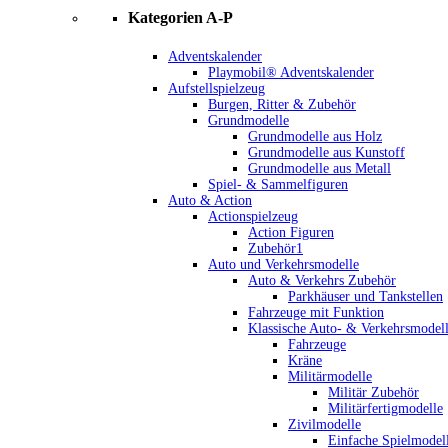
Kategorien A-P
Adventskalender
Playmobil® Adventskalender
Aufstellspielzeug
Burgen, Ritter & Zubehör
Grundmodelle
Grundmodelle aus Holz
Grundmodelle aus Kunstoff
Grundmodelle aus Metall
Spiel- & Sammelfiguren
Auto & Action
Actionspielzeug
Action Figuren
Zubehör1
Auto und Verkehrsmodelle
Auto & Verkehrs Zubehör
Parkhäuser und Tankstellen
Fahrzeuge mit Funktion
Klassische Auto- & Verkehrsmodel
Fahrzeuge
Kräne
Militärmodelle
Militär Zubehör
Militärfertigmodelle
Zivilmodelle
Einfache Spielmodel