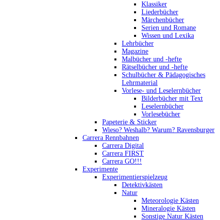
Klassiker
Liederbücher
Märchenbücher
Serien und Romane
Wissen und Lexika
Lehrbücher
Magazine
Malbücher und -hefte
Rätselbücher und -hefte
Schulbücher & Pädagogisches
Lehrmaterial
Vorlese- und Leselernbücher
Bilderbücher mit Text
Leselernbücher
Vorlesebücher
Papeterie & Sticker
Wieso? Weshalb? Warum? Ravensburger
Carrera Rennbahnen
Carrera Digital
Carrera FIRST
Carrera GO!!!
Experimente
Experimentierspielzeug
Detektivkästen
Natur
Meteorologie Kästen
Mineralogie Kästen
Sonstige Natur Kästen