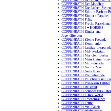
COPPENRATH Der Mondbär
COPPENRATH Die Lieben Sieben
COPPENRATH Edition Barbara B
COPPENRATH Einhorn-Paradies
COPPENRATH Felix
COPPENRATH Freche Rasselband
COPPENRATH I ♥ HORSES
COPPENRATH Kinder und
Jugendliteratur
COPPENRATH Kleine Freunde
COPPENRATH Kommunion
COPPENRATH Lustige Tierparad
COPPENRATH Mal-Werkstatt
COPPENRATH Marjolein Bastin
COPPENRATH Mein kleiner Pony
COPPENRATH Mini-Künstler
COPPENRATH Nature Zoom
COPPENRATH Nella Nixe
COPPENRATH Pferdefreunde
COPPENRATH Plüschtiere und Pu
COPPENRATH Prinzessin Lillifee
COPPENRATH Reisezeit
COPPENRATH Schönes fürs Fahr
COPPENRATH T-Rex World
COPPENRATH Taschenzauber
COPPENRATH Taufe
COPPENRATH Viel Glück
COPPENRATH Weihnachten