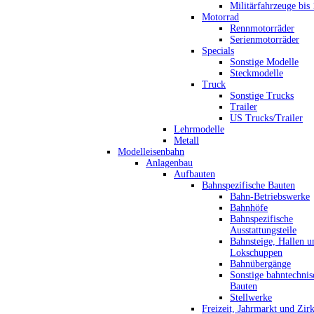
Militärfahrzeuge bis
Motorrad
Rennmotorräder
Serienmotorräder
Specials
Sonstige Modelle
Steckmodelle
Truck
Sonstige Trucks
Trailer
US Trucks/Trailer
Lehrmodelle
Metall
Modelleisenbahn
Anlagenbau
Aufbauten
Bahnspezifische Bauten
Bahn-Betriebswerke
Bahnhöfe
Bahnspezifische
Ausstattungsteile
Bahnsteige, Hallen u
Lokschuppen
Bahnübergänge
Sonstige bahntechnis
Bauten
Stellwerke
Freizeit, Jahrmarkt und Zir