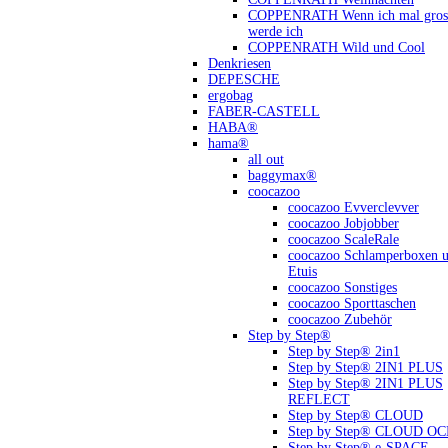
COPPENRATH Wenn ich mal gross
werde ich
COPPENRATH Wild und Cool
Denkriesen
DEPESCHE
ergobag
FABER-CASTELL
HABA®
hama®
all out
baggymax®
coocazoo
coocazoo Evverclevver
coocazoo Jobjobber
coocazoo ScaleRale
coocazoo Schlamperboxen 
Etuis
coocazoo Sonstiges
coocazoo Sporttaschen
coocazoo Zubehör
Step by Step®
Step by Step® 2in1
Step by Step® 2IN1 PLUS
Step by Step® 2IN1 PLUS
REFLECT
Step by Step® CLOUD
Step by Step® CLOUD O
Step by Step® e-SPACE