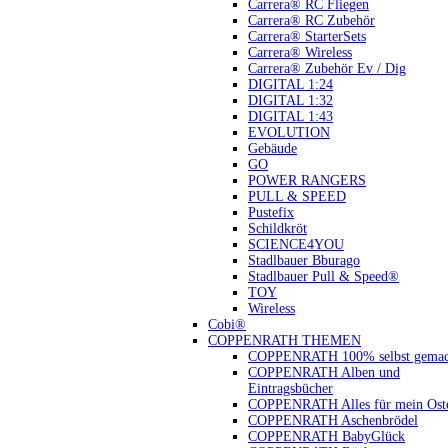
Carrera® RC Fliegen
Carrera® RC Zubehör
Carrera® StarterSets
Carrera® Wireless
Carrera® Zubehör Ev / Dig
DIGITAL 1:24
DIGITAL 1:32
DIGITAL 1:43
EVOLUTION
Gebäude
GO
POWER RANGERS
PULL & SPEED
Pustefix
Schildkröt
SCIENCE4YOU
Stadlbauer Bburago
Stadlbauer Pull & Speed®
TOY
Wireless
Cobi®
COPPENRATH THEMEN
COPPENRATH 100% selbst gemac
COPPENRATH Alben und
Eintragsbücher
COPPENRATH Alles für mein Oste
COPPENRATH Aschenbrödel
COPPENRATH BabyGlück