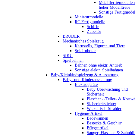
Metallfertigmodelle 
hoher Modelltreue
Sonstige Fertigmodel
Miniaturmodelle
RC Fertigmodelle
Schiffe
Zubehör
BRUDER
Mechanisches Spielzeug
Karussells, Figuren und Tiere
Spielroboter
SIKU
Spielbahnen
Bahnen ohne elektr. Antrieb
Sonstige elektr. Spielbahnen
Baby/Kleinkindspielzeug & Ausstattung
Baby- und Kinderausstattung
Elektrogeräte
Baby Überwachung und
Sicherheit
Flaschen- /Teller- & Kostw
Sicherheitslichter
Wickeltisch-Strahler
Hygiene-Artikel
Badewannen
Bestecke & Geschirr
Pflegeartikel
Sauger, Flaschen & Zahnhil