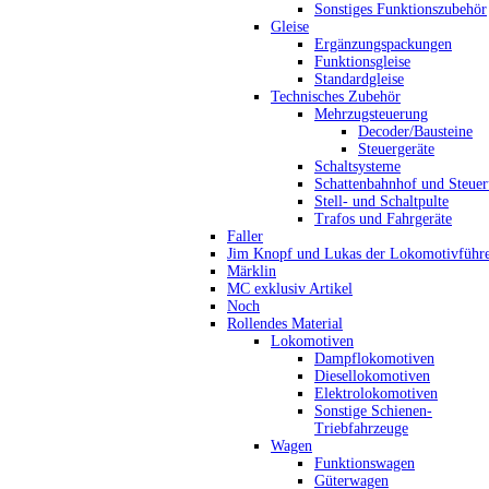
Sonstiges Funktionszubehör
Gleise
Ergänzungspackungen
Funktionsgleise
Standardgleise
Technisches Zubehör
Mehrzugsteuerung
Decoder/Bausteine
Steuergeräte
Schaltsysteme
Schattenbahnhof und Steue
Stell- und Schaltpulte
Trafos und Fahrgeräte
Faller
Jim Knopf und Lukas der Lokomotivführ
Märklin
MC exklusiv Artikel
Noch
Rollendes Material
Lokomotiven
Dampflokomotiven
Diesellokomotiven
Elektrolokomotiven
Sonstige Schienen-
Triebfahrzeuge
Wagen
Funktionswagen
Güterwagen