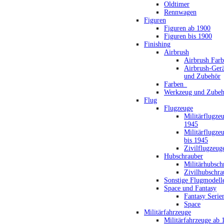
Oldtimer
Rennwagen
Figuren
Figuren ab 1900
Figuren bis 1900
Finishing
Airbrush
Airbrush Far
Airbrush-Gerä
und Zubehör
Farben_
Werkzeug und Zubeh
Flug
Flugzeuge
Militärflugze
1945
Militärflugze
bis 1945
Zivilflugzeug
Hubschrauber
Militärhubsch
Zivilhubschra
Sonstige Flugmodell
Space und Fantasy
Fantasy Serie
Space
Militärfahrzeuge
Militärfahrzeuge ab 