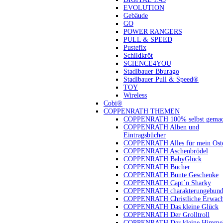
EVOLUTION
Gebäude
GO
POWER RANGERS
PULL & SPEED
Pustefix
Schildkröt
SCIENCE4YOU
Stadlbauer Bburago
Stadlbauer Pull & Speed®
TOY
Wireless
Cobi®
COPPENRATH THEMEN
COPPENRATH 100% selbst gemac
COPPENRATH Alben und
Eintragsbücher
COPPENRATH Alles für mein Oste
COPPENRATH Aschenbrödel
COPPENRATH BabyGlück
COPPENRATH Bücher
COPPENRATH Bunte Geschenke
COPPENRATH Capt´n Sharky
COPPENRATH charakterungebund
COPPENRATH Christliche Erwach
COPPENRATH Das kleine Glück
COPPENRATH Der Grolltroll
COPPENRATH Der kleine Himmel