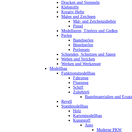
Drucken und Stempeln
Klebstoffe
Kreativ-Hefte
Malen und Zeichnen
Mal- und Zeichenzubehör
Pinsel
Modellieren, Töpfern und Gießen
Perlen
Bastelperlen
Bügelperlen
Perlensets
Schneiden, Schnitzen und Sägen
Weben und Stricken
Werken und Werkzeuge
Modellbau
Funktionsmodellbau
Fahrzeug
Flugzeug
Schiff
Zubehör6
Bastelmaterialien und Ersatz
Revell
Standmodellbau
Holz
Kartonmodellbau
Kunststoff
Auto
Moderne PKW