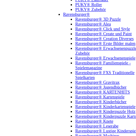
PUKY® Roller
PUKY® Zubehör
Ravensburger®
Ravensburger® 3D Puzzle
Ravensburger® Alea
Ravensburger® Click und Style
Ravensburger® Create und Paint
Ravensburger® Creation Diverses
Ravensburger® Erste Bilder malen
Ravensburger® Erwachsenenpuzzl
Zubehör
Ravensburger® Erwachsenenspiele
Ravensburger® Familienspiele -
Spielemagazine
Ravensburger® FXS Traditionelle
Spielkarten
Ravensburger® Gravitrax
Ravensburger® Jugendbücher
Ravensburger® KARTENHITS
Ravensburger® Kartenspiele
Ravensburger® Kinderbücher
Ravensburger® Kinderkartenspiele
Ravensburger® Kinderpuzzle Holz
Ravensburger® Kinderpuzzle Kart
Ravensburger® Knete
Ravensburger® Leserabe
Ravensburger® Lustige Kinderspie
Ravensburger® Machines