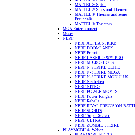
MATTEL® Spirit
MATTEL® Stars und Themen
MATTEL® Thomas und seine
Freunde®
MATTEL® Toy story
MGA Entertainment
Moses
NERF
NERF ALPHA STRIKE
NERF DOOMLANDS
NERF Fortnite
NERF LASER OPS™ PRO
NERF MICROSHOTS
NERF N-STRIKE ELITE
NERF N-STRIKE MEGA
NERF N-STRIKE MODULUS
NERF Neuheiten
NERF NITRO
NERF POWER MOVES
NERF Power Rangers
NERF Rebelle
NERF RIVAL PRECISION BATT
NERF SPORTS
NERF Super Soaker
NERF ULTRA
NERF ZOMBIE STRIKE
PLAYMOBIL® Welten
PLAYMOBIL® 1.2.3.