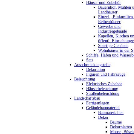
Häuser und Zubehör
Bauernhof, Mühlen 
Landhäuser
Einzel-, Einfamilien
Reihenhäuser
Gewerbe und
Industriegebäude
Kapellen, Kirchen u
öffentl. Einrichtung
Sonstige Gebäude
Wohnhäuser in der S
Schiffe, Häfen und Wasserb
Sets
Ausschmückungsteile
Dekoration
Figuren und Fahrzeuge
Beleuchtung
Elektrisches Zubehör
Häuserbeleuchtung
Straßenbeleuchtung
Landschaftsbau
Fertiganlagen
Geländebaumaterial
Baumaterialien
Dekor
Bäume
Dekorplatten
Moose, Büsch