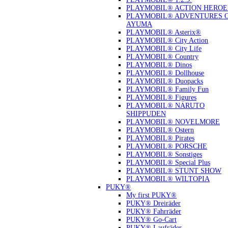
PLAYMOBIL® ACTION HEROE
PLAYMOBIL® ADVENTURES 
AYUMA
PLAYMOBIL® Asterix®
PLAYMOBIL® City Action
PLAYMOBIL® City Life
PLAYMOBIL® Country
PLAYMOBIL® Dinos
PLAYMOBIL® Dollhouse
PLAYMOBIL® Duopacks
PLAYMOBIL® Family Fun
PLAYMOBIL® Figures
PLAYMOBIL® NARUTO
SHIPPUDEN
PLAYMOBIL® NOVELMORE
PLAYMOBIL® Ostern
PLAYMOBIL® Pirates
PLAYMOBIL® PORSCHE
PLAYMOBIL® Sonstiges
PLAYMOBIL® Special Plus
PLAYMOBIL® STUNT SHOW
PLAYMOBIL® WILTOPIA
PUKY®
My first PUKY®
PUKY® Dreiräder
PUKY® Fahrräder
PUKY® Go-Cart
PUKY® Laufräder