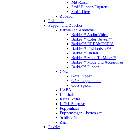
Mit Rassel
Stoff-Puppen/Figuren
Stoff-Tiere
Zubehör
Pokémon
Puppen und Zubehör
Barbie und Ähnliche
Barbie™ Audio/Video
Barbie™ Color Reveal™
Barbie™ DREAMTOPIA
Barbie™ Fashionistas™
Barbie™ Häuser
Barbie™ Made To Move™
Barbie™ Mode und Accessoires
Barbie™ Puppen
Götz
Götz Puppen
Götz Puppenmode
Götz Spielen
HABA
Haushalt
Käthe Kruse
L.O.L Surprise
Puppenhaus
Puppenwagen, -betten etc.
Schildkröt
Zapf
Puzzles