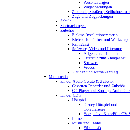
Personenwagen
Wagenpackungen
Zahnrad-, Straßen-, Seilbahnen us
Züge und Zugpackungen
Schule
Startpackungen
Zubehör
Elektro-Installationsmaterial
Klebstoffe, Farben und Werkzeuge
Reinigung
Software, Video und Literatur
Allgemeine Literatur
Literatur zum Anlagenbau
Software
Videos
Vitrinen und Aufbewahrung
Multimedia
Kinder Audio Geräte & Zubehör
Cassetten Recorder und Zubehör
CD Player und Sonstige Audio Ger
Kinder CD's
Hörspiel
Disney Hörspiel und
Hörspielserie
Hörspiel zu Kino/Film/TV-S
Lernen_
Musik und Lieder
Filmmusik