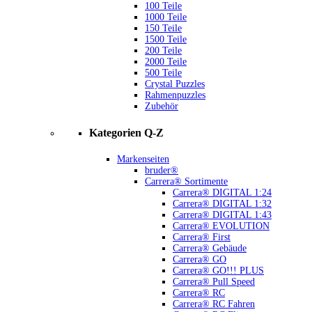
100 Teile
1000 Teile
150 Teile
1500 Teile
200 Teile
2000 Teile
500 Teile
Crystal Puzzles
Rahmenpuzzles
Zubehör
Kategorien Q-Z
Markenseiten
bruder®
Carrera® Sortimente
Carrera® DIGITAL 1:24
Carrera® DIGITAL 1:32
Carrera® DIGITAL 1:43
Carrera® EVOLUTION
Carrera® First
Carrera® Gebäude
Carrera® GO
Carrera® GO!!! PLUS
Carrera® Pull Speed
Carrera® RC
Carrera® RC Fahren