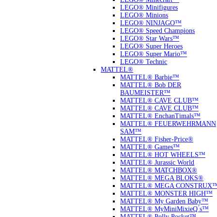
LEGO® Minifigures
LEGO® Minions
LEGO® NINJAGO™
LEGO® Speed Champions
LEGO® Star Wars™
LEGO® Super Heroes
LEGO® Super Mario™
LEGO® Technic
MATTEL®
MATTEL® Barbie™
MATTEL® Bob DER
BAUMEISTER™
MATTEL® CAVE CLUB™
MATTEL® CAVE CLUB™
MATTEL® EnchanTimals™
MATTEL® FEUERWEHRMANN
SAM™
MATTEL® Fisher-Price®
MATTEL® Games™
MATTEL® HOT WHEELS™
MATTEL® Jurassic World
MATTEL® MATCHBOX®
MATTEL® MEGA BLOKS®
MATTEL® MEGA CONSTRUX
MATTEL® MONSTER HIGH™
MATTEL® My Garden Baby™
MATTEL® MyMiniMixieQ ́s™
MATTEL® Polly Pocket™