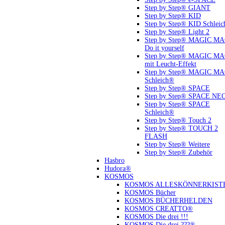
Step by Step® GIANT
Step by Step® KID
Step by Step® KID Schlei
Step by Step® Light 2
Step by Step® MAGIC M
Do it yourself
Step by Step® MAGIC M
mit Leucht-Effekt
Step by Step® MAGIC M
Schleich®
Step by Step® SPACE
Step by Step® SPACE NE
Step by Step® SPACE
Schleich®
Step by Step® Touch 2
Step by Step® TOUCH 2
FLASH
Step by Step® Weitere
Step by Step® Zubehör
Hasbro
Hudora®
KOSMOS
KOSMOS ALLESKÖNNERKIST
KOSMOS Bücher
KOSMOS BÜCHERHELDEN
KOSMOS CREATTO®
KOSMOS Die drei !!!
KOSMOS Die drei ???®