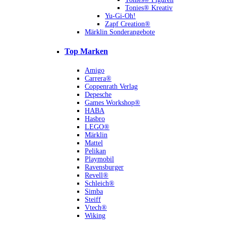
Tonies® Kreativ
Yu-Gi-Oh!
Zapf Creation®
Märklin Sonderangebote
Top Marken
Amigo
Carrera®
Coppenrath Verlag
Depesche
Games Workshop®
HABA
Hasbro
LEGO®
Märklin
Mattel
Pelikan
Playmobil
Ravensburger
Revell®
Schleich®
Simba
Steiff
Vtech®
Wiking