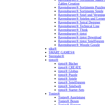
Zahlen Creation
Ravensburger® Sortimente Puzzles
Ravensburger® Sortimente Spiele
Ravensburger® Spiel und Vergnüg
Ravensburger® Spielen und Lerne
Ravensburger® Spiral Designer
Ravensburger® Technical Line
Ravensburger® Think
Ravensburger® tiptoi
Ravensburger® tiptoi Download
Ravensburger® tiptoi Spielfiguren
Ravensburger® Woozle Goozle
siku®
SMART GAMES®
Sterntaler®
tiptoi®
tiptoi® Bücher
tiptoi® CREATE
tiptoi® Globus
tiptoi® Puzzle
tiptoi® Spiele
tiptoi® Spielfiguren
tiptoi® Spielwelt
tiptoi® Starter-Sets
Tonies®
Tonies® Ausrüstung
Tonies® Boxen
Tonies® Figuren