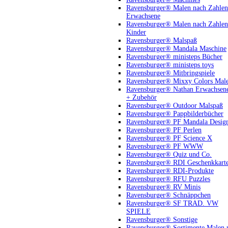
Ravensburger® Malen nach Zahlen
Erwachsene
Ravensburger® Malen nach Zahlen
Kinder
Ravensburger® Malspaß
Ravensburger® Mandala Maschine
Ravensburger® ministeps Bücher
Ravensburger® ministeps toys
Ravensburger® Mitbringspiele
Ravensburger® Mixxy Colors Mal
Ravensburger® Nathan Erwachsen
+ Zubehör
Ravensburger® Outdoor Malspaß
Ravensburger® Pappbilderbücher
Ravensburger® PF Mandala Desig
Ravensburger® PF Perlen
Ravensburger® PF Science X
Ravensburger® PF WWW
Ravensburger® Quiz und Co.
Ravensburger® RDI Geschenkkart
Ravensburger® RDI-Produkte
Ravensburger® RFU Puzzles
Ravensburger® RV Minis
Ravensburger® Schnäppchen
Ravensburger® SF TRAD. VW
SPIELE
Ravensburger® Sonstige
Ravensburger® Sortimente Malen 