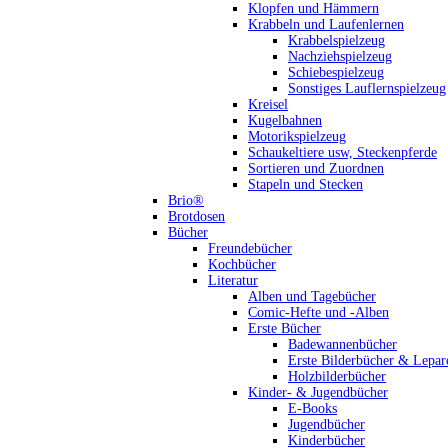
Klopfen und Hämmern
Krabbeln und Laufenlernen
Krabbelspielzeug
Nachziehspielzeug
Schiebespielzeug
Sonstiges Lauflernspielzeug
Kreisel
Kugelbahnen
Motorikspielzeug
Schaukeltiere usw, Steckenpferde
Sortieren und Zuordnen
Stapeln und Stecken
Brio®
Brotdosen
Bücher
Freundebücher
Kochbücher
Literatur
Alben und Tagebücher
Comic-Hefte und -Alben
Erste Bücher
Badewannenbücher
Erste Bilderbücher & Lepar
Holzbilderbücher
Kinder- & Jugendbücher
E-Books
Jugendbücher
Kinderbücher