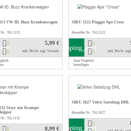
113 VW ID. Buzz Krankenwagen
SIKU 1122 Piaggio Ape Cross
r Nr.: 761,1113
Hersteller Nr.: 761,1122
5,99 €
cart
shopping_cart
inkl. MwSt.
zzgl. Versand
inkl. MwSt.
zzg
gleich
Zum Vergleich
gen
hinzufügen
SIKU 1627 Volvo Sattelzug DHL
132 Steyr mit Krampe
kipper
Hersteller Nr.: 761,1627
r Nr.: 761,1132
shopping_cart
8,99 €