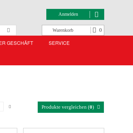
Anmelden
Suche
0
Warenkorb
ER GESCHÄFT
SERVICE
6
Produkte vergleichen (
0
)