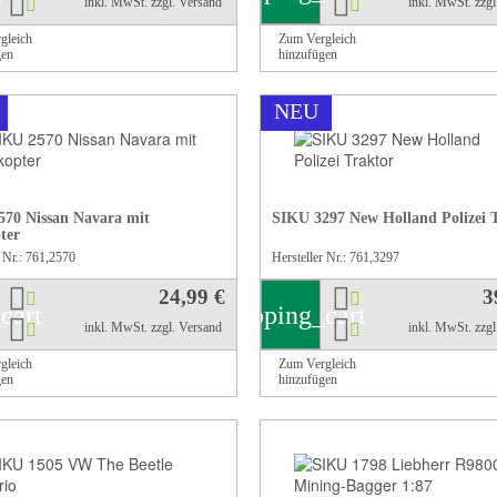
inkl. MwSt.
zzgl. Versand
inkl. MwSt.
zzg
gleich
Zum Vergleich
gen
hinzufügen
NEU
70 Nissan Navara mit
SIKU 3297 New Holland Polizei 
ter
r Nr.: 761,2570
Hersteller Nr.: 761,3297
24,99 €
3
cart
shopping_cart
inkl. MwSt.
zzgl. Versand
inkl. MwSt.
zzg
gleich
Zum Vergleich
gen
hinzufügen