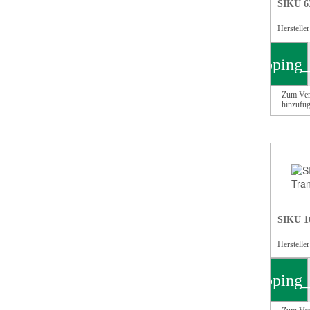
SIKU 63
Herstelle
shopping_
Zum Ver
hinzufü
SIKU 1
Herstelle
shopping_