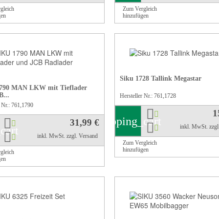
gleich
Zum Vergleich
gen
hinzufügen
Siku 1728 Tallink Megastar
790 MAN LKW mit Tieflader
...
Hersteller Nr.: 761,1728
r Nr.: 761,1790
1
shopping_cart
31,99 €
inkl. MwSt.
zzg
cart
inkl. MwSt.
zzgl. Versand
Zum Vergleich
hinzufügen
gleich
gen