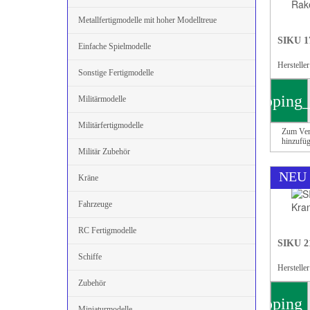
Metallfertigmodelle mit hoher Modelltreue
SIKU 1
Einfache Spielmodelle
Herstelle
Sonstige Fertigmodelle
shopping_
Militärmodelle
Militärfertigmodelle
Zum Ver
hinzufü
Militär Zubehör
NEU
Kräne
Fahrzeuge
RC Fertigmodelle
SIKU 2
Schiffe
Herstelle
Zubehör
shopping_
Miniaturmodelle