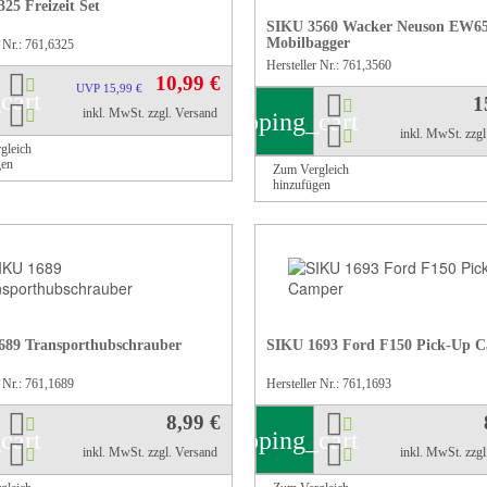
25 Freizeit Set
SIKU 3560 Wacker Neuson EW6
Mobilbagger
r Nr.: 761,6325
Hersteller Nr.: 761,3560
10,99 €
UVP 15,99 €
cart
1
inkl. MwSt.
zzgl. Versand
shopping_cart
inkl. MwSt.
zzg
gleich
gen
Zum Vergleich
hinzufügen
689 Transporthubschrauber
SIKU 1693 Ford F150 Pick-Up 
r Nr.: 761,1689
Hersteller Nr.: 761,1693
8,99 €
cart
shopping_cart
inkl. MwSt.
zzgl. Versand
inkl. MwSt.
zzg