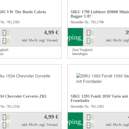
505 VW The Beetle Cabrio
SIKU 1798 Liebherr R9800 Mini
Bagger 1:87
r Nr.: 761,1505
Hersteller Nr.: 761,1798
4,99 €
3
cart
shopping_cart
inkl. MwSt.
zzgl. Versand
inkl. MwSt.
zzg
gleich
Zum Vergleich
gen
hinzufügen
34 Chevrolet Corvette ZR1
SIKU 1393 Fendt 1050 Vario mit
Frontlader
r Nr.: 761,1534
Hersteller Nr.: 761,1393
4,99 €
cart
shopping_cart
inkl. MwSt.
zzgl. Versand
inkl. MwSt.
zzg