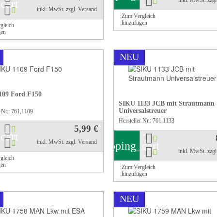
inkl. MwSt.
zzg
cart
inkl. MwSt.
zzgl. Versand
Zum Vergleich
hinzufügen
gleich
gen
NEU
109 Ford F150
SIKU 1133 JCB mit Strautmann
Universalstreuer
r Nr.: 761,1109
Hersteller Nr.: 761,1133
5,99 €
cart
inkl. MwSt.
zzgl. Versand
shopping_cart
inkl. MwSt.
zzg
gleich
gen
Zum Vergleich
hinzufügen
NEU