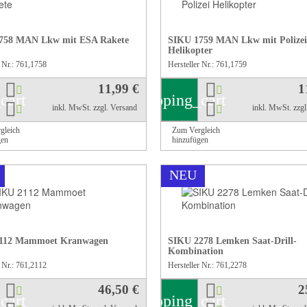
758 MAN Lkw mit ESA Rakete
SIKU 1759 MAN Lkw mit Polizei
Helikopter
r Nr.: 761,1758
Hersteller Nr.: 761,1759
11,99 €
1
cart
shopping_cart
inkl. MwSt.
zzgl. Versand
inkl. MwSt.
zzg
gleich
Zum Vergleich
gen
hinzufügen
NEU
112 Mammoet Kranwagen
SIKU 2278 Lemken Saat-Drill-
Kombination
r Nr.: 761,2112
Hersteller Nr.: 761,2278
46,50 €
2
cart
shopping_cart