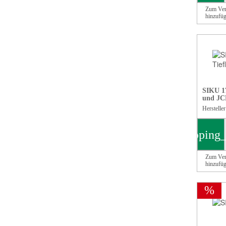
Zum Ver
hinzufü
SIKU 1
und JCB
Herstelle
shopping_
Zum Ver
hinzufü
%