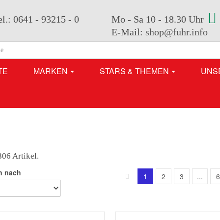
el.: 0641 - 93215 - 0
Mo - Sa 10 - 18.30 Uhr
E-Mail:
shop@fuhr.info
TE
MARKEN
STARS & THEMEN
UNS
306 Artikel.
n nach
1
2
3
...