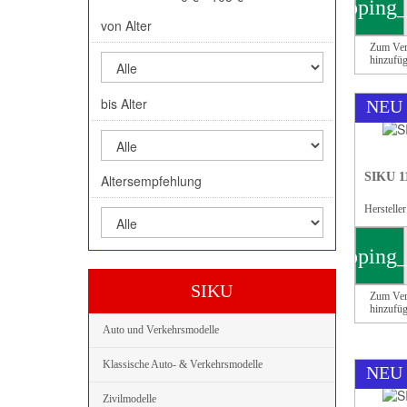
shopping_
von Alter
Zum Ver
hinzufü
bis Alter
NEU
SIKU 1
Altersempfehlung
Herstelle
shopping_
SIKU
Zum Ver
hinzufü
Auto und Verkehrsmodelle
Klassische Auto- & Verkehrsmodelle
NEU
Zivilmodelle