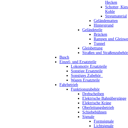
Hecken
Schotter, Kie
Kohle
Streumaterial
Geländematten
Hintergrund
Geländeteile
Brücken
Rampen und Gleiswe
Tunnel
Gleisbettung
Straßen und Straßenzubehör
Busch
Einzel- und Ersatzteile
Lokomotiv Ersatzteile
Sonstige Ersatzteile
Sonstiges Zubehör_
Wagen Ersatzteile
Fahrbetrieb
Funktionszubehör
Drehscheiben
Elektrische Bahnübergänge
Elektrische Kräne
Oberleitungsbetrieb
Schiebebühnen
Signale
Formsignale
Lichtsignale