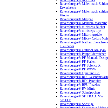
Ravensburger® Malen nach Zahlen
Erwachsene
Ravensburger® Malen nach Zahlen
Kinder
Ravensburger® Malspaß
Ravensburger® Mandala Maschine
Ravensburger® ministeps Bücher
Ravensburger® ministeps toys
Ravensburger® Mitbringspiele
Ravensburger® Mixxy Colors Mal
Ravensburger® Nathan Erwachsen
+ Zubehör
Ravensburger® Outdoor Malspaß
Ravensburger® Pappbilderbücher
Ravensburger® PF Mandala Desig
Ravensburger® PF Perlen
Ravensburger® PF Science X
Ravensburger® PF WWW
Ravensburger® Quiz und Co.
Ravensburger® RDI Geschenkkart
Ravensburger® RDI-Produkte
Ravensburger® RFU Puzzles
Ravensburger® RV Minis
Ravensburger® Schnäppchen
Ravensburger® SF TRAD. VW
SPIELE
Ravensburger® Sonstige
Ravensburger® Sortimente Malen 