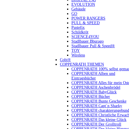
EVOLUTION
Gebäude
GO
POWER RANGERS
PULL & SPEED
Pustefix
Schildkröt
SCIENCE4YOU
Stadlbauer Bburago
Stadlbauer Pull & Speed®
TOY
Wireless
Cobi®
COPPENRATH THEMEN
COPPENRATH 100% selbst gemac
COPPENRATH Alben und
Eintragsbücher
COPPENRATH Alles für mein Oste
COPPENRATH Aschenbrödel
COPPENRATH BabyGlück
COPPENRATH Bücher
COPPENRATH Bunte Geschenke
COPPENRATH Capt´n Sharky
COPPENRATH charakterungebund
COPPENRATH Christliche Erwach
COPPENRATH Das kleine Glück
COPPENRATH Der Grolltroll
COPPENRATH Der kleine Himmel