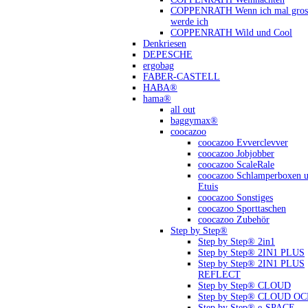
COPPENRATH Wenn ich mal gross
werde ich
COPPENRATH Wild und Cool
Denkriesen
DEPESCHE
ergobag
FABER-CASTELL
HABA®
hama®
all out
baggymax®
coocazoo
coocazoo Evverclevver
coocazoo Jobjobber
coocazoo ScaleRale
coocazoo Schlamperboxen 
Etuis
coocazoo Sonstiges
coocazoo Sporttaschen
coocazoo Zubehör
Step by Step®
Step by Step® 2in1
Step by Step® 2IN1 PLUS
Step by Step® 2IN1 PLUS
REFLECT
Step by Step® CLOUD
Step by Step® CLOUD O
Step by Step® e-SPACE