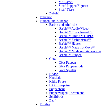
Mit Rassel
Stoff-Puppen/Figuren
Stoff-Tiere
Zubehör
Pokémon
Puppen und Zubehör
Barbie und Ähnliche
Barbie™ Audio/Video
Barbie™ Color Reveal™
Barbie™ DREAMTOPIA
Barbie™ Fashionistas™
Barbie™ Häuser
Barbie™ Made To Move™
Barbie™ Mode und Accessoires
Barbie™ Puppen
Götz
Götz Puppen
Götz Puppenmode
Götz Spielen
HABA
Haushalt
Käthe Kruse
L.O.L Surprise
Puppenhaus
Puppenwagen, -betten etc.
Schildkröt
Zapf
Puzzles