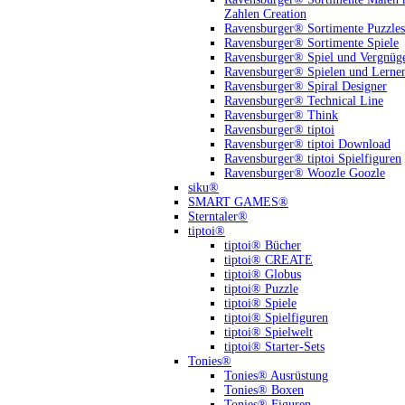
Zahlen Creation
Ravensburger® Sortimente Puzzles
Ravensburger® Sortimente Spiele
Ravensburger® Spiel und Vergnüg
Ravensburger® Spielen und Lerne
Ravensburger® Spiral Designer
Ravensburger® Technical Line
Ravensburger® Think
Ravensburger® tiptoi
Ravensburger® tiptoi Download
Ravensburger® tiptoi Spielfiguren
Ravensburger® Woozle Goozle
siku®
SMART GAMES®
Sterntaler®
tiptoi®
tiptoi® Bücher
tiptoi® CREATE
tiptoi® Globus
tiptoi® Puzzle
tiptoi® Spiele
tiptoi® Spielfiguren
tiptoi® Spielwelt
tiptoi® Starter-Sets
Tonies®
Tonies® Ausrüstung
Tonies® Boxen
Tonies® Figuren