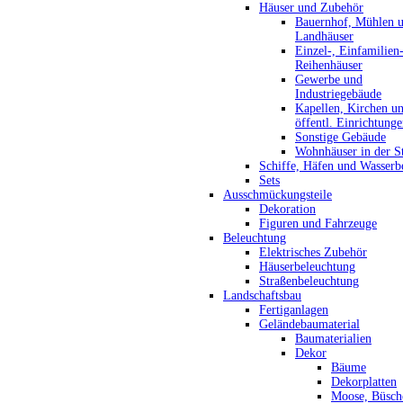
Häuser und Zubehör
Bauernhof, Mühlen 
Landhäuser
Einzel-, Einfamilien
Reihenhäuser
Gewerbe und
Industriegebäude
Kapellen, Kirchen u
öffentl. Einrichtung
Sonstige Gebäude
Wohnhäuser in der S
Schiffe, Häfen und Wasserb
Sets
Ausschmückungsteile
Dekoration
Figuren und Fahrzeuge
Beleuchtung
Elektrisches Zubehör
Häuserbeleuchtung
Straßenbeleuchtung
Landschaftsbau
Fertiganlagen
Geländebaumaterial
Baumaterialien
Dekor
Bäume
Dekorplatten
Moose, Büsch