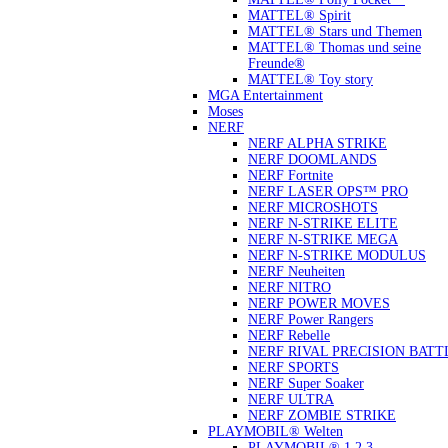
MATTEL® Spirit
MATTEL® Stars und Themen
MATTEL® Thomas und seine
Freunde®
MATTEL® Toy story
MGA Entertainment
Moses
NERF
NERF ALPHA STRIKE
NERF DOOMLANDS
NERF Fortnite
NERF LASER OPS™ PRO
NERF MICROSHOTS
NERF N-STRIKE ELITE
NERF N-STRIKE MEGA
NERF N-STRIKE MODULUS
NERF Neuheiten
NERF NITRO
NERF POWER MOVES
NERF Power Rangers
NERF Rebelle
NERF RIVAL PRECISION BATT
NERF SPORTS
NERF Super Soaker
NERF ULTRA
NERF ZOMBIE STRIKE
PLAYMOBIL® Welten
PLAYMOBIL® 1.2.3.