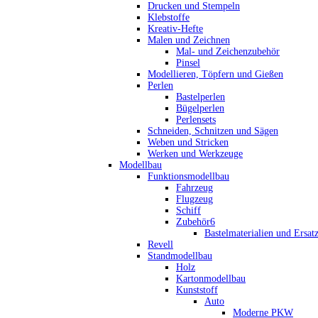
Drucken und Stempeln
Klebstoffe
Kreativ-Hefte
Malen und Zeichnen
Mal- und Zeichenzubehör
Pinsel
Modellieren, Töpfern und Gießen
Perlen
Bastelperlen
Bügelperlen
Perlensets
Schneiden, Schnitzen und Sägen
Weben und Stricken
Werken und Werkzeuge
Modellbau
Funktionsmodellbau
Fahrzeug
Flugzeug
Schiff
Zubehör6
Bastelmaterialien und Ersatz
Revell
Standmodellbau
Holz
Kartonmodellbau
Kunststoff
Auto
Moderne PKW