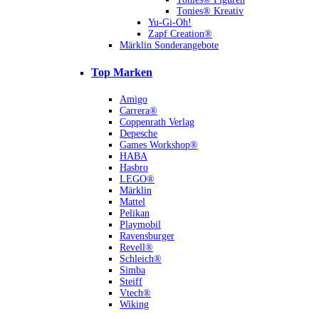
Tonies® Kreativ
Yu-Gi-Oh!
Zapf Creation®
Märklin Sonderangebote
Top Marken
Amigo
Carrera®
Coppenrath Verlag
Depesche
Games Workshop®
HABA
Hasbro
LEGO®
Märklin
Mattel
Pelikan
Playmobil
Ravensburger
Revell®
Schleich®
Simba
Steiff
Vtech®
Wiking