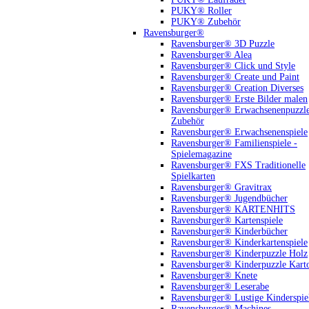
PUKY® Roller
PUKY® Zubehör
Ravensburger®
Ravensburger® 3D Puzzle
Ravensburger® Alea
Ravensburger® Click und Style
Ravensburger® Create und Paint
Ravensburger® Creation Diverses
Ravensburger® Erste Bilder malen
Ravensburger® Erwachsenenpuzzl
Zubehör
Ravensburger® Erwachsenenspiele
Ravensburger® Familienspiele -
Spielemagazine
Ravensburger® FXS Traditionelle
Spielkarten
Ravensburger® Gravitrax
Ravensburger® Jugendbücher
Ravensburger® KARTENHITS
Ravensburger® Kartenspiele
Ravensburger® Kinderbücher
Ravensburger® Kinderkartenspiele
Ravensburger® Kinderpuzzle Holz
Ravensburger® Kinderpuzzle Kart
Ravensburger® Knete
Ravensburger® Leserabe
Ravensburger® Lustige Kinderspie
Ravensburger® Machines