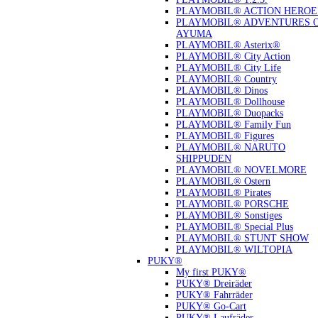
PLAYMOBIL® ACTION HEROE
PLAYMOBIL® ADVENTURES 
AYUMA
PLAYMOBIL® Asterix®
PLAYMOBIL® City Action
PLAYMOBIL® City Life
PLAYMOBIL® Country
PLAYMOBIL® Dinos
PLAYMOBIL® Dollhouse
PLAYMOBIL® Duopacks
PLAYMOBIL® Family Fun
PLAYMOBIL® Figures
PLAYMOBIL® NARUTO
SHIPPUDEN
PLAYMOBIL® NOVELMORE
PLAYMOBIL® Ostern
PLAYMOBIL® Pirates
PLAYMOBIL® PORSCHE
PLAYMOBIL® Sonstiges
PLAYMOBIL® Special Plus
PLAYMOBIL® STUNT SHOW
PLAYMOBIL® WILTOPIA
PUKY®
My first PUKY®
PUKY® Dreiräder
PUKY® Fahrräder
PUKY® Go-Cart
PUKY® Laufräder