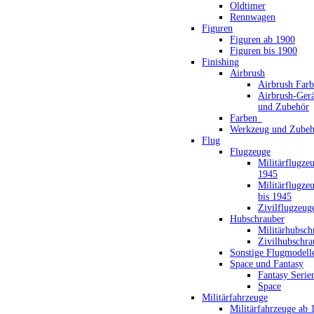
Oldtimer
Rennwagen
Figuren
Figuren ab 1900
Figuren bis 1900
Finishing
Airbrush
Airbrush Far
Airbrush-Gerä
und Zubehör
Farben_
Werkzeug und Zubeh
Flug
Flugzeuge
Militärflugze
1945
Militärflugze
bis 1945
Zivilflugzeug
Hubschrauber
Militärhubsch
Zivilhubschra
Sonstige Flugmodell
Space und Fantasy
Fantasy Serie
Space
Militärfahrzeuge
Militärfahrzeuge ab 