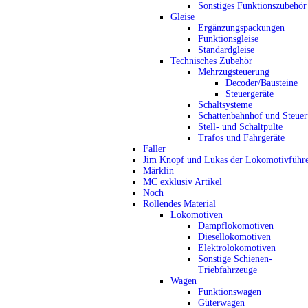
Sonstiges Funktionszubehör
Gleise
Ergänzungspackungen
Funktionsgleise
Standardgleise
Technisches Zubehör
Mehrzugsteuerung
Decoder/Bausteine
Steuergeräte
Schaltsysteme
Schattenbahnhof und Steue
Stell- und Schaltpulte
Trafos und Fahrgeräte
Faller
Jim Knopf und Lukas der Lokomotivführ
Märklin
MC exklusiv Artikel
Noch
Rollendes Material
Lokomotiven
Dampflokomotiven
Diesellokomotiven
Elektrolokomotiven
Sonstige Schienen-
Triebfahrzeuge
Wagen
Funktionswagen
Güterwagen