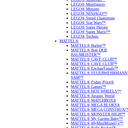
LEGO® Minifigures
LEGO® Minions
LEGO® NINJAGO™
LEGO® Speed Champions
LEGO® Star Wars™
LEGO® Super Heroes
LEGO® Super Mario™
LEGO® Technic
MATTEL®
MATTEL® Barbie™
MATTEL® Bob DER
BAUMEISTER™
MATTEL® CAVE CLUB™
MATTEL® CAVE CLUB™
MATTEL® EnchanTimals™
MATTEL® FEUERWEHRMANN
SAM™
MATTEL® Fisher-Price®
MATTEL® Games™
MATTEL® HOT WHEELS™
MATTEL® Jurassic World
MATTEL® MATCHBOX®
MATTEL® MEGA BLOKS®
MATTEL® MEGA CONSTRUX
MATTEL® MONSTER HIGH™
MATTEL® My Garden Baby™
MATTEL® MyMiniMixieQ ́s™
MATTEL® Polly Pocket™