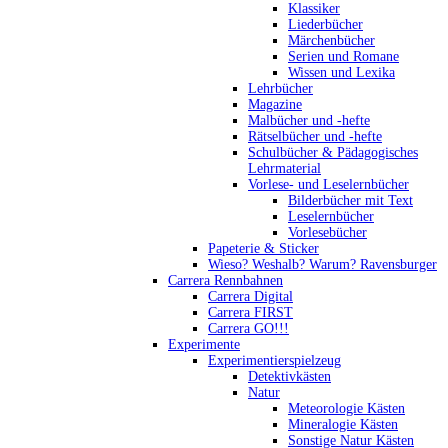
Klassiker
Liederbücher
Märchenbücher
Serien und Romane
Wissen und Lexika
Lehrbücher
Magazine
Malbücher und -hefte
Rätselbücher und -hefte
Schulbücher & Pädagogisches
Lehrmaterial
Vorlese- und Leselernbücher
Bilderbücher mit Text
Leselernbücher
Vorlesebücher
Papeterie & Sticker
Wieso? Weshalb? Warum? Ravensburger
Carrera Rennbahnen
Carrera Digital
Carrera FIRST
Carrera GO!!!
Experimente
Experimentierspielzeug
Detektivkästen
Natur
Meteorologie Kästen
Mineralogie Kästen
Sonstige Natur Kästen