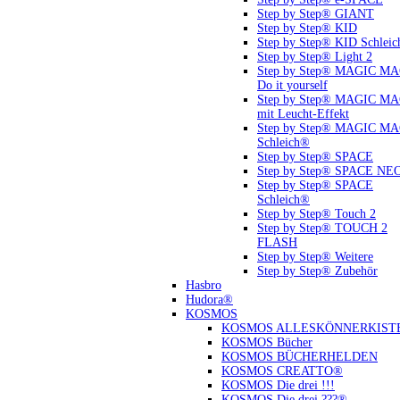
Step by Step® GIANT
Step by Step® KID
Step by Step® KID Schlei
Step by Step® Light 2
Step by Step® MAGIC M
Do it yourself
Step by Step® MAGIC M
mit Leucht-Effekt
Step by Step® MAGIC M
Schleich®
Step by Step® SPACE
Step by Step® SPACE NE
Step by Step® SPACE
Schleich®
Step by Step® Touch 2
Step by Step® TOUCH 2
FLASH
Step by Step® Weitere
Step by Step® Zubehör
Hasbro
Hudora®
KOSMOS
KOSMOS ALLESKÖNNERKIST
KOSMOS Bücher
KOSMOS BÜCHERHELDEN
KOSMOS CREATTO®
KOSMOS Die drei !!!
KOSMOS Die drei ???®