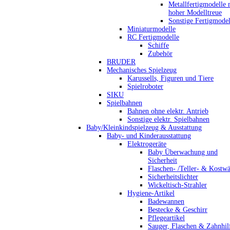
Metallfertigmodelle 
hoher Modelltreue
Sonstige Fertigmodel
Miniaturmodelle
RC Fertigmodelle
Schiffe
Zubehör
BRUDER
Mechanisches Spielzeug
Karussells, Figuren und Tiere
Spielroboter
SIKU
Spielbahnen
Bahnen ohne elektr. Antrieb
Sonstige elektr. Spielbahnen
Baby/Kleinkindspielzeug & Ausstattung
Baby- und Kinderausstattung
Elektrogeräte
Baby Überwachung und
Sicherheit
Flaschen- /Teller- & Kostw
Sicherheitslichter
Wickeltisch-Strahler
Hygiene-Artikel
Badewannen
Bestecke & Geschirr
Pflegeartikel
Sauger, Flaschen & Zahnhil