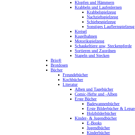
Klopfen und Hämmern
Krabbeln und Laufenlernen
Krabbelspielzeug
Nachziehspielzeug
Schiebespielzeug
Sonstiges Lauflernspielzeug
Kreisel
Kugelbahnen
Motorikspielzeug
Schaukeltiere usw, Steckenpferde
Sortieren und Zuordnen
Stapeln und Stecken
Brio®
Brotdosen
Bücher
Freundebücher
Kochbücher
Literatur
Alben und Tagebücher
Comic-Hefte und -Alben
Erste Bücher
Badewannenbücher
Erste Bilderbücher & Lepar
Holzbilderbücher
Kinder- & Jugendbücher
E-Books
Jugendbücher
Kinderbücher