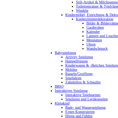
Still-Artikel & Milchpumpe
Toilettentrainer & Töpfchen
Windeln
Kindermöbel, Einrichtung & Dekor
Kinderzimmerdekoration
Bilder & Bilderrahm
Garderoben
Kalender
Lampen und Leucht
Messlatten
Uhren
Wandschmuck
Babyspielzeug
Activity Spielzeug
Hampelfiguren
Kinderwagen & -Bettchen Spielze
Mobiles
Rasseln/Greiflinge
Spieluhren
Zahnhilfen & Schnuller
BRIO
Interaktives Spielzeug
Interaktive Spielpartner
Spielzeug und Lernkonsolen
Kleinkind
Bade- und Wasserspielzeug
Erstes Konstruieren
Hören und Fühlen