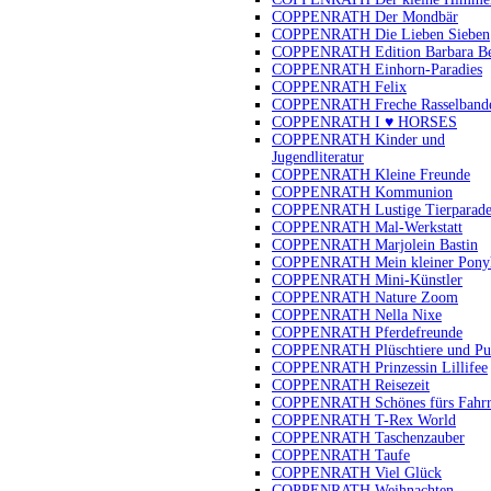
COPPENRATH Der Mondbär
COPPENRATH Die Lieben Sieben
COPPENRATH Edition Barbara B
COPPENRATH Einhorn-Paradies
COPPENRATH Felix
COPPENRATH Freche Rasselband
COPPENRATH I ♥ HORSES
COPPENRATH Kinder und
Jugendliteratur
COPPENRATH Kleine Freunde
COPPENRATH Kommunion
COPPENRATH Lustige Tierparad
COPPENRATH Mal-Werkstatt
COPPENRATH Marjolein Bastin
COPPENRATH Mein kleiner Pony
COPPENRATH Mini-Künstler
COPPENRATH Nature Zoom
COPPENRATH Nella Nixe
COPPENRATH Pferdefreunde
COPPENRATH Plüschtiere und Pu
COPPENRATH Prinzessin Lillifee
COPPENRATH Reisezeit
COPPENRATH Schönes fürs Fahr
COPPENRATH T-Rex World
COPPENRATH Taschenzauber
COPPENRATH Taufe
COPPENRATH Viel Glück
COPPENRATH Weihnachten