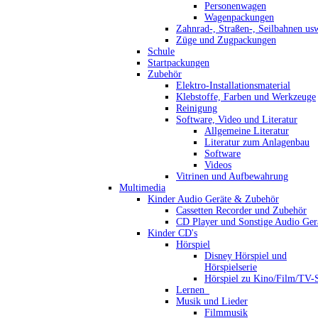
Personenwagen
Wagenpackungen
Zahnrad-, Straßen-, Seilbahnen us
Züge und Zugpackungen
Schule
Startpackungen
Zubehör
Elektro-Installationsmaterial
Klebstoffe, Farben und Werkzeuge
Reinigung
Software, Video und Literatur
Allgemeine Literatur
Literatur zum Anlagenbau
Software
Videos
Vitrinen und Aufbewahrung
Multimedia
Kinder Audio Geräte & Zubehör
Cassetten Recorder und Zubehör
CD Player und Sonstige Audio Ger
Kinder CD's
Hörspiel
Disney Hörspiel und
Hörspielserie
Hörspiel zu Kino/Film/TV-S
Lernen_
Musik und Lieder
Filmmusik