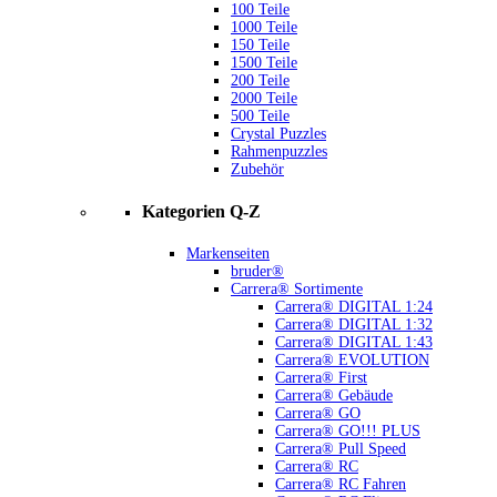
100 Teile
1000 Teile
150 Teile
1500 Teile
200 Teile
2000 Teile
500 Teile
Crystal Puzzles
Rahmenpuzzles
Zubehör
Kategorien Q-Z
Markenseiten
bruder®
Carrera® Sortimente
Carrera® DIGITAL 1:24
Carrera® DIGITAL 1:32
Carrera® DIGITAL 1:43
Carrera® EVOLUTION
Carrera® First
Carrera® Gebäude
Carrera® GO
Carrera® GO!!! PLUS
Carrera® Pull Speed
Carrera® RC
Carrera® RC Fahren