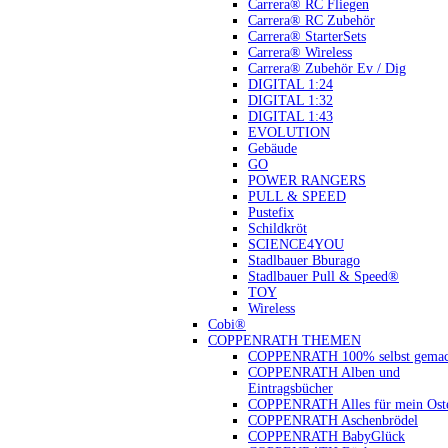
Carrera® RC Fliegen
Carrera® RC Zubehör
Carrera® StarterSets
Carrera® Wireless
Carrera® Zubehör Ev / Dig
DIGITAL 1:24
DIGITAL 1:32
DIGITAL 1:43
EVOLUTION
Gebäude
GO
POWER RANGERS
PULL & SPEED
Pustefix
Schildkröt
SCIENCE4YOU
Stadlbauer Bburago
Stadlbauer Pull & Speed®
TOY
Wireless
Cobi®
COPPENRATH THEMEN
COPPENRATH 100% selbst gemac
COPPENRATH Alben und
Eintragsbücher
COPPENRATH Alles für mein Oste
COPPENRATH Aschenbrödel
COPPENRATH BabyGlück