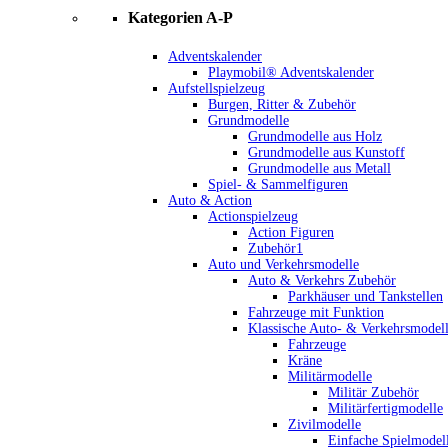
Kategorien A-P
Adventskalender
Playmobil® Adventskalender
Aufstellspielzeug
Burgen, Ritter & Zubehör
Grundmodelle
Grundmodelle aus Holz
Grundmodelle aus Kunstoff
Grundmodelle aus Metall
Spiel- & Sammelfiguren
Auto & Action
Actionspielzeug
Action Figuren
Zubehör1
Auto und Verkehrsmodelle
Auto & Verkehrs Zubehör
Parkhäuser und Tankstellen
Fahrzeuge mit Funktion
Klassische Auto- & Verkehrsmodel
Fahrzeuge
Kräne
Militärmodelle
Militär Zubehör
Militärfertigmodelle
Zivilmodelle
Einfache Spielmodel