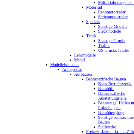
Militärfahrzeuge bis
Motorrad
Rennmotorräder
Serienmotorräder
Specials
Sonstige Modelle
Steckmodelle
Truck
Sonstige Trucks
Trailer
US Trucks/Trailer
Lehrmodelle
Metall
Modelleisenbahn
Anlagenbau
Aufbauten
Bahnspezifische Bauten
Bahn-Betriebswerke
Bahnhöfe
Bahnspezifische
Ausstattungsteile
Bahnsteige, Hallen u
Lokschuppen
Bahnübergänge
Sonstige bahntechnis
Bauten
Stellwerke
Freizeit, Jahrmarkt und Zir