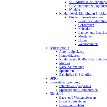
Still-Artikel & Milchpumpe
Toilettentrainer & Töpfchen
Windeln
Kindermöbel, Einrichtung & Dekor
Kinderzimmerdekoration
Bilder & Bilderrahm
Garderoben
Kalender
Lampen und Leucht
Messlatten
Uhren
Wandschmuck
Babyspielzeug
Activity Spielzeug
Hampelfiguren
Kinderwagen & -Bettchen Spielze
Mobiles
Rasseln/Greiflinge
Spieluhren
Zahnhilfen & Schnuller
BRIO
Interaktives Spielzeug
Interaktive Spielpartner
Spielzeug und Lernkonsolen
Kleinkind
Bade- und Wasserspielzeug
Erstes Konstruieren
Hören und Fühlen