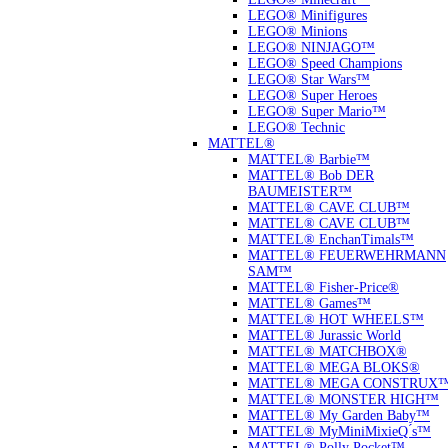
LEGO® Minifigures
LEGO® Minions
LEGO® NINJAGO™
LEGO® Speed Champions
LEGO® Star Wars™
LEGO® Super Heroes
LEGO® Super Mario™
LEGO® Technic
MATTEL®
MATTEL® Barbie™
MATTEL® Bob DER
BAUMEISTER™
MATTEL® CAVE CLUB™
MATTEL® CAVE CLUB™
MATTEL® EnchanTimals™
MATTEL® FEUERWEHRMANN
SAM™
MATTEL® Fisher-Price®
MATTEL® Games™
MATTEL® HOT WHEELS™
MATTEL® Jurassic World
MATTEL® MATCHBOX®
MATTEL® MEGA BLOKS®
MATTEL® MEGA CONSTRUX
MATTEL® MONSTER HIGH™
MATTEL® My Garden Baby™
MATTEL® MyMiniMixieQ ́s™
MATTEL® Polly Pocket™