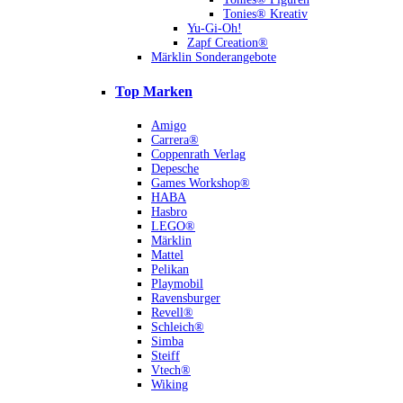
Tonies® Kreativ
Yu-Gi-Oh!
Zapf Creation®
Märklin Sonderangebote
Top Marken
Amigo
Carrera®
Coppenrath Verlag
Depesche
Games Workshop®
HABA
Hasbro
LEGO®
Märklin
Mattel
Pelikan
Playmobil
Ravensburger
Revell®
Schleich®
Simba
Steiff
Vtech®
Wiking