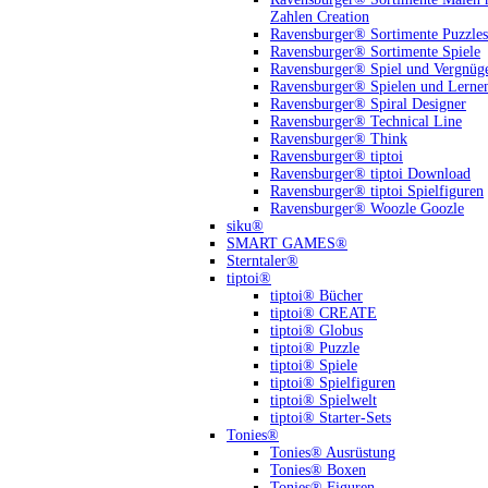
Zahlen Creation
Ravensburger® Sortimente Puzzles
Ravensburger® Sortimente Spiele
Ravensburger® Spiel und Vergnüg
Ravensburger® Spielen und Lerne
Ravensburger® Spiral Designer
Ravensburger® Technical Line
Ravensburger® Think
Ravensburger® tiptoi
Ravensburger® tiptoi Download
Ravensburger® tiptoi Spielfiguren
Ravensburger® Woozle Goozle
siku®
SMART GAMES®
Sterntaler®
tiptoi®
tiptoi® Bücher
tiptoi® CREATE
tiptoi® Globus
tiptoi® Puzzle
tiptoi® Spiele
tiptoi® Spielfiguren
tiptoi® Spielwelt
tiptoi® Starter-Sets
Tonies®
Tonies® Ausrüstung
Tonies® Boxen
Tonies® Figuren