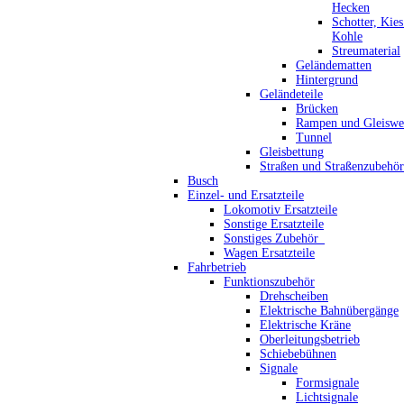
Hecken
Schotter, Kie
Kohle
Streumaterial
Geländematten
Hintergrund
Geländeteile
Brücken
Rampen und Gleiswe
Tunnel
Gleisbettung
Straßen und Straßenzubehör
Busch
Einzel- und Ersatzteile
Lokomotiv Ersatzteile
Sonstige Ersatzteile
Sonstiges Zubehör_
Wagen Ersatzteile
Fahrbetrieb
Funktionszubehör
Drehscheiben
Elektrische Bahnübergänge
Elektrische Kräne
Oberleitungsbetrieb
Schiebebühnen
Signale
Formsignale
Lichtsignale