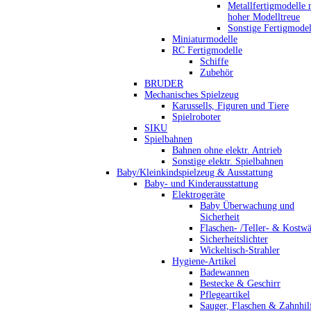
Metallfertigmodelle 
hoher Modelltreue
Sonstige Fertigmodel
Miniaturmodelle
RC Fertigmodelle
Schiffe
Zubehör
BRUDER
Mechanisches Spielzeug
Karussells, Figuren und Tiere
Spielroboter
SIKU
Spielbahnen
Bahnen ohne elektr. Antrieb
Sonstige elektr. Spielbahnen
Baby/Kleinkindspielzeug & Ausstattung
Baby- und Kinderausstattung
Elektrogeräte
Baby Überwachung und
Sicherheit
Flaschen- /Teller- & Kostw
Sicherheitslichter
Wickeltisch-Strahler
Hygiene-Artikel
Badewannen
Bestecke & Geschirr
Pflegeartikel
Sauger, Flaschen & Zahnhil