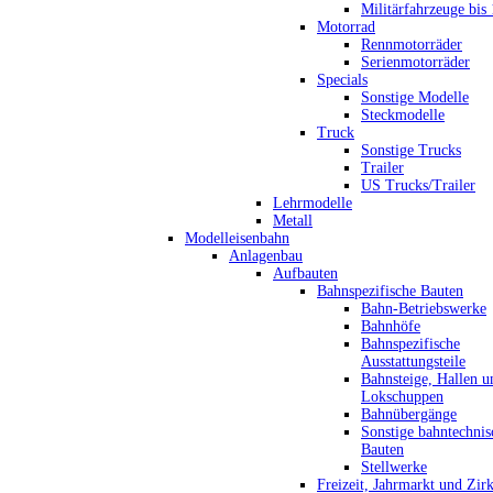
Militärfahrzeuge bis
Motorrad
Rennmotorräder
Serienmotorräder
Specials
Sonstige Modelle
Steckmodelle
Truck
Sonstige Trucks
Trailer
US Trucks/Trailer
Lehrmodelle
Metall
Modelleisenbahn
Anlagenbau
Aufbauten
Bahnspezifische Bauten
Bahn-Betriebswerke
Bahnhöfe
Bahnspezifische
Ausstattungsteile
Bahnsteige, Hallen u
Lokschuppen
Bahnübergänge
Sonstige bahntechnis
Bauten
Stellwerke
Freizeit, Jahrmarkt und Zir