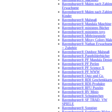
Ravensburger® Malen nach Zahlen
Erwachsene
Ravensburger® Malen nach Zahlen
Kinder
Ravensburger® Malspaß
Ravensburger® Mandala Maschine
Ravensburger® ministeps Bücher
Ravensburger® ministeps toys
Ravensburger® Mitbringspiele
Ravensburger® Mixxy Colors Mal
Ravensburger® Nathan Erwachsen
+ Zubehör
Ravensburger® Outdoor Malspaß
Ravensburger® Pappbilderbücher
Ravensburger® PF Mandala Desig
Ravensburger® PF Perlen
Ravensburger® PF Science X
Ravensburger® PF WWW
Ravensburger® Quiz und Co.
Ravensburger® RDI Geschenkkart
Ravensburger® RDI-Produkte
Ravensburger® RFU Puzzles
Ravensburger® RV Minis
Ravensburger® Schnäppchen
Ravensburger® SF TRAD. VW
SPIELE
Ravensburger® Sonstige
Ravensburger® Sortimente Malen 