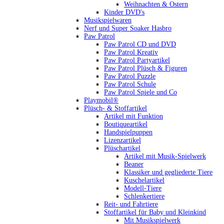
Weihnachten & Ostern
Kinder DVD's
Musikspielwaren
Nerf und Super Soaker Hasbro
Paw Patrol
Paw Patrol CD und DVD
Paw Patrol Kreativ
Paw Patrol Partyartikel
Paw Patrol Plüsch & Figuren
Paw Patrol Puzzle
Paw Patrol Schule
Paw Patrol Spiele und Co
Playmobil®
Plüsch- & Stoffartikel
Artikel mit Funktion
Boutiqueartikel
Handspielpuppen
Lizenzartikel
Plüschartikel
Artikel mit Musik-Spielwerk
Beaner
Klassiker und gegliederte Tiere
Kuschelartikel
Modell-Tiere
Schlenkertiere
Reit- und Fahrtiere
Stoffartikel für Baby und Kleinkind
Mit Musikspielwerk