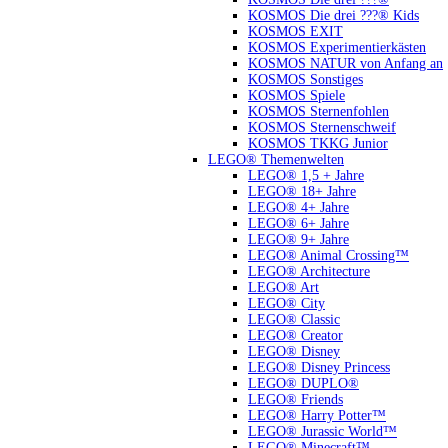
KOSMOS Die drei ???® Kids
KOSMOS EXIT
KOSMOS Experimentierkästen
KOSMOS NATUR von Anfang an
KOSMOS Sonstiges
KOSMOS Spiele
KOSMOS Sternenfohlen
KOSMOS Sternenschweif
KOSMOS TKKG Junior
LEGO® Themenwelten
LEGO® 1,5 + Jahre
LEGO® 18+ Jahre
LEGO® 4+ Jahre
LEGO® 6+ Jahre
LEGO® 9+ Jahre
LEGO® Animal Crossing™
LEGO® Architecture
LEGO® Art
LEGO® City
LEGO® Classic
LEGO® Creator
LEGO® Disney
LEGO® Disney Princess
LEGO® DUPLO®
LEGO® Friends
LEGO® Harry Potter™
LEGO® Jurassic World™
LEGO® Minecraft™