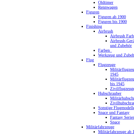
Oldtimer
Rennwagen
Figuren
Figuren ab 1900
Figuren bis 1900
Finishing
Airbrush
Airbrush Far
Airbrush-Gerä
und Zubehör
Farben_
Werkzeug und Zubeh
Flug
Flugzeuge
Militärflugze
1945
Militärflugze
bis 1945
Zivilflugzeug
Hubschrauber
Militärhubsch
Zivilhubschra
Sonstige Flugmodell
Space und Fantasy
Fantasy Serie
Space
Militärfahrzeuge
Militärfahrzeuge ab 