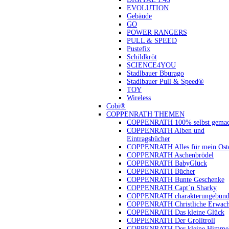
EVOLUTION
Gebäude
GO
POWER RANGERS
PULL & SPEED
Pustefix
Schildkröt
SCIENCE4YOU
Stadlbauer Bburago
Stadlbauer Pull & Speed®
TOY
Wireless
Cobi®
COPPENRATH THEMEN
COPPENRATH 100% selbst gemac
COPPENRATH Alben und
Eintragsbücher
COPPENRATH Alles für mein Oste
COPPENRATH Aschenbrödel
COPPENRATH BabyGlück
COPPENRATH Bücher
COPPENRATH Bunte Geschenke
COPPENRATH Capt´n Sharky
COPPENRATH charakterungebund
COPPENRATH Christliche Erwach
COPPENRATH Das kleine Glück
COPPENRATH Der Grolltroll
COPPENRATH Der kleine Himmel