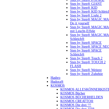
Step by Step® GIANT
Step by Step® KID
Step by Step® KID Schlei
Step by Step® Light 2
Step by Step® MAGIC M
Do it yourself
Step by Step® MAGIC M
mit Leucht-Effekt
Step by Step® MAGIC M
Schleich®
Step by Step® SPACE
Step by Step® SPACE NE
Step by Step® SPACE
Schleich®
Step by Step® Touch 2
Step by Step® TOUCH 2
FLASH
Step by Step® Weitere
Step by Step® Zubehör
Hasbro
Hudora®
KOSMOS
KOSMOS ALLESKÖNNERKIST
KOSMOS Bücher
KOSMOS BÜCHERHELDEN
KOSMOS CREATTO®
KOSMOS Die drei !!!
KOSMOS Die drei ???®