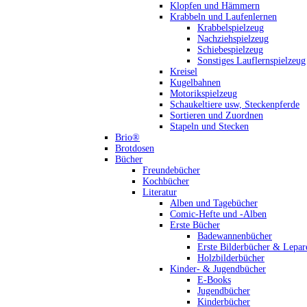
Klopfen und Hämmern
Krabbeln und Laufenlernen
Krabbelspielzeug
Nachziehspielzeug
Schiebespielzeug
Sonstiges Lauflernspielzeug
Kreisel
Kugelbahnen
Motorikspielzeug
Schaukeltiere usw, Steckenpferde
Sortieren und Zuordnen
Stapeln und Stecken
Brio®
Brotdosen
Bücher
Freundebücher
Kochbücher
Literatur
Alben und Tagebücher
Comic-Hefte und -Alben
Erste Bücher
Badewannenbücher
Erste Bilderbücher & Lepar
Holzbilderbücher
Kinder- & Jugendbücher
E-Books
Jugendbücher
Kinderbücher