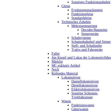
Sonstiges Funktionszubehör
Gleise
Ergänzungspackungen
Funktionsgleise
Standardgleise
Technisches Zubehör
Mehrzugsteuerung
Decoder/Bausteine
Steuergeräte
Schaltsysteme
Schattenbahnhof und Steue
Stell- und Schaltpulte
Trafos und Fahrgeräte
Faller
Jim Knopf und Lukas der Lokomotivführ
Märklin
MC exklusiv Artikel
Noch
Rollendes Material
Lokomotiven
Dampflokomotiven
Diesellokomotiven
Elektrolokomotiven
Sonstige Schienen-
Triebfahrzeuge
Wagen
Funktionswagen
Güterwagen