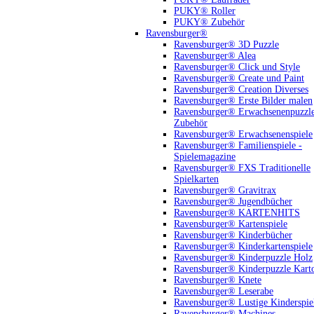
PUKY® Roller
PUKY® Zubehör
Ravensburger®
Ravensburger® 3D Puzzle
Ravensburger® Alea
Ravensburger® Click und Style
Ravensburger® Create und Paint
Ravensburger® Creation Diverses
Ravensburger® Erste Bilder malen
Ravensburger® Erwachsenenpuzzl
Zubehör
Ravensburger® Erwachsenenspiele
Ravensburger® Familienspiele -
Spielemagazine
Ravensburger® FXS Traditionelle
Spielkarten
Ravensburger® Gravitrax
Ravensburger® Jugendbücher
Ravensburger® KARTENHITS
Ravensburger® Kartenspiele
Ravensburger® Kinderbücher
Ravensburger® Kinderkartenspiele
Ravensburger® Kinderpuzzle Holz
Ravensburger® Kinderpuzzle Kart
Ravensburger® Knete
Ravensburger® Leserabe
Ravensburger® Lustige Kinderspie
Ravensburger® Machines