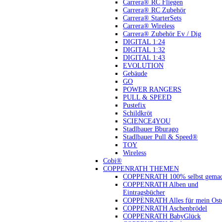
Carrera® RC Fliegen
Carrera® RC Zubehör
Carrera® StarterSets
Carrera® Wireless
Carrera® Zubehör Ev / Dig
DIGITAL 1:24
DIGITAL 1:32
DIGITAL 1:43
EVOLUTION
Gebäude
GO
POWER RANGERS
PULL & SPEED
Pustefix
Schildkröt
SCIENCE4YOU
Stadlbauer Bburago
Stadlbauer Pull & Speed®
TOY
Wireless
Cobi®
COPPENRATH THEMEN
COPPENRATH 100% selbst gemac
COPPENRATH Alben und
Eintragsbücher
COPPENRATH Alles für mein Oste
COPPENRATH Aschenbrödel
COPPENRATH BabyGlück