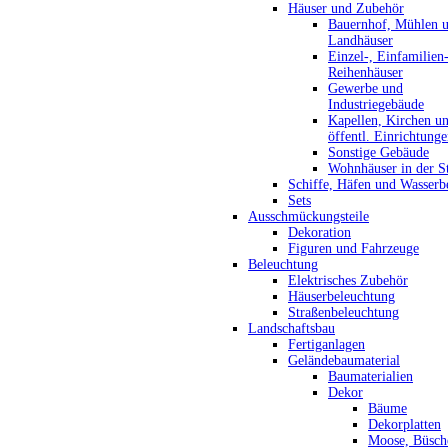
Häuser und Zubehör
Bauernhof, Mühlen 
Landhäuser
Einzel-, Einfamilien
Reihenhäuser
Gewerbe und
Industriegebäude
Kapellen, Kirchen u
öffentl. Einrichtung
Sonstige Gebäude
Wohnhäuser in der S
Schiffe, Häfen und Wasserb
Sets
Ausschmückungsteile
Dekoration
Figuren und Fahrzeuge
Beleuchtung
Elektrisches Zubehör
Häuserbeleuchtung
Straßenbeleuchtung
Landschaftsbau
Fertiganlagen
Geländebaumaterial
Baumaterialien
Dekor
Bäume
Dekorplatten
Moose, Büsch