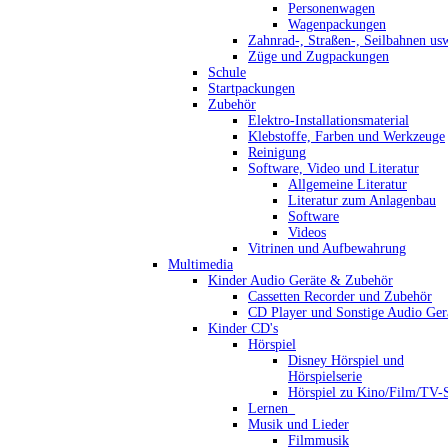
Personenwagen
Wagenpackungen
Zahnrad-, Straßen-, Seilbahnen us
Züge und Zugpackungen
Schule
Startpackungen
Zubehör
Elektro-Installationsmaterial
Klebstoffe, Farben und Werkzeuge
Reinigung
Software, Video und Literatur
Allgemeine Literatur
Literatur zum Anlagenbau
Software
Videos
Vitrinen und Aufbewahrung
Multimedia
Kinder Audio Geräte & Zubehör
Cassetten Recorder und Zubehör
CD Player und Sonstige Audio Ger
Kinder CD's
Hörspiel
Disney Hörspiel und
Hörspielserie
Hörspiel zu Kino/Film/TV-S
Lernen_
Musik und Lieder
Filmmusik