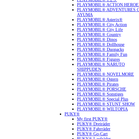
PLAYMOBIL® ACTION HEROE
PLAYMOBIL® ADVENTURES 
AYUMA
PLAYMOBIL® Asterix®
PLAYMOBIL® City Action
PLAYMOBIL® City Life
PLAYMOBIL® Country
PLAYMOBIL® Dinos
PLAYMOBIL® Dollhouse
PLAYMOBIL® Duopacks
PLAYMOBIL® Family Fun
PLAYMOBIL® Figures
PLAYMOBIL® NARUTO
SHIPPUDEN
PLAYMOBIL® NOVELMORE
PLAYMOBIL® Ostern
PLAYMOBIL® Pirates
PLAYMOBIL® PORSCHE
PLAYMOBIL® Sonstiges
PLAYMOBIL® Special Plus
PLAYMOBIL® STUNT SHOW
PLAYMOBIL® WILTOPIA
PUKY®
My first PUKY®
PUKY® Dreiräder
PUKY® Fahrräder
PUKY® Go-Cart
PUKY® Laufräder