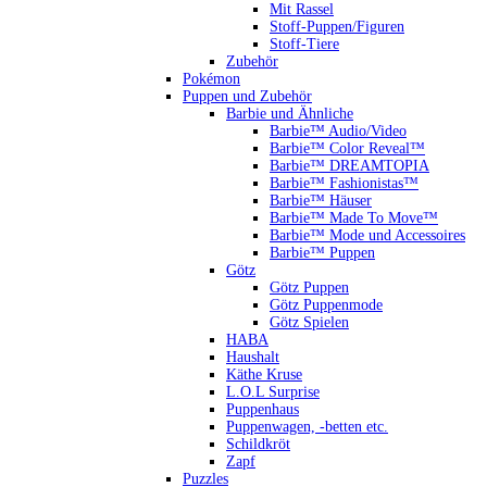
Mit Rassel
Stoff-Puppen/Figuren
Stoff-Tiere
Zubehör
Pokémon
Puppen und Zubehör
Barbie und Ähnliche
Barbie™ Audio/Video
Barbie™ Color Reveal™
Barbie™ DREAMTOPIA
Barbie™ Fashionistas™
Barbie™ Häuser
Barbie™ Made To Move™
Barbie™ Mode und Accessoires
Barbie™ Puppen
Götz
Götz Puppen
Götz Puppenmode
Götz Spielen
HABA
Haushalt
Käthe Kruse
L.O.L Surprise
Puppenhaus
Puppenwagen, -betten etc.
Schildkröt
Zapf
Puzzles