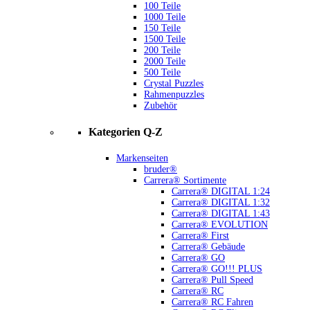
100 Teile
1000 Teile
150 Teile
1500 Teile
200 Teile
2000 Teile
500 Teile
Crystal Puzzles
Rahmenpuzzles
Zubehör
Kategorien Q-Z
Markenseiten
bruder®
Carrera® Sortimente
Carrera® DIGITAL 1:24
Carrera® DIGITAL 1:32
Carrera® DIGITAL 1:43
Carrera® EVOLUTION
Carrera® First
Carrera® Gebäude
Carrera® GO
Carrera® GO!!! PLUS
Carrera® Pull Speed
Carrera® RC
Carrera® RC Fahren