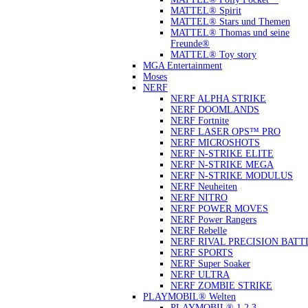
MATTEL® Spirit
MATTEL® Stars und Themen
MATTEL® Thomas und seine
Freunde®
MATTEL® Toy story
MGA Entertainment
Moses
NERF
NERF ALPHA STRIKE
NERF DOOMLANDS
NERF Fortnite
NERF LASER OPS™ PRO
NERF MICROSHOTS
NERF N-STRIKE ELITE
NERF N-STRIKE MEGA
NERF N-STRIKE MODULUS
NERF Neuheiten
NERF NITRO
NERF POWER MOVES
NERF Power Rangers
NERF Rebelle
NERF RIVAL PRECISION BATT
NERF SPORTS
NERF Super Soaker
NERF ULTRA
NERF ZOMBIE STRIKE
PLAYMOBIL® Welten
PLAYMOBIL® 1.2.3.