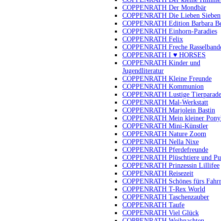
COPPENRATH Der Mondbär
COPPENRATH Die Lieben Sieben
COPPENRATH Edition Barbara B
COPPENRATH Einhorn-Paradies
COPPENRATH Felix
COPPENRATH Freche Rasselband
COPPENRATH I ♥ HORSES
COPPENRATH Kinder und
Jugendliteratur
COPPENRATH Kleine Freunde
COPPENRATH Kommunion
COPPENRATH Lustige Tierparad
COPPENRATH Mal-Werkstatt
COPPENRATH Marjolein Bastin
COPPENRATH Mein kleiner Pony
COPPENRATH Mini-Künstler
COPPENRATH Nature Zoom
COPPENRATH Nella Nixe
COPPENRATH Pferdefreunde
COPPENRATH Plüschtiere und Pu
COPPENRATH Prinzessin Lillifee
COPPENRATH Reisezeit
COPPENRATH Schönes fürs Fahr
COPPENRATH T-Rex World
COPPENRATH Taschenzauber
COPPENRATH Taufe
COPPENRATH Viel Glück
COPPENRATH Weihnachten