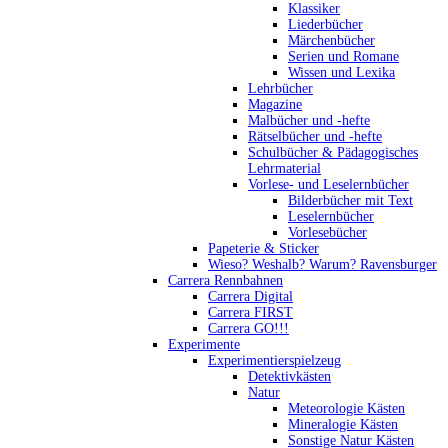
Klassiker
Liederbücher
Märchenbücher
Serien und Romane
Wissen und Lexika
Lehrbücher
Magazine
Malbücher und -hefte
Rätselbücher und -hefte
Schulbücher & Pädagogisches
Lehrmaterial
Vorlese- und Leselernbücher
Bilderbücher mit Text
Leselernbücher
Vorlesebücher
Papeterie & Sticker
Wieso? Weshalb? Warum? Ravensburger
Carrera Rennbahnen
Carrera Digital
Carrera FIRST
Carrera GO!!!
Experimente
Experimentierspielzeug
Detektivkästen
Natur
Meteorologie Kästen
Mineralogie Kästen
Sonstige Natur Kästen