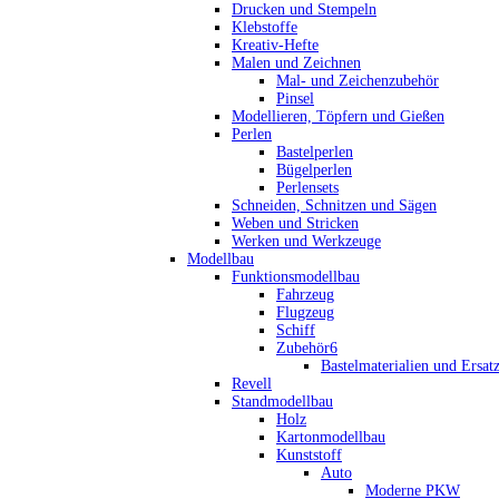
Drucken und Stempeln
Klebstoffe
Kreativ-Hefte
Malen und Zeichnen
Mal- und Zeichenzubehör
Pinsel
Modellieren, Töpfern und Gießen
Perlen
Bastelperlen
Bügelperlen
Perlensets
Schneiden, Schnitzen und Sägen
Weben und Stricken
Werken und Werkzeuge
Modellbau
Funktionsmodellbau
Fahrzeug
Flugzeug
Schiff
Zubehör6
Bastelmaterialien und Ersatz
Revell
Standmodellbau
Holz
Kartonmodellbau
Kunststoff
Auto
Moderne PKW