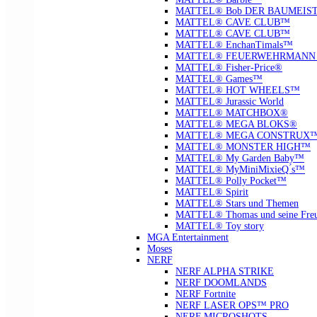
MATTEL® Bob DER BAUMEIS
MATTEL® CAVE CLUB™
MATTEL® CAVE CLUB™
MATTEL® EnchanTimals™
MATTEL® FEUERWEHRMANN
MATTEL® Fisher-Price®
MATTEL® Games™
MATTEL® HOT WHEELS™
MATTEL® Jurassic World
MATTEL® MATCHBOX®
MATTEL® MEGA BLOKS®
MATTEL® MEGA CONSTRUX
MATTEL® MONSTER HIGH™
MATTEL® My Garden Baby™
MATTEL® MyMiniMixieQ ́s™
MATTEL® Polly Pocket™
MATTEL® Spirit
MATTEL® Stars und Themen
MATTEL® Thomas und seine Fre
MATTEL® Toy story
MGA Entertainment
Moses
NERF
NERF ALPHA STRIKE
NERF DOOMLANDS
NERF Fortnite
NERF LASER OPS™ PRO
NERF MICROSHOTS