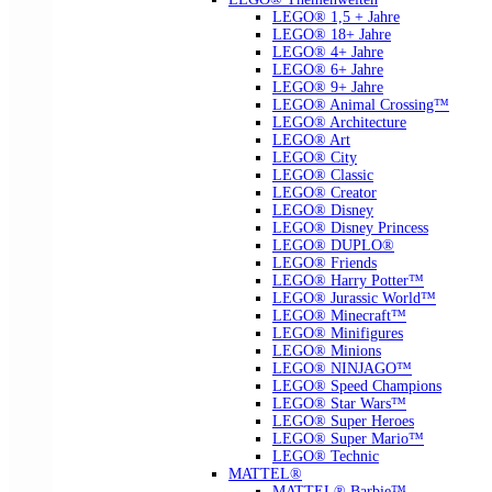
LEGO® 1,5 + Jahre
LEGO® 18+ Jahre
LEGO® 4+ Jahre
LEGO® 6+ Jahre
LEGO® 9+ Jahre
LEGO® Animal Crossing™
LEGO® Architecture
LEGO® Art
LEGO® City
LEGO® Classic
LEGO® Creator
LEGO® Disney
LEGO® Disney Princess
LEGO® DUPLO®
LEGO® Friends
LEGO® Harry Potter™
LEGO® Jurassic World™
LEGO® Minecraft™
LEGO® Minifigures
LEGO® Minions
LEGO® NINJAGO™
LEGO® Speed Champions
LEGO® Star Wars™
LEGO® Super Heroes
LEGO® Super Mario™
LEGO® Technic
MATTEL®
MATTEL® Barbie™