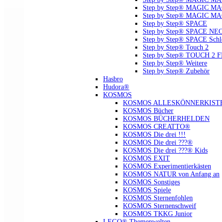
Step by Step® MAGIC MAG
Step by Step® MAGIC MA
Step by Step® SPACE
Step by Step® SPACE NE
Step by Step® SPACE Schl
Step by Step® Touch 2
Step by Step® TOUCH 2 
Step by Step® Weitere
Step by Step® Zubehör
Hasbro
Hudora®
KOSMOS
KOSMOS ALLESKÖNNERKIST
KOSMOS Bücher
KOSMOS BÜCHERHELDEN
KOSMOS CREATTO®
KOSMOS Die drei !!!
KOSMOS Die drei ???®
KOSMOS Die drei ???® Kids
KOSMOS EXIT
KOSMOS Experimentierkästen
KOSMOS NATUR von Anfang an
KOSMOS Sonstiges
KOSMOS Spiele
KOSMOS Sternenfohlen
KOSMOS Sternenschweif
KOSMOS TKKG Junior
LEGO® Themenwelten