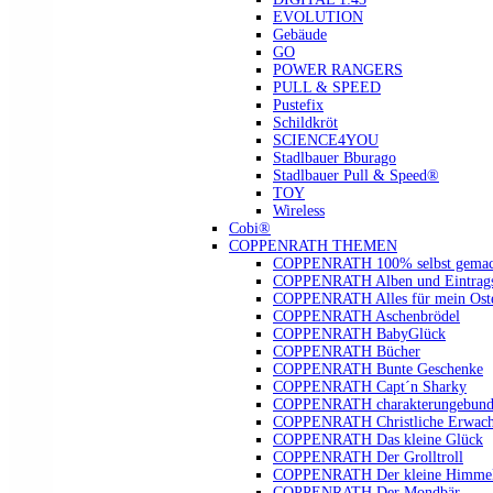
EVOLUTION
Gebäude
GO
POWER RANGERS
PULL & SPEED
Pustefix
Schildkröt
SCIENCE4YOU
Stadlbauer Bburago
Stadlbauer Pull & Speed®
TOY
Wireless
Cobi®
COPPENRATH THEMEN
COPPENRATH 100% selbst gemac
COPPENRATH Alben und Eintrags
COPPENRATH Alles für mein Oste
COPPENRATH Aschenbrödel
COPPENRATH BabyGlück
COPPENRATH Bücher
COPPENRATH Bunte Geschenke
COPPENRATH Capt´n Sharky
COPPENRATH charakterungebund
COPPENRATH Christliche Erwach
COPPENRATH Das kleine Glück
COPPENRATH Der Grolltroll
COPPENRATH Der kleine Himmel
COPPENRATH Der Mondbär