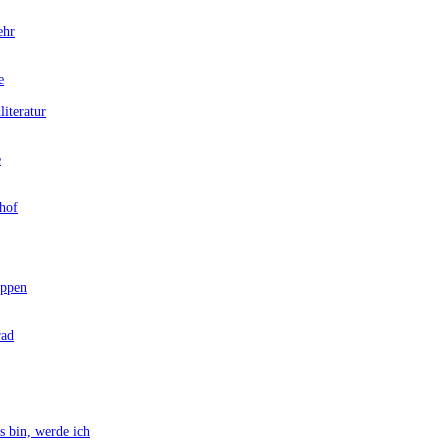
ehr
e
teratur
e
hof
ppen
rad
bin, werde ich