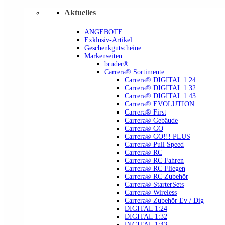
Aktuelles
ANGEBOTE
Exklusiv-Artikel
Geschenkgutscheine
Markenseiten
bruder®
Carrera® Sortimente
Carrera® DIGITAL 1:24
Carrera® DIGITAL 1:32
Carrera® DIGITAL 1:43
Carrera® EVOLUTION
Carrera® First
Carrera® Gebäude
Carrera® GO
Carrera® GO!!! PLUS
Carrera® Pull Speed
Carrera® RC
Carrera® RC Fahren
Carrera® RC Fliegen
Carrera® RC Zubehör
Carrera® StarterSets
Carrera® Wireless
Carrera® Zubehör Ev / Dig
DIGITAL 1:24
DIGITAL 1:32
DIGITAL 1:43