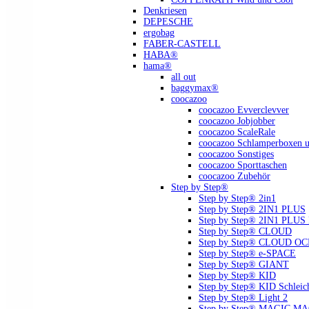
Denkriesen
DEPESCHE
ergobag
FABER-CASTELL
HABA®
hama®
all out
baggymax®
coocazoo
coocazoo Evverclevver
coocazoo Jobjobber
coocazoo ScaleRale
coocazoo Schlamperboxen u
coocazoo Sonstiges
coocazoo Sporttaschen
coocazoo Zubehör
Step by Step®
Step by Step® 2in1
Step by Step® 2IN1 PLUS
Step by Step® 2IN1 PLU
Step by Step® CLOUD
Step by Step® CLOUD O
Step by Step® e-SPACE
Step by Step® GIANT
Step by Step® KID
Step by Step® KID Schlei
Step by Step® Light 2
Step by Step® MAGIC MAGS