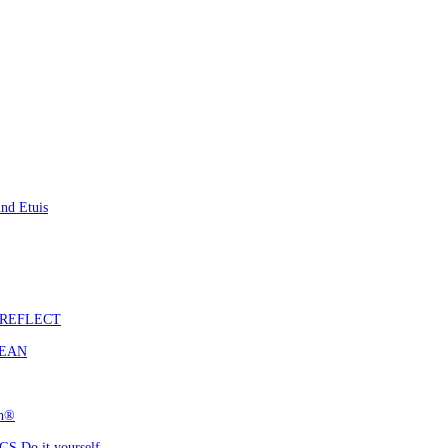
nd Etuis
S REFLECT
CEAN
ch®
 Do it yourself