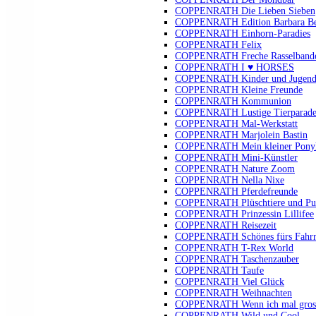
COPPENRATH Die Lieben Sieben
COPPENRATH Edition Barbara B
COPPENRATH Einhorn-Paradies
COPPENRATH Felix
COPPENRATH Freche Rasselband
COPPENRATH I ♥ HORSES
COPPENRATH Kinder und Jugendli
COPPENRATH Kleine Freunde
COPPENRATH Kommunion
COPPENRATH Lustige Tierparad
COPPENRATH Mal-Werkstatt
COPPENRATH Marjolein Bastin
COPPENRATH Mein kleiner Pony
COPPENRATH Mini-Künstler
COPPENRATH Nature Zoom
COPPENRATH Nella Nixe
COPPENRATH Pferdefreunde
COPPENRATH Plüschtiere und Pu
COPPENRATH Prinzessin Lillifee
COPPENRATH Reisezeit
COPPENRATH Schönes fürs Fahr
COPPENRATH T-Rex World
COPPENRATH Taschenzauber
COPPENRATH Taufe
COPPENRATH Viel Glück
COPPENRATH Weihnachten
COPPENRATH Wenn ich mal gross 
COPPENRATH Wild und Cool