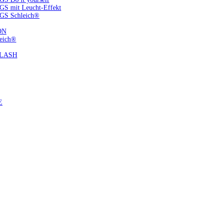
S mit Leucht-Effekt
GS Schleich®
ON
eich®
FLASH
E