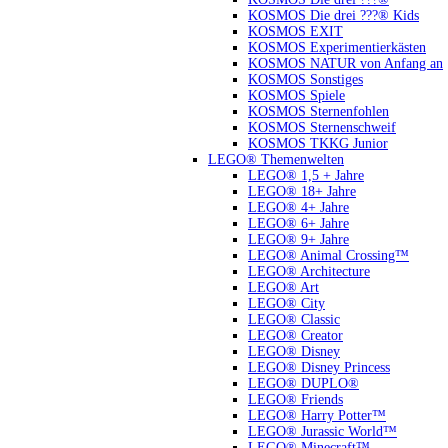
KOSMOS Die drei ???® Kids
KOSMOS EXIT
KOSMOS Experimentierkästen
KOSMOS NATUR von Anfang an
KOSMOS Sonstiges
KOSMOS Spiele
KOSMOS Sternenfohlen
KOSMOS Sternenschweif
KOSMOS TKKG Junior
LEGO® Themenwelten
LEGO® 1,5 + Jahre
LEGO® 18+ Jahre
LEGO® 4+ Jahre
LEGO® 6+ Jahre
LEGO® 9+ Jahre
LEGO® Animal Crossing™
LEGO® Architecture
LEGO® Art
LEGO® City
LEGO® Classic
LEGO® Creator
LEGO® Disney
LEGO® Disney Princess
LEGO® DUPLO®
LEGO® Friends
LEGO® Harry Potter™
LEGO® Jurassic World™
LEGO® Minecraft™