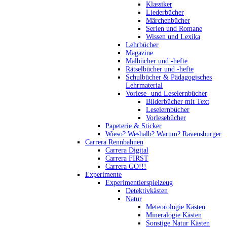
Klassiker
Liederbücher
Märchenbücher
Serien und Romane
Wissen und Lexika
Lehrbücher
Magazine
Malbücher und -hefte
Rätselbücher und -hefte
Schulbücher & Pädagogisches
Lehrmaterial
Vorlese- und Leselernbücher
Bilderbücher mit Text
Leselernbücher
Vorlesebücher
Papeterie & Sticker
Wieso? Weshalb? Warum? Ravensburger
Carrera Rennbahnen
Carrera Digital
Carrera FIRST
Carrera GO!!!
Experimente
Experimentierspielzeug
Detektivkästen
Natur
Meteorologie Kästen
Mineralogie Kästen
Sonstige Natur Kästen