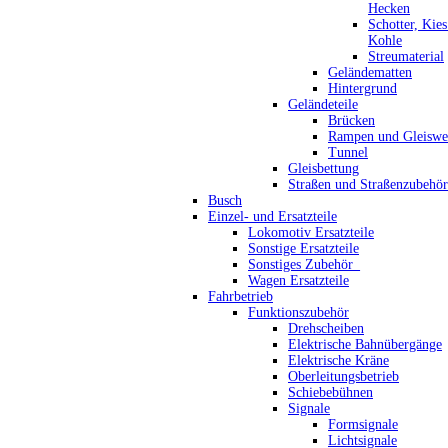
Hecken
Schotter, Kie
Kohle
Streumaterial
Geländematten
Hintergrund
Geländeteile
Brücken
Rampen und Gleiswe
Tunnel
Gleisbettung
Straßen und Straßenzubehör
Busch
Einzel- und Ersatzteile
Lokomotiv Ersatzteile
Sonstige Ersatzteile
Sonstiges Zubehör_
Wagen Ersatzteile
Fahrbetrieb
Funktionszubehör
Drehscheiben
Elektrische Bahnübergänge
Elektrische Kräne
Oberleitungsbetrieb
Schiebebühnen
Signale
Formsignale
Lichtsignale