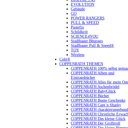
EVOLUTION
Gebäude
GO
POWER RANGERS
PULL & SPEED
Pustefix
Schildkröt
SCIENCE4YOU
Stadlbauer Bburago
Stadlbauer Pull & Speed®
TOY
Wireless
Cobi®
COPPENRATH THEMEN
COPPENRATH 100% selbst gemac
COPPENRATH Alben und
Eintragsbücher
COPPENRATH Alles für mein Oste
COPPENRATH Aschenbrödel
COPPENRATH BabyGlück
COPPENRATH Bücher
COPPENRATH Bunte Geschenke
COPPENRATH Capt´n Sharky
COPPENRATH charakterungebund
COPPENRATH Christliche Erwach
COPPENRATH Das kleine Glück
COPPENRATH Der Grolltroll
COPPENRATH Der kleine Himmel