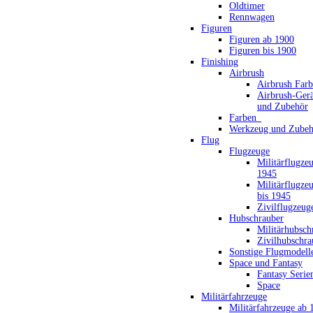
Oldtimer
Rennwagen
Figuren
Figuren ab 1900
Figuren bis 1900
Finishing
Airbrush
Airbrush Far
Airbrush-Gerä
und Zubehör
Farben_
Werkzeug und Zubeh
Flug
Flugzeuge
Militärflugze
1945
Militärflugze
bis 1945
Zivilflugzeug
Hubschrauber
Militärhubsch
Zivilhubschra
Sonstige Flugmodell
Space und Fantasy
Fantasy Serie
Space
Militärfahrzeuge
Militärfahrzeuge ab 