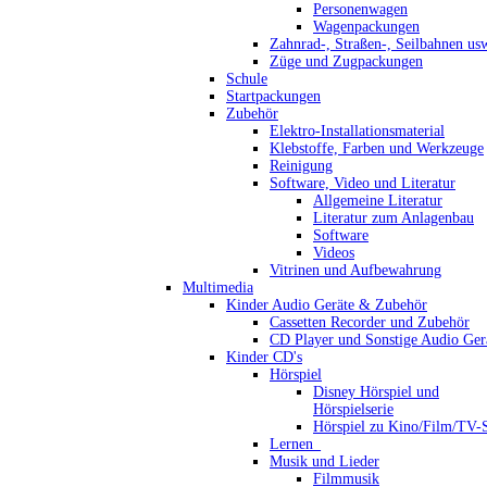
Personenwagen
Wagenpackungen
Zahnrad-, Straßen-, Seilbahnen us
Züge und Zugpackungen
Schule
Startpackungen
Zubehör
Elektro-Installationsmaterial
Klebstoffe, Farben und Werkzeuge
Reinigung
Software, Video und Literatur
Allgemeine Literatur
Literatur zum Anlagenbau
Software
Videos
Vitrinen und Aufbewahrung
Multimedia
Kinder Audio Geräte & Zubehör
Cassetten Recorder und Zubehör
CD Player und Sonstige Audio Ger
Kinder CD's
Hörspiel
Disney Hörspiel und
Hörspielserie
Hörspiel zu Kino/Film/TV-S
Lernen_
Musik und Lieder
Filmmusik