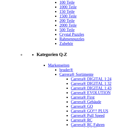
100 Teile
1000 Teile
150 Teile
1500 Teile
200 Teile
2000 Teile
500 Teile
Crystal Puzzles
Rahmenpuzzles
Zubehör
Kategorien Q-Z
Markenseiten
bruder®
Carrera® Sortimente
Carrera® DIGITAL 1:24
Carrera® DIGITAL 1:32
Carrera® DIGITAL 1:43
Carrera® EVOLUTION
Carrera® First
Carrera® Gebäude
Carrera® GO
Carrera® GO!!! PLUS
Carrera® Pull Speed
Carrera® RC
Carrera® RC Fahren