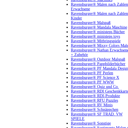
Ravensburger® Malen nach Zahlen
Erwachsene
Ravensburger® Malen nach Zahlen
Kinder
Ravensburger® Malspaß
Ravensburger® Mandala Maschine
Ravensburger® ministeps Bücher
Ravensburger® ministeps toys
Ravensburger® Mitbringspiele
Ravensburger® Mixxy Colors Mal
Ravensburger® Nathan Erwachsen
+ Zubehör
Ravensburger® Outdoor Malspaß
Ravensburger® Pappbilderbücher
Ravensburger® PF Mandala Desig
Ravensburger® PF Perlen
Ravensburger® PF Science X
Ravensburger® PF WWW
Ravensburger® Quiz und Co.
Ravensburger® RDI Geschenkkart
Ravensburger® RDI-Produkte
Ravensburger® RFU Puzzles
Ravensburger® RV Minis
Ravensburger® Schnäppchen
Ravensburger® SF TRAD. VW
SPIELE
Ravensburger® Sonstige
Ravensburger® Sortimente Malen 