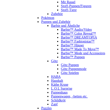
Mit Rassel
Stoff-Puppen/Figuren
Stoff-Tiere
Zubehör
Pokémon
Puppen und Zubehör
Barbie und Ähnliche
Barbie™ Audio/Video
Barbie™ Color Reveal™
Barbie™ DREAMTOPIA
Barbie™ Fashionistas™
Barbie™ Häuser
Barbie™ Made To Move™
Barbie™ Mode und Accessoires
Barbie™ Puppen
Götz
Götz Puppen
Götz Puppenmode
Götz Spielen
HABA
Haushalt
Käthe Kruse
L.O.L Surprise
Puppenhaus
Puppenwagen, -betten etc.
Schildkröt
Zapf
Puzzles