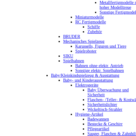
Metallfertigmodelle 
hoher Modelltreue
Sonstige Fertigmodel
Miniaturmodelle
RC Fertigmodelle
Schiffe
Zubehör
BRUDER
Mechanisches Spielzeug
Karussells, Figuren und Tiere
Spielroboter
SIKU
Spielbahnen
Bahnen ohne elektr. Antrieb
Sonstige elektr. Spielbahnen
Baby/Kleinkindspielzeug & Ausstattung
Baby- und Kinderausstattung
Elektrogeräte
Baby Überwachung und
Sicherheit
Flaschen- /Teller- & Kostw
Sicherheitslichter
Wickeltisch-Strahler
Hygiene-Artikel
Badewannen
Bestecke & Geschirr
Pflegeartikel
Sauger, Flaschen & Zahnhil