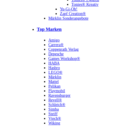
Tonies® Kreativ
Yu-Gi-Oh!
Zapf Creation®
Märklin Sonderangebote
Top Marken
Amigo
Carrera®
Coppenrath Verlag
Depesche
Games Workshop®
HABA
Hasbro
LEGO®
Märklin
Mattel
Pelikan
Playmobil
Ravensburger
Revell®
Schleich®
Simba
Steiff
Vtech®
Wiking