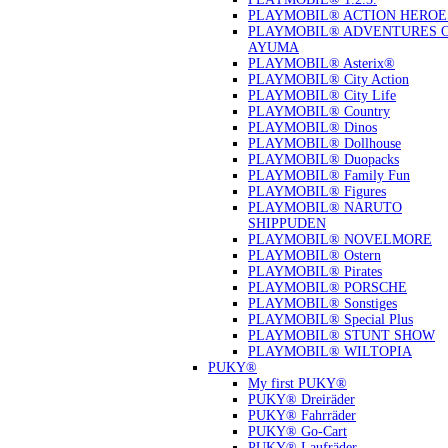
PLAYMOBIL® ACTION HEROE
PLAYMOBIL® ADVENTURES 
AYUMA
PLAYMOBIL® Asterix®
PLAYMOBIL® City Action
PLAYMOBIL® City Life
PLAYMOBIL® Country
PLAYMOBIL® Dinos
PLAYMOBIL® Dollhouse
PLAYMOBIL® Duopacks
PLAYMOBIL® Family Fun
PLAYMOBIL® Figures
PLAYMOBIL® NARUTO
SHIPPUDEN
PLAYMOBIL® NOVELMORE
PLAYMOBIL® Ostern
PLAYMOBIL® Pirates
PLAYMOBIL® PORSCHE
PLAYMOBIL® Sonstiges
PLAYMOBIL® Special Plus
PLAYMOBIL® STUNT SHOW
PLAYMOBIL® WILTOPIA
PUKY®
My first PUKY®
PUKY® Dreiräder
PUKY® Fahrräder
PUKY® Go-Cart
PUKY® Laufräder