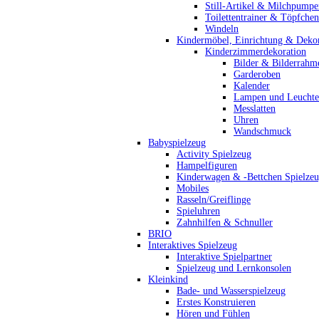
Still-Artikel & Milchpumpe
Toilettentrainer & Töpfchen
Windeln
Kindermöbel, Einrichtung & Dekor
Kinderzimmerdekoration
Bilder & Bilderrahm
Garderoben
Kalender
Lampen und Leucht
Messlatten
Uhren
Wandschmuck
Babyspielzeug
Activity Spielzeug
Hampelfiguren
Kinderwagen & -Bettchen Spielze
Mobiles
Rasseln/Greiflinge
Spieluhren
Zahnhilfen & Schnuller
BRIO
Interaktives Spielzeug
Interaktive Spielpartner
Spielzeug und Lernkonsolen
Kleinkind
Bade- und Wasserspielzeug
Erstes Konstruieren
Hören und Fühlen