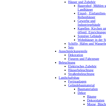
Häuser und Zubehör
Bauernhof, Mühlen 
Landhäuser
Einzel-, Einfamilien
Reihenhäuser
Gewerbe und
Industriegebäude
Kapellen, Kirchen u
öffentl. Einrichtung
Sonstige Gebäude
Wohnhäuser in der S
Schiffe, Häfen und Wasserb
Sets
Ausschmückungsteile
Dekoration
Figuren und Fahrzeuge
Beleuchtung
Elektrisches Zubehör
Häuserbeleuchtung
Straßenbeleuchtung
Landschaftsbau
Fertiganlagen
Geländebaumaterial
Baumaterialien
Dekor
Bäume
Dekorplatten
Moose, Büsch