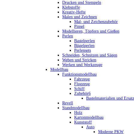
Drucken und Stempeln
Klebstoffe
Kreativ-Hefte
Malen und Zeichnen
Mal- und Zeichenzubehör
Pinsel
Modellieren, Töpfern und Gießen
Perlen
Bastelperlen
Bügelperlen
Perlensets
Schneiden, Schnitzen und Sägen
Weben und Stricken
Werken und Werkzeuge
Modellbau
Funktionsmodellbau
Fahrzeug
Flugzeug
Schiff
Zubehör6
Bastelmaterialien und Ersatz
Revell
Standmodellbau
Holz
Kartonmodellbau
Kunststoff
Auto
Moderne PKW