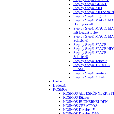
Step by Step® GIANT
Step by Step® KID
Step by Step® KID Schlei
Step by Step® Light 2
Step by Step® MAGIC M
Do it yourself
Step by Step® MAGIC M
mit Leucht-Effekt
Step by Step® MAGIC M
Schleich®
Step by Step® SPACE
Step by Step® SPACE NE
Step by Step® SPACE
Schleich®
Step by Step® Touch 2
Step by Step® TOUCH 2
FLASH
Step by Step® Weitere
Step by Step® Zubehör
Hasbro
Hudora®
KOSMOS
KOSMOS ALLESKÖNNERKIST
KOSMOS Bücher
KOSMOS BÜCHERHELDEN
KOSMOS CREATTO®
KOSMOS Die drei !!!
KOSMOS Die drei ???®