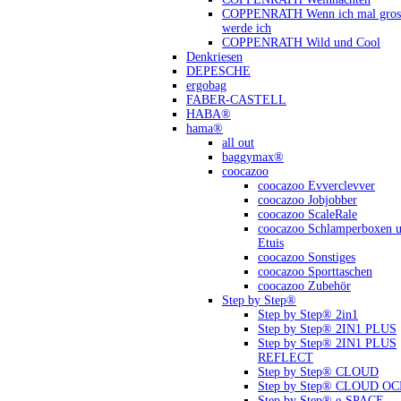
COPPENRATH Wenn ich mal gross
werde ich
COPPENRATH Wild und Cool
Denkriesen
DEPESCHE
ergobag
FABER-CASTELL
HABA®
hama®
all out
baggymax®
coocazoo
coocazoo Evverclevver
coocazoo Jobjobber
coocazoo ScaleRale
coocazoo Schlamperboxen 
Etuis
coocazoo Sonstiges
coocazoo Sporttaschen
coocazoo Zubehör
Step by Step®
Step by Step® 2in1
Step by Step® 2IN1 PLUS
Step by Step® 2IN1 PLUS
REFLECT
Step by Step® CLOUD
Step by Step® CLOUD O
Step by Step® e-SPACE