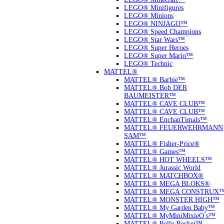
LEGO® Minifigures
LEGO® Minions
LEGO® NINJAGO™
LEGO® Speed Champions
LEGO® Star Wars™
LEGO® Super Heroes
LEGO® Super Mario™
LEGO® Technic
MATTEL®
MATTEL® Barbie™
MATTEL® Bob DER
BAUMEISTER™
MATTEL® CAVE CLUB™
MATTEL® CAVE CLUB™
MATTEL® EnchanTimals™
MATTEL® FEUERWEHRMANN
SAM™
MATTEL® Fisher-Price®
MATTEL® Games™
MATTEL® HOT WHEELS™
MATTEL® Jurassic World
MATTEL® MATCHBOX®
MATTEL® MEGA BLOKS®
MATTEL® MEGA CONSTRUX
MATTEL® MONSTER HIGH™
MATTEL® My Garden Baby™
MATTEL® MyMiniMixieQ ́s™
MATTEL® Polly Pocket™