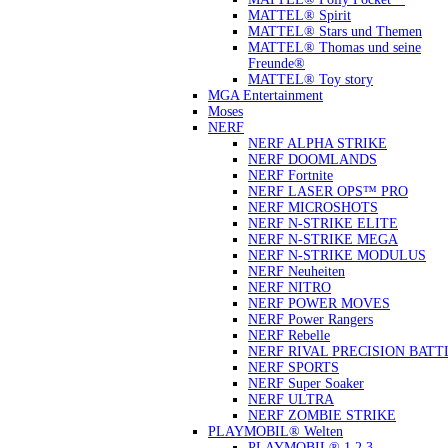
MATTEL® Spirit
MATTEL® Stars und Themen
MATTEL® Thomas und seine
Freunde®
MATTEL® Toy story
MGA Entertainment
Moses
NERF
NERF ALPHA STRIKE
NERF DOOMLANDS
NERF Fortnite
NERF LASER OPS™ PRO
NERF MICROSHOTS
NERF N-STRIKE ELITE
NERF N-STRIKE MEGA
NERF N-STRIKE MODULUS
NERF Neuheiten
NERF NITRO
NERF POWER MOVES
NERF Power Rangers
NERF Rebelle
NERF RIVAL PRECISION BATT
NERF SPORTS
NERF Super Soaker
NERF ULTRA
NERF ZOMBIE STRIKE
PLAYMOBIL® Welten
PLAYMOBIL® 1.2.3.