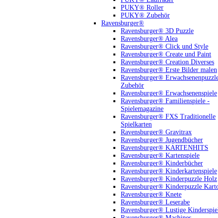
PUKY® Roller
PUKY® Zubehör
Ravensburger®
Ravensburger® 3D Puzzle
Ravensburger® Alea
Ravensburger® Click und Style
Ravensburger® Create und Paint
Ravensburger® Creation Diverses
Ravensburger® Erste Bilder malen
Ravensburger® Erwachsenenpuzzl
Zubehör
Ravensburger® Erwachsenenspiele
Ravensburger® Familienspiele -
Spielemagazine
Ravensburger® FXS Traditionelle
Spielkarten
Ravensburger® Gravitrax
Ravensburger® Jugendbücher
Ravensburger® KARTENHITS
Ravensburger® Kartenspiele
Ravensburger® Kinderbücher
Ravensburger® Kinderkartenspiele
Ravensburger® Kinderpuzzle Holz
Ravensburger® Kinderpuzzle Kart
Ravensburger® Knete
Ravensburger® Leserabe
Ravensburger® Lustige Kinderspie
Ravensburger® Machines