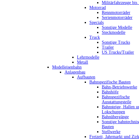
Militärfahrzeuge bis
Motorrad
Rennmotorräder
Serienmotorräder
Specials
Sonstige Modelle
Steckmodelle
Truck
Sonstige Trucks
Trailer
US Trucks/Trailer
Lehrmodelle
Metall
Modelleisenbahn
Anlagenbau
Aufbauten
Bahnspezifische Bauten
Bahn-Betriebswerke
Bahnhöfe
Bahnspezifische
Ausstattungsteile
Bahnsteige, Hallen u
Lokschuppen
Bahnübergänge
Sonstige bahntechnis
Bauten
Stellwerke
Freizeit, Jahrmarkt und Zir