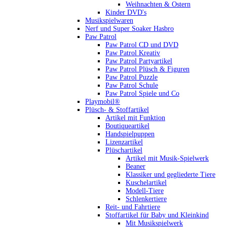
Weihnachten & Ostern
Kinder DVD's
Musikspielwaren
Nerf und Super Soaker Hasbro
Paw Patrol
Paw Patrol CD und DVD
Paw Patrol Kreativ
Paw Patrol Partyartikel
Paw Patrol Plüsch & Figuren
Paw Patrol Puzzle
Paw Patrol Schule
Paw Patrol Spiele und Co
Playmobil®
Plüsch- & Stoffartikel
Artikel mit Funktion
Boutiqueartikel
Handspielpuppen
Lizenzartikel
Plüschartikel
Artikel mit Musik-Spielwerk
Beaner
Klassiker und gegliederte Tiere
Kuschelartikel
Modell-Tiere
Schlenkertiere
Reit- und Fahrtiere
Stoffartikel für Baby und Kleinkind
Mit Musikspielwerk