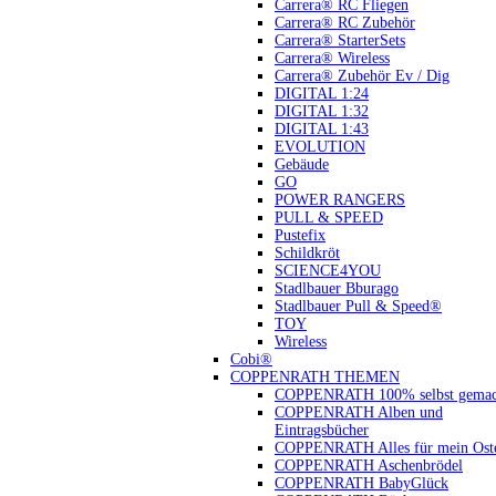
Carrera® RC Fliegen
Carrera® RC Zubehör
Carrera® StarterSets
Carrera® Wireless
Carrera® Zubehör Ev / Dig
DIGITAL 1:24
DIGITAL 1:32
DIGITAL 1:43
EVOLUTION
Gebäude
GO
POWER RANGERS
PULL & SPEED
Pustefix
Schildkröt
SCIENCE4YOU
Stadlbauer Bburago
Stadlbauer Pull & Speed®
TOY
Wireless
Cobi®
COPPENRATH THEMEN
COPPENRATH 100% selbst gemac
COPPENRATH Alben und
Eintragsbücher
COPPENRATH Alles für mein Oste
COPPENRATH Aschenbrödel
COPPENRATH BabyGlück