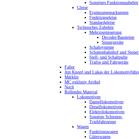
Sonstiges Funktionszubehör
Gleise
Ergänzungspackungen
Funktionsgleise
Standardgleise
Technisches Zubehör
Mehrzugsteuerung
Decoder/Bausteine
Steuergeräte
Schaltsysteme
Schattenbahnhof und Steue
Stell- und Schaltpulte
Trafos und Fahrgeräte
Faller
Jim Knopf und Lukas der Lokomotivführ
Märklin
MC exklusiv Artikel
Noch
Rollendes Material
Lokomotiven
Dampflokomotiven
Diesellokomotiven
Elektrolokomotiven
Sonstige Schienen-
Triebfahrzeuge
Wagen
Funktionswagen
Güterwagen