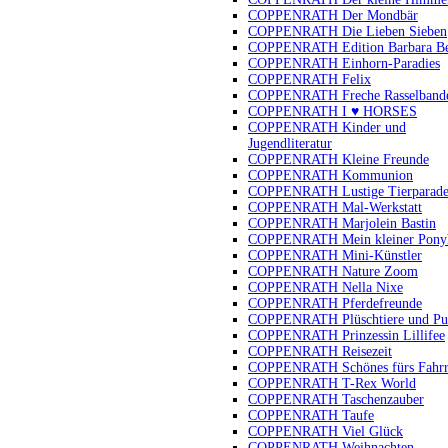
COPPENRATH Der Mondbär
COPPENRATH Die Lieben Sieben
COPPENRATH Edition Barbara B
COPPENRATH Einhorn-Paradies
COPPENRATH Felix
COPPENRATH Freche Rasselband
COPPENRATH I ♥ HORSES
COPPENRATH Kinder und
Jugendliteratur
COPPENRATH Kleine Freunde
COPPENRATH Kommunion
COPPENRATH Lustige Tierparad
COPPENRATH Mal-Werkstatt
COPPENRATH Marjolein Bastin
COPPENRATH Mein kleiner Pony
COPPENRATH Mini-Künstler
COPPENRATH Nature Zoom
COPPENRATH Nella Nixe
COPPENRATH Pferdefreunde
COPPENRATH Plüschtiere und Pu
COPPENRATH Prinzessin Lillifee
COPPENRATH Reisezeit
COPPENRATH Schönes fürs Fahr
COPPENRATH T-Rex World
COPPENRATH Taschenzauber
COPPENRATH Taufe
COPPENRATH Viel Glück
COPPENRATH Weihnachten