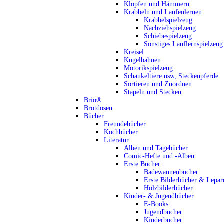
Klopfen und Hämmern
Krabbeln und Laufenlernen
Krabbelspielzeug
Nachziehspielzeug
Schiebespielzeug
Sonstiges Lauflernspielzeug
Kreisel
Kugelbahnen
Motorikspielzeug
Schaukeltiere usw, Steckenpferde
Sortieren und Zuordnen
Stapeln und Stecken
Brio®
Brotdosen
Bücher
Freundebücher
Kochbücher
Literatur
Alben und Tagebücher
Comic-Hefte und -Alben
Erste Bücher
Badewannenbücher
Erste Bilderbücher & Lepar
Holzbilderbücher
Kinder- & Jugendbücher
E-Books
Jugendbücher
Kinderbücher