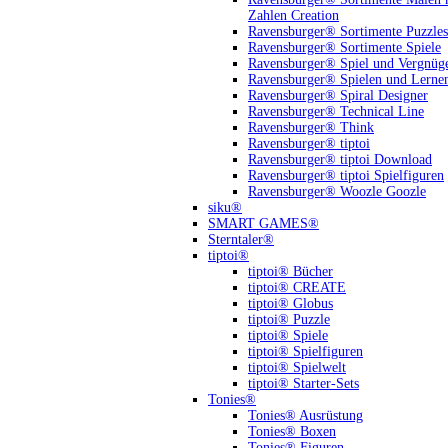
Zahlen Creation
Ravensburger® Sortimente Puzzles
Ravensburger® Sortimente Spiele
Ravensburger® Spiel und Vergnüg
Ravensburger® Spielen und Lerne
Ravensburger® Spiral Designer
Ravensburger® Technical Line
Ravensburger® Think
Ravensburger® tiptoi
Ravensburger® tiptoi Download
Ravensburger® tiptoi Spielfiguren
Ravensburger® Woozle Goozle
siku®
SMART GAMES®
Sterntaler®
tiptoi®
tiptoi® Bücher
tiptoi® CREATE
tiptoi® Globus
tiptoi® Puzzle
tiptoi® Spiele
tiptoi® Spielfiguren
tiptoi® Spielwelt
tiptoi® Starter-Sets
Tonies®
Tonies® Ausrüstung
Tonies® Boxen
Tonies® Figuren