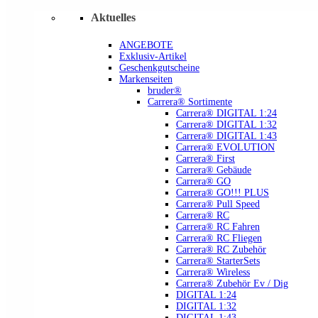
Aktuelles
ANGEBOTE
Exklusiv-Artikel
Geschenkgutscheine
Markenseiten
bruder®
Carrera® Sortimente
Carrera® DIGITAL 1:24
Carrera® DIGITAL 1:32
Carrera® DIGITAL 1:43
Carrera® EVOLUTION
Carrera® First
Carrera® Gebäude
Carrera® GO
Carrera® GO!!! PLUS
Carrera® Pull Speed
Carrera® RC
Carrera® RC Fahren
Carrera® RC Fliegen
Carrera® RC Zubehör
Carrera® StarterSets
Carrera® Wireless
Carrera® Zubehör Ev / Dig
DIGITAL 1:24
DIGITAL 1:32
DIGITAL 1:43