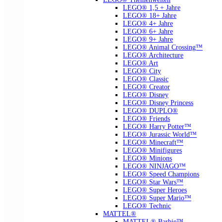
LEGO® 1,5 + Jahre
LEGO® 18+ Jahre
LEGO® 4+ Jahre
LEGO® 6+ Jahre
LEGO® 9+ Jahre
LEGO® Animal Crossing™
LEGO® Architecture
LEGO® Art
LEGO® City
LEGO® Classic
LEGO® Creator
LEGO® Disney
LEGO® Disney Princess
LEGO® DUPLO®
LEGO® Friends
LEGO® Harry Potter™
LEGO® Jurassic World™
LEGO® Minecraft™
LEGO® Minifigures
LEGO® Minions
LEGO® NINJAGO™
LEGO® Speed Champions
LEGO® Star Wars™
LEGO® Super Heroes
LEGO® Super Mario™
LEGO® Technic
MATTEL®
MATTEL® Barbie™