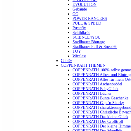
EVOLUTION
Gebäude
GO
POWER RANGERS
PULL & SPEED
Pustefix
Schildkröt
SCIENCE4YOU
Stadlbauer Bburago
Stadlbauer Pull & Speed®
TOY
Wireless
Cobi®
COPPENRATH THEMEN
COPPENRATH 100% selbst gemac
COPPENRATH Alben und Eintrags
COPPENRATH Alles für mein Oste
COPPENRATH Aschenbrödel
COPPENRATH BabyGlück
COPPENRATH Bücher
COPPENRATH Bunte Geschenke
COPPENRATH Capt´n Sharky
COPPENRATH charakterungebund
COPPENRATH Christliche Erwach
COPPENRATH Das kleine Glück
COPPENRATH Der Grolltroll
COPPENRATH Der kleine Himmel
COPPENRATH Der Mondbär