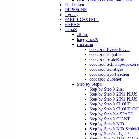
Denkriesen
DEPESCHE
ergobag
FABER-CASTELL
HABA®
hama®
all out
baggymax®
coocazoo
coocazoo Evverclevver
coocazoo Jobjobber
coocazoo ScaleRale
coocazoo Schlamperboxen u
coocazoo Sonstiges
coocazoo Sporttaschen
coocazoo Zubehör
Step by Step®
Step by Step® 2in1
Step by Step® 2IN1 PLUS
Step by Step® 2IN1 PLU
Step by Step® CLOUD
Step by Step® CLOUD O
Step by Step® e-SPACE
Step by Step® GIANT
Step by Step® KID
Step by Step® KID Schlei
Step by Step® Light 2
Step by Step® MAGIC MAGS