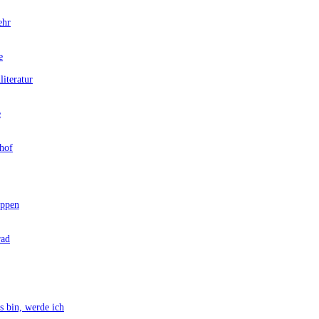
ehr
e
teratur
e
hof
ppen
rad
bin, werde ich