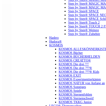
Step by Step® MAGIC MAG
Step by Step® MAGIC MA
Step by Step® SPACE
Step by Step® SPACE NE
Step by Step® SPACE Schl
Step by Step® Touch 2
Step by Step® TOUCH 2 
Step by Step® Weitere
Step by Step® Zubehör
Hasbro
Hudora®
KOSMOS
KOSMOS ALLESKÖNNERKIST
KOSMOS Bücher
KOSMOS BÜCHERHELDEN
KOSMOS CREATTO®
KOSMOS Die drei !!!
KOSMOS Die drei ???®
KOSMOS Die drei ???® Kids
KOSMOS EXIT
KOSMOS Experimentierkästen
KOSMOS NATUR von Anfang an
KOSMOS Sonstiges
KOSMOS Spiele
KOSMOS Sternenfohlen
KOSMOS Sternenschweif
KOSMOS TKKG Junior
LEGO® Themenwelten