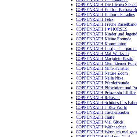
COPPENRATH Die Lieben Sieben
COPPENRATH Edition Barbara B
COPPENRATH Einhorn-Paradies
COPPENRATH Felix
COPPENRATH Freche Rasselband
COPPENRATH I ♥ HORSES
COPPENRATH Kinder und Jugendli
COPPENRATH Kleine Freunde
COPPENRATH Kommunion
COPPENRATH Lustige Tierparad
COPPENRATH Mal-Werkstatt
COPPENRATH Marjolein Bastin
COPPENRATH Mein kleiner Pony
COPPENRATH Mini-Künstler
COPPENRATH Nature Zoom
COPPENRATH Nella Nixe
COPPENRATH Pferdefreunde
COPPENRATH Plüschtiere und Pu
COPPENRATH Prinzessin Lillifee
COPPENRATH Reisezeit
COPPENRATH Schönes fürs Fahr
COPPENRATH T-Rex World
COPPENRATH Taschenzauber
COPPENRATH Taufe
COPPENRATH Viel Glück
COPPENRATH Weihnachten
COPPENRATH Wenn ich mal gross 
COPPENRATH Wild und Cool