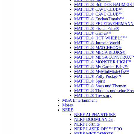
MATTEL® Bob DER BAUMEIS
MATTEL® CAVE CLUB™
MATTEL® CAVE CLUB™
MATTEL® EnchanTimals™
MATTEL® FEUERWEHRMANN
MATTEL® Fisher-Price®
MATTEL® Games™
MATTEL® HOT WHEELS™
MATTEL® Jurassic World
MATTEL® MATCHBOX®
MATTEL® MEGA BLOKS®
MATTEL® MEGA CONSTRUX
MATTEL® MONSTER HIGH™
MATTEL® My Garden Baby™
MATTEL® MyMiniMixieQ ́s™
MATTEL® Polly Pocket™
MATTEL® Spirit
MATTEL® Stars und Themen
MATTEL® Thomas und seine Fre
MATTEL® Toy story
MGA Entertainment
Moses
NERF
NERF ALPHA STRIKE
NERF DOOMLANDS
NERF Fortnite
NERF LASER OPS™ PRO
NERF MICROSHOTS