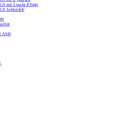
S mit Leucht-Effekt
GS Schleich®
ON
eich®
FLASH
E