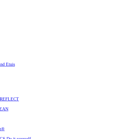
nd Etuis
S REFLECT
CEAN
ch®
 Do it yourself