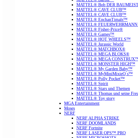
MATTEL® Bob DER BAUMEIS
MATTEL® CAVE CLUB™
MATTEL® CAVE CLUB™
MATTEL® EnchanTimals™
MATTEL® FEUERWEHRMANN
MATTEL® Fisher-Price®
MATTEL® Games™
MATTEL® HOT WHEELS™
MATTEL® Jurassic World
MATTEL® MATCHBOX®
MATTEL® MEGA BLOKS®
MATTEL® MEGA CONSTRUX
MATTEL® MONSTER HIGH™
MATTEL® My Garden Baby™
MATTEL® MyMiniMixieQ ́s™
MATTEL® Polly Pocket™
MATTEL® Spirit
MATTEL® Stars und Themen
MATTEL® Thomas und seine Fre
MATTEL® Toy story
MGA Entertainment
Moses
NERF
NERF ALPHA STRIKE
NERF DOOMLANDS
NERF Fortnite
NERF LASER OPS™ PRO
NERF MICROSHOTS