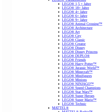
LEGO® 1,5 + Jahre
LEGO® 18+ Jahre
LEGO® 4+ Jahre
LEGO® 6+ Jahre
LEGO® 9+ Jahre
LEGO® Animal Crossing™
LEGO® Architecture
LEGO® Art
LEGO® City
LEGO® Classic
LEGO® Creator
LEGO® Disney
LEGO® Disney Princess
LEGO® DUPLO®
LEGO® Friends
LEGO® Harry Potter™
LEGO® Jurassic World™
LEGO® Minecraft™
LEGO® Minifigures
LEGO® Minions
LEGO® NINJAGO™
LEGO® Speed Champions
LEGO® Star Wars™
LEGO® Super Heroes
LEGO® Super Mario™
LEGO® Technic
MATTEL®
MATTEL® Barbie™