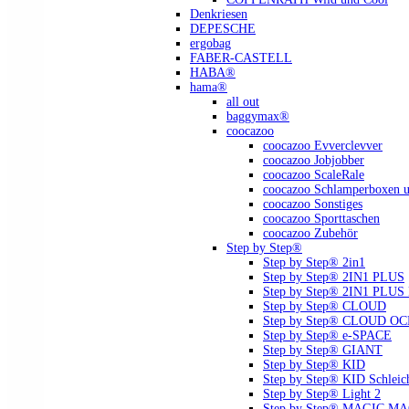
Denkriesen
DEPESCHE
ergobag
FABER-CASTELL
HABA®
hama®
all out
baggymax®
coocazoo
coocazoo Evverclevver
coocazoo Jobjobber
coocazoo ScaleRale
coocazoo Schlamperboxen u
coocazoo Sonstiges
coocazoo Sporttaschen
coocazoo Zubehör
Step by Step®
Step by Step® 2in1
Step by Step® 2IN1 PLUS
Step by Step® 2IN1 PLU
Step by Step® CLOUD
Step by Step® CLOUD O
Step by Step® e-SPACE
Step by Step® GIANT
Step by Step® KID
Step by Step® KID Schlei
Step by Step® Light 2
Step by Step® MAGIC MAGS