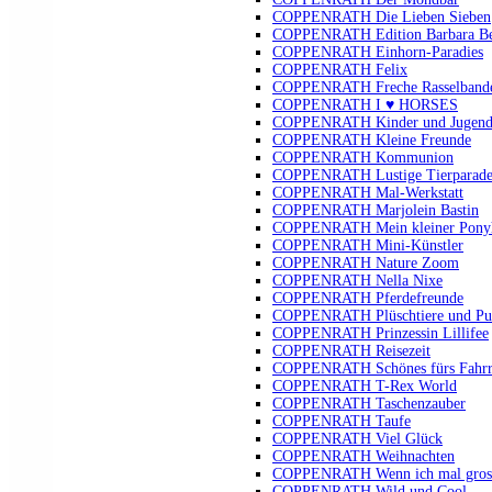
COPPENRATH Die Lieben Sieben
COPPENRATH Edition Barbara B
COPPENRATH Einhorn-Paradies
COPPENRATH Felix
COPPENRATH Freche Rasselband
COPPENRATH I ♥ HORSES
COPPENRATH Kinder und Jugendli
COPPENRATH Kleine Freunde
COPPENRATH Kommunion
COPPENRATH Lustige Tierparad
COPPENRATH Mal-Werkstatt
COPPENRATH Marjolein Bastin
COPPENRATH Mein kleiner Pony
COPPENRATH Mini-Künstler
COPPENRATH Nature Zoom
COPPENRATH Nella Nixe
COPPENRATH Pferdefreunde
COPPENRATH Plüschtiere und Pu
COPPENRATH Prinzessin Lillifee
COPPENRATH Reisezeit
COPPENRATH Schönes fürs Fahr
COPPENRATH T-Rex World
COPPENRATH Taschenzauber
COPPENRATH Taufe
COPPENRATH Viel Glück
COPPENRATH Weihnachten
COPPENRATH Wenn ich mal gross 
COPPENRATH Wild und Cool