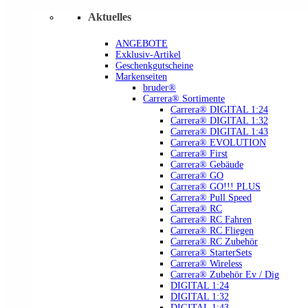
Aktuelles
ANGEBOTE
Exklusiv-Artikel
Geschenkgutscheine
Markenseiten
bruder®
Carrera® Sortimente
Carrera® DIGITAL 1:24
Carrera® DIGITAL 1:32
Carrera® DIGITAL 1:43
Carrera® EVOLUTION
Carrera® First
Carrera® Gebäude
Carrera® GO
Carrera® GO!!! PLUS
Carrera® Pull Speed
Carrera® RC
Carrera® RC Fahren
Carrera® RC Fliegen
Carrera® RC Zubehör
Carrera® StarterSets
Carrera® Wireless
Carrera® Zubehör Ev / Dig
DIGITAL 1:24
DIGITAL 1:32
DIGITAL 1:43