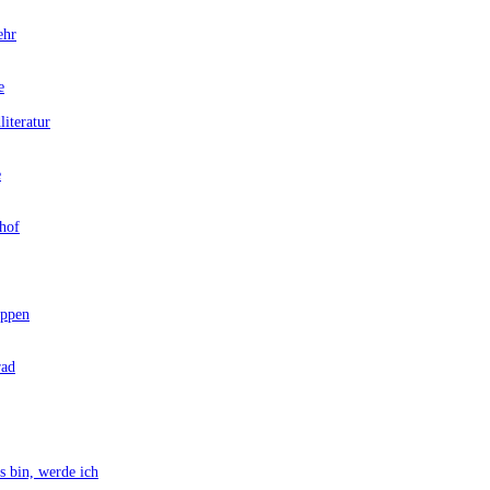
ehr
e
teratur
e
hof
ppen
rad
bin, werde ich