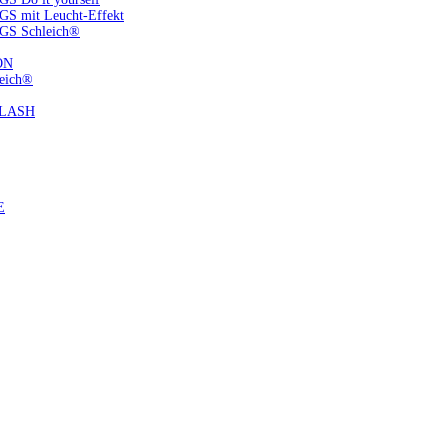
S mit Leucht-Effekt
GS Schleich®
ON
eich®
FLASH
E