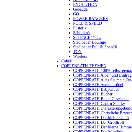
EVOLUTION
Gebäude
GO
POWER RANGERS
PULL & SPEED
Pustefix
Schildkröt
SCIENCE4YOU
Stadlbauer Bburago
Stadlbauer Pull & Speed®
TOY
Wireless
Cobi®
COPPENRATH THEMEN
COPPENRATH 100% selbst gemac
COPPENRATH Alben und Eintrags
COPPENRATH Alles für mein Oste
COPPENRATH Aschenbrödel
COPPENRATH BabyGlück
COPPENRATH Bücher
COPPENRATH Bunte Geschenke
COPPENRATH Capt´n Sharky
COPPENRATH charakterungebund
COPPENRATH Christliche Erwach
COPPENRATH Das kleine Glück
COPPENRATH Der Grolltroll
COPPENRATH Der kleine Himmel
COPPENRATH Der Mondbär