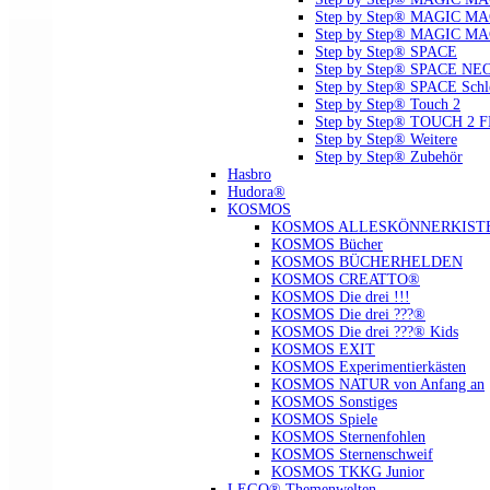
Step by Step® MAGIC MAG
Step by Step® MAGIC MA
Step by Step® SPACE
Step by Step® SPACE NE
Step by Step® SPACE Schl
Step by Step® Touch 2
Step by Step® TOUCH 2 
Step by Step® Weitere
Step by Step® Zubehör
Hasbro
Hudora®
KOSMOS
KOSMOS ALLESKÖNNERKIST
KOSMOS Bücher
KOSMOS BÜCHERHELDEN
KOSMOS CREATTO®
KOSMOS Die drei !!!
KOSMOS Die drei ???®
KOSMOS Die drei ???® Kids
KOSMOS EXIT
KOSMOS Experimentierkästen
KOSMOS NATUR von Anfang an
KOSMOS Sonstiges
KOSMOS Spiele
KOSMOS Sternenfohlen
KOSMOS Sternenschweif
KOSMOS TKKG Junior
LEGO® Themenwelten