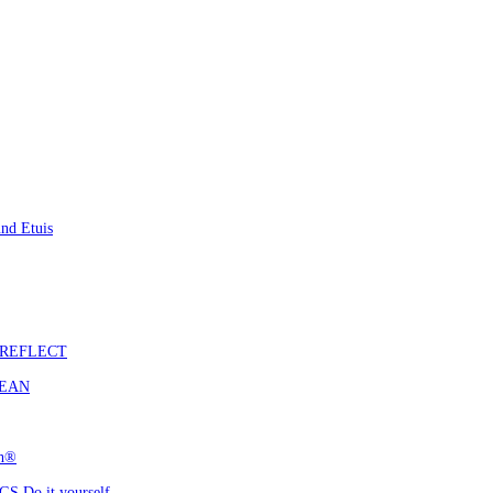
nd Etuis
S REFLECT
CEAN
ch®
 Do it yourself