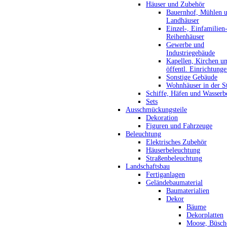
Häuser und Zubehör
Bauernhof, Mühlen 
Landhäuser
Einzel-, Einfamilien
Reihenhäuser
Gewerbe und
Industriegebäude
Kapellen, Kirchen u
öffentl. Einrichtung
Sonstige Gebäude
Wohnhäuser in der S
Schiffe, Häfen und Wasserb
Sets
Ausschmückungsteile
Dekoration
Figuren und Fahrzeuge
Beleuchtung
Elektrisches Zubehör
Häuserbeleuchtung
Straßenbeleuchtung
Landschaftsbau
Fertiganlagen
Geländebaumaterial
Baumaterialien
Dekor
Bäume
Dekorplatten
Moose, Büsch