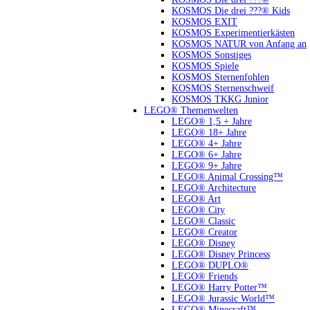
KOSMOS Die drei ???® Kids
KOSMOS EXIT
KOSMOS Experimentierkästen
KOSMOS NATUR von Anfang an
KOSMOS Sonstiges
KOSMOS Spiele
KOSMOS Sternenfohlen
KOSMOS Sternenschweif
KOSMOS TKKG Junior
LEGO® Themenwelten
LEGO® 1,5 + Jahre
LEGO® 18+ Jahre
LEGO® 4+ Jahre
LEGO® 6+ Jahre
LEGO® 9+ Jahre
LEGO® Animal Crossing™
LEGO® Architecture
LEGO® Art
LEGO® City
LEGO® Classic
LEGO® Creator
LEGO® Disney
LEGO® Disney Princess
LEGO® DUPLO®
LEGO® Friends
LEGO® Harry Potter™
LEGO® Jurassic World™
LEGO® Minecraft™