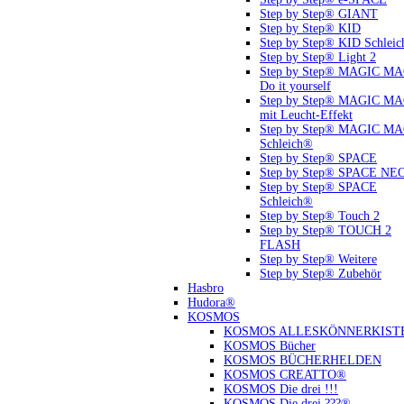
Step by Step® GIANT
Step by Step® KID
Step by Step® KID Schlei
Step by Step® Light 2
Step by Step® MAGIC M
Do it yourself
Step by Step® MAGIC M
mit Leucht-Effekt
Step by Step® MAGIC M
Schleich®
Step by Step® SPACE
Step by Step® SPACE NE
Step by Step® SPACE
Schleich®
Step by Step® Touch 2
Step by Step® TOUCH 2
FLASH
Step by Step® Weitere
Step by Step® Zubehör
Hasbro
Hudora®
KOSMOS
KOSMOS ALLESKÖNNERKIST
KOSMOS Bücher
KOSMOS BÜCHERHELDEN
KOSMOS CREATTO®
KOSMOS Die drei !!!
KOSMOS Die drei ???®