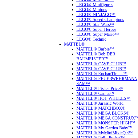
LEGO® Minifigures
LEGO® Minions
LEGO® NINJAGO™
LEGO® Speed Champions
LEGO® Star Wars™
LEGO® Super Heroes
LEGO® Super Mario™
LEGO® Technic
MATTEL®
MATTEL® Barbie™
MATTEL® Bob DER
BAUMEISTER™
MATTEL® CAVE CLUB™
MATTEL® CAVE CLUB™
MATTEL® EnchanTimals™
MATTEL® FEUERWEHRMANN
SAM™
MATTEL® Fisher-Price®
MATTEL® Games™
MATTEL® HOT WHEELS™
MATTEL® Jurassic World
MATTEL® MATCHBOX®
MATTEL® MEGA BLOKS®
MATTEL® MEGA CONSTRUX
MATTEL® MONSTER HIGH™
MATTEL® My Garden Baby™
MATTEL® MyMiniMixieQ ́s™
MATTEL® Polly Pocket™