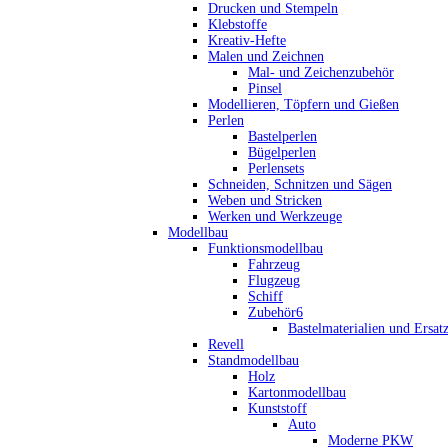
Drucken und Stempeln
Klebstoffe
Kreativ-Hefte
Malen und Zeichnen
Mal- und Zeichenzubehör
Pinsel
Modellieren, Töpfern und Gießen
Perlen
Bastelperlen
Bügelperlen
Perlensets
Schneiden, Schnitzen und Sägen
Weben und Stricken
Werken und Werkzeuge
Modellbau
Funktionsmodellbau
Fahrzeug
Flugzeug
Schiff
Zubehör6
Bastelmaterialien und Ersatz
Revell
Standmodellbau
Holz
Kartonmodellbau
Kunststoff
Auto
Moderne PKW