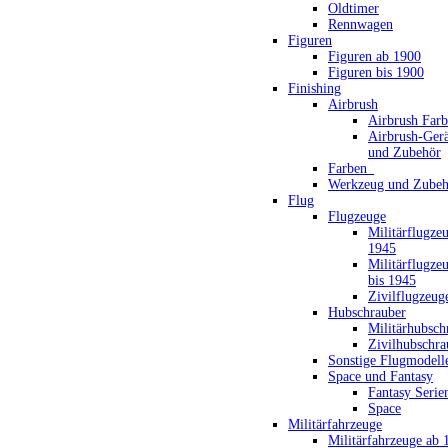
Oldtimer
Rennwagen
Figuren
Figuren ab 1900
Figuren bis 1900
Finishing
Airbrush
Airbrush Far
Airbrush-Gerä
und Zubehör
Farben_
Werkzeug und Zubeh
Flug
Flugzeuge
Militärflugze
1945
Militärflugze
bis 1945
Zivilflugzeug
Hubschrauber
Militärhubsch
Zivilhubschra
Sonstige Flugmodell
Space und Fantasy
Fantasy Serie
Space
Militärfahrzeuge
Militärfahrzeuge ab 