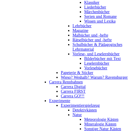
Klassiker
Liederbücher
Märchenbücher
Serien und Romane
Wissen und Lexika
Lehrbücher
Magazine
Malbücher und -hefte
Rätselbücher und -hefte
Schulbücher & Pädagogisches
Lehrmaterial
Vorlese- und Leselernbücher
Bilderbücher mit Text
Leselernbücher
Vorlesebücher
Papeterie & Sticker
Wieso? Weshalb? Warum? Ravensburger
Carrera Rennbahnen
Carrera Digital
Carrera FIRST
Carrera GO!!!
Experimente
Experimentierspielzeug
Detektivkästen
Natur
Meteorologie Kästen
Mineralogie Kästen
Sonstige Natur Kästen