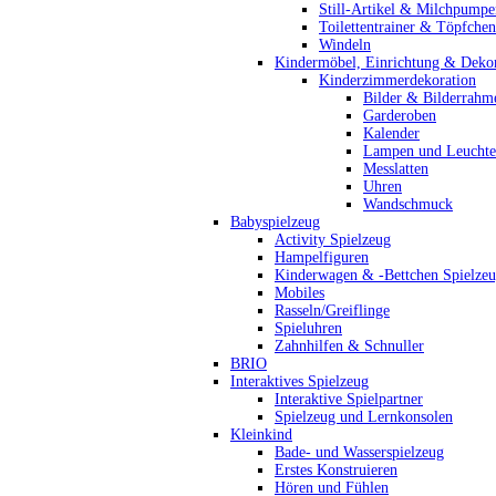
Still-Artikel & Milchpumpe
Toilettentrainer & Töpfchen
Windeln
Kindermöbel, Einrichtung & Dekor
Kinderzimmerdekoration
Bilder & Bilderrahm
Garderoben
Kalender
Lampen und Leucht
Messlatten
Uhren
Wandschmuck
Babyspielzeug
Activity Spielzeug
Hampelfiguren
Kinderwagen & -Bettchen Spielze
Mobiles
Rasseln/Greiflinge
Spieluhren
Zahnhilfen & Schnuller
BRIO
Interaktives Spielzeug
Interaktive Spielpartner
Spielzeug und Lernkonsolen
Kleinkind
Bade- und Wasserspielzeug
Erstes Konstruieren
Hören und Fühlen