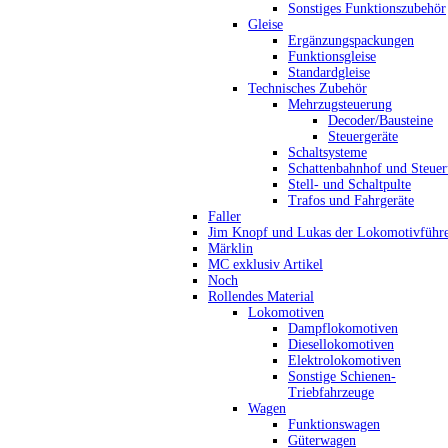
Sonstiges Funktionszubehör
Gleise
Ergänzungspackungen
Funktionsgleise
Standardgleise
Technisches Zubehör
Mehrzugsteuerung
Decoder/Bausteine
Steuergeräte
Schaltsysteme
Schattenbahnhof und Steue
Stell- und Schaltpulte
Trafos und Fahrgeräte
Faller
Jim Knopf und Lukas der Lokomotivführ
Märklin
MC exklusiv Artikel
Noch
Rollendes Material
Lokomotiven
Dampflokomotiven
Diesellokomotiven
Elektrolokomotiven
Sonstige Schienen-
Triebfahrzeuge
Wagen
Funktionswagen
Güterwagen