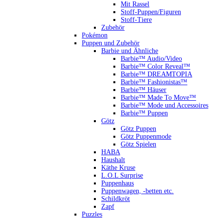
Mit Rassel
Stoff-Puppen/Figuren
Stoff-Tiere
Zubehör
Pokémon
Puppen und Zubehör
Barbie und Ähnliche
Barbie™ Audio/Video
Barbie™ Color Reveal™
Barbie™ DREAMTOPIA
Barbie™ Fashionistas™
Barbie™ Häuser
Barbie™ Made To Move™
Barbie™ Mode und Accessoires
Barbie™ Puppen
Götz
Götz Puppen
Götz Puppenmode
Götz Spielen
HABA
Haushalt
Käthe Kruse
L.O.L Surprise
Puppenhaus
Puppenwagen, -betten etc.
Schildkröt
Zapf
Puzzles