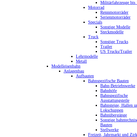
Militärfahrzeuge bis
Motorrad
Rennmotorräder
Serienmotorräder
Specials
Sonstige Modelle
Steckmodelle
Truck
Sonstige Trucks
Trailer
US Trucks/Trailer
Lehrmodelle
Metall
Modelleisenbahn
Anlagenbau
Aufbauten
Bahnspezifische Bauten
Bahn-Betriebswerke
Bahnhöfe
Bahnspezifische
Ausstattungsteile
Bahnsteige, Hallen u
Lokschuppen
Bahnübergänge
Sonstige bahntechnis
Bauten
Stellwerke
Freizeit, Jahrmarkt und Zir