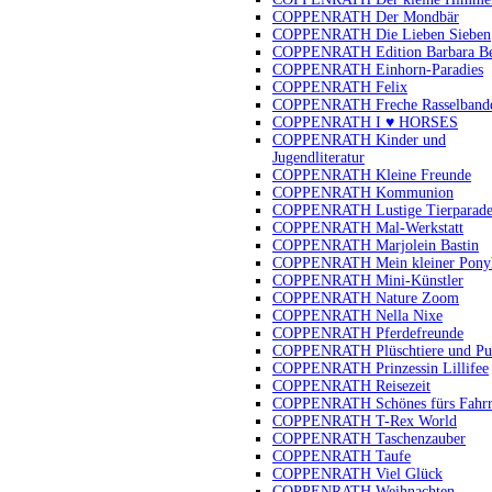
COPPENRATH Der Mondbär
COPPENRATH Die Lieben Sieben
COPPENRATH Edition Barbara B
COPPENRATH Einhorn-Paradies
COPPENRATH Felix
COPPENRATH Freche Rasselband
COPPENRATH I ♥ HORSES
COPPENRATH Kinder und
Jugendliteratur
COPPENRATH Kleine Freunde
COPPENRATH Kommunion
COPPENRATH Lustige Tierparad
COPPENRATH Mal-Werkstatt
COPPENRATH Marjolein Bastin
COPPENRATH Mein kleiner Pony
COPPENRATH Mini-Künstler
COPPENRATH Nature Zoom
COPPENRATH Nella Nixe
COPPENRATH Pferdefreunde
COPPENRATH Plüschtiere und Pu
COPPENRATH Prinzessin Lillifee
COPPENRATH Reisezeit
COPPENRATH Schönes fürs Fahr
COPPENRATH T-Rex World
COPPENRATH Taschenzauber
COPPENRATH Taufe
COPPENRATH Viel Glück
COPPENRATH Weihnachten