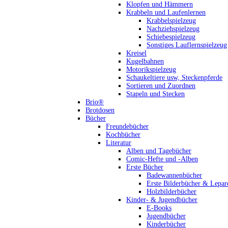
Klopfen und Hämmern
Krabbeln und Laufenlernen
Krabbelspielzeug
Nachziehspielzeug
Schiebespielzeug
Sonstiges Lauflernspielzeug
Kreisel
Kugelbahnen
Motorikspielzeug
Schaukeltiere usw, Steckenpferde
Sortieren und Zuordnen
Stapeln und Stecken
Brio®
Brotdosen
Bücher
Freundebücher
Kochbücher
Literatur
Alben und Tagebücher
Comic-Hefte und -Alben
Erste Bücher
Badewannenbücher
Erste Bilderbücher & Lepar
Holzbilderbücher
Kinder- & Jugendbücher
E-Books
Jugendbücher
Kinderbücher