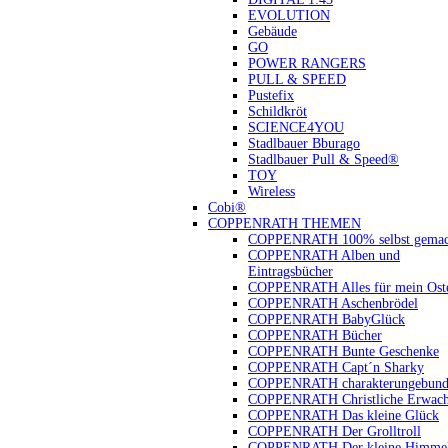
EVOLUTION
Gebäude
GO
POWER RANGERS
PULL & SPEED
Pustefix
Schildkröt
SCIENCE4YOU
Stadlbauer Bburago
Stadlbauer Pull & Speed®
TOY
Wireless
Cobi®
COPPENRATH THEMEN
COPPENRATH 100% selbst gemac
COPPENRATH Alben und
Eintragsbücher
COPPENRATH Alles für mein Oste
COPPENRATH Aschenbrödel
COPPENRATH BabyGlück
COPPENRATH Bücher
COPPENRATH Bunte Geschenke
COPPENRATH Capt´n Sharky
COPPENRATH charakterungebund
COPPENRATH Christliche Erwach
COPPENRATH Das kleine Glück
COPPENRATH Der Grolltroll
COPPENRATH Der kleine Himmel