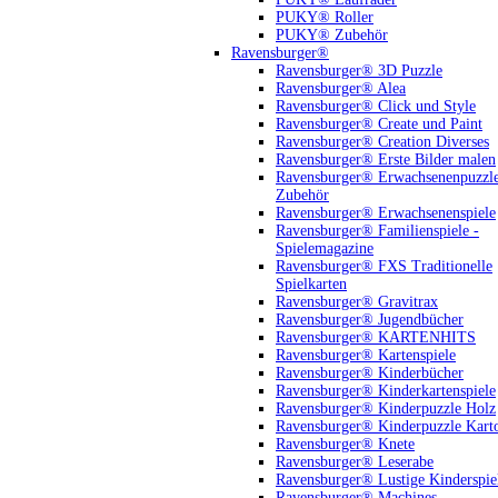
PUKY® Roller
PUKY® Zubehör
Ravensburger®
Ravensburger® 3D Puzzle
Ravensburger® Alea
Ravensburger® Click und Style
Ravensburger® Create und Paint
Ravensburger® Creation Diverses
Ravensburger® Erste Bilder malen
Ravensburger® Erwachsenenpuzzl
Zubehör
Ravensburger® Erwachsenenspiele
Ravensburger® Familienspiele -
Spielemagazine
Ravensburger® FXS Traditionelle
Spielkarten
Ravensburger® Gravitrax
Ravensburger® Jugendbücher
Ravensburger® KARTENHITS
Ravensburger® Kartenspiele
Ravensburger® Kinderbücher
Ravensburger® Kinderkartenspiele
Ravensburger® Kinderpuzzle Holz
Ravensburger® Kinderpuzzle Kart
Ravensburger® Knete
Ravensburger® Leserabe
Ravensburger® Lustige Kinderspie
Ravensburger® Machines