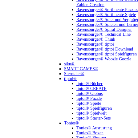
Zahlen Creation
Ravensburger® Sortimente Puzzles
Ravensburger® Sortimente Spiele
Ravensburger® Spiel und Vergnüg
Ravensburger® Spielen und Lerne
Ravensburger® Spiral Designer
Ravensburger® Technical Line
Ravensburger® Think
Ravensburger® tiptoi
Ravensburger® tiptoi Download
Ravensburger® tiptoi Spielfiguren
Ravensburger® Woozle Goozle
siku®
SMART GAMES®
Sterntaler®
tiptoi®
tiptoi® Bücher
tiptoi® CREATE
tiptoi® Globus
tiptoi® Puzzle
tiptoi® Spiele
tiptoi® Spielfiguren
tiptoi® Spielwelt
tiptoi® Starter-Sets
Tonies®
Tonies® Ausrüstung
Tonies® Boxen
Tonies® Figuren