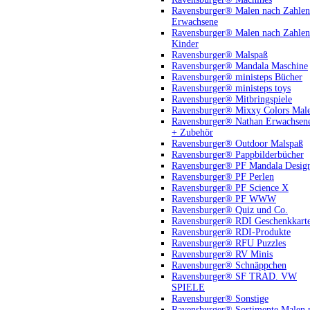
Ravensburger® Malen nach Zahlen
Erwachsene
Ravensburger® Malen nach Zahlen
Kinder
Ravensburger® Malspaß
Ravensburger® Mandala Maschine
Ravensburger® ministeps Bücher
Ravensburger® ministeps toys
Ravensburger® Mitbringspiele
Ravensburger® Mixxy Colors Mal
Ravensburger® Nathan Erwachsen
+ Zubehör
Ravensburger® Outdoor Malspaß
Ravensburger® Pappbilderbücher
Ravensburger® PF Mandala Desig
Ravensburger® PF Perlen
Ravensburger® PF Science X
Ravensburger® PF WWW
Ravensburger® Quiz und Co.
Ravensburger® RDI Geschenkkart
Ravensburger® RDI-Produkte
Ravensburger® RFU Puzzles
Ravensburger® RV Minis
Ravensburger® Schnäppchen
Ravensburger® SF TRAD. VW
SPIELE
Ravensburger® Sonstige
Ravensburger® Sortimente Malen 