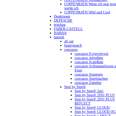
COPPENRATH Wenn ich mal gross
werde ich
COPPENRATH Wild und Cool
Denkriesen
DEPESCHE
ergobag
FABER-CASTELL
HABA®
hama®
all out
baggymax®
coocazoo
coocazoo Evverclevver
coocazoo Jobjobber
coocazoo ScaleRale
coocazoo Schlamperboxen 
Etuis
coocazoo Sonstiges
coocazoo Sporttaschen
coocazoo Zubehör
Step by Step®
Step by Step® 2in1
Step by Step® 2IN1 PLUS
Step by Step® 2IN1 PLUS
REFLECT
Step by Step® CLOUD
Step by Step® CLOUD O
Step by Step® e-SPACE