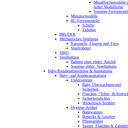
Metallfertigmodelle 
hoher Modelltreue
Sonstige Fertigmodel
Miniaturmodelle
RC Fertigmodelle
Schiffe
Zubehör
BRUDER
Mechanisches Spielzeug
Karussells, Figuren und Tiere
Spielroboter
SIKU
Spielbahnen
Bahnen ohne elektr. Antrieb
Sonstige elektr. Spielbahnen
Baby/Kleinkindspielzeug & Ausstattung
Baby- und Kinderausstattung
Elektrogeräte
Baby Überwachung und
Sicherheit
Flaschen- /Teller- & Kostw
Sicherheitslichter
Wickeltisch-Strahler
Hygiene-Artikel
Badewannen
Bestecke & Geschirr
Pflegeartikel
Sauger, Flaschen & Zahnhil