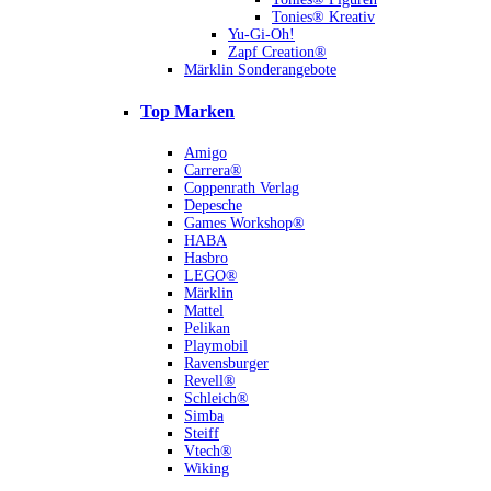
Tonies® Kreativ
Yu-Gi-Oh!
Zapf Creation®
Märklin Sonderangebote
Top Marken
Amigo
Carrera®
Coppenrath Verlag
Depesche
Games Workshop®
HABA
Hasbro
LEGO®
Märklin
Mattel
Pelikan
Playmobil
Ravensburger
Revell®
Schleich®
Simba
Steiff
Vtech®
Wiking