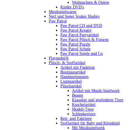
Weihnachten & Ostern
Kinder DVD's
Musikspielwaren
Nerf und Super Soaker Hasbro
Paw Patrol
Paw Patrol CD und DVD
Paw Patrol Kreativ
Paw Patrol Partyartikel
Paw Patrol Plüsch & Figuren
Paw Patrol Puzzle
Paw Patrol Schule
Paw Patrol Spiele und Co
Playmobil®
Plüsch- & Stoffartikel
Artikel mit Funktion
Boutiqueartikel
Handspielpuppen
Lizenzartikel
Plüschartikel
Artikel mit Musik-Spielwerk
Beaner
Klassiker und gegliederte Tiere
Kuschelartikel
Modell-Tiere
Schlenkertiere
Reit- und Fahrtiere
Stoffartikel für Baby und Kleinkind
Mit Musikspielwerk