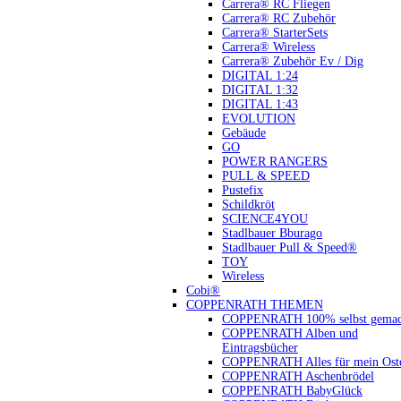
Carrera® RC Fliegen
Carrera® RC Zubehör
Carrera® StarterSets
Carrera® Wireless
Carrera® Zubehör Ev / Dig
DIGITAL 1:24
DIGITAL 1:32
DIGITAL 1:43
EVOLUTION
Gebäude
GO
POWER RANGERS
PULL & SPEED
Pustefix
Schildkröt
SCIENCE4YOU
Stadlbauer Bburago
Stadlbauer Pull & Speed®
TOY
Wireless
Cobi®
COPPENRATH THEMEN
COPPENRATH 100% selbst gemac
COPPENRATH Alben und
Eintragsbücher
COPPENRATH Alles für mein Oste
COPPENRATH Aschenbrödel
COPPENRATH BabyGlück