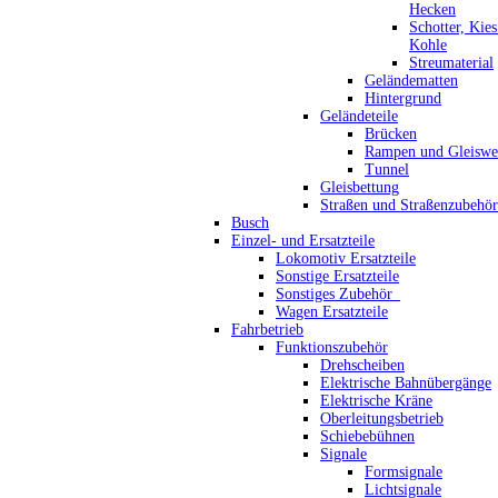
Hecken
Schotter, Kie
Kohle
Streumaterial
Geländematten
Hintergrund
Geländeteile
Brücken
Rampen und Gleiswe
Tunnel
Gleisbettung
Straßen und Straßenzubehör
Busch
Einzel- und Ersatzteile
Lokomotiv Ersatzteile
Sonstige Ersatzteile
Sonstiges Zubehör_
Wagen Ersatzteile
Fahrbetrieb
Funktionszubehör
Drehscheiben
Elektrische Bahnübergänge
Elektrische Kräne
Oberleitungsbetrieb
Schiebebühnen
Signale
Formsignale
Lichtsignale