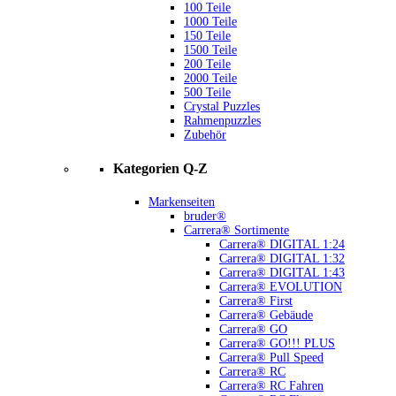
100 Teile
1000 Teile
150 Teile
1500 Teile
200 Teile
2000 Teile
500 Teile
Crystal Puzzles
Rahmenpuzzles
Zubehör
Kategorien Q-Z
Markenseiten
bruder®
Carrera® Sortimente
Carrera® DIGITAL 1:24
Carrera® DIGITAL 1:32
Carrera® DIGITAL 1:43
Carrera® EVOLUTION
Carrera® First
Carrera® Gebäude
Carrera® GO
Carrera® GO!!! PLUS
Carrera® Pull Speed
Carrera® RC
Carrera® RC Fahren