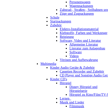
Personenwagen
Wagenpackungen
Zahnrad-, Straßen-, Seilbahnen us
Züge und Zugpackungen
Schule
Startpackungen
Zubehör
Elektro-Installationsmaterial
Klebstoffe, Farben und Werkzeuge
Reinigung
Software, Video und Literatur
Allgemeine Literatur
Literatur zum Anlagenbau
Software
Videos
Vitrinen und Aufbewahrung
Multimedia
Kinder Audio Geräte & Zubehör
Cassetten Recorder und Zubehör
CD Player und Sonstige Audio Ger
Kinder CD's
Hörspiel
Disney Hörspiel und
Hörspielserie
Hörspiel zu Kino/Film/TV-S
Lernen_
Musik und Lieder
Filmmusik