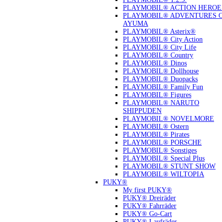
PLAYMOBIL® ACTION HEROE
PLAYMOBIL® ADVENTURES 
AYUMA
PLAYMOBIL® Asterix®
PLAYMOBIL® City Action
PLAYMOBIL® City Life
PLAYMOBIL® Country
PLAYMOBIL® Dinos
PLAYMOBIL® Dollhouse
PLAYMOBIL® Duopacks
PLAYMOBIL® Family Fun
PLAYMOBIL® Figures
PLAYMOBIL® NARUTO
SHIPPUDEN
PLAYMOBIL® NOVELMORE
PLAYMOBIL® Ostern
PLAYMOBIL® Pirates
PLAYMOBIL® PORSCHE
PLAYMOBIL® Sonstiges
PLAYMOBIL® Special Plus
PLAYMOBIL® STUNT SHOW
PLAYMOBIL® WILTOPIA
PUKY®
My first PUKY®
PUKY® Dreiräder
PUKY® Fahrräder
PUKY® Go-Cart
PUKY® Laufräder