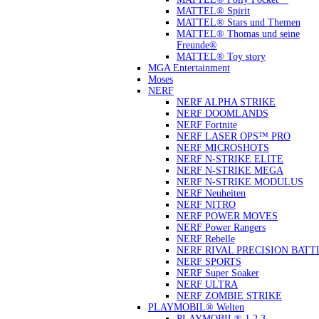
MATTEL® Spirit
MATTEL® Stars und Themen
MATTEL® Thomas und seine
Freunde®
MATTEL® Toy story
MGA Entertainment
Moses
NERF
NERF ALPHA STRIKE
NERF DOOMLANDS
NERF Fortnite
NERF LASER OPS™ PRO
NERF MICROSHOTS
NERF N-STRIKE ELITE
NERF N-STRIKE MEGA
NERF N-STRIKE MODULUS
NERF Neuheiten
NERF NITRO
NERF POWER MOVES
NERF Power Rangers
NERF Rebelle
NERF RIVAL PRECISION BATT
NERF SPORTS
NERF Super Soaker
NERF ULTRA
NERF ZOMBIE STRIKE
PLAYMOBIL® Welten
PLAYMOBIL® 1.2.3.