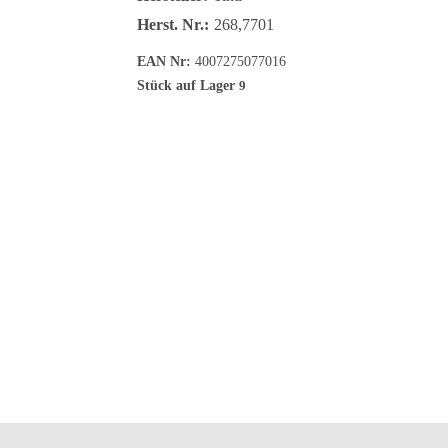
Herst. Nr.:
268,7701
EAN Nr:
4007275077016
Stück auf Lager
9
Versand 1 - 3 Werktage