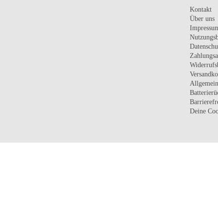
Kontakt
Über uns
Impressu
Nutzungs
Datenschu
Zahlungsa
Widerrufs
Versandko
Allgemein
Batterier
Barrierefr
Deine Coo