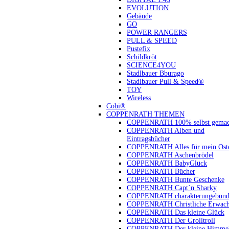
EVOLUTION
Gebäude
GO
POWER RANGERS
PULL & SPEED
Pustefix
Schildkröt
SCIENCE4YOU
Stadlbauer Bburago
Stadlbauer Pull & Speed®
TOY
Wireless
Cobi®
COPPENRATH THEMEN
COPPENRATH 100% selbst gemac
COPPENRATH Alben und
Eintragsbücher
COPPENRATH Alles für mein Oste
COPPENRATH Aschenbrödel
COPPENRATH BabyGlück
COPPENRATH Bücher
COPPENRATH Bunte Geschenke
COPPENRATH Capt´n Sharky
COPPENRATH charakterungebund
COPPENRATH Christliche Erwach
COPPENRATH Das kleine Glück
COPPENRATH Der Grolltroll
COPPENRATH Der kleine Himmel