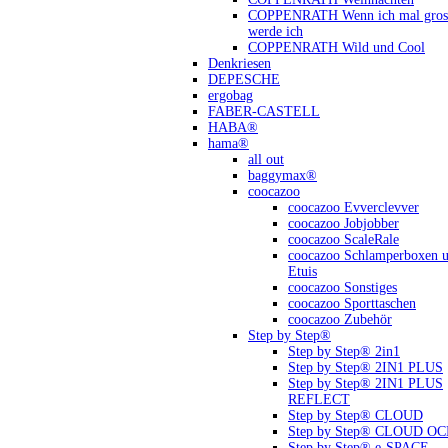
COPPENRATH Wenn ich mal gross
werde ich
COPPENRATH Wild und Cool
Denkriesen
DEPESCHE
ergobag
FABER-CASTELL
HABA®
hama®
all out
baggymax®
coocazoo
coocazoo Evverclevver
coocazoo Jobjobber
coocazoo ScaleRale
coocazoo Schlamperboxen 
Etuis
coocazoo Sonstiges
coocazoo Sporttaschen
coocazoo Zubehör
Step by Step®
Step by Step® 2in1
Step by Step® 2IN1 PLUS
Step by Step® 2IN1 PLUS
REFLECT
Step by Step® CLOUD
Step by Step® CLOUD O
Step by Step® e-SPACE