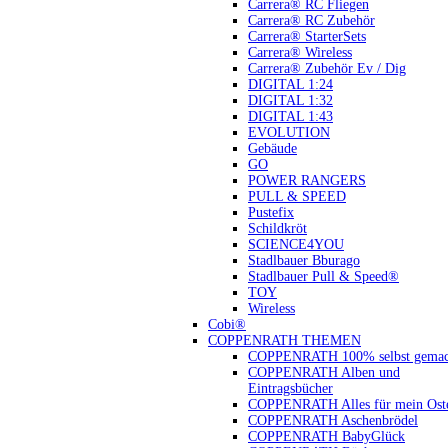
Carrera® RC Fliegen
Carrera® RC Zubehör
Carrera® StarterSets
Carrera® Wireless
Carrera® Zubehör Ev / Dig
DIGITAL 1:24
DIGITAL 1:32
DIGITAL 1:43
EVOLUTION
Gebäude
GO
POWER RANGERS
PULL & SPEED
Pustefix
Schildkröt
SCIENCE4YOU
Stadlbauer Bburago
Stadlbauer Pull & Speed®
TOY
Wireless
Cobi®
COPPENRATH THEMEN
COPPENRATH 100% selbst gemac
COPPENRATH Alben und
Eintragsbücher
COPPENRATH Alles für mein Oste
COPPENRATH Aschenbrödel
COPPENRATH BabyGlück