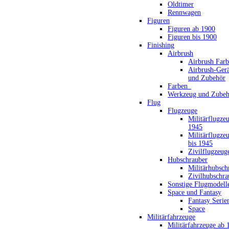
Oldtimer
Rennwagen
Figuren
Figuren ab 1900
Figuren bis 1900
Finishing
Airbrush
Airbrush Far
Airbrush-Gerä
und Zubehör
Farben_
Werkzeug und Zubeh
Flug
Flugzeuge
Militärflugze
1945
Militärflugze
bis 1945
Zivilflugzeug
Hubschrauber
Militärhubsch
Zivilhubschra
Sonstige Flugmodell
Space und Fantasy
Fantasy Serie
Space
Militärfahrzeuge
Militärfahrzeuge ab 