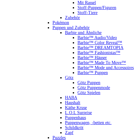
Mit Rassel
Stoff-Puppen/Figuren
Stoff-Tiere
Zubehör
Pokémon
Puppen und Zubehör
Barbie und Ähnliche
Barbie™ Audio/Video
Barbie™ Color Reveal™
Barbie™ DREAMTOPIA
Barbie™ Fashionistas™
Barbie™ Häuser
Barbie™ Made To Move™
Barbie™ Mode und Accessoires
Barbie™ Puppen
Götz
Götz Puppen
Götz Puppenmode
Götz Spielen
HABA
Haushalt
Käthe Kruse
L.O.L Surprise
Puppenhaus
Puppenwagen, -betten etc.
Schildkröt
Zapf
Puzzles