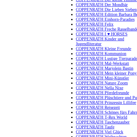
COPPENRATH Der Mondbär
COPPENRATH Die Lieben Sieben
COPPENRATH Edition Barbara B
COPPENRATH Einhorn-Paradies
COPPENRATH Felix
COPPENRATH Freche Rasselband
COPPENRATH I ♥ HORSES
COPPENRATH Kinder und
Jugendliteratur
COPPENRATH Kleine Freunde
COPPENRATH Kommunion
COPPENRATH Lustige Tierparad
COPPENRATH Mal-Werkstatt
COPPENRATH Marjolein Bastin
COPPENRATH Mein kleiner Pony
COPPENRATH Mini-Künstler
COPPENRATH Nature Zoom
COPPENRATH Nella Nixe
COPPENRATH Pferdefreunde
COPPENRATH Plüschtiere und Pu
COPPENRATH Prinzessin Lillifee
COPPENRATH Reisezeit
COPPENRATH Schönes fürs Fahr
COPPENRATH T-Rex World
COPPENRATH Taschenzauber
COPPENRATH Taufe
COPPENRATH Viel Glück
COPPENRATH Weihnachten