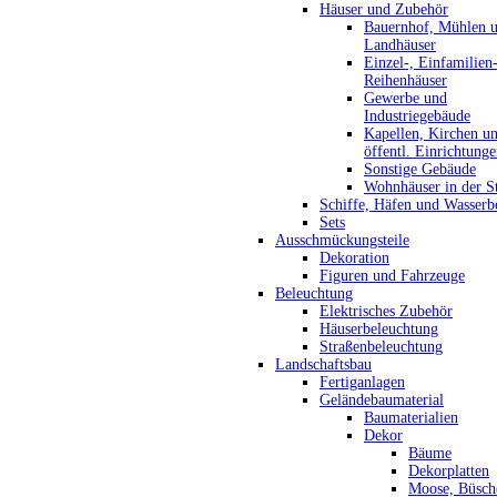
Häuser und Zubehör
Bauernhof, Mühlen 
Landhäuser
Einzel-, Einfamilien
Reihenhäuser
Gewerbe und
Industriegebäude
Kapellen, Kirchen u
öffentl. Einrichtung
Sonstige Gebäude
Wohnhäuser in der S
Schiffe, Häfen und Wasserb
Sets
Ausschmückungsteile
Dekoration
Figuren und Fahrzeuge
Beleuchtung
Elektrisches Zubehör
Häuserbeleuchtung
Straßenbeleuchtung
Landschaftsbau
Fertiganlagen
Geländebaumaterial
Baumaterialien
Dekor
Bäume
Dekorplatten
Moose, Büsch