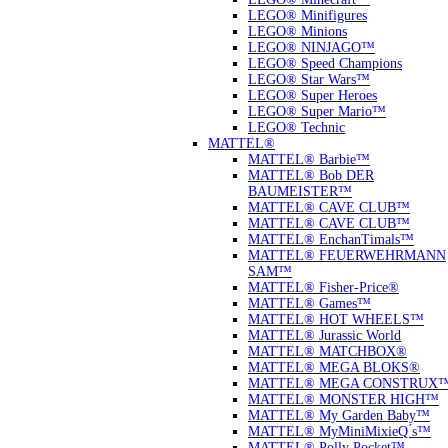
LEGO® Minifigures
LEGO® Minions
LEGO® NINJAGO™
LEGO® Speed Champions
LEGO® Star Wars™
LEGO® Super Heroes
LEGO® Super Mario™
LEGO® Technic
MATTEL®
MATTEL® Barbie™
MATTEL® Bob DER
BAUMEISTER™
MATTEL® CAVE CLUB™
MATTEL® CAVE CLUB™
MATTEL® EnchanTimals™
MATTEL® FEUERWEHRMANN
SAM™
MATTEL® Fisher-Price®
MATTEL® Games™
MATTEL® HOT WHEELS™
MATTEL® Jurassic World
MATTEL® MATCHBOX®
MATTEL® MEGA BLOKS®
MATTEL® MEGA CONSTRUX
MATTEL® MONSTER HIGH™
MATTEL® My Garden Baby™
MATTEL® MyMiniMixieQ ́s™
MATTEL® Polly Pocket™