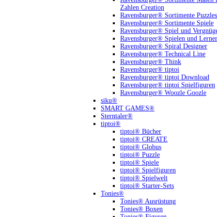
Zahlen Creation
Ravensburger® Sortimente Puzzles
Ravensburger® Sortimente Spiele
Ravensburger® Spiel und Vergnüg
Ravensburger® Spielen und Lerne
Ravensburger® Spiral Designer
Ravensburger® Technical Line
Ravensburger® Think
Ravensburger® tiptoi
Ravensburger® tiptoi Download
Ravensburger® tiptoi Spielfiguren
Ravensburger® Woozle Goozle
siku®
SMART GAMES®
Sterntaler®
tiptoi®
tiptoi® Bücher
tiptoi® CREATE
tiptoi® Globus
tiptoi® Puzzle
tiptoi® Spiele
tiptoi® Spielfiguren
tiptoi® Spielwelt
tiptoi® Starter-Sets
Tonies®
Tonies® Ausrüstung
Tonies® Boxen
Tonies® Figuren