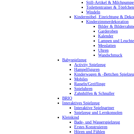
Still-Artikel & Milchpumpe
Toilettentrainer & Töpfchen
Windeln
Kindermöbel, Einrichtung & Dekor
Kinderzimmerdekoration
Bilder & Bilderrahm
Garderoben
Kalender
Lampen und Leucht
Messlatten
Uhren
Wandschmuck
Babyspielzeug
Activity Spielzeug
Hampelfiguren
Kinderwagen & -Bettchen Spielze
Mobiles
Rasseln/Greiflinge
Spieluhren
Zahnhilfen & Schnuller
BRIO
Interaktives Spielzeug
Interaktive Spielpartner
Spielzeug und Lernkonsolen
Kleinkind
Bade- und Wasserspielzeug
Erstes Konstruieren
Hören und Fühlen