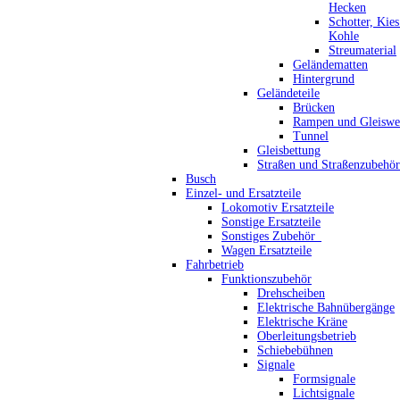
Hecken
Schotter, Kie
Kohle
Streumaterial
Geländematten
Hintergrund
Geländeteile
Brücken
Rampen und Gleiswe
Tunnel
Gleisbettung
Straßen und Straßenzubehör
Busch
Einzel- und Ersatzteile
Lokomotiv Ersatzteile
Sonstige Ersatzteile
Sonstiges Zubehör_
Wagen Ersatzteile
Fahrbetrieb
Funktionszubehör
Drehscheiben
Elektrische Bahnübergänge
Elektrische Kräne
Oberleitungsbetrieb
Schiebebühnen
Signale
Formsignale
Lichtsignale