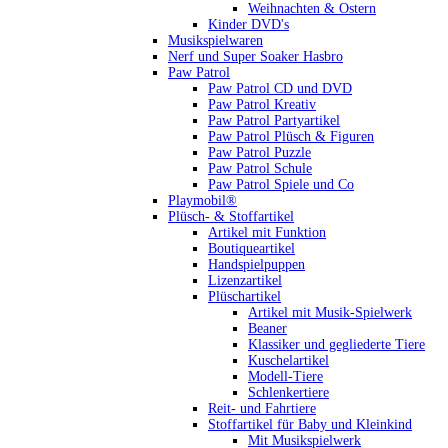
Weihnachten & Ostern
Kinder DVD's
Musikspielwaren
Nerf und Super Soaker Hasbro
Paw Patrol
Paw Patrol CD und DVD
Paw Patrol Kreativ
Paw Patrol Partyartikel
Paw Patrol Plüsch & Figuren
Paw Patrol Puzzle
Paw Patrol Schule
Paw Patrol Spiele und Co
Playmobil®
Plüsch- & Stoffartikel
Artikel mit Funktion
Boutiqueartikel
Handspielpuppen
Lizenzartikel
Plüschartikel
Artikel mit Musik-Spielwerk
Beaner
Klassiker und gegliederte Tiere
Kuschelartikel
Modell-Tiere
Schlenkertiere
Reit- und Fahrtiere
Stoffartikel für Baby und Kleinkind
Mit Musikspielwerk