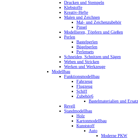
Drucken und Stempeln
Klebstoffe
Kreativ-Hefte
Malen und Zeichnen
Mal- und Zeichenzubehör
Pinsel
Modellieren, Töpfern und Gießen
Perlen
Bastelperlen
Bügelperlen
Perlensets
Schneiden, Schnitzen und Sägen
Weben und Stricken
Werken und Werkzeuge
Modellbau
Funktionsmodellbau
Fahrzeug
Flugzeug
Schiff
Zubehör6
Bastelmaterialien und Ersatz
Revell
Standmodellbau
Holz
Kartonmodellbau
Kunststoff
Auto
Moderne PKW