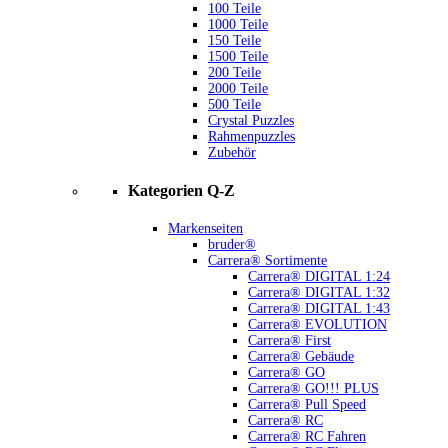
100 Teile
1000 Teile
150 Teile
1500 Teile
200 Teile
2000 Teile
500 Teile
Crystal Puzzles
Rahmenpuzzles
Zubehör
Kategorien Q-Z
Markenseiten
bruder®
Carrera® Sortimente
Carrera® DIGITAL 1:24
Carrera® DIGITAL 1:32
Carrera® DIGITAL 1:43
Carrera® EVOLUTION
Carrera® First
Carrera® Gebäude
Carrera® GO
Carrera® GO!!! PLUS
Carrera® Pull Speed
Carrera® RC
Carrera® RC Fahren