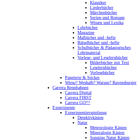
Klassiker
Liederbücher
Märchenbücher
Serien und Romane
Wissen und Lexika
Lehrbücher
Magazine
Malbücher und -hefte
Rätselbücher und -hefte
Schulbücher & Pädagogisches
Lehrmaterial
Vorlese- und Leselernbücher
Bilderbücher mit Text
Leselernbücher
Vorlesebücher
Papeterie & Sticker
Wieso? Weshalb? Warum? Ravensburger
Carrera Rennbahnen
Carrera Digital
Carrera FIRST
Carrera GO!!!
Experimente
Experimentierspielzeug
Detektivkästen
Natur
Meteorologie Kästen
Mineralogie Kästen
Sonstige Natur Kästen