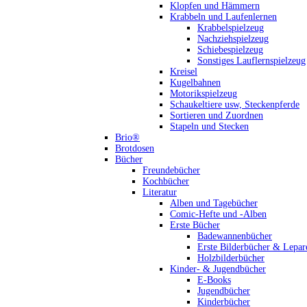
Klopfen und Hämmern
Krabbeln und Laufenlernen
Krabbelspielzeug
Nachziehspielzeug
Schiebespielzeug
Sonstiges Lauflernspielzeug
Kreisel
Kugelbahnen
Motorikspielzeug
Schaukeltiere usw, Steckenpferde
Sortieren und Zuordnen
Stapeln und Stecken
Brio®
Brotdosen
Bücher
Freundebücher
Kochbücher
Literatur
Alben und Tagebücher
Comic-Hefte und -Alben
Erste Bücher
Badewannenbücher
Erste Bilderbücher & Lepar
Holzbilderbücher
Kinder- & Jugendbücher
E-Books
Jugendbücher
Kinderbücher