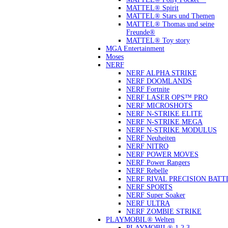
MATTEL® Spirit
MATTEL® Stars und Themen
MATTEL® Thomas und seine
Freunde®
MATTEL® Toy story
MGA Entertainment
Moses
NERF
NERF ALPHA STRIKE
NERF DOOMLANDS
NERF Fortnite
NERF LASER OPS™ PRO
NERF MICROSHOTS
NERF N-STRIKE ELITE
NERF N-STRIKE MEGA
NERF N-STRIKE MODULUS
NERF Neuheiten
NERF NITRO
NERF POWER MOVES
NERF Power Rangers
NERF Rebelle
NERF RIVAL PRECISION BATT
NERF SPORTS
NERF Super Soaker
NERF ULTRA
NERF ZOMBIE STRIKE
PLAYMOBIL® Welten
PLAYMOBIL® 1.2.3.