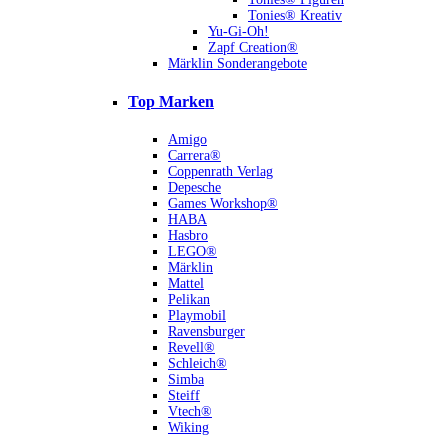
Tonies® Kreativ
Yu-Gi-Oh!
Zapf Creation®
Märklin Sonderangebote
Top Marken
Amigo
Carrera®
Coppenrath Verlag
Depesche
Games Workshop®
HABA
Hasbro
LEGO®
Märklin
Mattel
Pelikan
Playmobil
Ravensburger
Revell®
Schleich®
Simba
Steiff
Vtech®
Wiking