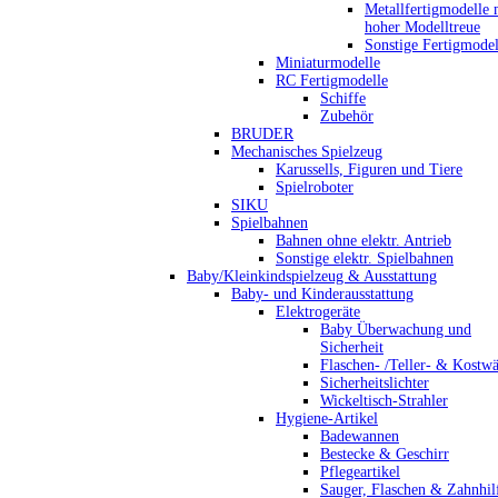
Metallfertigmodelle 
hoher Modelltreue
Sonstige Fertigmodel
Miniaturmodelle
RC Fertigmodelle
Schiffe
Zubehör
BRUDER
Mechanisches Spielzeug
Karussells, Figuren und Tiere
Spielroboter
SIKU
Spielbahnen
Bahnen ohne elektr. Antrieb
Sonstige elektr. Spielbahnen
Baby/Kleinkindspielzeug & Ausstattung
Baby- und Kinderausstattung
Elektrogeräte
Baby Überwachung und
Sicherheit
Flaschen- /Teller- & Kostw
Sicherheitslichter
Wickeltisch-Strahler
Hygiene-Artikel
Badewannen
Bestecke & Geschirr
Pflegeartikel
Sauger, Flaschen & Zahnhil