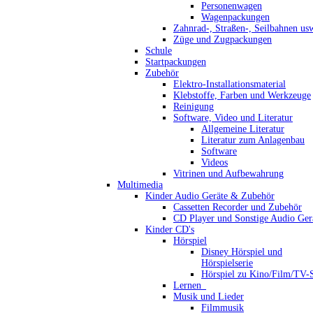
Personenwagen
Wagenpackungen
Zahnrad-, Straßen-, Seilbahnen us
Züge und Zugpackungen
Schule
Startpackungen
Zubehör
Elektro-Installationsmaterial
Klebstoffe, Farben und Werkzeuge
Reinigung
Software, Video und Literatur
Allgemeine Literatur
Literatur zum Anlagenbau
Software
Videos
Vitrinen und Aufbewahrung
Multimedia
Kinder Audio Geräte & Zubehör
Cassetten Recorder und Zubehör
CD Player und Sonstige Audio Ger
Kinder CD's
Hörspiel
Disney Hörspiel und
Hörspielserie
Hörspiel zu Kino/Film/TV-S
Lernen_
Musik und Lieder
Filmmusik