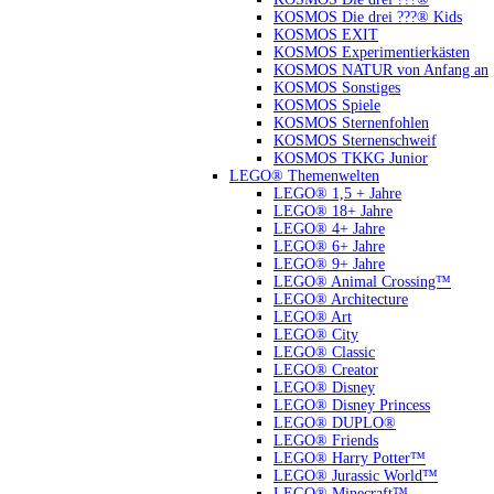
KOSMOS Die drei ???® Kids
KOSMOS EXIT
KOSMOS Experimentierkästen
KOSMOS NATUR von Anfang an
KOSMOS Sonstiges
KOSMOS Spiele
KOSMOS Sternenfohlen
KOSMOS Sternenschweif
KOSMOS TKKG Junior
LEGO® Themenwelten
LEGO® 1,5 + Jahre
LEGO® 18+ Jahre
LEGO® 4+ Jahre
LEGO® 6+ Jahre
LEGO® 9+ Jahre
LEGO® Animal Crossing™
LEGO® Architecture
LEGO® Art
LEGO® City
LEGO® Classic
LEGO® Creator
LEGO® Disney
LEGO® Disney Princess
LEGO® DUPLO®
LEGO® Friends
LEGO® Harry Potter™
LEGO® Jurassic World™
LEGO® Minecraft™