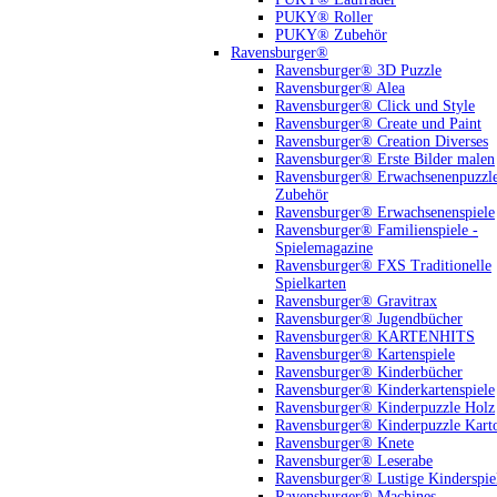
PUKY® Roller
PUKY® Zubehör
Ravensburger®
Ravensburger® 3D Puzzle
Ravensburger® Alea
Ravensburger® Click und Style
Ravensburger® Create und Paint
Ravensburger® Creation Diverses
Ravensburger® Erste Bilder malen
Ravensburger® Erwachsenenpuzzl
Zubehör
Ravensburger® Erwachsenenspiele
Ravensburger® Familienspiele -
Spielemagazine
Ravensburger® FXS Traditionelle
Spielkarten
Ravensburger® Gravitrax
Ravensburger® Jugendbücher
Ravensburger® KARTENHITS
Ravensburger® Kartenspiele
Ravensburger® Kinderbücher
Ravensburger® Kinderkartenspiele
Ravensburger® Kinderpuzzle Holz
Ravensburger® Kinderpuzzle Kart
Ravensburger® Knete
Ravensburger® Leserabe
Ravensburger® Lustige Kinderspie
Ravensburger® Machines