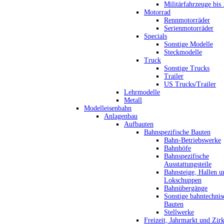
Militärfahrzeuge bis
Motorrad
Rennmotorräder
Serienmotorräder
Specials
Sonstige Modelle
Steckmodelle
Truck
Sonstige Trucks
Trailer
US Trucks/Trailer
Lehrmodelle
Metall
Modelleisenbahn
Anlagenbau
Aufbauten
Bahnspezifische Bauten
Bahn-Betriebswerke
Bahnhöfe
Bahnspezifische
Ausstattungsteile
Bahnsteige, Hallen u
Lokschuppen
Bahnübergänge
Sonstige bahntechnis
Bauten
Stellwerke
Freizeit, Jahrmarkt und Zir