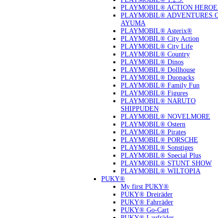
PLAYMOBIL® ACTION HEROE
PLAYMOBIL® ADVENTURES 
AYUMA
PLAYMOBIL® Asterix®
PLAYMOBIL® City Action
PLAYMOBIL® City Life
PLAYMOBIL® Country
PLAYMOBIL® Dinos
PLAYMOBIL® Dollhouse
PLAYMOBIL® Duopacks
PLAYMOBIL® Family Fun
PLAYMOBIL® Figures
PLAYMOBIL® NARUTO
SHIPPUDEN
PLAYMOBIL® NOVELMORE
PLAYMOBIL® Ostern
PLAYMOBIL® Pirates
PLAYMOBIL® PORSCHE
PLAYMOBIL® Sonstiges
PLAYMOBIL® Special Plus
PLAYMOBIL® STUNT SHOW
PLAYMOBIL® WILTOPIA
PUKY®
My first PUKY®
PUKY® Dreiräder
PUKY® Fahrräder
PUKY® Go-Cart
PUKY® Laufräder