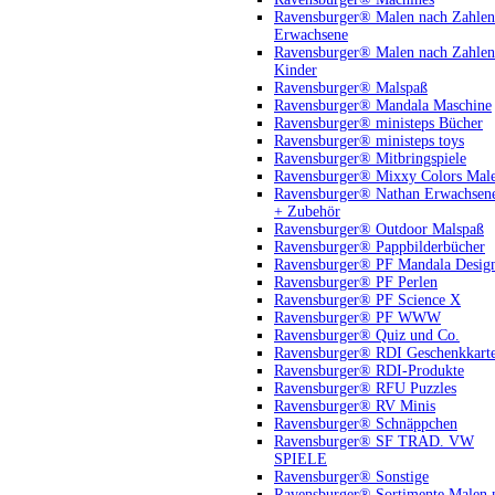
Ravensburger® Malen nach Zahlen
Erwachsene
Ravensburger® Malen nach Zahlen
Kinder
Ravensburger® Malspaß
Ravensburger® Mandala Maschine
Ravensburger® ministeps Bücher
Ravensburger® ministeps toys
Ravensburger® Mitbringspiele
Ravensburger® Mixxy Colors Mal
Ravensburger® Nathan Erwachsen
+ Zubehör
Ravensburger® Outdoor Malspaß
Ravensburger® Pappbilderbücher
Ravensburger® PF Mandala Desig
Ravensburger® PF Perlen
Ravensburger® PF Science X
Ravensburger® PF WWW
Ravensburger® Quiz und Co.
Ravensburger® RDI Geschenkkart
Ravensburger® RDI-Produkte
Ravensburger® RFU Puzzles
Ravensburger® RV Minis
Ravensburger® Schnäppchen
Ravensburger® SF TRAD. VW
SPIELE
Ravensburger® Sonstige
Ravensburger® Sortimente Malen 