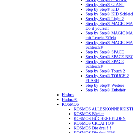
Step by Step® GIANT
Step by Step® KID
Step by Step® KID Schlei
Step by Step® Light 2
Step by Step® MAGIC M
Do it yourself
Step by Step® MAGIC M
mit Leucht-Effekt
Step by Step® MAGIC M
Schleich®
Step by Step® SPACE
Step by Step® SPACE NE
Step by Step® SPACE
Schleich®
Step by Step® Touch 2
Step by Step® TOUCH 2
FLASH
Step by Step® Weitere
Step by Step® Zubehör
Hasbro
Hudora®
KOSMOS
KOSMOS ALLESKÖNNERKIST
KOSMOS Bücher
KOSMOS BÜCHERHELDEN
KOSMOS CREATTO®
KOSMOS Die drei !!!
KOSMOS Die drei ???®