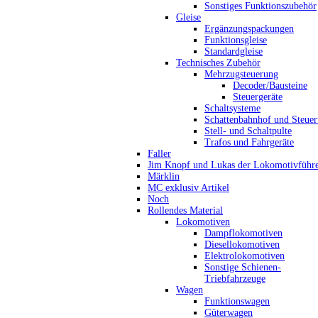
Sonstiges Funktionszubehör
Gleise
Ergänzungspackungen
Funktionsgleise
Standardgleise
Technisches Zubehör
Mehrzugsteuerung
Decoder/Bausteine
Steuergeräte
Schaltsysteme
Schattenbahnhof und Steue
Stell- und Schaltpulte
Trafos und Fahrgeräte
Faller
Jim Knopf und Lukas der Lokomotivführ
Märklin
MC exklusiv Artikel
Noch
Rollendes Material
Lokomotiven
Dampflokomotiven
Diesellokomotiven
Elektrolokomotiven
Sonstige Schienen-
Triebfahrzeuge
Wagen
Funktionswagen
Güterwagen