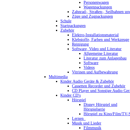
Personenwagen
Wagenpackungen
Zahnrad-, Straßen-, Seilbahnen us
Züge und Zugpackungen
Schule
Startpackungen
Zubehör
Elektro-Installationsmaterial
Klebstoffe, Farben und Werkzeuge
Reinigung
Software, Video und Literatur
Allgemeine Literatur
Literatur zum Anlagenbau
Software
Videos
Vitrinen und Aufbewahrung
Multimedia
Kinder Audio Geräte & Zubehör
Cassetten Recorder und Zubehör
CD Player und Sonstige Audio Ger
Kinder CD's
Hörspiel
Disney Hörspiel und
Hörspielserie
Hörspiel zu Kino/Film/TV-S
Lernen_
Musik und Lieder
Filmmusik