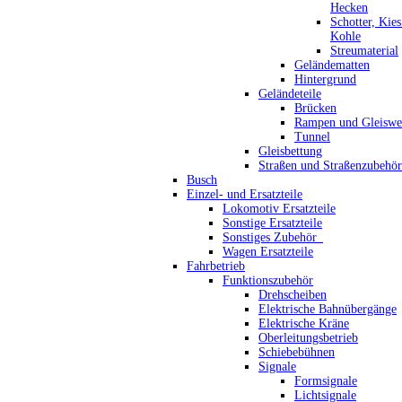
Hecken
Schotter, Kie
Kohle
Streumaterial
Geländematten
Hintergrund
Geländeteile
Brücken
Rampen und Gleiswe
Tunnel
Gleisbettung
Straßen und Straßenzubehör
Busch
Einzel- und Ersatzteile
Lokomotiv Ersatzteile
Sonstige Ersatzteile
Sonstiges Zubehör_
Wagen Ersatzteile
Fahrbetrieb
Funktionszubehör
Drehscheiben
Elektrische Bahnübergänge
Elektrische Kräne
Oberleitungsbetrieb
Schiebebühnen
Signale
Formsignale
Lichtsignale