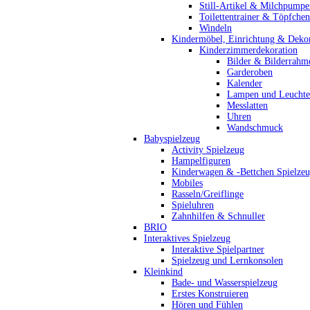
Still-Artikel & Milchpumpe
Toilettentrainer & Töpfchen
Windeln
Kindermöbel, Einrichtung & Dekor
Kinderzimmerdekoration
Bilder & Bilderrahm
Garderoben
Kalender
Lampen und Leucht
Messlatten
Uhren
Wandschmuck
Babyspielzeug
Activity Spielzeug
Hampelfiguren
Kinderwagen & -Bettchen Spielze
Mobiles
Rasseln/Greiflinge
Spieluhren
Zahnhilfen & Schnuller
BRIO
Interaktives Spielzeug
Interaktive Spielpartner
Spielzeug und Lernkonsolen
Kleinkind
Bade- und Wasserspielzeug
Erstes Konstruieren
Hören und Fühlen