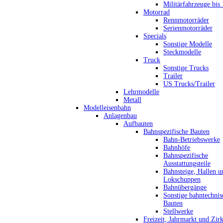
Militärfahrzeuge bis
Motorrad
Rennmotorräder
Serienmotorräder
Specials
Sonstige Modelle
Steckmodelle
Truck
Sonstige Trucks
Trailer
US Trucks/Trailer
Lehrmodelle
Metall
Modelleisenbahn
Anlagenbau
Aufbauten
Bahnspezifische Bauten
Bahn-Betriebswerke
Bahnhöfe
Bahnspezifische
Ausstattungsteile
Bahnsteige, Hallen u
Lokschuppen
Bahnübergänge
Sonstige bahntechnis
Bauten
Stellwerke
Freizeit, Jahrmarkt und Zir