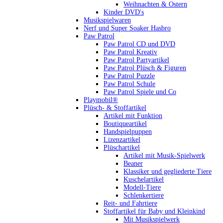
Weihnachten & Ostern
Kinder DVD's
Musikspielwaren
Nerf und Super Soaker Hasbro
Paw Patrol
Paw Patrol CD und DVD
Paw Patrol Kreativ
Paw Patrol Partyartikel
Paw Patrol Plüsch & Figuren
Paw Patrol Puzzle
Paw Patrol Schule
Paw Patrol Spiele und Co
Playmobil®
Plüsch- & Stoffartikel
Artikel mit Funktion
Boutiqueartikel
Handspielpuppen
Lizenzartikel
Plüschartikel
Artikel mit Musik-Spielwerk
Beaner
Klassiker und gegliederte Tiere
Kuschelartikel
Modell-Tiere
Schlenkertiere
Reit- und Fahrtiere
Stoffartikel für Baby und Kleinkind
Mit Musikspielwerk