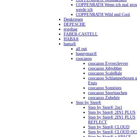
COPPENRATH Wenn ich mal gross
werde ich
COPPENRATH Wild und Cool
Denkriesen
DEPESCHE
ergobag
FABER-CASTELL
HABA®
hama®
all out
baggymax®
coocazoo
coocazoo Evverclevver
coocazoo Jobjobber
coocazoo ScaleRale
coocazoo Schlamperboxen 
Etuis
coocazoo Sonstiges
coocazoo Sporttaschen
coocazoo Zubehör
Step by Step®
Step by Step® 2in1
Step by Step® 2IN1 PLUS
Step by Step® 2IN1 PLUS
REFLECT
Step by Step® CLOUD
Step by Step® CLOUD O
Step by Step® e-SPACE