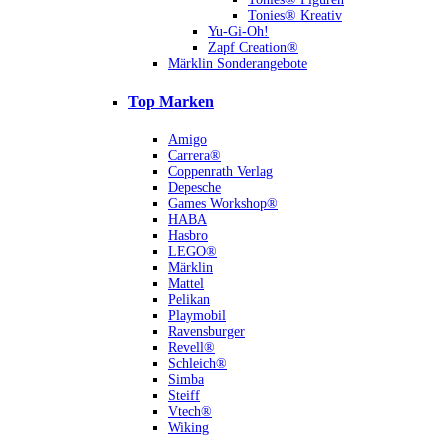
Tonies® Kreativ
Yu-Gi-Oh!
Zapf Creation®
Märklin Sonderangebote
Top Marken
Amigo
Carrera®
Coppenrath Verlag
Depesche
Games Workshop®
HABA
Hasbro
LEGO®
Märklin
Mattel
Pelikan
Playmobil
Ravensburger
Revell®
Schleich®
Simba
Steiff
Vtech®
Wiking