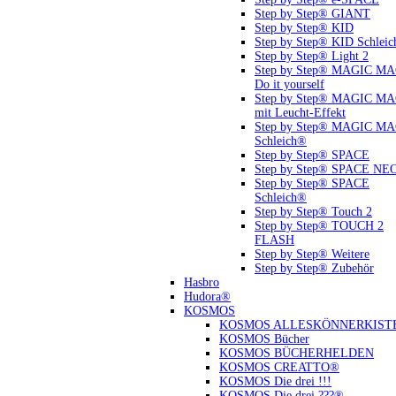
Step by Step® GIANT
Step by Step® KID
Step by Step® KID Schlei
Step by Step® Light 2
Step by Step® MAGIC M
Do it yourself
Step by Step® MAGIC M
mit Leucht-Effekt
Step by Step® MAGIC M
Schleich®
Step by Step® SPACE
Step by Step® SPACE NE
Step by Step® SPACE
Schleich®
Step by Step® Touch 2
Step by Step® TOUCH 2
FLASH
Step by Step® Weitere
Step by Step® Zubehör
Hasbro
Hudora®
KOSMOS
KOSMOS ALLESKÖNNERKIST
KOSMOS Bücher
KOSMOS BÜCHERHELDEN
KOSMOS CREATTO®
KOSMOS Die drei !!!
KOSMOS Die drei ???®