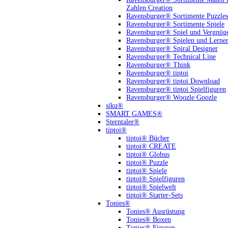
Zahlen Creation
Ravensburger® Sortimente Puzzles
Ravensburger® Sortimente Spiele
Ravensburger® Spiel und Vergnüg
Ravensburger® Spielen und Lerne
Ravensburger® Spiral Designer
Ravensburger® Technical Line
Ravensburger® Think
Ravensburger® tiptoi
Ravensburger® tiptoi Download
Ravensburger® tiptoi Spielfiguren
Ravensburger® Woozle Goozle
siku®
SMART GAMES®
Sterntaler®
tiptoi®
tiptoi® Bücher
tiptoi® CREATE
tiptoi® Globus
tiptoi® Puzzle
tiptoi® Spiele
tiptoi® Spielfiguren
tiptoi® Spielwelt
tiptoi® Starter-Sets
Tonies®
Tonies® Ausrüstung
Tonies® Boxen
Tonies® Figuren