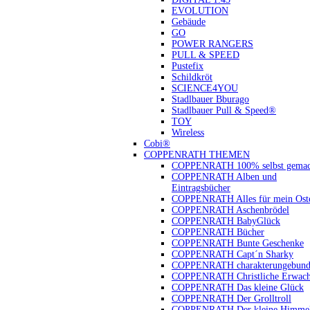
EVOLUTION
Gebäude
GO
POWER RANGERS
PULL & SPEED
Pustefix
Schildkröt
SCIENCE4YOU
Stadlbauer Bburago
Stadlbauer Pull & Speed®
TOY
Wireless
Cobi®
COPPENRATH THEMEN
COPPENRATH 100% selbst gemac
COPPENRATH Alben und
Eintragsbücher
COPPENRATH Alles für mein Oste
COPPENRATH Aschenbrödel
COPPENRATH BabyGlück
COPPENRATH Bücher
COPPENRATH Bunte Geschenke
COPPENRATH Capt´n Sharky
COPPENRATH charakterungebund
COPPENRATH Christliche Erwach
COPPENRATH Das kleine Glück
COPPENRATH Der Grolltroll
COPPENRATH Der kleine Himmel