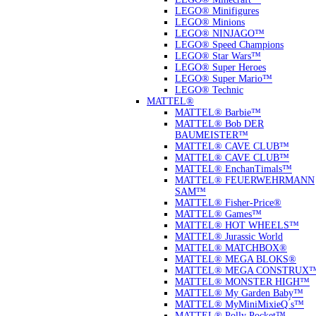
LEGO® Minifigures
LEGO® Minions
LEGO® NINJAGO™
LEGO® Speed Champions
LEGO® Star Wars™
LEGO® Super Heroes
LEGO® Super Mario™
LEGO® Technic
MATTEL®
MATTEL® Barbie™
MATTEL® Bob DER
BAUMEISTER™
MATTEL® CAVE CLUB™
MATTEL® CAVE CLUB™
MATTEL® EnchanTimals™
MATTEL® FEUERWEHRMANN
SAM™
MATTEL® Fisher-Price®
MATTEL® Games™
MATTEL® HOT WHEELS™
MATTEL® Jurassic World
MATTEL® MATCHBOX®
MATTEL® MEGA BLOKS®
MATTEL® MEGA CONSTRUX
MATTEL® MONSTER HIGH™
MATTEL® My Garden Baby™
MATTEL® MyMiniMixieQ ́s™
MATTEL® Polly Pocket™