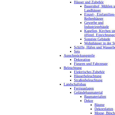
Häuser und Zubehör
Bauernhof, Mühlen 
Landhäuser
Einzel-, Einfamilien
Reihenhäuser
Gewerbe und
Industriegebäude
Kapellen, Kirchen u
öffentl. Einrichtung
Sonstige Gebäude
Wohnhäuser in der S
Schiffe, Häfen und Wasserb
Sets
Ausschmückungsteile
Dekoration
Figuren und Fahrzeuge
Beleuchtung
Elektrisches Zubehör
Häuserbeleuchtung
Straßenbeleuchtung
Landschaftsbau
Fertiganlagen
Geländebaumaterial
Baumaterialien
Dekor
Bäume
Dekorplatten
Moose, Büsch