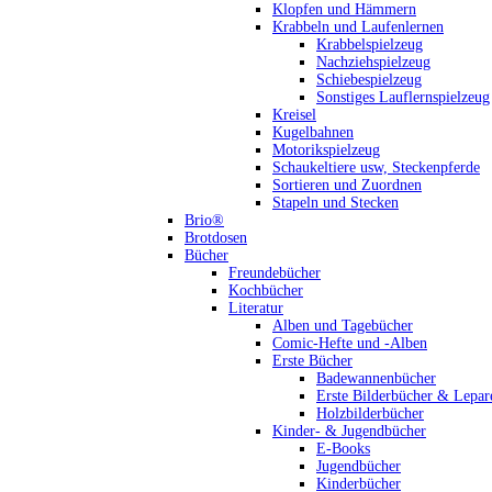
Klopfen und Hämmern
Krabbeln und Laufenlernen
Krabbelspielzeug
Nachziehspielzeug
Schiebespielzeug
Sonstiges Lauflernspielzeug
Kreisel
Kugelbahnen
Motorikspielzeug
Schaukeltiere usw, Steckenpferde
Sortieren und Zuordnen
Stapeln und Stecken
Brio®
Brotdosen
Bücher
Freundebücher
Kochbücher
Literatur
Alben und Tagebücher
Comic-Hefte und -Alben
Erste Bücher
Badewannenbücher
Erste Bilderbücher & Lepar
Holzbilderbücher
Kinder- & Jugendbücher
E-Books
Jugendbücher
Kinderbücher