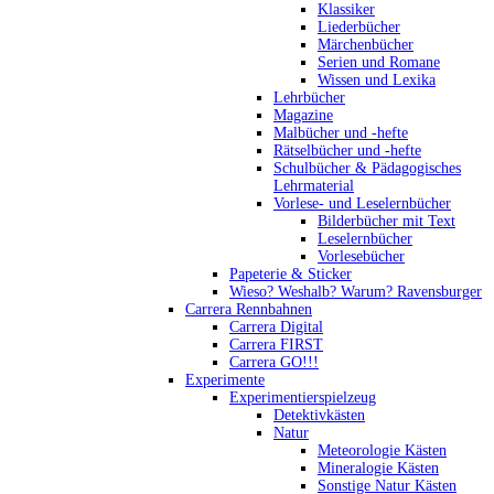
Klassiker
Liederbücher
Märchenbücher
Serien und Romane
Wissen und Lexika
Lehrbücher
Magazine
Malbücher und -hefte
Rätselbücher und -hefte
Schulbücher & Pädagogisches
Lehrmaterial
Vorlese- und Leselernbücher
Bilderbücher mit Text
Leselernbücher
Vorlesebücher
Papeterie & Sticker
Wieso? Weshalb? Warum? Ravensburger
Carrera Rennbahnen
Carrera Digital
Carrera FIRST
Carrera GO!!!
Experimente
Experimentierspielzeug
Detektivkästen
Natur
Meteorologie Kästen
Mineralogie Kästen
Sonstige Natur Kästen