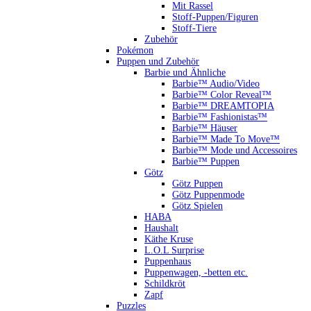
Mit Rassel
Stoff-Puppen/Figuren
Stoff-Tiere
Zubehör
Pokémon
Puppen und Zubehör
Barbie und Ähnliche
Barbie™ Audio/Video
Barbie™ Color Reveal™
Barbie™ DREAMTOPIA
Barbie™ Fashionistas™
Barbie™ Häuser
Barbie™ Made To Move™
Barbie™ Mode und Accessoires
Barbie™ Puppen
Götz
Götz Puppen
Götz Puppenmode
Götz Spielen
HABA
Haushalt
Käthe Kruse
L.O.L Surprise
Puppenhaus
Puppenwagen, -betten etc.
Schildkröt
Zapf
Puzzles