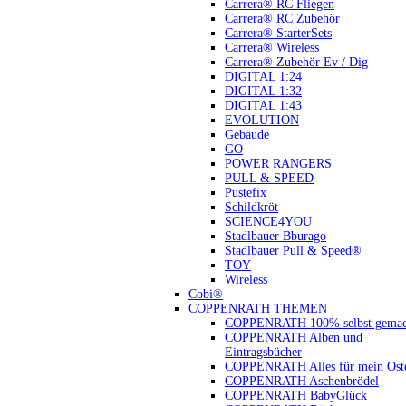
Carrera® RC Fliegen
Carrera® RC Zubehör
Carrera® StarterSets
Carrera® Wireless
Carrera® Zubehör Ev / Dig
DIGITAL 1:24
DIGITAL 1:32
DIGITAL 1:43
EVOLUTION
Gebäude
GO
POWER RANGERS
PULL & SPEED
Pustefix
Schildkröt
SCIENCE4YOU
Stadlbauer Bburago
Stadlbauer Pull & Speed®
TOY
Wireless
Cobi®
COPPENRATH THEMEN
COPPENRATH 100% selbst gemac
COPPENRATH Alben und
Eintragsbücher
COPPENRATH Alles für mein Oste
COPPENRATH Aschenbrödel
COPPENRATH BabyGlück