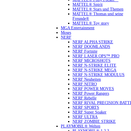
MATTEL® Spirit
MATTEL® Stars und Themen
MATTEL® Thomas und seine
Freunde®
MATTEL® Toy story
MGA Entertainment
Moses
NERF
NERF ALPHA STRIKE
NERF DOOMLANDS
NERF Fortnite
NERF LASER OPS™ PRO
NERF MICROSHOTS
NERF N-STRIKE ELITE
NERF N-STRIKE MEGA
NERF N-STRIKE MODULUS
NERF Neuheiten
NERF NITRO
NERF POWER MOVES
NERF Power Rangers
NERF Rebelle
NERF RIVAL PRECISION BATT
NERF SPORTS
NERF Super Soaker
NERF ULTRA
NERF ZOMBIE STRIKE
PLAYMOBIL® Welten
PLAYMOBIL® 1.2.3.