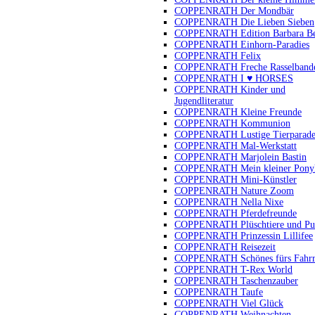
COPPENRATH Der Mondbär
COPPENRATH Die Lieben Sieben
COPPENRATH Edition Barbara B
COPPENRATH Einhorn-Paradies
COPPENRATH Felix
COPPENRATH Freche Rasselband
COPPENRATH I ♥ HORSES
COPPENRATH Kinder und
Jugendliteratur
COPPENRATH Kleine Freunde
COPPENRATH Kommunion
COPPENRATH Lustige Tierparad
COPPENRATH Mal-Werkstatt
COPPENRATH Marjolein Bastin
COPPENRATH Mein kleiner Pony
COPPENRATH Mini-Künstler
COPPENRATH Nature Zoom
COPPENRATH Nella Nixe
COPPENRATH Pferdefreunde
COPPENRATH Plüschtiere und Pu
COPPENRATH Prinzessin Lillifee
COPPENRATH Reisezeit
COPPENRATH Schönes fürs Fahr
COPPENRATH T-Rex World
COPPENRATH Taschenzauber
COPPENRATH Taufe
COPPENRATH Viel Glück
COPPENRATH Weihnachten