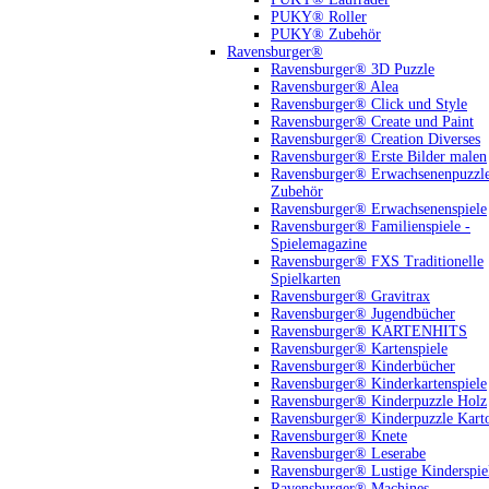
PUKY® Roller
PUKY® Zubehör
Ravensburger®
Ravensburger® 3D Puzzle
Ravensburger® Alea
Ravensburger® Click und Style
Ravensburger® Create und Paint
Ravensburger® Creation Diverses
Ravensburger® Erste Bilder malen
Ravensburger® Erwachsenenpuzzl
Zubehör
Ravensburger® Erwachsenenspiele
Ravensburger® Familienspiele -
Spielemagazine
Ravensburger® FXS Traditionelle
Spielkarten
Ravensburger® Gravitrax
Ravensburger® Jugendbücher
Ravensburger® KARTENHITS
Ravensburger® Kartenspiele
Ravensburger® Kinderbücher
Ravensburger® Kinderkartenspiele
Ravensburger® Kinderpuzzle Holz
Ravensburger® Kinderpuzzle Kart
Ravensburger® Knete
Ravensburger® Leserabe
Ravensburger® Lustige Kinderspie
Ravensburger® Machines