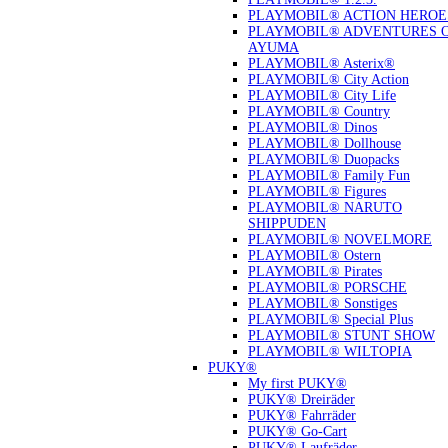
PLAYMOBIL® ACTION HEROE
PLAYMOBIL® ADVENTURES 
AYUMA
PLAYMOBIL® Asterix®
PLAYMOBIL® City Action
PLAYMOBIL® City Life
PLAYMOBIL® Country
PLAYMOBIL® Dinos
PLAYMOBIL® Dollhouse
PLAYMOBIL® Duopacks
PLAYMOBIL® Family Fun
PLAYMOBIL® Figures
PLAYMOBIL® NARUTO
SHIPPUDEN
PLAYMOBIL® NOVELMORE
PLAYMOBIL® Ostern
PLAYMOBIL® Pirates
PLAYMOBIL® PORSCHE
PLAYMOBIL® Sonstiges
PLAYMOBIL® Special Plus
PLAYMOBIL® STUNT SHOW
PLAYMOBIL® WILTOPIA
PUKY®
My first PUKY®
PUKY® Dreiräder
PUKY® Fahrräder
PUKY® Go-Cart
PUKY® Laufräder