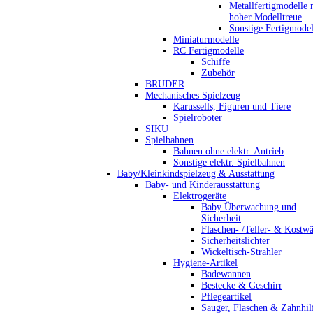
Metallfertigmodelle 
hoher Modelltreue
Sonstige Fertigmodel
Miniaturmodelle
RC Fertigmodelle
Schiffe
Zubehör
BRUDER
Mechanisches Spielzeug
Karussells, Figuren und Tiere
Spielroboter
SIKU
Spielbahnen
Bahnen ohne elektr. Antrieb
Sonstige elektr. Spielbahnen
Baby/Kleinkindspielzeug & Ausstattung
Baby- und Kinderausstattung
Elektrogeräte
Baby Überwachung und
Sicherheit
Flaschen- /Teller- & Kostw
Sicherheitslichter
Wickeltisch-Strahler
Hygiene-Artikel
Badewannen
Bestecke & Geschirr
Pflegeartikel
Sauger, Flaschen & Zahnhil