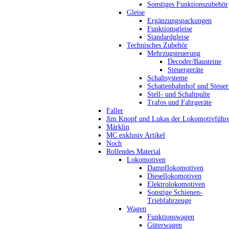
Sonstiges Funktionszubehör
Gleise
Ergänzungspackungen
Funktionsgleise
Standardgleise
Technisches Zubehör
Mehrzugsteuerung
Decoder/Bausteine
Steuergeräte
Schaltsysteme
Schattenbahnhof und Steue
Stell- und Schaltpulte
Trafos und Fahrgeräte
Faller
Jim Knopf und Lukas der Lokomotivführ
Märklin
MC exklusiv Artikel
Noch
Rollendes Material
Lokomotiven
Dampflokomotiven
Diesellokomotiven
Elektrolokomotiven
Sonstige Schienen-
Triebfahrzeuge
Wagen
Funktionswagen
Güterwagen