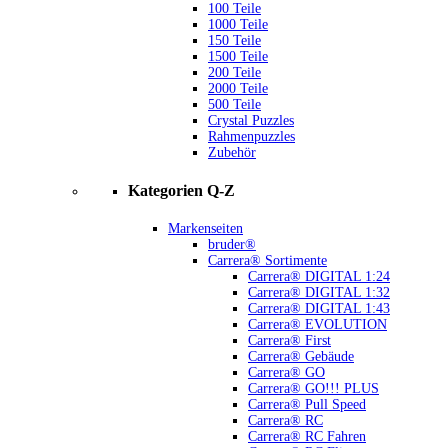
100 Teile
1000 Teile
150 Teile
1500 Teile
200 Teile
2000 Teile
500 Teile
Crystal Puzzles
Rahmenpuzzles
Zubehör
Kategorien Q-Z
Markenseiten
bruder®
Carrera® Sortimente
Carrera® DIGITAL 1:24
Carrera® DIGITAL 1:32
Carrera® DIGITAL 1:43
Carrera® EVOLUTION
Carrera® First
Carrera® Gebäude
Carrera® GO
Carrera® GO!!! PLUS
Carrera® Pull Speed
Carrera® RC
Carrera® RC Fahren