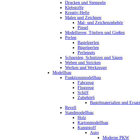
Drucken und Stempeln
Klebstoffe
Kreativ-Hefte
Malen und Zeichnen
Mal- und Zeichenzubehör
Pinsel
Modellieren, Töpfern und Gießen
Perlen
Bastelperlen
Bügelperlen
Perlensets
Schneiden, Schnitzen und Sägen
Weben und Stricken
Werken und Werkzeuge
Modellbau
Funktionsmodellbau
Fahrzeug
Flugzeug
Schiff
Zubehör6
Bastelmaterialien und Ersatz
Revell
Standmodellbau
Holz
Kartonmodellbau
Kunststoff
Auto
Moderne PKW