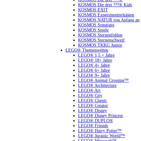
KOSMOS Die drei ???® Kids
KOSMOS EXIT
KOSMOS Experimentierkästen
KOSMOS NATUR von Anfang an
KOSMOS Sonstiges
KOSMOS Spiele
KOSMOS Sternenfohlen
KOSMOS Sternenschweif
KOSMOS TKKG Junior
LEGO® Themenwelten
LEGO® 1,5 + Jahre
LEGO® 18+ Jahre
LEGO® 4+ Jahre
LEGO® 6+ Jahre
LEGO® 9+ Jahre
LEGO® Animal Crossing™
LEGO® Architecture
LEGO® Art
LEGO® City
LEGO® Classic
LEGO® Creator
LEGO® Disney
LEGO® Disney Princess
LEGO® DUPLO®
LEGO® Friends
LEGO® Harry Potter™
LEGO® Jurassic World™
LEGO® Minecraft™