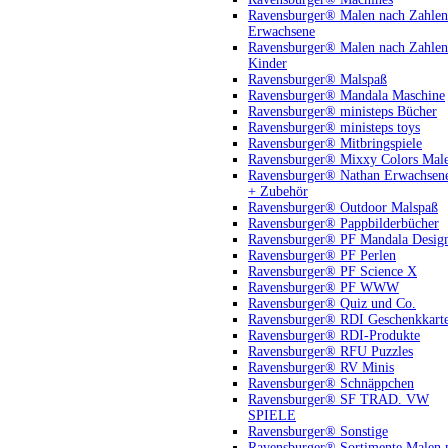
Ravensburger® Malen nach Zahlen
Erwachsene
Ravensburger® Malen nach Zahlen
Kinder
Ravensburger® Malspaß
Ravensburger® Mandala Maschine
Ravensburger® ministeps Bücher
Ravensburger® ministeps toys
Ravensburger® Mitbringspiele
Ravensburger® Mixxy Colors Mal
Ravensburger® Nathan Erwachsen
+ Zubehör
Ravensburger® Outdoor Malspaß
Ravensburger® Pappbilderbücher
Ravensburger® PF Mandala Desig
Ravensburger® PF Perlen
Ravensburger® PF Science X
Ravensburger® PF WWW
Ravensburger® Quiz und Co.
Ravensburger® RDI Geschenkkart
Ravensburger® RDI-Produkte
Ravensburger® RFU Puzzles
Ravensburger® RV Minis
Ravensburger® Schnäppchen
Ravensburger® SF TRAD. VW
SPIELE
Ravensburger® Sonstige
Ravensburger® Sortimente Malen 