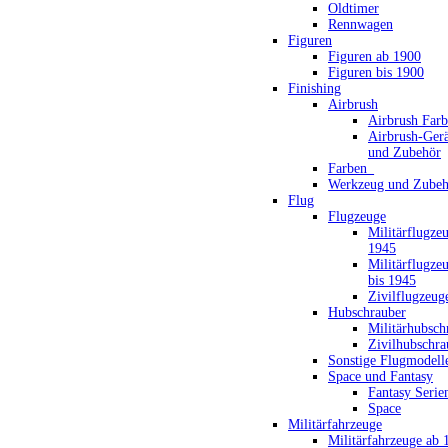
Oldtimer
Rennwagen
Figuren
Figuren ab 1900
Figuren bis 1900
Finishing
Airbrush
Airbrush Far
Airbrush-Gerä
und Zubehör
Farben_
Werkzeug und Zubeh
Flug
Flugzeuge
Militärflugze
1945
Militärflugze
bis 1945
Zivilflugzeug
Hubschrauber
Militärhubsch
Zivilhubschra
Sonstige Flugmodell
Space und Fantasy
Fantasy Serie
Space
Militärfahrzeuge
Militärfahrzeuge ab 